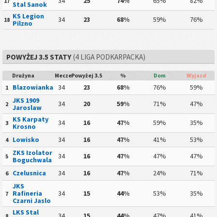
34
25
74%
65%
82%
17
Stal Sanok
KS Legion
34
23
68%
59%
76%
18
Pilzno
POWYŻEJ 3.5 STATY
(4 LIGA PODKARPACKA)
Drużyna
Mecze
Powyżej 3.5
%
Dom
Wyjazd
Blazowianka
34
23
68%
76%
59%
1
JKS 1909
34
20
59%
71%
47%
2
Jaroslaw
KS Karpaty
34
16
47%
59%
35%
3
Krosno
Lowisko
34
16
47%
41%
53%
4
ZKS Izolator
34
16
47%
47%
47%
5
Boguchwala
Czelusnica
34
16
47%
24%
71%
6
JKS
Rafineria
34
15
44%
53%
35%
7
Czarni Jaslo
LKS Stal
34
15
44%
47%
41%
8