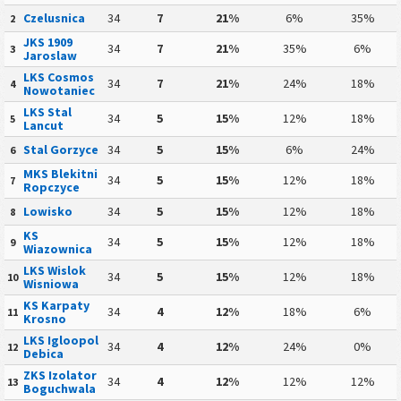
Czelusnica
34
7
21%
6%
35%
2
JKS 1909
34
7
21%
35%
6%
3
Jaroslaw
LKS Cosmos
34
7
21%
24%
18%
4
Nowotaniec
LKS Stal
34
5
15%
12%
18%
5
Lancut
Stal Gorzyce
34
5
15%
6%
24%
6
MKS Blekitni
34
5
15%
12%
18%
7
Ropczyce
Lowisko
34
5
15%
12%
18%
8
KS
34
5
15%
12%
18%
9
Wiazownica
LKS Wislok
34
5
15%
12%
18%
10
Wisniowa
KS Karpaty
34
4
12%
18%
6%
11
Krosno
LKS Igloopol
34
4
12%
24%
0%
12
Debica
ZKS Izolator
34
4
12%
12%
12%
13
Boguchwala