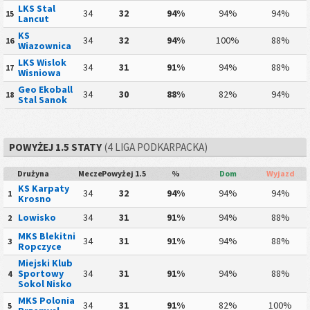
LKS Stal
34
32
94%
94%
94%
15
Lancut
KS
34
32
94%
100%
88%
16
Wiazownica
LKS Wislok
34
31
91%
94%
88%
17
Wisniowa
Geo Ekoball
34
30
88%
82%
94%
18
Stal Sanok
POWYŻEJ 1.5 STATY
(4 LIGA PODKARPACKA)
Drużyna
Mecze
Powyżej 1.5
%
Dom
Wyjazd
KS Karpaty
34
32
94%
94%
94%
1
Krosno
Lowisko
34
31
91%
94%
88%
2
MKS Blekitni
34
31
91%
94%
88%
3
Ropczyce
Miejski Klub
Sportowy
34
31
91%
94%
88%
4
Sokol Nisko
MKS Polonia
34
31
91%
82%
100%
5