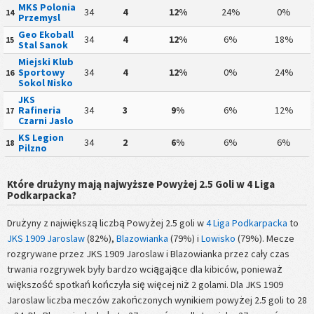
MKS Polonia
34
4
12%
24%
0%
14
Przemysl
Geo Ekoball
34
4
12%
6%
18%
15
Stal Sanok
Miejski Klub
Sportowy
34
4
12%
0%
24%
16
Sokol Nisko
JKS
Rafineria
34
3
9%
6%
12%
17
Czarni Jaslo
KS Legion
34
2
6%
6%
6%
18
Pilzno
Które drużyny mają najwyższe Powyżej 2.5 Goli w 4 Liga
Podkarpacka?
Drużyny z największą liczbą Powyżej 2.5 goli w
4 Liga Podkarpacka
to
JKS 1909 Jaroslaw
(82%),
Blazowianka
(79%) i
Lowisko
(79%). Mecze
rozgrywane przez JKS 1909 Jaroslaw i Blazowianka przez cały czas
trwania rozgrywek były bardzo wciągające dla kibiców, ponieważ
większość spotkań kończyła się więcej niż 2 golami. Dla JKS 1909
Jaroslaw liczba meczów zakończonych wynikiem powyżej 2.5 goli to 28