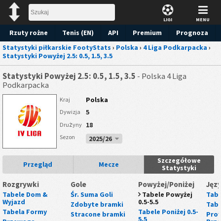
LIGI
MENU
Rzuty rożne
Tenis (EN)
API
Premium
Prognoza
Statystyki piłkarskie FootyStats
›
Polska
›
4 Liga Podkarpacka
›
Statystyki Powyżej 2.5: 0.5, 1.5, 3.5
Statystyki Powyżej 2.5: 0.5, 1.5, 3.5
- Polska 4 Liga
Podkarpacka
Polska
Kraj
5
Dywizja
18
Drużyny
Sezon
2025/26
Szczegółowe
Przegląd
Mecze
Statystyki
Rozgrywki
Gole
Powyżej/Poniżej
Języ
Tabele Dom &
Śr. Suma Goli
Tabele Powyżej
Tabe
Wyjazd
0.5-5.5
Zdobyte bramki
Tabe
Tabela Formy
Tabele Poniżej 0.5-
Stracone bramki
Prow
5.5