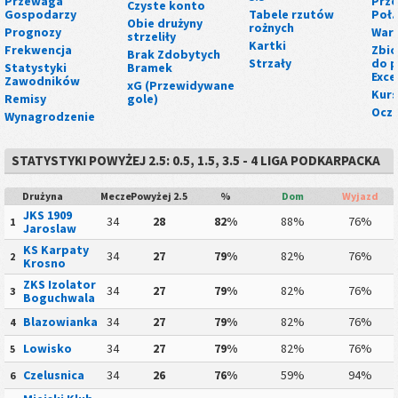
Przewaga
Prze
Czyste konto
Gospodarzy
Tabele rzutów
Poł.
Obie drużyny
rożnych
Prognozy
Wart
strzeliły
Kartki
Frekwencja
Zbio
Brak Zdobytych
Strzały
do p
Statystyki
Bramek
Exce
Zawodników
xG (Przewidywane
Kurs
Remisy
gole)
Ocze
Wynagrodzenie
STATYSTYKI POWYŻEJ 2.5: 0.5, 1.5, 3.5 - 4 LIGA PODKARPACKA
Drużyna
Mecze
Powyżej 2.5
%
Dom
Wyjazd
JKS 1909
34
28
82%
88%
76%
1
Jaroslaw
KS Karpaty
34
27
79%
82%
76%
2
Krosno
ZKS Izolator
34
27
79%
82%
76%
3
Boguchwala
Blazowianka
34
27
79%
82%
76%
4
Lowisko
34
27
79%
82%
76%
5
Czelusnica
34
26
76%
59%
94%
6