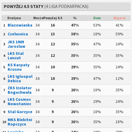
POWYŻEJ 4.5 STATY
(4 LIGA PODKARPACKA)
Drużyna
Mecze
Powyżej 4.5
%
Dom
Wyjazd
Blazowianka
34
16
47%
53%
41%
1
Czelusnica
34
13
38%
18%
59%
2
JKS 1909
34
12
35%
47%
24%
3
Jaroslaw
LKS Stal
34
12
35%
35%
35%
4
Lancut
KS Karpaty
34
10
29%
35%
24%
5
Krosno
LKS Igloopol
34
10
29%
47%
12%
6
Debica
ZKS Izolator
34
9
26%
18%
35%
7
Boguchwala
LKS Cosmos
34
9
26%
29%
24%
8
Nowotaniec
Stal Gorzyce
34
9
26%
18%
35%
9
MKS Blekitni
34
9
26%
35%
18%
10
Ropczyce
Lowisko
34
8
24%
18%
29%