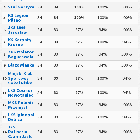
Stal Gorzyce
34
34
100%
100%
100%
4
KS Legion
34
34
100%
100%
100%
5
Pilzno
JKS 1909
34
33
97%
94%
100%
6
Jaroslaw
KS Karpaty
34
33
97%
100%
94%
7
Krosno
ZKS Izolator
34
33
97%
94%
100%
8
Boguchwala
Blazowianka
34
33
97%
94%
100%
9
Miejski Klub
Sportowy
34
33
97%
100%
94%
10
Sokol Nisko
LKS Cosmos
34
33
97%
100%
94%
11
Nowotaniec
MKS Polonia
34
33
97%
94%
100%
12
Przemysl
LKS Igloopol
34
33
97%
100%
94%
13
Debica
JKS
Rafineria
34
33
97%
94%
100%
14
Czarni Jaslo