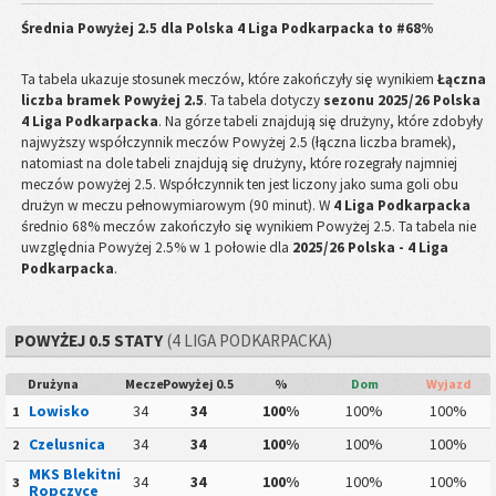
Średnia Powyżej 2.5 dla
Polska 4 Liga Podkarpacka
to
#68%
Ta tabela ukazuje stosunek meczów, które zakończyły się wynikiem
Łączna
liczba bramek Powyżej 2.5
. Ta tabela dotyczy
sezonu 2025/26 Polska
4 Liga Podkarpacka
. Na górze tabeli znajdują się drużyny, które zdobyły
najwyższy współczynnik meczów Powyżej 2.5 (łączna liczba bramek),
natomiast na dole tabeli znajdują się drużyny, które rozegrały najmniej
meczów powyżej 2.5. Współczynnik ten jest liczony jako suma goli obu
drużyn w meczu pełnowymiarowym (90 minut). W
4 Liga Podkarpacka
średnio 68% meczów zakończyło się wynikiem Powyżej 2.5. Ta tabela nie
uwzględnia Powyżej 2.5% w 1 połowie dla
2025/26 Polska - 4 Liga
Podkarpacka
.
POWYŻEJ 0.5 STATY
(4 LIGA PODKARPACKA)
Drużyna
Mecze
Powyżej 0.5
%
Dom
Wyjazd
Lowisko
34
34
100%
100%
100%
1
Czelusnica
34
34
100%
100%
100%
2
MKS Blekitni
34
34
100%
100%
100%
3
Ropczyce