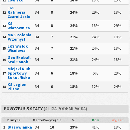
11
JKS
Rafineria
34
8
24%
29%
18%
12
Czarni Jaslo
KS
34
8
24%
18%
29%
13
Wiazownica
MKS Polonia
34
7
21%
24%
18%
14
Przemysl
LKS Wislok
34
7
21%
24%
18%
15
Wisniowa
Geo Ekoball
34
7
21%
24%
18%
16
Stal Sanok
Miejski Klub
Sportowy
34
6
18%
6%
29%
17
Sokol Nisko
KS Legion
34
6
18%
12%
24%
18
Pilzno
POWYŻEJ 5.5 STATY
(4 LIGA PODKARPACKA)
Drużyna
Mecze
Powyżej 5.5
%
Dom
Wyjazd
Blazowianka
34
10
29%
41%
18%
1