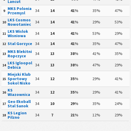
Lancut
MKS Polonia
34
14
41%
35%
47%
9
Przemysl
LKS Cosmos
34
14
41%
29%
53%
10
Nowotaniec
LKS Wislok
34
14
41%
53%
29%
11
Wisniowa
Stal Gorzyce
34
14
41%
35%
47%
12
MKS Blekitni
34
13
38%
41%
35%
13
Ropczyce
LKS Igloopol
34
13
38%
47%
29%
14
Debica
Miejski Klub
Sportowy
34
12
35%
29%
41%
15
Sokol Nisko
KS
34
12
35%
29%
41%
16
Wiazownica
Geo Ekoball
34
10
29%
35%
24%
17
Stal Sanok
KS Legion
34
7
21%
12%
29%
18
Pilzno