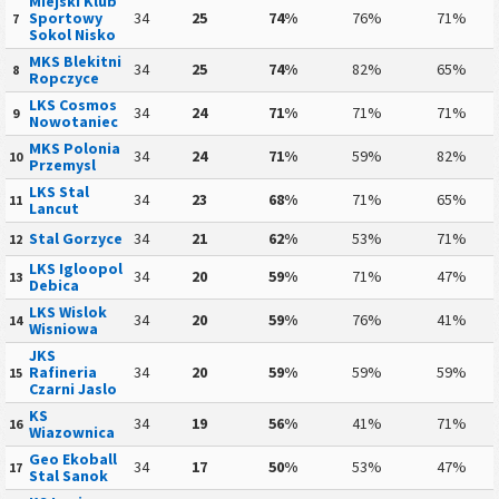
Miejski Klub
Sportowy
34
25
74%
76%
71%
7
Sokol Nisko
MKS Blekitni
34
25
74%
82%
65%
8
Ropczyce
LKS Cosmos
34
24
71%
71%
71%
9
Nowotaniec
MKS Polonia
34
24
71%
59%
82%
10
Przemysl
LKS Stal
34
23
68%
71%
65%
11
Lancut
Stal Gorzyce
34
21
62%
53%
71%
12
LKS Igloopol
34
20
59%
71%
47%
13
Debica
LKS Wislok
34
20
59%
76%
41%
14
Wisniowa
JKS
Rafineria
34
20
59%
59%
59%
15
Czarni Jaslo
KS
34
19
56%
41%
71%
16
Wiazownica
Geo Ekoball
34
17
50%
53%
47%
17
Stal Sanok