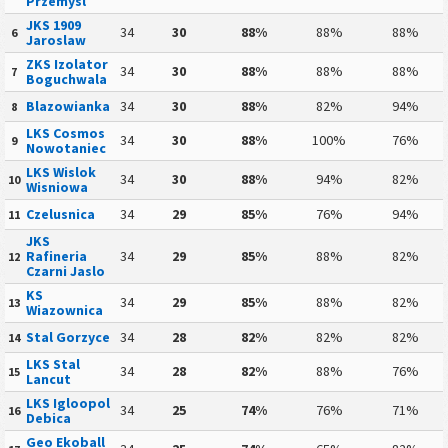
Przemysl
JKS 1909
34
30
88%
88%
88%
6
Jaroslaw
ZKS Izolator
34
30
88%
88%
88%
7
Boguchwala
Blazowianka
34
30
88%
82%
94%
8
LKS Cosmos
34
30
88%
100%
76%
9
Nowotaniec
LKS Wislok
34
30
88%
94%
82%
10
Wisniowa
Czelusnica
34
29
85%
76%
94%
11
JKS
Rafineria
34
29
85%
88%
82%
12
Czarni Jaslo
KS
34
29
85%
88%
82%
13
Wiazownica
Stal Gorzyce
34
28
82%
82%
82%
14
LKS Stal
34
28
82%
88%
76%
15
Lancut
LKS Igloopol
34
25
74%
76%
71%
16
Debica
Geo Ekoball