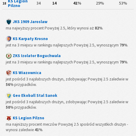
KS Legion
34
14
41%
29%
53%
18
Pilzno
JKS 1909 Jaroslaw
ma najwyższy procent Powyżej 2.5, który wynosi aż
82%
.
KS Karpaty Krosno
jest na 3 miejscu w rankingu najlepszych Powyżej 2.5, wynoszącym
79%
.
ZKS Izolator Boguchwala
jest na 3 miejscu w rankingu najlepszych Powyżej 2.5, wynoszącym
79%
.
KS Wiazownica
jest pośród 3 najsłabszych drużyn, zdobywając Powyżej 2.5 zaledwie w
56%
przypadków.
Geo Ekoball Stal Sanok
jest pośród 3 najsłabszych drużyn, zdobywając Powyżej 2.5 zaledwie w
50%
przypadków.
KS Legion Pilzno
ma najniższy procent meczów Powyżej 2.5 spośród wszystkich drużyn -
wynosi zaledwie
41%
.