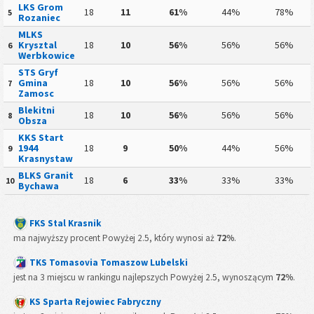
LKS Grom
18
11
61%
44%
78%
5
Rozaniec
MLKS
Krysztal
18
10
56%
56%
56%
6
Werbkowice
STS Gryf
Gmina
18
10
56%
56%
56%
7
Zamosc
Blekitni
18
10
56%
56%
56%
8
Obsza
KKS Start
1944
18
9
50%
44%
56%
9
Krasnystaw
BLKS Granit
18
6
33%
33%
33%
10
Bychawa
FKS Stal Krasnik
ma najwyższy procent Powyżej 2.5, który wynosi aż
72%
.
TKS Tomasovia Tomaszow Lubelski
jest na 3 miejscu w rankingu najlepszych Powyżej 2.5, wynoszącym
72%
.
KS Sparta Rejowiec Fabryczny