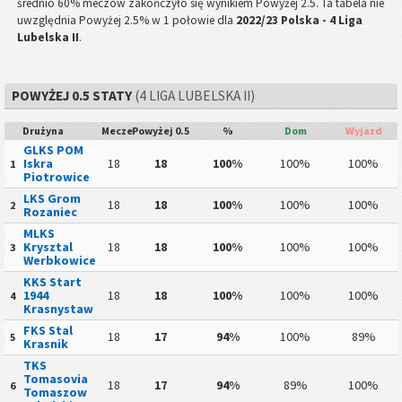
średnio 60% meczów zakończyło się wynikiem Powyżej 2.5. Ta tabela nie
uwzględnia Powyżej 2.5% w 1 połowie dla
2022/23 Polska - 4 Liga
Lubelska II
.
POWYŻEJ 0.5 STATY
(4 LIGA LUBELSKA II)
Drużyna
Mecze
Powyżej 0.5
%
Dom
Wyjazd
GLKS POM
Iskra
18
18
100%
100%
100%
1
Piotrowice
LKS Grom
18
18
100%
100%
100%
2
Rozaniec
MLKS
Krysztal
18
18
100%
100%
100%
3
Werbkowice
KKS Start
1944
18
18
100%
100%
100%
4
Krasnystaw
FKS Stal
18
17
94%
100%
89%
5
Krasnik
TKS
Tomasovia
18
17
94%
89%
100%
6
Tomaszow