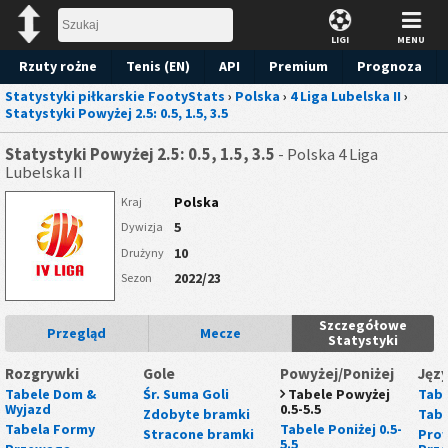
LIGI
MENU
Rzuty rożne
Tenis (EN)
API
Premium
Prognoza
Statystyki piłkarskie FootyStats
›
Polska
›
4 Liga Lubelska II
›
Statystyki Powyżej 2.5: 0.5, 1.5, 3.5
Statystyki Powyżej 2.5: 0.5, 1.5, 3.5
- Polska 4 Liga
Lubelska II
Polska
Kraj
5
Dywizja
10
Drużyny
2022/23
Sezon
Szczegółowe
Przegląd
Mecze
Statystyki
Rozgrywki
Gole
Powyżej/Poniżej
Języ
Tabele Dom &
Śr. Suma Goli
Tabele Powyżej
Tabe
Wyjazd
0.5-5.5
Zdobyte bramki
Tabe
Tabela Formy
Tabele Poniżej 0.5-
Stracone bramki
Prow
5.5