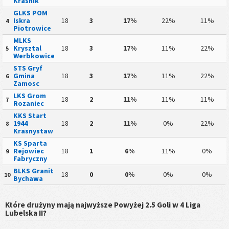
Krasnik
GLKS POM
Iskra
18
3
17%
22%
11%
4
Piotrowice
MLKS
Krysztal
18
3
17%
11%
22%
5
Werbkowice
STS Gryf
Gmina
18
3
17%
11%
22%
6
Zamosc
LKS Grom
18
2
11%
11%
11%
7
Rozaniec
KKS Start
1944
18
2
11%
0%
22%
8
Krasnystaw
KS Sparta
Rejowiec
18
1
6%
11%
0%
9
Fabryczny
BLKS Granit
18
0
0%
0%
0%
10
Bychawa
Które drużyny mają najwyższe Powyżej 2.5 Goli w 4 Liga
Lubelska II?