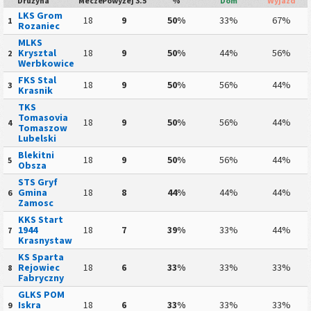
Drużyna
Mecze
Powyżej 3.5
%
Dom
Wyjazd
LKS Grom
18
9
50%
33%
67%
1
Rozaniec
MLKS
Krysztal
18
9
50%
44%
56%
2
Werbkowice
FKS Stal
18
9
50%
56%
44%
3
Krasnik
TKS
Tomasovia
18
9
50%
56%
44%
4
Tomaszow
Lubelski
Blekitni
18
9
50%
56%
44%
5
Obsza
STS Gryf
Gmina
18
8
44%
44%
44%
6
Zamosc
KKS Start
1944
18
7
39%
33%
44%
7
Krasnystaw
KS Sparta
Rejowiec
18
6
33%
33%
33%
8
Fabryczny
GLKS POM
Iskra
18
6
33%
33%
33%
9