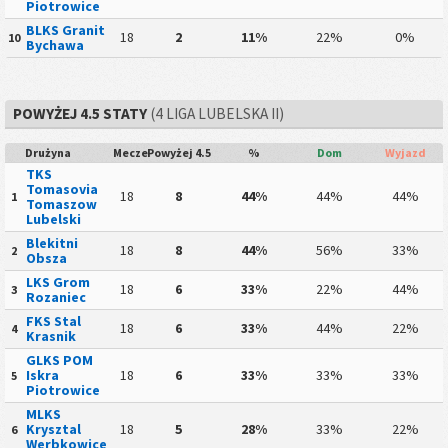
Piotrowice
BLKS Granit
18
2
11%
22%
0%
10
Bychawa
POWYŻEJ 4.5 STATY
(4 LIGA LUBELSKA II)
Drużyna
Mecze
Powyżej 4.5
%
Dom
Wyjazd
TKS
Tomasovia
18
8
44%
44%
44%
1
Tomaszow
Lubelski
Blekitni
18
8
44%
56%
33%
2
Obsza
LKS Grom
18
6
33%
22%
44%
3
Rozaniec
FKS Stal
18
6
33%
44%
22%
4
Krasnik
GLKS POM
Iskra
18
6
33%
33%
33%
5
Piotrowice
MLKS
Krysztal
18
5
28%
33%
22%
6
Werbkowice