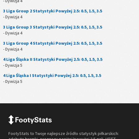
- Dywizja 4
3 Liga Group 2 Statystyki Powyżej 2.5: 0.5, 1.5, 3.5
- Dywizja 4
3 Liga Group 3 Statystyki Powyżej 2.5: 0.5, 1.5, 3.5
- Dywizja 4
3 Liga Group 4 Statystyki Powyżej 2.5: 0.5, 1.5, 3.5
- Dywizja 4
4 Liga Śląska II Statystyki Powyżej 2.5: 0.5, 1.5, 3.5
- Dywizja 5
4 Liga Śląska I Statystyki Powyżej 2.5: 0.5, 1.5, 3.5
- Dywizja 5
FootyStats to Twoje najlepsze źródło statystyk piłkarskich:
zdobyte bramki, prognozy poniżej/powyżej 2.5 goli, HT/FT,