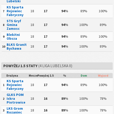
Lubelski
KS Sparta
Rejowiec
18
17
94%
89%
100%
7
Fabryczny
STS Gryf
Gmina
18
17
94%
100%
89%
8
Zamosc
Blekitni
18
17
94%
89%
100%
9
Obsza
BLKS Granit
18
17
94%
100%
89%
10
Bychawa
POWYŻEJ 1.5 STATY
(4 LIGA LUBELSKA II)
Drużyna
Mecze
Powyżej 1.5
%
Dom
Wyjazd
KS Sparta
Rejowiec
18
17
94%
89%
100%
1
Fabryczny
GLKS POM
Iskra
18
16
89%
100%
78%
2
Piotrowice
LKS Grom
18
16
89%
100%
78%
3
Rozaniec