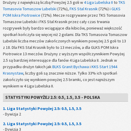
Drużyny z największą liczbą Powyżej 2.5 goli w
4 Liga Lubelska II
to
TKS
Tomasovia Tomaszow Lubelski
(72%),
FKS Stal Krasnik
(72%) i
GLKS
POM Iskra Piotrowice
(72%). Mecze rozgrywane przez TKS Tomasovia
Tomaszow Lubelski i FKS Stal Krasnik przez cały czas trwania
rozgrywek były bardzo wciągające dla kibiców, ponieważ większość
spotkań kończyła się więcej niż 2 golami. Dla TKS Tomasovia Tomaszow
Lubelski liczba meczów zakończonych wynikiem powyżej 2.5 goli to 13
z 18. Dla FKS Stal Krasnik było to 13 meczów, a dla GLKS POM Iskra
Piotrowice 13 meczów. Drużyny z wyższym współczynnikiem Powyżej
2.5 są bardziej interesujące dla fanów 4 Liga Lubelska II. Jednak w
przypadku drużyn takich jak
BLKS Granit Bychawa
i
KKS Start 1944
Krasnystaw
, liczby goli są znacznie niższe. Tylko 33% ich spotkań
zakończyło się wynikiem powyżej 2.5 bramki, co jest najniższym
wynikiem w 4 Liga Lubelska II.
STATYSTYKI POWYŻEJ 2.5: 0.5, 1.5, 3.5 - POLSKA
1. Liga Statystyki Powyżej 2.5: 0.5, 1.5, 3.5
- Dywizja 2
2. Liga Statystyki Powyżej 2.5: 0.5, 1.5, 3.5
- Dywizja 3