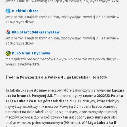
jest na 3 miejscu w rankingu najlepszych Powyżej 2.5, wynoszącym
72%
.
Blekitni Obsza
jest pośród 3 najsłabszych drużyn, zdobywając Powyżej 2.5 zaledwie w
56%
przypadków.
KKS Start 1944 Krasnystaw
jest pośród 3 najsłabszych drużyn, zdobywając Powyżej 2.5 zaledwie w
50%
przypadków.
BLKS Granit Bychawa
ma najniższy procent meczów Powyżej 2.5 spośród wszystkich drużyn -
wynosi zaledwie
33%
.
Średnia Powyżej 2.5 dla
Polska 4 Liga Lubelska II
to
#60%
Ta tabela ukazuje stosunek meczów, które zakończyły się wynikiem
Łączna
liczba bramek Powyżej 2.5
. Ta tabela dotyczy
sezonu 2022/23 Polska
4 Liga Lubelska II
. Na górze tabeli znajdują się drużyny, które zdobyły
najwyższy współczynnik meczów Powyżej 2.5 (łączna liczba bramek),
natomiast na dole tabeli znajdują się drużyny, które rozegrały najmniej
meczów powyżej 2.5. Współczynnik ten jest liczony jako suma goli obu
drużyn w meczu pełnowymiarowym (90 minut). W
4 Liga Lubelska II