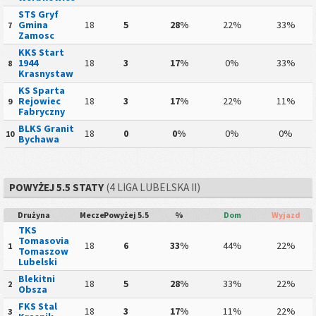
STS Gryf
Gmina
18
5
28%
22%
33%
7
Zamosc
KKS Start
1944
18
3
17%
0%
33%
8
Krasnystaw
KS Sparta
Rejowiec
18
3
17%
22%
11%
9
Fabryczny
BLKS Granit
18
0
0%
0%
0%
10
Bychawa
POWYŻEJ 5.5 STATY
(4 LIGA LUBELSKA II)
Drużyna
Mecze
Powyżej 5.5
%
Dom
Wyjazd
TKS
Tomasovia
18
6
33%
44%
22%
1
Tomaszow
Lubelski
Blekitni
18
5
28%
33%
22%
2
Obsza
FKS Stal
18
3
17%
11%
22%
3