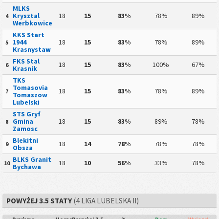
MLKS
Krysztal
18
15
83%
78%
89%
4
Werbkowice
KKS Start
1944
18
15
83%
78%
89%
5
Krasnystaw
FKS Stal
18
15
83%
100%
67%
6
Krasnik
TKS
Tomasovia
18
15
83%
78%
89%
7
Tomaszow
Lubelski
STS Gryf
Gmina
18
15
83%
89%
78%
8
Zamosc
Blekitni
18
14
78%
78%
78%
9
Obsza
BLKS Granit
18
10
56%
33%
78%
10
Bychawa
POWYŻEJ 3.5 STATY
(4 LIGA LUBELSKA II)