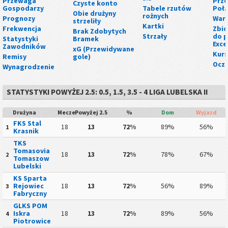
Przewaga
Prze
Czyste konto
Gospodarzy
Tabele rzutów
Poł.
Obie drużyny
rożnych
Prognozy
Wart
strzeliły
Kartki
Frekwencja
Zbio
Brak Zdobytych
Strzały
do p
Statystyki
Bramek
Exce
Zawodników
xG (Przewidywane
Kurs
Remisy
gole)
Ocze
Wynagrodzenie
STATYSTYKI POWYŻEJ 2.5: 0.5, 1.5, 3.5 - 4 LIGA LUBELSKA II
Drużyna
Mecze
Powyżej 2.5
%
Dom
Wyjazd
FKS Stal
18
13
72%
89%
56%
1
Krasnik
TKS
Tomasovia
18
13
72%
78%
67%
2
Tomaszow
Lubelski
KS Sparta
Rejowiec
18
13
72%
56%
89%
3
Fabryczny
GLKS POM
Iskra
18
13
72%
89%
56%
4
Piotrowice