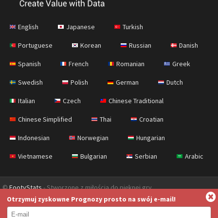
English
Japanese
Turkish
Portuguese
Korean
Russian
Danish
Spanish
French
Romanian
Greek
Swedish
Polish
German
Dutch
Italian
Czech
Chinese Traditional
Chinese Simplified
Thai
Croatian
Indonesian
Norwegian
Hungarian
Vietnamese
Bulgarian
Serbian
Arabic
©
FootyStats
- Stworzone z miłością do pięknej gry
Otrzymuj zyskowne Prognozy prosto na swój e-mail!
Kontakt
O nas
Pomoc
Polityka Prywatności