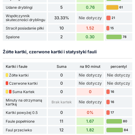
5
0.76
Udane dryblingi
61
Współczynnik
33.33%
Nie dotyczy
21
skuteczności dryblingu
10
1.52
Stracił posiadanie piłki
15
2
0.30
Spalone
78
Żółte kartki, czerwone kartki i statystyki fauli
Kartki i faule
Suma
na 90 minut
percentyl
0
Nie dotyczy
Nie dotyczy
Żółte kartki
0
Nie dotyczy
Nie dotyczy
Czerwone kartki
0
0
Suma Kartek
16
Minuty na otrzymaną
Nie dotyczy
Brak kartek
16
kartkę
0
0%
Kartki powyżej 0.5
17
11
1.67
Faule popełnione
80
12
1.82
Faul przeciwko
84