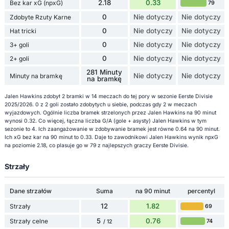
2.18
0.33
Bez kar xG (npxG)
79
0
Nie dotyczy
Nie dotyczy
Zdobyte Rzuty Karne
0
Nie dotyczy
Nie dotyczy
Hat tricki
0
Nie dotyczy
Nie dotyczy
3+ goli
0
Nie dotyczy
Nie dotyczy
2+ goli
281 Minuty
Nie dotyczy
Nie dotyczy
Minuty na bramkę
na bramkę
Jalen Hawkins zdobył 2 bramki w 14 meczach do tej pory w sezonie Eerste Divisie
2025/2026. 0 z 2 goli zostało zdobytych u siebie, podczas gdy 2 w meczach
wyjazdowych. Ogólnie liczba bramek strzelonych przez Jalen Hawkins na 90 minut
wynosi 0.32. Co więcej, łączna liczba G/A (gole + asysty) Jalen Hawkins w tym
sezonie to 4. Ich zaangażowanie w zdobywanie bramek jest równe 0.64 na 90 minut.
Ich xG bez kar na 90 minut to 0.33. Daje to zawodnikowi Jalen Hawkins wynik npxG
na poziomie 2.18, co plasuje go w 79 z najlepszych graczy Eerste Divisie.
Strzały
Dane strzałów
Suma
na 90 minut
percentyl
12
1.82
Strzały
69
5
0.76
Strzały celne
74
/ 12