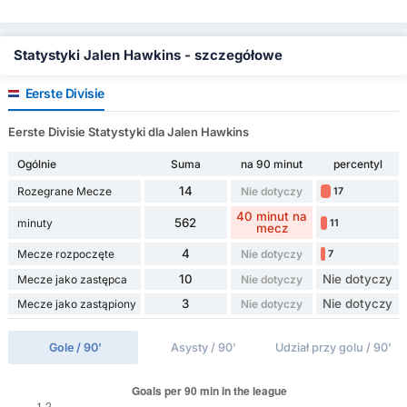
Statystyki Jalen Hawkins - szczegółowe
Eerste Divisie
Eerste Divisie Statystyki dla Jalen Hawkins
Ogólnie
Suma
na 90 minut
percentyl
14
Rozegrane Mecze
Nie dotyczy
17
40 minut na
562
minuty
11
mecz
4
Mecze rozpoczęte
Nie dotyczy
7
10
Nie dotyczy
Mecze jako zastępca
Nie dotyczy
3
Nie dotyczy
Mecze jako zastąpiony
Nie dotyczy
Gole / 90'
Asysty / 90'
Udział przy golu / 90'