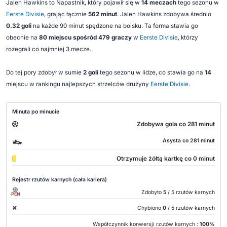
Jalen Hawkins to Napastnik, który pojawił się w
14 meczach
tego sezonu w
Eerste Divisie
, grając łącznie
562 minut
. Jalen Hawkins zdobywa średnio
0.32 goli
na każde 90 minut spędzone na boisku. Ta forma stawia go
obecnie na
80 miejscu spośród 479 graczy
w
Eerste Divisie
, którzy
rozegrali co najmniej 3 mecze.
Do tej pory zdobył w sumie
2 goli
tego sezonu w lidze, co stawia go na
14
miejscu w rankingu najlepszych strzelców drużyny
Eerste Divisie
.
Minuta po minucie
Zdobywa gola co 281 minut
Asysta co 281 minut
Otrzymuje żółtą kartkę co 0 minut
Rejestr rzutów karnych (cała kariera)
Zdobyto
5
/ 5 rzutów karnych
PEN
Chybiono
0
/ 5 rzutów karnych
Współczynnik konwersji rzutów karnych :
100%