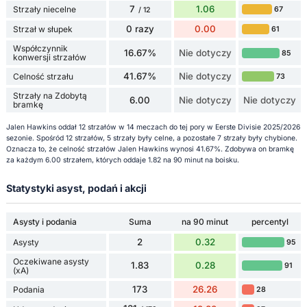
7
1.06
Strzały niecelne
67
/ 12
0 razy
0.00
Strzał w słupek
61
Współczynnik
16.67%
Nie dotyczy
85
konwersji strzałów
41.67%
Nie dotyczy
Celność strzału
73
Strzały na Zdobytą
6.00
Nie dotyczy
Nie dotyczy
bramkę
Jalen Hawkins oddał 12 strzałów w 14 meczach do tej pory w Eerste Divisie 2025/2026
sezonie. Spośród 12 strzałów, 5 strzały były celne, a pozostałe 7 strzały były chybione.
Oznacza to, że celność strzałów Jalen Hawkins wynosi 41.67%. Zdobywa on bramkę
za każdym 6.00 strzałem, których oddaje 1.82 na 90 minut na boisku.
Statystyki asyst, podań i akcji
Asysty i podania
Suma
na 90 minut
percentyl
2
0.32
Asysty
95
Oczekiwane asysty
1.83
0.28
91
(xA)
173
26.26
Podania
28