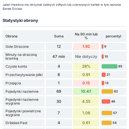
Jalen Hawkins nie otrzymał żadnych żółtych lub czerwonych kartek w tym sezonie
Eerste Divisie.
Statystyki obrony
Na 90 min lub
Obrona
Suma
percentyl
%
12
1.92
Gole Stracone
9
Minuty na straconą
47 min
Nie dotyczy
10
bramkę
4
28%
Czyste konto
85
6
0.91
Przechwytywanie piłki
21
1
0.15
Przejęcia
13
69
10.47
Pojedynki naziemne
62
Pojedynki naziemne
30
4.55
46
wygrane
Pojedynki powietrzne
7
1.06
57
wygrane
4
0.61
Dribbled Past
54