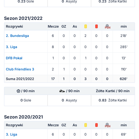
0.23
Gole
0
Asysty
0.23
Żółte Kartki
Sezon 2021/2022
Rozgrywki
Mecze
GZ
As
min
PEN
2. Bundesliga
6
0
0
2
0
0
218'
3. Liga
8
0
0
0
0
0
285'
DFB Pokal
1
0
0
1
0
0
13'
Club Friendlies 3
2
1
0
0
0
0
110'
Suma 2021/2022
17
1
0
3
0
0
626'
/ 90 min
/ 90 min
Żółte Kartki / 90 min
0
Gole
0
Asysty
0.83
Żółte Kartki
Sezon 2020/2021
Rozgrywki
Mecze
GZ
As
min
PEN
3. Liga
6
0
0
0
0
0
69'