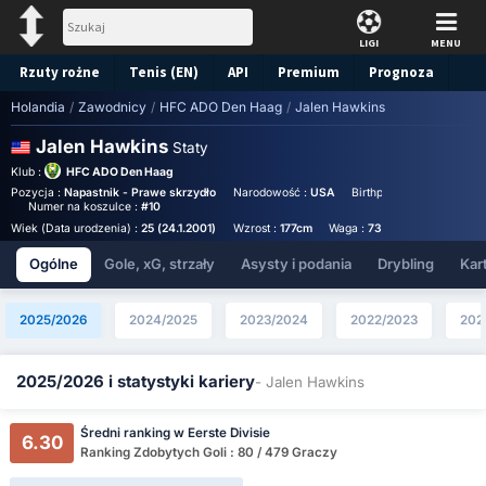
LIGI
MENU
Rzuty rożne
Tenis (EN)
API
Premium
Prognoza
Holandia
/
Zawodnicy
/
HFC ADO Den Haag
/
Jalen Hawkins
Jalen Hawkins
Staty
Klub :
HFC ADO Den Haag
Pozycja :
Napastnik - Prawe skrzydło
Narodowość :
USA
Birthplace :
Germany - 
Numer na koszulce :
#10
Wiek (Data urodzenia) :
25 (24.1.2001)
Wzrost :
177cm
Waga :
73kg
Ogólne
Gole, xG, strzały
Asysty i podania
Drybling
Kart
2025/2026
2024/2025
2023/2024
2022/2023
202
2025/2026 i statystyki kariery
- Jalen Hawkins
Średni ranking w Eerste Divisie
6.30
Ranking Zdobytych Goli : 80 / 479 Graczy