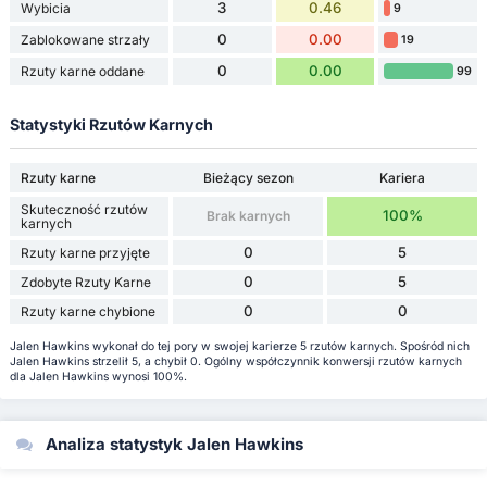
3
0.46
Wybicia
9
0
0.00
Zablokowane strzały
19
0
0.00
Rzuty karne oddane
99
Statystyki Rzutów Karnych
Rzuty karne
Bieżący sezon
Kariera
Skuteczność rzutów
100%
Brak karnych
karnych
0
5
Rzuty karne przyjęte
0
5
Zdobyte Rzuty Karne
0
0
Rzuty karne chybione
Jalen Hawkins wykonał do tej pory w swojej karierze 5 rzutów karnych. Spośród nich
Jalen Hawkins strzelił 5, a chybił 0. Ogólny współczynnik konwersji rzutów karnych
dla Jalen Hawkins wynosi 100%.
Analiza statystyk Jalen Hawkins