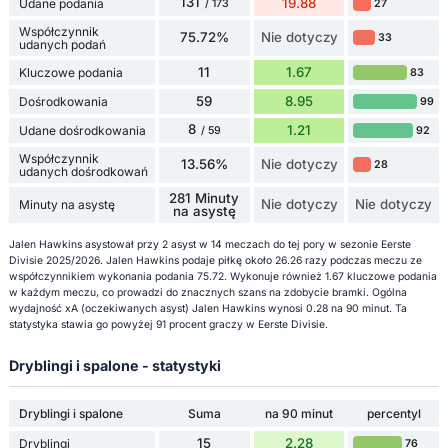
131
19.88
Udane podania
27
/ 173
Współczynnik
75.72%
Nie dotyczy
33
udanych podań
11
1.67
Kluczowe podania
83
59
8.95
Dośrodkowania
99
8
1.21
Udane dośrodkowania
92
/ 59
Współczynnik
13.56%
Nie dotyczy
28
udanych dośrodkowań
281 Minuty
Nie dotyczy
Nie dotyczy
Minuty na asystę
na asystę
Jalen Hawkins asystował przy 2 asyst w 14 meczach do tej pory w sezonie Eerste
Divisie 2025/2026. Jalen Hawkins podaje piłkę około 26.26 razy podczas meczu ze
współczynnikiem wykonania podania 75.72. Wykonuje również 1.67 kluczowe podania
w każdym meczu, co prowadzi do znacznych szans na zdobycie bramki. Ogólna
wydajność xA (oczekiwanych asyst) Jalen Hawkins wynosi 0.28 na 90 minut. Ta
statystyka stawia go powyżej 91 procent graczy w Eerste Divisie.
Dryblingi i spalone - statystyki
Dryblingi i spalone
Suma
na 90 minut
percentyl
15
2.28
Dryblingi
76