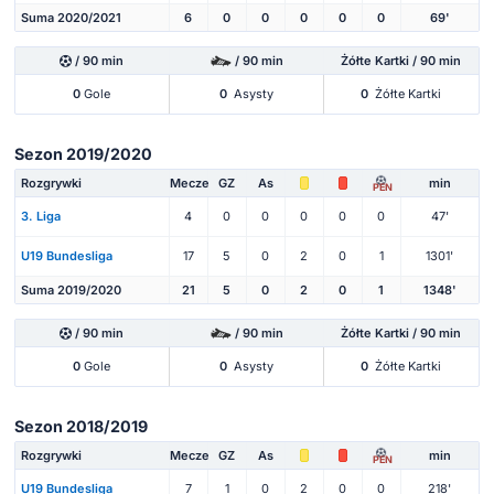
Suma 2020/2021
6
0
0
0
0
0
69'
/ 90 min
/ 90 min
Żółte Kartki / 90 min
0
Gole
0
Asysty
0
Żółte Kartki
Sezon 2019/2020
Rozgrywki
Mecze
GZ
As
min
PEN
3. Liga
4
0
0
0
0
0
47'
U19 Bundesliga
17
5
0
2
0
1
1301'
Suma 2019/2020
21
5
0
2
0
1
1348'
/ 90 min
/ 90 min
Żółte Kartki / 90 min
0
Gole
0
Asysty
0
Żółte Kartki
Sezon 2018/2019
Rozgrywki
Mecze
GZ
As
min
PEN
U19 Bundesliga
7
1
0
2
0
0
218'