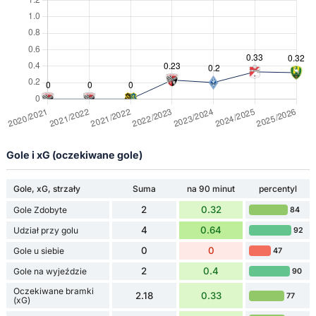
Gole i xG (oczekiwane gole)
Gole, xG, strzały
Suma
na 90 minut
percentyl
2
0.32
Gole Zdobyte
84
4
0.64
Udział przy golu
92
0
0
Gole u siebie
47
2
0.4
Gole na wyjeździe
90
Oczekiwane bramki
2.18
0.33
77
(xG)