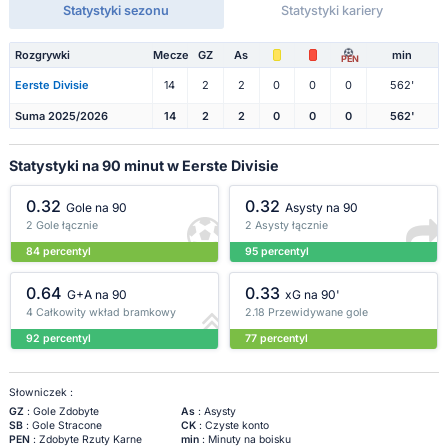
Statystyki sezonu
Statystyki kariery
Rozgrywki
Mecze
GZ
As
min
PEN
Eerste Divisie
14
2
2
0
0
0
562'
Suma 2025/2026
14
2
2
0
0
0
562'
Statystyki na 90 minut w Eerste Divisie
0.32
0.32
Gole na 90
Asysty na 90
2 Gole łącznie
2 Asysty łącznie
84 percentyl
95 percentyl
0.64
0.33
G+A na 90
xG na 90'
4 Całkowity wkład bramkowy
2.18 Przewidywane gole
92 percentyl
77 percentyl
Słowniczek :
GZ
: Gole Zdobyte
As
: Asysty
SB
: Gole Stracone
CK
: Czyste konto
PEN
: Zdobyte Rzuty Karne
min
: Minuty na boisku