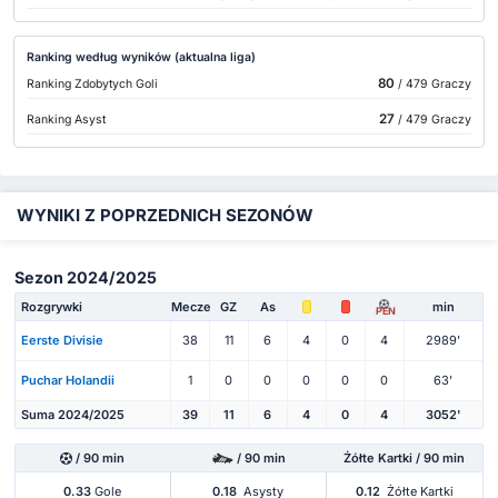
Ranking według wyników (aktualna liga)
80
Ranking Zdobytych Goli
/ 479 Graczy
27
Ranking Asyst
/ 479 Graczy
WYNIKI Z POPRZEDNICH SEZONÓW
Sezon 2024/2025
Rozgrywki
Mecze
GZ
As
min
PEN
Eerste Divisie
38
11
6
4
0
4
2989'
Puchar Holandii
1
0
0
0
0
0
63'
Suma 2024/2025
39
11
6
4
0
4
3052'
/ 90 min
/ 90 min
Żółte Kartki / 90 min
0.33
Gole
0.18
Asysty
0.12
Żółte Kartki