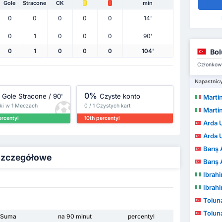
Gole
Stracone
CK
min
0
0
0
0
0
14'
0
1
0
0
0
90'
Bol
0
1
0
0
0
104'
Członkowi
Napastnic
0%
Gole Stracone / 90'
Czyste konto
Marti
ki w 1 Meczach
0 / 1 Czystych kart
Marti
ercentyl
10th percentyl
Arda 
Arda 
Barış 
 szczegółowe
Barış 
Ibrahi
Ibrahi
Tolun
Tolun
Suma
na 90 minut
percentyl