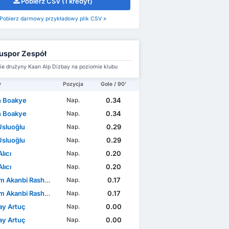
Pobierz CSV (1 kredyt)
Pobierz darmowy przykładowy plik CSV »
uspor Zespół
e drużyny Kaan Alp Dizbay na poziomie klubu
y
Pozycja
Gole / 90'
n Boakye
0.34
Nap.
n Boakye
0.34
Nap.
Usluoğlu
0.29
Nap.
Usluoğlu
0.29
Nap.
Alıcı
0.20
Nap.
Alıcı
0.20
Nap.
m Akanbi Rasheed
0.17
Nap.
m Akanbi Rasheed
0.17
Nap.
ay Artuç
0.00
Nap.
ay Artuç
0.00
Nap.