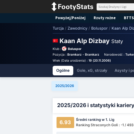
Powyżej/Poniżej
Rzuty rożne
BTTS
Turcja
/
Zawodnicy
/
Boluspor
/
Kaan Alp Di
Kaan Alp Dizbay
Staty
Klub :
Boluspor
Pozycja :
Bramkarz - Bramkarz
Narodowość :
Turke
Wiek (Data urodzenia) :
19 (20.11.2006)
Ogólne
Gole, xG, strzały
Asysty i p
2025/2026
2025/2026 i statystyki karier
Średni ranking w 1. Lig
6.93
Ranking Straconych Goli : -1 / 49