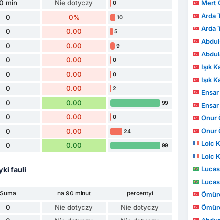
0 min
Nie dotyczy
Mert 
0
Arda 
0
0%
10
Arda 
0
0.00
5
Abdul
0
0.00
9
Abdul
0
0.00
0
Işık K
0
0.00
0
Işık K
0
0.00
2
Ensar 
0
0.00
99
Ensar 
0
0.00
0
Onur 
Onur 
0
0.00
24
Loic 
0
0.00
99
Loic 
Lucas
yki fauli
Lucas
Suma
na 90 minut
percentyl
Ömürc
0
Nie dotyczy
Nie dotyczy
Ömürc