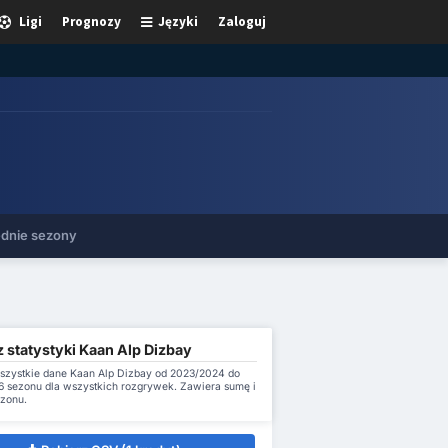
Ligi
Prognozy
Języki
Zaloguj
dnie sezony
 statystyki Kaan Alp Dizbay
szystkie dane Kaan Alp Dizbay od 2023/2024 do
 sezonu dla wszystkich rozgrywek. Zawiera sumę i
ezonu.