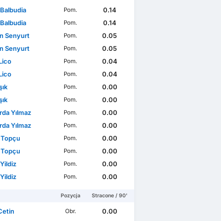
 Balbudia
0.14
Pom.
 Balbudia
0.14
Pom.
n Senyurt
0.05
Pom.
n Senyurt
0.05
Pom.
Lico
0.04
Pom.
Lico
0.04
Pom.
şık
0.00
Pom.
şık
0.00
Pom.
rda Yılmaz
0.00
Pom.
rda Yılmaz
0.00
Pom.
 Topçu
0.00
Pom.
 Topçu
0.00
Pom.
Yildiz
0.00
Pom.
Yildiz
0.00
Pom.
Pozycja
Stracone / 90'
Cetin
0.00
Obr.