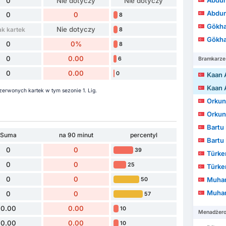
Abdur
0
Nie dotyczy
Nie dotyczy
Abdur
0
0
8
Gökha
Nie dotyczy
ak kartek
8
Gökha
0
0%
8
0
0.00
6
Bramkarze
0
0.00
0
Kaan 
Kaan 
zerwonych kartek w tym sezonie 1. Lig.
Orkun
Orkun
Bartu 
Suma
na 90 minut
percentyl
Bartu 
0
0
39
Türker
0
0
25
Türker
0
0
Muha
50
Muha
0
0
57
0.00
0.00
10
Menadżer
0.00
0.00
10