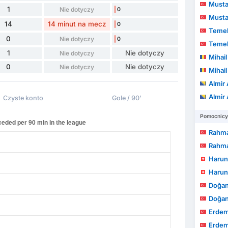
Mustaf
1
Nie dotyczy
0
Mustaf
14
14 minut na mecz
0
Teme
0
Nie dotyczy
0
Teme
1
Nie dotyczy
Nie dotyczy
Mihail 
0
Nie dotyczy
Nie dotyczy
Mihail 
Almir
Almir
Czyste konto
Gole / 90'
Pomocnicy
Rahma
Rahma
Harun
Harun
Doğan
Doğan
Erdem
Erdem