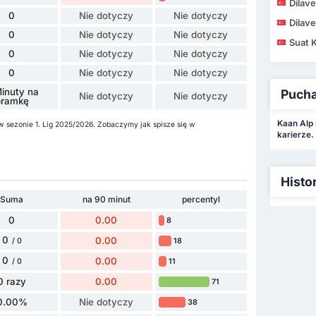
Dilave
0
Nie dotyczy
Nie dotyczy
Dilave
0
Nie dotyczy
Nie dotyczy
Suat 
0
Nie dotyczy
Nie dotyczy
0
Nie dotyczy
Nie dotyczy
inuty na
Puchar
Nie dotyczy
Nie dotyczy
bramkę
Kaan Alp 
 w sezonie 1. Lig 2025/2026. Zobaczymy jak spisze się w
karierze.
Histo
Suma
na 90 minut
percentyl
0
0.00
8
0
0.00
18
/ 0
0
0.00
11
/ 0
0 razy
0.00
71
0.00%
Nie dotyczy
38