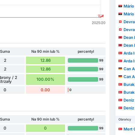
Mário
Mário
Devra
Devra
Dean 
Dean 
Suma
Na 90 min lub %
percentyl
Arda I
2
12.86
99
Arda I
Can A
2
12.86
99
Can A
brony / 2
100.00%
99
Strzały
Burak
0
0.00
0
Burak
Deniz 
Deniz 
Suma
Na 90 min lub %
percentyl
Obrońcy
0
0
99
Mert 