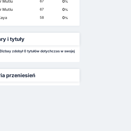
r Mutlu
0
67
%
r Mutlu
0
67
%
Kaya
0
58
%
y i tytuły
Dizbay zdobył 0 tytułów dotychczas w swojej
ria przeniesień