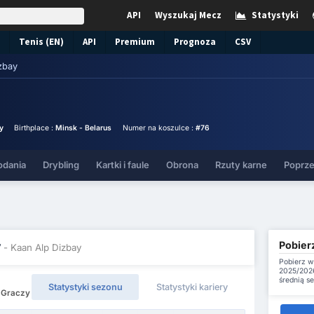
API
Wyszukaj Mecz
Statystyki
Tenis (EN)
API
Premium
Prognoza
CSV
zbay
y
Birthplace :
Minsk - Belarus
Numer na koszulce :
#76
odania
Drybling
Kartki i faule
Obrona
Rzuty karne
Poprze
Pobierz
y
- Kaan Alp Dizbay
Pobierz w
2025/2026
średnią s
Statystyki sezonu
Statystyki kariery
3 Graczy