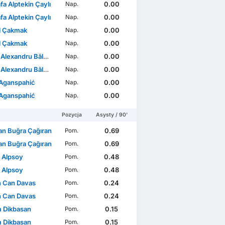
a Alptekin Çaylı
0.00
Nap.
a Alptekin Çaylı
0.00
Nap.
l Çakmak
0.00
Nap.
l Çakmak
0.00
Nap.
Alexandru Băluță
0.00
Nap.
Alexandru Băluță
0.00
Nap.
 Aganspahić
0.00
Nap.
 Aganspahić
0.00
Nap.
Pozycja
Asysty / 90'
n Buğra Çağıran
0.69
Pom.
n Buğra Çağıran
0.69
Pom.
 Alpsoy
0.48
Pom.
 Alpsoy
0.48
Pom.
 Can Davas
0.24
Pom.
 Can Davas
0.24
Pom.
 Dikbasan
0.15
Pom.
 Dikbasan
0.15
Pom.