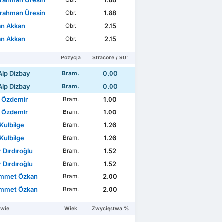
rahman Üresin
1.88
Obr.
rahman Üresin
1.88
Obr.
n Akkan
2.15
Obr.
n Akkan
2.15
Obr.
Pozycja
Stracone / 90'
Alp Dizbay
0.00
Bram.
Alp Dizbay
0.00
Bram.
 Özdemir
1.00
Bram.
 Özdemir
1.00
Bram.
Kulbilge
1.26
Bram.
Kulbilge
1.26
Bram.
 Dırdıroğlu
1.52
Bram.
 Dırdıroğlu
1.52
Bram.
mmet Özkan
2.00
Bram.
mmet Özkan
2.00
Bram.
owie
Wiek
Zwycięstwa %