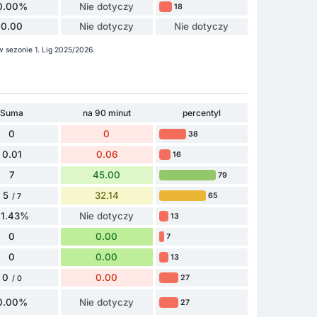
0.00%
Nie dotyczy
18
0.00
Nie dotyczy
Nie dotyczy
w sezonie 1. Lig 2025/2026.
Suma
na 90 minut
percentyl
0
0
38
0.01
0.06
16
7
45.00
79
5
32.14
65
/ 7
71.43%
Nie dotyczy
13
0
0.00
7
0
0.00
13
0
0.00
27
/ 0
0.00%
Nie dotyczy
27