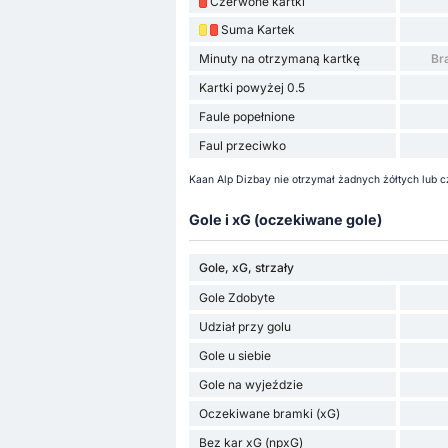
Czerwone kartki
Suma Kartek
Minuty na otrzymaną kartkę
Br
Kartki powyżej 0.5
Faule popełnione
Faul przeciwko
Kaan Alp Dizbay nie otrzymał żadnych żółtych lub c
Gole i xG (oczekiwane gole)
Gole, xG, strzały
Gole Zdobyte
Udział przy golu
Gole u siebie
Gole na wyjeździe
Oczekiwane bramki (xG)
Bez kar xG (npxG)