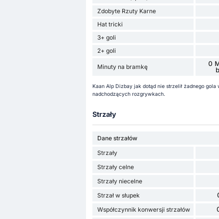
Zdobyte Rzuty Karne
Hat tricki
3+ goli
2+ goli
0 M
Minuty na bramkę
Kaan Alp Dizbay jak dotąd nie strzelił żadnego gola
nadchodzących rozgrywkach.
Strzały
Dane strzałów
Strzały
Strzały celne
Strzały niecelne
Strzał w słupek
Współczynnik konwersji strzałów