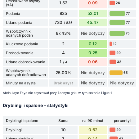
Oczekiwane asysty
1.52
0.09
26
(xA)
835
52.01
Podania
77
730
45.47
Udane podania
77
/ 835
Współczynnik
87.43%
Nie dotyczy
75
udanych podań
2
0.12
Kluczowe podania
12
4
0.25
Dośrodkowania
29
1
0.06
Udane dośrodkowania
32
/ 4
Współczynnik
25.00%
Nie dotyczy
65
udanych dośrodkowań
Nie dotyczy
Nie dotyczy
Minuty na asystę
Brak asyst
Abdoulaye Faye nie asystował przy żadnym golu w tym sezonie Ligue 1.
Dryblingi i spalone - statystyki
Dryblingi i spalone
Suma
na 90 minut
percentyl
10
0.62
Dryblingi
29
7
0.44
Udane dryblingi
42