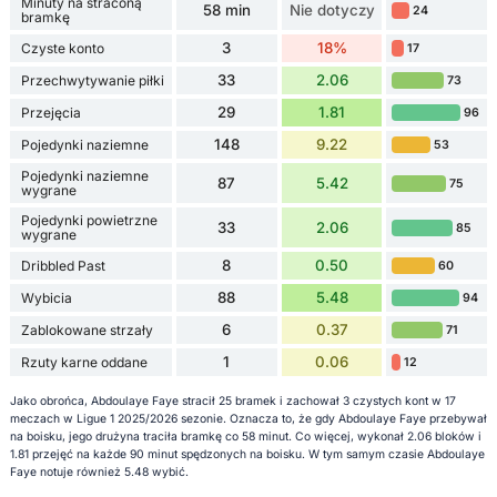
Minuty na straconą
58 min
Nie dotyczy
24
bramkę
3
18%
Czyste konto
17
33
2.06
Przechwytywanie piłki
73
29
1.81
Przejęcia
96
148
9.22
Pojedynki naziemne
53
Pojedynki naziemne
87
5.42
75
wygrane
Pojedynki powietrzne
33
2.06
85
wygrane
8
0.50
Dribbled Past
60
88
5.48
Wybicia
94
6
0.37
Zablokowane strzały
71
1
0.06
Rzuty karne oddane
12
Jako obrońca, Abdoulaye Faye stracił 25 bramek i zachował 3 czystych kont w 17
meczach w Ligue 1 2025/2026 sezonie. Oznacza to, że gdy Abdoulaye Faye przebywał
na boisku, jego drużyna traciła bramkę co 58 minut. Co więcej, wykonał 2.06 bloków i
1.81 przejęć na każde 90 minut spędzonych na boisku. W tym samym czasie Abdoulaye
Faye notuje również 5.48 wybić.