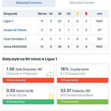
Statystyki sezonu
Statystyki kariery
Rozgrywki
Mecze
GZ
SB
CK
min
Ligue 1
17
0
25
3
8
0
1445'
Coupe de France
2
0
0
1
1
0
47'
Club Friendlies 3
2
0
1
1
0
0
120'
Suma 2025/2026
21
0
26
5
9
0
1612'
Statystyki na 90 minut w Ligue 1
1.56
18%
Gole Stracone / 90'
Czyste konto
25 Bramki w 17 Meczach
3 / 17 Czystych kart
22nd percentyl
17th percentyl
0.50
52.01
Kartki na 90
Podania / 90'
8 Kartki Łącznie
835 Odnotowane podania
97th percentyl
77th percentyl