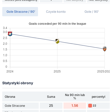
Gole Stracone / 90'
Czyste konto
Gole / 90'
Statystyki obrony
Na 90 min lub
Obrona
Suma
percentyl
%
25
1.56
Gole Stracone
22