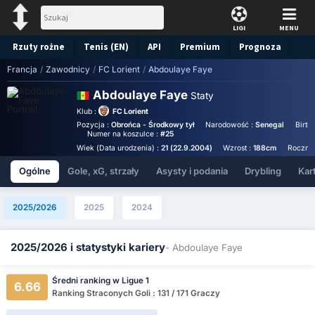
LIGI
MENU
Rzuty rożne
Tenis (EN)
API
Premium
Prognoza
Francja
/
Zawodnicy
/
FC Lorient
/
Abdoulaye Faye
Abdoulaye Faye
Staty
Klub :
FC Lorient
Pozycja :
Obrońca - Środkowy tył
Narodowość :
Senegal
Birth
Numer na koszulce :
#25
Wiek (Data urodzenia) :
21 (22.9.2004)
Wzrost :
188cm
Roczne 
Ogólne
Gole, xG, strzały
Asysty i podania
Drybling
Kart
2025/2026
2025
2024
2025/2026 i statystyki kariery
- Abdoulaye Faye
Średni ranking w Ligue 1
6.66
Ranking Straconych Goli : 131 / 171 Graczy