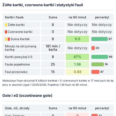
Żółte kartki, czerwone kartki i statystyki fauli
Kartki i faule
Suma
na 90 minut
percentyl
8
Nie dotyczy
Nie dotyczy
Żółte kartki
0
Nie dotyczy
Nie dotyczy
Czerwone kartki
8
0.5
Suma Kartek
97
181 min /
Minuty na otrzymaną
Nie dotyczy
20
karta
kartkę
8
47%
Kartki powyżej 0.5
99
25
1.56
Faule popełnione
74
15
0.93
Faul przeciwko
47
Abdoulaye Faye otrzymał 8 żółtych kartkek i 0 czerwonych kartek w 17 meczach do tej
pory w sezonie Ligue 1 2025/2026. Popełnia 1.56 fauli na 90 minut.
Gole i xG (oczekiwane gole)
Gole, xG, strzały
Suma
na 90 minut
percentyl
0
0
Gole Zdobyte
37