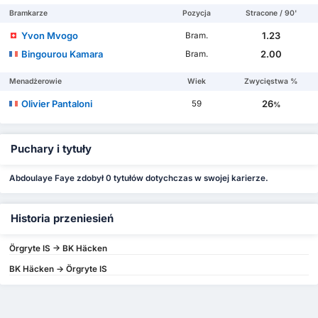
Bramkarze
Pozycja
Stracone / 90'
Yvon Mvogo
1.23
Bram.
Bingourou Kamara
2.00
Bram.
Menadżerowie
Wiek
Zwycięstwa %
Olivier Pantaloni
26
59
%
Puchary i tytuły
Abdoulaye Faye zdobył 0 tytułów dotychczas w swojej karierze.
Historia przeniesień
Örgryte IS -> BK Häcken
BK Häcken -> Örgryte IS