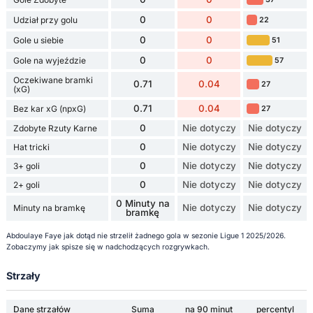
0
0
Udział przy golu
22
0
0
Gole u siebie
51
0
0
Gole na wyjeździe
57
Oczekiwane bramki
0.71
0.04
27
(xG)
0.71
0.04
Bez kar xG (npxG)
27
0
Nie dotyczy
Nie dotyczy
Zdobyte Rzuty Karne
0
Nie dotyczy
Nie dotyczy
Hat tricki
0
Nie dotyczy
Nie dotyczy
3+ goli
0
Nie dotyczy
Nie dotyczy
2+ goli
0 Minuty na
Nie dotyczy
Nie dotyczy
Minuty na bramkę
bramkę
Abdoulaye Faye jak dotąd nie strzelił żadnego gola w sezonie Ligue 1 2025/2026.
Zobaczymy jak spisze się w nadchodzących rozgrywkach.
Strzały
Dane strzałów
Suma
na 90 minut
percentyl