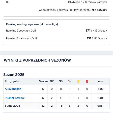
Chybiono
0
/ 0 rzutów karnych
Współczynnik konwersji rzutów karnych :
Nie dotyczy
Ranking według wyników (aktualna liga)
371
Ranking Zdobytych Goli
/ 412 Graczy
131
Ranking Straconych Goli
/ 171 Graczy
WYNIKI Z POPRZEDNICH SEZONÓW
Sezon 2025
Rozgrywki
Mecze
GZ
SB
CK
min
Allsvenskan
6
0
11
1
1
0
445'
Puchar Szwecji
6
2
4
2
1
0
540'
Suma 2025
12
2
15
3
2
0
985'