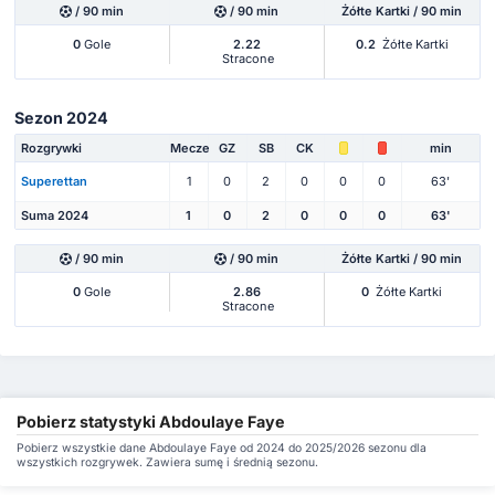
/ 90 min
/ 90 min
Żółte Kartki / 90 min
0
Gole
2.22
0.2
Żółte Kartki
Stracone
Sezon 2024
Rozgrywki
Mecze
GZ
SB
CK
min
Superettan
1
0
2
0
0
0
63'
Suma 2024
1
0
2
0
0
0
63'
/ 90 min
/ 90 min
Żółte Kartki / 90 min
0
Gole
2.86
0
Żółte Kartki
Stracone
Pobierz statystyki Abdoulaye Faye
Pobierz wszystkie dane Abdoulaye Faye od 2024 do 2025/2026 sezonu dla
wszystkich rozgrywek. Zawiera sumę i średnią sezonu.