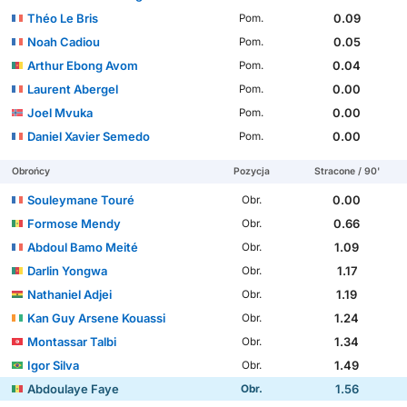
Théo Le Bris
0.09
Pom.
Noah Cadiou
0.05
Pom.
Arthur Ebong Avom
0.04
Pom.
Laurent Abergel
0.00
Pom.
Joel Mvuka
0.00
Pom.
Daniel Xavier Semedo
0.00
Pom.
Obrońcy
Pozycja
Stracone / 90'
Souleymane Touré
0.00
Obr.
Formose Mendy
0.66
Obr.
Abdoul Bamo Meité
1.09
Obr.
Darlin Yongwa
1.17
Obr.
Nathaniel Adjei
1.19
Obr.
Kan Guy Arsene Kouassi
1.24
Obr.
Montassar Talbi
1.34
Obr.
Igor Silva
1.49
Obr.
Abdoulaye Faye
1.56
Obr.