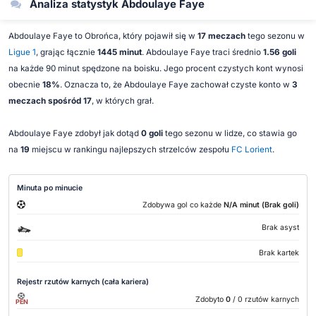
Analiza statystyk Abdoulaye Faye
Abdoulaye Faye to Obrońca, który pojawił się w
17 meczach
tego sezonu w
Ligue 1
, grając łącznie
1445 minut
. Abdoulaye Faye traci średnio
1.56 goli
na każde 90 minut spędzone na boisku. Jego procent czystych kont wynosi
obecnie
18%
. Oznacza to, że Abdoulaye Faye zachował czyste konto w
3
meczach spośród 17
, w których grał.
Abdoulaye Faye zdobył jak dotąd
0 goli
tego sezonu w lidze, co stawia go
na
19
miejscu w rankingu najlepszych strzelców zespołu
FC Lorient
.
Minuta po minucie
Zdobywa gol co każde
N/A minut (Brak goli)
Brak asyst
Brak kartek
Rejestr rzutów karnych (cała kariera)
Zdobyto
0
/ 0 rzutów karnych
PEN