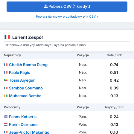
Pobierz CSV (1 kredyt)
Pobierz darmowy przykładowy plik CSV »
Lorient Zespół
Członkowie drużyny Abdoulaye Faye na poziomie klubu
Napastnicy
Pozycja
Gole / 90'
Cheikh Bamba Dieng
0.74
Nap.
Pablo Pagis
0.51
Nap.
Tosin Aiyegun
0.42
Nap.
Sambou Soumano
0.39
Nap.
Muhamad Bamba
0.13
Nap.
Pomocnicy
Pozycja
Asysty / 90'
Panos Katseris
0.24
Pom.
Karim Dermane
0.13
Pom.
Jean-Victor Makengo
0.10
Pom.