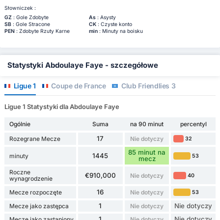
Słowniczek :
GZ
: Gole Zdobyte
As
: Asysty
SB
: Gole Stracone
CK
: Czyste konto
PEN
: Zdobyte Rzuty Karne
min
: Minuty na boisku
Statystyki Abdoulaye Faye - szczegółowe
Ligue 1
Coupe de France
Club Friendlies 3
Ligue 1 Statystyki dla Abdoulaye Faye
Ogólnie
Suma
na 90 minut
percentyl
17
Rozegrane Mecze
Nie dotyczy
32
85 minut na
1445
minuty
53
mecz
Roczne
€910,000
Nie dotyczy
40
wynagrodzenie
16
Mecze rozpoczęte
Nie dotyczy
53
1
Nie dotyczy
Mecze jako zastępca
Nie dotyczy
1
Nie dotyczy
Mecze jako zastąpiony
Nie dotyczy