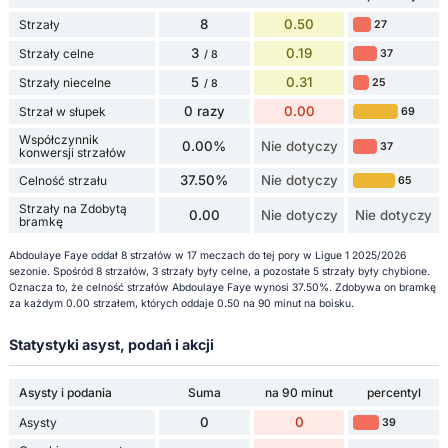
8
0.50
Strzały
27
3
0.19
Strzały celne
37
/ 8
5
0.31
Strzały niecelne
25
/ 8
0 razy
0.00
Strzał w słupek
69
Współczynnik
0.00%
Nie dotyczy
37
konwersji strzałów
37.50%
Nie dotyczy
Celność strzału
65
Strzały na Zdobytą
0.00
Nie dotyczy
Nie dotyczy
bramkę
Abdoulaye Faye oddał 8 strzałów w 17 meczach do tej pory w Ligue 1 2025/2026
sezonie. Spośród 8 strzałów, 3 strzały były celne, a pozostałe 5 strzały były chybione.
Oznacza to, że celność strzałów Abdoulaye Faye wynosi 37.50%. Zdobywa on bramkę
za każdym 0.00 strzałem, których oddaje 0.50 na 90 minut na boisku.
Statystyki asyst, podań i akcji
Asysty i podania
Suma
na 90 minut
percentyl
0
0
Asysty
39