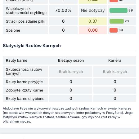
Współczynnik
70.00%
Nie dotyczy
89
skuteczności dryblingu
6
0.37
Stracił posiadanie piłki
70
0
0.00
Spalone
39
Statystyki Rzutów Karnych
Rzuty karne
Bieżący sezon
Kariera
Skuteczność rzutów
Brak karnych
Brak karnych
karnych
0
0
Rzuty karne przyjęte
0
0
Zdobyte Rzuty Karne
0
0
Rzuty karne chybione
Abdoulaye Faye nie wykonywał jeszcze żadnych rzutów karnych w swojej karierze
(na podstawie wszystkich danych sezonowych, które posiadamy w FootyStats). Jego
statystyki rzutów karnych zostaną zaktualizowane, gdy wykona rzut karny w
oficjalnym meczu.