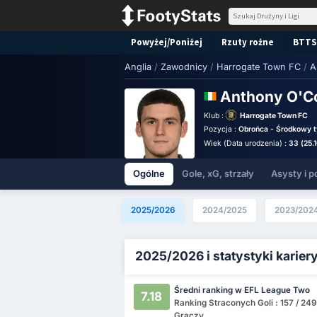
Powyżej/Poniżej
Rzuty rożne
BTTS
Anglia
/
Zawodnicy
/
Harrogate Town FC
/
A
Anthony O'C
Klub :
Harrogate Town FC
Pozycja :
Obrońca - Środkowy t
Wiek (Data urodzenia) :
33 (25.
Ogólne
Gole, xG, strzały
Asysty i p
2025/2026
2024/2025
2023/202
2025/2026 i statystyki karier
Średni ranking w EFL League Two
7.18
Ranking Straconych Goli : 157 / 249
Graczy