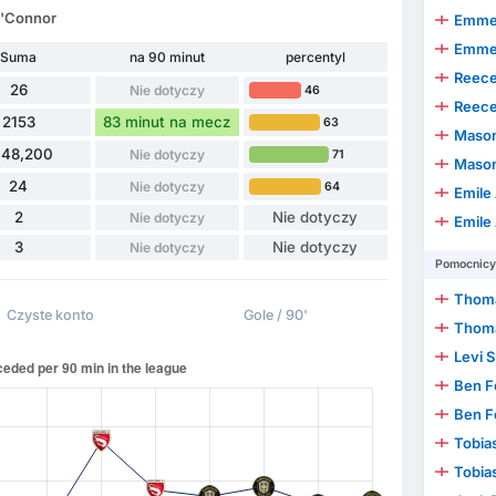
O'Connor
Emmer
Emmer
Suma
na 90 minut
percentyl
Reece
26
Nie dotyczy
46
Reece
2153
83 minut na mecz
63
Mason
148,200
Nie dotyczy
71
Mason
24
Nie dotyczy
64
Emile
2
Nie dotyczy
Nie dotyczy
Emile
3
Nie dotyczy
Nie dotyczy
Pomocnicy
Thoma
Czyste konto
Gole / 90'
Thoma
Levi 
Ben F
Ben F
Tobia
Tobia