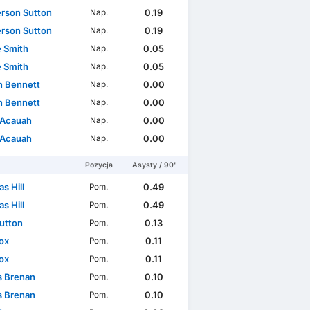
son Sutton
0.19
Nap.
son Sutton
0.19
Nap.
 Smith
0.05
Nap.
 Smith
0.05
Nap.
 Bennett
0.00
Nap.
 Bennett
0.00
Nap.
 Acauah
0.00
Nap.
 Acauah
0.00
Nap.
Pozycja
Asysty / 90'
s Hill
0.49
Pom.
s Hill
0.49
Pom.
Sutton
0.13
Pom.
ox
0.11
Pom.
ox
0.11
Pom.
s Brenan
0.10
Pom.
s Brenan
0.10
Pom.