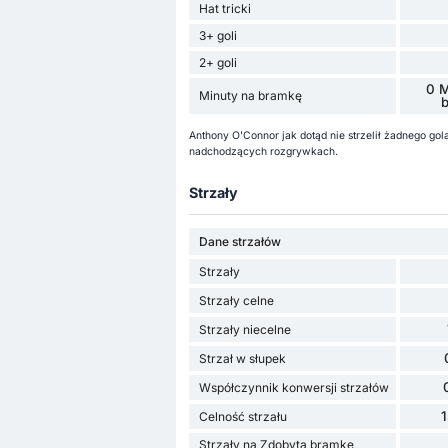
Hat tricki
3+ goli
2+ goli
0 M
Minuty na bramkę
Anthony O'Connor jak dotąd nie strzelił żadnego g
nadchodzących rozgrywkach.
Strzały
Dane strzałów
Strzały
Strzały celne
Strzały niecelne
Strzał w słupek
Współczynnik konwersji strzałów
Celność strzału
Strzały na Zdobytą bramkę