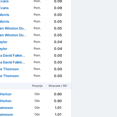
Evans
0.09
Pom.
Evans
0.09
Pom.
Morris
0.05
Pom.
Morris
0.05
Pom.
Winston Duke-McKenna
0.05
Pom.
Winston Duke-McKenna
0.05
Pom.
Taylor
0.04
Pom.
Taylor
0.04
Pom.
David Falkingham
0.00
Pom.
David Falkingham
0.00
Pom.
ge Thomson
0.00
Pom.
ge Thomson
0.00
Pom.
Pozycja
Stracone / 90'
 Horton
0.60
Obr.
 Horton
0.60
Obr.
Jameson
1.01
Obr.
Jameson
1.01
Obr.