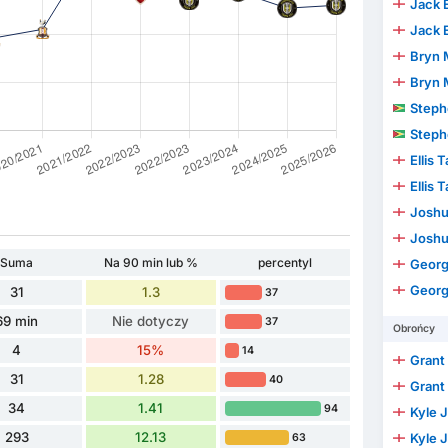
Jack 
Jack 
Bryn 
Bryn 
Stephen 
Stephen 
Ellis 
Ellis 
Joshua 
Joshua 
Suma
Na 90 min lub %
percentyl
Geor
Geor
31
1.3
37
69 min
Nie dotyczy
37
Obrońcy
4
15%
14
Grant
31
1.28
40
Grant
34
1.41
94
Kyle 
293
12.13
Kyle 
63