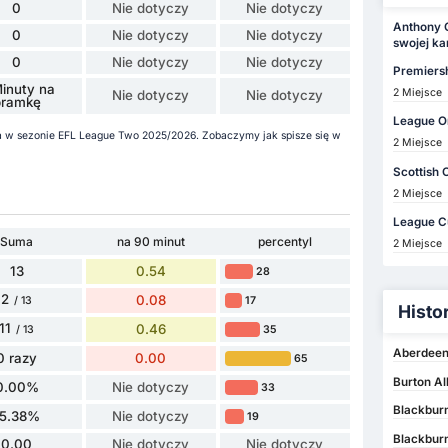
0
Nie dotyczy
Nie dotyczy
Anthony 
0
Nie dotyczy
Nie dotyczy
swojej ka
0
Nie dotyczy
Nie dotyczy
Premiers
inuty na
2 Miejsce
Nie dotyczy
Nie dotyczy
bramkę
League O
ola w sezonie EFL League Two 2025/2026. Zobaczymy jak spisze się w
2 Miejsce
Scottish 
2 Miejsce
League C
Suma
na 90 minut
percentyl
2 Miejsce
13
0.54
28
2
0.08
17
/ 13
Histo
11
0.46
35
/ 13
Aberdeen
0 razy
0.00
65
Burton Al
0.00%
Nie dotyczy
33
Blackburn
15.38%
Nie dotyczy
19
Blackburn
0.00
Nie dotyczy
Nie dotyczy