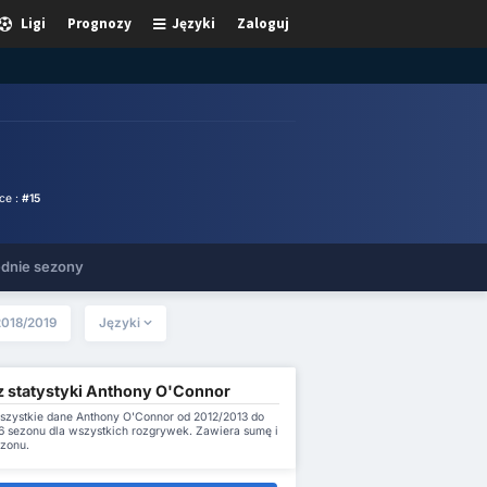
Ligi
Prognozy
Języki
Zaloguj
ce :
#15
dnie sezony
2018/2019
Języki
z statystyki Anthony O'Connor
szystkie dane Anthony O'Connor od 2012/2013 do
 sezonu dla wszystkich rozgrywek. Zawiera sumę i
ezonu.