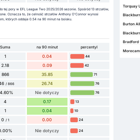
Torquay U
o tej pory w EFL League Two 2025/2026 sezonie. Spośród 13 strzałów,
hybione. Oznacza to, że celność strzałów Anthony O'Connor wynosi
Blackburn
, których oddaje 0.54 na 90 minut na boisku.
Burton Al
Blackburn
Bradford
Suma
na 90 minut
percentyl
Morecamb
1
0.04
44
2.18
0.09
42
866
35.85
71
46
26.74
76
/ 866
74.60%
Nie dotyczy
76
4
0.17
13
1
0.04
10
0
0.00
24
/ 1
0.00%
Nie dotyczy
24