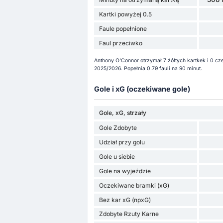
Kartki powyżej 0.5
Faule popełnione
Faul przeciwko
Anthony O'Connor otrzymał 7 żółtych kartkek i 0 c
2025/2026. Popełnia 0.79 fauli na 90 minut.
Gole i xG (oczekiwane gole)
Gole, xG, strzały
Gole Zdobyte
Udział przy golu
Gole u siebie
Gole na wyjeździe
Oczekiwane bramki (xG)
Bez kar xG (npxG)
Zdobyte Rzuty Karne