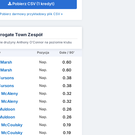
Pobierz CSV (1 kredyt)
Pobierz darmowy przykładowy plik CSV »
rogate Town Zespół
e drużyny Anthony O'Connor na poziomie klubu
y
Pozycja
Gole / 90'
 Marsh
0.60
Nap.
 Marsh
0.60
Nap.
Cursons
0.38
Nap.
Cursons
0.38
Nap.
 McAleny
0.32
Nap.
 McAleny
0.32
Nap.
Muldoon
0.26
Nap.
Muldoon
0.26
Nap.
 McCoulsky
0.19
Nap.
 McCoulsky
0.19
Nap.