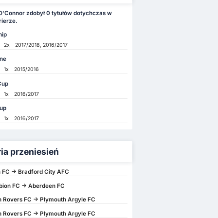
O'Connor zdobył 0 tytułów dotychczas w
rierze.
hip
2x
2017/2018, 2016/2017
ne
1x
2015/2016
Cup
1x
2016/2017
up
1x
2016/2017
ria przeniesień
 FC -> Bradford City AFC
bion FC -> Aberdeen FC
 Rovers FC -> Plymouth Argyle FC
 Rovers FC -> Plymouth Argyle FC