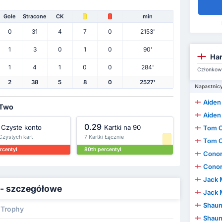
Gole
Stracone
CK
min
0
31
4
7
0
2153'
1
3
0
1
0
90'
Har
1
4
1
0
0
284'
Członkowi
2
38
5
8
0
2527'
Napastnic
Aiden
 Two
Aiden
0.29
Czyste konto
Kartki na 90
Tom 
Czystych kart
7 Kartki Łącznie
Tom 
rcentyl
80th percentyl
Conor
Conor
Jack 
 - szczegółowe
Jack 
Shaun
 Trophy
Shaun