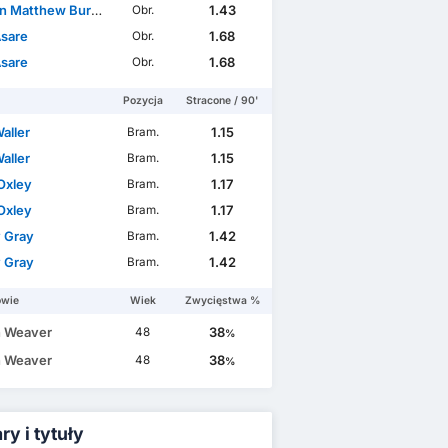
 Matthew Burrell
1.43
Obr.
Asare
1.68
Obr.
Asare
1.68
Obr.
Pozycja
Stracone / 90'
aller
1.15
Bram.
aller
1.15
Bram.
Oxley
1.17
Bram.
Oxley
1.17
Bram.
 Gray
1.42
Bram.
 Gray
1.42
Bram.
owie
Wiek
Zwycięstwa %
 Weaver
38
48
%
 Weaver
38
48
%
y i tytuły