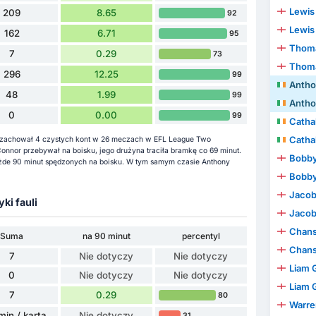
Lewis
209
8.65
92
Lewis
162
6.71
95
Thoma
7
0.29
73
Thoma
296
12.25
99
Antho
48
1.99
99
Antho
0
0.00
99
Catha
Catha
 i zachował 4 czystych kont w 26 meczach w EFL League Two
nnor przebywał na boisku, jego drużyna traciła bramkę co 69 minut.
Bobby
każde 90 minut spędzonych na boisku. W tym samym czasie Anthony
Bobby
Jacob
yki fauli
Jacob
Chan
Suma
na 90 minut
percentyl
Chan
7
Nie dotyczy
Nie dotyczy
Liam 
0
Nie dotyczy
Nie dotyczy
Liam 
7
0.29
80
Warren
min / karta
Nie dotyczy
31