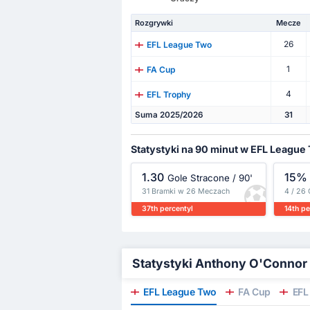
Rozgrywki
Mecze
26
EFL League Two
1
FA Cup
4
EFL Trophy
Suma 2025/2026
31
Statystyki na 90 minut w EFL League
1.30
15%
Gole Stracone / 90'
31 Bramki w 26 Meczach
4 / 26 
37th percentyl
14th pe
Statystyki Anthony O'Connor
EFL League Two
FA Cup
EFL