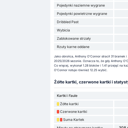
Pojedynki naziemne wygrane
Pojedynki powietrzne wygrane
Dribbled Past
Wybicia
Zablokowane strzały
Rzuty karne oddane
Jako obrońca, Anthony O'Connor stracił 31 bramek
2025/2026 sezonie. Oznacza to, że gdy Anthony O'Co
Co więcej, wykonał 1.28 bloków i 1.41 przejęć na 
O'Connor notuje również 12.25 wybić.
Żółte kartki, czerwone kartki i statyst
Kartki i faule
Żółte kartki
Czerwone kartki
Suma Kartek
308 
Minuty na otrzymaną kartkę