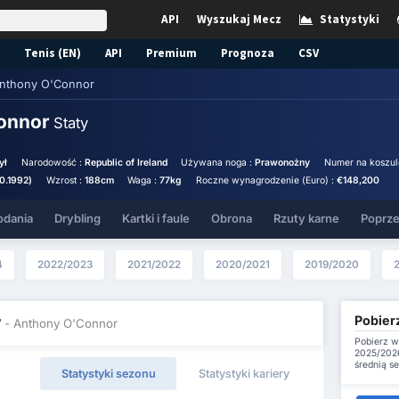
API
Wyszukaj Mecz
Statystyki
Tenis (EN)
API
Premium
Prognoza
CSV
nthony O'Connor
onnor
Staty
ył
Narodowość :
Republic of Ireland
Używana noga :
Prawonożny
Numer na koszul
10.1992)
Wzrost :
188cm
Waga :
77kg
Roczne wynagrodzenie (Euro) :
€148,200
odania
Drybling
Kartki i faule
Obrona
Rzuty karne
Poprze
4
2022/2023
2021/2022
2020/2021
2019/2020
Pobier
y
- Anthony O'Connor
Pobierz w
2025/2026
średnią s
Statystyki sezonu
Statystyki kariery