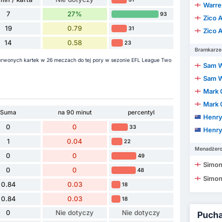
Warren
7
27%
93
Zico 
19
0.79
31
Zico 
14
0.58
23
Bramkarze
zerwonych kartek w 26 meczach do tej pory w sezonie EFL League Two
Sam W
Sam W
Mark 
Mark 
Suma
na 90 minut
percentyl
Henry
0
0
33
Henry
1
0.04
22
Menadżer
0
0
49
Simon
0
0
48
Simon
0.84
0.03
18
0.84
0.03
18
0
Nie dotyczy
Nie dotyczy
Puchar