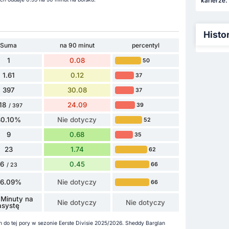
karierze.
Histo
Suma
na 90 minut
percentyl
1
0.08
50
1.61
0.12
37
397
30.08
37
18
24.09
39
/ 397
80.10%
Nie dotyczy
52
9
0.68
35
23
1.74
62
6
0.45
66
/ 23
26.09%
Nie dotyczy
66
 Minuty na
Nie dotyczy
Nie dotyczy
asystę
 do tej pory w sezonie Eerste Divisie 2025/2026. Sheddy Barglan