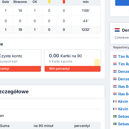
Gole
Stracone
CK
min
1
19
1
0
0
1188'
0
0
0
0
0
44'
Den
1
19
1
0
0
1232'
Członkowi
ie
Napastnic
0.00
Czyste konto
Kartki na 90
Tim Ra
Czystych kart
0 Kartki Łącznie
Tim Ra
rcentyl
16th percentyl
Denze
Denze
Ilias
szczegółowe
Ilias
Kévin
Kévin
lan
Sebasti
Sebasti
Suma
na 90 minut
percentyl