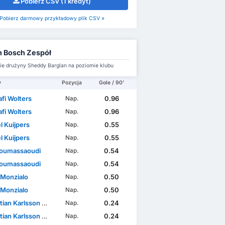
Pobierz CSV (1 kredyt)
Pobierz darmowy przykładowy plik CSV »
 Bosch Zespół
e drużyny Sheddy Barglan na poziomie klubu
y
Pozycja
Gole / 90'
fi Wolters
0.96
Nap.
fi Wolters
0.96
Nap.
l Kuijpers
0.55
Nap.
l Kuijpers
0.55
Nap.
 Boumassaoudi
0.54
Nap.
 Boumassaoudi
0.54
Nap.
 Monzialo
0.50
Nap.
 Monzialo
0.50
Nap.
an Karlsson Grach
0.24
Nap.
an Karlsson Grach
0.24
Nap.