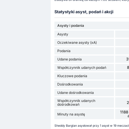
Statystyki asyst, podań i akcji
Asysty i podania
Asysty
Oczekiwane asysty (xA)
Podania
3
Udane podania
Współczynnik udanych podań
Kluczowe podania
Dośrodkowania
Udane dośrodkowania
Współczynnik udanych
dośrodkowań
1188
Minuty na asystę
Sheddy Barglan asystował przy 1 asyst w 19 meczach