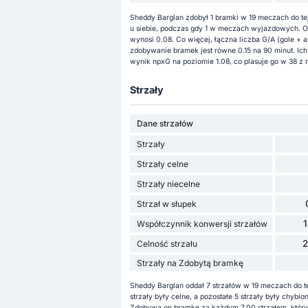
Sheddy Barglan zdobył 1 bramki w 19 meczach do tej 
u siebie, podczas gdy 1 w meczach wyjazdowych. Og
wynosi 0.08. Co więcej, łączna liczba G/A (gole + 
zdobywanie bramek jest równe 0.15 na 90 minut. Ich
wynik npxG na poziomie 1.08, co plasuje go w 38 z n
Strzały
Dane strzałów
Strzały
Strzały celne
Strzały niecelne
Strzał w słupek
Współczynnik konwersji strzałów
Celność strzału
Strzały na Zdobytą bramkę
Sheddy Barglan oddał 7 strzałów w 19 meczach do te
strzały były celne, a pozostałe 5 strzały były chyb
Zdobywa on bramkę za każdym 7.00 strzałem, któryc