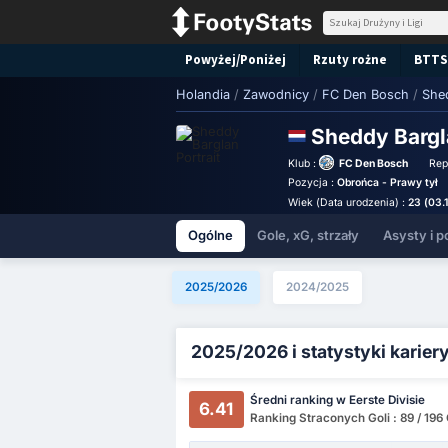
Powyżej/Poniżej
Rzuty rożne
BTTS
Holandia
/
Zawodnicy
/
FC Den Bosch
/
She
Sheddy Barg
Klub :
FC Den Bosch
Rep
Pozycja :
Obrońca - Prawy tył
Wiek (Data urodzenia) :
23 (03.
Ogólne
Gole, xG, strzały
Asysty i p
2025/2026
2024/2025
2025/2026 i statystyki karier
Średni ranking w Eerste Divisie
6.41
Ranking Straconych Goli : 89 / 196