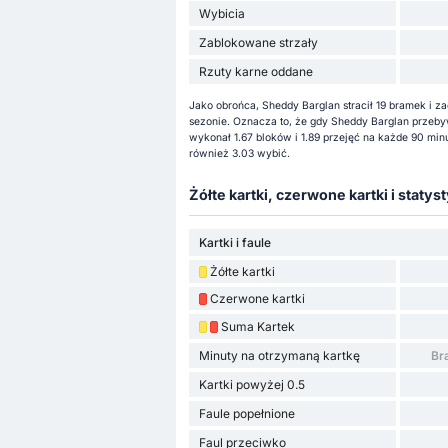
Wybicia
Zablokowane strzały
Rzuty karne oddane
Jako obrońca, Sheddy Barglan stracił 19 bramek i z
sezonie. Oznacza to, że gdy Sheddy Barglan przebyw
wykonał 1.67 bloków i 1.89 przejęć na każde 90 mi
również 3.03 wybić.
Żółte kartki, czerwone kartki i statyst
Kartki i faule
Żółte kartki
Czerwone kartki
Suma Kartek
Minuty na otrzymaną kartkę
Br
Kartki powyżej 0.5
Faule popełnione
Faul przeciwko