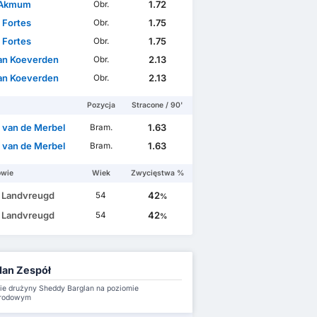
 Akmum
1.72
Obr.
 Fortes
1.75
Obr.
 Fortes
1.75
Obr.
an Koeverden
2.13
Obr.
an Koeverden
2.13
Obr.
Pozycja
Stracone / 90'
n van de Merbel
1.63
Bram.
n van de Merbel
1.63
Bram.
owie
Wiek
Zwycięstwa %
h Landvreugd
42
54
%
h Landvreugd
42
54
%
an Zespół
e drużyny Sheddy Barglan na poziomie
rodowym