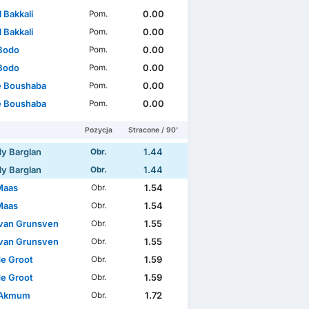
l Bakkali
0.00
Pom.
l Bakkali
0.00
Pom.
 Bodo
0.00
Pom.
 Bodo
0.00
Pom.
 Boushaba
0.00
Pom.
 Boushaba
0.00
Pom.
Pozycja
Stracone / 90'
y Barglan
1.44
Obr.
y Barglan
1.44
Obr.
Maas
1.54
Obr.
Maas
1.54
Obr.
van Grunsven
1.55
Obr.
van Grunsven
1.55
Obr.
de Groot
1.59
Obr.
de Groot
1.59
Obr.
 Akmum
1.72
Obr.