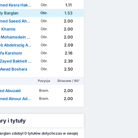
ed Kesra Hakeem
1.11
Obr.
y Barglan
1.53
Obr.
ed Saeed Ahmed
2.00
Obr.
t Khamis
2.00
Obr.
amedein Alnour Mohamed
2.00
Obr.
bdelrazig Abaker Abdalla
2.09
Obr.
fa Karshom
2.16
Obr.
yed Bakheit Gadin
2.39
Obr.
 Awad Boshara
2.50
Obr.
Pozycja
Stracone / 90'
d Abuzaid
2.00
Bram.
 Alnour Adam Saeed
2.00
Bram.
y i tytuły
rglan zdobył 0 tytułów dotychczas w swojej