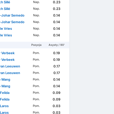
h Sillé
0.23
Nap.
h Sillé
0.23
Nap.
-Johar Semedo
0.14
Nap.
-Johar Semedo
0.14
Nap.
De Vries
0.14
Nap.
De Vries
0.14
Nap.
Pozycja
Asysty / 90'
 Verbeek
0.19
Pom.
 Verbeek
0.19
Pom.
 van Leeuwen
0.17
Pom.
 van Leeuwen
0.17
Pom.
o Wang
0.14
Pom.
o Wang
0.14
Pom.
Felida
0.09
Pom.
Felida
0.09
Pom.
Laros
0.03
Pom.
Laros
0.03
Pom.