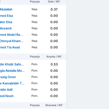
y
Pozycja
Gole / 90'
Abdallah
0.37
Nap.
ed Eisa
0.00
Nap.
ker Eisa
0.00
Nap.
 Mozamil
0.00
Nap.
Abdel Raman Yousif
0.00
Nap.
enyal Khames Robia
0.00
Nap.
ed Tia Asad
0.00
Nap.
Pozycja
Asysty / 90'
 Khidir Safour Daiyeen
0.53
Pom.
 Abdalla Mohamed Ahmed
0.00
Pom.
razig Omer
0.00
Pom.
amaleldin Taifour
0.00
Pom.
ldin Adil
0.00
Pom.
zoli Nooh
0.00
Pom.
Pozycja
Stracone / 90'