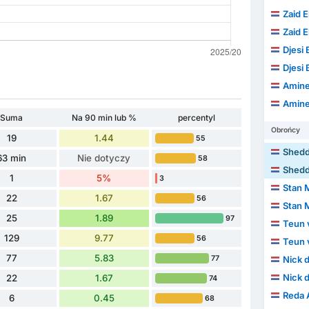
Zaid E
Zaid E
Djesi
Djesi
Amine
Amine
Suma
Na 90 min lub %
percentyl
Obrońcy
19
1.44
55
Shedd
63 min
Nie dotyczy
58
Shedd
1
5%
3
Stan 
22
1.67
56
Stan 
25
1.89
97
Teun 
129
9.77
56
Teun 
77
5.83
77
Nick 
Nick 
22
1.67
74
Reda
6
0.45
68