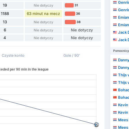
Genric
19
Nie dotyczy
31
Genric
1188
63 minut na mecz
36
Emian
13
Nie dotyczy
38
Emian
6
Nie dotyczy
Nie dotyczy
Jack 
4
Nie dotyczy
Nie dotyczy
Jack 
Pomocnicy
Czyste konto
Gole / 90'
Danny
Danny
Thijs
Thijs
Boha
Boha
Kevin 
Kevin 
Mees 
Mees 