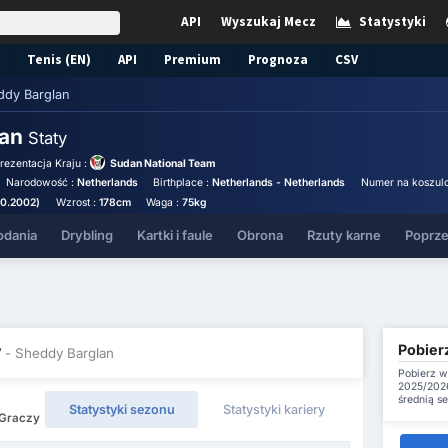
API
Wyszukaj Mecz
Statystyki
Tenis (EN)
API
Premium
Prognoza
CSV
ddy Barglan
lan
Staty
rezentacja Kraju :
Sudan National Team
Narodowość :
Netherlands
Birthplace :
Netherlands - Netherlands
Numer na koszul
10.2002)
Wzrost :
178cm
Waga :
75kg
odania
Drybling
Kartki i faule
Obrona
Rzuty karne
Poprze
Pobier
y
- Sheddy Barglan
Pobierz w
2025/2026
średnią s
Statystyki sezonu
Statystyki kariery
 Graczy