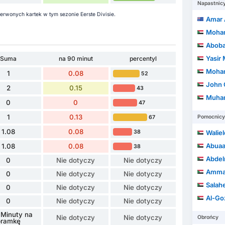
Napastnic
erwonych kartek w tym sezonie Eerste Divisie.
Amar 
Moham
Aboba
Yasir
Suma
na 90 minut
percentyl
Mohamed 
1
0.08
52
John Ot
2
0.15
43
Muham
0
0
47
1
0.13
Pomocnicy
67
1.08
0.08
38
Walieldin
Abuaagla
1.08
0.08
38
Abdel
0
Nie dotyczy
Nie dotyczy
Ammar K
0
Nie dotyczy
Nie dotyczy
Salahe
0
Nie dotyczy
Nie dotyczy
Al-Go
0
Nie dotyczy
Nie dotyczy
 Minuty na
Nie dotyczy
Nie dotyczy
Obrońcy
bramkę