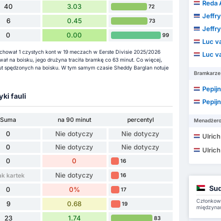
Reda
40
3.03
72
Jeffry
6
0.45
73
Jeffry
0
0.00
99
Luc v
achował 1 czystych kont w 19 meczach w Eerste Divisie 2025/2026
Luc v
ał na boisku, jego drużyna traciła bramkę co 63 minut. Co więcej,
nut spędzonych na boisku. W tym samym czasie Sheddy Barglan notuje
Bramkarze
Pepij
yki fauli
Pepij
Suma
na 90 minut
percentyl
Menadżer
0
Nie dotyczy
Nie dotyczy
Ulric
0
Nie dotyczy
Nie dotyczy
Ulric
0
0
16
Nie dotyczy
ak kartek
16
Sud
0
0%
17
Członkowi
9
0.68
19
międzyna
23
1.74
83