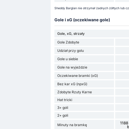
Sheddy Barglan nie otrzymał żadnych żółtych lub cz
Gole i xG (oczekiwane gole)
Gole, xG, strzały
Gole Zdobyte
Udział przy golu
Gole u siebie
Gole na wyjeździe
Oczekiwane bramki (xG)
Bez kar xG (npxG)
Zdobyte Rzuty Karne
Hat tricki
3+ goli
2+ goli
1188
Minuty na bramkę