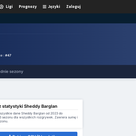
Ligi
Prognozy
Języki
Zaloguj
ce :
#47
dnie sezony
z statystyki Sheddy Barglan
szystkie dane Sheddy Barglan od 2023 do
 sezonu dla wszystkich rozgrywek. Zawiera sumę i
ezonu.