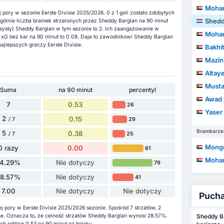
Moham
pory w sezonie Eerste Divisie 2025/2026. 0 z 1 goli zostało zdobytych
Shedd
ólnie liczba bramek strzelonych przez Sheddy Barglan na 90 minut
asysty) Sheddy Barglan w tym sezonie to 2. Ich zaangażowanie w
Moham
 xG bez kar na 90 minut to 0.08. Daje to zawodnikowi Sheddy Barglan
ajlepszych graczy Eerste Divisie.
Bakhi
Mazin Moh
Altayeb A
Musta
Suma
na 90 minut
percentyl
Awad Za
7
0.53
26
Yaser
2
0.15
29
/ 7
Bramkarze
5
0.38
25
/ 7
Monge
0 razy
0.00
61
Mohamed
14.29%
Nie dotyczy
79
28.57%
Nie dotyczy
41
7.00
Nie dotyczy
Nie dotyczy
Puchar
j pory w Eerste Divisie 2025/2026 sezonie. Spośród 7 strzałów, 2
ione. Oznacza to, że celność strzałów Sheddy Barglan wynosi 28.57%.
Sheddy Ba
h oddaje 0.53 na 90 minut na boisku.