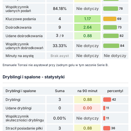
Współczynnik
84.18%
Nie dotyczy
78
udanych podań
4
1.17
Kluczowe podania
69
9
2.64
Dośrodkowania
73
3
0.88
Udane dośrodkowania
82
/ 9
Współczynnik
33.33%
Nie dotyczy
84
udanych dośrodkowań
Nie dotyczy
Nie dotyczy
Minuty na asystę
Brak asyst
Emanuele Torrasi nie asystował przy żadnym golu w tym sezonie Serie B.
Dryblingi i spalone - statystyki
Dryblingi i spalone
Suma
na 90 minut
percentyl
3
0.88
Dryblingi
42
0
0.00
Udane dryblingi
11
Współczynnik
0.00%
Nie dotyczy
11
skuteczności dryblingu
3
0.88
Stracił posiadanie piłki
36