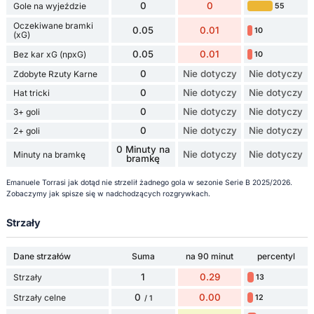
0
0
Gole na wyjeździe
55
Oczekiwane bramki
0.05
0.01
10
(xG)
0.05
0.01
Bez kar xG (npxG)
10
0
Nie dotyczy
Nie dotyczy
Zdobyte Rzuty Karne
0
Nie dotyczy
Nie dotyczy
Hat tricki
0
Nie dotyczy
Nie dotyczy
3+ goli
0
Nie dotyczy
Nie dotyczy
2+ goli
0 Minuty na
Nie dotyczy
Nie dotyczy
Minuty na bramkę
bramkę
Emanuele Torrasi jak dotąd nie strzelił żadnego gola w sezonie Serie B 2025/2026.
Zobaczymy jak spisze się w nadchodzących rozgrywkach.
Strzały
Dane strzałów
Suma
na 90 minut
percentyl
1
0.29
Strzały
13
0
0.00
Strzały celne
12
/ 1