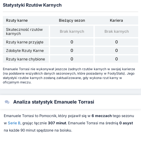
Statystyki Rzutów Karnych
Rzuty karne
Bieżący sezon
Kariera
Skuteczność rzutów
Brak karnych
Brak karnych
karnych
0
0
Rzuty karne przyjęte
0
0
Zdobyte Rzuty Karne
0
0
Rzuty karne chybione
Emanuele Torrasi nie wykonywał jeszcze żadnych rzutów karnych w swojej karierze
(na podstawie wszystkich danych sezonowych, które posiadamy w FootyStats). Jego
statystyki rzutów karnych zostaną zaktualizowane, gdy wykona rzut karny w
oficjalnym meczu.
Analiza statystyk Emanuele Torrasi
Emanuele Torrasi to Pomocnik, który pojawił się w
6 meczach
tego sezonu
w
Serie B
, grając łącznie
307 minut
. Emanuele Torrasi ma średnią
0 asyst
na każde 90 minut spędzone na boisku.