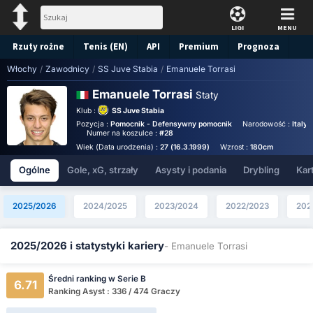
LIGI
MENU
Rzuty rożne
Tenis (EN)
API
Premium
Prognoza
Włochy
/
Zawodnicy
/
SS Juve Stabia
/
Emanuele Torrasi
Emanuele Torrasi
Staty
Klub :
SS Juve Stabia
Pozycja :
Pomocnik - Defensywny pomocnik
Narodowość :
Italy
Numer na koszulce :
#28
Wiek (Data urodzenia) :
27 (16.3.1999)
Wzrost :
180cm
Ogólne
Gole, xG, strzały
Asysty i podania
Drybling
Kart
2025/2026
2024/2025
2023/2024
2022/2023
202
2025/2026 i statystyki kariery
- Emanuele Torrasi
Średni ranking w Serie B
6.71
Ranking Asyst : 336 / 474 Graczy