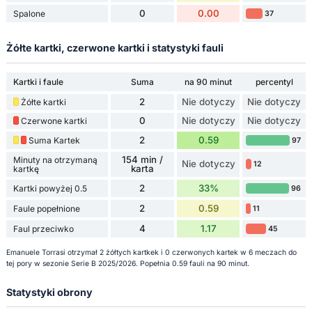
0
0.00
Spalone
37
Żółte kartki, czerwone kartki i statystyki fauli
Kartki i faule
Suma
na 90 minut
percentyl
2
Nie dotyczy
Nie dotyczy
Żółte kartki
0
Nie dotyczy
Nie dotyczy
Czerwone kartki
2
0.59
Suma Kartek
97
154 min /
Minuty na otrzymaną
Nie dotyczy
12
karta
kartkę
2
33%
Kartki powyżej 0.5
96
2
0.59
Faule popełnione
11
4
1.17
Faul przeciwko
45
Emanuele Torrasi otrzymał 2 żółtych kartkek i 0 czerwonych kartek w 6 meczach do
tej pory w sezonie Serie B 2025/2026. Popełnia 0.59 fauli na 90 minut.
Statystyki obrony