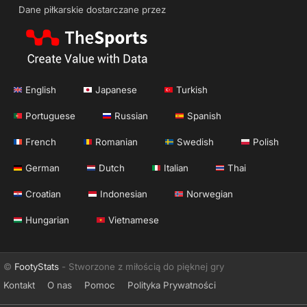
Dane piłkarskie dostarczane przez
English
Japanese
Turkish
Portuguese
Russian
Spanish
French
Romanian
Swedish
Polish
German
Dutch
Italian
Thai
Croatian
Indonesian
Norwegian
Hungarian
Vietnamese
©
FootyStats
- Stworzone z miłością do pięknej gry
Kontakt
O nas
Pomoc
Polityka Prywatności