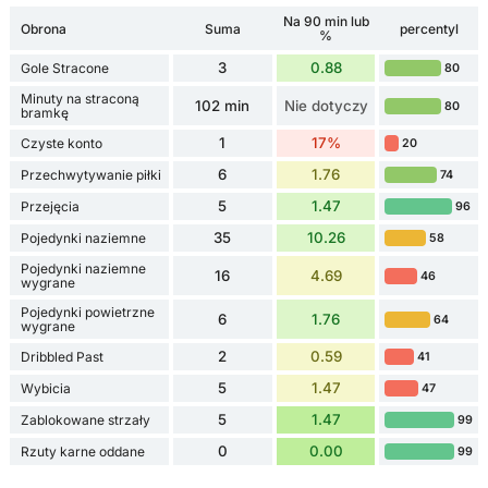
Na 90 min lub
Obrona
Suma
percentyl
%
3
0.88
Gole Stracone
80
Minuty na straconą
102 min
Nie dotyczy
80
bramkę
1
17%
Czyste konto
20
6
1.76
Przechwytywanie piłki
74
5
1.47
Przejęcia
96
35
10.26
Pojedynki naziemne
58
Pojedynki naziemne
16
4.69
46
wygrane
Pojedynki powietrzne
6
1.76
64
wygrane
2
0.59
Dribbled Past
41
5
1.47
Wybicia
47
5
1.47
Zablokowane strzały
99
0
0.00
Rzuty karne oddane
99