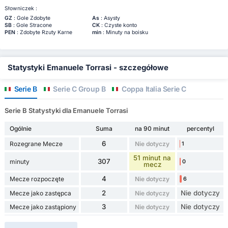
Słowniczek :
GZ
: Gole Zdobyte
As
: Asysty
SB
: Gole Stracone
CK
: Czyste konto
PEN
: Zdobyte Rzuty Karne
min
: Minuty na boisku
Statystyki Emanuele Torrasi - szczegółowe
Serie B
Serie C Group B
Coppa Italia Serie C
Serie B Statystyki dla Emanuele Torrasi
Ogólnie
Suma
na 90 minut
percentyl
6
Rozegrane Mecze
Nie dotyczy
1
51 minut na
307
minuty
0
mecz
4
Mecze rozpoczęte
Nie dotyczy
6
2
Nie dotyczy
Mecze jako zastępca
Nie dotyczy
3
Nie dotyczy
Mecze jako zastąpiony
Nie dotyczy