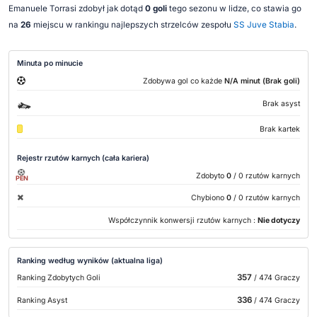
Emanuele Torrasi zdobył jak dotąd
0 goli
tego sezonu w lidze, co stawia go
na
26
miejscu w rankingu najlepszych strzelców zespołu
SS Juve Stabia
.
Minuta po minucie
Zdobywa gol co każde
N/A minut (Brak goli)
Brak asyst
Brak kartek
Rejestr rzutów karnych (cała kariera)
Zdobyto
0
/ 0 rzutów karnych
PEN
Chybiono
0
/ 0 rzutów karnych
Współczynnik konwersji rzutów karnych :
Nie dotyczy
Ranking według wyników (aktualna liga)
357
Ranking Zdobytych Goli
/ 474 Graczy
336
Ranking Asyst
/ 474 Graczy