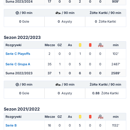
Suma 2023/2024
17
0
0
2
0
0
909'
/ 90 min
/ 90 min
Żółte Kartki / 90 min
0
Gole
0
Asysty
0
Żółte Kartki
Sezon 2022/2023
Rozgrywki
Mecze
GZ
As
min
PEN
Serie C Playoffs
2
0
0
1
0
0
102'
Serie C Grupa A
35
1
0
5
0
0
2487'
Suma 2022/2023
37
1
0
6
0
0
2589'
/ 90 min
/ 90 min
Żółte Kartki / 90 min
0
Gole
0
Asysty
0.88
Żółte Kartki
Sezon 2021/2022
Rozgrywki
Mecze
GZ
As
min
PEN
Serie B
16
0
0
5
0
0
1132'