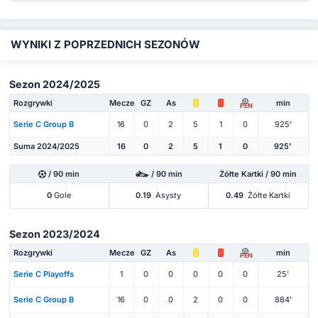
WYNIKI Z POPRZEDNICH SEZONÓW
Sezon 2024/2025
Rozgrywki
Mecze
GZ
As
min
PEN
Serie C Group B
16
0
2
5
1
0
925'
Suma 2024/2025
16
0
2
5
1
0
925'
/ 90 min
/ 90 min
Żółte Kartki / 90 min
0
Gole
0.19
Asysty
0.49
Żółte Kartki
Sezon 2023/2024
Rozgrywki
Mecze
GZ
As
min
PEN
Serie C Playoffs
1
0
0
0
0
0
25'
Serie C Group B
16
0
0
2
0
0
884'