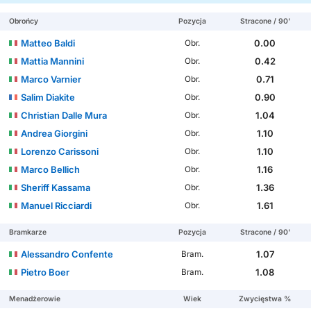
Obrońcy
Pozycja
Stracone / 90'
Matteo Baldi
0.00
Obr.
Mattia Mannini
0.42
Obr.
Marco Varnier
0.71
Obr.
Salim Diakite
0.90
Obr.
Christian Dalle Mura
1.04
Obr.
Andrea Giorgini
1.10
Obr.
Lorenzo Carissoni
1.10
Obr.
Marco Bellich
1.16
Obr.
Sheriff Kassama
1.36
Obr.
Manuel Ricciardi
1.61
Obr.
Bramkarze
Pozycja
Stracone / 90'
Alessandro Confente
1.07
Bram.
Pietro Boer
1.08
Bram.
Menadżerowie
Wiek
Zwycięstwa %