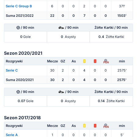
Serie C Group B
6
0
0
2
0
0
371'
Suma 2021/2022
22
0
0
7
0
0
1503'
/ 90 min
/ 90 min
Żółte Kartki / 90 min
0
Gole
0
Asysty
0.4
Żółte Kartki
Sezon 2020/2021
Rozgrywki
Mecze
GZ
As
min
PEN
Serie C
30
2
0
4
0
0
2575'
Suma 2020/2021
30
2
0
4
0
0
2575'
/ 90 min
/ 90 min
Żółte Kartki / 90 min
0.07
Gole
0
Asysty
0.14
Żółte Kartki
Sezon 2017/2018
Rozgrywki
Mecze
GZ
As
min
PEN
Serie A
1
0
0
0
0
0
5'