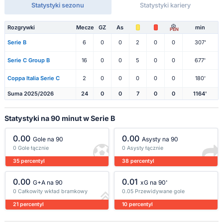
Statystyki sezonu
Statystyki kariery
Rozgrywki
Mecze
GZ
As
min
PEN
Serie B
6
0
0
2
0
0
307'
Serie C Group B
16
0
0
5
0
0
677'
Coppa Italia Serie C
2
0
0
0
0
0
180'
Suma 2025/2026
24
0
0
7
0
0
1164'
Statystyki na 90 minut w Serie B
0.00
0.00
Gole na 90
Asysty na 90
0 Gole łącznie
0 Asysty łącznie
35 percentyl
38 percentyl
0.00
0.01
G+A na 90
xG na 90'
0 Całkowity wkład bramkowy
0.05 Przewidywane gole
21 percentyl
10 percentyl