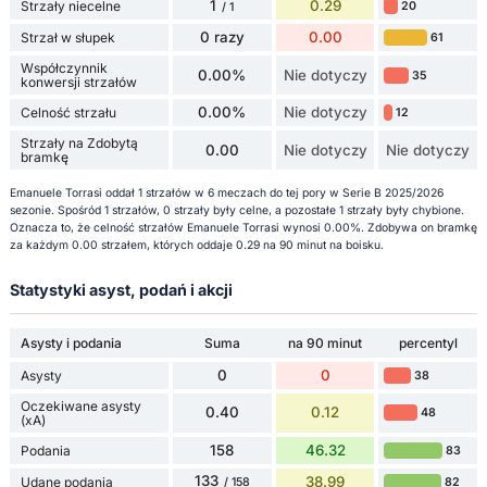
1
0.29
Strzały niecelne
20
/ 1
0 razy
0.00
Strzał w słupek
61
Współczynnik
0.00%
Nie dotyczy
35
konwersji strzałów
0.00%
Nie dotyczy
Celność strzału
12
Strzały na Zdobytą
0.00
Nie dotyczy
Nie dotyczy
bramkę
Emanuele Torrasi oddał 1 strzałów w 6 meczach do tej pory w Serie B 2025/2026
sezonie. Spośród 1 strzałów, 0 strzały były celne, a pozostałe 1 strzały były chybione.
Oznacza to, że celność strzałów Emanuele Torrasi wynosi 0.00%. Zdobywa on bramkę
za każdym 0.00 strzałem, których oddaje 0.29 na 90 minut na boisku.
Statystyki asyst, podań i akcji
Asysty i podania
Suma
na 90 minut
percentyl
0
0
Asysty
38
Oczekiwane asysty
0.40
0.12
48
(xA)
158
46.32
Podania
83
133
38.99
Udane podania
82
/ 158