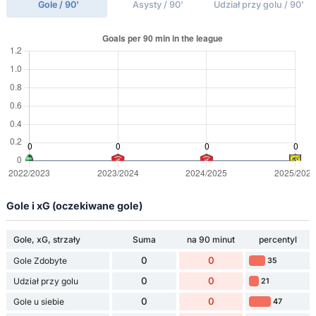
Gole / 90'
Asysty / 90'
Udział przy golu / 90'
Gole i xG (oczekiwane gole)
Gole, xG, strzały
Suma
na 90 minut
percentyl
0
0
Gole Zdobyte
35
0
0
Udział przy golu
21
0
0
Gole u siebie
47