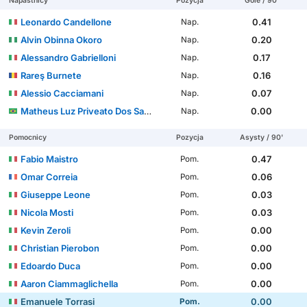
Napastnicy
Pozycja
Gole / 90'
Leonardo Candellone
0.41
Nap.
Alvin Obinna Okoro
0.20
Nap.
Alessandro Gabrielloni
0.17
Nap.
Rareş Burnete
0.16
Nap.
Alessio Cacciamani
0.07
Nap.
Matheus Luz Priveato Dos Santos
0.00
Nap.
Pomocnicy
Pozycja
Asysty / 90'
Fabio Maistro
0.47
Pom.
Omar Correia
0.06
Pom.
Giuseppe Leone
0.03
Pom.
Nicola Mosti
0.03
Pom.
Kevin Zeroli
0.00
Pom.
Christian Pierobon
0.00
Pom.
Edoardo Duca
0.00
Pom.
Aaron Ciammaglichella
0.00
Pom.
Emanuele Torrasi
0.00
Pom.