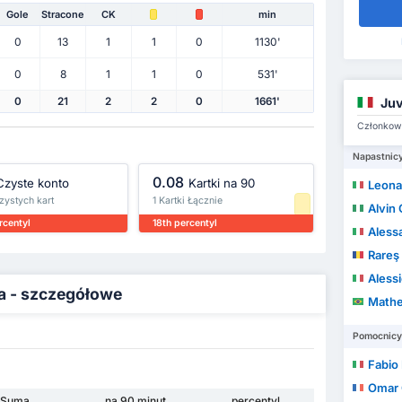
Gole
Stracone
CK
min
0
13
1
1
0
1130'
0
8
1
1
0
531'
Juv
0
21
2
2
0
1661'
Członkowi
Napastnic
0.08
Czyste konto
Kartki na 90
Leona
Czystych kart
1 Kartki Łącznie
Alvin
rcentyl
18th percentyl
Alessa
Rareş
Aless
ra - szczegółowe
Matheus L
Pomocnicy
Fabio
Omar 
Suma
na 90 minut
percentyl