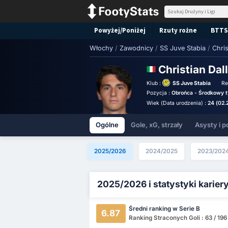
Powyżej/Poniżej
Rzuty rożne
BTTS
Włochy
/
Zawodnicy
/
SS Juve Stabia
/
Chris
Christian Da
Klub :
SS Juve Stabia
Re
Pozycja :
Obrońca - Środkowy t
Wiek (Data urodzenia) :
24 (02.
Ogólne
Gole, xG, strzały
Asysty i p
2025/2026
2024/2025
2023/202
2025/2026 i statystyki karier
Średni ranking w Serie B
6.87
Ranking Straconych Goli : 63 / 19