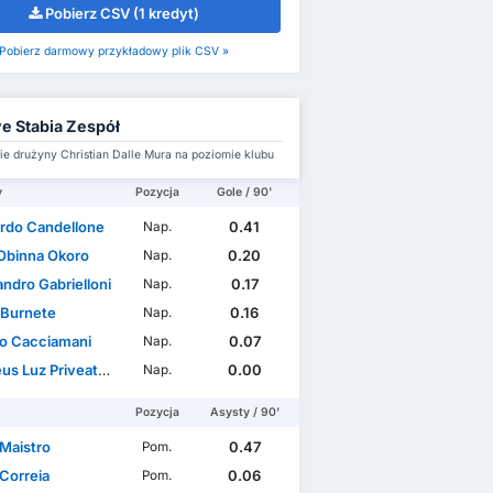
Pobierz CSV (1 kredyt)
Pobierz darmowy przykładowy plik CSV »
e Stabia Zespół
e drużyny Christian Dalle Mura na poziomie klubu
y
Pozycja
Gole / 90'
rdo Candellone
0.41
Nap.
 Obinna Okoro
0.20
Nap.
ndro Gabrielloni
0.17
Nap.
 Burnete
0.16
Nap.
io Cacciamani
0.07
Nap.
uz Priveato Dos Santos
0.00
Nap.
Pozycja
Asysty / 90'
 Maistro
0.47
Pom.
Correia
0.06
Pom.