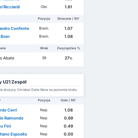
l Ricciardi
1.61
Obr.
Pozycja
Stracone / 90'
andro Confente
1.07
Bram.
o Boer
1.08
Bram.
owie
Wiek
Zwycięstwa %
io Abate
27
39
%
ly U21 Zespół
e drużyny Christian Dalle Mura na poziomie klubu
y
Pozycja
Gole / 90'
rdo Cerri
1.08
Nap.
io Raimondo
0.69
Nap.
u Fini
0.49
Nap.
tiano Esposito
0.00
Nap.