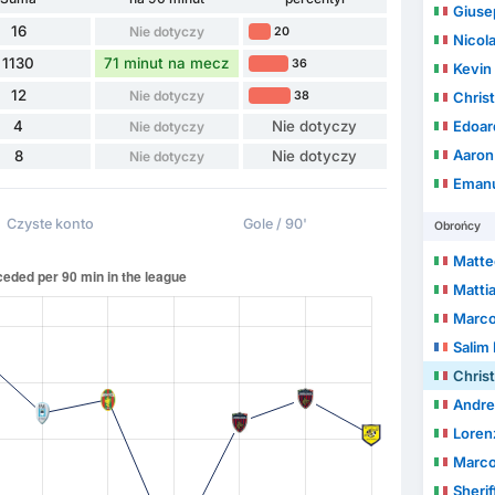
Giuse
16
Nie dotyczy
20
Nicol
1130
71 minut na mecz
36
Kevin 
12
Nie dotyczy
38
Chris
4
Nie dotyczy
Edoar
Nie dotyczy
Aaron 
8
Nie dotyczy
Nie dotyczy
Emanu
Czyste konto
Gole / 90'
Obrońcy
Matte
Matti
Marco
Salim 
Christ
Andre
Loren
Marco
Sheri