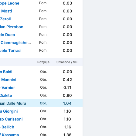
ppe Leone
0.03
Pom.
a Mosti
0.03
Pom.
Zeroli
0.00
Pom.
tian Pierobon
0.00
Pom.
do Duca
0.00
Pom.
Ciammaglichella
0.00
Pom.
ele Torrasi
0.00
Pom.
Pozycja
Stracone / 90'
o Baldi
0.00
Obr.
a Mannini
0.42
Obr.
 Varnier
0.71
Obr.
Diakite
0.90
Obr.
ian Dalle Mura
1.04
Obr.
a Giorgini
1.10
Obr.
zo Carissoni
1.10
Obr.
 Bellich
1.16
Obr.
ff Kassama
1.36
Obr.