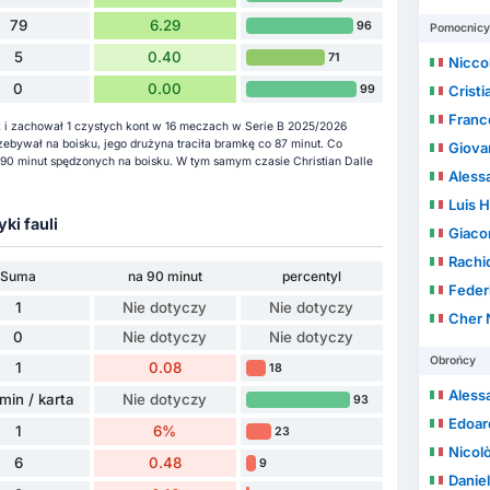
79
6.29
96
Pomocnicy
5
0.40
71
Niccolò
0
0.00
99
Cristi
Franco 
ek i zachował 1 czystych kont w 16 meczach w Serie B 2025/2026
zebywał na boisku, jego drużyna traciła bramkę co 87 minut. Co
Giova
e 90 minut spędzonych na boisku. W tym samym czasie Christian Dalle
Aless
Luis 
yki fauli
Giaco
Rachi
Suma
na 90 minut
percentyl
Feder
1
Nie dotyczy
Nie dotyczy
Cher 
0
Nie dotyczy
Nie dotyczy
Obrońcy
1
0.08
18
Alessa
min / karta
Nie dotyczy
93
Edoar
1
6%
23
Nicolò
6
0.48
9
Daniel