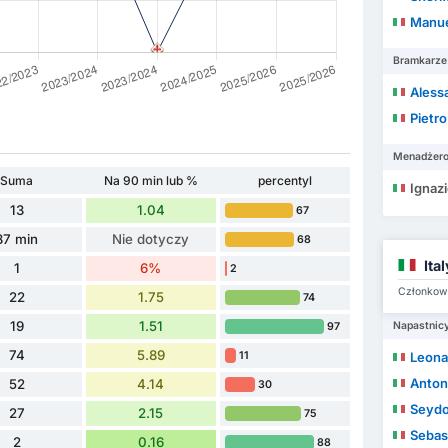
Manue
Bramkarze
Aless
Pietr
Menadżer
Suma
Na 90 min lub %
percentyl
Ignaz
13
1.04
67
87 min
Nie dotyczy
68
Ita
1
6%
2
Członkowi
22
1.75
74
19
1.51
Napastnic
97
74
5.89
11
Leona
Anton
52
4.14
30
Seydo
27
2.15
75
Sebas
2
0.16
88