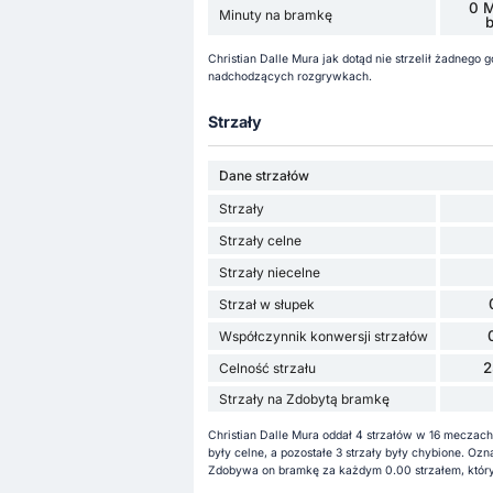
0 M
Minuty na bramkę
Christian Dalle Mura jak dotąd nie strzelił żadnego
nadchodzących rozgrywkach.
Strzały
Dane strzałów
Strzały
Strzały celne
Strzały niecelne
Strzał w słupek
Współczynnik konwersji strzałów
2
Celność strzału
Strzały na Zdobytą bramkę
Christian Dalle Mura oddał 4 strzałów w 16 meczach 
były celne, a pozostałe 3 strzały były chybione. Oz
Zdobywa on bramkę za każdym 0.00 strzałem, któryc