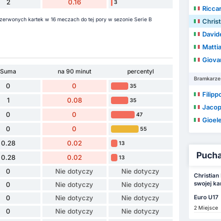
2
0.16
3
Ricca
 czerwonych kartek w 16 meczach do tej pory w sezonie Serie B
Christ
Davide
Mattia
Giova
Suma
na 90 minut
percentyl
Bramkarze
0
0
35
Filipp
1
0.08
35
Jacop
0
0
47
Gioel
0
0
55
0.28
0.02
13
Puchar
0.28
0.02
13
0
Nie dotyczy
Nie dotyczy
Christian
swojej ka
0
Nie dotyczy
Nie dotyczy
Euro U17
0
Nie dotyczy
Nie dotyczy
2 Miejsce
0
Nie dotyczy
Nie dotyczy