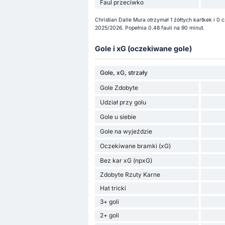
Faul przeciwko
Christian Dalle Mura otrzymał 1 żółtych kartkek i 0
2025/2026. Popełnia 0.48 fauli na 90 minut.
Gole i xG (oczekiwane gole)
Gole, xG, strzały
Gole Zdobyte
Udział przy golu
Gole u siebie
Gole na wyjeździe
Oczekiwane bramki (xG)
Bez kar xG (npxG)
Zdobyte Rzuty Karne
Hat tricki
3+ goli
2+ goli