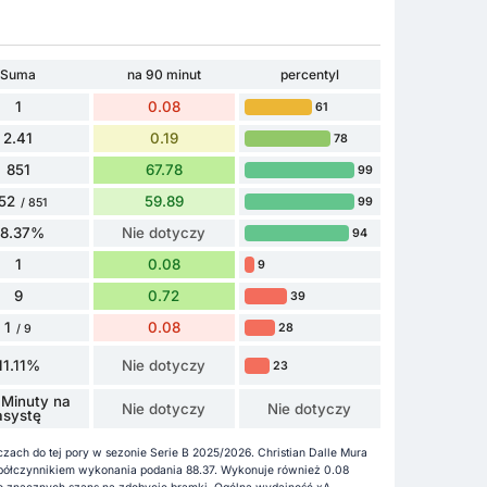
Suma
na 90 minut
percentyl
1
0.08
61
2.41
0.19
78
851
67.78
99
52
59.89
99
/ 851
88.37%
Nie dotyczy
94
1
0.08
9
9
0.72
39
1
0.08
28
/ 9
11.11%
Nie dotyczy
23
 Minuty na
Nie dotyczy
Nie dotyczy
asystę
czach do tej pory w sezonie Serie B 2025/2026. Christian Dalle Mura
spółczynnikiem wykonania podania 88.37. Wykonuje również 0.08