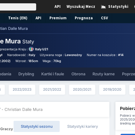
API
Wyszukaj Mecz
Statystyki
Tenis (EN)
API
Premium
Prognoza
CSV
tian Dalle Mura
lle Mura
Staty
prezentacja Kraju :
Italy U21
ył
Narodowość :
Italy
Używana noga :
Lewonożny
Numer na koszulce :
#14
2.2002)
Wzrost :
185cm
Waga :
70kg
odania
Drybling
Kartki i faule
Obrona
Rzuty karne
Poprze
4
2022/2023
2021/2022
2020/2021
2019/2020
Pobierz
y
- Christian Dalle Mura
Pobierz w
2025/2026
średnią s
Statystyki sezonu
Statystyki kariery
6 Graczy