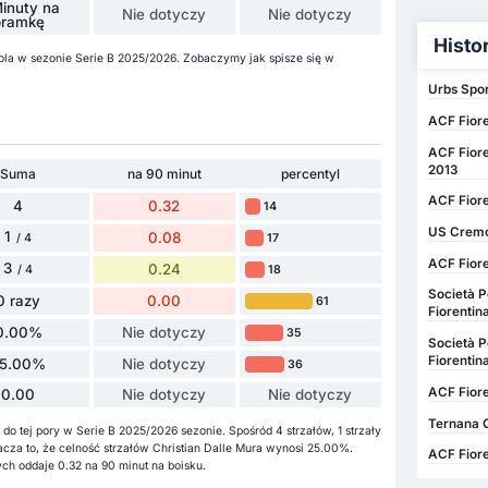
inuty na
Nie dotyczy
Nie dotyczy
bramkę
Histo
 gola w sezonie Serie B 2025/2026. Zobaczymy jak spisze się w
Urbs Spor
ACF Fiore
ACF Fiore
2013
Suma
na 90 minut
percentyl
ACF Fior
4
0.32
14
US Cremo
1
0.08
17
/ 4
ACF Fiore
3
0.24
18
/ 4
Società P
0 razy
0.00
61
Fiorentin
0.00%
Nie dotyczy
35
Società P
Fiorentin
5.00%
Nie dotyczy
36
ACF Fiore
0.00
Nie dotyczy
Nie dotyczy
Ternana C
do tej pory w Serie B 2025/2026 sezonie. Spośród 4 strzałów, 1 strzały
nacza to, że celność strzałów Christian Dalle Mura wynosi 25.00%.
ACF Fiore
h oddaje 0.32 na 90 minut na boisku.