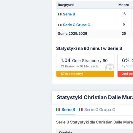
Rozgrywki
Mecze
16
Serie B
9
Serie C Grupa C
Suma 2025/2026
25
Statystyki na 90 minut w Serie B
1.04
6%
Gole Stracone / 90'
13 Bramki w 16 Meczach
1 / 16 
67th percentyl
2nd pe
Statystyki Christian Dalle Mu
Serie B
Serie C Grupa C
Serie B Statystyki dla Christian Dalle Mura
Ogólnie