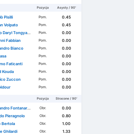
Pozycja
Asysty / 90'
 Pisilli
0.45
Pom.
an Volpato
0.45
Pom.
Daryl Tongya Heubang
0.00
Pom.
nni Fabbian
0.00
Pom.
andro Bianco
0.00
Pom.
Hasa
0.00
Pom.
mo Faticanti
0.00
Pom.
d Kouda
0.00
Pom.
ico Zuccon
0.00
Pom.
Ndour
0.00
Pom.
Pozycja
Stracone / 90'
ndro Fontanarosa
0.00
Obr.
do Pieragnolo
0.80
Obr.
 Bertola
1.00
Obr.
e Ghilardi
1.33
Obr.