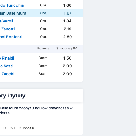
rdo Turicchia
1.66
Obr.
ian Dalle Mura
1.67
Obr.
 Veroli
1.84
Obr.
 Zanotti
2.19
Obr.
nni Bonfanti
2.89
Obr.
Pozycja
Stracone / 90'
o Rinaldi
1.50
Bram.
o Sassi
2.00
Bram.
e Zacchi
2.00
Bram.
y i tytuły
 Dalle Mura zdobył 0 tytułów dotychczas w
rierze.
2x
2019, 2018/2019