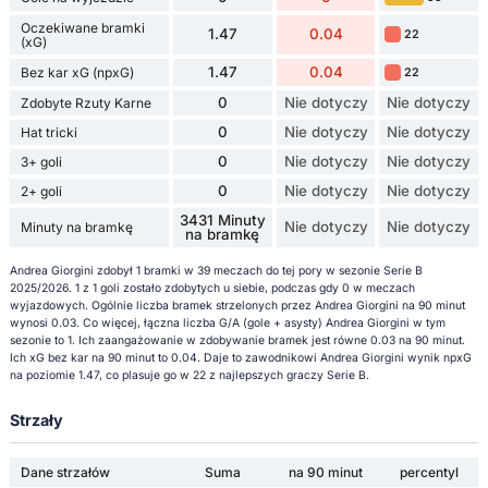
Oczekiwane bramki
1.47
0.04
22
(xG)
1.47
0.04
Bez kar xG (npxG)
22
0
Nie dotyczy
Nie dotyczy
Zdobyte Rzuty Karne
0
Nie dotyczy
Nie dotyczy
Hat tricki
0
Nie dotyczy
Nie dotyczy
3+ goli
0
Nie dotyczy
Nie dotyczy
2+ goli
3431 Minuty
Nie dotyczy
Nie dotyczy
Minuty na bramkę
na bramkę
Andrea Giorgini zdobył 1 bramki w 39 meczach do tej pory w sezonie Serie B
2025/2026. 1 z 1 goli zostało zdobytych u siebie, podczas gdy 0 w meczach
wyjazdowych. Ogólnie liczba bramek strzelonych przez Andrea Giorgini na 90 minut
wynosi 0.03. Co więcej, łączna liczba G/A (gole + asysty) Andrea Giorgini w tym
sezonie to 1. Ich zaangażowanie w zdobywanie bramek jest równe 0.03 na 90 minut.
Ich xG bez kar na 90 minut to 0.04. Daje to zawodnikowi Andrea Giorgini wynik npxG
na poziomie 1.47, co plasuje go w 22 z najlepszych graczy Serie B.
Strzały
Dane strzałów
Suma
na 90 minut
percentyl