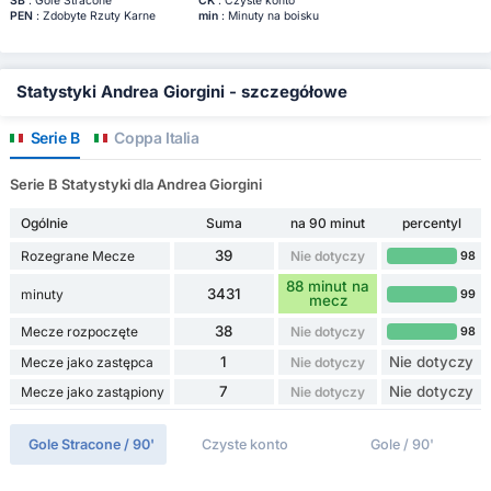
SB
: Gole Stracone
CK
: Czyste konto
PEN
: Zdobyte Rzuty Karne
min
: Minuty na boisku
Statystyki Andrea Giorgini - szczegółowe
Serie B
Coppa Italia
Serie B Statystyki dla Andrea Giorgini
Ogólnie
Suma
na 90 minut
percentyl
39
Rozegrane Mecze
Nie dotyczy
98
88 minut na
3431
minuty
99
mecz
38
Mecze rozpoczęte
Nie dotyczy
98
1
Nie dotyczy
Mecze jako zastępca
Nie dotyczy
7
Nie dotyczy
Mecze jako zastąpiony
Nie dotyczy
Gole Stracone / 90'
Czyste konto
Gole / 90'