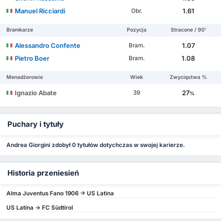
Manuel Ricciardi
1.61
Obr.
Bramkarze
Pozycja
Stracone / 90'
Alessandro Confente
1.07
Bram.
Pietro Boer
1.08
Bram.
Menadżerowie
Wiek
Zwycięstwa %
Ignazio Abate
27
39
%
Puchary i tytuły
Andrea Giorgini zdobył 0 tytułów dotychczas w swojej karierze.
Historia przeniesień
Alma Juventus Fano 1906 -> US Latina
US Latina -> FC Südtirol