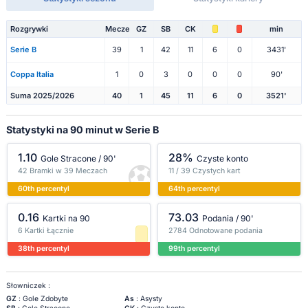
Rozgrywki
Mecze
GZ
SB
CK
min
Serie B
39
1
42
11
6
0
3431'
Coppa Italia
1
0
3
0
0
0
90'
Suma 2025/2026
40
1
45
11
6
0
3521'
Statystyki na 90 minut w Serie B
1.10
28%
Gole Stracone / 90'
Czyste konto
42 Bramki w 39 Meczach
11 / 39 Czystych kart
60th percentyl
64th percentyl
0.16
73.03
Kartki na 90
Podania / 90'
6 Kartki Łącznie
2784 Odnotowane podania
38th percentyl
99th percentyl
Słowniczek :
GZ
: Gole Zdobyte
As
: Asysty