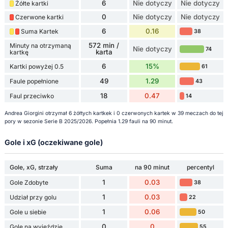
6
Nie dotyczy
Nie dotyczy
Żółte kartki
0
Nie dotyczy
Nie dotyczy
Czerwone kartki
6
0.16
Suma Kartek
38
572 min /
Minuty na otrzymaną
Nie dotyczy
74
karta
kartkę
6
15%
Kartki powyżej 0.5
61
49
1.29
Faule popełnione
43
18
0.47
Faul przeciwko
14
Andrea Giorgini otrzymał 6 żółtych kartkek i 0 czerwonych kartek w 39 meczach do tej
pory w sezonie Serie B 2025/2026. Popełnia 1.29 fauli na 90 minut.
Gole i xG (oczekiwane gole)
Gole, xG, strzały
Suma
na 90 minut
percentyl
1
0.03
Gole Zdobyte
38
1
0.03
Udział przy golu
22
1
0.06
Gole u siebie
50
0
0
Gole na wyjeździe
55