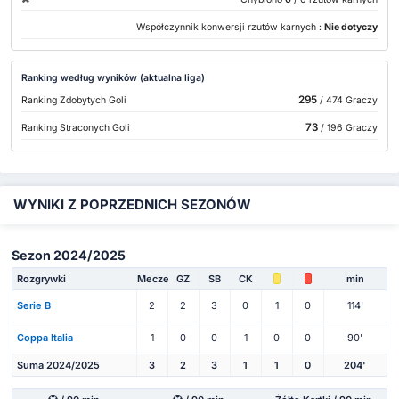
Współczynnik konwersji rzutów karnych :
Nie dotyczy
Ranking według wyników (aktualna liga)
295
Ranking Zdobytych Goli
/ 474 Graczy
73
Ranking Straconych Goli
/ 196 Graczy
WYNIKI Z POPRZEDNICH SEZONÓW
Sezon 2024/2025
Rozgrywki
Mecze
GZ
SB
CK
min
Serie B
2
2
3
0
1
0
114'
Coppa Italia
1
0
0
1
0
0
90'
Suma 2024/2025
3
2
3
1
1
0
204'