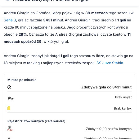
Andrea Giorgini to Obrońca, który pojawił się w
39 meczach
tego sezonu w
Serie B
, grając łącznie
3431 minut
. Andrea Giorgini traci średnio
1.1 goli
na
każde 90 minut spędzone na boisku. Jego procent czystych kont wynosi
obecnie
28%
. Oznacza to, że Andrea Giorgini zachował czyste konto w
11
meczach spośród 39
, w których grał.
Andrea Giorgini zdobył jak dotąd
1 goli
tego sezonu w lidze, co stawia go na
13
miejscu w rankingu najlepszych strzelców zespołu
SS Juve Stabia
.
Minuta po minucie
Zdobywa gola co 3431 minut
Brak asyst
Brak kartek
Rejestr rzutów karnych (cała kariera)
Zdobyto
0
/ 0 rzutów karnych
PEN
Chybiono
0
/ 0 rzutów karnych