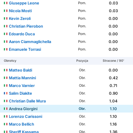
Giuseppe Leone
0.03
Pom.
Nicola Mosti
0.03
Pom.
Kevin Zeroli
0.00
Pom.
Christian Pierobon
0.00
Pom.
Edoardo Duca
0.00
Pom.
Aaron Ciammaglichella
0.00
Pom.
Emanuele Torrasi
0.00
Pom.
Obrońcy
Pozycja
Stracone / 90'
Matteo Baldi
0.00
Obr.
Mattia Mannini
0.42
Obr.
Marco Varnier
0.71
Obr.
Salim Diakite
0.90
Obr.
Christian Dalle Mura
1.04
Obr.
Andrea Giorgini
1.10
Obr.
Lorenzo Carissoni
1.10
Obr.
Marco Bellich
1.16
Obr.
Sheriff Kassama
1.36
Obr.