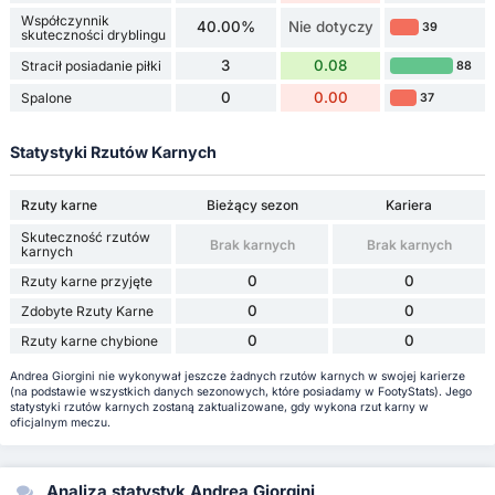
Współczynnik
40.00%
Nie dotyczy
39
skuteczności dryblingu
3
0.08
Stracił posiadanie piłki
88
0
0.00
Spalone
37
Statystyki Rzutów Karnych
Rzuty karne
Bieżący sezon
Kariera
Skuteczność rzutów
Brak karnych
Brak karnych
karnych
0
0
Rzuty karne przyjęte
0
0
Zdobyte Rzuty Karne
0
0
Rzuty karne chybione
Andrea Giorgini nie wykonywał jeszcze żadnych rzutów karnych w swojej karierze
(na podstawie wszystkich danych sezonowych, które posiadamy w FootyStats). Jego
statystyki rzutów karnych zostaną zaktualizowane, gdy wykona rzut karny w
oficjalnym meczu.
Analiza statystyk Andrea Giorgini