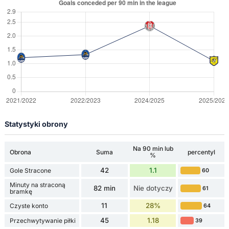
Statystyki obrony
Na 90 min lub
Obrona
Suma
percentyl
%
42
1.1
Gole Stracone
60
Minuty na straconą
82 min
Nie dotyczy
61
bramkę
11
28%
Czyste konto
64
45
1.18
Przechwytywanie piłki
39