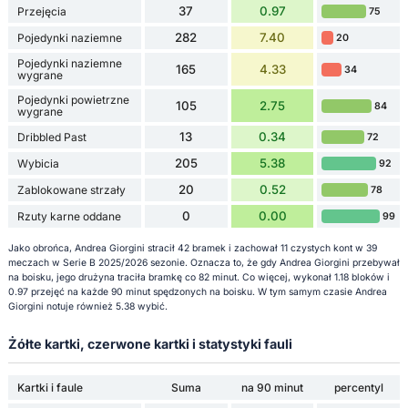
37
0.97
Przejęcia
75
282
7.40
Pojedynki naziemne
20
Pojedynki naziemne
165
4.33
34
wygrane
Pojedynki powietrzne
105
2.75
84
wygrane
13
0.34
Dribbled Past
72
205
5.38
Wybicia
92
20
0.52
Zablokowane strzały
78
0
0.00
Rzuty karne oddane
99
Jako obrońca, Andrea Giorgini stracił 42 bramek i zachował 11 czystych kont w 39
meczach w Serie B 2025/2026 sezonie. Oznacza to, że gdy Andrea Giorgini przebywał
na boisku, jego drużyna traciła bramkę co 82 minut. Co więcej, wykonał 1.18 bloków i
0.97 przejęć na każde 90 minut spędzonych na boisku. W tym samym czasie Andrea
Giorgini notuje również 5.38 wybić.
Żółte kartki, czerwone kartki i statystyki fauli
Kartki i faule
Suma
na 90 minut
percentyl