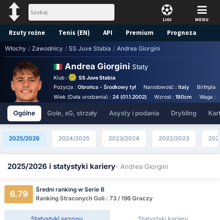
LIGI
MENU
Rzuty rożne
Tenis (EN)
API
Premium
Prognoza
Włochy
/
Zawodnicy
/
SS Juve Stabia
/
Andrea Giorgini
Andrea Giorgini
Staty
Klub :
SS Juve Stabia
Pozycja :
Obrońca - Środkowy tył
Narodowość :
Italy
Birthplac
Wiek (Data urodzenia) :
24 (01.1.2002)
Wzrost :
190cm
Waga :
Ogólne
Gole, xG, strzały
Asysty i podania
Drybling
Kart
2025/2026
2024/2025
2023/2024
2022/2023
202
2025/2026 i statystyki kariery
- Andrea Giorgini
Średni ranking w Serie B
6.79
Ranking Straconych Goli : 73 / 196 Graczy
Statystyki sezonu
Statystyki kariery