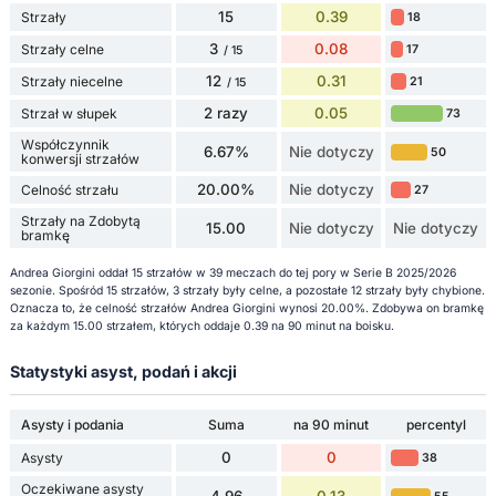
15
0.39
Strzały
18
3
0.08
Strzały celne
17
/ 15
12
0.31
Strzały niecelne
21
/ 15
2 razy
0.05
Strzał w słupek
73
Współczynnik
6.67%
Nie dotyczy
50
konwersji strzałów
20.00%
Nie dotyczy
Celność strzału
27
Strzały na Zdobytą
15.00
Nie dotyczy
Nie dotyczy
bramkę
Andrea Giorgini oddał 15 strzałów w 39 meczach do tej pory w Serie B 2025/2026
sezonie. Spośród 15 strzałów, 3 strzały były celne, a pozostałe 12 strzały były chybione.
Oznacza to, że celność strzałów Andrea Giorgini wynosi 20.00%. Zdobywa on bramkę
za każdym 15.00 strzałem, których oddaje 0.39 na 90 minut na boisku.
Statystyki asyst, podań i akcji
Asysty i podania
Suma
na 90 minut
percentyl
0
0
Asysty
38
Oczekiwane asysty
4.96
0.13