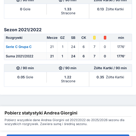
/ 90 min
/ 90 min
Żółte Kartki / 90 min
0
Gole
1.33
0.13
Żółte Kartki
Stracone
Sezon 2021/2022
Rozgrywki
Mecze
GZ
SB
CK
min
Serie C Grupa C
21
1
24
6
7
0
1776'
Suma 2021/2022
21
1
24
6
7
0
1776'
/ 90 min
/ 90 min
Żółte Kartki / 90 min
0.05
Gole
1.22
0.35
Żółte Kartki
Stracone
Pobierz statystyki Andrea Giorgini
Pobierz wszystkie dane Andrea Giorgini od 2021/2022 do 2025/2026 sezonu dla
wszystkich rozgrywek. Zawiera sumę i średnią sezonu.