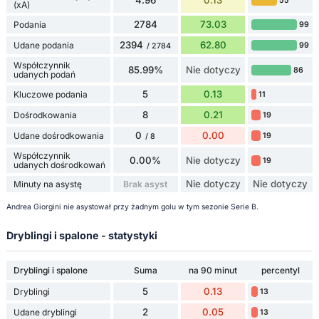
55
(xA)
2784
73.03
Podania
99
2394
62.80
Udane podania
99
/ 2784
Współczynnik
85.99%
Nie dotyczy
86
udanych podań
5
0.13
Kluczowe podania
11
8
0.21
Dośrodkowania
19
0
0.00
Udane dośrodkowania
19
/ 8
Współczynnik
0.00%
Nie dotyczy
19
udanych dośrodkowań
Nie dotyczy
Nie dotyczy
Minuty na asystę
Brak asyst
Andrea Giorgini nie asystował przy żadnym golu w tym sezonie Serie B.
Dryblingi i spalone - statystyki
Dryblingi i spalone
Suma
na 90 minut
percentyl
5
0.13
Dryblingi
13
2
0.05
Udane dryblingi
13