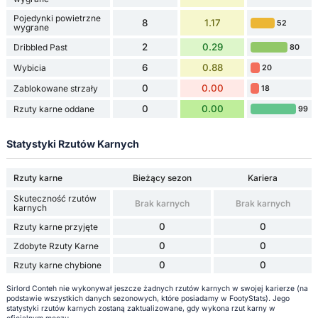
Pojedynki powietrzne
8
1.17
52
wygrane
2
0.29
Dribbled Past
80
6
0.88
Wybicia
20
0
0.00
Zablokowane strzały
18
0
0.00
Rzuty karne oddane
99
Statystyki Rzutów Karnych
Rzuty karne
Bieżący sezon
Kariera
Skuteczność rzutów
Brak karnych
Brak karnych
karnych
0
0
Rzuty karne przyjęte
0
0
Zdobyte Rzuty Karne
0
0
Rzuty karne chybione
Sirlord Conteh nie wykonywał jeszcze żadnych rzutów karnych w swojej karierze (na
podstawie wszystkich danych sezonowych, które posiadamy w FootyStats). Jego
statystyki rzutów karnych zostaną zaktualizowane, gdy wykona rzut karny w