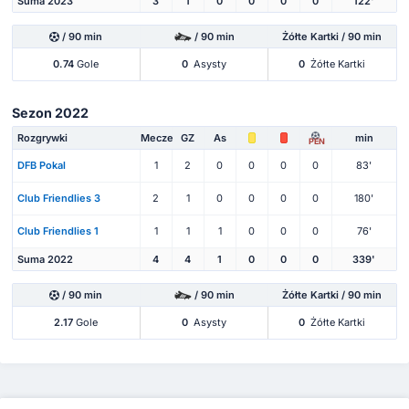
Suma 2023
3
1
0
0
0
0
122'
/ 90 min
/ 90 min
Żółte Kartki / 90 min
0.74
Gole
0
Asysty
0
Żółte Kartki
Sezon 2022
Rozgrywki
Mecze
GZ
As
min
PEN
DFB Pokal
1
2
0
0
0
0
83'
Club Friendlies 3
2
1
0
0
0
0
180'
Club Friendlies 1
1
1
1
0
0
0
76'
Suma 2022
4
4
1
0
0
0
339'
/ 90 min
/ 90 min
Żółte Kartki / 90 min
2.17
Gole
0
Asysty
0
Żółte Kartki