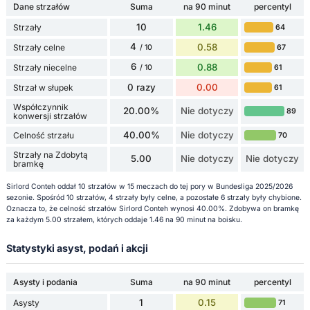
Dane strzałów
Suma
na 90 minut
percentyl
10
1.46
Strzały
64
4
0.58
Strzały celne
67
/ 10
6
0.88
Strzały niecelne
61
/ 10
0 razy
0.00
Strzał w słupek
61
Współczynnik
20.00%
Nie dotyczy
89
konwersji strzałów
40.00%
Nie dotyczy
Celność strzału
70
Strzały na Zdobytą
5.00
Nie dotyczy
Nie dotyczy
bramkę
Sirlord Conteh oddał 10 strzałów w 15 meczach do tej pory w Bundesliga 2025/2026
sezonie. Spośród 10 strzałów, 4 strzały były celne, a pozostałe 6 strzały były chybione.
Oznacza to, że celność strzałów Sirlord Conteh wynosi 40.00%. Zdobywa on bramkę
za każdym 5.00 strzałem, których oddaje 1.46 na 90 minut na boisku.
Statystyki asyst, podań i akcji
Asysty i podania
Suma
na 90 minut
percentyl
1
0.15
Asysty
71