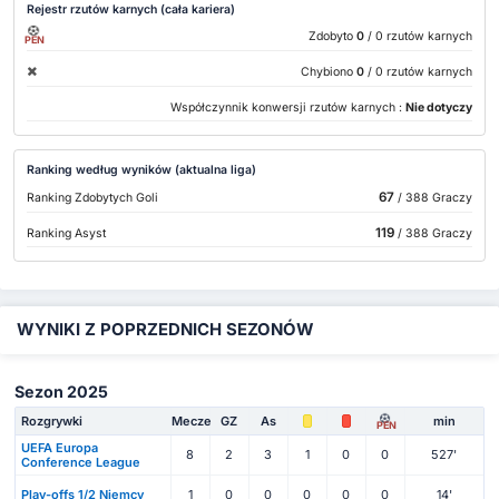
Rejestr rzutów karnych (cała kariera)
Zdobyto
0
/ 0 rzutów karnych
PEN
Chybiono
0
/ 0 rzutów karnych
Współczynnik konwersji rzutów karnych :
Nie dotyczy
Ranking według wyników (aktualna liga)
67
Ranking Zdobytych Goli
/ 388 Graczy
119
Ranking Asyst
/ 388 Graczy
WYNIKI Z POPRZEDNICH SEZONÓW
Sezon 2025
Rozgrywki
Mecze
GZ
As
min
PEN
UEFA Europa
8
2
3
1
0
0
527'
Conference League
Play-offs 1/2 Niemcy
1
0
0
0
0
0
14'