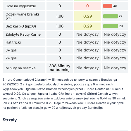
0
0
Gole na wyjeździe
48
Oczekiwane bramki
1.98
0.29
77
(xG)
1.98
0.29
Bez kar xG (npxG)
79
0
Nie dotyczy
Nie dotyczy
Zdobyte Rzuty Karne
0
Nie dotyczy
Nie dotyczy
Hat tricki
0
Nie dotyczy
Nie dotyczy
3+ goli
0
Nie dotyczy
Nie dotyczy
2+ goli
308 Minuty
Nie dotyczy
Nie dotyczy
Minuty na bramkę
na bramkę
Sirlord Conteh zdobył 2 bramki w 15 meczach do tej pory w sezonie Bundesliga
2025/2026. 2 z 2 goli zostało zdobytych u siebie, podczas gdy 0 w meczach
wyjazdowych. Ogólnie liczba bramek strzelonych przez Sirlord Conteh na 90 minut
wynosi 0.29. Co więcej, łączna liczba G/A (gole + asysty) Sirlord Conteh w tym
sezonie to 3. Ich zaangażowanie w zdobywanie bramek jest równe 0.44 na 90 minut.
Ich xG bez kar na 90 minut to 0.29. Daje to zawodnikowi Sirlord Conteh wynik npxG
na poziomie 1.98, co plasuje go w 79 z najlepszych graczy Bundesliga.
Strzały