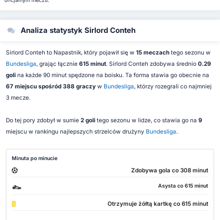
oficjalnym meczu.
Analiza statystyk Sirlord Conteh
Sirlord Conteh to Napastnik, który pojawił się w
15 meczach
tego sezonu w
Bundesliga
, grając łącznie
615 minut
. Sirlord Conteh zdobywa średnio
0.29
goli
na każde 90 minut spędzone na boisku. Ta forma stawia go obecnie na
67 miejscu spośród 388 graczy
w
Bundesliga
, którzy rozegrali co najmniej
3 mecze.
Do tej pory zdobył w sumie
2 goli
tego sezonu w lidze, co stawia go na
9
miejscu w rankingu najlepszych strzelców drużyny
Bundesliga
.
Minuta po minucie
Zdobywa gola co 308 minut
Asysta co 615 minut
Otrzymuje żółtą kartkę co 615 minut