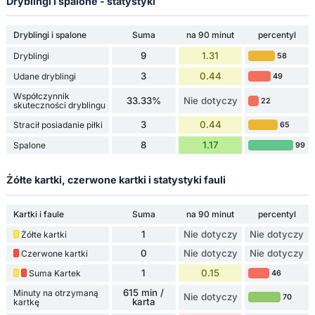
Dryblingi i spalone - statystyki
Dryblingi i spalone
Suma
na 90 minut
percentyl
9
1.31
Dryblingi
58
3
0.44
Udane dryblingi
49
Współczynnik
33.33%
Nie dotyczy
22
skuteczności dryblingu
3
0.44
Stracił posiadanie piłki
65
8
1.17
Spalone
99
Żółte kartki, czerwone kartki i statystyki fauli
Kartki i faule
Suma
na 90 minut
percentyl
1
Nie dotyczy
Nie dotyczy
Żółte kartki
0
Nie dotyczy
Nie dotyczy
Czerwone kartki
1
0.15
Suma Kartek
46
615 min /
Minuty na otrzymaną
Nie dotyczy
70
karta
kartkę