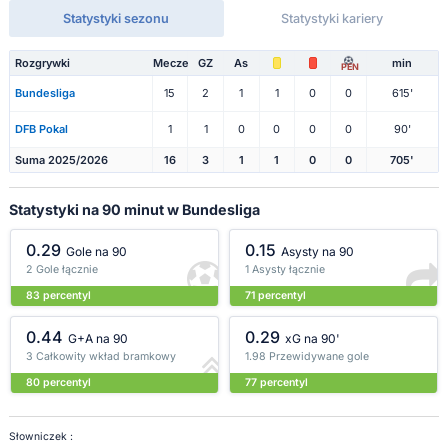
Statystyki sezonu
Statystyki kariery
Rozgrywki
Mecze
GZ
As
min
PEN
Bundesliga
15
2
1
1
0
0
615'
DFB Pokal
1
1
0
0
0
0
90'
Suma 2025/2026
16
3
1
1
0
0
705'
Statystyki na 90 minut w Bundesliga
0.29
0.15
Gole na 90
Asysty na 90
2 Gole łącznie
1 Asysty łącznie
83 percentyl
71 percentyl
0.44
0.29
G+A na 90
xG na 90'
3 Całkowity wkład bramkowy
1.98 Przewidywane gole
80 percentyl
77 percentyl
Słowniczek :