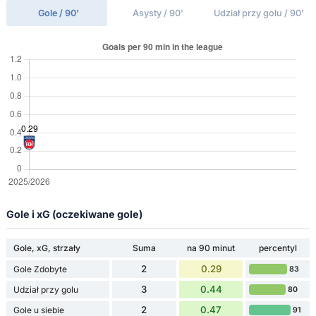
Gole / 90'
Asysty / 90'
Udział przy golu / 90'
Gole i xG (oczekiwane gole)
Gole, xG, strzały
Suma
na 90 minut
percentyl
2
0.29
Gole Zdobyte
83
3
0.44
Udział przy golu
80
2
0.47
Gole u siebie
91