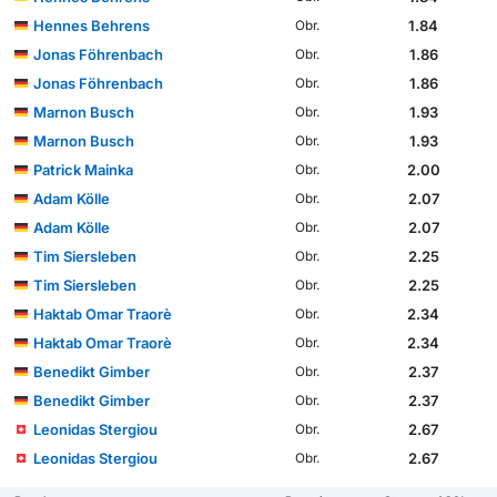
Hennes Behrens
1.84
Obr.
Jonas Föhrenbach
1.86
Obr.
Jonas Föhrenbach
1.86
Obr.
Marnon Busch
1.93
Obr.
Marnon Busch
1.93
Obr.
Patrick Mainka
2.00
Obr.
Adam Kölle
2.07
Obr.
Adam Kölle
2.07
Obr.
Tim Siersleben
2.25
Obr.
Tim Siersleben
2.25
Obr.
Haktab Omar Traorè
2.34
Obr.
Haktab Omar Traorè
2.34
Obr.
Benedikt Gimber
2.37
Obr.
Benedikt Gimber
2.37
Obr.
Leonidas Stergiou
2.67
Obr.
Leonidas Stergiou
2.67
Obr.