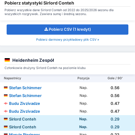
Pobierz statystyki Sirlord Conteh
Pobierz wszystkie dane Sirlord Conteh od 2022 do 2025/2026 sezonu dla
wszystkich rozgrywek. Zawiera sumę i średnią sezonu.
Pobierz CSV (1 kredyt)
Pobierz darmowy przykładowy plik CSV »
Heidenheim Zespół
Członkowie drużyny Sirlord Conteh na poziomie klubu
Napastnicy
Pozycja
Gole / 90'
Stefan Schimmer
0.56
Nap.
Stefan Schimmer
0.56
Nap.
Budu Zivzivadze
0.47
Nap.
Budu Zivzivadze
0.47
Nap.
Sirlord Conteh
0.29
Nap.
Sirlord Conteh
0.29
Nap.
Marvin Pieringer
0.22
Nap.