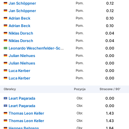
Jan Schöppner
0.12
Pom.
Jan Schöppner
0.12
Pom.
Adrian Beck
0.10
Pom.
Adrian Beck
0.10
Pom.
Niklas Dorsch
0.04
Pom.
Niklas Dorsch
0.04
Pom.
Leonardo Weschenfelder-Scienza
0.00
Pom.
Julian Niehues
0.00
Pom.
Julian Niehues
0.00
Pom.
Luca Kerber
0.00
Pom.
Luca Kerber
0.00
Pom.
Obrońcy
Pozycja
Stracone / 90'
Leart Paqarada
0.00
Obr.
Leart Paqarada
0.00
Obr.
Thomas Leon Keller
1.43
Obr.
Thomas Leon Keller
1.43
Obr.
Hennes Behrens
1.84
Obr.