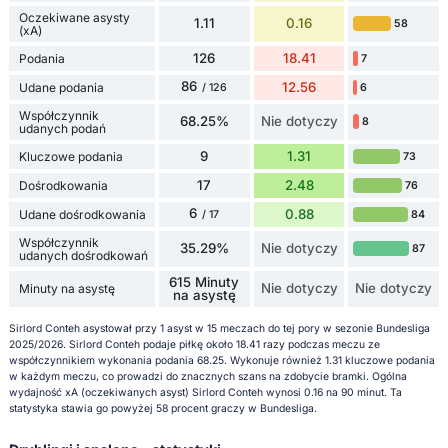
Oczekiwane asysty
1.11
0.16
58
(xA)
126
18.41
Podania
7
86
12.56
Udane podania
6
/ 126
Współczynnik
68.25%
Nie dotyczy
8
udanych podań
9
1.31
Kluczowe podania
73
17
2.48
Dośrodkowania
76
6
0.88
Udane dośrodkowania
84
/ 17
Współczynnik
35.29%
Nie dotyczy
87
udanych dośrodkowań
615 Minuty
Nie dotyczy
Nie dotyczy
Minuty na asystę
na asystę
Sirlord Conteh asystował przy 1 asyst w 15 meczach do tej pory w sezonie Bundesliga
2025/2026. Sirlord Conteh podaje piłkę około 18.41 razy podczas meczu ze
współczynnikiem wykonania podania 68.25. Wykonuje również 1.31 kluczowe podania
w każdym meczu, co prowadzi do znacznych szans na zdobycie bramki. Ogólna
wydajność xA (oczekiwanych asyst) Sirlord Conteh wynosi 0.16 na 90 minut. Ta
statystyka stawia go powyżej 58 procent graczy w Bundesliga.