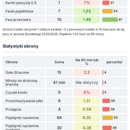
1
7%
Kartki powyżej 0.5
37
7
1.02
Faule popełnione
53
10
1.46
Faul przeciwko
81
Sirlord Conteh otrzymał 1 żółtych kartkek i 0 czerwonych kartek w 15 meczach do tej
pory w sezonie Bundesliga 2025/2026. Popełnia 1.02 fauli na 90 minut.
Statystyki obrony
Na 90 min lub
Obrona
Suma
percentyl
%
15
2.2
Gole Stracone
4
Minuty na straconą
41 min
Nie dotyczy
4
bramkę
0
0%
Czyste konto
5
9
1.31
Przechwytywanie piłki
39
4
0.58
Przejęcia
38
64
9.35
Pojedynki naziemne
55
Pojedynki naziemne
30
4.38
49
wygrane