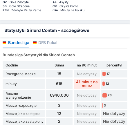
GZ
: Gole Zdobyte
As
: Asysty
SB
: Gole Stracone
CK
: Czyste konto
PEN
: Zdobyte Rzuty Karne
min
: Minuty na boisku
Statystyki Sirlord Conteh - szczegółowe
Bundesliga
DFB Pokal
Bundesliga Statystyki dla Sirlord Conteh
Ogólnie
Suma
na 90 minut
percentyl
15
Rozegrane Mecze
Nie dotyczy
17
41 minut na
615
minuty
12
mecz
Roczne
€940,000
Nie dotyczy
23
wynagrodzenie
3
Mecze rozpoczęte
Nie dotyczy
3
12
Nie dotyczy
Mecze jako zastępca
Nie dotyczy
2
Nie dotyczy
Mecze jako zastąpiony
Nie dotyczy