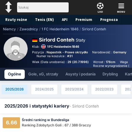
LIGI
MENU
Rzuty rożne
Tenis (EN)
API
Premium
Prognoza
Niemcy
/
Zawodnicy
/
1 FC Heidenheim 1846
/
Sirlord Conteh
Sirlord Conteh
Staty
Klub :
1 FC Heidenheim 1846
Pozycja :
Napastnik - Prawe skrzydło
Narodowość :
Germany
Numer na koszulce :
#31
Wiek (Data urodzenia) :
29 (20.7.1996)
Wzrost :
178cm
Waga :
Roczne wynagrodzenie (Eu
Ogólne
Gole, xG, strzały
Asysty i podania
Drybling
Kart
2025/2026
2024/2025
2023/2024
2022/2023
202
2025/2026 i statystyki kariery
- Sirlord Conteh
Średni ranking w Bundesliga
6.66
Ranking Zdobytych Goli : 67 / 388 Graczy