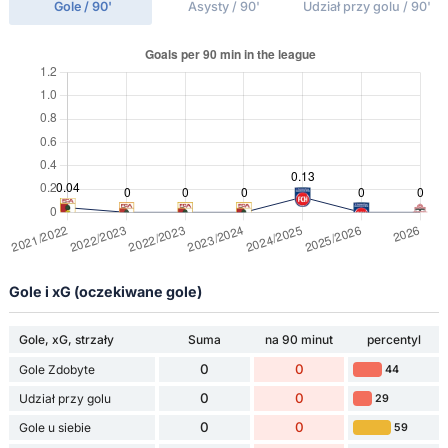
Gole / 90'
Asysty / 90'
Udział przy golu / 90'
Gole i xG (oczekiwane gole)
Gole, xG, strzały
Suma
na 90 minut
percentyl
0
0
Gole Zdobyte
44
0
0
Udział przy golu
29
0
0
Gole u siebie
59