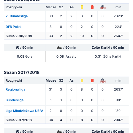
Rozgrywki
Mecze
GZ
As
min
PEN
2. Bundesliga
30
2
2
8
0
0
2323'
DFB Pokal
3
0
0
2
0
0
224'
Suma 2018/2019
33
2
2
10
0
0
2547'
/ 90 min
/ 90 min
Żółte Kartki / 90 min
0.08
Gole
0.08
Asysty
0.31
Żółte Kartki
Sezon 2017/2018
Rozgrywki
Mecze
GZ
As
min
PEN
Regionalliga
31
3
0
8
0
0
2637'
Bundesliga
1
1
0
0
0
0
90'
Liga Młodzieżowa UEFA
2
0
0
0
0
0
180'
Suma 2017/2018
34
4
0
8
0
0
2907'
/ 90 min
/ 90 min
Żółte Kartki / 90 min