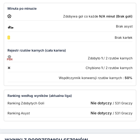
Minuta po minucie
Zdobywa gol co każde
N/A minut (Brak goli)
Brak asyst
Brak kartek
Rejestr rzutów karnych (cała kariera)
Zdobyto
1
/ 2 rzutów karnych
PEN
Chybiono
1
/ 2 rzutów karnych
Współczynnik konwersji rzutów karnych :
50%
Ranking według wyników (aktualna liga)
Nie dotyczy
Ranking Zdobytych Goli
/ 531 Graczy
Nie dotyczy
Ranking Asyst
/ 531 Graczy