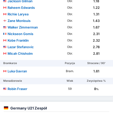
Jackson Gilman
1.18
Obr.
Raheem Edwards
1.22
Obr.
Richie Laryea
1.31
Obr.
Zane Monlouis
1.43
Obr.
Walker Zimmerman
1.67
Obr.
Nickseon Gomis
2.31
Obr.
Kobe Franklin
2.32
Obr.
Lazar Stefanovic
2.78
Obr.
Micah Chisholm
2.81
Obr.
Bramkarze
Pozycja
Stracone / 90'
Luka Gavran
1.61
Bram.
Menadżerowie
Wiek
Zwycięstwa %
Robin Fraser
8
59
%
Germany U21 Zespół