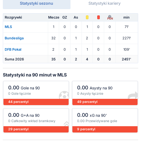
Statystyki sezonu
Statystyki kariery
Rozgrywki
Mecze
GZ
As
min
PEN
MLS
1
0
0
1
0
0
71'
Bundesliga
32
0
1
2
0
0
2271'
DFB Pokal
2
0
1
1
0
0
109'
Suma 2026
35
0
2
4
0
0
2451'
Statystyki na 90 minut w MLS
0.00
0.00
Gole na 90
Asysty na 90
0 Gole łącznie
0 Asysty łącznie
44 percentyl
49 percentyl
0.00
0.00
G+A na 90
xG na 90'
0 Całkowity wkład bramkowy
0.00 Przewidywane gole
29 percentyl
9 percentyl