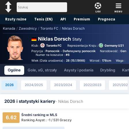
LIGI
MENU
Rzuty rożne
Tenis (EN)
API
Premium
Prognoza
Kanada
/
Zawodnicy
/
Toronto FC
/
Niklas Dorsch
Niklas Dorsch
Staty
Klub :
Toronto FC
Reprezentacja Kraju :
Germany U21
Pozycja :
Pomocnik - Defensywny pomocnik
Narodowość :
Germ
Numer na koszulce :
#6
Wiek (Data urodzenia) :
28 (15.1.1998)
Wzrost :
178cm
Waga :
7
Ogólne
Gole, xG, strzały
Asysty i podania
Drybling
Kart
2026
2024/2025
2023/2024
2022/2023
2021/202
2026 i statystyki kariery
- Niklas Dorsch
Średni ranking w MLS
6.62
Ranking Asyst : -1 / 531 Graczy