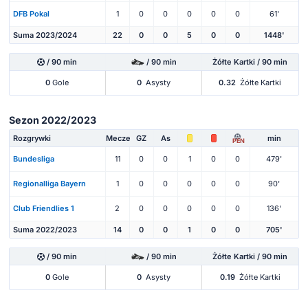
DFB Pokal
1
0
0
0
0
0
61'
Suma 2023/2024
22
0
0
5
0
0
1448'
/ 90 min
/ 90 min
Żółte Kartki / 90 min
0
Gole
0
Asysty
0.32
Żółte Kartki
Sezon 2022/2023
Rozgrywki
Mecze
GZ
As
min
PEN
Bundesliga
11
0
0
1
0
0
479'
Regionalliga Bayern
1
0
0
0
0
0
90'
Club Friendlies 1
2
0
0
0
0
0
136'
Suma 2022/2023
14
0
0
1
0
0
705'
/ 90 min
/ 90 min
Żółte Kartki / 90 min
0
Gole
0
Asysty
0.19
Żółte Kartki