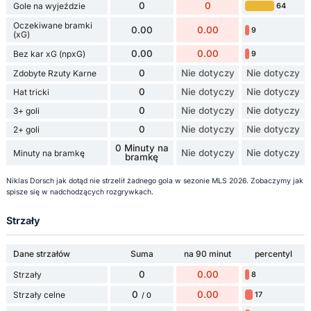
0
0
Gole na wyjeździe
64
Oczekiwane bramki
0.00
0.00
9
(xG)
0.00
0.00
Bez kar xG (npxG)
9
0
Nie dotyczy
Nie dotyczy
Zdobyte Rzuty Karne
0
Nie dotyczy
Nie dotyczy
Hat tricki
0
Nie dotyczy
Nie dotyczy
3+ goli
0
Nie dotyczy
Nie dotyczy
2+ goli
0 Minuty na
Nie dotyczy
Nie dotyczy
Minuty na bramkę
bramkę
Niklas Dorsch jak dotąd nie strzelił żadnego gola w sezonie MLS 2026. Zobaczymy jak
spisze się w nadchodzących rozgrywkach.
Strzały
Dane strzałów
Suma
na 90 minut
percentyl
0
0.00
Strzały
8
0
0.00
Strzały celne
17
/ 0