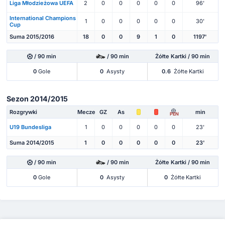
Liga Młodzieżowa UEFA
2
0
0
0
0
0
96'
International Champions
1
0
0
0
0
0
30'
Cup
Suma 2015/2016
18
0
0
9
1
0
1197'
/ 90 min
/ 90 min
Żółte Kartki / 90 min
0
Gole
0
Asysty
0.6
Żółte Kartki
Sezon 2014/2015
Rozgrywki
Mecze
GZ
As
min
PEN
U19 Bundesliga
1
0
0
0
0
0
23'
Suma 2014/2015
1
0
0
0
0
0
23'
/ 90 min
/ 90 min
Żółte Kartki / 90 min
0
Gole
0
Asysty
0
Żółte Kartki