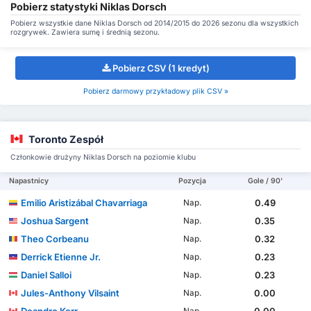
Pobierz statystyki Niklas Dorsch
Pobierz wszystkie dane Niklas Dorsch od 2014/2015 do 2026 sezonu dla wszystkich
rozgrywek. Zawiera sumę i średnią sezonu.
Pobierz CSV (1 kredyt)
Pobierz darmowy przykładowy plik CSV »
Toronto Zespół
Członkowie drużyny Niklas Dorsch na poziomie klubu
Napastnicy
Pozycja
Gole / 90'
Emilio Aristizábal Chavarriaga
0.49
Nap.
Joshua Sargent
0.35
Nap.
Theo Corbeanu
0.32
Nap.
Derrick Etienne Jr.
0.23
Nap.
Daniel Salloi
0.23
Nap.
Jules-Anthony Vilsaint
0.00
Nap.
Deandre Kerr
0.00
Nap.