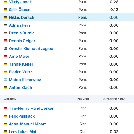
Vitaly Janelt
0.28
Pom.
Salih Özcan
0.12
Pom.
Niklas Dorsch
0.00
Pom.
Adrian Fein
0.00
Pom.
Dzenis Burnic
0.00
Pom.
Dennis Geiger
0.00
Pom.
Orestis Kiomourtzoglou
0.00
Pom.
Arne Maier
0.00
Pom.
Yannik Keitel
0.00
Pom.
Florian Wirtz
0.00
Pom.
Mateo Klimowicz
0.00
Pom.
Anton Stach
0.00
Pom.
Obrońcy
Pozycja
Stracone / 90'
Tim-Henry Handwerker
0.00
Obr.
Felix Passlack
0.00
Obr.
Jean-Manuel Mbom
0.00
Obr.
Lars Lukas Mai
0.33
Obr.