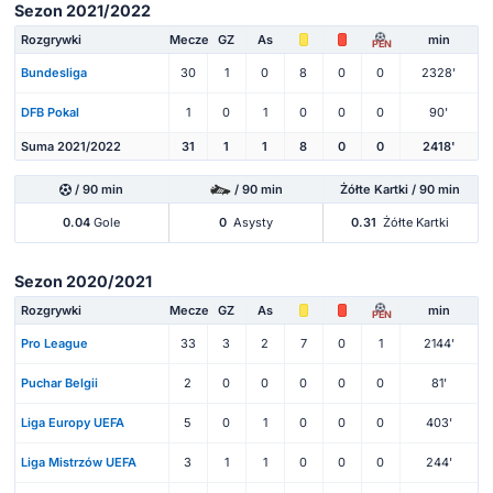
Sezon 2021/2022
Rozgrywki
Mecze
GZ
As
min
PEN
Bundesliga
30
1
0
8
0
0
2328'
DFB Pokal
1
0
1
0
0
0
90'
Suma 2021/2022
31
1
1
8
0
0
2418'
/ 90 min
/ 90 min
Żółte Kartki / 90 min
0.04
Gole
0
Asysty
0.31
Żółte Kartki
Sezon 2020/2021
Rozgrywki
Mecze
GZ
As
min
PEN
Pro League
33
3
2
7
0
1
2144'
Puchar Belgii
2
0
0
0
0
0
81'
Liga Europy UEFA
5
0
1
0
0
0
403'
Liga Mistrzów UEFA
3
1
1
0
0
0
244'