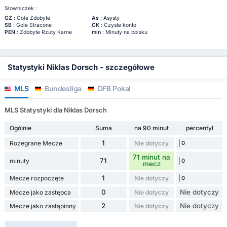
Słowniczek :
GZ
: Gole Zdobyte
As
: Asysty
SB
: Gole Stracone
CK
: Czyste konto
PEN
: Zdobyte Rzuty Karne
min
: Minuty na boisku
Statystyki Niklas Dorsch - szczegółowe
MLS
Bundesliga
DFB Pokal
MLS Statystyki dla Niklas Dorsch
Ogólnie
Suma
na 90 minut
percentyl
1
Rozegrane Mecze
Nie dotyczy
0
71 minut na
71
minuty
0
mecz
1
Mecze rozpoczęte
Nie dotyczy
0
0
Nie dotyczy
Mecze jako zastępca
Nie dotyczy
2
Nie dotyczy
Mecze jako zastąpiony
Nie dotyczy