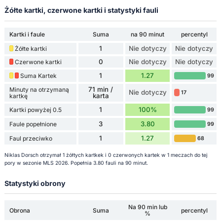
Żółte kartki, czerwone kartki i statystyki fauli
Kartki i faule
Suma
na 90 minut
percentyl
1
Nie dotyczy
Nie dotyczy
Żółte kartki
0
Nie dotyczy
Nie dotyczy
Czerwone kartki
1
1.27
Suma Kartek
99
71 min /
Minuty na otrzymaną
Nie dotyczy
17
karta
kartkę
1
100%
Kartki powyżej 0.5
99
3
3.80
Faule popełnione
99
1
1.27
Faul przeciwko
68
Niklas Dorsch otrzymał 1 żółtych kartkek i 0 czerwonych kartek w 1 meczach do tej
pory w sezonie MLS 2026. Popełnia 3.80 fauli na 90 minut.
Statystyki obrony
Na 90 min lub
Obrona
Suma
percentyl
%