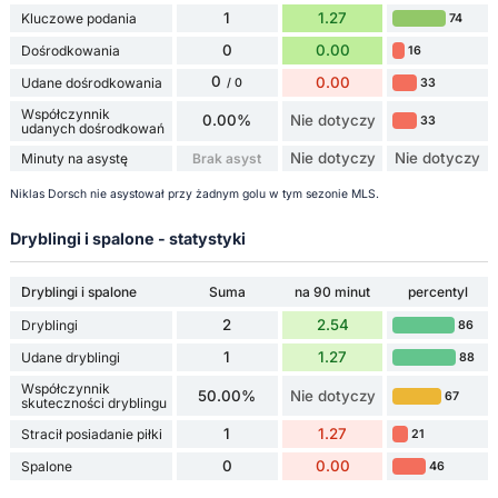
1
1.27
Kluczowe podania
74
0
0.00
Dośrodkowania
16
0
0.00
Udane dośrodkowania
33
/ 0
Współczynnik
0.00%
Nie dotyczy
33
udanych dośrodkowań
Nie dotyczy
Nie dotyczy
Minuty na asystę
Brak asyst
Niklas Dorsch nie asystował przy żadnym golu w tym sezonie MLS.
Dryblingi i spalone - statystyki
Dryblingi i spalone
Suma
na 90 minut
percentyl
2
2.54
Dryblingi
86
1
1.27
Udane dryblingi
88
Współczynnik
50.00%
Nie dotyczy
67
skuteczności dryblingu
1
1.27
Stracił posiadanie piłki
21
0
0.00
Spalone
46