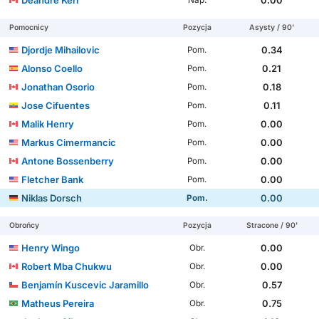
Pomocnicy
Pozycja
Asysty / 90'
Djordje Mihailovic
0.34
Pom.
Alonso Coello
0.21
Pom.
Jonathan Osorio
0.18
Pom.
Jose Cifuentes
0.11
Pom.
Malik Henry
0.00
Pom.
Markus Cimermancic
0.00
Pom.
Antone Bossenberry
0.00
Pom.
Fletcher Bank
0.00
Pom.
Niklas Dorsch
0.00
Pom.
Obrońcy
Pozycja
Stracone / 90'
Henry Wingo
0.00
Obr.
Robert Mba Chukwu
0.00
Obr.
Benjamín Kuscevic Jaramillo
0.57
Obr.
Matheus Pereira
0.75
Obr.