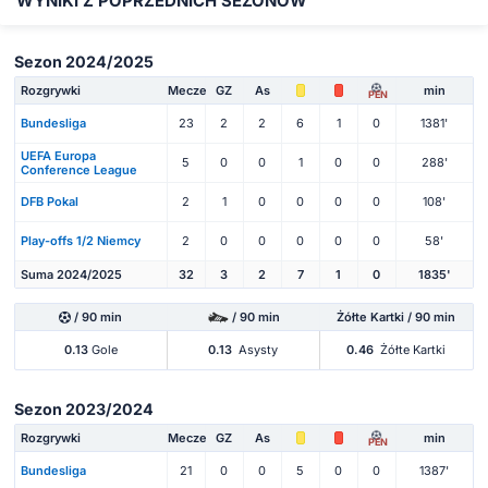
WYNIKI Z POPRZEDNICH SEZONÓW
Sezon 2024/2025
Rozgrywki
Mecze
GZ
As
min
PEN
Bundesliga
23
2
2
6
1
0
1381'
UEFA Europa
5
0
0
1
0
0
288'
Conference League
DFB Pokal
2
1
0
0
0
0
108'
Play-offs 1/2 Niemcy
2
0
0
0
0
0
58'
Suma 2024/2025
32
3
2
7
1
0
1835'
/ 90 min
/ 90 min
Żółte Kartki / 90 min
0.13
Gole
0.13
Asysty
0.46
Żółte Kartki
Sezon 2023/2024
Rozgrywki
Mecze
GZ
As
min
PEN
Bundesliga
21
0
0
5
0
0
1387'