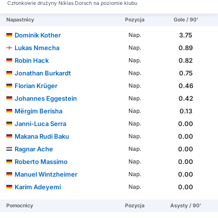
Członkowie drużyny Niklas Dorsch na poziomie klubu
Napastnicy
Pozycja
Gole / 90'
Dominik Kother
3.75
Nap.
Lukas Nmecha
0.89
Nap.
Robin Hack
0.82
Nap.
Jonathan Burkardt
0.75
Nap.
Florian Krüger
0.46
Nap.
Johannes Eggestein
0.42
Nap.
Mërgim Berisha
0.13
Nap.
Janni-Luca Serra
0.00
Nap.
Makana Rudi Baku
0.00
Nap.
Ragnar Ache
0.00
Nap.
Roberto Massimo
0.00
Nap.
Manuel Wintzheimer
0.00
Nap.
Karim Adeyemi
0.00
Nap.
Pomocnicy
Pozycja
Asysty / 90'