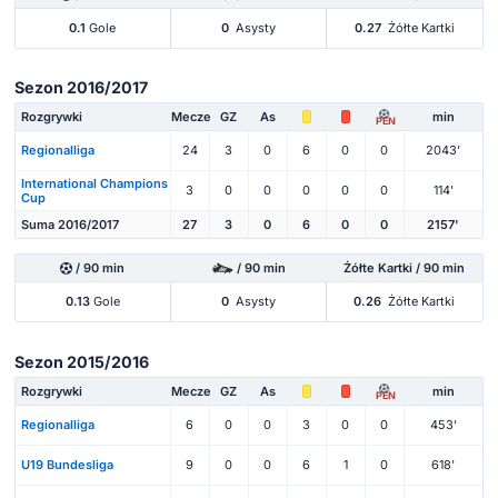
0.1
Gole
0
Asysty
0.27
Żółte Kartki
Sezon 2016/2017
Rozgrywki
Mecze
GZ
As
min
PEN
Regionalliga
24
3
0
6
0
0
2043'
International Champions
3
0
0
0
0
0
114'
Cup
Suma 2016/2017
27
3
0
6
0
0
2157'
/ 90 min
/ 90 min
Żółte Kartki / 90 min
0.13
Gole
0
Asysty
0.26
Żółte Kartki
Sezon 2015/2016
Rozgrywki
Mecze
GZ
As
min
PEN
Regionalliga
6
0
0
3
0
0
453'
U19 Bundesliga
9
0
0
6
1
0
618'