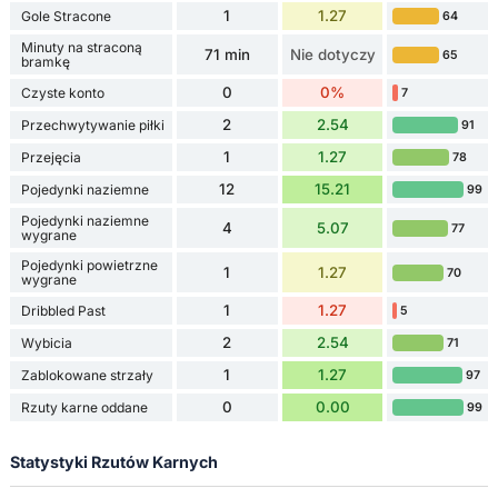
1
1.27
Gole Stracone
64
Minuty na straconą
71 min
Nie dotyczy
65
bramkę
0
0%
Czyste konto
7
2
2.54
Przechwytywanie piłki
91
1
1.27
Przejęcia
78
12
15.21
Pojedynki naziemne
99
Pojedynki naziemne
4
5.07
77
wygrane
Pojedynki powietrzne
1
1.27
70
wygrane
1
1.27
Dribbled Past
5
2
2.54
Wybicia
71
1
1.27
Zablokowane strzały
97
0
0.00
Rzuty karne oddane
99
Statystyki Rzutów Karnych