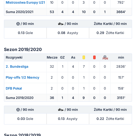
Mistrzostwa Europy U21
10
0
0
3
0
0
792'
Suma 2020/2021
53
4
4
10
0
1
3664'
/ 90 min
/ 90 min
Żółte Kartki / 90 min
0.13
Gole
0.08
Asysty
0.29
Żółte Kartki
Sezon 2019/2020
Rozgrywki
Mecze
GZ
As
min
PEN
2. Bundesliga
32
1
4
7
0
0
2836'
Play-offs 1/2 Niemcy
2
0
0
1
0
0
157'
DFB Pokal
2
0
0
1
0
0
158'
Suma 2019/2020
36
1
4
9
0
0
3151'
/ 90 min
/ 90 min
Żółte Kartki / 90 min
0.03
Gole
0.13
Asysty
0.22
Żółte Kartki
Sezon 2018/2019