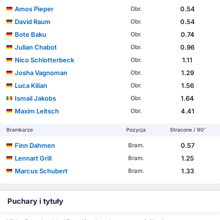
Amos Pieper
0.54
Obr.
David Raum
0.54
Obr.
Bote Baku
0.74
Obr.
Julian Chabot
0.96
Obr.
Nico Schlotterbeck
1.11
Obr.
Josha Vagnoman
1.29
Obr.
Luca Kilian
1.56
Obr.
Ismail Jakobs
1.64
Obr.
Maxim Leitsch
4.41
Obr.
Bramkarze
Pozycja
Stracone / 90'
Finn Dahmen
0.57
Bram.
Lennart Grill
1.25
Bram.
Marcus Schubert
1.33
Bram.
Puchary i tytuły