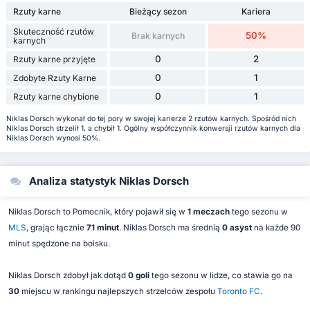
Rzuty karne
Bieżący sezon
Kariera
Skuteczność rzutów
50%
Brak karnych
karnych
0
2
Rzuty karne przyjęte
0
1
Zdobyte Rzuty Karne
0
1
Rzuty karne chybione
Niklas Dorsch wykonał do tej pory w swojej karierze 2 rzutów karnych. Spośród nich
Niklas Dorsch strzelił 1, a chybił 1. Ogólny współczynnik konwersji rzutów karnych dla
Niklas Dorsch wynosi 50%.
Analiza statystyk Niklas Dorsch
Niklas Dorsch to Pomocnik, który pojawił się w
1 meczach
tego sezonu w
MLS
, grając łącznie
71 minut
. Niklas Dorsch ma średnią
0 asyst
na każde 90
minut spędzone na boisku.
Niklas Dorsch zdobył jak dotąd
0 goli
tego sezonu w lidze, co stawia go na
30
miejscu w rankingu najlepszych strzelców zespołu
Toronto FC
.