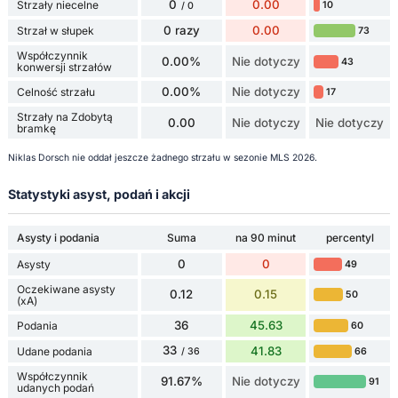
0
0.00
Strzały niecelne
10
/ 0
0 razy
0.00
Strzał w słupek
73
Współczynnik
0.00%
Nie dotyczy
43
konwersji strzałów
0.00%
Nie dotyczy
Celność strzału
17
Strzały na Zdobytą
0.00
Nie dotyczy
Nie dotyczy
bramkę
Niklas Dorsch nie oddał jeszcze żadnego strzału w sezonie MLS 2026.
Statystyki asyst, podań i akcji
Asysty i podania
Suma
na 90 minut
percentyl
0
0
Asysty
49
Oczekiwane asysty
0.12
0.15
50
(xA)
36
45.63
Podania
60
33
41.83
Udane podania
66
/ 36
Współczynnik
91.67%
Nie dotyczy
91
udanych podań