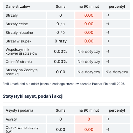
Dane strzałów
Suma
na 90 minut
percentyl
0
0.00
Strzały
-1
0
0.00
Strzały celne
-1
/ 0
0
0.00
Strzały niecelne
-1
/ 0
0 razy
0.00
Strzał w słupek
-1
Współczynnik
0.00%
Nie dotyczy
-1
konwersji strzałów
0.00%
Nie dotyczy
Celność strzału
-1
Strzały na Zdobytą
0.00
Nie dotyczy
Nie dotyczy
bramkę
Emil Leveälahti nie oddał jeszcze żadnego strzału w sezonie Puchar Finlandii 2026.
Statystyki asyst, podań i akcji
Asysty i podania
Suma
na 90 minut
percentyl
0
0
Asysty
-1
Oczekiwane asysty
0.00
0.00
-1
(xA)