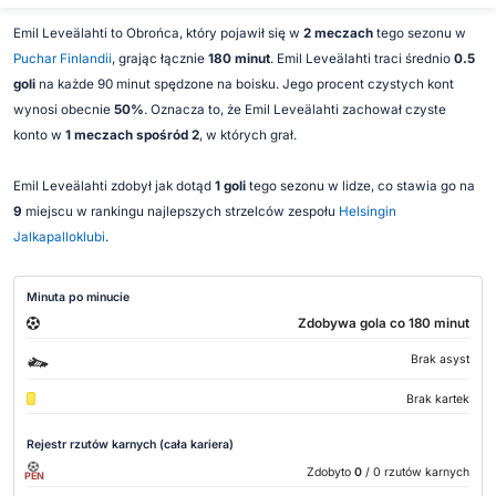
Emil Leveälahti to Obrońca, który pojawił się w
2 meczach
tego sezonu w
Puchar Finlandii
, grając łącznie
180 minut
. Emil Leveälahti traci średnio
0.5
goli
na każde 90 minut spędzone na boisku. Jego procent czystych kont
wynosi obecnie
50%
. Oznacza to, że Emil Leveälahti zachował czyste
konto w
1 meczach spośród 2
, w których grał.
Emil Leveälahti zdobył jak dotąd
1 goli
tego sezonu w lidze, co stawia go na
9
miejscu w rankingu najlepszych strzelców zespołu
Helsingin
Jalkapalloklubi
.
Minuta po minucie
Zdobywa gola co 180 minut
Brak asyst
Brak kartek
Rejestr rzutów karnych (cała kariera)
Zdobyto
0
/ 0 rzutów karnych
PEN