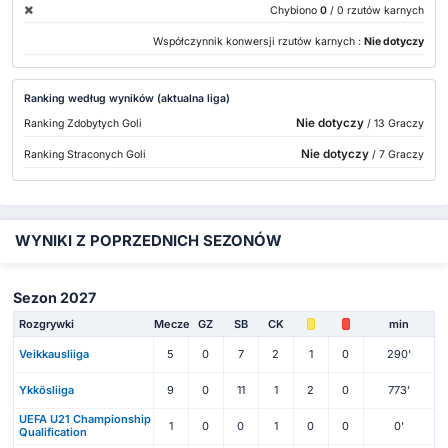
Chybiono
0
/ 0 rzutów karnych
Współczynnik konwersji rzutów karnych :
Nie dotyczy
Ranking według wyników (aktualna liga)
Nie dotyczy
Ranking Zdobytych Goli
/ 13 Graczy
Nie dotyczy
Ranking Straconych Goli
/ 7 Graczy
WYNIKI Z POPRZEDNICH SEZONÓW
Sezon 2027
Rozgrywki
Mecze
GZ
SB
CK
min
Veikkausliiga
5
0
7
2
1
0
290'
Ykkösliiga
9
0
11
1
2
0
773'
UEFA U21 Championship
1
0
0
1
0
0
0'
Qualification