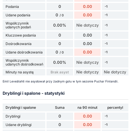
0
0.00
Podania
-1
0
0.00
Udane podania
-1
/ 0
Współczynnik
0.00%
Nie dotyczy
-1
udanych podań
0
0.00
Kluczowe podania
-1
0
0.00
Dośrodkowania
-1
0
0.00
Udane dośrodkowania
-1
/ 0
Współczynnik
0.00%
Nie dotyczy
-1
udanych dośrodkowań
Nie dotyczy
Nie dotyczy
Minuty na asystę
Brak asyst
Emil Leveälahti nie asystował przy żadnym golu w tym sezonie Puchar Finlandii.
Dryblingi i spalone - statystyki
Dryblingi i spalone
Suma
na 90 minut
percentyl
0
0.00
Dryblingi
-1
0
0.00
Udane dryblingi
-1