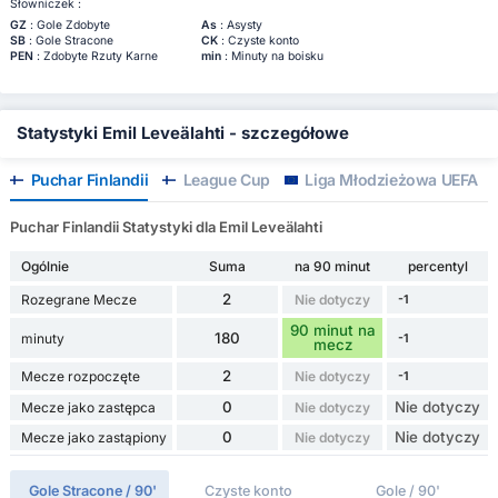
Słowniczek :
GZ
: Gole Zdobyte
As
: Asysty
SB
: Gole Stracone
CK
: Czyste konto
PEN
: Zdobyte Rzuty Karne
min
: Minuty na boisku
Statystyki Emil Leveälahti - szczegółowe
Puchar Finlandii
League Cup
Liga Młodzieżowa UEFA
Puchar Finlandii Statystyki dla Emil Leveälahti
Ogólnie
Suma
na 90 minut
percentyl
2
Rozegrane Mecze
Nie dotyczy
-1
90 minut na
180
minuty
-1
mecz
2
Mecze rozpoczęte
Nie dotyczy
-1
0
Nie dotyczy
Mecze jako zastępca
Nie dotyczy
0
Nie dotyczy
Mecze jako zastąpiony
Nie dotyczy
Gole Stracone / 90'
Czyste konto
Gole / 90'