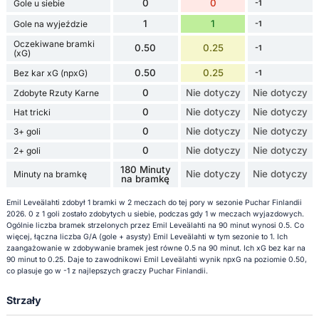
0
0
Gole u siebie
-1
1
1
Gole na wyjeździe
-1
Oczekiwane bramki
0.50
0.25
-1
(xG)
0.50
0.25
Bez kar xG (npxG)
-1
0
Nie dotyczy
Nie dotyczy
Zdobyte Rzuty Karne
0
Nie dotyczy
Nie dotyczy
Hat tricki
0
Nie dotyczy
Nie dotyczy
3+ goli
0
Nie dotyczy
Nie dotyczy
2+ goli
180 Minuty
Nie dotyczy
Nie dotyczy
Minuty na bramkę
na bramkę
Emil Leveälahti zdobył 1 bramki w 2 meczach do tej pory w sezonie Puchar Finlandii
2026. 0 z 1 goli zostało zdobytych u siebie, podczas gdy 1 w meczach wyjazdowych.
Ogólnie liczba bramek strzelonych przez Emil Leveälahti na 90 minut wynosi 0.5. Co
więcej, łączna liczba G/A (gole + asysty) Emil Leveälahti w tym sezonie to 1. Ich
zaangażowanie w zdobywanie bramek jest równe 0.5 na 90 minut. Ich xG bez kar na
90 minut to 0.25. Daje to zawodnikowi Emil Leveälahti wynik npxG na poziomie 0.50,
co plasuje go w -1 z najlepszych graczy Puchar Finlandii.
Strzały