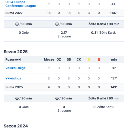
UEFA Europa
1
0
0
1
0
0
44'
Conference League
Suma 2027
16
0
18
5
3
0
1107'
/ 90 min
/ 90 min
Żółte Kartki / 90 min
0
Gole
2.17
0.31
Żółte Kartki
Stracone
Sezon 2025
Rozgrywki
Mecze
GZ
SB
CK
min
Veikkausliiga
1
0
0
0
0
0
16'
Ykkösliiga
3
0
3
0
0
0
127'
Suma 2025
4
0
3
0
0
0
143'
/ 90 min
/ 90 min
Żółte Kartki / 90 min
0
Gole
0
0
Żółte Kartki
Stracone
Sezon 2024