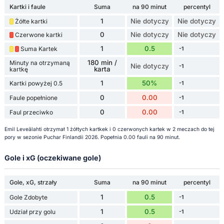
Kartki i faule
Suma
na 90 minut
percentyl
1
Nie dotyczy
Nie dotyczy
Żółte kartki
0
Nie dotyczy
Nie dotyczy
Czerwone kartki
1
0.5
Suma Kartek
-1
180 min /
Minuty na otrzymaną
Nie dotyczy
-1
karta
kartkę
1
50%
Kartki powyżej 0.5
-1
0
0.00
Faule popełnione
-1
0
0.00
Faul przeciwko
-1
Emil Leveälahti otrzymał 1 żółtych kartkek i 0 czerwonych kartek w 2 meczach do tej
pory w sezonie Puchar Finlandii 2026. Popełnia 0.00 fauli na 90 minut.
Gole i xG (oczekiwane gole)
Gole, xG, strzały
Suma
na 90 minut
percentyl
1
0.5
Gole Zdobyte
-1
1
0.5
Udział przy golu
-1