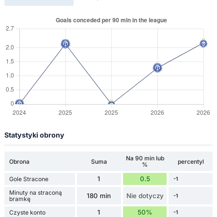
Statystyki obrony
Na 90 min lub
Obrona
Suma
percentyl
%
1
0.5
Gole Stracone
-1
Minuty na straconą
180 min
Nie dotyczy
-1
bramkę
1
50%
Czyste konto
-1