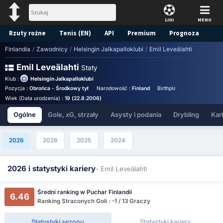
LIGI
MENU
Rzuty rożne
Tenis (EN)
API
Premium
Prognoza
Finlandia
/
Zawodnicy
/
Helsingin Jalkapalloklubi
/
Emil Leveälahti
Emil Leveälahti
Staty
Klub :
Helsingin Jalkapalloklubi
Pozycja :
Obrońca - Środkowy tył
Narodowość :
Finland
Birthplace :
Finland - Finl
Wiek (Data urodzenia) :
19 (22.8.2006)
Ogólne
Gole, xG, strzały
Asysty i podania
Drybling
Kart
2026
2026
2025
2024
2026 i statystyki kariery
- Emil Leveälahti
Średni ranking w Puchar Finlandii
6.46
Ranking Straconych Goli : -1 / 13 Graczy
Statystyki sezonu
Statystyki kariery