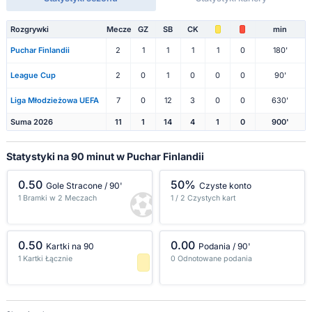
Rozgrywki
Mecze
GZ
SB
CK
min
Puchar Finlandii
2
1
1
1
1
0
180'
League Cup
2
0
1
0
0
0
90'
Liga Młodzieżowa UEFA
7
0
12
3
0
0
630'
Suma 2026
11
1
14
4
1
0
900'
Statystyki na 90 minut w Puchar Finlandii
0.50
50%
Gole Stracone / 90'
Czyste konto
1 Bramki w 2 Meczach
1 / 2 Czystych kart
-1 percentyl
-1 percentyl
0.50
0.00
Kartki na 90
Podania / 90'
1 Kartki Łącznie
0 Odnotowane podania
-1 percentyl
-1 percentyl