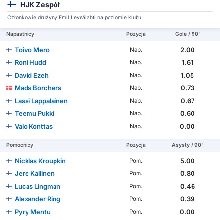
HJK Zespół
Członkowie drużyny Emil Leveälahti na poziomie klubu
Napastnicy
Pozycja
Gole / 90'
Toivo Mero
2.00
Nap.
Roni Hudd
1.61
Nap.
David Ezeh
1.05
Nap.
Mads Borchers
0.73
Nap.
Lassi Lappalainen
0.67
Nap.
Teemu Pukki
0.60
Nap.
Valo Konttas
0.00
Nap.
Pomocnicy
Pozycja
Asysty / 90'
Nicklas Kroupkin
5.00
Pom.
Jere Kallinen
0.80
Pom.
Lucas Lingman
0.46
Pom.
Alexander Ring
0.39
Pom.
Pyry Mentu
0.00
Pom.