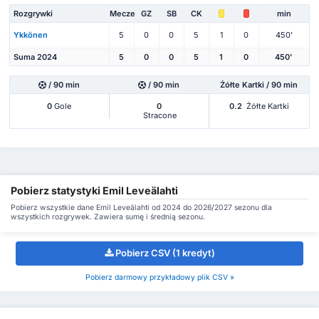
Rozgrywki
Mecze
GZ
SB
CK
min
Ykkönen
5
0
0
5
1
0
450'
Suma 2024
5
0
0
5
1
0
450'
/ 90 min
/ 90 min
Żółte Kartki / 90 min
0
Gole
0
0.2
Żółte Kartki
Stracone
Pobierz statystyki Emil Leveälahti
Pobierz wszystkie dane Emil Leveälahti od 2024 do 2026/2027 sezonu dla
wszystkich rozgrywek. Zawiera sumę i średnią sezonu.
Pobierz CSV (1 kredyt)
Pobierz darmowy przykładowy plik CSV »