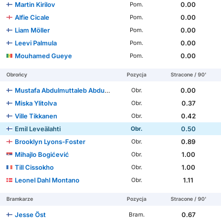
Martin Kirilov
0.00
Pom.
Alfie Cicale
0.00
Pom.
Liam Möller
0.00
Pom.
Leevi Palmula
0.00
Pom.
Mouhamed Gueye
0.00
Pom.
Obrońcy
Pozycja
Stracone / 90'
Mustafa Abdulmuttaleb Abdulrasoul
0.00
Obr.
Miska Ylitolva
0.37
Obr.
Ville Tikkanen
0.42
Obr.
Emil Leveälahti
0.50
Obr.
Brooklyn Lyons-Foster
0.89
Obr.
Mihajlo Bogićević
1.00
Obr.
Till Cissokho
1.00
Obr.
Leonel Dahl Montano
1.11
Obr.
Bramkarze
Pozycja
Stracone / 90'
Jesse Öst
0.67
Bram.