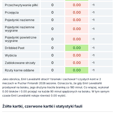
0
0.00
Przechwytywanie piłki
-1
0
0.00
Przejęcia
-1
0
0.00
Pojedynki naziemne
-1
Pojedynki naziemne
0
0.00
-1
wygrane
Pojedynki powietrzne
0
0.00
-1
wygrane
0
0.00
Dribbled Past
-1
0
0.00
Wybicia
-1
0
0.00
Zablokowane strzały
-1
0
0.00
Rzuty karne oddane
-1
Jako obrońca, Emil Leveälahti stracił 1 bramek i zachował 1 czystych kont w 2
meczach w Puchar Finlandii 2026 sezonie. Oznacza to, że gdy Emil Leveälahti
przebywał na boisku, jego drużyna traciła bramkę co 180 minut. Co więcej, wykonał
0.00 bloków i 0.00 przejęć na każde 90 minut spędzonych na boisku. W tym samym
czasie Emil Leveälahti notuje również 0.00 wybić.
Żółte kartki, czerwone kartki i statystyki fauli