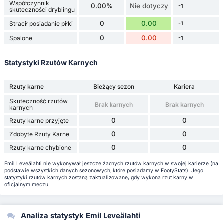
Współczynnik
0.00%
Nie dotyczy
-1
skuteczności dryblingu
0
0.00
Stracił posiadanie piłki
-1
0
0.00
Spalone
-1
Statystyki Rzutów Karnych
Rzuty karne
Bieżący sezon
Kariera
Skuteczność rzutów
Brak karnych
Brak karnych
karnych
0
0
Rzuty karne przyjęte
0
0
Zdobyte Rzuty Karne
0
0
Rzuty karne chybione
Emil Leveälahti nie wykonywał jeszcze żadnych rzutów karnych w swojej karierze (na
podstawie wszystkich danych sezonowych, które posiadamy w FootyStats). Jego
statystyki rzutów karnych zostaną zaktualizowane, gdy wykona rzut karny w
oficjalnym meczu.
Analiza statystyk Emil Leveälahti