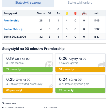
Statystyki sezonu
Statystyki kariery
Rozgrywki
Mecze
GZ
As
min
PEN
Premiership
28
3
1
4
0
0
1449'
Puchar Szkocji
4
0
0
0
0
0
138'
Suma 2025/2026
32
3
1
4
0
0
1587'
Statystyki na 90 minut w Premiership
0.19
0.06
Gole na 90
Asysty na 90
3 Gole łącznie
1 Asysty łącznie
77 percentyl
54 percentyl
0.25
0.24
G+A na 90
xG na 90'
4 Całkowity wkład bramkowy
3.75 Przewidywane gole
66 percentyl
75 percentyl
Słowniczek :
GZ
: Gole Zdobyte
As
: Asysty