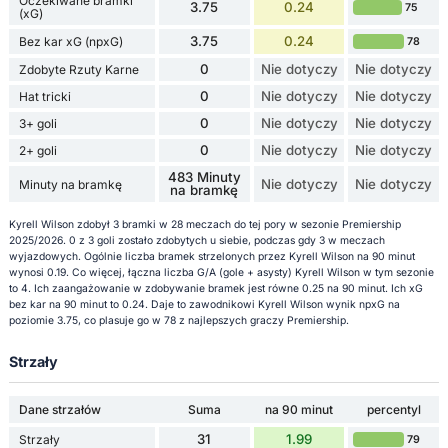
Oczekiwane bramki
3.75
0.24
75
(xG)
3.75
0.24
Bez kar xG (npxG)
78
0
Nie dotyczy
Nie dotyczy
Zdobyte Rzuty Karne
0
Nie dotyczy
Nie dotyczy
Hat tricki
0
Nie dotyczy
Nie dotyczy
3+ goli
0
Nie dotyczy
Nie dotyczy
2+ goli
483 Minuty
Nie dotyczy
Nie dotyczy
Minuty na bramkę
na bramkę
Kyrell Wilson zdobył 3 bramki w 28 meczach do tej pory w sezonie Premiership
2025/2026. 0 z 3 goli zostało zdobytych u siebie, podczas gdy 3 w meczach
wyjazdowych. Ogólnie liczba bramek strzelonych przez Kyrell Wilson na 90 minut
wynosi 0.19. Co więcej, łączna liczba G/A (gole + asysty) Kyrell Wilson w tym sezonie
to 4. Ich zaangażowanie w zdobywanie bramek jest równe 0.25 na 90 minut. Ich xG
bez kar na 90 minut to 0.24. Daje to zawodnikowi Kyrell Wilson wynik npxG na
poziomie 3.75, co plasuje go w 78 z najlepszych graczy Premiership.
Strzały
Dane strzałów
Suma
na 90 minut
percentyl
31
1.99
Strzały
79