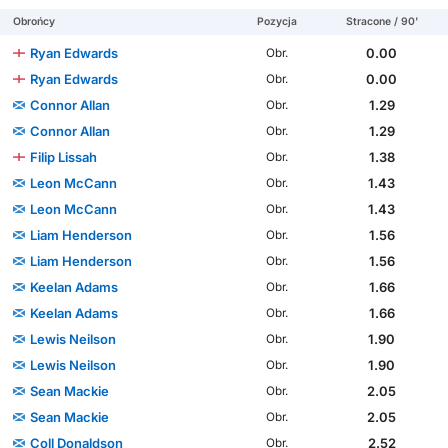
Obrońcy
Pozycja
Stracone / 90'
Ryan Edwards
0.00
Obr.
Ryan Edwards
0.00
Obr.
Connor Allan
1.29
Obr.
Connor Allan
1.29
Obr.
Filip Lissah
1.38
Obr.
Leon McCann
1.43
Obr.
Leon McCann
1.43
Obr.
Liam Henderson
1.56
Obr.
Liam Henderson
1.56
Obr.
Keelan Adams
1.66
Obr.
Keelan Adams
1.66
Obr.
Lewis Neilson
1.90
Obr.
Lewis Neilson
1.90
Obr.
Sean Mackie
2.05
Obr.
Sean Mackie
2.05
Obr.
Coll Donaldson
2.52
Obr.