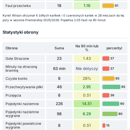
18
1.16
Faul przeciwko
61
Kyrell Wilson otrzymał 4 żółtych kartkek i 0 czerwonych kartek w 28 meczach do tej
pory w sezonie Premiership 2025/2026. Popełnia 2.05 fauli na 90 minut.
Statystyki obrony
Na 90 min lub
Obrona
Suma
percentyl
%
23
1.43
Gole Stracone
37
Minuty na straconą
63 min
Nie dotyczy
37
bramkę
8
28%
Czyste konto
65
46
2.95
Przechwytywanie piłki
95
8
0.51
Przejęcia
36
226
14.51
Pojedynki naziemne
90
Pojedynki naziemne
98
6.29
80
wygrane
Pojedynki powietrzne
8
0.51
15
wygrane