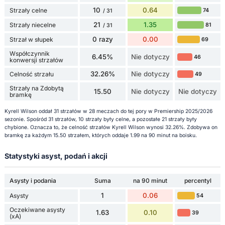
10
0.64
Strzały celne
74
/ 31
21
1.35
Strzały niecelne
81
/ 31
0 razy
0.00
Strzał w słupek
69
Współczynnik
6.45%
Nie dotyczy
46
konwersji strzałów
32.26%
Nie dotyczy
Celność strzału
49
Strzały na Zdobytą
15.50
Nie dotyczy
Nie dotyczy
bramkę
Kyrell Wilson oddał 31 strzałów w 28 meczach do tej pory w Premiership 2025/2026
sezonie. Spośród 31 strzałów, 10 strzały były celne, a pozostałe 21 strzały były
chybione. Oznacza to, że celność strzałów Kyrell Wilson wynosi 32.26%. Zdobywa on
bramkę za każdym 15.50 strzałem, których oddaje 1.99 na 90 minut na boisku.
Statystyki asyst, podań i akcji
Asysty i podania
Suma
na 90 minut
percentyl
1
0.06
Asysty
54
Oczekiwane asysty
1.63
0.10
39
(xA)