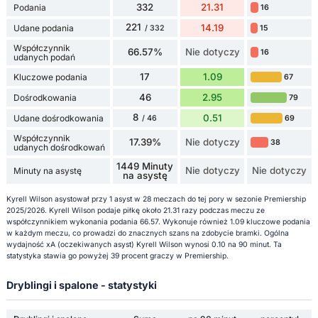
332
21.31
Podania
16
221
14.19
Udane podania
15
/ 332
Współczynnik
66.57%
Nie dotyczy
16
udanych podań
17
1.09
Kluczowe podania
67
46
2.95
Dośrodkowania
79
8
0.51
Udane dośrodkowania
69
/ 46
Współczynnik
17.39%
Nie dotyczy
38
udanych dośrodkowań
1449 Minuty
Nie dotyczy
Nie dotyczy
Minuty na asystę
na asystę
Kyrell Wilson asystował przy 1 asyst w 28 meczach do tej pory w sezonie Premiership
2025/2026. Kyrell Wilson podaje piłkę około 21.31 razy podczas meczu ze
współczynnikiem wykonania podania 66.57. Wykonuje również 1.09 kluczowe podania
w każdym meczu, co prowadzi do znacznych szans na zdobycie bramki. Ogólna
wydajność xA (oczekiwanych asyst) Kyrell Wilson wynosi 0.10 na 90 minut. Ta
statystyka stawia go powyżej 39 procent graczy w Premiership.
Dryblingi i spalone - statystyki