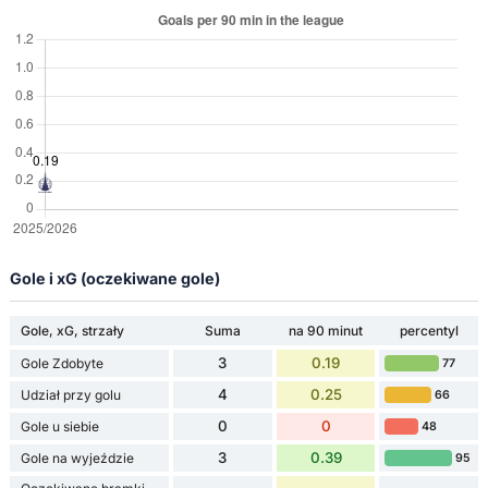
Gole i xG (oczekiwane gole)
Gole, xG, strzały
Suma
na 90 minut
percentyl
3
0.19
Gole Zdobyte
77
4
0.25
Udział przy golu
66
0
0
Gole u siebie
48
3
0.39
Gole na wyjeździe
95