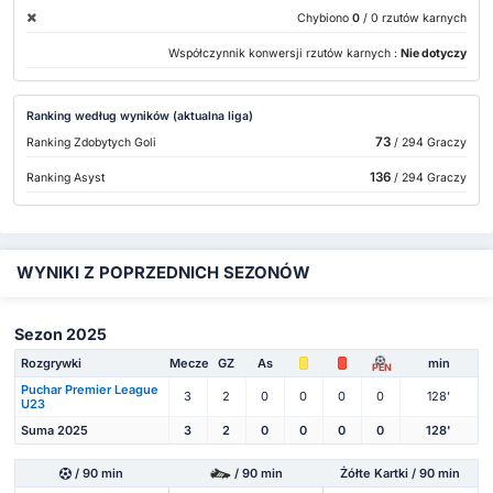
Chybiono
0
/ 0 rzutów karnych
Współczynnik konwersji rzutów karnych :
Nie dotyczy
Ranking według wyników (aktualna liga)
73
Ranking Zdobytych Goli
/ 294 Graczy
136
Ranking Asyst
/ 294 Graczy
WYNIKI Z POPRZEDNICH SEZONÓW
Sezon 2025
Rozgrywki
Mecze
GZ
As
min
PEN
Puchar Premier League
3
2
0
0
0
0
128'
U23
Suma 2025
3
2
0
0
0
0
128'
/ 90 min
/ 90 min
Żółte Kartki / 90 min