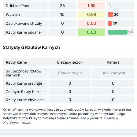
25
1.60
Dribbled Past
1
15
0.96
Wybicia
26
0
0.00
Zablokowane strzały
20
0
0.00
Rzuty karne oddane
99
Statystyki Rzutów Karnych
Rzuty karne
Bieżący sezon
Kariera
Skuteczność rzutów
Brak karnych
Brak karnych
karnych
0
0
Rzuty karne przyjęte
0
0
Zdobyte Rzuty Karne
0
0
Rzuty karne chybione
Kyrell Wilson nie wykonywał jeszcze żadnych rzutów karnych w swojej karierze (na
podstawie wszystkich danych sezonowych, które posiadamy w FootyStats). Jego
statystyki rzutów karnych zostaną zaktualizowane, gdy wykona rzut karny w
oficjalnym meczu.