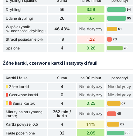
Dryblingi i spalone
Suma
na 90 minut
percentyl
56
3.59
Dryblingi
94
26
1.67
Udane dryblingi
95
Współczynnik
46.43%
Nie dotyczy
51
skuteczności dryblingu
19
1.22
Stracił posiadanie piłki
23
4
0.26
Spalone
78
Żółte kartki, czerwone kartki i statystyki fauli
Kartki i faule
Suma
na 90 minut
percentyl
4
Nie dotyczy
Nie dotyczy
Żółte kartki
0
Nie dotyczy
Nie dotyczy
Czerwone kartki
4
0.25
Suma Kartek
67
362 min /
Minuty na otrzymaną
Nie dotyczy
45
karta
kartkę
4
14%
Kartki powyżej 0.5
62
32
2.05
Faule popełnione
88