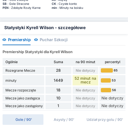
SB
: Gole Stracone
CK
: Czyste konto
PEN
: Zdobyte Rzuty Karne
min
: Minuty na boisku
Statystyki Kyrell Wilson - szczegółowe
Premiership
Puchar Szkocji
Premiership Statystyki dla Kyrell Wilson
Ogólnie
Suma
na 90 minut
percentyl
28
Rozegrane Mecze
Nie dotyczy
65
52 minut na
1449
minuty
53
mecz
18
Mecze rozpoczęte
Nie dotyczy
56
10
Nie dotyczy
Mecze jako zastępca
Nie dotyczy
1
Nie dotyczy
Mecze jako zastąpiony
Nie dotyczy
Gole / 90'
Asysty / 90'
Udział przy golu / 90'