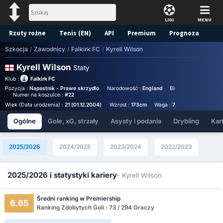
LIGI
MENU
Rzuty rożne
Tenis (EN)
API
Premium
Prognoza
Szkocja
/
Zawodnicy
/
Falkirk FC
/
Kyrell Wilson
Kyrell Wilson
Staty
Klub :
Falkirk FC
Pozycja :
Napastnik - Prawe skrzydło
Narodowość :
England
Birthplace :
England 
Numer na koszulce :
#22
Wiek (Data urodzenia) :
21 (01.12.2004)
Wzrost :
173cm
Waga :
70kg
Ogólne
Gole, xG, strzały
Asysty i podania
Drybling
Kart
2025/2026
2024/2025
2023/2024
2022/2023
2025/2026 i statystyki kariery
- Kyrell Wilson
Średni ranking w Premiership
6.65
Ranking Zdobytych Goli : 73 / 294 Graczy