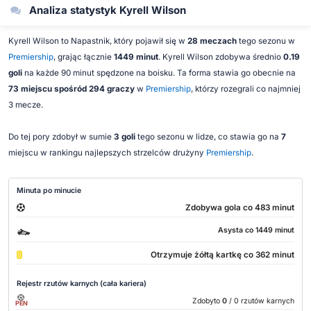
Analiza statystyk Kyrell Wilson
Kyrell Wilson to Napastnik, który pojawił się w
28 meczach
tego sezonu w
Premiership
, grając łącznie
1449 minut
. Kyrell Wilson zdobywa średnio
0.19
goli
na każde 90 minut spędzone na boisku. Ta forma stawia go obecnie na
73 miejscu spośród 294 graczy
w
Premiership
, którzy rozegrali co najmniej
3 mecze.
Do tej pory zdobył w sumie
3 goli
tego sezonu w lidze, co stawia go na
7
miejscu w rankingu najlepszych strzelców drużyny
Premiership
.
Minuta po minucie
Zdobywa gola co 483 minut
Asysta co 1449 minut
Otrzymuje żółtą kartkę co 362 minut
Rejestr rzutów karnych (cała kariera)
Zdobyto
0
/ 0 rzutów karnych
PEN