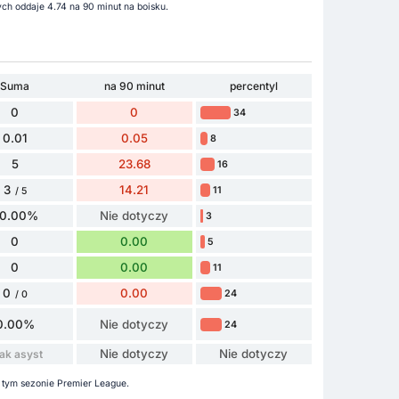
h oddaje 4.74 na 90 minut na boisku.
Suma
na 90 minut
percentyl
0
0
34
0.01
0.05
8
5
23.68
16
3
14.21
11
/ 5
0.00%
Nie dotyczy
3
0
0.00
5
0
0.00
11
0
0.00
24
/ 0
0.00%
Nie dotyczy
24
Nie dotyczy
Nie dotyczy
ak asyst
 tym sezonie Premier League.