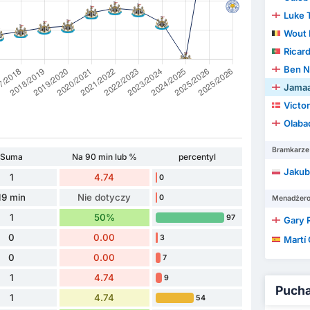
Luke
Wout 
Ricard
Ben N
Jamaa
Victor
Olaba
Bramkarze
Suma
Na 90 min lub %
percentyl
Jakub
1
4.74
0
19 min
Nie dotyczy
0
Menadżer
1
50%
97
Gary 
0
0.00
3
Martí C
0
0.00
7
1
4.74
9
Puchar
1
4.74
54