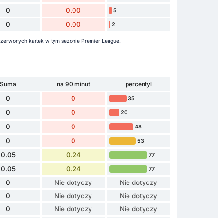
0
0.00
5
0
0.00
2
 czerwonych kartek w tym sezonie Premier League.
Suma
na 90 minut
percentyl
0
0
35
0
0
20
0
0
48
0
0
53
0.05
0.24
77
0.05
0.24
77
0
Nie dotyczy
Nie dotyczy
0
Nie dotyczy
Nie dotyczy
0
Nie dotyczy
Nie dotyczy