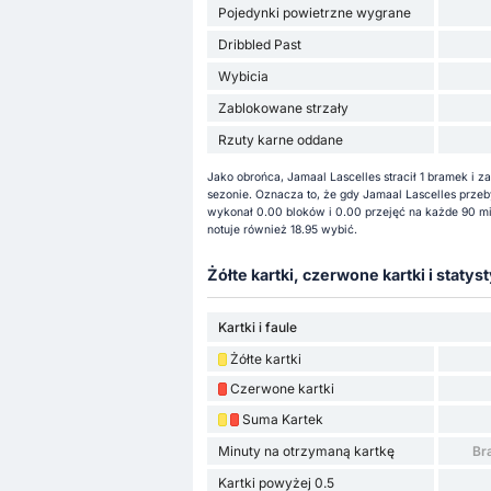
Pojedynki powietrzne wygrane
Dribbled Past
Wybicia
Zablokowane strzały
Rzuty karne oddane
Jako obrońca, Jamaal Lascelles stracił 1 bramek i
sezonie. Oznacza to, że gdy Jamaal Lascelles przeby
wykonał 0.00 bloków i 0.00 przejęć na każde 90 m
notuje również 18.95 wybić.
Żółte kartki, czerwone kartki i statyst
Kartki i faule
Żółte kartki
Czerwone kartki
Suma Kartek
Minuty na otrzymaną kartkę
Br
Kartki powyżej 0.5