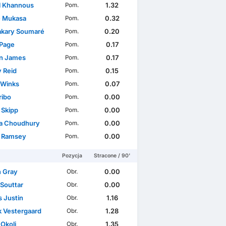
El Khannous
1.32
Pom.
e Mukasa
0.32
Pom.
kary Soumaré
0.20
Pom.
 Page
0.17
Pom.
n James
0.17
Pom.
 Reid
0.15
Pom.
 Winks
0.07
Pom.
ribo
0.00
Pom.
 Skipp
0.00
Pom.
a Choudhury
0.00
Pom.
 Ramsey
0.00
Pom.
Pozycja
Stracone / 90'
 Gray
0.00
Obr.
 Souttar
0.00
Obr.
 Justin
1.16
Obr.
k Vestergaard
1.28
Obr.
 Okoli
1.35
Obr.