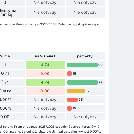
0
Nie dotyczy
Nie dotyczy
inuty na
Nie dotyczy
Nie dotyczy
bramkę
la w sezonie Premier League 2025/2026. Zobaczymy jak spisze się w
Suma
na 90 minut
percentyl
1
4.74
99
0
0.00
15
/ 1
1
4.74
99
/ 1
0 razy
0.00
57
0.00%
Nie dotyczy
35
0.00%
Nie dotyczy
15
0.00
Nie dotyczy
Nie dotyczy
ej pory w Premier League 2025/2026 sezonie. Spośród 1 strzałów, 0
ione. Oznacza to, że celność strzałów Jamaal Lascelles wynosi 0.00%.