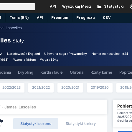
API
Wyszukaj Mecz
Statystyki
S
Tenis (EN)
API
Premium
Prognoza
CSV
al Lascelles
lles
Staty
ył
Narodowość :
England
Używana noga :
Prawonożny
Numer na koszulce :
#24
1.1993)
Wzrost :
188cm
Waga :
89kg
odania
Drybling
Kartki i faule
Obrona
Rzuty karne
Poprze
2022/2023
2021/2022
2020/2021
2019/2020
2018/2
Pobierz
y
- Jamaal Lascelles
Pobierz w
2025/2026
średnią s
ip
Statystyki sezonu
Statystyki kariery
53