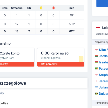
Gole
Stracone
CK
min
0
1
1
0
0
19'
0
12
1
0
0
593'
Lei
0
13
2
0
0
612'
Członkowi
Napastnic
onship
Silko A
0.00
Czyste konto
Kartki na 90
Jorda
zystych kart
0 Kartki Łącznie
Issaha
rcentyl
11th percentyl
Patso
Steph
Jere
- szczegółowe
Juliá
hip
Dujua
celles
Pomocnicy