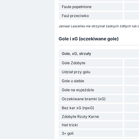
Faule popełnione
Faul przeciwko
Jamaal Lascelles nie otrzymał żadnych żółtych lub
Gole i xG (oczekiwane gole)
Gole, xG, strzały
Gole Zdobyte
Udział przy golu
Gole u siebie
Gole na wyjeździe
Oczekiwane bramki (xG)
Bez kar xG (npxG)
Zdobyte Rzuty Karne
Hat tricki
3+ goli