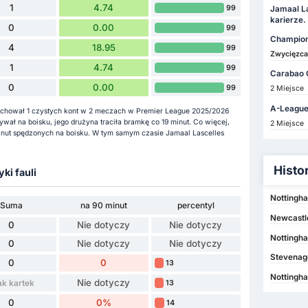
1
4.74
99
Jamaal La
karierze.
0
0.00
99
Champion
4
18.95
99
Zwycięzca
1
4.74
99
Carabao 
0
0.00
99
2 Miejsce
A-League
 zachował 1 czystych kont w 2 meczach w Premier League 2025/2026
wał na boisku, jego drużyna traciła bramkę co 19 minut. Co więcej,
2 Miejsce
inut spędzonych na boisku. W tym samym czasie Jamaal Lascelles
Histo
yki fauli
Nottingha
Suma
na 90 minut
percentyl
Newcastle
0
Nie dotyczy
Nie dotyczy
Nottingha
0
Nie dotyczy
Nie dotyczy
Stevenag
0
0
13
Nottingh
Nie dotyczy
ak kartek
13
0
0%
14