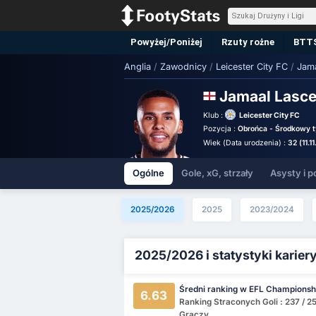
Powyżej/Poniżej
Rzuty rożne
BTT
Anglia
/
Zawodnicy
/
Leicester City FC
/
Jama
Jamaal Lasce
Klub :
Leicester City FC
Pozycja :
Obrońca - Środkowy t
Wiek (Data urodzenia) :
32 (11.1
Ogólne
Gole, xG, strzały
Asysty i p
2025/2026
2025
2023/2024
2025/2026 i statystyki karier
Średni ranking w EFL Championsh
6.63
Ranking Straconych Goli : 237 / 2
Graczy