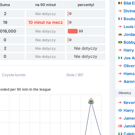
Bilal 
Suma
na 90 minut
percentyl
Divin
2
Nie dotyczy
0
Bouba
19
10 minut na mecz
0
Louis
,016,000
Nie dotyczy
33
Jorda
0
Nie dotyczy
0
Bobby
2
Nie dotyczy
Nie dotyczy
Harry
0
Nie dotyczy
Nie dotyczy
Joe A
Oliver
Hamz
Czyste konto
Gole / 90'
Aaron
Obrońcy
Kevon
Harry
James
Janni
Caleb