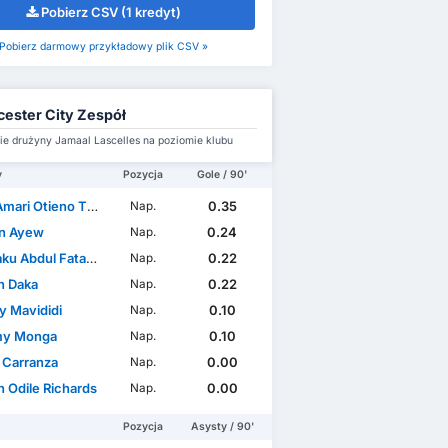
Pobierz CSV (1 kredyt)
Pobierz darmowy przykładowy plik CSV »
cester City Zespół
e drużyny Jamaal Lascelles na poziomie klubu
y
Pozycja
Gole / 90'
mari Otieno Thomas
0.35
Nap.
n Ayew
0.24
Nap.
ku Abdul Fatawu
0.22
Nap.
n Daka
0.22
Nap.
y Mavididi
0.10
Nap.
my Monga
0.10
Nap.
n Carranza
0.00
Nap.
n Odile Richards
0.00
Nap.
Pozycja
Asysty / 90'