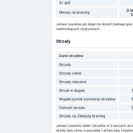
2+ goli
0 M
Minuty na bramkę
Jamaal Lascelles jak dotąd nie strzelił żadnego go
nadchodzących rozgrywkach.
Strzały
Dane strzałów
Strzały
Strzały celne
Strzały niecelne
Strzał w słupek
Współczynnik konwersji strzałów
Celność strzału
Strzały na Zdobytą bramkę
Jamaal Lascelles oddał 1 strzałów w 2 meczach do t
strzały były celne, a pozostałe 1 strzały były chyb