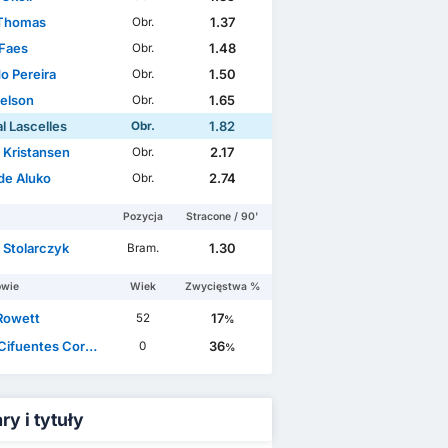
 Thomas
1.37
Obr.
Faes
1.48
Obr.
o Pereira
1.50
Obr.
elson
1.65
Obr.
l Lascelles
1.82
Obr.
 Kristansen
2.17
Obr.
de Aluko
2.74
Obr.
Pozycja
Stracone / 90'
 Stolarczyk
1.30
Bram.
owie
Wiek
Zwycięstwa %
Rowett
17
52
%
ifuentes Corvillo
36
0
%
y i tytuły