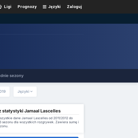
Ligi
Prognozy
Języki
Zaloguj
dnie sezony
019
Języki
 statystyki Jamaal Lascelles
szystkie dane Jamaal Lascelles od 2011/2012 do
 sezonu dla wszystkich rozgrywek. Zawiera sumę i
ezonu.