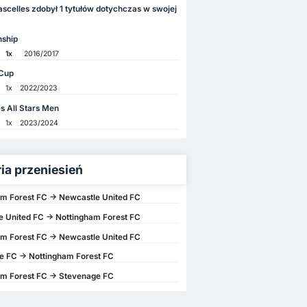
scelles zdobył 1 tytułów dotychczas w swojej
ship
1x
2016/2017
Cup
1x
2022/2023
s All Stars Men
1x
2023/2024
ria przeniesień
m Forest FC -> Newcastle United FC
 United FC -> Nottingham Forest FC
m Forest FC -> Newcastle United FC
e FC -> Nottingham Forest FC
am Forest FC -> Stevenage FC