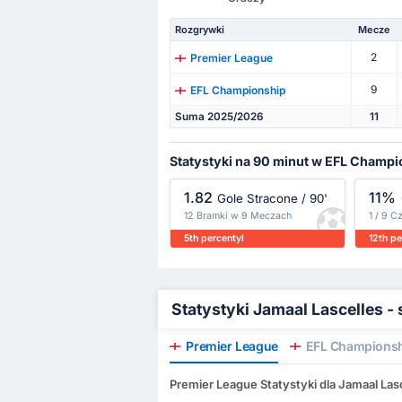
Rozgrywki
Mecze
2
Premier League
9
EFL Championship
Suma 2025/2026
11
Statystyki na 90 minut w EFL Champi
1.82
11%
Gole Stracone / 90'
12 Bramki w 9 Meczach
1 / 9 C
5th percentyl
12th pe
Statystyki Jamaal Lascelles 
Premier League
EFL Champions
Premier League Statystyki dla Jamaal Las