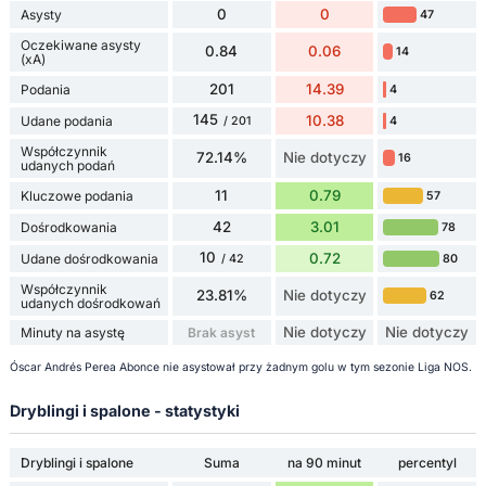
0
0
Asysty
47
Oczekiwane asysty
0.84
0.06
14
(xA)
201
14.39
Podania
4
145
10.38
Udane podania
4
/ 201
Współczynnik
72.14%
Nie dotyczy
16
udanych podań
11
0.79
Kluczowe podania
57
42
3.01
Dośrodkowania
78
10
0.72
Udane dośrodkowania
80
/ 42
Współczynnik
23.81%
Nie dotyczy
62
udanych dośrodkowań
Nie dotyczy
Nie dotyczy
Minuty na asystę
Brak asyst
Óscar Andrés Perea Abonce nie asystował przy żadnym golu w tym sezonie Liga NOS.
Dryblingi i spalone - statystyki
Dryblingi i spalone
Suma
na 90 minut
percentyl