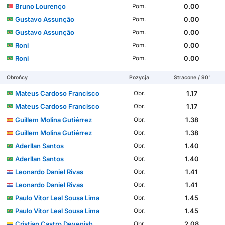
Bruno Lourenço
0.00
Pom.
Gustavo Assunção
0.00
Pom.
Gustavo Assunção
0.00
Pom.
Roni
0.00
Pom.
Roni
0.00
Pom.
Obrońcy
Pozycja
Stracone / 90'
Mateus Cardoso Francisco
1.17
Obr.
Mateus Cardoso Francisco
1.17
Obr.
Guillem Molina Gutiérrez
1.38
Obr.
Guillem Molina Gutiérrez
1.38
Obr.
Aderllan Santos
1.40
Obr.
Aderllan Santos
1.40
Obr.
Leonardo Daniel Rivas
1.41
Obr.
Leonardo Daniel Rivas
1.41
Obr.
Paulo Vitor Leal Sousa Lima
1.45
Obr.
Paulo Vitor Leal Sousa Lima
1.45
Obr.
Cristian Castro Devenish
2.08
Obr.