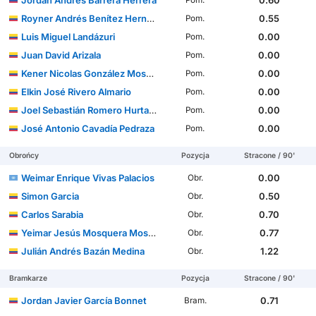
Jordán Andrés Barrera Herrera
0.60
Pom.
Royner Andrés Benítez Hernández
0.55
Pom.
Luis Miguel Landázuri
0.00
Pom.
Juan David Arizala
0.00
Pom.
Kener Nicolas González Mosquera
0.00
Pom.
Elkin José Rivero Almario
0.00
Pom.
Joel Sebastián Romero Hurtado
0.00
Pom.
José Antonio Cavadía Pedraza
0.00
Pom.
Obrońcy
Pozycja
Stracone / 90'
Weimar Enrique Vivas Palacios
0.00
Obr.
Simon Garcia
0.50
Obr.
Carlos Sarabia
0.70
Obr.
Yeimar Jesús Mosquera Mosquera
0.77
Obr.
Julián Andrés Bazán Medina
1.22
Obr.
Bramkarze
Pozycja
Stracone / 90'
Jordan Javier García Bonnet
0.71
Bram.