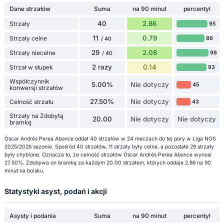
Dane strzałów
Suma
na 90 minut
percentyl
40
2.86
Strzały
95
11
0.79
Strzały celne
86
/ 40
29
2.08
Strzały niecelne
98
/ 40
2 razy
0.14
Strzał w słupek
93
Współczynnik
5.00%
Nie dotyczy
45
konwersji strzałów
27.50%
Nie dotyczy
Celność strzału
43
Strzały na Zdobytą
20.00
Nie dotyczy
Nie dotyczy
bramkę
Óscar Andrés Perea Abonce oddał 40 strzałów w 24 meczach do tej pory w Liga NOS
2025/2026 sezonie. Spośród 40 strzałów, 11 strzały były celne, a pozostałe 29 strzały
były chybione. Oznacza to, że celność strzałów Óscar Andrés Perea Abonce wynosi
27.50%. Zdobywa on bramkę za każdym 20.00 strzałem, których oddaje 2.86 na 90
minut na boisku.
Statystyki asyst, podań i akcji
Asysty i podania
Suma
na 90 minut
percentyl