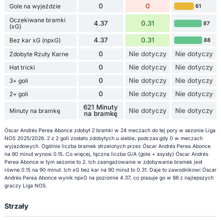
0
0
Gole na wyjeździe
61
Oczekiwane bramki
4.37
0.31
87
(xG)
4.37
0.31
Bez kar xG (npxG)
88
0
Nie dotyczy
Nie dotyczy
Zdobyte Rzuty Karne
0
Nie dotyczy
Nie dotyczy
Hat tricki
0
Nie dotyczy
Nie dotyczy
3+ goli
0
Nie dotyczy
Nie dotyczy
2+ goli
621 Minuty
Nie dotyczy
Nie dotyczy
Minuty na bramkę
na bramkę
Óscar Andrés Perea Abonce zdobył 2 bramki w 24 meczach do tej pory w sezonie Liga
NOS 2025/2026. 2 z 2 goli zostało zdobytych u siebie, podczas gdy 0 w meczach
wyjazdowych. Ogólnie liczba bramek strzelonych przez Óscar Andrés Perea Abonce
na 90 minut wynosi 0.15. Co więcej, łączna liczba G/A (gole + asysty) Óscar Andrés
Perea Abonce w tym sezonie to 2. Ich zaangażowanie w zdobywanie bramek jest
równe 0.15 na 90 minut. Ich xG bez kar na 90 minut to 0.31. Daje to zawodnikowi Óscar
Andrés Perea Abonce wynik npxG na poziomie 4.37, co plasuje go w 88 z najlepszych
graczy Liga NOS.
Strzały