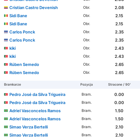
Cristian Castro Devenish
2.08
Obr.
Sidi Bane
2.15
Obr.
Sidi Bane
2.15
Obr.
Carlos Ponck
2.35
Obr.
Carlos Ponck
2.35
Obr.
kiki
2.43
Obr.
kiki
2.43
Obr.
Rúben Semedo
2.65
Obr.
Rúben Semedo
2.65
Obr.
Bramkarze
Pozycja
Stracone / 90'
Pedro José da Silva Trigueira
0.00
Bram.
Pedro José da Silva Trigueira
0.00
Bram.
Adriel Vasconcelos Ramos
1.50
Bram.
Adriel Vasconcelos Ramos
1.50
Bram.
Simao Verza Bertelli
2.10
Bram.
Simao Verza Bertelli
2.10
Bram.