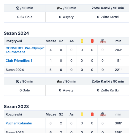
/ 90 min
/ 90 min
Żółte Kartki / 90 min
0.67
Gole
0
Asysty
0
Żółte Kartki
Sezon 2024
Rozgrywki
Mecze
GZ
As
min
PEN
CONMEBOL Pre-Olympic
4
0
0
0
0
0
203'
Tournament
Club Friendlies 1
1
0
0
0
0
0
18'
Suma 2024
5
0
0
0
0
0
221'
/ 90 min
/ 90 min
Żółte Kartki / 90 min
0
Gole
0
Asysty
0
Żółte Kartki
Sezon 2023
Rozgrywki
Mecze
GZ
As
min
PEN
Puchar Kolumbii
6
2
0
0
0
0
368'
Suma 2023
6
2
0
0
0
0
368'