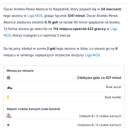
Óscar Andrés Perea Abonce to Napastnik, który pojawił się w
24 meczach
tego sezonu w
Liga NOS
, grając łącznie
1241 minut
. Óscar Andrés Perea
Abonce zdobywa średnio
0.15 goli
na każde 90 minut spędzone na boisku.
Ta forma stawia go obecnie na
114 miejscu spośród 422 graczy
w
Liga
NOS
, którzy rozegrali co najmniej 3 mecze.
Do tej pory zdobył w sumie
2 goli
tego sezonu w lidze, co stawia go na
6
miejscu w rankingu najlepszych strzelców drużyny
Liga NOS
.
Minuta po minucie
Zdobywa gola co 621 minut
Brak asyst
Brak kartek
Rejestr rzutów karnych (cała kariera)
Zdobyto
0
/ 0 rzutów karnych
PEN
Chybiono
0
/ 0 rzutów karnych