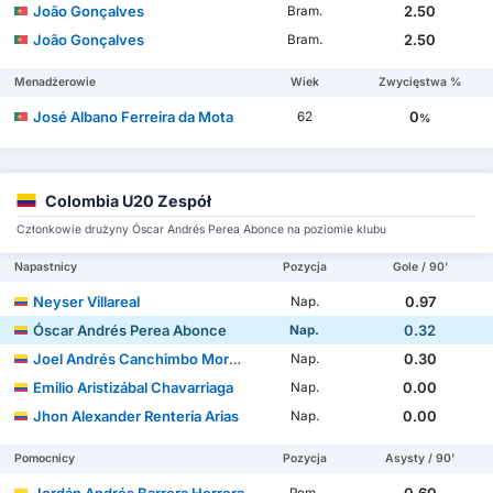
João Gonçalves
2.50
Bram.
João Gonçalves
2.50
Bram.
Menadżerowie
Wiek
Zwycięstwa %
José Albano Ferreira da Mota
0
62
%
Colombia U20 Zespół
Członkowie drużyny Óscar Andrés Perea Abonce na poziomie klubu
Napastnicy
Pozycja
Gole / 90'
Neyser Villareal
0.97
Nap.
Óscar Andrés Perea Abonce
0.32
Nap.
Joel Andrés Canchimbo Morales
0.30
Nap.
Emilio Aristizábal Chavarriaga
0.00
Nap.
Jhon Alexander Rentería Arias
0.00
Nap.
Pomocnicy
Pozycja
Asysty / 90'