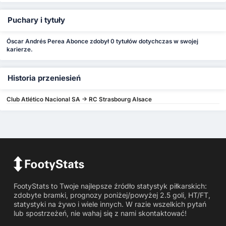
Puchary i tytuły
Óscar Andrés Perea Abonce zdobył 0 tytułów dotychczas w swojej
karierze.
Historia przeniesień
Club Atlético Nacional SA -> RC Strasbourg Alsace
FootyStats to Twoje najlepsze źródło statystyk piłkarskich:
zdobyte bramki, prognozy poniżej/powyżej 2.5 goli, HT/FT,
statystyki na żywo i wiele innych. W razie wszelkich pytań
lub spostrzeżeń, nie wahaj się z nami skontaktować!