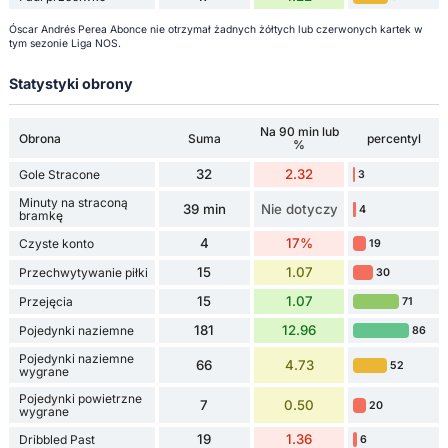
Óscar Andrés Perea Abonce nie otrzymał żadnych żółtych lub czerwonych kartek w
tym sezonie Liga NOS.
Statystyki obrony
Na 90 min lub
Obrona
Suma
percentyl
%
32
2.32
Gole Stracone
3
Minuty na straconą
39 min
Nie dotyczy
4
bramkę
4
17%
Czyste konto
19
15
1.07
Przechwytywanie piłki
30
15
1.07
Przejęcia
71
181
12.96
Pojedynki naziemne
86
Pojedynki naziemne
66
4.73
52
wygrane
Pojedynki powietrzne
7
0.50
20
wygrane
19
1.36
Dribbled Past
6