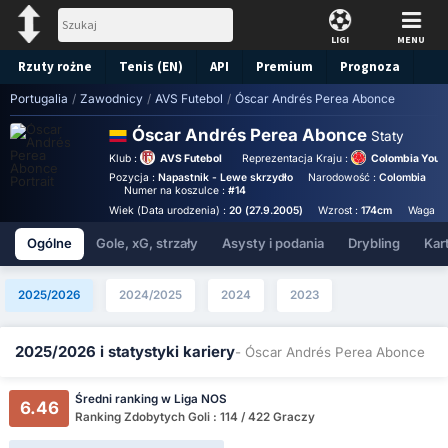
LIGI
MENU
Rzuty rożne
Tenis (EN)
API
Premium
Prognoza
Portugalia
/
Zawodnicy
/
AVS Futebol
/
Óscar Andrés Perea Abonce
Óscar Andrés Perea Abonce
Staty
Klub :
AVS Futebol
Reprezentacja Kraju :
Colombia Yout
Pozycja :
Napastnik - Lewe skrzydło
Narodowość :
Colombia
B
Numer na koszulce :
#14
Wiek (Data urodzenia) :
20 (27.9.2005)
Wzrost :
174cm
Waga :
Ogólne
Gole, xG, strzały
Asysty i podania
Drybling
Kart
2025/2026
2024/2025
2024
2023
2025/2026 i statystyki kariery
- Óscar Andrés Perea Abonce
Średni ranking w Liga NOS
6.46
Ranking Zdobytych Goli : 114 / 422 Graczy