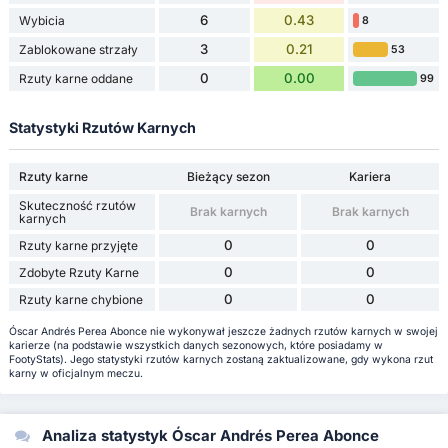
6
0.43
Wybicia
8
3
0.21
Zablokowane strzały
53
0
0.00
Rzuty karne oddane
99
Statystyki Rzutów Karnych
Rzuty karne
Bieżący sezon
Kariera
Skuteczność rzutów
Brak karnych
Brak karnych
karnych
0
0
Rzuty karne przyjęte
0
0
Zdobyte Rzuty Karne
0
0
Rzuty karne chybione
Óscar Andrés Perea Abonce nie wykonywał jeszcze żadnych rzutów karnych w swojej
karierze (na podstawie wszystkich danych sezonowych, które posiadamy w
FootyStats). Jego statystyki rzutów karnych zostaną zaktualizowane, gdy wykona rzut
karny w oficjalnym meczu.
Analiza statystyk Óscar Andrés Perea Abonce