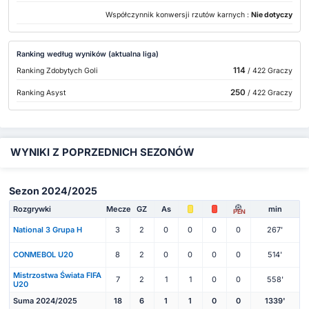
Współczynnik konwersji rzutów karnych :
Nie dotyczy
Ranking według wyników (aktualna liga)
114
Ranking Zdobytych Goli
/ 422 Graczy
250
Ranking Asyst
/ 422 Graczy
WYNIKI Z POPRZEDNICH SEZONÓW
Sezon 2024/2025
Rozgrywki
Mecze
GZ
As
min
PEN
National 3 Grupa H
3
2
0
0
0
0
267'
CONMEBOL U20
8
2
0
0
0
0
514'
Mistrzostwa Świata FIFA
7
2
1
1
0
0
558'
U20
Suma 2024/2025
18
6
1
1
0
0
1339'