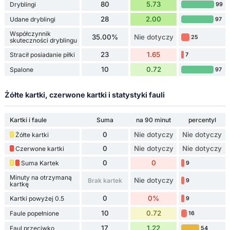
80
5.73
Dryblingi
99
28
2.00
Udane dryblingi
97
Współczynnik
35.00%
Nie dotyczy
25
skuteczności dryblingu
23
1.65
Stracił posiadanie piłki
7
10
0.72
Spalone
97
Żółte kartki, czerwone kartki i statystyki fauli
Kartki i faule
Suma
na 90 minut
percentyl
0
Nie dotyczy
Nie dotyczy
Żółte kartki
0
Nie dotyczy
Nie dotyczy
Czerwone kartki
0
0
Suma Kartek
9
Minuty na otrzymaną
Nie dotyczy
Brak kartek
9
kartkę
0
0%
Kartki powyżej 0.5
9
10
0.72
Faule popełnione
16
17
1.22
Faul przeciwko
54