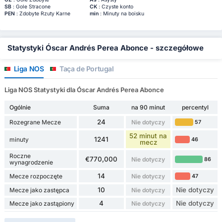
SB
: Gole Stracone
CK
: Czyste konto
PEN
: Zdobyte Rzuty Karne
min
: Minuty na boisku
Statystyki Óscar Andrés Perea Abonce - szczegółowe
Liga NOS
Taça de Portugal
Liga NOS Statystyki dla Óscar Andrés Perea Abonce
Ogólnie
Suma
na 90 minut
percentyl
24
Rozegrane Mecze
Nie dotyczy
57
52 minut na
1241
minuty
46
mecz
Roczne
€770,000
Nie dotyczy
86
wynagrodzenie
14
Mecze rozpoczęte
Nie dotyczy
47
10
Nie dotyczy
Mecze jako zastępca
Nie dotyczy
4
Nie dotyczy
Mecze jako zastąpiony
Nie dotyczy