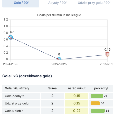
Gole / 90'
Asysty / 90'
Udział przy golu / 90'
Gole i xG (oczekiwane gole)
Gole, xG, strzały
Suma
na 90 minut
percentyl
2
0.15
Gole Zdobyte
76
2
0.15
Udział przy golu
56
2
0.27
Gole u siebie
84