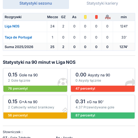
Statystyki sezonu
Statystyki kariery
Rozgrywki
Mecze
GZ
As
min
PEN
Liga NOS
24
2
0
0
0
0
1241'
Taça de Portugal
1
0
0
0
0
0
33'
Suma 2025/2026
25
2
0
0
0
0
1274'
Statystyki na 90 minut w Liga NOS
0.15
0.00
Gole na 90
Asysty na 90
2 Gole łącznie
0 Asysty łącznie
76 percentyl
47 percentyl
0.15
0.31
G+A na 90
xG na 90'
2 Całkowity wkład bramkowy
4.37 Przewidywane gole
56 percentyl
87 percentyl
Słowniczek :
GZ
: Gole Zdobyte
As
: Asysty