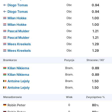
Diogo Tomas
0.94
Obr.
Diogo Tomas
0.94
Obr.
Milan Hokke
1.00
Obr.
Milan Hokke
1.00
Obr.
Pascal Mulder
1.21
Obr.
Pascal Mulder
1.21
Obr.
Mees Kreekels
1.29
Obr.
Mees Kreekels
1.29
Obr.
Bramkarze
Pozycja
Stracone / 90'
Kilian Nikiema
0.89
Bram.
Kilian Nikiema
0.89
Bram.
Antoine Lejoly
1.50
Bram.
Antoine Lejoly
1.50
Bram.
Menadżerowie
Wiek
Zwycięstwa %
Robin Peter
80
0
%