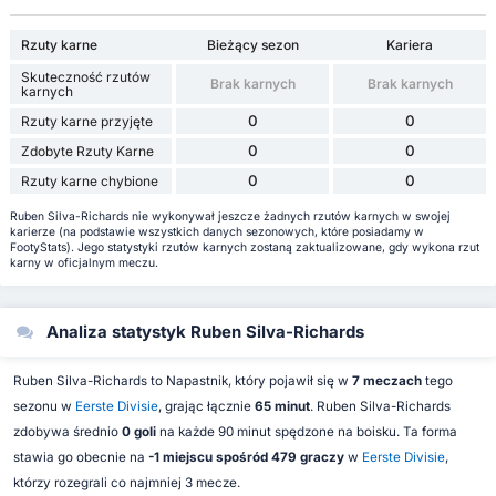
Rzuty karne
Bieżący sezon
Kariera
Skuteczność rzutów
Brak karnych
Brak karnych
karnych
0
0
Rzuty karne przyjęte
0
0
Zdobyte Rzuty Karne
0
0
Rzuty karne chybione
Ruben Silva-Richards nie wykonywał jeszcze żadnych rzutów karnych w swojej
karierze (na podstawie wszystkich danych sezonowych, które posiadamy w
FootyStats). Jego statystyki rzutów karnych zostaną zaktualizowane, gdy wykona rzut
karny w oficjalnym meczu.
Analiza statystyk Ruben Silva-Richards
Ruben Silva-Richards to Napastnik, który pojawił się w
7 meczach
tego
sezonu w
Eerste Divisie
, grając łącznie
65 minut
. Ruben Silva-Richards
zdobywa średnio
0 goli
na każde 90 minut spędzone na boisku. Ta forma
stawia go obecnie na
-1 miejscu spośród 479 graczy
w
Eerste Divisie
,
którzy rozegrali co najmniej 3 mecze.