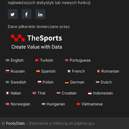
najświeższych statystyk lub nowych funkcji.
Dane piłkarskie dostarczane przez
English
Turkish
Portuguese
Russian
Spanish
French
Romanian
Swedish
Polish
German
Dutch
Italian
Thai
Croatian
Indonesian
Norwegian
Hungarian
Vietnamese
©
FootyStats
- Stworzone z miłością do pięknej gry