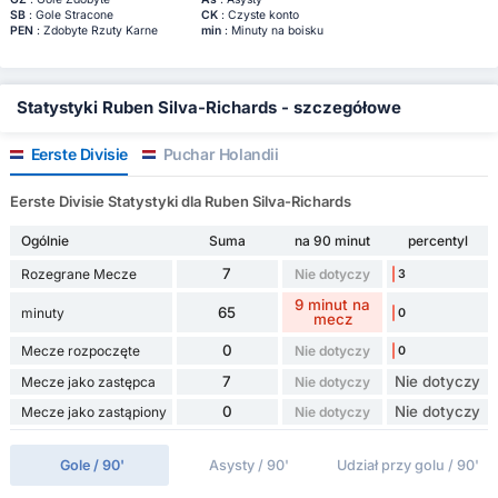
SB
: Gole Stracone
CK
: Czyste konto
PEN
: Zdobyte Rzuty Karne
min
: Minuty na boisku
Statystyki Ruben Silva-Richards - szczegółowe
Eerste Divisie
Puchar Holandii
Eerste Divisie Statystyki dla Ruben Silva-Richards
Ogólnie
Suma
na 90 minut
percentyl
7
Rozegrane Mecze
Nie dotyczy
3
9 minut na
65
minuty
0
mecz
0
Mecze rozpoczęte
Nie dotyczy
0
7
Nie dotyczy
Mecze jako zastępca
Nie dotyczy
0
Nie dotyczy
Mecze jako zastąpiony
Nie dotyczy
Gole / 90'
Asysty / 90'
Udział przy golu / 90'