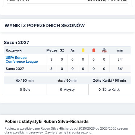
WYNIKI Z POPRZEDNICH SEZONÓW
Sezon 2027
Rozgrywki
Mecze
GZ
As
min
PEN
UEFA Europa
3
0
0
0
0
0
34'
Conference League
Suma 2027
3
0
0
0
0
0
34'
/ 90 min
/ 90 min
Żółte Kartki / 90 min
0
Gole
0
Asysty
0
Żółte Kartki
Pobierz statystyki Ruben Silva-Richards
Pobierz wszystkie dane Ruben Silva-Richards od 2025/2026 do 2025/2026 sezonu
dla wszystkich rozgrywek. Zawiera sumę i średnią sezonu.