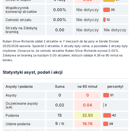
Współczynnik
0.00%
Nie dotyczy
35
konwersji strzałów
0.00%
Nie dotyczy
Celność strzału
12
Strzały na Zdobytą
0.00
Nie dotyczy
Nie dotyczy
bramkę
Ruben Silva-Richards oddał 2 strzałów w 7 meczach do tej pory w Eerste Divisie
2025/2026 sezonie. Spośród 2 strzałów, 0 strzały były celne, a pozostałe 2 strzały były
chybione. Oznacza to, że celność strzałów Ruben Silva-Richards wynosi 0.00%.
Zdobywa on bramkę za każdym 0.00 strzałem, których oddaje 4.39 na 90 minut na
boisku.
Statystyki asyst, podań i akcji
Asysty i podania
Suma
na 90 minut
percentyl
0
0
Asysty
31
Oczekiwane asysty
0.02
0.04
3
(xA)
15
32.93
Podania
42
9
19.76
Udane podania
26
/ 15