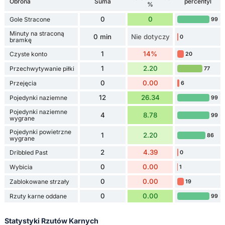
Obrona
Suma
percentyl
%
0
0
Gole Stracone
99
Minuty na straconą
0 min
Nie dotyczy
0
bramkę
1
14%
Czyste konto
20
1
2.20
Przechwytywanie piłki
77
0
0.00
Przejęcia
6
12
26.34
Pojedynki naziemne
99
Pojedynki naziemne
4
8.78
99
wygrane
Pojedynki powietrzne
1
2.20
86
wygrane
2
4.39
Dribbled Past
0
0
0.00
Wybicia
1
0
0.00
Zablokowane strzały
19
0
0.00
Rzuty karne oddane
99
Statystyki Rzutów Karnych