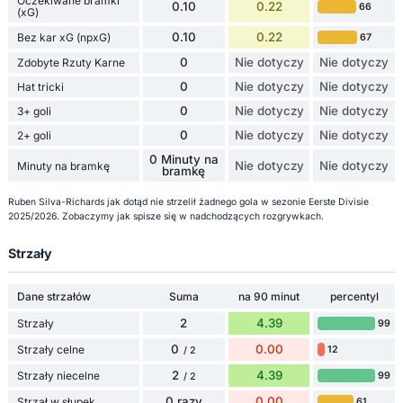
Oczekiwane bramki
0.10
0.22
66
(xG)
0.10
0.22
Bez kar xG (npxG)
67
0
Nie dotyczy
Nie dotyczy
Zdobyte Rzuty Karne
0
Nie dotyczy
Nie dotyczy
Hat tricki
0
Nie dotyczy
Nie dotyczy
3+ goli
0
Nie dotyczy
Nie dotyczy
2+ goli
0 Minuty na
Nie dotyczy
Nie dotyczy
Minuty na bramkę
bramkę
Ruben Silva-Richards jak dotąd nie strzelił żadnego gola w sezonie Eerste Divisie
2025/2026. Zobaczymy jak spisze się w nadchodzących rozgrywkach.
Strzały
Dane strzałów
Suma
na 90 minut
percentyl
2
4.39
Strzały
99
0
0.00
Strzały celne
12
/ 2
2
4.39
Strzały niecelne
99
/ 2
0 razy
0.00
Strzał w słupek
61