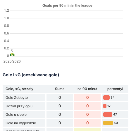
Gole i xG (oczekiwane gole)
Gole, xG, strzały
Suma
na 90 minut
percentyl
0
0
Gole Zdobyte
34
0
0
Udział przy golu
17
0
0
Gole u siebie
47
0
0
Gole na wyjeździe
50