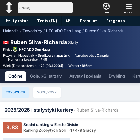
LIGI
MENU
Rzuty rożne
Tenis (EN)
API
Premium
Prognoza
Holandia
/
Zawodnicy
/
HFC ADO Den Haag
/
Ruben Silva-Richards
Ruben Silva-Richards
Staty
Klub :
HFC ADO Den Haag
Pozycja :
Napastnik - Środkowy napastnik
Narodowość :
Canada
Birthplace :
Cana
Numer na koszulce :
#49
Wiek (Data urodzenia) :
22 (03.1.2004)
Wzrost :
186cm
Ogólne
Gole, xG, strzały
Asysty i podania
Drybling
Kart
2025/2026
2026/2027
2025/2026 i statystyki kariery
- Ruben Silva-Richards
Średni ranking w Eerste Divisie
3.83
Ranking Zdobytych Goli : -1 / 479 Graczy