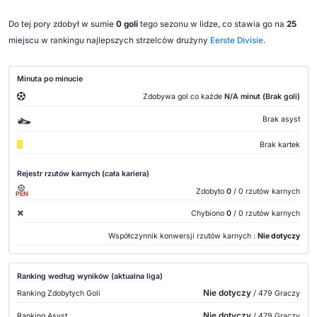
Do tej pory zdobył w sumie
0 goli
tego sezonu w lidze, co stawia go na
25
miejscu w rankingu najlepszych strzelców drużyny
Eerste Divisie
.
Minuta po minucie
Zdobywa gol co każde
N/A minut (Brak goli)
Brak asyst
Brak kartek
Rejestr rzutów karnych (cała kariera)
Zdobyto
0
/ 0 rzutów karnych
PEN
Chybiono
0
/ 0 rzutów karnych
Współczynnik konwersji rzutów karnych :
Nie dotyczy
Ranking według wyników (aktualna liga)
Nie dotyczy
Ranking Zdobytych Goli
/ 479 Graczy
Nie dotyczy
Ranking Asyst
/ 479 Graczy