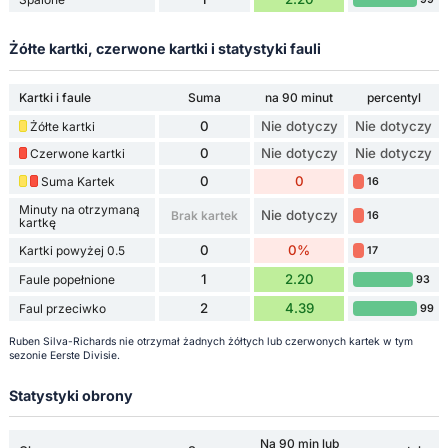
Żółte kartki, czerwone kartki i statystyki fauli
Kartki i faule
Suma
na 90 minut
percentyl
0
Nie dotyczy
Nie dotyczy
Żółte kartki
0
Nie dotyczy
Nie dotyczy
Czerwone kartki
0
0
Suma Kartek
16
Minuty na otrzymaną
Nie dotyczy
Brak kartek
16
kartkę
0
0%
Kartki powyżej 0.5
17
1
2.20
Faule popełnione
93
2
4.39
Faul przeciwko
99
Ruben Silva-Richards nie otrzymał żadnych żółtych lub czerwonych kartek w tym
sezonie Eerste Divisie.
Statystyki obrony
Na 90 min lub