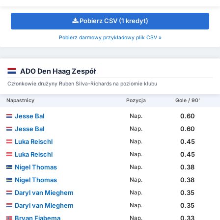
Pobierz CSV (1 kredyt)
Pobierz darmowy przykładowy plik CSV »
ADO Den Haag Zespół
Członkowie drużyny Ruben Silva-Richards na poziomie klubu
Napastnicy
Pozycja
Gole / 90'
Jesse Bal
0.60
Nap.
Jesse Bal
0.60
Nap.
Luka Reischl
0.45
Nap.
Luka Reischl
0.45
Nap.
Nigel Thomas
0.38
Nap.
Nigel Thomas
0.38
Nap.
Daryl van Mieghem
0.35
Nap.
Daryl van Mieghem
0.35
Nap.
Bryan Fiabema
0.33
Nap.