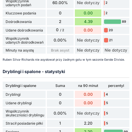
Współczynnik
60.00%
Nie dotyczy
2
udanych podań
0
0.00
Kluczowe podania
2
2
4.39
Dośrodkowania
89
0
0.00
Udane dośrodkowania
20
/ 2
Współczynnik
0.00%
Nie dotyczy
21
udanych dośrodkowań
Nie dotyczy
Nie dotyczy
Minuty na asystę
Brak asyst
Ruben Silva-Richards nie asystował przy żadnym golu w tym sezonie Eerste Divisie.
Dryblingi i spalone - statystyki
Dryblingi i spalone
Suma
na 90 minut
percentyl
0
0.00
Dryblingi
4
0
0.00
Udane dryblingi
5
Współczynnik
0.00%
Nie dotyczy
5
skuteczności dryblingu
1
2.20
Stracił posiadanie piłki
5
1
2.20
Spalone
99