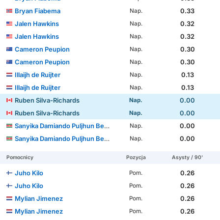
Bryan Fiabema
0.33
Nap.
Jalen Hawkins
0.32
Nap.
Jalen Hawkins
0.32
Nap.
Cameron Peupion
0.30
Nap.
Cameron Peupion
0.30
Nap.
Illaijh de Ruijter
0.13
Nap.
Illaijh de Ruijter
0.13
Nap.
Ruben Silva-Richards
0.00
Nap.
Ruben Silva-Richards
0.00
Nap.
Sanyika Damiando Puljhun Bergtop
0.00
Nap.
Sanyika Damiando Puljhun Bergtop
0.00
Nap.
Pomocnicy
Pozycja
Asysty / 90'
Juho Kilo
0.26
Pom.
Juho Kilo
0.26
Pom.
Mylian Jimenez
0.26
Pom.
Mylian Jimenez
0.26
Pom.