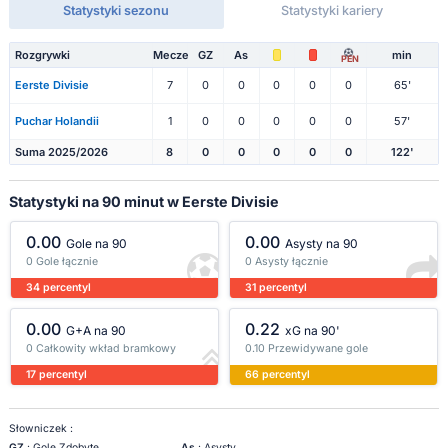
Statystyki sezonu
Statystyki kariery
Rozgrywki
Mecze
GZ
As
min
PEN
Eerste Divisie
7
0
0
0
0
0
65'
Puchar Holandii
1
0
0
0
0
0
57'
Suma 2025/2026
8
0
0
0
0
0
122'
Statystyki na 90 minut w Eerste Divisie
0.00
0.00
Gole na 90
Asysty na 90
0 Gole łącznie
0 Asysty łącznie
34 percentyl
31 percentyl
0.00
0.22
G+A na 90
xG na 90'
0 Całkowity wkład bramkowy
0.10 Przewidywane gole
17 percentyl
66 percentyl
Słowniczek :
GZ
: Gole Zdobyte
As
: Asysty