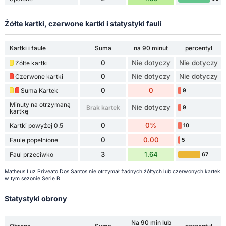
Żółte kartki, czerwone kartki i statystyki fauli
Kartki i faule
Suma
na 90 minut
percentyl
0
Nie dotyczy
Nie dotyczy
Żółte kartki
0
Nie dotyczy
Nie dotyczy
Czerwone kartki
0
0
Suma Kartek
9
Minuty na otrzymaną
Nie dotyczy
Brak kartek
9
kartkę
0
0%
Kartki powyżej 0.5
10
0
0.00
Faule popełnione
5
3
1.64
Faul przeciwko
67
Matheus Luz Priveato Dos Santos nie otrzymał żadnych żółtych lub czerwonych kartek
w tym sezonie Serie B.
Statystyki obrony
Na 90 min lub