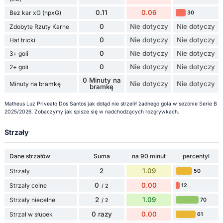
0.11
0.06
Bez kar xG (npxG)
30
0
Nie dotyczy
Nie dotyczy
Zdobyte Rzuty Karne
0
Nie dotyczy
Nie dotyczy
Hat tricki
0
Nie dotyczy
Nie dotyczy
3+ goli
0
Nie dotyczy
Nie dotyczy
2+ goli
0 Minuty na
Nie dotyczy
Nie dotyczy
Minuty na bramkę
bramkę
Matheus Luz Priveato Dos Santos jak dotąd nie strzelił żadnego gola w sezonie Serie B
2025/2026. Zobaczymy jak spisze się w nadchodzących rozgrywkach.
Strzały
Dane strzałów
Suma
na 90 minut
percentyl
2
1.09
Strzały
50
0
0.00
Strzały celne
12
/ 2
2
1.09
Strzały niecelne
70
/ 2
0 razy
0.00
Strzał w słupek
61