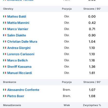
Obrońcy
Pozycja
Stracone / 90'
Matteo Baldi
0.00
Obr.
Mattia Mannini
0.42
Obr.
Marco Varnier
0.71
Obr.
Salim Diakite
0.90
Obr.
Christian Dalle Mura
1.04
Obr.
Andrea Giorgini
1.10
Obr.
Lorenzo Carissoni
1.10
Obr.
Marco Bellich
1.16
Obr.
Sheriff Kassama
1.36
Obr.
Manuel Ricciardi
1.61
Obr.
Bramkarze
Pozycja
Stracone / 90'
Alessandro Confente
1.07
Bram.
Pietro Boer
1.08
Bram.
Menadżerowie
Wiek
Zwycięstwa %