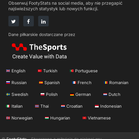
Obserwuj FootyStats na social media, aby nie przegapić
najświeższych statystyk lub nowych funkcji.
Dane piłkarskie dostarczane przez
English
Turkish
Portuguese
Russian
Spanish
French
Romanian
Swedish
Polish
German
Dutch
Italian
Thai
Croatian
Indonesian
Norwegian
Hungarian
Vietnamese
©
FootyStats
- Stworzone z miłością do pięknej gry