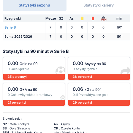
Statystyki sezonu
Statystyki kariery
Rozgrywki
Mecze
GZ
As
min
PEN
Serie B
7
0
0
0
0
0
191'
Suma 2025/2026
7
0
0
0
0
0
191'
Statystyki na 90 minut w Serie B
0.00
0.00
Gole na 90
Asysty na 90
0 Gole łącznie
0 Asysty łącznie
35 percentyl
38 percentyl
0.00
0.06
G+A na 90
xG na 90'
0 Całkowity wkład bramkowy
0.11 Przewidywane gole
21 percentyl
29 percentyl
Słowniczek :
GZ
: Gole Zdobyte
As
: Asysty
SB
: Gole Stracone
CK
: Czyste konto
PEN
: Zdobyte Rzuty Karne
min
: Minuty na boisku