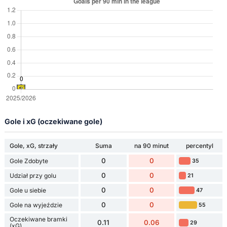
Gole i xG (oczekiwane gole)
Gole, xG, strzały
Suma
na 90 minut
percentyl
0
0
Gole Zdobyte
35
0
0
Udział przy golu
21
0
0
Gole u siebie
47
0
0
Gole na wyjeździe
55
Oczekiwane bramki
0.11
0.06
29
(xG)