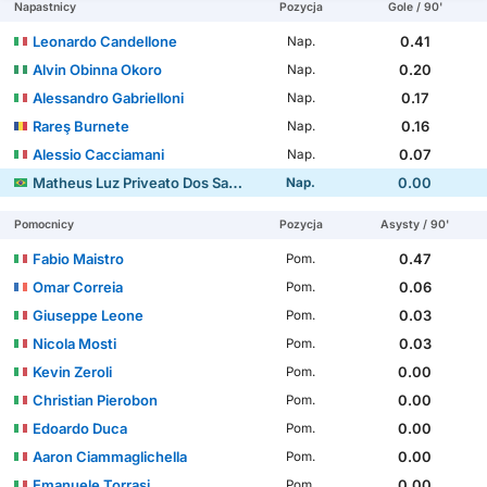
Napastnicy
Pozycja
Gole / 90'
Leonardo Candellone
0.41
Nap.
Alvin Obinna Okoro
0.20
Nap.
Alessandro Gabrielloni
0.17
Nap.
Rareş Burnete
0.16
Nap.
Alessio Cacciamani
0.07
Nap.
Matheus Luz Priveato Dos Santos
0.00
Nap.
Pomocnicy
Pozycja
Asysty / 90'
Fabio Maistro
0.47
Pom.
Omar Correia
0.06
Pom.
Giuseppe Leone
0.03
Pom.
Nicola Mosti
0.03
Pom.
Kevin Zeroli
0.00
Pom.
Christian Pierobon
0.00
Pom.
Edoardo Duca
0.00
Pom.
Aaron Ciammaglichella
0.00
Pom.
Emanuele Torrasi
0.00
Pom.