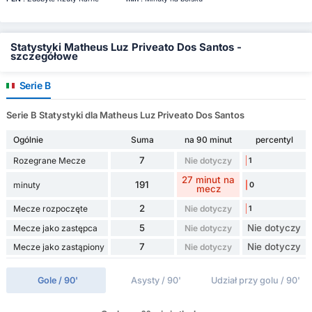
Statystyki Matheus Luz Priveato Dos Santos -
szczegółowe
Serie B
Serie B Statystyki dla Matheus Luz Priveato Dos Santos
Ogólnie
Suma
na 90 minut
percentyl
7
Rozegrane Mecze
Nie dotyczy
1
27 minut na
191
minuty
0
mecz
2
Mecze rozpoczęte
Nie dotyczy
1
5
Nie dotyczy
Mecze jako zastępca
Nie dotyczy
7
Nie dotyczy
Mecze jako zastąpiony
Nie dotyczy
Gole / 90'
Asysty / 90'
Udział przy golu / 90'