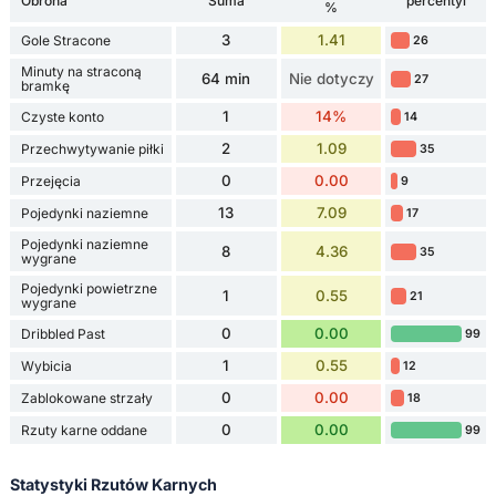
Obrona
Suma
percentyl
%
3
1.41
Gole Stracone
26
Minuty na straconą
64 min
Nie dotyczy
27
bramkę
1
14%
Czyste konto
14
2
1.09
Przechwytywanie piłki
35
0
0.00
Przejęcia
9
13
7.09
Pojedynki naziemne
17
Pojedynki naziemne
8
4.36
35
wygrane
Pojedynki powietrzne
1
0.55
21
wygrane
0
0.00
Dribbled Past
99
1
0.55
Wybicia
12
0
0.00
Zablokowane strzały
18
0
0.00
Rzuty karne oddane
99
Statystyki Rzutów Karnych