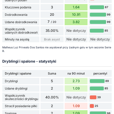
udanych podań
3
1.64
Kluczowe podania
87
20
10.91
Dośrodkowania
99
7
3.82
Udane dośrodkowania
99
/ 20
Współczynnik
35.00%
Nie dotyczy
85
udanych dośrodkowań
Nie dotyczy
Nie dotyczy
Minuty na asystę
Brak asyst
Matheus Luz Priveato Dos Santos nie asystował przy żadnym golu w tym sezonie Serie
B.
Dryblingi i spalone - statystyki
Dryblingi i spalone
Suma
na 90 minut
percentyl
5
2.73
Dryblingi
89
2
1.09
Udane dryblingi
85
Współczynnik
40.00%
Nie dotyczy
39
skuteczności dryblingu
2
1.09
Stracił posiadanie piłki
25
2
1.09
Spalone
98