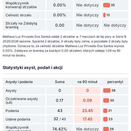
Współczynnik
0.00%
Nie dotyczy
35
konwersji strzałów
0.00%
Nie dotyczy
Celność strzału
12
Strzały na Zdobytą
0.00
Nie dotyczy
Nie dotyczy
bramkę
Matheus Luz Priveato Dos Santos oddał 2 strzałów w 7 meczach do tej pory w Serie B
2025/2026 sezonie. Spośród 2 strzałów, 0 strzały były celne, a pozostałe 2 strzały były
chybione. Oznacza to, że celność strzałów Matheus Luz Priveato Dos Santos wynosi
0.00%. Zdobywa on bramkę za każdym 0.00 strzałem, których oddaje 1.09 na 90
minut na boisku.
Statystyki asyst, podań i akcji
Asysty i podania
Suma
na 90 minut
percentyl
0
0
Asysty
38
Oczekiwane asysty
0.17
0.09
30
(xA)
43
23.45
Podania
21
32
17.45
Udane podania
23
/ 43
Współczynnik
74.42%
Nie dotyczy
29