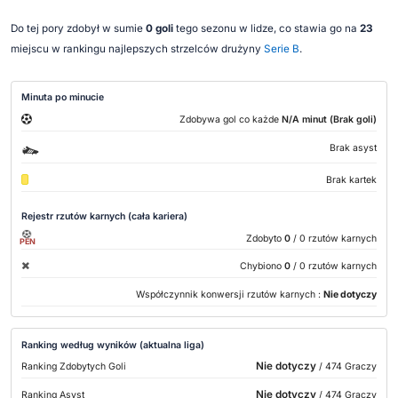
Do tej pory zdobył w sumie
0 goli
tego sezonu w lidze, co stawia go na
23
miejscu w rankingu najlepszych strzelców drużyny
Serie B
.
Minuta po minucie
Zdobywa gol co każde
N/A minut (Brak goli)
Brak asyst
Brak kartek
Rejestr rzutów karnych (cała kariera)
Zdobyto
0
/ 0 rzutów karnych
PEN
Chybiono
0
/ 0 rzutów karnych
Współczynnik konwersji rzutów karnych :
Nie dotyczy
Ranking według wyników (aktualna liga)
Nie dotyczy
Ranking Zdobytych Goli
/ 474 Graczy
Nie dotyczy
Ranking Asyst
/ 474 Graczy