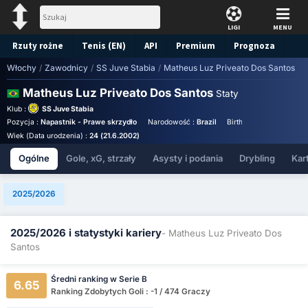
LIGI
MENU
Rzuty rożne
Tenis (EN)
API
Premium
Prognoza
Włochy
/
Zawodnicy
/
SS Juve Stabia
/
Matheus Luz Priveato Dos Santos
Matheus Luz Priveato Dos Santos
Staty
Klub :
SS Juve Stabia
Pozycja :
Napastnik - Prawe skrzydło
Narodowość :
Brazil
Birthplace :
Brazil - Bra
Wiek (Data urodzenia) :
24 (21.6.2002)
Ogólne
Gole, xG, strzały
Asysty i podania
Drybling
Kart
2025/2026
2025/2026 i statystyki kariery
- Matheus Luz Priveato Dos
Santos
Średni ranking w Serie B
6.65
Ranking Zdobytych Goli : -1 / 474 Graczy