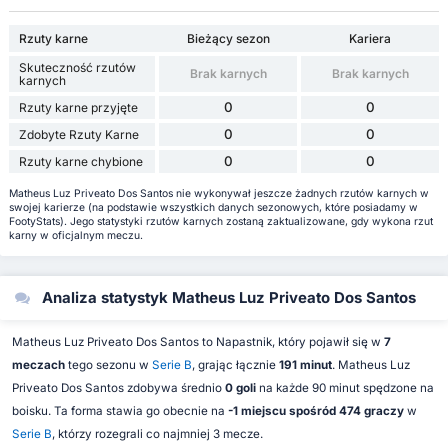
Rzuty karne
Bieżący sezon
Kariera
Skuteczność rzutów
Brak karnych
Brak karnych
karnych
0
0
Rzuty karne przyjęte
0
0
Zdobyte Rzuty Karne
0
0
Rzuty karne chybione
Matheus Luz Priveato Dos Santos nie wykonywał jeszcze żadnych rzutów karnych w
swojej karierze (na podstawie wszystkich danych sezonowych, które posiadamy w
FootyStats). Jego statystyki rzutów karnych zostaną zaktualizowane, gdy wykona rzut
karny w oficjalnym meczu.
Analiza statystyk Matheus Luz Priveato Dos Santos
Matheus Luz Priveato Dos Santos to Napastnik, który pojawił się w
7
meczach
tego sezonu w
Serie B
, grając łącznie
191 minut
. Matheus Luz
Priveato Dos Santos zdobywa średnio
0 goli
na każde 90 minut spędzone na
boisku. Ta forma stawia go obecnie na
-1 miejscu spośród 474 graczy
w
Serie B
, którzy rozegrali co najmniej 3 mecze.