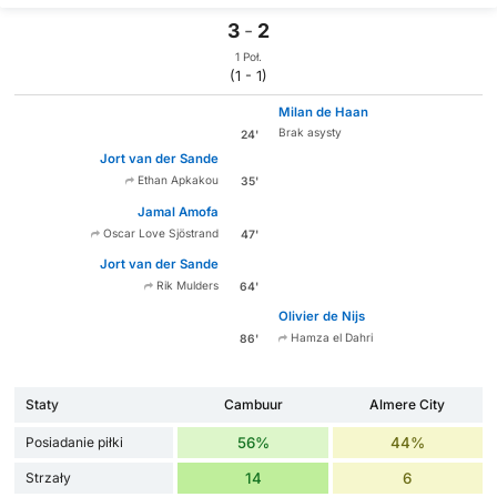
3
-
2
1 Poł.
(1 - 1)
Milan de Haan
Brak asysty
24'
Jort van der Sande
Ethan Apkakou
35'
Jamal Amofa
Oscar Love Sjöstrand
47'
Jort van der Sande
Rik Mulders
64'
Olivier de Nijs
Hamza el Dahri
86'
Staty
Cambuur
Almere City
Posiadanie piłki
56%
44%
Strzały
14
6