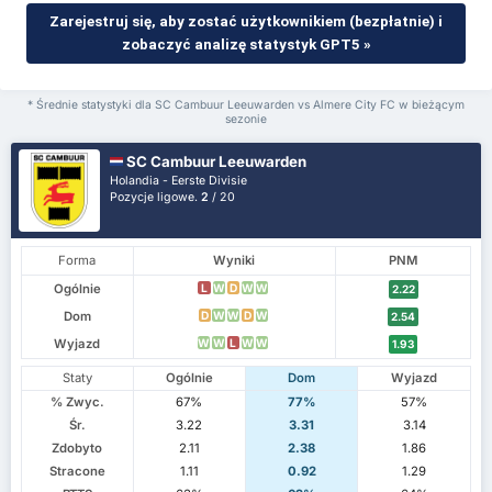
Zarejestruj się, aby zostać użytkownikiem (bezpłatnie) i
zobaczyć analizę statystyk GPT5 »
* Średnie statystyki dla SC Cambuur Leeuwarden vs Almere City FC w bieżącym
sezonie
SC Cambuur Leeuwarden
Holandia - Eerste Divisie
Pozycje ligowe.
2
/ 20
Forma
Wyniki
PNM
Ogólnie
L
W
D
W
W
2.22
Dom
D
W
W
D
W
2.54
Wyjazd
W
W
L
W
W
1.93
Staty
Ogólnie
Dom
Wyjazd
% Zwyc.
67%
77%
57%
Śr.
3.22
3.31
3.14
Zdobyto
2.11
2.38
1.86
Stracone
1.11
0.92
1.29