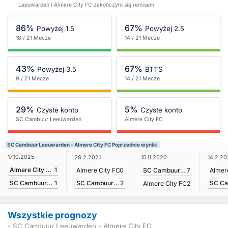
Leeuwarden i Almere City FC zakończyło się remisem.
86%
67%
Powyżej 1.5
Powyżej 2.5
18 / 21 Mecze
14 / 21 Mecze
43%
67%
Powyżej 3.5
BTTS
9 / 21 Mecze
14 / 21 Mecze
29%
5%
Czyste konto
Czyste konto
SC Cambuur Leeuwarden
Almere City FC
SC Cambuur Leeuwarden - Almere City FC Poprzednie wyniki
17.10.2025
28.2.2021
15.11.2020
14.2.2
Almere City FC
1
Almere City FC
0
SC Cambuur Leeuwarden
7
Almer
SC Cambuur Leeuwarden
2
SC Cambuur Leeuwarden
1
Almere City FC
2
Wszystkie prognozy
- SC Cambuur Leeuwarden - Almere City FC