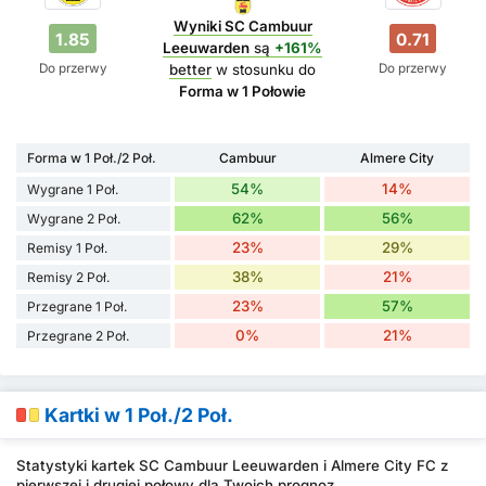
Wyniki SC Cambuur
1.85
0.71
Leeuwarden
są
+161%
Do przerwy
Do przerwy
better
w stosunku do
Forma w 1 Połowie
Forma w 1 Poł./2 Poł.
Cambuur
Almere City
54%
14%
Wygrane 1 Poł.
62%
56%
Wygrane 2 Poł.
23%
29%
Remisy 1 Poł.
38%
21%
Remisy 2 Poł.
23%
57%
Przegrane 1 Poł.
0%
21%
Przegrane 2 Poł.
Kartki w 1 Poł./2 Poł.
Statystyki kartek SC Cambuur Leeuwarden i Almere City FC z
pierwszej i drugiej połowy dla Twoich prognoz.