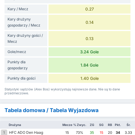
Kary / Mecz
0.27
Kary drużyny
0.14
gospodarzy / Mecz
Kary drużyny gości /
0.13
Mecz
Gole/mecz
3.24 Gole
Punkty dla
1.84 Gole
gospodarzy
Punkty dla gości
1.40 Gole
Statystyki sędziów (Alex Bos) wykorzystują najnowsze dane. Nie są to dane
przedmeczowe.
Tabela domowa / Tabela Wyjazdowa
Drużyna
Mecze
% Zwyc.
ZG
SG
RB
Pkt.
Śr.
HFC ADO Den Haag
1
15
73%
35
15
20
34
3.33