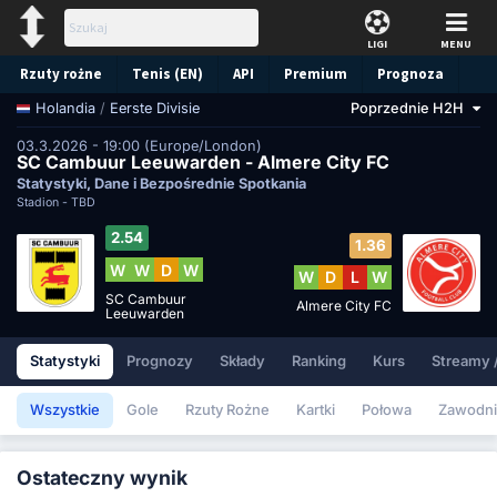
LIGI
MENU
Rzuty rożne
Tenis (EN)
API
Premium
Prognoza
/
Eerste Divisie
Poprzednie H2H
Holandia
03.3.2026 - 19:00 (Europe/London)
SC Cambuur Leeuwarden - Almere City FC
Statystyki, Dane i Bezpośrednie Spotkania
Stadion -
TBD
2.54
1.36
W
W
D
W
W
D
L
W
SC Cambuur
Almere City FC
Leeuwarden
Statystyki
Prognozy
Składy
Ranking
Kurs
Streamy 
Wszystkie
Gole
Rzuty Rożne
Kartki
Połowa
Zawodni
Ostateczny wynik