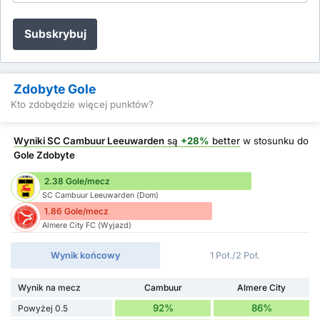
Subskrybuj
Zdobyte Gole
Kto zdobędzie więcej punktów?
Wyniki SC Cambuur Leeuwarden
są
+28%
better
w stosunku do
Gole Zdobyte
2.38 Gole/mecz
SC Cambuur Leeuwarden (Dom)
1.86 Gole/mecz
Almere City FC (Wyjazd)
Wynik końcowy
1 Poł./2 Poł.
Wynik na mecz
Cambuur
Almere City
92%
86%
Powyżej 0.5