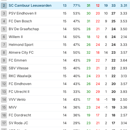
SC Cambuur Leeuwarden
2
13
77%
31
12
19
33
3.31
PSV Eindhoven II
3
15
53%
30
20
10
27
3.33
FC Den Bosch
4
15
47%
31
22
9
25
3.53
BV De Graafschap
5
14
50%
28
21
7
24
3.50
Willem II
6
14
50%
18
12
6
24
2.14
Helmond Sport
7
15
47%
26
24
2
24
3.33
Almere City FC
8
14
50%
32
18
14
23
3.57
FC Emmen
9
14
43%
29
22
7
22
3.64
SBV Vitesse
10
15
40%
23
21
2
22
2.93
RKC Waalwijk
11
15
40%
24
23
1
22
3.13
FC Eindhoven
12
14
43%
26
24
2
20
3.57
FC Utrecht II
13
15
33%
30
29
1
20
3.93
VVV Venlo
14
14
43%
17
18
-1
19
2.50
MVV
15
14
36%
23
24
-1
19
3.36
FC Dordrecht
16
14
36%
19
17
2
18
2.57
SV Roda JC
17
14
29%
23
21
2
17
3.14