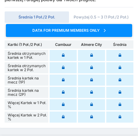
Średnia 1 Poł./2 Poł.
Powyżej 0.5 ~ 3 (1 Poł./2 Poł.)
DATA FOR PREMIUM MEMBERS ONLY
Kartki (1 Poł./2 Poł.)
Cambuur
Almere City
Średnia
Średnia otrzymanych
kartek w 1 Poł.
Średnia otrzymanych
kartek w 2 Poł.
Średnia kartek na
mecz (1P)
Średnia kartek na
mecz (2P)
Więcej Kartek w 1 Poł.
%
Więcej Kartek w 2 Poł.
%