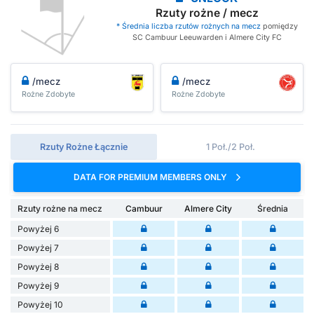
Rzuty rożne / mecz
* Średnia liczba rzutów rożnych na mecz
pomiędzy
SC Cambuur Leeuwarden i Almere City FC
/mecz
/mecz
Rożne Zdobyte
Rożne Zdobyte
Rzuty Rożne Łącznie
1 Poł./2 Poł.
DATA FOR PREMIUM MEMBERS ONLY
Rzuty rożne na mecz
Cambuur
Almere City
Średnia
Powyżej 6
Powyżej 7
Powyżej 8
Powyżej 9
Powyżej 10