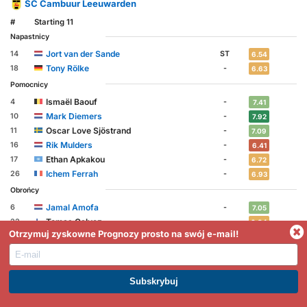
SC Cambuur Leeuwarden
#
Starting 11
Napastnicy
Jort van der Sande
14
ST
6.54
Tony Rölke
18
-
6.63
Pomocnicy
Ismaël Baouf
4
-
7.41
Mark Diemers
10
-
7.92
Oscar Love Sjöstrand
11
-
7.09
Rik Mulders
16
-
6.41
Ethan Apkakou
17
-
6.72
Ichem Ferrah
26
-
6.93
Obrońcy
Jamal Amofa
6
-
7.05
Tomas Galvez
22
-
6.84
Otrzymuj zyskowne Prognozy prosto na swój e-mail!
Bramkarz
Thijs Jansen
1
-
7.26
#
Zastępcy
DOŁĄCZ DO PREMIUM. ZARABIAJ JUŻ DZIŚ
Napastnicy