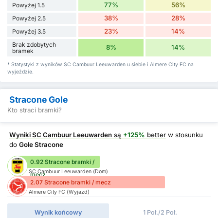
77%
56%
Powyżej 1.5
38%
28%
Powyżej 2.5
23%
14%
Powyżej 3.5
Brak zdobytych
8%
14%
bramek
* Statystyki z wyników SC Cambuur Leeuwarden u siebie i Almere City FC na
wyjeździe.
Stracone Gole
Kto straci bramki?
Wyniki SC Cambuur Leeuwarden
są
+125%
better
w stosunku
do
Gole Stracone
0.92 Stracone bramki /
SC Cambuur Leeuwarden (Dom)
mecz
2.07 Stracone bramki / mecz
Almere City FC (Wyjazd)
Wynik końcowy
1 Poł./2 Poł.