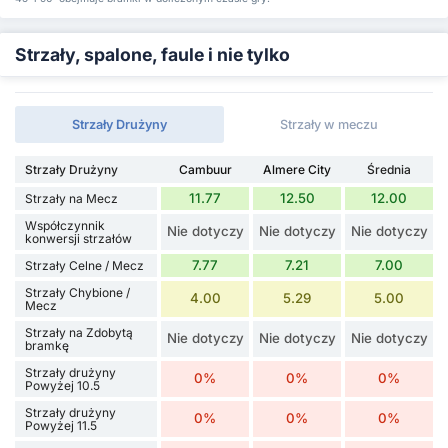
Strzały, spalone, faule i nie tylko
Strzały Drużyny
Strzały w meczu
Strzały Drużyny
Cambuur
Almere City
Średnia
11.77
12.50
12.00
Strzały na Mecz
Współczynnik
Nie dotyczy
Nie dotyczy
Nie dotyczy
konwersji strzałów
7.77
7.21
7.00
Strzały Celne / Mecz
Strzały Chybione /
4.00
5.29
5.00
Mecz
Strzały na Zdobytą
Nie dotyczy
Nie dotyczy
Nie dotyczy
bramkę
Strzały drużyny
0%
0%
0%
Powyżej 10.5
Strzały drużyny
0%
0%
0%
Powyżej 11.5