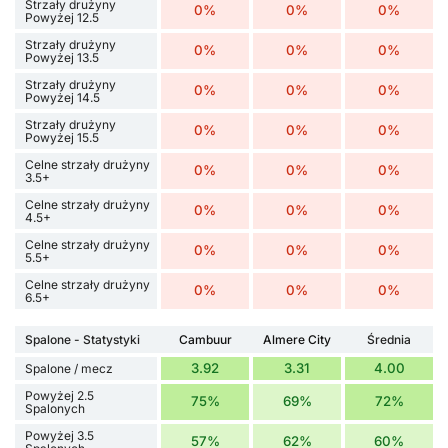
Strzały drużyny
0%
0%
0%
Powyżej 12.5
Strzały drużyny
0%
0%
0%
Powyżej 13.5
Strzały drużyny
0%
0%
0%
Powyżej 14.5
Strzały drużyny
0%
0%
0%
Powyżej 15.5
Celne strzały drużyny
0%
0%
0%
3.5+
Celne strzały drużyny
0%
0%
0%
4.5+
Celne strzały drużyny
0%
0%
0%
5.5+
Celne strzały drużyny
0%
0%
0%
6.5+
Spalone - Statystyki
Cambuur
Almere City
Średnia
3.92
3.31
4.00
Spalone / mecz
Powyżej 2.5
75%
69%
72%
Spalonych
Powyżej 3.5
57%
62%
60%