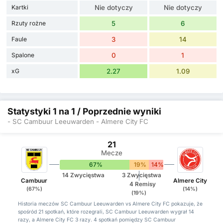
Kartki
Nie dotyczy
Nie dotyczy
Rzuty rożne
5
6
Faule
3
14
Spalone
0
1
xG
2.27
1.09
Statystyki 1 na 1 / Poprzednie wyniki
- SC Cambuur Leeuwarden - Almere City FC
21
Mecze
67%
19%
14%
14 Zwycięstwa
3 Zwycięstwa
Cambuur
Almere City
4 Remisy
(67%)
(14%)
(19%)
Historia meczów SC Cambuur Leeuwarden vs Almere City FC pokazuje, że
spośród 21 spotkań, które rozegrali, SC Cambuur Leeuwarden wygrał 14
razy, a Almere City FC 3 razy. 4 spotkań pomiędzy SC Cambuur