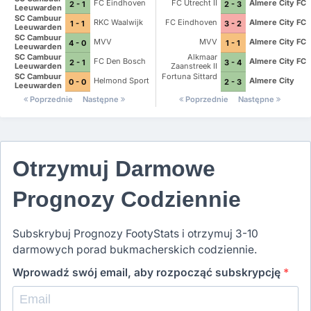
FC Eindhoven
FC Utrecht II
Almere City FC
2 - 1
2 - 3
Leeuwarden
SC Cambuur
RKC Waalwijk
FC Eindhoven
Almere City FC
1 - 1
3 - 2
Leeuwarden
SC Cambuur
MVV
MVV
Almere City FC
4 - 0
1 - 1
Leeuwarden
SC Cambuur
Alkmaar
FC Den Bosch
Almere City FC
2 - 1
3 - 4
Leeuwarden
Zaanstreek II
SC Cambuur
Fortuna Sittard
Helmond Sport
Almere City
0 - 0
2 - 3
Leeuwarden
Poprzednie
Następne
Poprzednie
Następne
Otrzymuj Darmowe
Prognozy Codziennie
Subskrybuj Prognozy FootyStats i otrzymuj 3-10
darmowych porad bukmacherskich codziennie.
Wprowadź swój email, aby rozpocząć subskrypcję
*