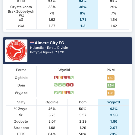
BTTS
63%
62%
64%
Czyste konto
33%
38%
29%
Brak Zdobytych
7%
8%
7%
Pkt
xG
1.62
1.71
1.54
xGA
1.37
1.3
1.42
Almere City FC
Holandia - Eerste Divisie
Pozycje ligowe.
7
/ 20
Forma
Wyniki
PNM
Ogólnie
L
D
L
L
W
1.50
Dom
W
W
W
L
L
1.64
Wyjazd
W
W
D
L
W
1.36
Staty
Ogólnie
Dom
Wyjazd
% Zwyc.
46%
50%
43%
Śr.
3.75
3.57
3.93
Zdobyto
2.07
2.29
1.86
Stracone
1.68
1.29
2.07
BTTS
64%
50%
79%