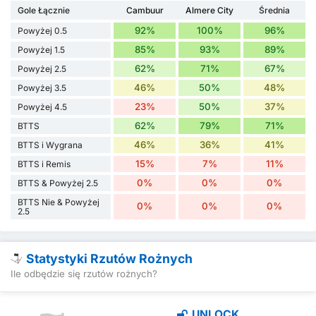
Gole Łącznie
Cambuur
Almere City
Średnia
92%
100%
96%
Powyżej 0.5
85%
93%
89%
Powyżej 1.5
62%
71%
67%
Powyżej 2.5
46%
50%
48%
Powyżej 3.5
23%
50%
37%
Powyżej 4.5
62%
79%
71%
BTTS
46%
36%
41%
BTTS i Wygrana
15%
7%
11%
BTTS i Remis
0%
0%
0%
BTTS & Powyżej 2.5
BTTS Nie & Powyżej
0%
0%
0%
2.5
Statystyki Rzutów Rożnych
Ile odbędzie się rzutów rożnych?
UNLOCK