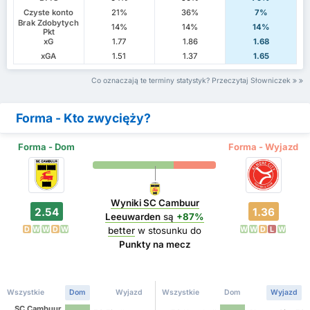
Czyste konto
21%
36%
7%
Brak Zdobytych
14%
14%
14%
Pkt
xG
1.77
1.86
1.68
xGA
1.51
1.37
1.65
Co oznaczają te terminy statystyk? Przeczytaj Słowniczek
Forma - Kto zwycięży?
Forma - Dom
Forma - Wyjazd
Wyniki SC Cambuur
2.54
1.36
Leeuwarden
są
+87%
D
W
W
D
W
W
W
D
L
W
better
w stosunku do
Punkty na mecz
Wszystkie
Dom
Wyjazd
Wszystkie
Dom
Wyjazd
SC Cambuur