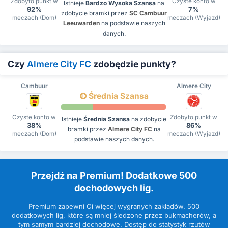
Zdobyto punkt w
Czyste konto w
Istnieje
Bardzo Wysoka Szansa
na
92%
7%
zdobycie bramki przez
SC Cambuur
meczach (Dom)
meczach (Wyjazd)
Leeuwarden
na podstawie naszych
danych.
Czy
Almere City FC
zdobędzie punkty?
Cambuur
Almere City
Średnia Szansa
Czyste konto w
Zdobyto punkt w
Istnieje
Średnia Szansa
na zdobycie
38%
86%
bramki przez
Almere City FC
na
meczach (Dom)
meczach (Wyjazd)
podstawie naszych danych.
Przejdź na Premium! Dodatkowe 500
dochodowych lig.
Premium zapewni Ci więcej wygranych zakładów. 500
dodatkowych lig, które są mniej śledzone przez bukmacherów, a
tym samym bardziej dochodowe. Dostęp do statystyk rzutów