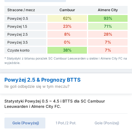
Stracone / mecz
Cambuur
Almere City
62%
93%
Powyżej 0.5
23%
71%
Powyżej 1.5
8%
28%
Powyżej 2.5
0%
7%
Powyżej 3.5
38%
7%
Czyste konto
* Statystyki z bilansu porażek SC Cambuur Leeuwarden u siebie i Almere City FC na
wyjeździe.
Powyżej 2.5 & Prognozy BTTS
Ile goli odbędzie się w tym meczu?
Statystyki Powyżej 0.5 ~ 4.5 i BTTS dla SC Cambuur
Leeuwarden i Almere City FC.
Gole (Powyżej)
1 Poł./2 Poł.
Gole (Poniżej)