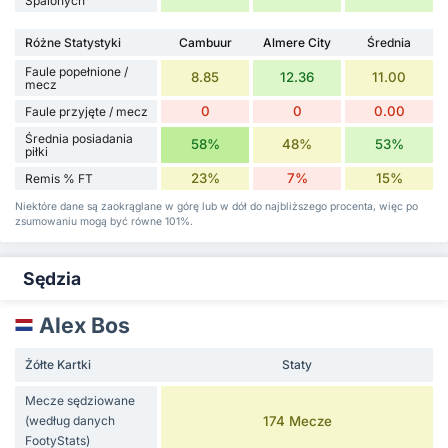
Spalonych
Różne Statystyki
Cambuur
Almere City
Średnia
Faule popełnione /
8.85
12.36
11.00
mecz
0
0
0.00
Faule przyjęte / mecz
Średnia posiadania
58%
48%
53%
piłki
23%
7%
15%
Remis % FT
Niektóre dane są zaokrąglane w górę lub w dół do najbliższego procenta, więc po
zsumowaniu mogą być równe 101%.
Sędzia
Alex Bos
Żółte Kartki
Staty
Mecze sędziowane
(według danych
174 Mecze
FootyStats)