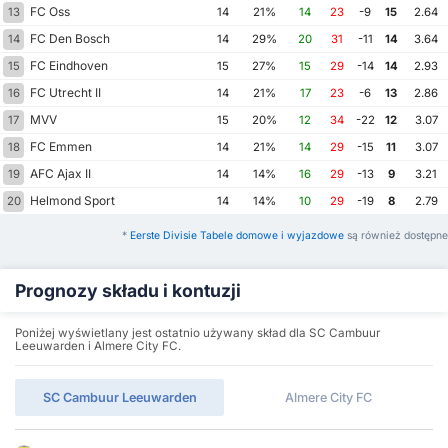
FC Oss
13
14
21%
14
23
-9
15
2.64
FC Den Bosch
14
14
29%
20
31
-11
14
3.64
FC Eindhoven
15
15
27%
15
29
-14
14
2.93
FC Utrecht II
16
14
21%
17
23
-6
13
2.86
MVV
17
15
20%
12
34
-22
12
3.07
FC Emmen
18
14
21%
14
29
-15
11
3.07
AFC Ajax II
19
14
14%
16
29
-13
9
3.21
Helmond Sport
20
14
14%
10
29
-19
8
2.79
*
Eerste Divisie Tabele domowe i wyjazdowe
są również dostępne
Prognozy składu i kontuzji
Poniżej wyświetlany jest ostatnio używany skład dla SC Cambuur
Leeuwarden i Almere City FC.
SC Cambuur Leeuwarden
Almere City FC