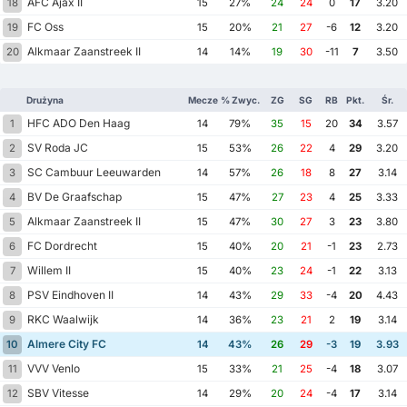
AFC Ajax II
18
15
27%
24
24
0
17
3.20
FC Oss
19
15
20%
21
27
-6
12
3.20
Alkmaar Zaanstreek II
20
14
14%
19
30
-11
7
3.50
Drużyna
Mecze
% Zwyc.
ZG
SG
RB
Pkt.
Śr.
HFC ADO Den Haag
1
14
79%
35
15
20
34
3.57
SV Roda JC
2
15
53%
26
22
4
29
3.20
SC Cambuur Leeuwarden
3
14
57%
26
18
8
27
3.14
BV De Graafschap
4
15
47%
27
23
4
25
3.33
Alkmaar Zaanstreek II
5
15
47%
30
27
3
23
3.80
FC Dordrecht
6
15
40%
20
21
-1
23
2.73
Willem II
7
15
40%
23
24
-1
22
3.13
PSV Eindhoven II
8
14
43%
29
33
-4
20
4.43
RKC Waalwijk
9
14
36%
23
21
2
19
3.14
Almere City FC
10
14
43%
26
29
-3
19
3.93
VVV Venlo
11
15
33%
21
25
-4
18
3.07
SBV Vitesse
12
14
29%
20
24
-4
17
3.14