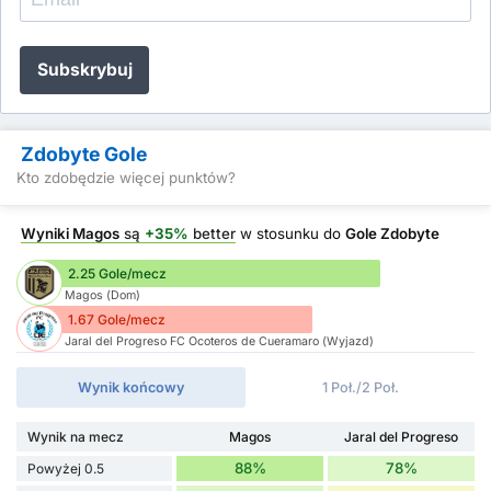
Subskrybuj
Zdobyte Gole
Kto zdobędzie więcej punktów?
Wyniki Magos
są
+35%
better
w stosunku do
Gole Zdobyte
2.25 Gole/mecz
Magos (Dom)
1.67 Gole/mecz
Jaral del Progreso FC Ocoteros de Cueramaro (Wyjazd)
Wynik końcowy
1 Poł./2 Poł.
Wynik na mecz
Magos
Jaral del Progreso
88%
78%
Powyżej 0.5