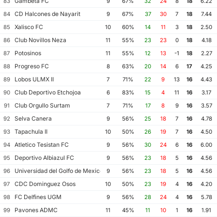
Gambeta FC
83
9
67%
32
24
8
18
6.22
CD Halcones de Nayarit
84
9
67%
37
30
7
18
7.44
Xalisco FC
85
10
60%
14
11
3
18
2.50
Club Novillos Neza
86
11
55%
23
23
0
18
4.18
Potosinos
87
11
55%
12
13
-1
18
2.27
Progreso FC
88
8
63%
20
14
6
17
4.25
Lobos ULMX II
89
7
71%
22
9
13
16
4.43
Club Deportivo Etchojoa
90
6
83%
15
4
11
16
3.17
Club Orgullo Surtam
91
7
71%
17
8
9
16
3.57
Selva Canera
92
9
56%
25
18
7
16
4.78
Tapachula II
93
10
50%
26
19
7
16
4.50
Atletico Tesistan FC
94
9
56%
30
24
6
16
6.00
Deportivo Albiazul FC
95
9
56%
23
18
5
16
4.56
Universidad del Golfo de Mexico FC
96
9
56%
23
18
5
16
4.56
CDC Dominguez Osos
97
10
50%
23
19
4
16
4.20
FC Delfines UGM
98
9
56%
28
24
4
16
5.78
Pavones ADMC
99
11
45%
11
10
1
16
1.91