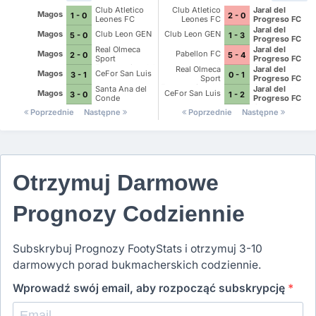
Club Atletico
Club Atletico
Jaral del
Magos
1 - 0
2 - 0
Leones FC
Leones FC
Progreso FC
Ocoteros de
Jaral del
Magos
Club Leon GEN
Club Leon GEN
5 - 0
1 - 3
Cueramaro
Progreso FC
Ocoteros de
Real Olmeca
Jaral del
Magos
Pabellon FC
2 - 0
5 - 4
Cueramaro
Sport
Progreso FC
Empresarios del
Ocoteros de
Real Olmeca
Jaral del
Magos
CeFor San Luis
3 - 1
0 - 1
Rincon
Cueramaro
Sport
Progreso FC
Empresarios del
Ocoteros de
Santa Ana del
Jaral del
Magos
CeFor San Luis
3 - 0
1 - 2
Rincon
Cueramaro
Conde
Progreso FC
Ocoteros de
Poprzednie
Następne
Poprzednie
Następne
Cueramaro
Otrzymuj Darmowe
Prognozy Codziennie
Subskrybuj Prognozy FootyStats i otrzymuj 3-10
darmowych porad bukmacherskich codziennie.
Wprowadź swój email, aby rozpocząć subskrypcję
*