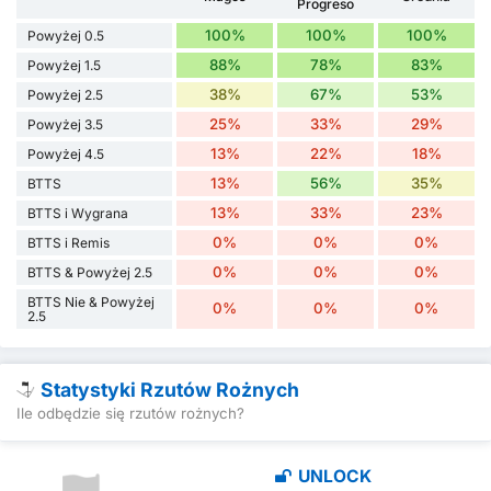
Progreso
100%
100%
100%
Powyżej 0.5
88%
78%
83%
Powyżej 1.5
38%
67%
53%
Powyżej 2.5
25%
33%
29%
Powyżej 3.5
13%
22%
18%
Powyżej 4.5
13%
56%
35%
BTTS
13%
33%
23%
BTTS i Wygrana
0%
0%
0%
BTTS i Remis
0%
0%
0%
BTTS & Powyżej 2.5
BTTS Nie & Powyżej
0%
0%
0%
2.5
Statystyki Rzutów Rożnych
Ile odbędzie się rzutów rożnych?
UNLOCK