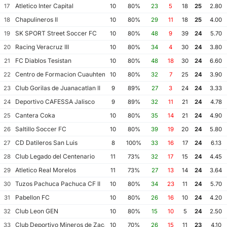
Atletico Inter Capital
17
10
80%
23
5
18
25
2.80
Chapulineros II
18
10
80%
29
11
18
25
4.00
SK SPORT Street Soccer FC
19
10
80%
48
9
39
24
5.70
Racing Veracruz III
20
10
80%
34
4
30
24
3.80
FC Diablos Tesistan
21
10
80%
48
18
30
24
6.60
Centro de Formacion Cuauhtemoc Blanco
22
10
80%
32
7
25
24
3.90
Club Gorilas de Juanacatlan II
23
9
89%
27
3
24
24
3.33
Deportivo CAFESSA Jalisco
24
9
89%
32
11
21
24
4.78
Cantera Coka
25
10
80%
35
14
21
24
4.90
Saltillo Soccer FC
26
10
80%
39
19
20
24
5.80
CD Datileros San Luis
27
8
100%
33
16
17
24
6.13
Club Legado del Centenario
28
11
73%
32
17
15
24
4.45
Atletico Real Morelos
29
11
73%
27
13
14
24
3.64
Tuzos Pachuca Pachuca CF II
30
10
80%
34
23
11
24
5.70
Pabellon FC
31
10
80%
26
16
10
24
4.20
Club Leon GEN
32
10
80%
15
10
5
24
2.50
Club Deportivo Mineros de Zacatecas II
33
10
70%
26
15
11
23
4.10