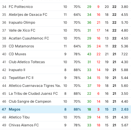
FC Politecnico
34
10
70%
29
9
20
22
3.80
Alebrijes de Oaxaca FC
35
11
64%
34
16
18
22
4.55
Irapuato Olimpo
36
10
70%
36
21
15
22
5.70
Valle de Xico FC
37
10
70%
31
17
14
22
4.80
Acatlan Cuauhtemoc FC
38
10
70%
29
16
13
22
4.50
CD Matamoros
39
11
64%
35
24
11
22
5.36
CD Muxes
40
9
78%
43
22
21
21
7.22
Club Atletico Toltecas
41
10
70%
31
12
19
21
4.30
Irapuato II
42
8
88%
33
14
19
21
5.88
Tepatitlan FC II
43
9
78%
34
15
19
21
5.44
Atletico Cuernavaca Tigres Yautepec
44
10
70%
37
19
18
21
5.60
La Tribu de Ciudad Juarez FC
45
8
88%
22
6
16
21
3.50
Club Sangre de Campeon
46
10
70%
30
14
16
21
4.40
Magos
47
8
88%
18
3
15
21
2.63
Atletico Tibu
48
10
70%
29
14
15
21
4.30
Chivas Alamos FC
49
9
78%
33
18
15
21
5.67