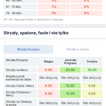
3%
0%
46 - 60 Min.
1%
0%
61 - 75 Min.
3%
0%
76 - 90 Min.
45' i 90' obejmuje bramki w doliczonym czasie gry.
Strzały, spalone, faule i nie tylko
Strzały Drużyny
Strzały w meczu
Strzały Drużyny
Jaral del
Magos
Średnia
Progreso
0.00
20.50
10.00
Strzały na Mecz
Współczynnik
Nie dotyczy
Nie dotyczy
Nie dotyczy
konwersji strzałów
0.00
10.50
5.00
Strzały Celne / Mecz
Strzały Chybione /
0.00
10.00
5.00
Mecz
Strzały na Zdobytą
Nie dotyczy
Nie dotyczy
Nie dotyczy
bramkę