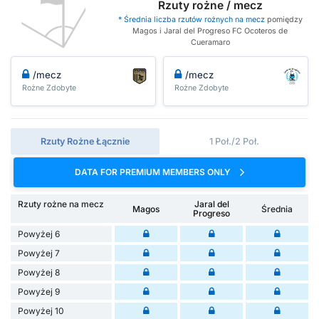
Rzuty rożne / mecz
* Średnia liczba rzutów rożnych na mecz
pomiędzy
Magos i Jaral del Progreso FC Ocoteros de
Cueramaro
/mecz
/mecz
Rożne Zdobyte
Rożne Zdobyte
Rzuty Rożne Łącznie
1 Poł./2 Poł.
DATA FOR PREMIUM MEMBERS ONLY
Rzuty rożne na mecz
Jaral del
Magos
Średnia
Progreso
Powyżej 6
Powyżej 7
Powyżej 8
Powyżej 9
Powyżej 10