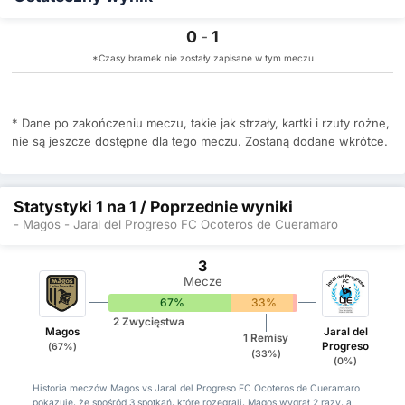
0
-
1
*Czasy bramek nie zostały zapisane w tym meczu
* Dane po zakończeniu meczu, takie jak strzały, kartki i rzuty rożne,
nie są jeszcze dostępne dla tego meczu. Zostaną dodane wkrótce.
Statystyki 1 na 1 / Poprzednie wyniki
- Magos - Jaral del Progreso FC Ocoteros de Cueramaro
3
Mecze
67%
33%
0%
2 Zwycięstwa
Magos
Jaral del
1 Remisy
Progreso
(67%)
(33%)
(0%)
Historia meczów Magos vs Jaral del Progreso FC Ocoteros de Cueramaro
pokazuje, że spośród 3 spotkań, które rozegrali, Magos wygrał 2 razy, a