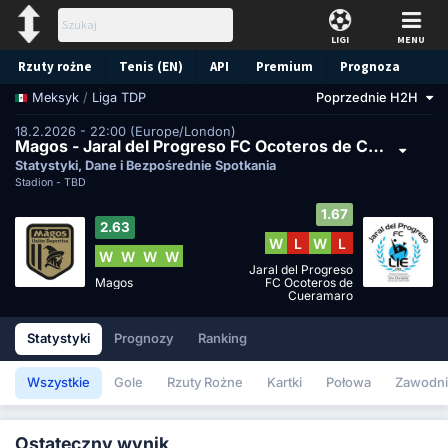
LIGI
MENU
Rzuty rożne
Tenis (EN)
API
Premium
Prognoza
/
Liga TDP
Poprzednie H2H
Meksyk
18.2.2026 - 22:00 (Europe/London)
Magos - Jaral del Progreso FC Ocoteros de Cueramaro
Statystyki, Dane i Bezpośrednie Spotkania
Stadion -
TBD
1.67
2.63
W
L
W
L
W
W
W
W
Jaral del Progreso
Magos
FC Ocoteros de
Cueramaro
Statystyki
Prognozy
Ranking
Wszystkie
Gole
Rzuty Rożne
Kartki
Połowa
Zawodni
Ostateczny wynik