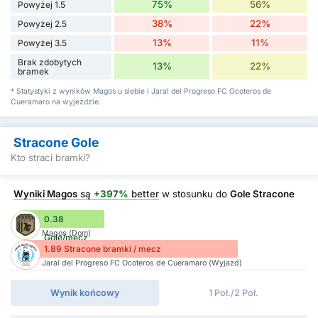
75%
56%
Powyżej 1.5
38%
22%
Powyżej 2.5
13%
11%
Powyżej 3.5
Brak zdobytych
13%
22%
bramek
* Statystyki z wyników Magos u siebie i Jaral del Progreso FC Ocoteros de
Cueramaro na wyjeździe.
Stracone Gole
Kto straci bramki?
Wyniki Magos
są
+397%
better
w stosunku do
Gole Stracone
0.38
Magos (Dom)
Gole/mecz
1.89 Stracone bramki / mecz
Jaral del Progreso FC Ocoteros de Cueramaro (Wyjazd)
Wynik końcowy
1 Poł./2 Poł.