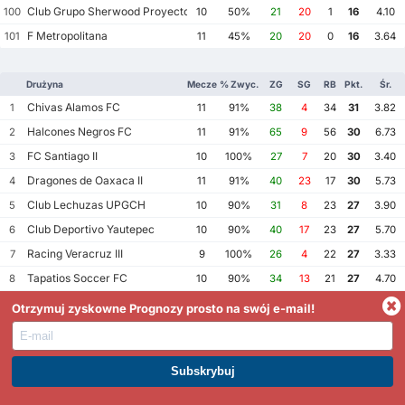
Club Grupo Sherwood Proyecto Mexico Soccer
100
10
50%
21
20
1
16
4.10
F Metropolitana
101
11
45%
20
20
0
16
3.64
Drużyna
Mecze
% Zwyc.
ZG
SG
RB
Pkt.
Śr.
Chivas Alamos FC
1
11
91%
38
4
34
31
3.82
Halcones Negros FC
2
11
91%
65
9
56
30
6.73
FC Santiago II
3
10
100%
27
7
20
30
3.40
Dragones de Oaxaca II
4
11
91%
40
23
17
30
5.73
Club Lechuzas UPGCH
5
10
90%
31
8
23
27
3.90
Club Deportivo Yautepec
6
10
90%
40
17
23
27
5.70
Racing Veracruz III
7
9
100%
26
4
22
27
3.33
Tapatios Soccer FC
8
10
90%
34
13
21
27
4.70
FC Delfines UGM
9
10
90%
36
21
15
27
5.70
Otrzymuj zyskowne Prognozy prosto na swój e-mail!
Club Bombarderos de Tecamac
10
10
80%
35
7
28
26
4.20
SK SPORT Street Soccer FC
11
11
73%
49
24
25
25
6.64
FormaFutIntegral AC
12
11
73%
36
14
22
25
4.55
DOŁĄCZ DO PREMIUM. ZARABIAJ JUŻ DZIŚ
Cantera Coka
13
11
73%
30
13
17
25
3.91