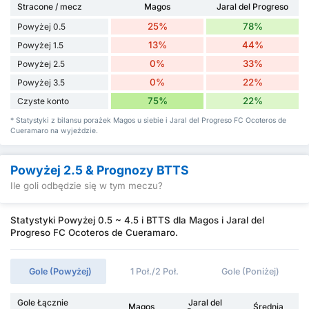
Stracone / mecz
Magos
Jaral del Progreso
25%
78%
Powyżej 0.5
13%
44%
Powyżej 1.5
0%
33%
Powyżej 2.5
0%
22%
Powyżej 3.5
75%
22%
Czyste konto
* Statystyki z bilansu porażek Magos u siebie i Jaral del Progreso FC Ocoteros de
Cueramaro na wyjeździe.
Powyżej 2.5 & Prognozy BTTS
Ile goli odbędzie się w tym meczu?
Statystyki Powyżej 0.5 ~ 4.5 i BTTS dla Magos i Jaral del
Progreso FC Ocoteros de Cueramaro.
Gole (Powyżej)
1 Poł./2 Poł.
Gole (Poniżej)
Gole Łącznie
Jaral del
Magos
Średnia