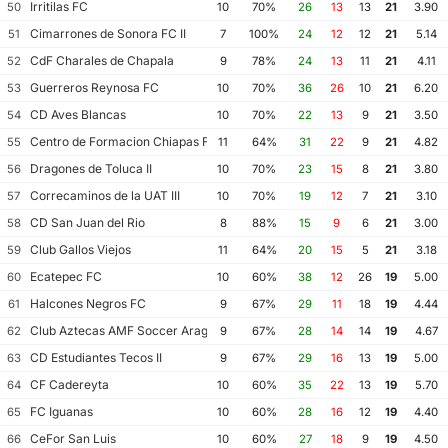
Irritilas FC
50
10
70%
26
13
13
21
3.90
Cimarrones de Sonora FC II
51
7
100%
24
12
12
21
5.14
CdF Charales de Chapala
52
9
78%
24
13
11
21
4.11
Guerreros Reynosa FC
53
10
70%
36
26
10
21
6.20
CD Aves Blancas
54
10
70%
22
13
9
21
3.50
Centro de Formacion Chiapas Futbol
55
11
64%
31
22
9
21
4.82
Dragones de Toluca II
56
10
70%
23
15
8
21
3.80
Correcaminos de la UAT III
57
10
70%
19
12
7
21
3.10
CD San Juan del Rio
58
8
88%
15
9
6
21
3.00
Club Gallos Viejos
59
11
64%
20
15
5
21
3.18
Ecatepec FC
60
10
60%
38
12
26
19
5.00
Halcones Negros FC
61
9
67%
29
11
18
19
4.44
Club Aztecas AMF Soccer Aragon
62
9
67%
28
14
14
19
4.67
CD Estudiantes Tecos II
63
9
67%
29
16
13
19
5.00
CF Cadereyta
64
10
60%
35
22
13
19
5.70
FC Iguanas
65
10
60%
28
16
12
19
4.40
CeFor San Luis
66
10
60%
27
18
9
19
4.50