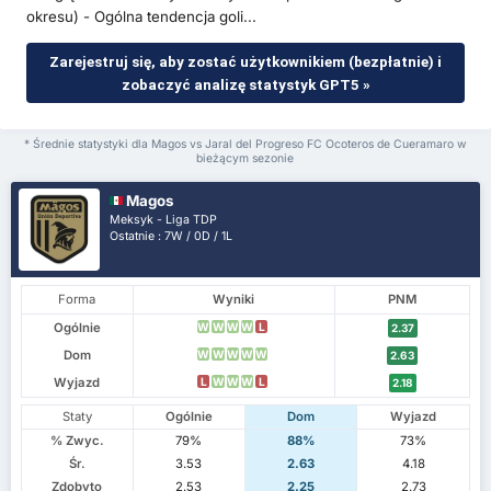
okresu) - Ogólna tendencja goli...
Zarejestruj się, aby zostać użytkownikiem (bezpłatnie) i
zobaczyć analizę statystyk GPT5 »
* Średnie statystyki dla Magos vs Jaral del Progreso FC Ocoteros de Cueramaro w
bieżącym sezonie
Magos
Meksyk - Liga TDP
Ostatnie : 7W / 0D / 1L
Forma
Wyniki
PNM
Ogólnie
W
W
W
W
L
2.37
Dom
W
W
W
W
W
2.63
Wyjazd
L
W
W
W
L
2.18
Staty
Ogólnie
Dom
Wyjazd
% Zwyc.
79%
88%
73%
Śr.
3.53
2.63
4.18
Zdobyto
2.53
2.25
2.73