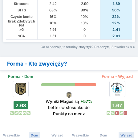
Stracone
2.42
2.90
1.89
BTTS
68%
80%
56%
Czyste konto
16%
10%
22%
Brak Zdobytych
16%
10%
22%
Pkt
xG
1.91
0
2.41
xGA
1.51
0
2.01
Co oznaczają te terminy statystyk? Przeczytaj Słowniczek
Forma - Kto zwycięży?
Forma - Dom
Forma - Wyjazd
Wyniki Magos
są
+57%
2.63
1.67
better
w stosunku do
W
W
W
W
W
W
W
L
W
L
Punkty na mecz
Wszystkie
Dom
Wyjazd
Wszystkie
Dom
Wyjazd