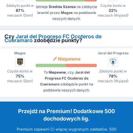
Zdobyto punkt w
Czyste konto w
Istnieje
Średnia Szansa
na zdobycie
87%
22%
bramki przez
Magos
na podstawie
meczach (Dom)
meczach (Wyjazd)
naszych danych.
Czy
Jaral del Progreso FC Ocoteros de
Cueramaro
zdobędzie punkty?
Magos
Jaral del Progreso
Niepewne
Czyste konto w
Zdobyto punkt w
To
Niepewne
, czy
Jaral del
75%
78%
Progreso FC Ocoteros de
meczach (Dom)
meczach (Wyjazd)
Cueramaro
zdobędzie punkt na
podstawie naszych danych.
Przejdź na Premium! Dodatkowe 500
dochodowych lig.
Premium zapewni Ci więcej wygranych zakładów. 500