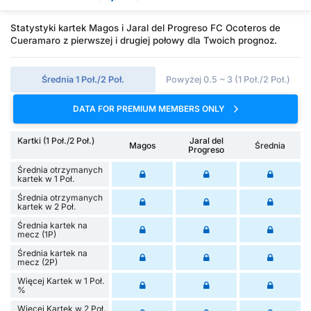
Statystyki kartek Magos i Jaral del Progreso FC Ocoteros de
Cueramaro z pierwszej i drugiej połowy dla Twoich prognoz.
Średnia 1 Poł./2 Poł.
Powyżej 0.5 ~ 3 (1 Poł./2 Poł.)
DATA FOR PREMIUM MEMBERS ONLY
Kartki (1 Poł./2 Poł.)
Jaral del
Magos
Średnia
Progreso
Średnia otrzymanych
kartek w 1 Poł.
Średnia otrzymanych
kartek w 2 Poł.
Średnia kartek na
mecz (1P)
Średnia kartek na
mecz (2P)
Więcej Kartek w 1 Poł.
%
Więcej Kartek w 2 Poł.