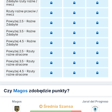
Zdobyte rzuty rożne /
mecz
Rzuty rożne przeciw /
mecz
Powyżej 2.5 - Rożne
Zdobyte
Powyżej 3.5 - Rożne
Zdobyte
Powyżej 4.5 - Rożne
Zdobyte
Powyżej 2.5 - Rzuty
rożne stracone
Powyżej 3.5 - Rzuty
rożne stracone
Powyżej 4.5 - Rzuty
rożne stracone
Czy
Magos
zdobędzie punkty?
Magos
Jaral del Progreso
Średnia Szansa