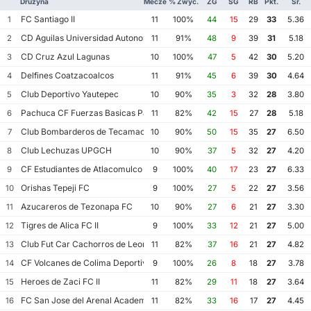
Drużyna
Mecze
% Zwyc.
ZG
SG
RB
Pkt.
Śr.
FC Santiago II
1
11
100%
44
15
29
33
5.36
CD Aguilas Universidad Autonoma de Guerrero
2
11
91%
48
9
39
31
5.18
CD Cruz Azul Lagunas
3
10
100%
47
5
42
30
5.20
Delfines Coatzacoalcos
4
11
91%
45
6
39
30
4.64
Club Deportivo Yautepec
5
10
90%
35
3
32
28
3.80
Pachuca CF Fuerzas Basicas Pachuca CF III
6
11
82%
42
15
27
28
5.18
Club Bombarderos de Tecamac
7
10
90%
50
15
35
27
6.50
Club Lechuzas UPGCH
8
10
90%
37
5
32
27
4.20
CF Estudiantes de Atlacomulco
9
9
100%
40
17
23
27
6.33
Orishas Tepeji FC
10
9
100%
27
5
22
27
3.56
Azucareros de Tezonapa FC
11
10
90%
27
6
21
27
3.30
Tigres de Alica FC II
12
9
100%
33
12
21
27
5.00
Club Fut Car Cachorros de Leon
13
11
82%
37
16
21
27
4.82
CF Volcanes de Colima Deportivo Tala
14
9
100%
26
8
18
27
3.78
Heroes de Zaci FC II
15
11
82%
29
11
18
27
3.64
FC San Jose del Arenal Academia America Leyendas
16
11
82%
33
16
17
27
4.45