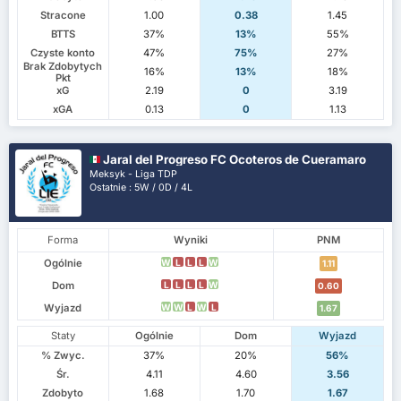
Stracone
1.00
0.38
1.45
BTTS
37%
13%
55%
Czyste konto
47%
75%
27%
Brak Zdobytych
16%
13%
18%
Pkt
xG
2.19
0
3.19
xGA
0.13
0
1.13
Jaral del Progreso FC Ocoteros de Cueramaro
Meksyk - Liga TDP
Ostatnie : 5W / 0D / 4L
Forma
Wyniki
PNM
Ogólnie
W
L
L
L
W
1.11
Dom
L
L
L
L
W
0.60
Wyjazd
W
W
L
W
L
1.67
Staty
Ogólnie
Dom
Wyjazd
% Zwyc.
37%
20%
56%
Śr.
4.11
4.60
3.56
Zdobyto
1.68
1.70
1.67