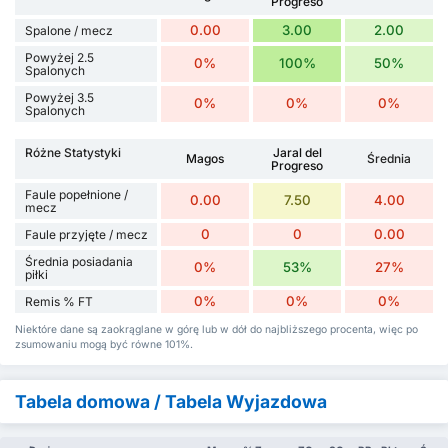
Progreso
0.00
3.00
2.00
Spalone / mecz
Powyżej 2.5
0%
100%
50%
Spalonych
Powyżej 3.5
0%
0%
0%
Spalonych
Różne Statystyki
Jaral del
Magos
Średnia
Progreso
Faule popełnione /
0.00
7.50
4.00
mecz
0
0
0.00
Faule przyjęte / mecz
Średnia posiadania
0%
53%
27%
piłki
0%
0%
0%
Remis % FT
Niektóre dane są zaokrąglane w górę lub w dół do najbliższego procenta, więc po
zsumowaniu mogą być równe 101%.
Tabela domowa / Tabela Wyjazdowa