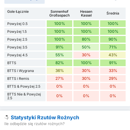
Gole Łącznie
Sonnenhof
Hessen
Średnia
Großaspach
Kassel
100%
100%
100%
Powyżej 0.5
100%
100%
100%
Powyżej 1.5
100%
80%
90%
Powyżej 2.5
91%
50%
71%
Powyżej 3.5
55%
30%
43%
Powyżej 4.5
82%
100%
91%
BTTS
36%
30%
33%
BTTS i Wygrana
27%
30%
29%
BTTS i Remis
0%
0%
0%
BTTS & Powyżej 2.5
BTTS Nie & Powyżej
0%
0%
0%
2.5
Statystyki Rzutów Rożnych
Ile odbędzie się rzutów rożnych?