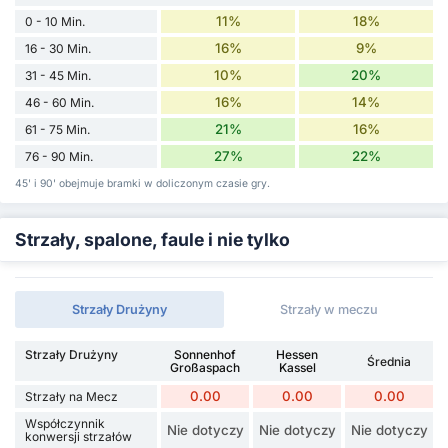
11%
18%
0 - 10 Min.
16%
9%
16 - 30 Min.
10%
20%
31 - 45 Min.
16%
14%
46 - 60 Min.
21%
16%
61 - 75 Min.
27%
22%
76 - 90 Min.
45' i 90' obejmuje bramki w doliczonym czasie gry.
Strzały, spalone, faule i nie tylko
Strzały Drużyny
Strzały w meczu
Strzały Drużyny
Sonnenhof
Hessen
Średnia
Großaspach
Kassel
0.00
0.00
0.00
Strzały na Mecz
Współczynnik
Nie dotyczy
Nie dotyczy
Nie dotyczy
konwersji strzałów