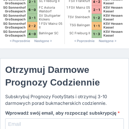
SC Freiburg II
FSV Frankfurt
2 - 1
4 - 2
GroSsaspach
Kassel
SG Sonnenhof
FC Astoria
1 FSV Mainz 05
KSV Hessen
6 - 0
2 - 1
GroSsaspach
Walldorf
II
Kassel
SG Sonnenhof
SV Stuttgarter
KSV Hessen
TSV Steinbach
3 - 1
1 - 2
GroSsaspach
Kickers
Kassel
SG Sonnenhof
1 FSV Mainz 05
KSV Hessen
TSG Balingen
2 - 2
1 - 1
GroSsaspach
II
Kassel
SG Sonnenhof
KSV Hessen
Bahlinger SC
SC Freiburg II
4 - 0
1 - 3
GroSsaspach
Kassel
Poprzednie
Następne
Poprzednie
Następne
Otrzymuj Darmowe
Prognozy Codziennie
Subskrybuj Prognozy FootyStats i otrzymuj 3-10
darmowych porad bukmacherskich codziennie.
Wprowadź swój email, aby rozpocząć subskrypcję
*