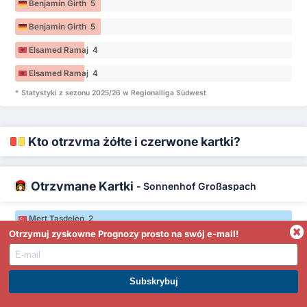
Benjamin Girth 5
Benjamin Girth 5
Elsamed Ramaj 4
Elsamed Ramaj 4
* Statystyki z sezonu 2025/26 w Regionalliga Südwest
Kto otrzyma żółte i czerwone kartki?
Otrzymane Kartki
-
Sonnenhof Großaspach
Mert Taşdelen 2
Otrzymuj zyskowne Prognozy prosto na swój e-mail!
Mert Taşdelen 2
Volkan Celiktas 2
Volkan Celiktas 2
DOŁĄCZ DO PREMIUM. ZARABIAJ JUŻ DZIŚ