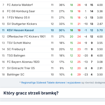
FC Astoria Walldorf
7
11
36%
18
26
-8
15
4.00
FC 08 Homburg Saar
8
11
27%
19
18
1
14
3.36
1 FSV Mainz 05 II
9
11
27%
15
18
-3
13
3.00
SV Stuttgarter Kickers
10
12
33%
11
21
-10
13
2.67
KSV Hessen Kassel
11
10
30%
18
19
-1
12
3.70
Offenbacher FC Kickers 1901
12
11
27%
20
24
-4
12
4.00
TSV Schott Mainz
13
11
18%
15
24
-9
9
3.55
SC Freiburg II
14
10
20%
12
23
-11
9
3.50
TSG Balingen
15
11
18%
12
32
-20
8
4.00
FC Bayern Alzenau 1920
16
12
17%
12
25
-13
7
3.08
SV Eintracht Trier 05
17
11
9%
12
20
-8
6
2.91
Bahlinger SC
18
10
10%
6
29
-23
4
3.50
*
Regionalliga Südwest Tabele domowe i wyjazdowe
są również dostępne
Który gracz strzeli bramkę?