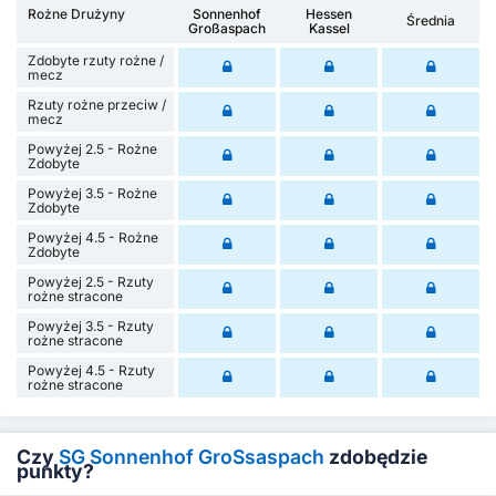
Rożne Drużyny
Sonnenhof
Hessen
Średnia
Großaspach
Kassel
Zdobyte rzuty rożne /
mecz
Rzuty rożne przeciw /
mecz
Powyżej 2.5 - Rożne
Zdobyte
Powyżej 3.5 - Rożne
Zdobyte
Powyżej 4.5 - Rożne
Zdobyte
Powyżej 2.5 - Rzuty
rożne stracone
Powyżej 3.5 - Rzuty
rożne stracone
Powyżej 4.5 - Rzuty
rożne stracone
Czy
SG Sonnenhof GroSsaspach
zdobędzie
punkty?