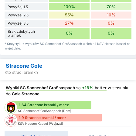
100%
70%
Powyżej 1.5
55%
10%
Powyżej 2.5
27%
0%
Powyżej 3.5
Brak zdobytych
0%
0%
bramek
* Statystyki z wyników SG Sonnenhof GroSsaspach u siebie i KSV Hessen Kassel na
wyjeździe.
Stracone Gole
Kto straci bramki?
Wyniki SG Sonnenhof GroSsaspach
są
+16%
better
w stosunku
do
Gole Stracone
1.64 Stracone bramki / mecz
SG Sonnenhof GroSsaspach (Dom)
1.9 Stracone bramki / mecz
KSV Hessen Kassel (Wyjazd)