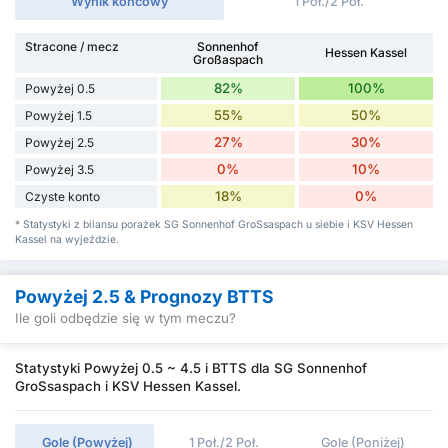
Wynik końcowy
1 Poł./2 Poł.
Stracone / mecz
Sonnenhof
Hessen Kassel
Großaspach
82%
100%
Powyżej 0.5
55%
50%
Powyżej 1.5
27%
30%
Powyżej 2.5
0%
10%
Powyżej 3.5
18%
0%
Czyste konto
* Statystyki z bilansu porażek SG Sonnenhof GroSsaspach u siebie i KSV Hessen
Kassel na wyjeździe.
Powyżej 2.5 & Prognozy BTTS
Ile goli odbędzie się w tym meczu?
Statystyki Powyżej 0.5 ~ 4.5 i BTTS dla SG Sonnenhof
GroSsaspach i KSV Hessen Kassel.
Gole (Powyżej)
1 Poł./2 Poł.
Gole (Poniżej)