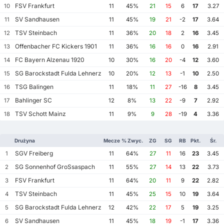
FSV Frankfurt
10
11
45%
21
15
6
17
3.27
SV Sandhausen
11
11
45%
19
21
-2
17
3.64
TSV Steinbach
12
11
36%
20
18
2
16
3.45
Offenbacher FC Kickers 1901
13
11
36%
16
16
0
16
2.91
FC Bayern Alzenau 1920
14
10
30%
16
20
-4
12
3.60
SG Barockstadt Fulda Lehnerz
15
10
20%
12
13
-1
10
2.50
TSG Balingen
16
11
18%
11
27
-16
8
3.45
Bahlinger SC
17
12
8%
13
22
-9
7
2.92
TSV Schott Mainz
18
11
9%
9
28
-19
4
3.36
Drużyna
Mecze
% Zwyc.
ZG
SG
RB
Pkt.
Śr.
SGV Freiberg
1
11
64%
27
11
16
23
3.45
SG Sonnenhof GroSsaspach
2
11
55%
27
14
13
22
3.73
FSV Frankfurt
3
11
64%
20
11
9
22
2.82
TSV Steinbach
4
11
45%
25
15
10
19
3.64
SG Barockstadt Fulda Lehnerz
5
12
42%
22
17
5
19
3.25
SV Sandhausen
6
11
45%
18
19
-1
17
3.36