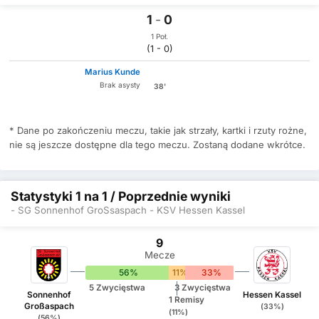
1
-
0
1 Poł.
(1 - 0)
Marius Kunde
Brak asysty
38'
* Dane po zakończeniu meczu, takie jak strzały, kartki i rzuty rożne,
nie są jeszcze dostępne dla tego meczu. Zostaną dodane wkrótce.
Statystyki 1 na 1 / Poprzednie wyniki
- SG Sonnenhof GroSsaspach - KSV Hessen Kassel
9
Mecze
56%
11%
33%
5 Zwycięstwa
3 Zwycięstwa
Sonnenhof
Hessen Kassel
1 Remisy
Großaspach
(33%)
(11%)
(56%)