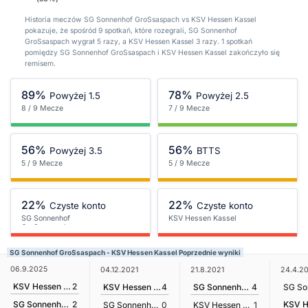
Historia meczów SG Sonnenhof GroSsaspach vs KSV Hessen Kassel
pokazuje, że spośród 9 spotkań, które rozegrali, SG Sonnenhof
GroSsaspach wygrał 5 razy, a KSV Hessen Kassel 3 razy. 1 spotkań
pomiędzy SG Sonnenhof GroSsaspach i KSV Hessen Kassel zakończyło się
remisem.
89%
78%
Powyżej 1.5
Powyżej 2.5
8 / 9 Mecze
7 / 9 Mecze
56%
56%
Powyżej 3.5
BTTS
5 / 9 Mecze
5 / 9 Mecze
22%
22%
Czyste konto
Czyste konto
SG Sonnenhof
KSV Hessen Kassel
GroSsaspach
SG Sonnenhof GroSsaspach - KSV Hessen Kassel Poprzednie wyniki
06.9.2025
04.12.2021
21.8.2021
24.4.2
KSV Hessen Kassel
2
KSV Hessen Kassel
4
SG Sonnenhof GroSsaspach
4
SG Sonnenhof GroSsaspach
2
SG Sonnenhof GroSsaspach
0
KSV Hessen Kassel
1