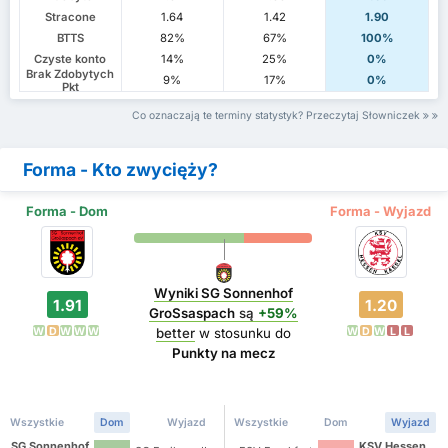
Stracone
1.64
1.42
1.90
BTTS
82%
67%
100%
Czyste konto
14%
25%
0%
Brak Zdobytych
9%
17%
0%
Pkt
Co oznaczają te terminy statystyk? Przeczytaj Słowniczek
Forma - Kto zwycięży?
Forma - Dom
Forma - Wyjazd
Wyniki SG Sonnenhof
1.91
1.20
GroSsaspach
są
+59%
W
D
W
W
W
W
D
W
L
L
better
w stosunku do
Punkty na mecz
Wszystkie
Dom
Wyjazd
Wszystkie
Dom
Wyjazd
SG Sonnenhof
KSV Hessen