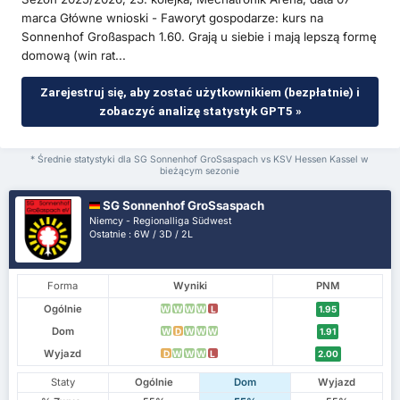
marca Główne wnioski - Faworyt gospodarze: kurs na
Sonnenhof Großaspach 1.60. Grają u siebie i mają lepszą formę
domową (win rat...
Zarejestruj się, aby zostać użytkownikiem (bezpłatnie) i
zobaczyć analizę statystyk GPT5 »
* Średnie statystyki dla SG Sonnenhof GroSsaspach vs KSV Hessen Kassel w
bieżącym sezonie
SG Sonnenhof GroSsaspach
Niemcy - Regionalliga Südwest
Ostatnie : 6W / 3D / 2L
Forma
Wyniki
PNM
Ogólnie
W
W
W
W
L
1.95
Dom
W
D
W
W
W
1.91
Wyjazd
D
W
W
W
L
2.00
Staty
Ogólnie
Dom
Wyjazd