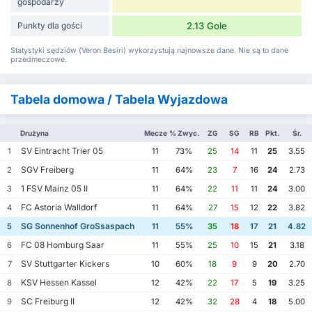
gospodarzy
Punkty dla gości
2.13 Gole
Statystyki sędziów (Veron Besiri) wykorzystują najnowsze dane. Nie są to dane
przedmeczowe.
Tabela domowa / Tabela Wyjazdowa
Drużyna
Mecze
% Zwyc.
ZG
SG
RB
Pkt.
Śr.
SV Eintracht Trier 05
1
11
73%
25
14
11
25
3.55
SGV Freiberg
2
11
64%
23
7
16
24
2.73
1 FSV Mainz 05 II
3
11
64%
22
11
11
24
3.00
FC Astoria Walldorf
4
11
64%
27
15
12
22
3.82
SG Sonnenhof GroSsaspach
5
11
55%
35
18
17
21
4.82
FC 08 Homburg Saar
6
11
55%
25
10
15
21
3.18
SV Stuttgarter Kickers
7
10
60%
18
9
9
20
2.70
KSV Hessen Kassel
8
12
42%
22
17
5
19
3.25
SC Freiburg II
9
12
42%
32
28
4
18
5.00