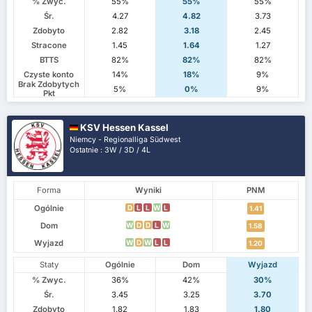
% Zwyc.
55%
55%
55%
Śr.
4.27
4.82
3.73
Zdobyto
2.82
3.18
2.45
Stracone
1.45
1.64
1.27
BTTS
82%
82%
82%
Czyste konto
14%
18%
9%
Brak Zdobytych
5%
0%
9%
Pkt
KSV Hessen Kassel
Niemcy - Regionalliga Südwest
Ostatnie : 3W / 3D / 4L
Forma
Wyniki
PNM
Ogólnie
D
L
L
W
L
1.41
Dom
W
D
D
L
W
1.58
Wyjazd
W
D
W
L
L
1.20
Staty
Ogólnie
Dom
Wyjazd
% Zwyc.
36%
42%
30%
Śr.
3.45
3.25
3.70
Zdobyto
1.82
1.83
1.80