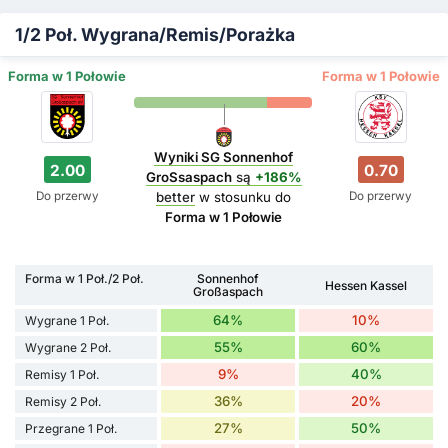
1/2 Poł. Wygrana/Remis/Porażka
Forma w 1 Połowie
Forma w 1 Połowie
Wyniki SG Sonnenhof
2.00
0.70
GroSsaspach
są
+186%
Do przerwy
Do przerwy
better
w stosunku do
Forma w 1 Połowie
Forma w 1 Poł./2 Poł.
Sonnenhof
Hessen Kassel
Großaspach
64%
10%
Wygrane 1 Poł.
55%
60%
Wygrane 2 Poł.
9%
40%
Remisy 1 Poł.
36%
20%
Remisy 2 Poł.
27%
50%
Przegrane 1 Poł.