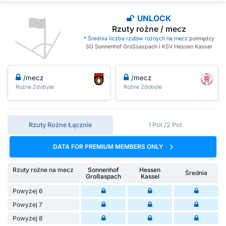
UNLOCK
Rzuty rożne / mecz
* Średnia liczba rzutów rożnych na mecz
pomiędzy
SG Sonnenhof GroSsaspach i KSV Hessen Kassel
/mecz
/mecz
Rożne Zdobyte
Rożne Zdobyte
Rzuty Rożne Łącznie
1 Poł./2 Poł.
DATA FOR PREMIUM MEMBERS ONLY
Rzuty rożne na mecz
Sonnenhof
Hessen
Średnia
Großaspach
Kassel
Powyżej 6
Powyżej 7
Powyżej 8