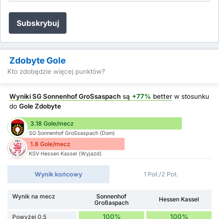
Subskrybuj
Zdobyte Gole
Kto zdobędzie więcej punktów?
Wyniki SG Sonnenhof GroSsaspach
są
+77%
better
w stosunku
do
Gole Zdobyte
3.18 Gole/mecz
SG Sonnenhof GroSsaspach (Dom)
1.8 Gole/mecz
KSV Hessen Kassel (Wyjazd)
Wynik końcowy
1 Poł./2 Poł.
Wynik na mecz
Sonnenhof
Hessen Kassel
Großaspach
100%
100%
Powyżej 0.5