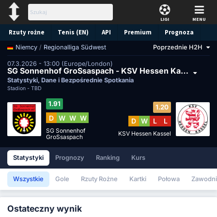
LIGI
MENU
Rzuty rożne
Tenis (EN)
API
Premium
Prognoza
/
Regionalliga Südwest
Poprzednie H2H
Niemcy
07.3.2026 - 13:00 (Europe/London)
SG Sonnenhof GroSsaspach - KSV Hessen Kassel
Statystyki, Dane i Bezpośrednie Spotkania
Stadion -
TBD
1.91
1.20
D
W
W
W
D
W
L
L
SG Sonnenhof
KSV Hessen Kassel
GroSsaspach
Statystyki
Prognozy
Ranking
Kurs
Wszystkie
Gole
Rzuty Rożne
Kartki
Połowa
Zawodni
Ostateczny wynik