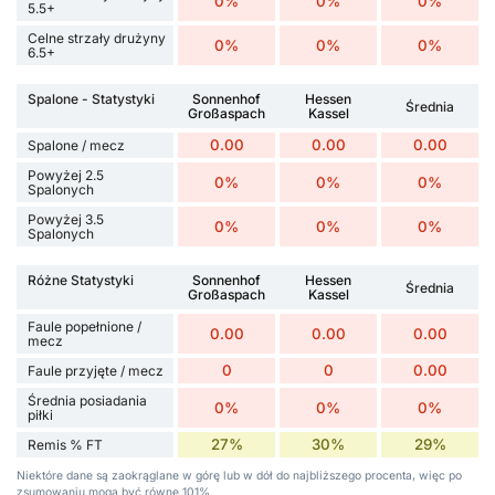
0%
0%
0%
5.5+
Celne strzały drużyny
0%
0%
0%
6.5+
Spalone - Statystyki
Sonnenhof
Hessen
Średnia
Großaspach
Kassel
0.00
0.00
0.00
Spalone / mecz
Powyżej 2.5
0%
0%
0%
Spalonych
Powyżej 3.5
0%
0%
0%
Spalonych
Różne Statystyki
Sonnenhof
Hessen
Średnia
Großaspach
Kassel
Faule popełnione /
0.00
0.00
0.00
mecz
0
0
0.00
Faule przyjęte / mecz
Średnia posiadania
0%
0%
0%
piłki
27%
30%
29%
Remis % FT
Niektóre dane są zaokrąglane w górę lub w dół do najbliższego procenta, więc po
zsumowaniu mogą być równe 101%.