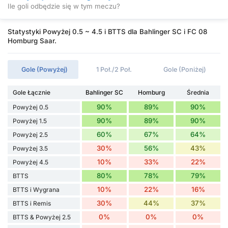
Ile goli odbędzie się w tym meczu?
Statystyki Powyżej 0.5 ~ 4.5 i BTTS dla Bahlinger SC i FC 08
Homburg Saar.
Gole (Powyżej)
1 Poł./2 Poł.
Gole (Poniżej)
Gole Łącznie
Bahlinger SC
Homburg
Średnia
90%
89%
90%
Powyżej 0.5
90%
89%
90%
Powyżej 1.5
60%
67%
64%
Powyżej 2.5
30%
56%
43%
Powyżej 3.5
10%
33%
22%
Powyżej 4.5
80%
78%
79%
BTTS
10%
22%
16%
BTTS i Wygrana
30%
44%
37%
BTTS i Remis
0%
0%
0%
BTTS & Powyżej 2.5