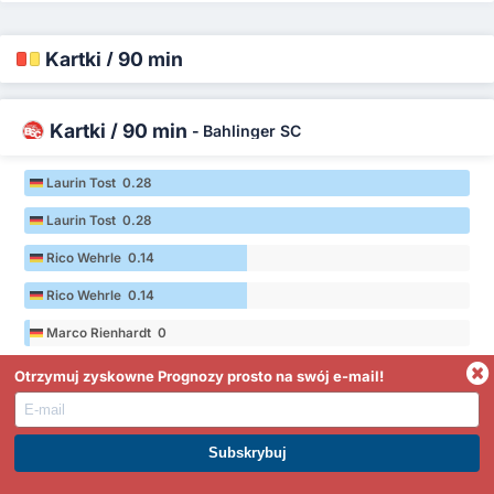
Kartki / 90 min
Kartki / 90 min
-
Bahlinger SC
Laurin Tost 0.28
Laurin Tost 0.28
Rico Wehrle 0.14
Rico Wehrle 0.14
Marco Rienhardt 0
Marco Rienhardt 0
Otrzymuj zyskowne Prognozy prosto na swój e-mail!
* Statystyki z sezonu 2025/26 w Regionalliga Südwest
DOŁĄCZ DO PREMIUM. ZARABIAJ JUŻ DZIŚ
Kartki / 90 min
-
Homburg