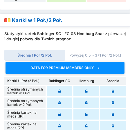
Kartki w 1 Poł./2 Poł.
Statystyki kartek Bahlinger SC i FC 08 Homburg Saar z pierwszej
i drugiej połowy dla Twoich prognoz.
Średnia 1 Poł./2 Poł.
Powyżej 0.5 ~ 3 (1 Poł./2 Poł.)
DATA FOR PREMIUM MEMBERS ONLY
Kartki (1 Poł./2 Poł.)
Bahlinger SC
Homburg
Średnia
Średnia otrzymanych
kartek w 1 Poł.
Średnia otrzymanych
kartek w 2 Poł.
Średnia kartek na
mecz (1P)
Średnia kartek na
mecz (2P)