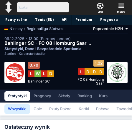
LIGI
MENU
Rzuty rożne
Tenis (EN)
API
Premium
Prognoza
/
Regionalliga Südwest
Poprzednie H2H
Niemcy
06.12.2025 - 13:00 (Europe/London)
Bahlinger SC - FC 08 Homburg Saar
Statystyki, Dane i Bezpośrednie Spotkania
Stadion -
Kaiserstuhlstadion
1.22
0.70
L
D
D
D
L
W
L
D
FC 08 Homburg
Bahlinger SC
Saar
Statystyki
Prognozy
Składy
Ranking
Kurs
Wszystkie
Gole
Rzuty Rożne
Kartki
Połowa
Zawodni
Ostateczny wynik