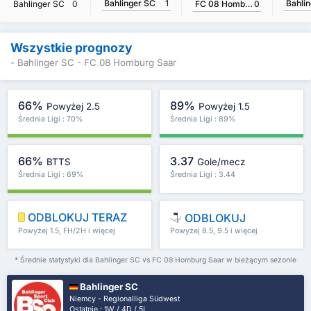
Bahlinger SC
1
Bahli
FC 08 Homburg Saar
0
Bahlinger SC
0
Wszystkie prognozy
- Bahlinger SC - FC 08 Homburg Saar
66%
89%
Powyżej 2.5
Powyżej 1.5
Średnia Ligi : 70%
Średnia Ligi : 89%
66%
3.37
BTTS
Gole/mecz
Średnia Ligi : 69%
Średnia Ligi : 3.44
ODBLOKUJ TERAZ
ODBLOKUJ
Powyżej 1.5, FH/2H i więcej
Powyżej 8.5, 9.5 i więcej
* Średnie statystyki dla Bahlinger SC vs FC 08 Homburg Saar w bieżącym sezonie
Bahlinger SC
Niemcy - Regionalliga Südwest
Ostatnie : 1W / 4D / 5L