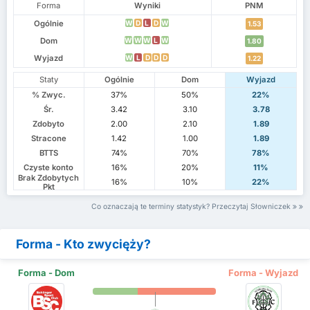
Forma
Wyniki
PNM
Ogólnie
W
D
L
D
W
1.53
Dom
W
W
W
L
W
1.80
Wyjazd
W
L
D
D
D
1.22
Staty
Ogólnie
Dom
Wyjazd
% Zwyc.
37%
50%
22%
Śr.
3.42
3.10
3.78
Zdobyto
2.00
2.10
1.89
Stracone
1.42
1.00
1.89
BTTS
74%
70%
78%
Czyste konto
16%
20%
11%
Brak Zdobytych
16%
10%
22%
Pkt
Co oznaczają te terminy statystyk? Przeczytaj Słowniczek
Forma - Kto zwycięży?
Forma - Dom
Forma - Wyjazd