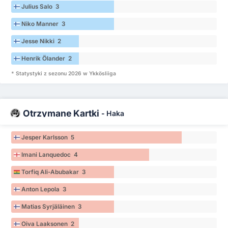
Julius Salo 3
Niko Manner 3
Jesse Nikki 2
Henrik Ölander 2
* Statystyki z sezonu 2026 w Ykkösliiga
Otrzymane Kartki
-
Haka
Jesper Karlsson 5
Imani Lanquedoc 4
Torfiq Ali-Abubakar 3
Anton Lepola 3
Matias Syrjäläinen 3
Oiva Laaksonen 2