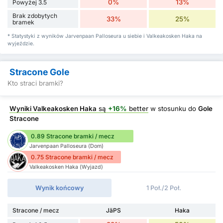
0%
13%
Powyżej 3.5
Brak zdobytych
33%
25%
bramek
* Statystyki z wyników Jarvenpaan Palloseura u siebie i Valkeakosken Haka na
wyjeździe.
Stracone Gole
Kto straci bramki?
Wyniki Valkeakosken Haka
są
+16%
better
w stosunku do
Gole
Stracone
0.89 Stracone bramki / mecz
Jarvenpaan Palloseura (Dom)
0.75 Stracone bramki / mecz
Valkeakosken Haka (Wyjazd)
Wynik końcowy
1 Poł./2 Poł.
Stracone / mecz
JäPS
Haka