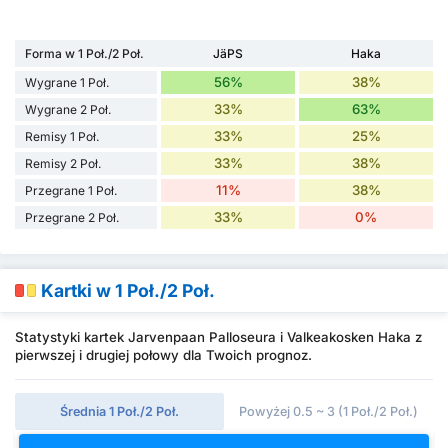
Forma w 1 Poł./2 Poł.
JäPS
Haka
56%
38%
Wygrane 1 Poł.
33%
63%
Wygrane 2 Poł.
33%
25%
Remisy 1 Poł.
33%
38%
Remisy 2 Poł.
11%
38%
Przegrane 1 Poł.
33%
0%
Przegrane 2 Poł.
Kartki w 1 Poł./2 Poł.
Statystyki kartek Jarvenpaan Palloseura i Valkeakosken Haka z
pierwszej i drugiej połowy dla Twoich prognoz.
Średnia 1 Poł./2 Poł.
Powyżej 0.5 ~ 3 (1 Poł./2 Poł.)