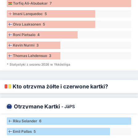
Torfiq Ali-Abubakar 7
Imani Lanquedoc 5
Oiva Laaksonen 5
Roni Pietsalo 4
Kevin Nurmi 3
Thomas Lahdensuo 3
* Statystyki z sezonu 2026 w Ykkösliiga
Kto otrzyma żółte i czerwone kartki?
Otrzymane Kartki
-
JäPS
Riku Selander 6
Emil Pallas 5