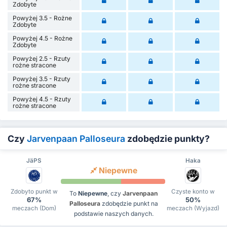
Zdobyte
Powyżej 3.5 - Rożne
Zdobyte
Powyżej 4.5 - Rożne
Zdobyte
Powyżej 2.5 - Rzuty
rożne stracone
Powyżej 3.5 - Rzuty
rożne stracone
Powyżej 4.5 - Rzuty
rożne stracone
Czy
Jarvenpaan Palloseura
zdobędzie punkty?
JäPS
Haka
Niepewne
Zdobyto punkt w
Czyste konto w
To
Niepewne
, czy
Jarvenpaan
67%
50%
Palloseura
zdobędzie punkt na
meczach (Dom)
meczach (Wyjazd)
podstawie naszych danych.