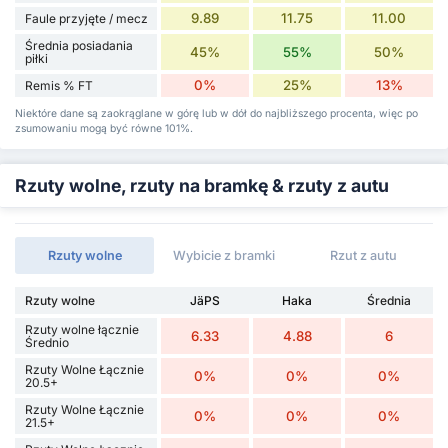
9.89
11.75
11.00
Faule przyjęte / mecz
Średnia posiadania
45%
55%
50%
piłki
0%
25%
13%
Remis % FT
Niektóre dane są zaokrąglane w górę lub w dół do najbliższego procenta, więc po
zsumowaniu mogą być równe 101%.
Rzuty wolne, rzuty na bramkę & rzuty z autu
Rzuty wolne
Wybicie z bramki
Rzut z autu
Rzuty wolne
JäPS
Haka
Średnia
Rzuty wolne łącznie
6.33
4.88
6
Średnio
Rzuty Wolne Łącznie
0%
0%
0%
20.5+
Rzuty Wolne Łącznie
0%
0%
0%
21.5+