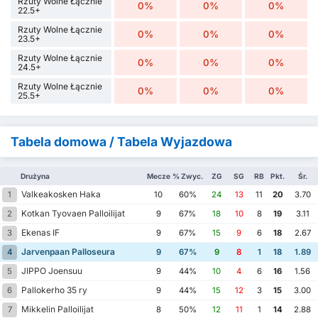
Rzuty Wolne Łącznie
0%
0%
0%
22.5+
Rzuty Wolne Łącznie
0%
0%
0%
23.5+
Rzuty Wolne Łącznie
0%
0%
0%
24.5+
Rzuty Wolne Łącznie
0%
0%
0%
25.5+
Tabela domowa / Tabela Wyjazdowa
Drużyna
Mecze
% Zwyc.
ZG
SG
RB
Pkt.
Śr.
Valkeakosken Haka
1
10
60%
24
13
11
20
3.70
Kotkan Tyovaen Palloilijat
2
9
67%
18
10
8
19
3.11
Ekenas IF
3
9
67%
15
9
6
18
2.67
Jarvenpaan Palloseura
4
9
67%
9
8
1
18
1.89
JIPPO Joensuu
5
9
44%
10
4
6
16
1.56
Pallokerho 35 ry
6
9
44%
15
12
3
15
3.00
Mikkelin Palloilijat
7
8
50%
12
11
1
14
2.88