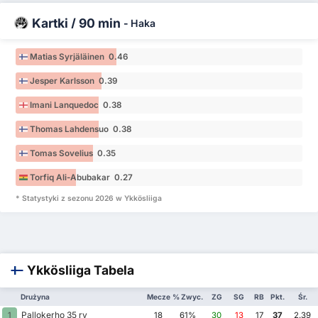
Kartki / 90 min
-
Haka
Matias Syrjäläinen 0.46
Jesper Karlsson 0.39
Imani Lanquedoc 0.38
Thomas Lahdensuo 0.38
Tomas Sovelius 0.35
Torfiq Ali-Abubakar 0.27
* Statystyki z sezonu 2026 w Ykkösliiga
Ykkösliiga Tabela
Drużyna
Mecze
% Zwyc.
ZG
SG
RB
Pkt.
Śr.
Pallokerho 35 ry
1
18
61%
30
13
17
37
2.39