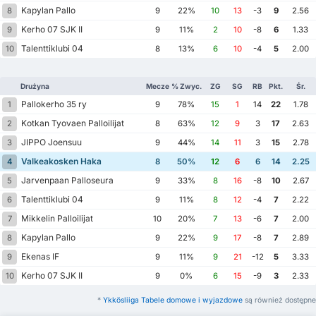
Kapylan Pallo
8
9
22%
10
13
-3
9
2.56
Kerho 07 SJK II
9
9
11%
2
10
-8
6
1.33
Talenttiklubi 04
10
8
13%
6
10
-4
5
2.00
Drużyna
Mecze
% Zwyc.
ZG
SG
RB
Pkt.
Śr.
Pallokerho 35 ry
1
9
78%
15
1
14
22
1.78
Kotkan Tyovaen Palloilijat
2
8
63%
12
9
3
17
2.63
JIPPO Joensuu
3
9
44%
14
11
3
15
2.78
Valkeakosken Haka
4
8
50%
12
6
6
14
2.25
Jarvenpaan Palloseura
5
9
33%
8
16
-8
10
2.67
Talenttiklubi 04
6
9
11%
8
12
-4
7
2.22
Mikkelin Palloilijat
7
10
20%
7
13
-6
7
2.00
Kapylan Pallo
8
9
22%
9
17
-8
7
2.89
Ekenas IF
9
9
11%
9
21
-12
5
3.33
Kerho 07 SJK II
10
9
0%
6
15
-9
3
2.33
*
Ykkösliiga Tabele domowe i wyjazdowe
są również dostępne