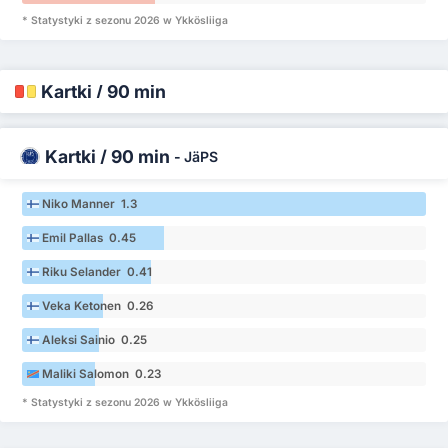
* Statystyki z sezonu 2026 w Ykkösliiga
Kartki / 90 min
Kartki / 90 min
-
JäPS
Niko Manner 1.3
Emil Pallas 0.45
Riku Selander 0.41
Veka Ketonen 0.26
Aleksi Sainio 0.25
Maliki Salomon 0.23
* Statystyki z sezonu 2026 w Ykkösliiga