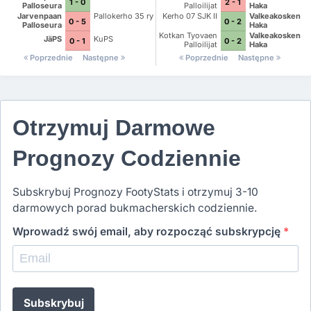
1 - 0
2 - 1
Palloseura
Palloilijat
Haka
Jarvenpaan
Pallokerho 35 ry
Kerho 07 SJK II
Valkeakosken
0 - 5
0 - 2
Palloseura
Haka
Kotkan Tyovaen
Valkeakosken
JäPS
KuPS
0 - 1
0 - 2
Palloilijat
Haka
Poprzednie
Następne
Poprzednie
Następne
Otrzymuj Darmowe
Prognozy Codziennie
Subskrybuj Prognozy FootyStats i otrzymuj 3-10
darmowych porad bukmacherskich codziennie.
Wprowadź swój email, aby rozpocząć subskrypcję
*
Subskrybuj