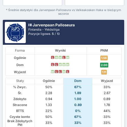
* Średnie statystyki dla Jarvenpaan Palloseura vs Valkeakosken Haka w bieżącym
sezonie
Jarvenpaan Palloseura
Finlandia - Ykkösliiga
Pozycje ligowe.
5
/ 10
Forma
Wyniki
PNM
Ogólnie
L
W
W
L
W
1.56
Dom
L
L
W
W
W
2.00
Wyjazd
W
L
L
W
L
1.11
Staty
Ogólnie
Dom
Wyjazd
% Zwyc.
50%
67%
33%
Śr.
2.28
1.89
2.67
Zdobyto
0.94
1.00
0.89
Stracone
1.33
0.89
1.78
BTTS
22%
0%
44%
Czyste konto
50%
67%
33%
Brak Zdobytych
33%
33%
33%
Pkt