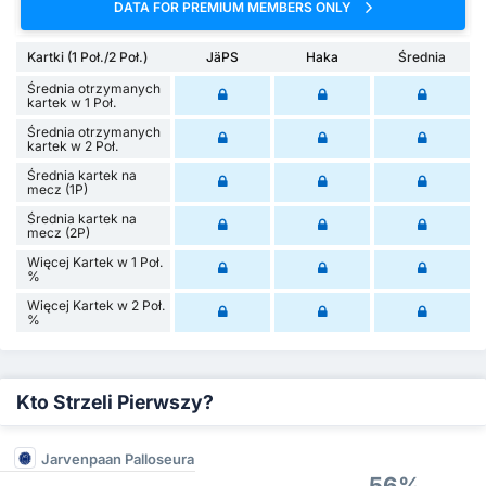
DATA FOR PREMIUM MEMBERS ONLY
Kartki (1 Poł./2 Poł.)
JäPS
Haka
Średnia
Średnia otrzymanych
kartek w 1 Poł.
Średnia otrzymanych
kartek w 2 Poł.
Średnia kartek na
mecz (1P)
Średnia kartek na
mecz (2P)
Więcej Kartek w 1 Poł.
%
Więcej Kartek w 2 Poł.
%
Kto Strzeli Pierwszy?
Jarvenpaan Palloseura
56%