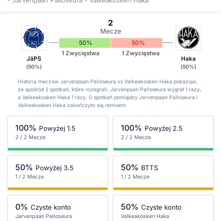
2
Mecze
50%
0%
50%
1 Zwycięstwa
1 Zwycięstwa
JäPS
Haka
(50%)
(50%)
Historia meczów Jarvenpaan Palloseura vs Valkeakosken Haka pokazuje,
że spośród 2 spotkań, które rozegrali, Jarvenpaan Palloseura wygrał 1 razy,
a Valkeakosken Haka 1 razy. 0 spotkań pomiędzy Jarvenpaan Palloseura i
Valkeakosken Haka zakończyło się remisem.
100%
100%
Powyżej 1.5
Powyżej 2.5
2 / 2 Mecze
2 / 2 Mecze
50%
50%
Powyżej 3.5
BTTS
1 / 2 Mecze
1 / 2 Mecze
0%
50%
Czyste konto
Czyste konto
Jarvenpaan Palloseura
Valkeakosken Haka