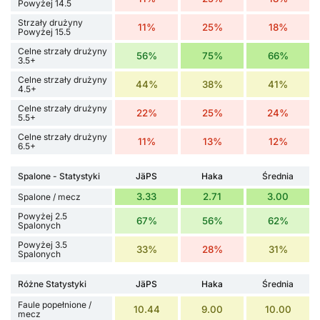
Powyżej 14.5
Strzały drużyny
11%
25%
18%
Powyżej 15.5
Celne strzały drużyny
56%
75%
66%
3.5+
Celne strzały drużyny
44%
38%
41%
4.5+
Celne strzały drużyny
22%
25%
24%
5.5+
Celne strzały drużyny
11%
13%
12%
6.5+
Spalone - Statystyki
JäPS
Haka
Średnia
3.33
2.71
3.00
Spalone / mecz
Powyżej 2.5
67%
56%
62%
Spalonych
Powyżej 3.5
33%
28%
31%
Spalonych
Różne Statystyki
JäPS
Haka
Średnia
Faule popełnione /
10.44
9.00
10.00
mecz