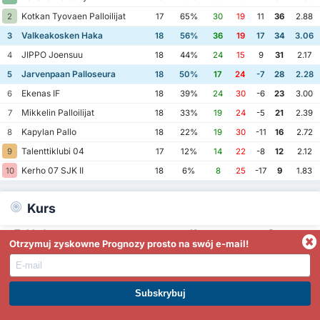
Kotkan Tyovaen Palloilijat
2
17
65%
30
19
11
36
2.88
Valkeakosken Haka
3
18
56%
36
19
17
34
3.06
JIPPO Joensuu
4
18
44%
24
15
9
31
2.17
Jarvenpaan Palloseura
5
18
50%
17
24
-7
28
2.28
Ekenas IF
6
18
39%
24
30
-6
23
3.00
Mikkelin Palloilijat
7
18
33%
19
24
-5
21
2.39
Kapylan Pallo
8
18
22%
19
30
-11
16
2.72
Talenttiklubi 04
9
17
12%
14
22
-8
12
2.12
Kerho 07 SJK II
10
18
6%
8
25
-17
9
1.83
Kurs
Zakład
Kurs
Staty
Otrzymuj zyskowne Prognozy prosto na swój e-mail!
-
67
Jarvenpaan Palloseura Zwycięstwo
%
-
50
Valkeakosken Haka Zwycięstwo
%
-
13
Remis
%
-
94
Powyżej 0.5
%
DOŁĄCZ DO PREMIUM. ZARABIAJ JUŻ DZIŚ
-
54
Powyżej 1.5
%