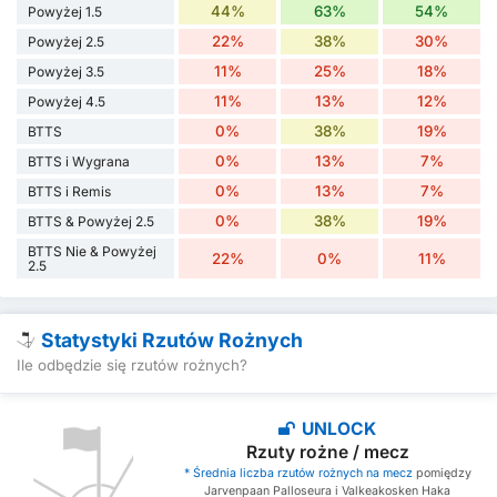
44%
63%
54%
Powyżej 1.5
22%
38%
30%
Powyżej 2.5
11%
25%
18%
Powyżej 3.5
11%
13%
12%
Powyżej 4.5
0%
38%
19%
BTTS
0%
13%
7%
BTTS i Wygrana
0%
13%
7%
BTTS i Remis
0%
38%
19%
BTTS & Powyżej 2.5
BTTS Nie & Powyżej
22%
0%
11%
2.5
Statystyki Rzutów Rożnych
Ile odbędzie się rzutów rożnych?
UNLOCK
Rzuty rożne / mecz
* Średnia liczba rzutów rożnych na mecz
pomiędzy
Jarvenpaan Palloseura i Valkeakosken Haka