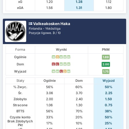
xG
1.20
1.28
1.12
xGA
1.56
1.31
1.80
Valkeakosken Haka
Finlandia - Ykkösliiga
Pozycje ligowe.
3
/ 10
Forma
Wyniki
PNM
Ogólnie
W
D
W
W
W
1.89
Dom
L
L
W
W
W
2.00
Wyjazd
W
W
L
D
W
1.75
Staty
Ogólnie
Dom
Wyjazd
% Zwyc.
56%
60%
50%
Śr.
3.06
3.70
2.25
Zdobyto
2.00
2.40
1.50
Stracone
1.06
1.30
0.75
BTTS
56%
70%
38%
Czyste konto
33%
20%
50%
Brak Zdobytych
17%
10%
25%
Pkt