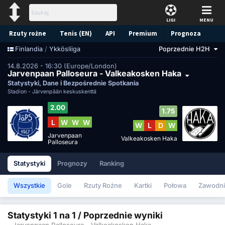
LIGI
MENU
Rzuty rożne
Tenis (EN)
API
Premium
Prognoza
/
Ykkösliiga
Poprzednie H2H
Finlandia
14.8.2026 - 16:30 (Europe/London)
Jarvenpaan Palloseura - Valkeakosken Haka
Statystyki, Dane i Bezpośrednie Spotkania
Stadion -
Järvenpään keskuskenttä
2.00
1.75
L
W
W
W
W
L
D
W
Jarvenpaan
Valkeakosken Haka
Palloseura
Statystyki
Prognozy
Ranking
Wszystkie
Gole
Rzuty Rożne
Kartki
Połowa
Zawodni
Statystyki 1 na 1 / Poprzednie wyniki
- Jarvenpaan Palloseura - Valkeakosken Haka