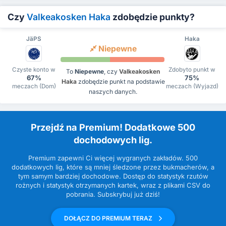
Czy
Valkeakosken Haka
zdobędzie punkty?
JäPS
Haka
Niepewne
Czyste konto w
Zdobyto punkt w
To
Niepewne
, czy
Valkeakosken
67%
75%
Haka
zdobędzie punkt na podstawie
meczach (Dom)
meczach (Wyjazd)
naszych danych.
Przejdź na Premium! Dodatkowe 500
dochodowych lig.
Premium zapewni Ci więcej wygranych zakładów. 500
dodatkowych lig, które są mniej śledzone przez bukmacherów, a
tym samym bardziej dochodowe. Dostęp do statystyk rzutów
rożnych i statystyk otrzymanych kartek, wraz z plikami CSV do
pobrania. Subskrybuj już dziś!
DOŁĄCZ DO PREMIUM TERAZ