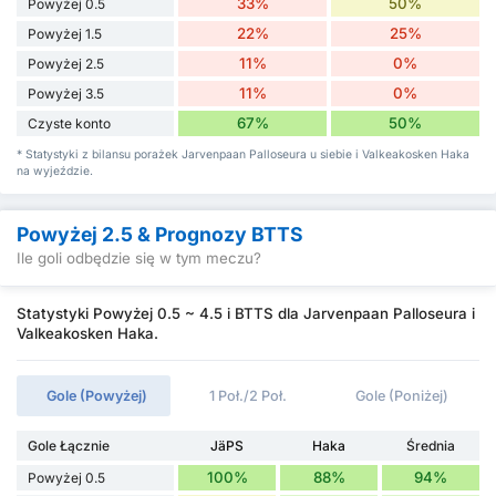
33%
50%
Powyżej 0.5
22%
25%
Powyżej 1.5
11%
0%
Powyżej 2.5
11%
0%
Powyżej 3.5
67%
50%
Czyste konto
* Statystyki z bilansu porażek Jarvenpaan Palloseura u siebie i Valkeakosken Haka
na wyjeździe.
Powyżej 2.5 & Prognozy BTTS
Ile goli odbędzie się w tym meczu?
Statystyki Powyżej 0.5 ~ 4.5 i BTTS dla Jarvenpaan Palloseura i
Valkeakosken Haka.
Gole (Powyżej)
1 Poł./2 Poł.
Gole (Poniżej)
Gole Łącznie
JäPS
Haka
Średnia
100%
88%
94%
Powyżej 0.5