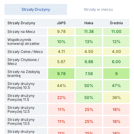
Strzały Drużyny
Strzały w meczu
Strzały Drużyny
JäPS
Haka
Średnia
9.78
11.38
11.00
Strzały na Mecz
Współczynnik
10%
13%
12%
konwersji strzałów
4.11
4.50
4.00
Strzały Celne / Mecz
Strzały Chybione /
5.67
6.88
6.00
Mecz
Strzały na Zdobytą
9.78
7.58
9
bramkę
Strzały drużyny
44%
50%
47%
Powyżej 10.5
Strzały drużyny
22%
50%
36%
Powyżej 11.5
Strzały drużyny
11%
25%
18%
Powyżej 12.5
Strzały drużyny
11%
25%
18%
Powyżej 13.5
Strzały drużyny
11%
25%
18%