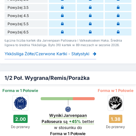
Powyżej 3.5
Powyżej 4.5
Powyżej 5.5
Powyżej 6.5
Łączna liczba kartek dla Jarvenpaan Palloseura i Valkeakosken Haka. Średnia
ligowa to średnia Ykkösliiga. Było 310 kartek w 89 meczach w sezonie 2026.
Ykkösliiga Żółte/Czerwone Kartki - Statystyki
1/2 Poł. Wygrana/Remis/Porażka
Forma w 1 Połowie
Forma w 1 Połowie
Wyniki Jarvenpaan
2.00
1.38
Palloseura
są
+45%
better
Do przerwy
Do przerwy
w stosunku do
Forma w 1 Połowie