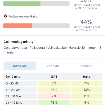
Zdobyli punkt pierwsi
w 10 / 18 meczów
Valkeakosken Haka
44%
Zdobyli punkt pierwsi
w 8 / 18 meczów
Gole według minuty
Gole Jarvenpaan Palloseura i Valkeakosken Haka do 10 minuty i 15
minuty.
Suma Goli
Zdobyto
Stracone
Do 10 min.
JäPS
Haka
5%
7%
0 - 10 Min.
12%
13%
11 - 20 Min.
2%
11%
21 - 30 Min.
15%
9%
31 - 40 Min.