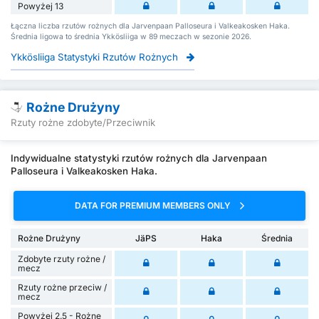
Powyżej 13
Łączna liczba rzutów rożnych dla Jarvenpaan Palloseura i Valkeakosken Haka.
Średnia ligowa to średnia Ykkösliiga w 89 meczach w sezonie 2026.
Ykkösliiga Statystyki Rzutów Rożnych
Rożne Drużyny
Rzuty rożne zdobyte/Przeciwnik
Indywidualne statystyki rzutów rożnych dla Jarvenpaan
Palloseura i Valkeakosken Haka.
DATA FOR PREMIUM MEMBERS ONLY
Rożne Drużyny
JäPS
Haka
Średnia
Zdobyte rzuty rożne /
mecz
Rzuty rożne przeciw /
mecz
Powyżej 2.5 - Rożne