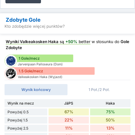
Zdobyte Gole
Kto zdobędzie więcej punktów?
Wyniki Valkeakosken Haka
są
+50%
better
w stosunku do
Gole
Zdobyte
1 Gole/mecz
Jarvenpaan Palloseura (Dom)
1.5 Gole/mecz
Valkeakosken Haka (Wyjazd)
Wynik końcowy
1 Poł./2 Poł.
Wynik na mecz
JäPS
Haka
67%
75%
Powyżej 0.5
22%
50%
Powyżej 1.5
11%
13%
Powyżej 2.5