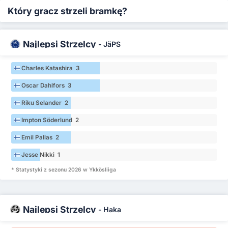
Który gracz strzeli bramkę?
Najlepsi Strzelcy
-
JäPS
Charles Katashira 3
Oscar Dahlfors 3
Riku Selander 2
Impton Söderlund 2
Emil Pallas 2
Jesse Nikki 1
* Statystyki z sezonu 2026 w Ykkösliiga
Najlepsi Strzelcy
-
Haka