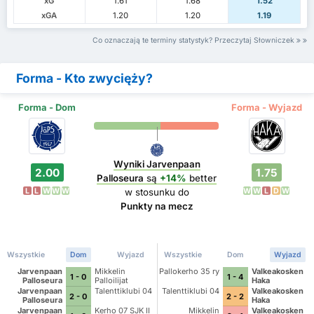
xG
1.61
1.68
1.52
xGA
1.20
1.20
1.19
Co oznaczają te terminy statystyk? Przeczytaj Słowniczek
Forma - Kto zwycięży?
Forma - Dom
Forma - Wyjazd
Wyniki Jarvenpaan
2.00
1.75
Palloseura
są
+14%
better
L
L
W
W
W
W
W
L
D
W
w stosunku do
Punkty na mecz
Wszystkie
Dom
Wyjazd
Wszystkie
Dom
Wyjazd
Jarvenpaan
Mikkelin
Pallokerho 35 ry
Valkeakosken
1 - 0
1 - 4
Palloseura
Palloilijat
Haka
Jarvenpaan
Talenttiklubi 04
Talenttiklubi 04
Valkeakosken
2 - 0
2 - 2
Palloseura
Haka
Jarvenpaan
Kerho 07 SJK II
Mikkelin
Valkeakosken