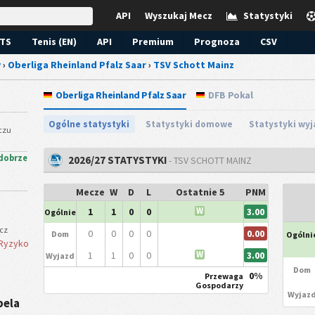
API
Wyszukaj Mecz
Statystyki
TS
Tenis (EN)
API
Premium
Prognoza
CSV
y
›
Oberliga Rheinland Pfalz Saar
›
TSV Schott Mainz
Oberliga Rheinland Pfalz Saar
DFB Pokal
Ogólne statystyki
Statystyki domowe
Statystyki wy
czu
dobrze
2026/27 STATYSTYKI
- TSV SCHOTT MAINZ
Mecze
W
D
L
Ostatnie 5
PNM
3.00
1
1
0
0
W
Ogólnie
cz
0.00
0
0
0
0
Dom
Ogólni
Ryzyko
3.00
1
1
0
0
W
Wyjazd
Dom
0%
Przewaga
Gospodarzy
Wyjaz
bela