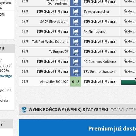
20.9
TSV Schott Mainz
Śr. Gole:
ięstwa
Gonsenheim
Staty
%
12.9
TSV Schott Mainz
SV Auersmacher
Śr. Gole:
0
Staty
%
09.9
SV 07 Elversberg II
TSV Schott Mainz
Śr. Gole:
Staty
05.9
TSV Schott Mainz
FK Pirmasens
Śr. Gole:
Staty
29.8
TuS Rot Weiss Koblenz
TSV Schott Mainz
Śr. Gole:
Staty
nu
15.8
FV Engers 07
TSV Schott Mainz
Śr. Gole:
Staty
r
12.8
TSV Schott Mainz
FC Cosmos Koblenz
Śr. Gole:
Staty
ją, że
100%
08.8
TSV Schott Mainz
TSV Emmelshausen
Śr. Gole:
Staty
berliga
0 - 3
02.8
Ahrweiler BC 1920
TSV Schott Mainz
goli na
ę
ednia
WYNIK KOŃCOWY (WYNIK) STATYSTYKI
- TSV SCHOTT 
ty
Premium już dost