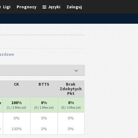
Ligi
Prognozy
Języki
Zaloguj
jazdowe
CK
BTTS
Brak
Zdobytych
Pkt
100%
0%
0%
e
(1 / 1 Mecze)
(0 / 1 Mecze)
(0 / 1 Mecze)
0%
0%
0%
100%
0%
0%
d