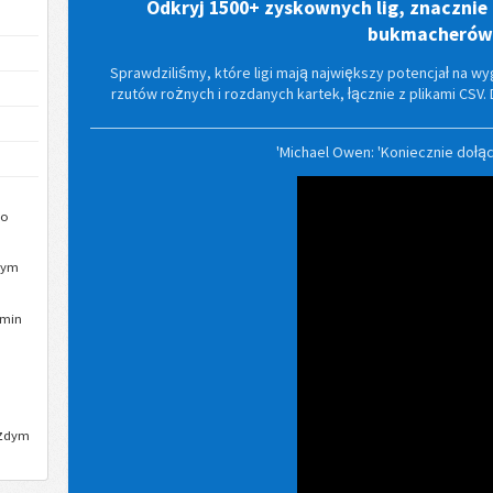
Odkryj 1500+ zyskownych lig, znacznie 
bukmacherów
Sprawdziliśmy, które ligi mają największy potencjał na 
rzutów rożnych i rozdanych kartek, łącznie z plikami CSV.
'Michael Owen: 'Koniecznie dołą
go
tym
min
ażdym