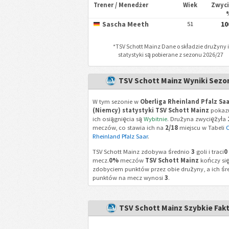
Trener / Menedżer
Wiek
Zwyc
Sascha Meeth
10
51
*
TSV Schott Mainz
Dane o składzie drużyny i
statystyki są pobierane z sezonu 2026/27
TSV Schott Mainz Wyniki Sezo
W tym sezonie w
Oberliga Rheinland Pfalz Saa
(Niemcy) statystyki TSV Schott Mainz
pokazu
ich osiągnięcia są
Wybitnie
. Drużyna zwyciężyła
meczów, co stawia ich na
2/18
miejscu w Tabeli
O
Rheinland Pfalz Saar
.
TSV Schott Mainz zdobywa średnio
3
goli i traci
0
mecz.
0%
meczów
TSV Schott Mainz
kończy si
zdobyciem punktów przez obie drużyny, a ich śr
punktów na mecz wynosi
3
.
TSV Schott Mainz Szybkie Fak