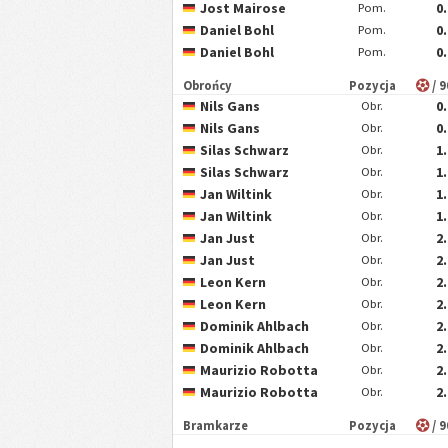
Jost Mairose
0
Pom.
Daniel Bohl
0
Pom.
Daniel Bohl
0
Pom.
Obrońcy
Pozycja
/ 
Nils Gans
0
Obr.
Nils Gans
0
Obr.
Silas Schwarz
1
Obr.
Silas Schwarz
1
Obr.
Jan Wiltink
1
Obr.
Jan Wiltink
1
Obr.
Jan Just
2
Obr.
Jan Just
2
Obr.
Leon Kern
2
Obr.
Leon Kern
2
Obr.
Dominik Ahlbach
2
Obr.
Dominik Ahlbach
2
Obr.
Maurizio Robotta
2
Obr.
Maurizio Robotta
2
Obr.
Bramkarze
Pozycja
/ 