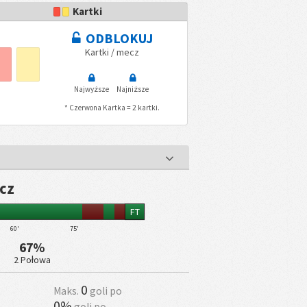
Kartki
ODBLOKUJ
Kartki / mecz
Najwyższe
Najniższe
* Czerwona Kartka = 2 kartki.
cz
FT
60'
75'
67%
2 Połowa
0
Maks.
goli po
0%
goli po