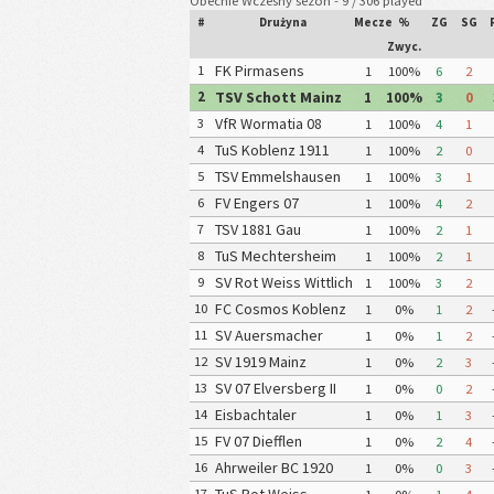
Obecnie Wczesny sezon - 9 / 306 played
#
Drużyna
Mecze
%
ZG
SG
Zwyc.
FK Pirmasens
1
1
100%
6
2
TSV Schott Mainz
2
1
100%
3
0
VfR Wormatia 08
3
1
100%
4
1
Worms
TuS Koblenz 1911
4
1
100%
2
0
TSV Emmelshausen
5
1
100%
3
1
FV Engers 07
6
1
100%
4
2
TSV 1881 Gau
7
1
100%
2
1
Odernheim
TuS Mechtersheim
8
1
100%
2
1
1914
SV Rot Weiss Wittlich
9
1
100%
3
2
1993
FC Cosmos Koblenz
10
1
0%
1
2
SV Auersmacher
11
1
0%
1
2
SV 1919 Mainz
12
1
0%
2
3
Gonsenheim
SV 07 Elversberg II
13
1
0%
0
2
Eisbachtaler
14
1
0%
1
3
Sportfreunde
FV 07 Diefflen
15
1
0%
2
4
Ahrweiler BC 1920
16
1
0%
0
3
17