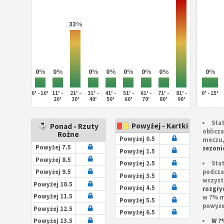
33%
0%
0%
0%
0%
0%
0%
0%
0%
0' - 10'
11' -
21' -
31' -
41' -
51' -
61' -
71' -
81' -
0' - 15'
20'
30'
40'
50'
60'
70'
80'
90'
Sta
Powyżej - Kartki
Ponad - Rzuty
oblicz
Rożne
Powyżej 0.5
meczu
Powyżej 7.5
sezoni
Powyżej 1.5
Powyżej 8.5
Sta
Powyżej 2.5
podcza
Powyżej 9.5
Powyżej 3.5
wszyst
Powyżej 10.5
Powyżej 4.5
rozgry
Powyżej 11.5
w ?% m
Powyżej 5.5
powyże
Powyżej 12.5
Powyżej 6.5
W ?
Powyżej 13.5