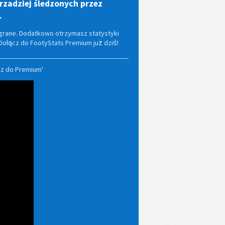
rzadziej śledzonych przez
.
wygrane. Dodatkowo otrzymasz statystyki
 Dołącz do FootyStats Premium już dziś!
cz do Premium'