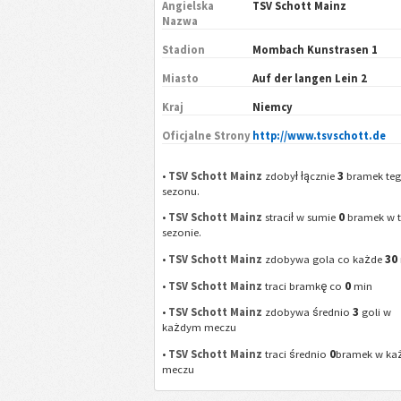
Angielska
TSV Schott Mainz
Nazwa
Stadion
Mombach Kunstrasen 1
Miasto
Auf der langen Lein 2
Kraj
Niemcy
Oficjalne Strony
http://www.tsvschott.de
3
•
TSV Schott Mainz
zdobył łącznie
bramek te
sezonu.
0
•
TSV Schott Mainz
stracił w sumie
bramek w 
sezonie.
30
•
TSV Schott Mainz
zdobywa gola co każde
0
•
TSV Schott Mainz
traci bramkę co
min
3
•
TSV Schott Mainz
zdobywa średnio
goli w
każdym meczu
0
•
TSV Schott Mainz
traci średnio
bramek w k
meczu