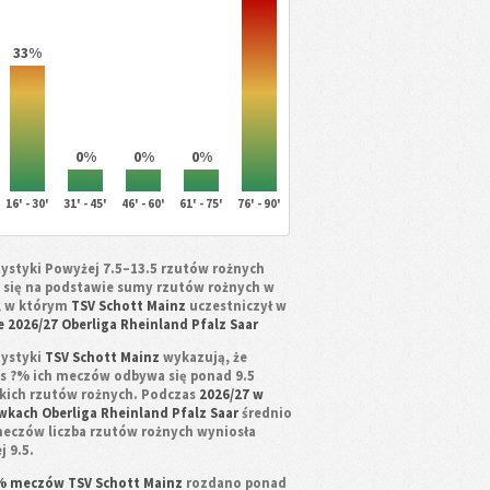
33%
0%
0%
0%
16' - 30'
31' - 45'
46' - 60'
61' - 75'
76' - 90'
tystyki Powyżej 7.5–13.5 rzutów rożnych
a się na podstawie sumy rzutów rożnych w
, w którym
TSV Schott Mainz
uczestniczył w
e 2026/27 Oberliga Rheinland Pfalz Saar
tystyki
TSV Schott Mainz
wykazują, że
s ?% ich meczów odbywa się ponad 9.5
kich rzutów rożnych. Podczas
2026/27 w
wkach Oberliga Rheinland Pfalz Saar
średnio
eczów liczba rzutów rożnych wyniosła
j 9.5.
% meczów TSV Schott Mainz
rozdano ponad