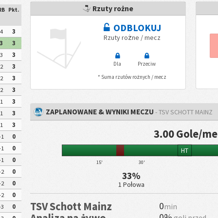
Rzuty rożne
RB
Pkt.
ODBLOKUJ
4
3
Rzuty rożne / mecz
3
3
3
3
Dla
Przeciw
2
3
* Suma rzutów rożnych / mecz
2
3
2
3
1
3
ZAPLANOWANE & WYNIKI MECZU
- TSV SCHOTT MAINZ
1
3
1
3
3.00 Gole/me
-1
0
-1
0
HT
-1
0
15'
30'
-2
0
33%
-2
0
1 Połowa
-2
0
TSV Schott Mainz
0
min
-3
0
0%
Analiza na żywo
goli przed