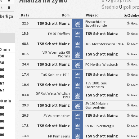
-3
0
0
Średnio
goli pr
-4
0
Data
Dom
Wyjazd
Zdob
Oberliga
Eisbachtaler
22.5
TSV Schott Mainz
Śr. Gole:
Sportfreunde
Staty
15.5
FV 07 Diefflen
TSV Schott Mainz
Śr. Gole:
Staty
08.5
TSV Schott Mainz
TuS Mechtersheim 1914
Śr. Gole:
Staty
90 min
VfR Wormatia 08
01.5
TSV Schott Mainz
Śr. Gole:
.38
Worms
Staty
.38
24.4
TSV Schott Mainz
FC Hertha Wiesbach
Śr. Gole:
Staty
.00
17.4
TuS Koblenz 1911
TSV Schott Mainz
Śr. Gole:
.00
Staty
.67
TSV 1881 Gau
10.4
TSV Schott Mainz
Śr. Gole:
Odernheim
Staty
.67
SV Rot Weiss Wittlich
03.4
TSV Schott Mainz
Śr. Gole:
1993
Staty
90 min
SV 1919 Mainz
29.3
TSV Schott Mainz
Śr. Gole:
.00
Gonsenheim
Staty
.00
20.3
SV Auersmacher
TSV Schott Mainz
Śr. Gole:
Staty
.00
17.3
TSV Schott Mainz
SV 07 Elversberg II
Śr. Gole:
.00
Staty
.00
13.3
FK Pirmasens
TSV Schott Mainz
Śr. Gole:
Staty