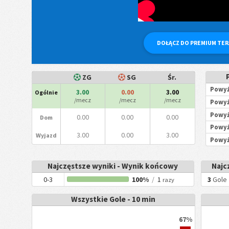
DOŁĄCZ DO PREMIUM TE
ZG
SG
Śr.
Powyż
3.00
0.00
3.00
Ogólnie
/mecz
/mecz
/mecz
Powyż
Powyż
0.00
0.00
0.00
Dom
Powyż
3.00
0.00
3.00
Wyjazd
Powyż
Najczęstsze wyniki - Wynik końcowy
Najc
0-3
100%
/
1
3
Gole
razy
Wszystkie Gole - 10 min
67%