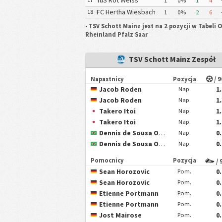
TuS Rot Weiss
1
0%
1
4
Koblenz
FC Hertha Wiesbach
18
1
0%
2
6
•
TSV Schott Mainz jest na 2 pozycji w Tabeli 
Rheinland Pfalz Saar
TSV Schott Mainz Zespół
Napastnicy
Pozycja
/ 
Jacob Roden
1
Nap.
Jacob Roden
1
Nap.
Takero Itoi
1
Nap.
Takero Itoi
1
Nap.
Dennis de Sousa Oelsner
0
Nap.
Dennis de Sousa Oelsner
0
Nap.
Pomocnicy
Pozycja
/ 
Sean Horozovic
0
Pom.
Sean Horozovic
0
Pom.
Etienne Portmann
0
Pom.
Etienne Portmann
0
Pom.
Jost Mairose
0
Pom.