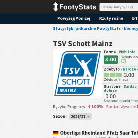
Powyżej/Poniżej
Rzuty rożne
BT
Statystyki piłkarskie FootyStats
›
Niemc
TSV Schott Mainz
Forma
-
Wybitnie
Wyniki Me
3.00
W
Zdobyto
-
Bardzo 
3.00
Zdobyto / mecz
Stracone
-
Bardzo
dobrze
0.00
Stracone bramki / me
100%
Ryzyko Prognozy -
-
Bardzo Wysokie 
Sezon :
2026/27
Oberliga Rheinland Pfalz Saar Ta