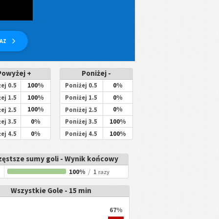
RAZ
Powyżej +
Poniżej -
100%
0%
ej 0.5
Poniżej 0.5
100%
0%
ej 1.5
Poniżej 1.5
100%
0%
ej 2.5
Poniżej 2.5
0%
100%
ej 3.5
Poniżej 3.5
0%
100%
ej 4.5
Poniżej 4.5
zęstsze sumy goli - Wynik końcowy
100%
/
1
razy
Wszystkie Gole - 15 min
67%