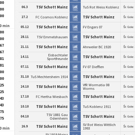
.00
06.3
TSV Schott Mainz
TuS Rot Weiss Koblenz
Śr. Gole:
.00
Staty
.00
27.2
FC Cosmos Koblenz
TSV Schott Mainz
Śr. Gole:
Staty
90 min
05.12
TSV Schott Mainz
FV Engers 07
Śr. Gole:
Staty
.00
28.11
TSV Emmelshausen
TSV Schott Mainz
Śr. Gole:
.00
Staty
.67
21.11
TSV Schott Mainz
Ahrweiler BC 1920
Śr. Gole:
Staty
.67
Eisbachtaler
14.11
TSV Schott Mainz
Śr. Gole:
.81
Sportfreunde
Staty
.81
07.11
TSV Schott Mainz
FV 07 Diefflen
Śr. Gole:
Staty
.00
31.10
TuS Mechtersheim 1914
TSV Schott Mainz
Śr. Gole:
.00
Staty
.25
VfR Wormatia 08
24.10
TSV Schott Mainz
Śr. Gole:
Worms
Staty
.25
17.10
FC Hertha Wiesbach
TSV Schott Mainz
Śr. Gole:
.43
Staty
.43
10.10
TSV Schott Mainz
TuS Koblenz 1911
Śr. Gole:
Staty
.75
TSV 1881 Gau
04.10
TSV Schott Mainz
Śr. Gole:
.75
Odernheim
Staty
SV Rot Weiss Wittlich
26.9
TSV Schott Mainz
Śr. Gole:
90 min
1993
Staty
SV 1919 Mainz