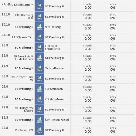
24.10
Śr. Gole:
BTTS:
1 FC Kaiserslautern
SC Freiburg II
0.00
0%
II
Staty
17.10
Śr. Gole:
BTTS:
FC 08 Homburg
SC Freiburg II
0.00
0%
Saar
Staty
10.10
Śr. Gole:
BTTS:
SC Freiburg II
SGV Freiberg
0.00
0%
Staty
03.10
Śr. Gole:
BTTS:
1 FSV Mainz 05 II
SC Freiburg II
0.00
0%
Staty
26.9
Śr. Gole:
BTTS:
Eintracht
SC Freiburg II
0.00
0%
Frankfurt II
Staty
19.9
Śr. Gole:
BTTS:
SG Barockstadt
SC Freiburg II
0.00
0%
Fulda Lehnerz
Staty
11.9
Śr. Gole:
BTTS:
SC Freiburg II
SV Sandhausen
0.00
0%
Staty
08.9
Śr. Gole:
BTTS:
SV Eintracht Trier
SC Freiburg II
0.00
0%
05
Staty
05.9
Śr. Gole:
BTTS:
SC Freiburg II
TSV Steinbach
0.00
0%
Staty
30.8
Śr. Gole:
BTTS:
SC Freiburg II
VfR Mannheim
0.00
0%
Staty
22.8
Śr. Gole:
BTTS:
SV Stuttgarter
SC Freiburg II
0.00
0%
Kickers
Staty
16.8
Śr. Gole:
BTTS:
SC Freiburg II
KSV Hessen Kassel
0.00
0%
Staty
09.8
Śr. Gole:
BTTS:
VfR Aalen 1921
SC Freiburg II
0.00
0%
Staty