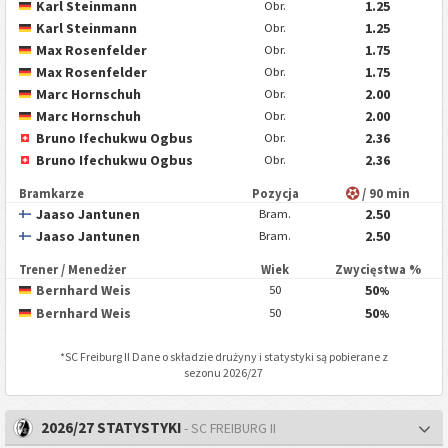
Karl Steinmann
1.25
Obr.
Karl Steinmann
1.25
Obr.
Max Rosenfelder
1.75
Obr.
Max Rosenfelder
1.75
Obr.
Marc Hornschuh
2.00
Obr.
Marc Hornschuh
2.00
Obr.
Bruno Ifechukwu Ogbus
2.36
Obr.
Bruno Ifechukwu Ogbus
2.36
Obr.
Bramkarze
Pozycja
/ 90 min
Jaaso Jantunen
2.50
Bram.
Jaaso Jantunen
2.50
Bram.
Trener / Menedżer
Wiek
Zwycięstwa %
Bernhard Weis
50
50
%
Bernhard Weis
50
50
%
*
SC Freiburg II
Dane o składzie drużyny i statystyki są pobierane z
sezonu 2026/27
2026/27 STATYSTYKI
- SC FREIBURG II