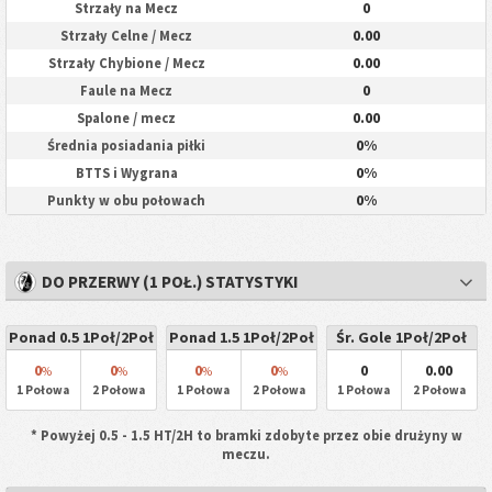
0
Strzały na Mecz
0.00
Strzały Celne / Mecz
0.00
Strzały Chybione / Mecz
0
Faule na Mecz
0.00
Spalone / mecz
0%
Średnia posiadania piłki
0%
BTTS i Wygrana
0%
Punkty w obu połowach
DO PRZERWY (1 POŁ.) STATYSTYKI
Ponad 0.5 1Poł/2Poł
Ponad 1.5 1Poł/2Poł
Śr. Gole 1Poł/2Poł
0
0
0
0
0
0.00
%
%
%
%
1 Połowa
2 Połowa
1 Połowa
2 Połowa
1 Połowa
2 Połowa
* Powyżej 0.5 - 1.5 HT/2H to bramki zdobyte przez obie drużyny w
meczu.