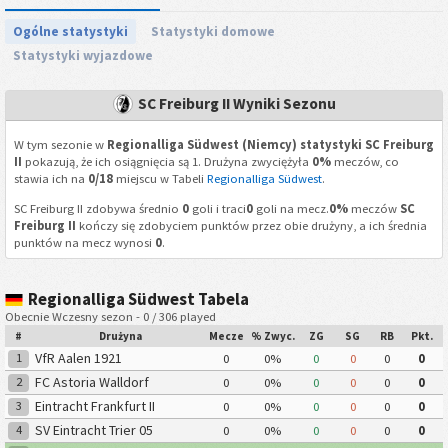
Ogólne statystyki
Statystyki domowe
Statystyki wyjazdowe
SC Freiburg II Wyniki Sezonu
W tym sezonie w
Regionalliga Südwest (Niemcy) statystyki SC Freiburg
II
pokazują, że ich osiągnięcia są 1. Drużyna zwyciężyła
0%
meczów, co
stawia ich na
0/18
miejscu w Tabeli
Regionalliga Südwest
.
SC Freiburg II zdobywa średnio
0
goli i traci
0
goli na mecz.
0%
meczów
SC
Freiburg II
kończy się zdobyciem punktów przez obie drużyny, a ich średnia
punktów na mecz wynosi
0
.
Regionalliga Südwest Tabela
Obecnie Wczesny sezon - 0 / 306 played
#
Drużyna
Mecze
% Zwyc.
ZG
SG
RB
Pkt.
VfR Aalen 1921
1
0
0%
0
0
0
0
FC Astoria Walldorf
2
0
0%
0
0
0
0
Eintracht Frankfurt II
3
0
0%
0
0
0
0
SV Eintracht Trier 05
4
0
0%
0
0
0
0