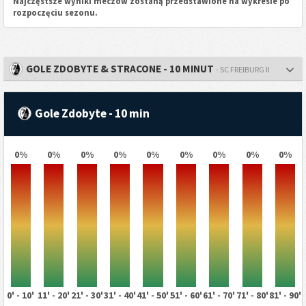
Najczęstsze wyniki meczów zostaną przedstawione na wykresie po
rozpoczęciu sezonu.
GOLE ZDOBYTE & STRACONE - 10 MINUT
- SC FREIBURG II
Gole Zdobyte - 10 min
0%
0%
0%
0%
0%
0%
0%
0%
0%
0' - 10'
11' - 20'
21' - 30'
31' - 40'
41' - 50'
51' - 60'
61' - 70'
71' - 80'
81' - 90'