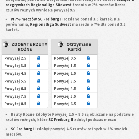
rozgrywkach Regionalliga Südwest
średnio w ?% meczów liczba
rzutów rożnych wyniosła powyżej 9.5.
W ?% meczów SC Freiburg II
rozdano ponad 3.5 kartek. Dla
porównania,
Regionalliga Südwest
ma średnio ?% dla ponad 3.5
kartek.
ZDOBYTE RZUTY
Otrzymane
ROŻNE
Kartki
Powyżej 2.5
Powyżej 0.5
Powyżej 3.5
Powyżej 1.5
Powyżej 4.5
Powyżej 2.5
Powyżej 5.5
Powyżej 3.5
Powyżej 6.5
Powyżej 4.5
Powyżej 7.5
Powyżej 5.5
Powyżej 8.5
Powyżej 6.5
Rzuty Rożne Zdobyte Powyżej 2.5 ~ 8.5 są obliczane na podstawie
rzutów rożnych, które
SC Freiburg II
zdobył podczas meczu.
SC Freiburg II
zdobył powyżej 4.5 rzutów rożnych w ?％ swoich
meczów.