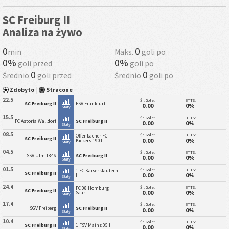
SC Freiburg II
Analiza na żywo
0
0
min
Maks.
goli po
0%
0%
goli przed
goli po
0
0
Średnio
goli przed
Średnio
goli po
Zdobyto
|
Stracone
22.5
Śr. Gole:
BTTS:
SC Freiburg II
FSV Frankfurt
0.00
0%
Staty
15.5
Śr. Gole:
BTTS:
FC Astoria Walldorf
SC Freiburg II
0.00
0%
Staty
08.5
Śr. Gole:
BTTS:
Offenbacher FC
SC Freiburg II
0.00
0%
Kickers 1901
Staty
04.5
Śr. Gole:
BTTS:
SSV Ulm 1846
SC Freiburg II
0.00
0%
Staty
01.5
Śr. Gole:
BTTS:
1 FC Kaiserslautern
SC Freiburg II
0.00
0%
II
Staty
24.4
Śr. Gole:
BTTS:
FC 08 Homburg
SC Freiburg II
0.00
0%
Saar
Staty
17.4
Śr. Gole:
BTTS:
SGV Freiberg
SC Freiburg II
0.00
0%
Staty
10.4
Śr. Gole:
BTTS:
SC Freiburg II
1 FSV Mainz 05 II
0.00
0%
Staty