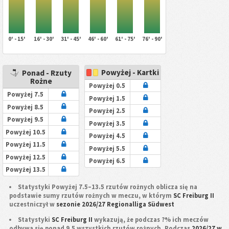
0' - 15'
16' - 30'
31' - 45'
46' - 60'
61' - 75'
76' - 90'
Powyżej - Kartki
Ponad - Rzuty
Rożne
Powyżej 0.5
Powyżej 7.5
Powyżej 1.5
Powyżej 8.5
Powyżej 2.5
Powyżej 9.5
Powyżej 3.5
Powyżej 10.5
Powyżej 4.5
Powyżej 11.5
Powyżej 5.5
Powyżej 12.5
Powyżej 6.5
Powyżej 13.5
Statystyki Powyżej 7.5–13.5 rzutów rożnych oblicza się na
podstawie sumy rzutów rożnych w meczu, w którym
SC Freiburg II
uczestniczył w
sezonie 2026/27 Regionalliga Südwest
Statystyki
SC Freiburg II
wykazują, że podczas ?% ich meczów
odbywa się ponad 9.5 wszystkich rzutów rożnych. Podczas
2026/27 w