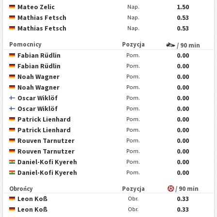
Mateo Zelic
1.50
Nap.
Mathias Fetsch
0.53
Nap.
Mathias Fetsch
0.53
Nap.
Pomocnicy
Pozycja
/ 90 min
Fabian Rüdlin
0.00
Pom.
Fabian Rüdlin
0.00
Pom.
Noah Wagner
0.00
Pom.
Noah Wagner
0.00
Pom.
Oscar Wiklöf
0.00
Pom.
Oscar Wiklöf
0.00
Pom.
Patrick Lienhard
0.00
Pom.
Patrick Lienhard
0.00
Pom.
Rouven Tarnutzer
0.00
Pom.
Rouven Tarnutzer
0.00
Pom.
Daniel-Kofi Kyereh
0.00
Pom.
Daniel-Kofi Kyereh
0.00
Pom.
Obrońcy
Pozycja
/ 90 min
Leon Koß
0.33
Obr.
Leon Koß
0.33
Obr.