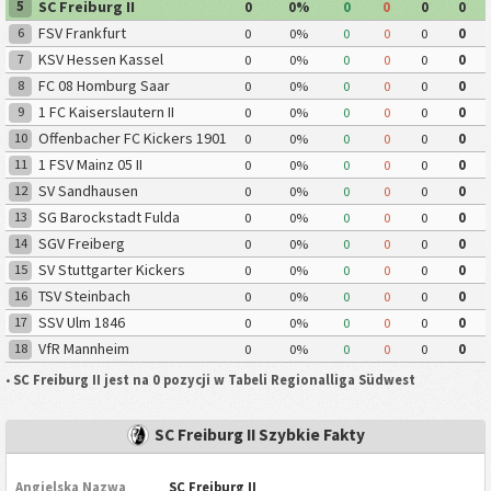
SC Freiburg II
5
0
0%
0
0
0
0
FSV Frankfurt
6
0
0%
0
0
0
0
KSV Hessen Kassel
7
0
0%
0
0
0
0
FC 08 Homburg Saar
8
0
0%
0
0
0
0
1 FC Kaiserslautern II
9
0
0%
0
0
0
0
Offenbacher FC Kickers 1901
10
0
0%
0
0
0
0
1 FSV Mainz 05 II
11
0
0%
0
0
0
0
SV Sandhausen
12
0
0%
0
0
0
0
SG Barockstadt Fulda
13
0
0%
0
0
0
0
Lehnerz
SGV Freiberg
14
0
0%
0
0
0
0
SV Stuttgarter Kickers
15
0
0%
0
0
0
0
TSV Steinbach
16
0
0%
0
0
0
0
SSV Ulm 1846
17
0
0%
0
0
0
0
VfR Mannheim
18
0
0%
0
0
0
0
•
SC Freiburg II jest na 0 pozycji w Tabeli Regionalliga Südwest
SC Freiburg II Szybkie Fakty
Angielska Nazwa
SC Freiburg II