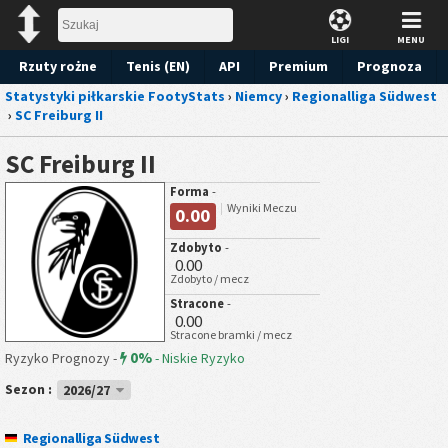
LIGI
MENU
Rzuty rożne
Tenis (EN)
API
Premium
Prognoza
Statystyki piłkarskie FootyStats
›
Niemcy
›
Regionalliga Südwest
›
SC Freiburg II
SC Freiburg II
Forma
-
Wyniki Meczu
0.00
Zdobyto
-
0.00
Zdobyto / mecz
Stracone
-
0.00
Stracone bramki / mecz
0%
Ryzyko Prognozy -
-
Niskie Ryzyko
Sezon :
2026/27
Regionalliga Südwest