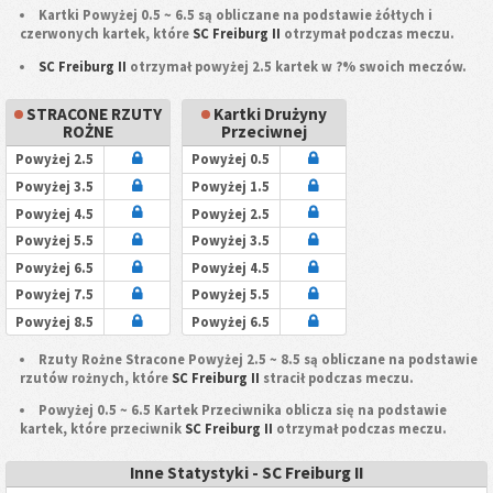
Kartki Powyżej 0.5 ~ 6.5 są obliczane na podstawie żółtych i
czerwonych kartek, które
SC Freiburg II
otrzymał podczas meczu.
SC Freiburg II
otrzymał powyżej 2.5 kartek w ?% swoich meczów.
STRACONE RZUTY
Kartki Drużyny
ROŻNE
Przeciwnej
Powyżej 2.5
Powyżej 0.5
Powyżej 3.5
Powyżej 1.5
Powyżej 4.5
Powyżej 2.5
Powyżej 5.5
Powyżej 3.5
Powyżej 6.5
Powyżej 4.5
Powyżej 7.5
Powyżej 5.5
Powyżej 8.5
Powyżej 6.5
Rzuty Rożne Stracone Powyżej 2.5 ~ 8.5 są obliczane na podstawie
rzutów rożnych, które
SC Freiburg II
stracił podczas meczu.
Powyżej 0.5 ~ 6.5 Kartek Przeciwnika oblicza się na podstawie
kartek, które przeciwnik
SC Freiburg II
otrzymał podczas meczu.
Inne Statystyki - SC Freiburg II