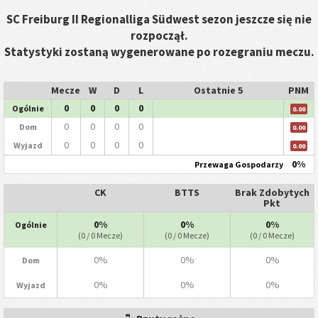
SC Freiburg II Regionalliga Südwest sezon jeszcze się nie
rozpoczął.
Statystyki zostaną wygenerowane po rozegraniu meczu.
Mecze
W
D
L
Ostatnie 5
PNM
0
0
0
0
Ogólnie
0.00
0
0
0
0
Dom
0.00
0
0
0
0
Wyjazd
0.00
0%
Przewaga Gospodarzy
CK
BTTS
Brak Zdobytych
Pkt
0%
0%
0%
Ogólnie
(0 / 0 Mecze)
(0 / 0 Mecze)
(0 / 0 Mecze)
0%
0%
0%
Dom
0%
0%
0%
Wyjazd