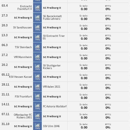
03.4
Śr. Gole:
BTTS:
Eintracht
SC Freiburg II
0.00
0%
Frankfurt II
Staty
27.3
Śr. Gole:
BTTS:
SG Barockstadt
SC Freiburg II
0.00
0%
Fulda Lehnerz
Staty
20.3
Śr. Gole:
BTTS:
SV Sandhausen
SC Freiburg II
0.00
0%
Staty
13.3
Śr. Gole:
BTTS:
SV Eintracht Trier
SC Freiburg II
0.00
0%
05
Staty
06.3
Śr. Gole:
BTTS:
TSV Steinbach
SC Freiburg II
0.00
0%
Staty
27.2
Śr. Gole:
BTTS:
VfR Mannheim
SC Freiburg II
0.00
0%
Staty
20.2
Śr. Gole:
BTTS:
SV Stuttgarter
SC Freiburg II
0.00
0%
Kickers
Staty
05.12
Śr. Gole:
BTTS:
KSV Hessen Kassel
SC Freiburg II
0.00
0%
Staty
28.11
Śr. Gole:
BTTS:
SC Freiburg II
VfR Aalen 1921
0.00
0%
Staty
21.11
Śr. Gole:
BTTS:
FSV Frankfurt
SC Freiburg II
0.00
0%
Staty
14.11
Śr. Gole:
BTTS:
SC Freiburg II
FC Astoria Walldorf
0.00
0%
Staty
07.11
Śr. Gole:
BTTS:
Offenbacher FC
SC Freiburg II
0.00
0%
Kickers 1901
Staty
31.10
Śr. Gole:
BTTS:
SC Freiburg II
SSV Ulm 1846
0.00
0%
Staty