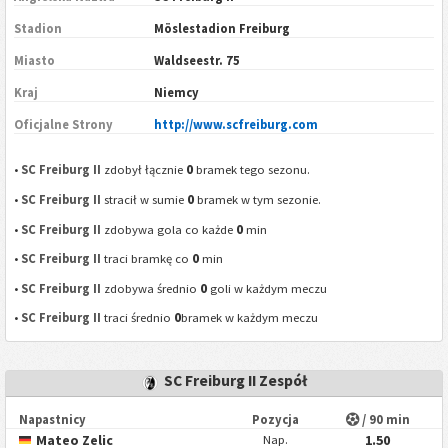
Stadion
Möslestadion Freiburg
Miasto
Waldseestr. 75
Kraj
Niemcy
Oficjalne Strony
http://www.scfreiburg.com
0
•
SC Freiburg II
zdobył łącznie
bramek tego sezonu.
0
•
SC Freiburg II
stracił w sumie
bramek w tym sezonie.
0
•
SC Freiburg II
zdobywa gola co każde
min
0
•
SC Freiburg II
traci bramkę co
min
0
•
SC Freiburg II
zdobywa średnio
goli w każdym meczu
0
•
SC Freiburg II
traci średnio
bramek w każdym meczu
SC Freiburg II Zespół
Napastnicy
Pozycja
/ 90 min
Mateo Zelic
1.50
Nap.