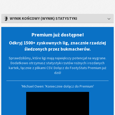
WYNIK KOŃCOWY (WYNIK) STATYSTYKI
Premium już dostępne!
Odkryj 1500+ zyskownych lig, znacznie rzadziej
śledzonych przez bukmacherów.
Sprawdziliśmy, które ligi mają największy potencjał na wygrane.
Dodatkowo otrzymasz statystyki rzutów rożnych i rozdanych
kartek, łącznie z plikami CSV. Dołącz do FootyStats Premium już
dziś!
'Michael Owen: 'Koniecznie dołącz do Premium'