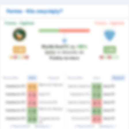
Forma - Kto zwycięży?
Forma - Ogólnie
Forma - Ogólnie
Wyniki Avai FC
są
+46%
1.30
1.90
better
w stosunku do
D
L
W
D
L
L
W
L
W
W
Punkty na mecz
Wszystkie
Dom
Wyjazd
Wszystkie
Dom
Wyjazd
Barra do Garcas
Camboriu FC
Santa Catarina
Avai FC
1 - 1
1 - 2
Camboriu FC
Avai FC
Camboriu FC
Avai FC
1 - 2
1 - 2
Camboriu FC
Criciuma EC
Santa Catarina
Avai FC
1 - 2
3 - 1
Barra do Garcas
Camboriu FC
Figueirense FC
Avai FC
1 - 0
0 - 2
Camboriu FC
Chapecoense
Criciuma EC
Avai FC
2 - 0
2 - 1
AF
Poprzednie
Następne
Poprzednie
Następne