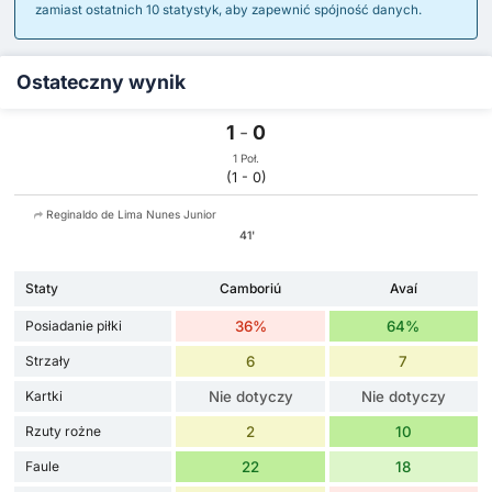
zamiast ostatnich 10 statystyk, aby zapewnić spójność danych.
Ostateczny wynik
1
-
0
1 Poł.
(1 - 0)
Reginaldo de Lima Nunes Junior
41'
Staty
Camboriú
Avaí
Posiadanie piłki
36%
64%
Strzały
6
7
Kartki
Nie dotyczy
Nie dotyczy
Rzuty rożne
2
10
Faule
22
18