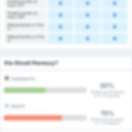
Średnia kartek na
mecz (1P)
Średnia kartek na
mecz (2P)
Więcej Kartek w 1 Poł.
%
Więcej Kartek w 2 Poł.
%
Kto Strzeli Pierwszy?
Camboriu FC
50%
Zdobyli punkt pierwsi
w 5 / 10 meczów
Avai FC
70%
Zdobyli punkt pierwsi
w 7 / 10 meczów