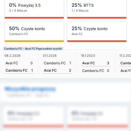
0%
25%
Powyżej 3.5
BTTS
0 / 4 Mecze
1 / 4 Mecze
50%
25%
Czyste konto
Czyste konto
Camboriu FC
Avai FC
Camboriu FC - Avai FC Poprzednie wyniki
08.2.2026
31.1.2026
19.1.2023
17.2.20
Avai FC
0
Camboriu FC
1
Avai FC
3
Cambo
Camboriu FC
1
Avai FC
2
Camboriu FC
0
Avai 
Wszystkie prognozy
- Camboriu FC - Avai FC
0%
0%
Powyżej 2.5
Powyżej 1.5
Średnia Ligi : 0%
Średnia Ligi : 0%