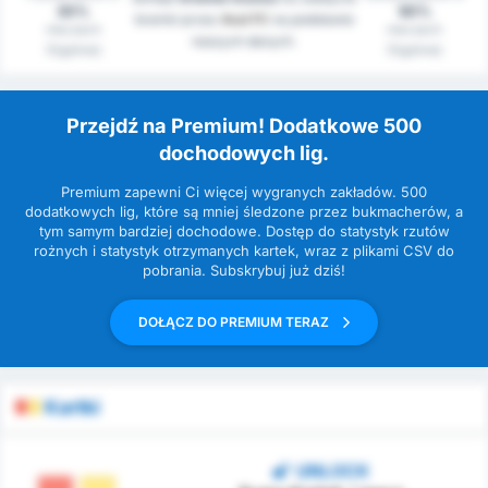
30%
90%
bramki przez
Avai FC
na podstawie
meczach
meczach
naszych danych.
(Ogólnie)
(Ogólnie)
Przejdź na Premium! Dodatkowe 500
dochodowych lig.
Premium zapewni Ci więcej wygranych zakładów. 500
dodatkowych lig, które są mniej śledzone przez bukmacherów, a
tym samym bardziej dochodowe. Dostęp do statystyk rzutów
rożnych i statystyk otrzymanych kartek, wraz z plikami CSV do
pobrania. Subskrybuj już dziś!
DOŁĄCZ DO PREMIUM TERAZ
Kartki
UNLOCK