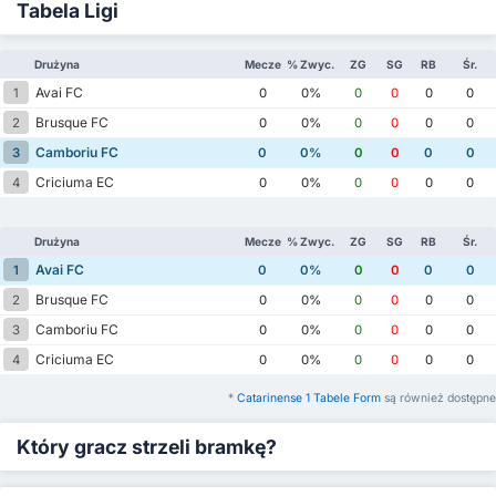
Tabela Ligi
Drużyna
Mecze
% Zwyc.
ZG
SG
RB
Śr.
Avai FC
1
0
0%
0
0
0
0
Brusque FC
2
0
0%
0
0
0
0
Camboriu FC
3
0
0%
0
0
0
0
Criciuma EC
4
0
0%
0
0
0
0
Drużyna
Mecze
% Zwyc.
ZG
SG
RB
Śr.
Avai FC
1
0
0%
0
0
0
0
Brusque FC
2
0
0%
0
0
0
0
Camboriu FC
3
0
0%
0
0
0
0
Criciuma EC
4
0
0%
0
0
0
0
*
Catarinense 1 Tabele Form
są również dostępne
Który gracz strzeli bramkę?