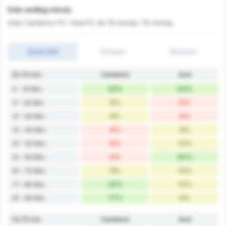
Gole według minuty
Gole Camboriu FC i Avai FC do 10 minuty i 15 minuty.
Suma Goli
Zdobyto
Stracone
Do 10 min.
Camboriú
Avaí
22%
24%
0 - 10 Min.
9%
0%
11 - 20 Min.
9%
4%
21 - 30 Min.
4%
8%
31 - 40 Min.
4%
12%
41 - 50 Min.
4%
20%
51 - 60 Min.
9%
12%
61 - 70 Min.
22%
12%
71 - 80 Min.
17%
8%
81 - 90 Min.
Do 15 min.
Camboriú
Avaí