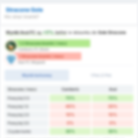
Stracone Gole
Kto straci bramki?
Wyniki Avai FC
są
+17%
better
w stosunku do
Gole Stracone
1.2 Stracone bramki / mecz
Camboriu FC (Dom)
1 Stracone bramki / mecz
Avai FC (Wyjazd)
Wynik końcowy
1 Poł./2 Poł.
Stracone / mecz
Camboriú
Avaí
70%
70%
Powyżej 0.5
40%
20%
Powyżej 1.5
10%
10%
Powyżej 2.5
0%
0%
Powyżej 3.5
30%
30%
Czyste konto