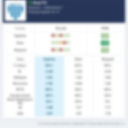
Avai FC
Brazylia - Catarinense 1
Pozycje ligowe.
5
/ 4
Forma
Wyniki
PNM
Ogólnie
L
W
L
W
W
1.90
Dom
W
W
D
L
W
2.00
Wyjazd
L
W
L
W
W
1.80
Staty
Ogólnie
Dom
Wyjazd
% Zwyc.
60%
60%
60%
Śr.
2.50
2.00
3.00
Zdobyto
1.50
1.40
1.60
Stracone
1.00
0.60
1.40
BTTS
60%
40%
80%
Czyste konto
30%
40%
20%
Brak Zdobytych
10%
20%
0%
Pkt
xG
1.66
1.57
1.77
xGA
1.67
1.61
1.74
Co oznaczają te terminy statystyk? Przeczytaj Słowniczek