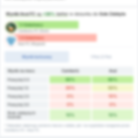
Wyniki Avai FC
są
+36%
better
w stosunku do
Gole Zdobyte
1.1 Gole/mecz
Camboriu FC (Dom)
1.5 Gole/mecz
Avai FC (Wyjazd)
Wynik końcowy
1 Poł./2 Poł.
Wynik na mecz
Camboriú
Avaí
90%
90%
Powyżej 0.5
20%
50%
Powyżej 1.5
0%
10%
Powyżej 2.5
0%
0%
Powyżej 3.5
Brak zdobytych
10%
10%
bramek
* Statystyki obejmują zarówno mecze u siebie, jak i na wyjeździe rozegrane przez
Camboriu FC i Avai FC.