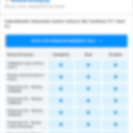
Rzuty rożne zdobyte/Przeciwnik
Indywidualne statystyki rzutów rożnych dla Camboriu FC i Avai
FC.
DATA FOR PREMIUM MEMBERS ONLY
Rożne Drużyny
Camboriú
Avaí
Średnia
Zdobyte rzuty rożne /
mecz
Rzuty rożne przeciw /
mecz
Powyżej 2.5 - Rożne
Zdobyte
Powyżej 3.5 - Rożne
Zdobyte
Powyżej 4.5 - Rożne
Zdobyte
Powyżej 2.5 - Rzuty
rożne stracone