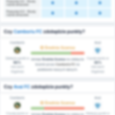
Powyżej 3.5 - Rzuty
rożne stracone
Powyżej 4.5 - Rzuty
rożne stracone
Czy
Camboriu FC
zdobędzie punkty?
Camboriú
Avaí
Średnia Szansa
Zdobyto punkt w
Czyste konto w
Istnieje
Średnia Szansa
na zdobycie
90%
30%
bramki przez
Camboriu FC
na
meczach
meczach
podstawie naszych danych.
(Ogólnie)
(Ogólnie)
Czy
Avai FC
zdobędzie punkty?
Camboriú
Avaí
Średnia Szansa
Czyste konto w
Zdobyto punkt w
Istnieje
Średnia Szansa
na zdobycie