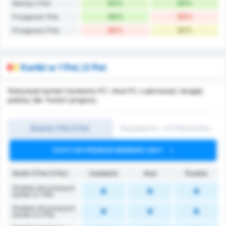
50%
50%
Remisy 2 Poł.
40%
20%
Przegrane 1 Poł.
20%
30%
Przegrane 2 Poł.
Kartki w 1 Poł./2 Poł.
Statystyki kartek Camboriu FC i Avai FC z pierwszej i drugiej
połowy dla Twoich prognoz.
Średnia 1 Poł./2 Poł.
Powyżej 0.5 ~ 3 (1 Poł./2 Poł.)
DATA FOR PREMIUM MEMBERS ONLY
Kartki (1 Poł./2 Poł.)
Camboriú
Avaí
Średnia
Średnia otrzymanych
kartek w 1 Poł.
Średnia otrzymanych
kartek w 2 Poł.