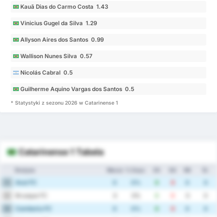
Kauã Dias do Carmo Costa 1.43
Vinicius Gugel da Silva 1.29
Allyson Aires dos Santos 0.99
Wallison Nunes Silva 0.57
Nicolás Cabral 0.5
Guilherme Aquino Vargas dos Santos 0.5
* Statystyki z sezonu 2026 w Catarinense 1
Catarinense 1 Tabela
Drużyna
Mecze
% Zwyc.
ZG
SG
RB
Śr.
Avai FC
1
0
0%
0
0
0
0
Brusque FC
2
0
0%
0
0
0
0
Camboriu FC
3
0
0%
0
0
0
0