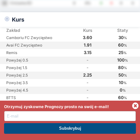
Criciuma EC
4
0
0%
0
0
0
0
Kurs
Zakład
Kurs
Staty
3.60
30
Camboriu FC Zwycięstwo
%
1.91
60
Avai FC Zwycięstwo
%
3.15
25
Remis
%
-
100
Powyżej 0.5
%
-
80
Powyżej 1.5
%
2.25
50
Powyżej 2.5
%
-
10
Powyżej 3.5
%
-
0
Powyżej 4.5
%
-
60
BTTS
%
Otrzymuj zyskowne Prognozy prosto na swój e-mail!
Analiza
Dnia 28.2.2026 drużyna Camboriu FC rozegrała mecz z drużyną Avai
DOŁĄCZ DO PREMIUM. ZARABIAJ JUŻ DZIŚ
FC w Catarinense 1. Mecz zakończył się wynikiem
1 - 0 dla Camboriu
FC
.