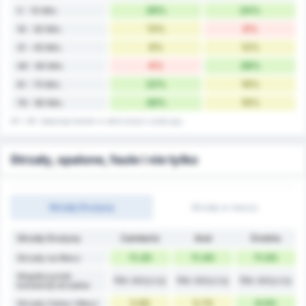
26%
24%
0 - 10 Min.
13%
4%
16 - 30 Min.
9%
12%
31 - 45 Min.
4%
28%
46 - 60 Min.
22%
16%
61 - 75 Min.
26%
16%
76 - 90 Min.
45' i 90' obejmuje bramki w doliczonym czasie gry.
Strzały, spalone, faule i nie tylko
Strzały Drużyny
Strzały w meczu
Strzały Drużyny
Camboriú
Avaí
Średnia
11.20
11.40
11.00
Strzały na Mecz
Współczynnik
Nie dotyczy
Nie dotyczy
Nie dotyczy
konwersji strzałów
5.60
5.70
6.00
Strzały Celne / Mecz