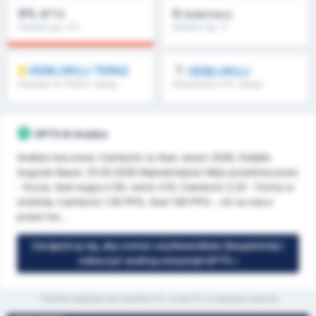
0%
0
BTTS
Gole/mecz
Średnia Ligi : 0%
Średnia Ligi : 0
ODBLOKUJ TERAZ
ODBLOKUJ
Powyżej 1.5, FH/2H i więcej
Powyżej 8.5, 9.5 i więcej
GPT5 AI Analiza
Analiza meczowa: Camboriú vs Avaí, sezon 2026, Estádio
Augusto Bauer, 01.03.2026 Najważniejsze fakty przedmeczowe
- Kursy: Avaí wygra 2.00, remis 3.10, Camboriú 3.25 - Formy w
średniej: Camboriú 1.30 PPG, Avaí 1.90 PPG - xG na mecz
przed me...
Zarejestruj się, aby zostać użytkownikiem (bezpłatnie) i
zobaczyć analizę statystyk GPT5 »
* Średnie statystyki dla Camboriu FC vs Avai FC w bieżącym sezonie