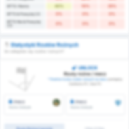
40%
10%
25%
BTTS i Remis
0%
0%
0%
BTTS & Powyżej 2.5
BTTS Nie & Powyżej
0%
0%
0%
2.5
Statystyki Rzutów Rożnych
Ile odbędzie się rzutów rożnych?
UNLOCK
Rzuty rożne / mecz
* Średnia liczba rzutów rożnych na mecz
pomiędzy
Camboriu FC i Avai FC
/mecz
/mecz
Rożne Zdobyte
Rożne Zdobyte
Rzuty Rożne Łącznie
1 Poł./2 Poł.