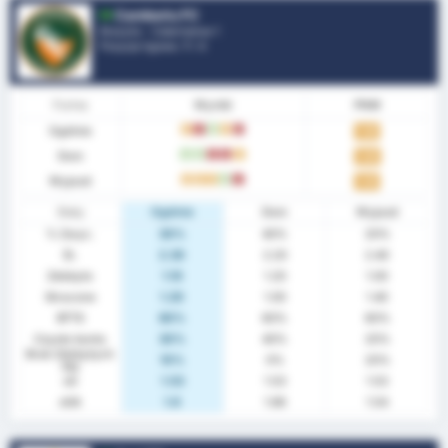
Camboriu FC
Brazylia - Catarinense 1
Pozycje ligowe.
7
/ 4
Forma
Wyniki
PNM
Ogólnie
D
L
W
D
L
1.30
Dom
W
W
L
L
D
1.40
Wyjazd
D
D
D
W
L
1.20
Staty
Ogólnie
Dom
Wyjazd
% Zwyc.
30%
40%
20%
Śr.
2.30
2.20
2.40
Zdobyto
1.10
1.20
1.00
Stracone
1.20
1.00
1.40
BTTS
60%
60%
60%
Czyste konto
30%
40%
20%
Brak Zdobytych
10%
0%
20%
Pkt
xG
1.53
1.53
1.53
xGA
1.6
1.66
1.54