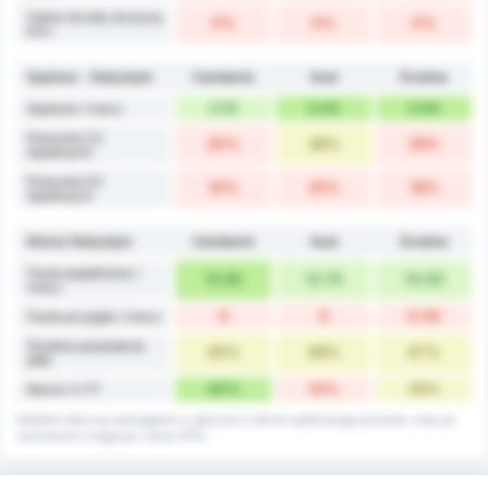
Celne strzały drużyny
0%
0%
0%
6.5+
Spalone - Statystyki
Camboriú
Avaí
Średnia
2.10
3.00
3.00
Spalone / mecz
Powyżej 2.5
20%
38%
29%
Spalonych
Powyżej 3.5
10%
25%
18%
Spalonych
Różne Statystyki
Camboriú
Avaí
Średnia
Faule popełnione /
15.90
12.70
14.00
mecz
0
0
0.00
Faule przyjęte / mecz
Średnia posiadania
45%
48%
47%
piłki
40%
10%
25%
Remis % FT
Niektóre dane są zaokrąglane w górę lub w dół do najbliższego procenta, więc po
zsumowaniu mogą być równe 101%.