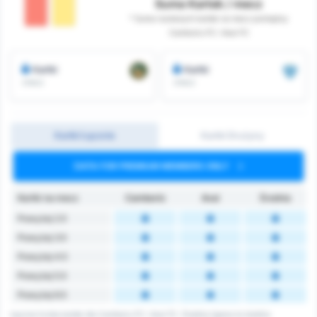
Suma Kartek / mecz
* Suma rozdanych kartek na mecz pomiędzy
Camboriu FC i Avai FC
Kartki
Kartki
/mecz
/mecz
Kartki Łącznie
Kartki Drużyny
DATA FOR PREMIUM MEMBERS ONLY
Kartki na mecz
Camboriú
Avaí
Średnia
Powyżej 2.5
Powyżej 3.5
Powyżej 4.5
Powyżej 5.5
Powyżej 6.5
Łączna liczba kartek dla Camboriu FC i Avai FC. Średnia ligowa to średnia