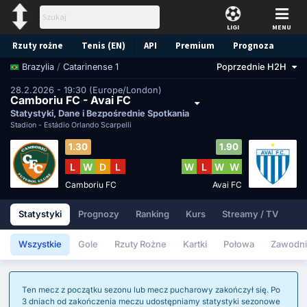
LIGI
MENU
Rzuty rożne
Tenis (EN)
API
Premium
Prognoza
/
Catarinense 1
Poprzednie H2H
Brazylia
28.2.2026 - 19:30 (Europe/London)
Camboriu FC - Avai FC
Statystyki, Dane i Bezpośrednie Spotkania
Stadion -
Estádio Orlando Scarpelli
1.30
1.90
L
W
D
L
W
L
W
W
Camboriu FC
Avai FC
Statystyki
Prognozy
Ranking
Kurs
Streamy / TV
Wszystkie
Gole
Rzuty Rożne
Kartki
Połowa
Zawodni
Ten mecz z początku sezonu lub mecz pucharowy zakończył się. Po
3 dniach od zakończenia meczu udostępniamy statystyki sezonowe