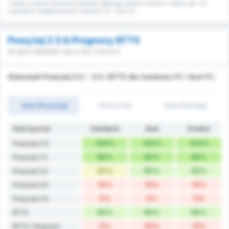
* Dane na temat straconych bramek obejmują zarówno mecze u siebie, jak i na
wyjeździe rozegrane przez Camboriu FC i Avai FC.
Powyżej 2.5 & Prognozy BTTS
Ile goli odbędzie się w tym meczu?
Statystyki Powyżej 0.5 ~ 4.5 i BTTS dla Camboriu FC i Avai FC.
Gole (Powyżej)
1 Poł./2 Poł.
Gole (Poniżej)
Gole Łącznie
Camboriú
Avaí
Średnia
100%
100%
100%
Powyżej 0.5
80%
80%
80%
Powyżej 1.5
40%
60%
50%
Powyżej 2.5
10%
10%
10%
Powyżej 3.5
0%
0%
0%
Powyżej 4.5
60%
60%
60%
BTTS
0%
30%
15%
BTTS i Wygrana