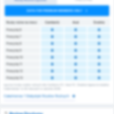
DATA FOR PREMIUM MEMBERS ONLY
Rzuty rożne na mecz
Camboriú
Avaí
Średnia
Powyżej 6
Powyżej 7
Powyżej 8
Powyżej 9
Powyżej 10
Powyżej 11
Powyżej 12
Powyżej 13
Łączna liczba rzutów rożnych dla Camboriu FC i Avai FC. Średnia ligowa to średnia
Catarinense 1 w 62 meczach w sezonie 2026.
Catarinense 1 Statystyki Rzutów Rożnych
Rożne Drużyny