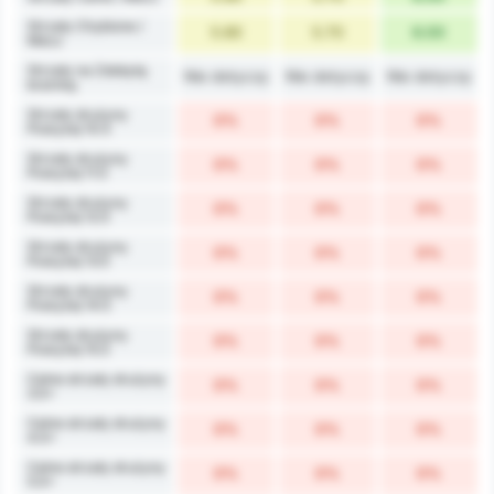
Strzały Chybione /
5.60
5.70
6.00
Mecz
Strzały na Zdobytą
Nie dotyczy
Nie dotyczy
Nie dotyczy
bramkę
Strzały drużyny
0%
0%
0%
Powyżej 10.5
Strzały drużyny
0%
0%
0%
Powyżej 11.5
Strzały drużyny
0%
0%
0%
Powyżej 12.5
Strzały drużyny
0%
0%
0%
Powyżej 13.5
Strzały drużyny
0%
0%
0%
Powyżej 14.5
Strzały drużyny
0%
0%
0%
Powyżej 15.5
Celne strzały drużyny
0%
0%
0%
3.5+
Celne strzały drużyny
0%
0%
0%
4.5+
Celne strzały drużyny
0%
0%
0%
5.5+