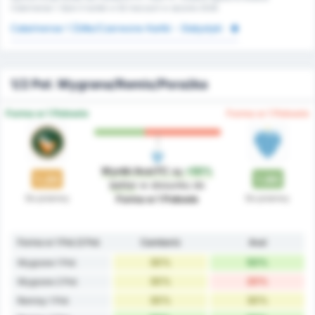
Catarinense 1. Było 0 kartek w 62 meczach w sezonie 2026.
Catarinense 1 Żółte/Czerwone Kartki - Statystyki
1/2 Poł. Wygrana/Remis/Porażka
Forma w 1 Połowie
Forma w 1 Połowie
Wyniki Avai FC
są
+50%
1.20
1.80
better
w stosunku do
Do przerwy
Do przerwy
Forma w 1 Połowie
Forma w 1 Poł./2 Poł.
Camboriú
Avaí
30%
50%
Wygrane 1 Poł.
30%
20%
Wygrane 2 Poł.
30%
30%
Remisy 1 Poł.