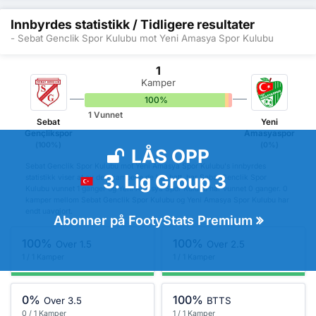
Innbyrdes statistikk / Tidligere resultater
- Sebat Genclik Spor Kulubu mot Yeni Amasya Spor Kulubu
1
Kamper
100%
0%
0%
1 Vunnet
Sebat
Yeni
Gençlikspor
Amasyaspor
(100%)
(0%)
LÅS OPP
Sebat Genclik Spor Kulubu mot Yeni Amasya Spor Kulubu's innbyrdes
3. Lig Group 3
statistikk viser at av de 1 kampene de har hatt, har Sebat Genclik Spor
Kulubu vunnet 1 ganger og Yeni Amasya Spor Kulubu har vunnet 0 ganger. 0
kamper mellom Sebat Genclik Spor Kulubu og Yeni Amasya Spor Kulubu har
endt uavgjort.
Abonner på FootyStats Premium
100%
100%
Over 1.5
Over 2.5
1 / 1 Kamper
1 / 1 Kamper
0%
100%
Over 3.5
BTTS
0 / 1 Kamper
1 / 1 Kamper