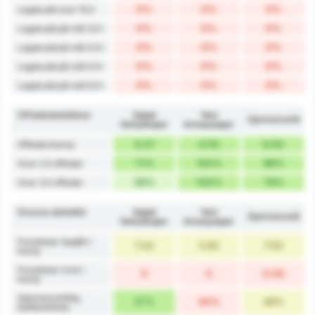
0%
0%
0%
Lagskudd over 15.5
0%
0%
0%
Lagskudd på mål 3.5+
0%
0%
0%
Lagskudd på mål 4.5+
0%
0%
0%
Lagskudd på mål 5.5+
0%
0%
0%
Lagskudd på mål 6.5+
Offsidestatistikker
Sebat
Yeni
Gjennomsnitt
Gençlikspor
Amasyaspor
4.57
6.50
6.00
Offsider/kamp
71%
100%
86%
Over 2.5 offsider
56%
100%
78%
Over 3.5 offsider
Diverse statistikk
Sebat
Yeni
Gjennomsnitt
Gençlikspor
Amasyaspor
Forseelser begått /
7.42
5.83
7.00
kamp
Forseelser imot /
0
0
0.00
kamp
Gjennomsnittlig
57%
40%
49%
ballbesittelse