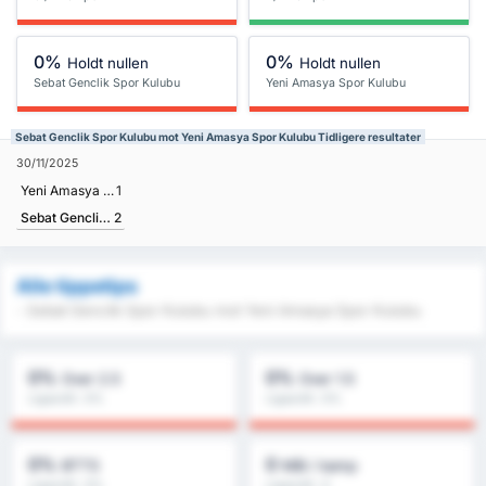
0%
0%
Holdt nullen
Holdt nullen
Sebat Genclik Spor Kulubu
Yeni Amasya Spor Kulubu
Sebat Genclik Spor Kulubu mot Yeni Amasya Spor Kulubu Tidligere resultater
30/11/2025
Yeni Amasya Spor Kulubu
1
Sebat Genclik Spor Kulubu
2
Alle tippetips
- Sebat Genclik Spor Kulubu mot Yeni Amasya Spor Kulubu
0%
0%
Over 2.5
Over 1.5
Ligasnitt : 0%
Ligasnitt : 0%
0%
0
BTTS
Mål / kamp
Ligasnitt : 0%
Ligasnitt : 0