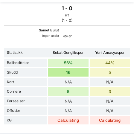
1
-
0
HT
(1 - 0)
Samet Bulut
Ingen assist
45+3'
Statistikk
Sebat Gençlikspor
Yeni Amasyaspor
Ballbesittelse
56%
44%
Skudd
16
5
Kort
N/A
N/A
Cornere
5
3
Forseelser
N/A
N/A
Offsider
N/A
N/A
xG
Calculating
Calculating