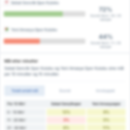
Sebat Genclik Spor Kulubu
72%
Scoret først i 18 / 25
kamper
Yeni Amasya Spor Kulubu
44%
Scoret først i 11 / 25
kamper
Mål etter minutter
Sebat Genclik Spor Kulubu og Yeni Amasya Spor Kulubu sine mål
per 10 minutter og 15 minutter.
Totalt antall mål
Scoret
Innsluppet
Per 10 Min'
Sebat Gençlikspor
Yeni Amasyaspor
12%
9%
0 - 10 Min'
3%
5%
11 - 20 Min'
6%
11%
21 - 30 Min'