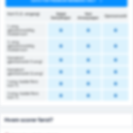
DATA FOR PREMIUM MEMBERS ONLY
Kort (1./2. omgang)
Sebat
Yeni
Gjennomsnitt
Gençlikspor
Amasyaspor
1. omg.
gjenommsnittlig
mottatt kort
2. omg.
gjenommsnittlig
mottatt kort
Kampkort
gjennomsnitt (1.omg)
Kampkort
gjennomsnitt (2.omg)
1.omg. hadde flere
kort %
2.omg. hadde flere
kort %
Hvem scorer først?