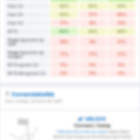
42%
42%
42%
Over 2.5
42%
17%
30%
Over 3.5
17%
8%
13%
Over 4.5
50%
42%
46%
BTTS
Begge lag scorer og
33%
8%
21%
seier
Begge lag scorer og
17%
17%
17%
uavgjort
0%
0%
0%
BTTS og over 2.5
0%
0%
0%
BTTS Nei og over 2.5
Cornerstatistikk
Hvor mange cornere blir det?
UNLOCK
Cornere / kamp
* Gjennomsnitt cornere per kamp
mellom Sebat
Genclik Spor Kulubu og Yeni Amasya Spor Kulubu