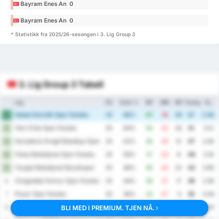
Bayram Enes An 0
Bayram Enes An 0
* Statistikk fra 2025/26-sesongen i 3. Lig Group 3
3. Lig Group 3 Tabell
Lag
KS
Seier %
MF
MM
MF
Poeng
Gj.
Sebat Genclik Spor Kulubu
1
25
68%
47
18
29
57
2.60
Yeni Ordu Spor Kulubu
2
25
64%
56
22
34
51
3.12
Karadeniz Eregli Belediye Spor Kulubu
3
25
52%
36
24
12
47
2.40
Fatsa Belediyesi Spor Kulubu
4
25
56%
31
23
8
46
2.16
Yozgat Belediyesi Bozokspor
5
25
48%
46
24
22
42
2.80
Zonguldak Komur Spor Kulubu
6
25
44%
38
21
17
38
2.36
Pazar Spor Kulubu
7
25
36%
24
27
-3
35
2.04
Duzce Spor Kulubu
BLI MED I PREMIUM. TJEN NÅ.
8
25
36%
25
29
-4
33
2.16