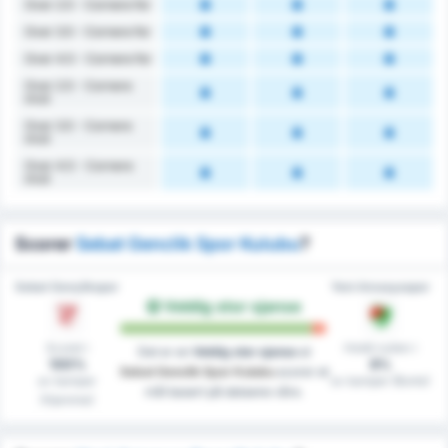
Over 2.5 - Cornere for
Over 3.5 - Cornere for
Over 4.5 - Cornere for
Over 2.5 - Cornere
imot
Over 3.5 - Cornere
imot
Over 4.5 - Cornere
imot
Scorer
Sebat Genclik Spor Kulubu
?
Sebat Gençlikspor
Yeni Amasyaspor
Veldig stor sjanse
Scoret i
Holdt nullen i
Det er en
Veldig stor sjanse
at
100%
8%
Sebat Genclik Spor Kulubu
scorer et
av kamper
av kamper (Borte)
mål basert på dataene våre.
(Hjemme)