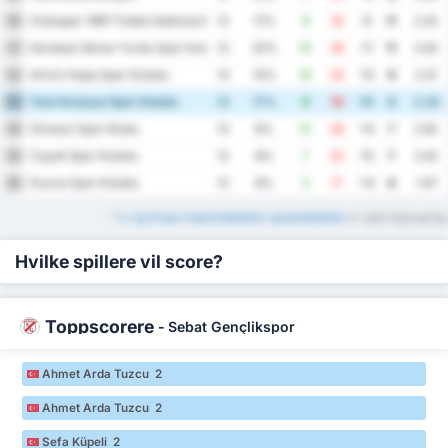
Orduspor 1967 Futbol Isletmeciligi Spor Kulubu
10
12
17%
9
18
-9
11
2.25
Karabuk Idman Yurdu Spor Kulubu
11
12
25%
15
26
-11
11
3.42
Artvin Hopa Spor Kulubu
12
13
15%
10
20
-10
9
2.31
Yeni Amasya Spor Kulubu
13
12
17%
9
19
-10
8
2.33
Giresun Spor Klubu
14
13
8%
12
26
-14
7
2.92
Cayeli Spor Kulubu
15
12
8%
7
22
-15
7
2.42
Duzce Spor Kulubu
16
12
8%
3
17
-14
6
1.67
*
3. Lig Group 3 hjemmetabeller og bortetabeller
er også tilgjengelige
Hvilke spillere vil score?
Toppscorere
-
Sebat Gençlikspor
Ahmet Arda Tuzcu 2
Ahmet Arda Tuzcu 2
Sefa Küpeli 2