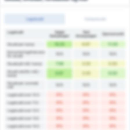
Lagskudd
Kampskudd
Lagskudd
Sebat
Yeni
Gjennomsnitt
Gençlikspor
Amasyaspor
16.25
6.67
11.00
Skudd per kamp
Konverteringsfrekvens
N/A
N/A
N/A
for skudd
7.58
3.33
5.00
Skudd på mål / kamp
Skudd utenfor mål /
8.67
3.33
6.00
kamp
Skudd per scorede
N/A
N/A
N/A
mål
0%
0%
0%
Lagskudd over 10.5
0%
0%
0%
Lagskudd over 11.5
0%
0%
0%
Lagskudd over 12.5
0%
0%
0%
Lagskudd over 13.5
0%
0%
0%
Lagskudd over 14.5