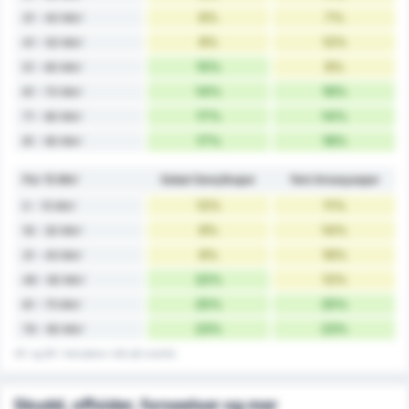
6%
7%
31 - 40 Min'
9%
12%
41 - 50 Min'
15%
9%
51 - 60 Min'
14%
16%
61 - 70 Min'
17%
14%
71 - 80 Min'
17%
18%
81 - 90 Min'
Per 15 Min'
Sebat Gençlikspor
Yeni Amasyaspor
12%
11%
0 - 15 Min'
9%
14%
16 - 30 Min'
9%
16%
31 - 45 Min'
22%
12%
46 - 60 Min'
25%
25%
61 - 75 Min'
23%
23%
76 - 90 Min'
45' og 90' inkluderer mål på overtid.
Skudd, offsider, forseelser og mer