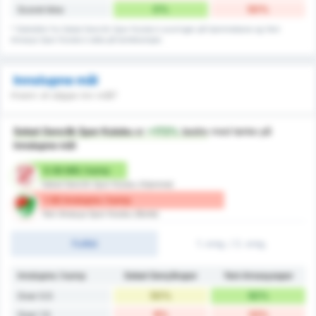
0%
50%
Scoret ikke
* Statistikk fra Sebat Genclik Spor Kulubu's scoringer på hjemmebane og Yeni
Amasya Spor Kulubu's data på bortekamper.
Innslupne mål
Hvem vil slippe inn mål?
Sebat Genclik Spor Kulubu
er
+172%
bedre
med tanke på
Innslupne mål
0.58 Mål / kamp
Sebat Genclik Spor Kulubu (Hjemme)
1.58 Innslupne / kamp
Yeni Amasya Spor Kulubu (Borte)
Fulltid
1. omg. / 2. omg.
Innslupne / kamp
Sebat Gençlikspor
Yeni Amasyaspor
50%
92%
Over 0.5
8%
33%
Over 1.5