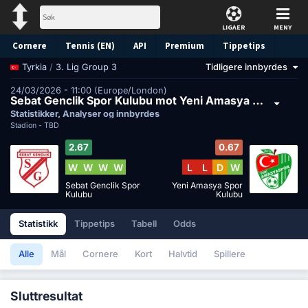
LIGAER
MENY
Cornere
Tennis (EN)
API
Premium
Tippetips
/
3. Lig Group 3
Tidligere innbyrdes
Tyrkia
24/03/2026 - 11:00 (Europe/London)
Sebat Genclik Spor Kulubu mot Yeni Amasya Spor Kulubu
Statistikker, Analyser og innbyrdes
Stadion -
TBD
2.67
0.67
W
W
W
W
L
L
D
W
Sebat Genclik Spor
Yeni Amasya Spor
Kulubu
Kulubu
Statistikk
Tippetips
Tabell
Odds
Alle
Mål
Cornere
Kort
Halvtid
Spillere
Sluttresultat