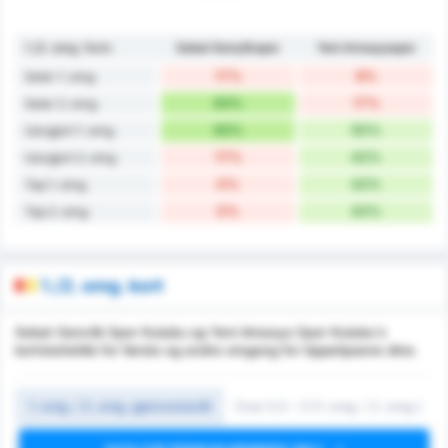
1./2. omg. form
Sebat Gençlikspor
Yeni Amasyaspor
17%
8%
Seier 1. omg.
83%
17%
Seier 2. omg.
83%
50%
Uavgjort 1. omg.
17%
42%
Uavgjort 2. omg.
0%
42%
Tap 1. omg.
0%
42%
Tap 2. omg.
1./2. omg. kort
Sebat Genclik Spor Kulubu og Yeni Amasya Spor Kulubu's
kortstatistikk for første og andre omgang for tippetipsene dine.
1. omg. / 2. omg. gjennomsnitt
Over 0.5 ~ 3 (1. omg. / 2. omg.)