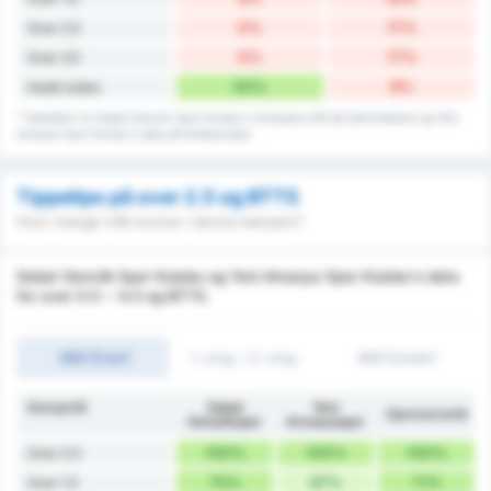
0%
17%
Over 2.5
0%
17%
Over 3.5
50%
8%
Holdt nullen
* Statistikk fra Sebat Genclik Spor Kulubu's innslupne mål på hjemmebane og Yeni
Amasya Spor Kulubu's data på bortekamper.
Tippetips på over 2.5 og BTTS
Hvor mange mål scores i denne kampen?
Sebat Genclik Spor Kulubu og Yeni Amasya Spor Kulubu's data
for over 0.5 ~ 4.5 og BTTS.
Mål (Over)
1. omg. / 2. omg.
Mål (Under)
Kampmål
Sebat
Yeni
Gjennomsnitt
Gençlikspor
Amasyaspor
100%
100%
100%
Over 0.5
75%
67%
71%
Over 1.5