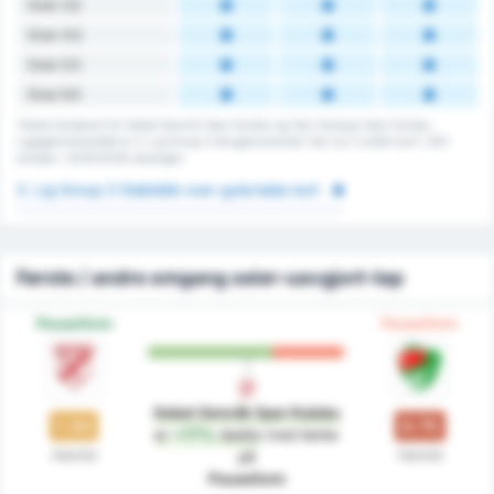
Over 3.5
Over 4.5
Over 5.5
Over 6.5
Totale kampkort for Sebat Genclik Spor Kulubu og Yeni Amasya Spor Kulubu.
Ligagjennomsnittet er 3. Lig Group 3 sitt gjennomsnitt. Det var 0 antall kort i 200
kamper i 2025/2026-sesongen.
3. Lig Group 3 Statistikk over gule/røde kort
Første / andre omgang seier-uavgjort-tap
Pauseform
Pauseform
Sebat Genclik Spor Kulubu
1.33
0.75
er
+77%
bedre
med tanke
Halvtid
Halvtid
på
Pauseform