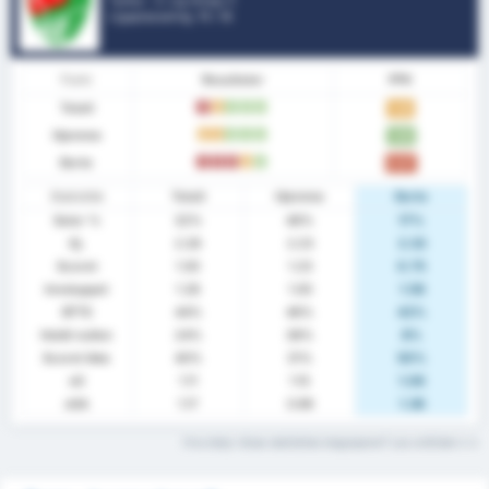
Tyrkia - 3. Lig Group 3
Ligaplassering.
11
/ 16
Form
Resultater
PPK
Totalt
T
U
V
V
V
1.20
Hjemme
U
U
V
V
V
1.69
Borte
T
T
T
U
V
0.67
Statistikk
Totalt
Hjemme
Borte
Seier %
32%
46%
17%
Gj.
2.28
2.23
2.33
Scoret
1.00
1.23
0.75
Innsluppet
1.28
1.00
1.58
BTTS
44%
46%
42%
Holdt nullen
24%
38%
8%
Scoret ikke
40%
31%
50%
xG
1.11
1.15
1.06
xGA
1.17
0.99
1.36
Hva betyr disse statistiske begrepene? Les ordlisten