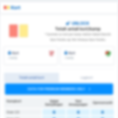
Kort
UNLOCK
Totalt antall kort/kamp
* Summen av kort per kamp mellom Sebat Genclik
Spor Kulubu og Yeni Amasya Spor Kulubu
Kort
Kort
/ kamp
/ kamp
Totalt antall kort
Lagkort
DATA FOR PREMIUM MEMBERS ONLY
Kampkort
Sebat
Yeni
Gjennomsnitt
Gençlikspor
Amasyaspor
Over 2.5