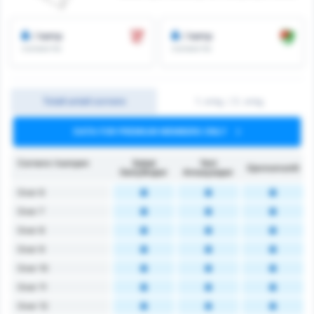
/ kamp
/ kamp
Cornere for
Cornere for
Totalt antall cornere
1. omg. / 2. omg.
DATA FOR PREMIUM MEMBERS ONLY
Cornere i kampen
Sebat
Yeni
Gjennomsnitt
Gençlikspor
Amasyaspor
Over 6
Over 7
Over 8
Over 9
Over 10
Over 11
Over 12