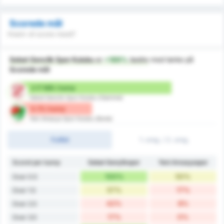
Scorede mål
Hvem vil score mest?
Sebat Genclik Spor Kulubu
er
+189%
bedre
med tanke på
Scorede mål
2.17 Mål / kamp
Sebat Genclik Spor Kulubu (Hjemme)
0.75 / kamp
Yeni Amasya Spor Kulubu (Borte)
Fulltid
1. omg. / 2. omg.
Scoret per kamp
Sebat Gençlikspor
Yeni Amasyaspor
100%
50%
Over 0.5
57%
17%
Over 1.5
42%
8%
Over 2.5
17%
0%
Over 3.5