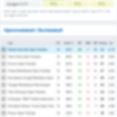
17%
17%
17%
Uavgjort % FT
Noen data rundes opp eller ned til nærmeste prosent, og kan derfor være 101 % når
de legges sammen.
Hjemmetabell / Bortetabell
Lag
KS
Seier %
MF
MM
MF
Poeng
Gj.
Sebat Genclik Spor Kulubu
1
12
83%
26
7
19
32
2.75
Yeni Ordu Spor Kulubu
2
12
83%
34
8
26
31
3.50
Duzce Spor Kulubu
3
13
62%
22
12
10
27
2.62
Fatsa Belediyesi Spor Kulubu
4
12
75%
19
11
8
27
2.50
Karadeniz Eregli Belediye Spor Kulubu
5
12
58%
20
9
11
25
2.42
Yozgat Belediyesi Bozokspor
6
12
58%
19
11
8
23
2.50
Yeni Amasya Spor Kulubu
7
13
46%
16
13
3
22
2.23
Orduspor 1967 Futbol Isletmeciligi Spor Kulubu
8
13
46%
20
20
0
20
3.08
Karabuk Idman Yurdu Spor Kulubu
9
13
46%
10
17
-7
20
2.08
Pazar Spor Kulubu
10
12
33%
12
11
1
19
1.92