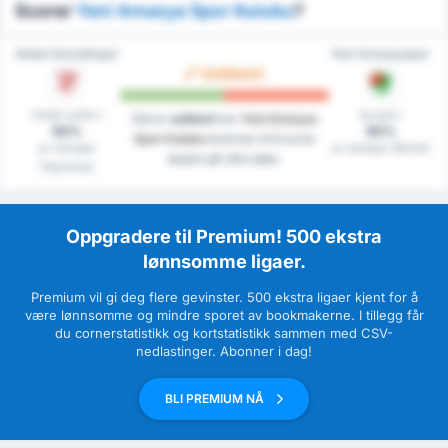
Scorer
Yeni Amasya Spor Kulubu
?
Sebat Gençlikspor
Yeni Amasyaspor
Usikkert
Holdt nullen i
Scoret i
Det er
usikkert
om
Yeni Amasya
50%
50%
Spor Kulubu
kommer til å score
av kamper
av kamper (Borte)
basert på våre data.
(Hjemme)
Oppgradere til Premium! 500 ekstra
lønnsomme ligaer.
Premium vil gi deg flere gevinster. 500 ekstra ligaer kjent for å
være lønnsomme og mindre sporet av bookmakerne. I tillegg får
du cornerstatistikk og kortstatistikk sammen med CSV-
nedlastinger. Abonner i dag!
BLI PREMIUM NÅ