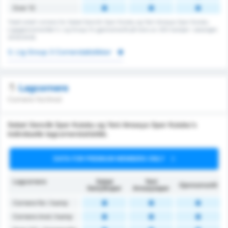
Over 13
Totalt antall cornere for Sebat Genclik Spor Kulubu og Yeni Amasya Spor Kulubu.
Ligagjennomsnittet 3. Lig Group 3's gjennomsnitt på tvers av 200 kamper i sesongen
2025/2026.
3. Lig Group 3 Cornerstatistikker
Lagcornere
Cornere for/imot
Sebat Genclik Spor Kulubu og Yeni Amasya Spor Kulubu's
individuelle lagcornerstatistikk.
DATA FOR PREMIUM MEMBERS ONLY
Lagcornere
Sebat
Yeni
Gjennomsnitt
Gençlikspor
Amasyaspor
Cornere for / kamp
Cornere imot / kamp