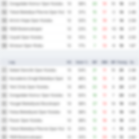
Zonguldak Komur Spor Kulubu
11
13
38%
20
10
10
18
2.31
Tokat Belediye Plevne Spor Kulubu
12
13
31%
15
17
-2
14
2.46
Artvin Hopa Spor Kulubu
13
12
33%
12
19
-7
14
2.58
1926 Bulancakspor
14
13
23%
13
23
-10
14
2.77
Cayeli Spor Kulubu
15
13
15%
11
15
-4
10
2.00
Giresun Spor Klubu
16
12
17%
7
13
-6
10
1.67
Lag
KS
Seier %
MF
MM
MF
Poeng
Gj.
Sebat Genclik Spor Kulubu
1
13
54%
21
11
10
25
2.46
Karadeniz Eregli Belediye Spor Kulubu
2
13
46%
16
15
1
22
2.38
Yeni Ordu Spor Kulubu
3
13
46%
22
14
8
20
2.77
Zonguldak Komur Spor Kulubu
4
12
50%
18
11
7
20
2.42
Yozgat Belediyesi Bozokspor
5
13
38%
27
13
14
19
3.08
Fatsa Belediyesi Spor Kulubu
6
13
38%
12
12
0
19
1.85
Pazar Spor Kulubu
7
13
38%
12
16
-4
16
2.15
Tokat Belediye Plevne Spor Kulubu
8
12
33%
12
13
-1
15
2.08
1926 Bulancakspor
9
12
33%
11
23
-12
12
2.83