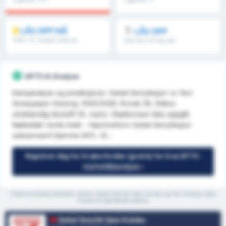
LÅS OPP NÅ
LÅS OPP
Over 1.5, 1.omg/2.omg og
Over 8.5, 9.5 og mer
mer
GPT5 AI Analyse
Kampanalyse og prediksjoner: Sebat Gençlikspor vs Yeni
Amasyaspor Sesong: 2025/2026, Runde 26, Status:
ufullstendig (kickoff 24. mars). Stadionnavn ikke oppgitt.
Nøkkeltall i korte trekk - Hjemmeform Sebat Gençlikspor:
seierprosent hjemme 83%. St...
Registrer deg for å være bruker (gratis) for å se GPT5-
statistikkanalyse »
*Gjennomsnittlig statistikk mellom Sebat Genclik Spor Kulubu og Yeni Amasya Spor
Kulubu for gjeldende sesong
Sebat Genclik Spor Kulubu