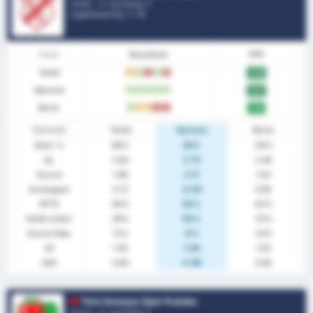
Tyrkia - 3. Lig Group 3
Ligaplassering.
1
/ 16
Form
Resultater
PPK
Totalt
U
V
T
V
T
2.28
Hjemme
V
V
V
V
V
2.67
Borte
V
U
U
T
T
1.92
Statistikk
Totalt
Hjemme
Borte
Seier %
68%
83%
54%
Gj.
2.60
2.75
2.46
Scoret
1.88
2.17
1.62
Innsluppet
0.72
0.58
0.85
BTTS
56%
50%
62%
Holdt nullen
36%
50%
23%
Scoret ikke
12%
0%
23%
xG
1.83
1.94
1.62
xGA
0.94
0.98
0.85
Yeni Amasya Spor Kulubu