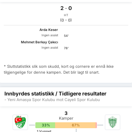
2
-
0
HT
(0 - 0)
Arda Keser
Ingen assist
54'
Mehmet Berkay Çakıcı
Ingen assist
78'
* Sluttstatistikk slik som skudd, kort og cornere er ennå ikke
tilgjengelige for denne kampen. Det blir lagt til snart.
Innbyrdes statistikk / Tidligere resultater
- Yeni Amasya Spor Kulubu mot Cayeli Spor Kulubu
3
Kamper
33%
67%
0%
1 Vunnet