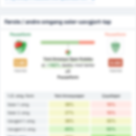
Første / andre omgang seier-uavgjort-tap
Pauseform
Pauseform
Yeni Amasya Spor Kulubu
1.45
0.60
er
+142%
bedre
med tanke
Halvtid
Halvtid
på
Pauseform
1./2. omg. form
Yeni Amasyaspor
Çayelispor
36%
10%
Seier 1. omg.
27%
10%
Seier 2. omg.
36%
30%
Uavgjort 1. omg.
45%
50%
Uavgjort 2. omg.