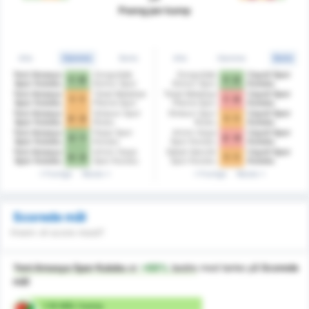
Poeng per kamp
Alle
Hjemme
Borte
Alle
Hjemme
Borte
Yeni Amasya
Zonguldak
Zonguldak
Cayeli Spor
1 - 0
1 - 2
Spor Kulubu
Komur Spor
Komur Spor
Kulubu
Kulubu
Kulubu
Yeni Amasya
Tokat Belediye
Tokat Belediye
Cayeli Spor
1 - 1
1 - 0
Spor Kulubu
Plevne Spor
Plevne Spor
Kulubu
Kulubu
Kulubu
Yeni Amasya
Giresun Spor
Giresun Spor
Cayeli Spor
2 - 2
1 - 1
Spor Kulubu
Klubu
Klubu
Kulubu
Yeni Amasya
Pazar Spor
Artvin Hopa
Cayeli Spor
2 - 1
2 - 0
Spor Kulubu
Kulubu
Spor Kulubu
Kulubu
Yeni Amasya
Artvin Hopa
Sebat Genclik
Cayeli Spor
3 - 2
1 - 1
Spor Kulubu
Spor Kulubu
Spor Kulubu
Kulubu
Forrige
Neste
Forrige
Neste
Scorede mål
Hvem vil score mest?
Yeni Amasya Spor Kulubu
er
+69%
bedre
med tanke på
Scorede
mål
1.18 Mål / kamp