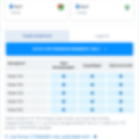
Kort
Kort
/ kamp
/ kamp
Totalt antall kort
Lagkort
DATA FOR PREMIUM MEMBERS ONLY
Kampkort
Yeni
Çayelispor
Gjennomsnitt
Amasyaspor
Over 2.5
Over 3.5
Over 4.5
Over 5.5
Over 6.5
Totale kampkort for Yeni Amasya Spor Kulubu og Cayeli Spor Kulubu.
Ligagjennomsnittet er 3. Lig Group 3 sitt gjennomsnitt. Det var 0 antall kort i 176
kamper i 2025/2026-sesongen.
3. Lig Group 3 Statistikk over gule/røde kort