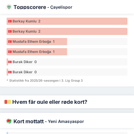
Toppscorere
-
Çayelispor
Berkay Kumlu 2
Berkay Kumlu 2
Mustafa Ethem Erboğa 1
Mustafa Ethem Erboğa 1
Burak Diker 0
Burak Diker 0
* Statistikk fra 2025/26-sesongen i 3. Lig Group 3
Hvem får gule eller røde kort?
Kort mottatt
-
Yeni Amasyaspor