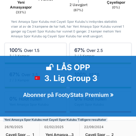
Yeni
Çayelispor
2 Uavgjort
Amasyaspor
(0%)
(67%)
(33%)
Yeni Amasya Spor Kulubu mot Cayeli Spor Kulubu's innbyrdes statistikk
viser at av de 3 kampene de har hatt, har Yeni Amasya Spor Kulubu vunnet 1
ganger og Cayeli Spor Kulubu har vunnet 0 ganger. 2 kamper mellom Yeni
Amasya Spor Kulubu og Cayeli Spor Kulubu har endt uavgjort.
100%
67%
Over 1.5
Over 2.5
3 / 3 Kamper
2 / 3 Kamper
LÅS OPP
67%
100%
Over 3.5
BTTS
3. Lig Group 3
2 / 3 Kamper
3 / 3 Kamper
Abonner på FootyStats Premium
0%
0%
Holdt nullen
Holdt nullen
Yeni Amasya Spor Kulubu
Cayeli Spor Kulubu
Yeni Amasya Spor Kulubu mot Cayeli Spor Kulubu Tidligere resultater
26/10/2025
22/09/2024
02/02/2025
Cayeli Spor Kulubu
1
Cayeli Spor Kulubu
2
Yeni Amasya Spor Kulubu
3