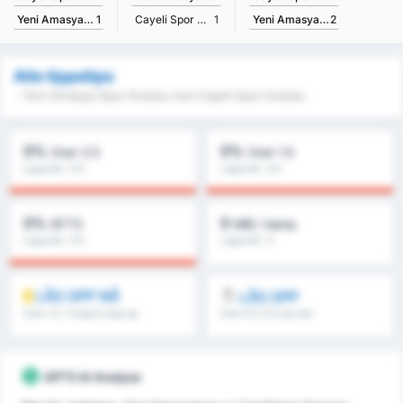
Yeni Amasya Spor Kulubu
1
Yeni Amasya Spor Kulubu
2
Cayeli Spor Kulubu
1
Alle tippetips
- Yeni Amasya Spor Kulubu mot Cayeli Spor Kulubu
0%
0%
Over 2.5
Over 1.5
Ligasnitt : 0%
Ligasnitt : 0%
0%
0
BTTS
Mål / kamp
Ligasnitt : 0%
Ligasnitt : 0
LÅS OPP NÅ
LÅS OPP
Over 1.5, 1.omg/2.omg og
Over 8.5, 9.5 og mer
mer
GPT5 AI Analyse