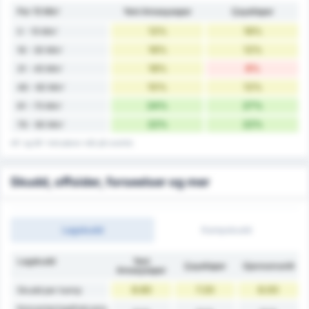
Per 15 Min'
Yeni Amasyaspor
Çayelispor
12%
18%
0 - 15 Min'
16%
12%
16 - 30 Min'
18%
8%
31 - 45 Min'
10%
12%
46 - 60 Min'
24%
27%
61 - 75 Min'
22%
22%
76 - 90 Min'
45' og 90' inkluderer mål på overtid.
Skudd, offsider, forseelser og mer
Lagskudd
Kampskudd
Lagskudd
Yeni
Çayelispor
Gjennomsnitt
Amasyaspor
8.60
7.20
8.00
Skudd per kamp
Konverteringsfrekvens