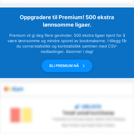
Oppgradere til Premium! 500 ekstra
lønnsomme ligaer.
Premium vil gi deg flere gevinster. 500 ekstra ligaer kjent for å
være lønnsomme og mindre sporet av bookmakerne. I tillegg får
du cornerstatistikk og kortstatistikk sammen med CSV-
nedlastinger. Abonner i dag!
BLI PREMIUM NÅ
Kort
UNLOCK
Totalt antall kort/kamp
* Summen av kort per kamp mellom Yeni Amasya
Spor Kulubu og Cayeli Spor Kulubu