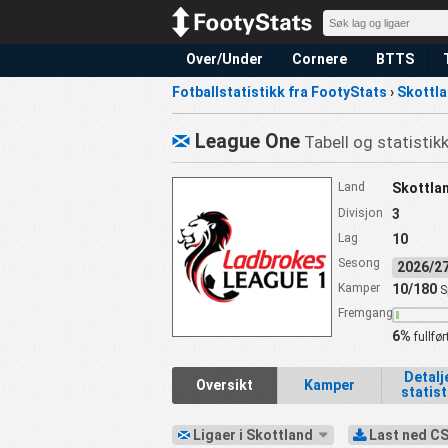
Over/Under
Cornere
BTTS
Fotballstatistikk fra FootyStats
›
Skottl
League One
Tabell og statistik
Land
Skottla
Divisjon
3
Lag
10
Sesong
2026/
Kamper
10/180
Sp
Fremgang
6%
fullfør
Detalj
Oversikt
Kamper
statist
Ligaer i Skottland
Last ned C