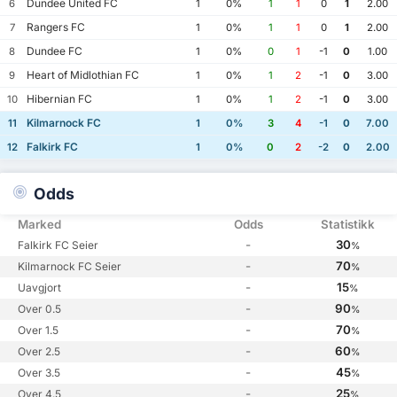
Dundee United FC
6
1
0%
1
1
0
1
2.00
Rangers FC
7
1
0%
1
1
0
1
2.00
Dundee FC
8
1
0%
0
1
-1
0
1.00
Heart of Midlothian FC
9
1
0%
1
2
-1
0
3.00
Hibernian FC
10
1
0%
1
2
-1
0
3.00
Kilmarnock FC
11
1
0%
3
4
-1
0
7.00
Falkirk FC
12
1
0%
0
2
-2
0
2.00
Odds
Marked
Odds
Statistikk
-
30
Falkirk FC Seier
%
-
70
Kilmarnock FC Seier
%
-
15
Uavgjort
%
-
90
Over 0.5
%
-
70
Over 1.5
%
-
60
Over 2.5
%
-
45
Over 3.5
%
-
25
Over 4.5
%