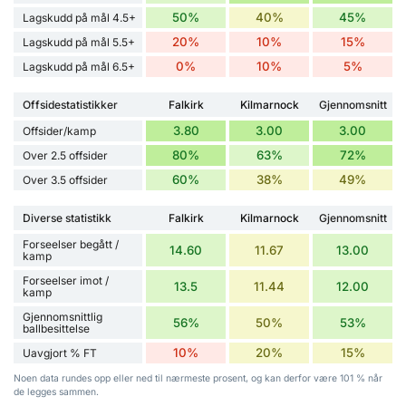
50%
40%
45%
Lagskudd på mål 4.5+
20%
10%
15%
Lagskudd på mål 5.5+
0%
10%
5%
Lagskudd på mål 6.5+
Offsidestatistikker
Falkirk
Kilmarnock
Gjennomsnitt
3.80
3.00
3.00
Offsider/kamp
80%
63%
72%
Over 2.5 offsider
60%
38%
49%
Over 3.5 offsider
Diverse statistikk
Falkirk
Kilmarnock
Gjennomsnitt
Forseelser begått /
14.60
11.67
13.00
kamp
Forseelser imot /
13.5
11.44
12.00
kamp
Gjennomsnittlig
56%
50%
53%
ballbesittelse
10%
20%
15%
Uavgjort % FT
Noen data rundes opp eller ned til nærmeste prosent, og kan derfor være 101 % når
de legges sammen.