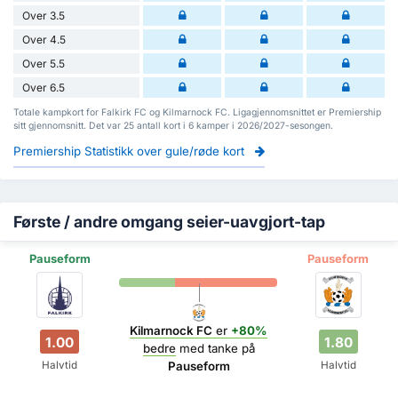
Over 3.5
Over 4.5
Over 5.5
Over 6.5
Totale kampkort for Falkirk FC og Kilmarnock FC. Ligagjennomsnittet er Premiership
sitt gjennomsnitt. Det var 25 antall kort i 6 kamper i 2026/2027-sesongen.
Premiership Statistikk over gule/røde kort
Første / andre omgang seier-uavgjort-tap
Pauseform
Pauseform
Kilmarnock FC
er
+80%
1.00
1.80
bedre
med tanke på
Halvtid
Halvtid
Pauseform