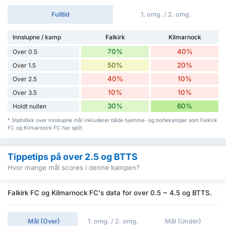
Fulltid
1. omg. / 2. omg.
Innslupne / kamp
Falkirk
Kilmarnock
70%
40%
Over 0.5
50%
20%
Over 1.5
40%
10%
Over 2.5
10%
10%
Over 3.5
30%
60%
Holdt nullen
* Statistikk over innslupne mål inkluderer både hjemme- og bortekamper som Falkirk
FC og Kilmarnock FC har spilt.
Tippetips på over 2.5 og BTTS
Hvor mange mål scores i denne kampen?
Falkirk FC og Kilmarnock FC's data for over 0.5 ~ 4.5 og BTTS.
Mål (Over)
1. omg. / 2. omg.
Mål (Under)