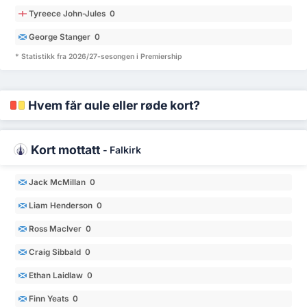
Tyreece John-Jules 0
George Stanger 0
* Statistikk fra 2026/27-sesongen i Premiership
Hvem får gule eller røde kort?
Kort mottatt
-
Falkirk
Jack McMillan 0
Liam Henderson 0
Ross MacIver 0
Craig Sibbald 0
Ethan Laidlaw 0
Finn Yeats 0