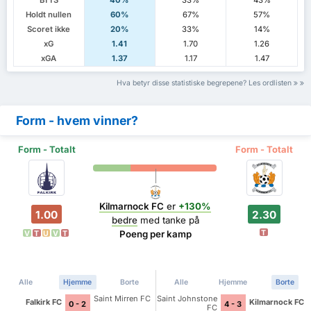
BTTS
40%
33%
43%
Holdt nullen
60%
67%
57%
Scoret ikke
20%
33%
14%
xG
1.41
1.70
1.26
xGA
1.37
1.17
1.47
Hva betyr disse statistiske begrepene? Les ordlisten
Form - hvem vinner?
Form - Totalt
Form - Totalt
Kilmarnock FC
er
+130%
1.00
2.30
bedre
med tanke på
T
Poeng per kamp
V
T
U
V
T
Alle
Hjemme
Borte
Alle
Hjemme
Borte
Saint Mirren FC
Saint Johnstone
Falkirk FC
Kilmarnock FC
0 - 2
4 - 3
FC