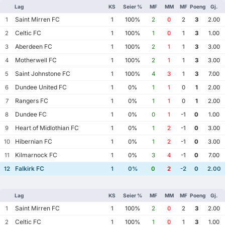
Lag
KS
Seier %
MF
MM
MF
Poeng
Gj.
Saint Mirren FC
1
1
100%
2
0
2
3
2.00
Celtic FC
2
1
100%
1
0
1
3
1.00
Aberdeen FC
3
1
100%
2
1
1
3
3.00
Motherwell FC
4
1
100%
2
1
1
3
3.00
Saint Johnstone FC
5
1
100%
4
3
1
3
7.00
Dundee United FC
6
1
0%
1
1
0
1
2.00
Rangers FC
7
1
0%
1
1
0
1
2.00
Dundee FC
8
1
0%
0
1
-1
0
1.00
Heart of Midlothian FC
9
1
0%
1
2
-1
0
3.00
Hibernian FC
10
1
0%
1
2
-1
0
3.00
Kilmarnock FC
11
1
0%
3
4
-1
0
7.00
Falkirk FC
12
1
0%
0
2
-2
0
2.00
Lag
KS
Seier %
MF
MM
MF
Poeng
Gj.
Saint Mirren FC
1
1
100%
2
0
2
3
2.00
Celtic FC
2
1
100%
1
0
1
3
1.00