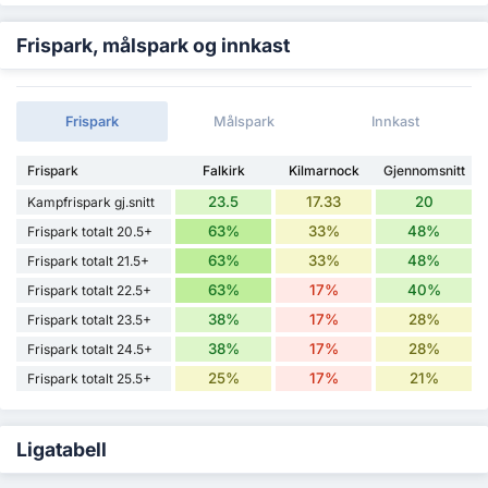
Frispark, målspark og innkast
Frispark
Målspark
Innkast
Frispark
Falkirk
Kilmarnock
Gjennomsnitt
23.5
17.33
20
Kampfrispark gj.snitt
63%
33%
48%
Frispark totalt 20.5+
63%
33%
48%
Frispark totalt 21.5+
63%
17%
40%
Frispark totalt 22.5+
38%
17%
28%
Frispark totalt 23.5+
38%
17%
28%
Frispark totalt 24.5+
25%
17%
21%
Frispark totalt 25.5+
Ligatabell