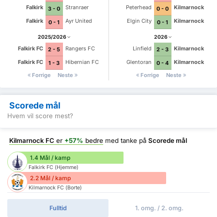
Falkirk
Stranraer
Peterhead
Kilmarnock
3 - 0
0 - 0
Falkirk
Ayr United
Elgin City
Kilmarnock
0 - 1
0 - 1
2025/2026
2026
Falkirk FC
Rangers FC
Linfield
Kilmarnock
2 - 5
2 - 3
Falkirk FC
Hibernian FC
Glentoran
Kilmarnock
1 - 3
0 - 4
Forrige
Neste
Forrige
Neste
Scorede mål
Hvem vil score mest?
Kilmarnock FC
er
+57%
bedre
med tanke på
Scorede mål
1.4 Mål / kamp
Falkirk FC (Hjemme)
2.2 Mål / kamp
Kilmarnock FC (Borte)
Fulltid
1. omg. / 2. omg.