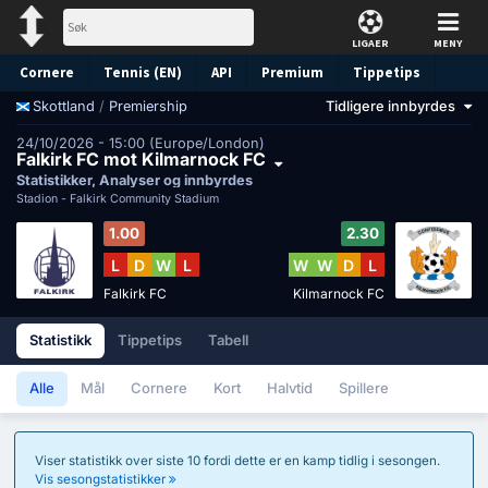
LIGAER
MENY
Cornere
Tennis (EN)
API
Premium
Tippetips
/
Premiership
Tidligere innbyrdes
Skottland
24/10/2026 - 15:00 (Europe/London)
Falkirk FC mot Kilmarnock FC
Statistikker, Analyser og innbyrdes
Stadion -
Falkirk Community Stadium
1.00
2.30
L
D
W
L
W
W
D
L
Falkirk FC
Kilmarnock FC
Statistikk
Tippetips
Tabell
Alle
Mål
Cornere
Kort
Halvtid
Spillere
Viser statistikk over siste 10 fordi dette er en kamp tidlig i sesongen.
Vis sesongstatistikker