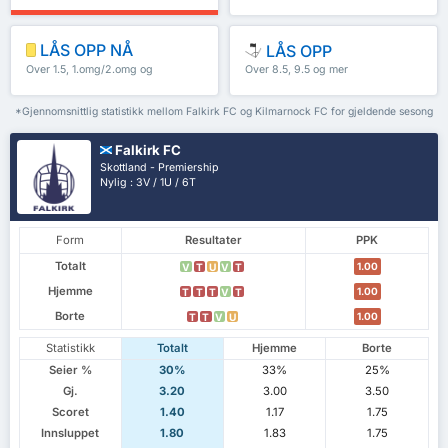
LÅS OPP NÅ
LÅS OPP
Over 1.5, 1.omg/2.omg og
Over 8.5, 9.5 og mer
mer
*Gjennomsnittlig statistikk mellom Falkirk FC og Kilmarnock FC for gjeldende sesong
Falkirk FC
Skottland - Premiership
Nylig : 3V / 1U / 6T
Form
Resultater
PPK
Totalt
1.00
V
T
U
V
T
Hjemme
1.00
T
T
T
V
T
Borte
1.00
T
T
V
U
Statistikk
Totalt
Hjemme
Borte
Seier %
30%
33%
25%
Gj.
3.20
3.00
3.50
Scoret
1.40
1.17
1.75
Innsluppet
1.80
1.83
1.75