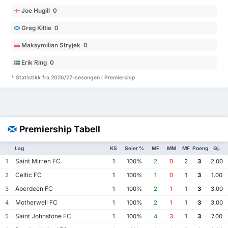
Joe Hugill 0
Greg Kiltie 0
Maksymilian Stryjek 0
Erik Ring 0
* Statistikk fra 2026/27-sesongen i Premiership
Premiership Tabell
Lag
KS
Seier %
MF
MM
MF
Poeng
Gj.
Saint Mirren FC
1
1
100%
2
0
2
3
2.00
Celtic FC
2
1
100%
1
0
1
3
1.00
Aberdeen FC
3
1
100%
2
1
1
3
3.00
Motherwell FC
4
1
100%
2
1
1
3
3.00
Saint Johnstone FC
5
1
100%
4
3
1
3
7.00