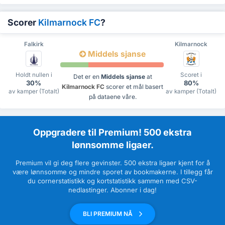
Scorer
Kilmarnock FC
?
Falkirk
Kilmarnock
Middels sjanse
Holdt nullen i
Scoret i
Det er en
Middels sjanse
at
30%
80%
Kilmarnock FC
scorer et mål basert
av kamper (Totalt)
av kamper (Totalt)
på dataene våre.
Oppgradere til Premium! 500 ekstra
lønnsomme ligaer.
Premium vil gi deg flere gevinster. 500 ekstra ligaer kjent for å
være lønnsomme og mindre sporet av bookmakerne. I tillegg får
du cornerstatistikk og kortstatistikk sammen med CSV-
nedlastinger. Abonner i dag!
BLI PREMIUM NÅ