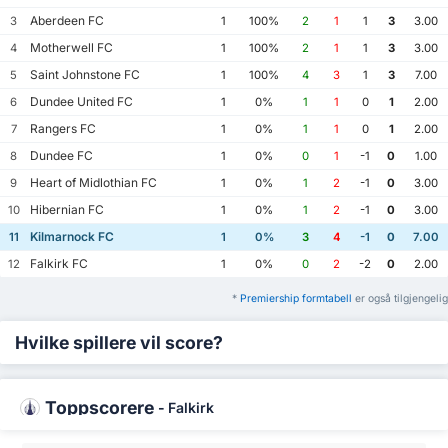
Aberdeen FC
3
1
100%
2
1
1
3
3.00
Motherwell FC
4
1
100%
2
1
1
3
3.00
Saint Johnstone FC
5
1
100%
4
3
1
3
7.00
Dundee United FC
6
1
0%
1
1
0
1
2.00
Rangers FC
7
1
0%
1
1
0
1
2.00
Dundee FC
8
1
0%
0
1
-1
0
1.00
Heart of Midlothian FC
9
1
0%
1
2
-1
0
3.00
Hibernian FC
10
1
0%
1
2
-1
0
3.00
Kilmarnock FC
11
1
0%
3
4
-1
0
7.00
Falkirk FC
12
1
0%
0
2
-2
0
2.00
*
Premiership formtabell
er også tilgjengelig
Hvilke spillere vil score?
Toppscorere
-
Falkirk