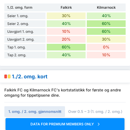
1./2. omg. form
Falkirk
Kilmarnock
30%
40%
Seier 1. omg.
40%
60%
Seier 2. omg.
10%
60%
Uavgjort 1. omg.
20%
30%
Uavgjort 2. omg.
60%
0%
Tap 1. omg.
40%
10%
Tap 2. omg.
1./2. omg. kort
Falkirk FC og Kilmarnock FC's kortstatistikk for første og andre
omgang for tippetipsene dine.
1. omg. / 2. omg. gjennomsnitt
Over 0.5 ~ 3 (1. omg. / 2. omg.)
DATA FOR PREMIUM MEMBERS ONLY