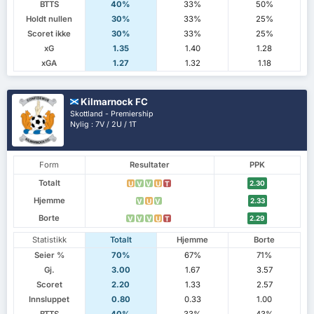
BTTS
40%
33%
50%
Holdt nullen
30%
33%
25%
Scoret ikke
30%
33%
25%
xG
1.35
1.40
1.28
xGA
1.27
1.32
1.18
Kilmarnock FC
Skottland - Premiership
Nylig : 7V / 2U / 1T
Form
Resultater
PPK
Totalt
2.30
U
V
V
U
T
Hjemme
2.33
V
U
V
Borte
2.29
V
V
V
U
T
Statistikk
Totalt
Hjemme
Borte
Seier %
70%
67%
71%
Gj.
3.00
1.67
3.57
Scoret
2.20
1.33
2.57
Innsluppet
0.80
0.33
1.00