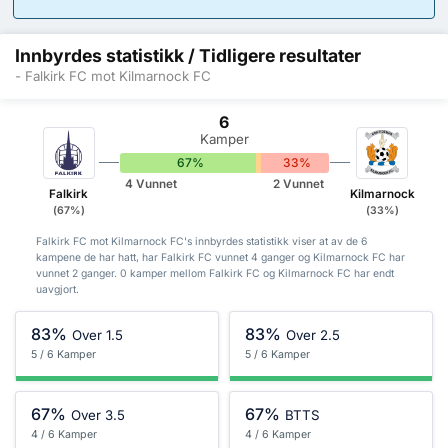
Innbyrdes statistikk / Tidligere resultater
- Falkirk FC mot Kilmarnock FC
6
Kamper
67%
0%
33%
4 Vunnet
2 Vunnet
Falkirk
Kilmarnock
(67%)
(33%)
Falkirk FC mot Kilmarnock FC's innbyrdes statistikk viser at av de 6
kampene de har hatt, har Falkirk FC vunnet 4 ganger og Kilmarnock FC har
vunnet 2 ganger. 0 kamper mellom Falkirk FC og Kilmarnock FC har endt
uavgjort.
83%
83%
Over 1.5
Over 2.5
5 / 6 Kamper
5 / 6 Kamper
67%
67%
Over 3.5
BTTS
4 / 6 Kamper
4 / 6 Kamper