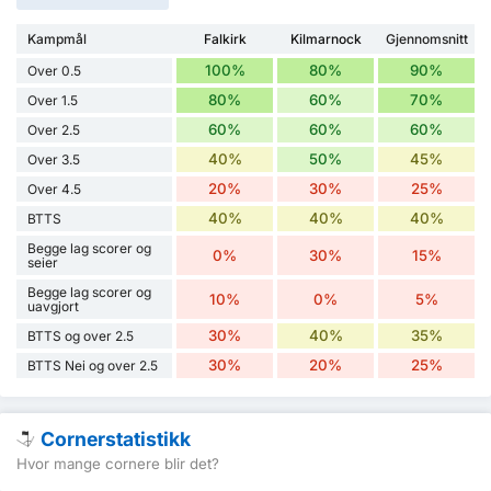
Kampmål
Falkirk
Kilmarnock
Gjennomsnitt
100%
80%
90%
Over 0.5
80%
60%
70%
Over 1.5
60%
60%
60%
Over 2.5
40%
50%
45%
Over 3.5
20%
30%
25%
Over 4.5
40%
40%
40%
BTTS
Begge lag scorer og
0%
30%
15%
seier
Begge lag scorer og
10%
0%
5%
uavgjort
30%
40%
35%
BTTS og over 2.5
30%
20%
25%
BTTS Nei og over 2.5
Cornerstatistikk
Hvor mange cornere blir det?