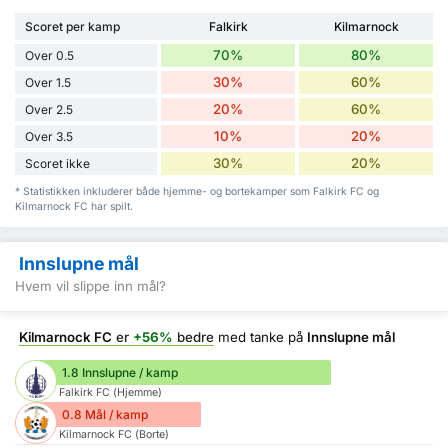
Scoret per kamp
Falkirk
Kilmarnock
70%
80%
Over 0.5
30%
60%
Over 1.5
20%
60%
Over 2.5
10%
20%
Over 3.5
30%
20%
Scoret ikke
* Statistikken inkluderer både hjemme- og bortekamper som Falkirk FC og
Kilmarnock FC har spilt.
Innslupne mål
Hvem vil slippe inn mål?
Kilmarnock FC
er
+56%
bedre
med tanke på
Innslupne mål
1.8 Innslupne / kamp
Falkirk FC (Hjemme)
0.8 Mål / kamp
Kilmarnock FC (Borte)