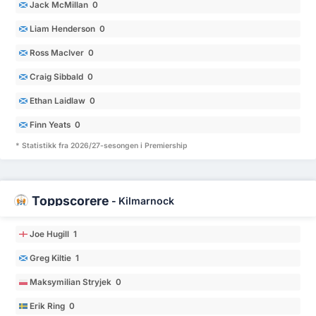
Jack McMillan 0
Liam Henderson 0
Ross MacIver 0
Craig Sibbald 0
Ethan Laidlaw 0
Finn Yeats 0
* Statistikk fra 2026/27-sesongen i Premiership
Toppscorere
-
Kilmarnock
Joe Hugill 1
Greg Kiltie 1
Maksymilian Stryjek 0
Erik Ring 0