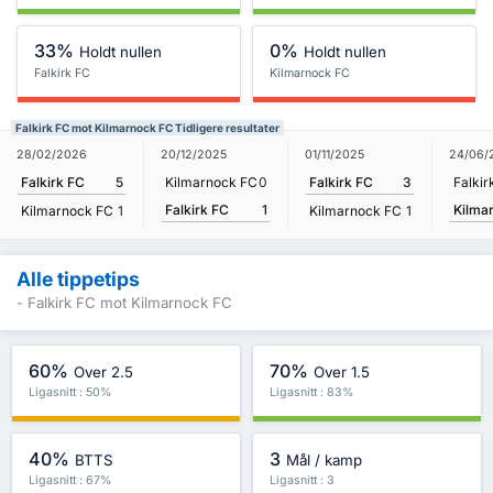
33%
0%
Holdt nullen
Holdt nullen
Falkirk FC
Kilmarnock FC
Falkirk FC mot Kilmarnock FC Tidligere resultater
28/02/2026
20/12/2025
01/11/2025
24/06/
Falkirk FC
5
Kilmarnock FC
0
Falkirk FC
3
Falkir
Falkirk FC
1
Kilma
Kilmarnock FC
1
Kilmarnock FC
1
Alle tippetips
- Falkirk FC mot Kilmarnock FC
60%
70%
Over 2.5
Over 1.5
Ligasnitt : 50%
Ligasnitt : 83%
40%
3
BTTS
Mål / kamp
Ligasnitt : 67%
Ligasnitt : 3