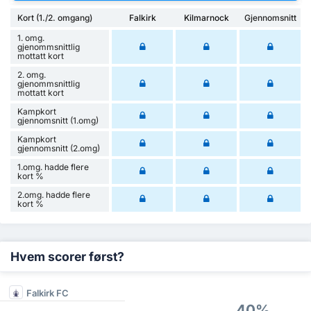
Kort (1./2. omgang)
Falkirk
Kilmarnock
Gjennomsnitt
1. omg.
gjenommsnittlig
mottatt kort
2. omg.
gjenommsnittlig
mottatt kort
Kampkort
gjennomsnitt (1.omg)
Kampkort
gjennomsnitt (2.omg)
1.omg. hadde flere
kort %
2.omg. hadde flere
kort %
Hvem scorer først?
Falkirk FC
40%