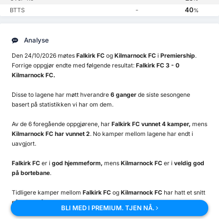
-
40
BTTS
%
Analyse
Den 24/10/2026 møtes
Falkirk FC
og
Kilmarnock FC
i
Premiership
.
Forrige oppgjør endte med følgende resultat:
Falkirk FC 3 - 0
Kilmarnock FC.
Disse to lagene har møtt hverandre
6 ganger
de siste sesongene
basert på statistikken vi har om dem.
Av de 6 foregående oppgjørene, har
Falkirk FC vunnet 4 kamper,
mens
Kilmarnock FC har vunnet 2
. No kamper mellom lagene har endt i
uavgjort.
Falkirk FC
er i
god hjemmeform,
mens
Kilmarnock FC
er i
veldig god
på bortebane
.
Tidligere kamper mellom
Falkirk FC
og
Kilmarnock FC
har hatt et snitt
på
3.83 mål,
mens begge lag scorer har intruffet i
67%
av oppgjørene.
BLI MED I PREMIUM. TJEN NÅ.