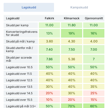
Lagskudd
Kampskudd
Lagskudd
Falkirk
Kilmarnock
Gjennomsnitt
11.00
11.80
11.00
Skudd per kamp
Konverteringsfrekvens
13%
19%
16%
for skudd
3.60
4.30
4.00
Skudd på mål / kamp
Skudd utenfor mål /
7.40
7.50
7.00
kamp
Skudd per scorede
7.86
5.36
7
mål
50%
50%
50%
Lagskudd over 10.5
40%
40%
40%
Lagskudd over 11.5
40%
40%
40%
Lagskudd over 12.5
30%
40%
35%
Lagskudd over 13.5
20%
30%
25%
Lagskudd over 14.5
10%
20%
15%
Lagskudd over 15.5
50%
70%
60%
Lagskudd på mål 3.5+