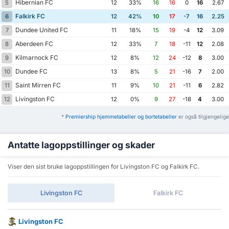
Hibernian FC
5
12
33%
16
16
0
16
2.67
Falkirk FC
6
12
42%
10
17
-7
16
2.25
Dundee United FC
7
11
18%
15
19
-4
12
3.09
Aberdeen FC
8
12
33%
7
18
-11
12
2.08
Kilmarnock FC
9
12
8%
12
24
-12
8
3.00
Dundee FC
10
13
8%
5
21
-16
7
2.00
Saint Mirren FC
11
11
9%
10
21
-11
6
2.82
Livingston FC
12
12
0%
9
27
-18
4
3.00
*
Premiership hjemmetabeller og bortetabeller
er også tilgjengelige
Antatte lagoppstillinger og skader
Viser den sist bruke lagoppstillingen for Livingston FC og Falkirk FC.
Livingston FC
Falkirk FC
Livingston FC