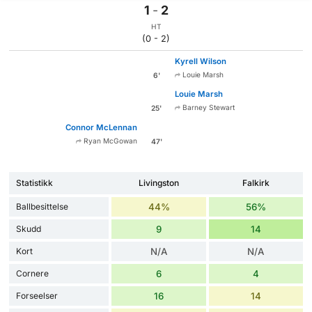
1
-
2
HT
(0 - 2)
Kyrell Wilson
Louie Marsh
6'
Louie Marsh
Barney Stewart
25'
Connor McLennan
Ryan McGowan
47'
Statistikk
Livingston
Falkirk
Ballbesittelse
44%
56%
Skudd
9
14
Kort
N/A
N/A
Cornere
6
4
Forseelser
16
14