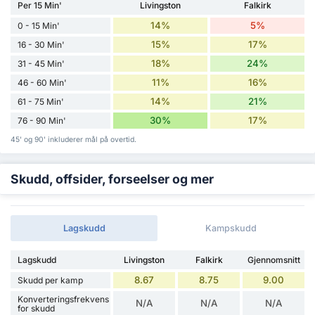
Per 15 Min'
Livingston
Falkirk
14%
5%
0 - 15 Min'
15%
17%
16 - 30 Min'
18%
24%
31 - 45 Min'
11%
16%
46 - 60 Min'
14%
21%
61 - 75 Min'
30%
17%
76 - 90 Min'
45' og 90' inkluderer mål på overtid.
Skudd, offsider, forseelser og mer
Lagskudd
Kampskudd
Lagskudd
Livingston
Falkirk
Gjennomsnitt
8.67
8.75
9.00
Skudd per kamp
Konverteringsfrekvens
N/A
N/A
N/A
for skudd