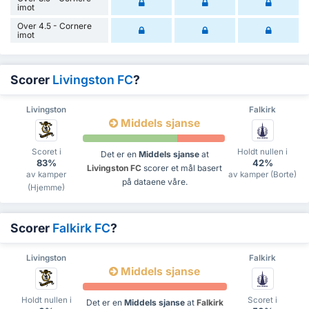
imot
Over 4.5 - Cornere
imot
Scorer
Livingston FC
?
Livingston
Falkirk
Middels sjanse
Scoret i
Holdt nullen i
Det er en
Middels sjanse
at
83%
42%
Livingston FC
scorer et mål basert
av kamper
av kamper (Borte)
på dataene våre.
(Hjemme)
Scorer
Falkirk FC
?
Livingston
Falkirk
Middels sjanse
Holdt nullen i
Scoret i
Det er en
Middels sjanse
at
Falkirk