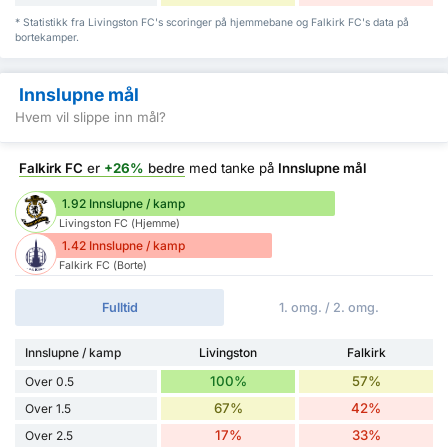
* Statistikk fra Livingston FC's scoringer på hjemmebane og Falkirk FC's data på
bortekamper.
Innslupne mål
Hvem vil slippe inn mål?
Falkirk FC
er
+26%
bedre
med tanke på
Innslupne mål
1.92 Innslupne / kamp
Livingston FC (Hjemme)
1.42 Innslupne / kamp
Falkirk FC (Borte)
Fulltid
1. omg. / 2. omg.
Innslupne / kamp
Livingston
Falkirk
100%
57%
Over 0.5
67%
42%
Over 1.5
17%
33%
Over 2.5