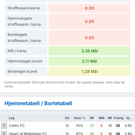
Straffespark/kamp
0.00
Hjemmelagets
0.00
straffespark / kamp
Bortelagets
0.00
straffespark / kamp
Mål / kamp
3.39 Mål
Hjemmelaget scoret
2.11 Mål
Bortelaget scoret
1.28 Mål
Dommerstatistikk (Michael MacDermid) bruker de nyeste dataene. Ikke data før
kamp.
Hjemmetabell / Bortetabell
Lag
KS
Seier %
MF
MM
MF
Poeng
Gj.
Celtic FC
1
12
75%
27
8
19
28
2.92
Heart of Midlothian FC
2
12
67%
25
9
16
28
2.83