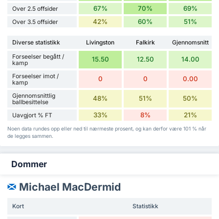
67%
70%
69%
Over 2.5 offsider
42%
60%
51%
Over 3.5 offsider
Diverse statistikk
Livingston
Falkirk
Gjennomsnitt
Forseelser begått /
15.50
12.50
14.00
kamp
Forseelser imot /
0
0
0.00
kamp
Gjennomsnittlig
48%
51%
50%
ballbesittelse
33%
8%
21%
Uavgjort % FT
Noen data rundes opp eller ned til nærmeste prosent, og kan derfor være 101 % når
de legges sammen.
Dommer
Michael MacDermid
Kort
Statistikk