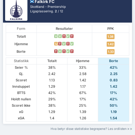
Falkirk FC
Skottland - Premiership
Ligaplassering.
2
/ 12
Form
Resultater
PPK
Totalt
V
V
T
V
T
1.38
Hjemme
U
T
V
T
V
1.42
Borte
T
V
T
V
T
1.33
Statistikk
Totalt
Hjemme
Borte
Seier %
38%
33%
42%
Gj.
2.42
2.58
2.25
Scoret
1.13
1.42
0.83
Innsluppet
1.29
1.17
1.42
BTTS
42%
67%
17%
Holdt nullen
29%
17%
42%
Scoret ikke
38%
25%
50%
xG
1.29
1.39
1.19
xGA
1.4
1.26
1.54
Hva betyr disse statistiske begrepene? Les ordlisten