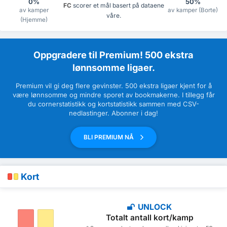
0%
50%
FC
scorer et mål basert på dataene
av kamper
av kamper (Borte)
våre.
(Hjemme)
Oppgradere til Premium! 500 ekstra
lønnsomme ligaer.
Premium vil gi deg flere gevinster. 500 ekstra ligaer kjent for å
være lønnsomme og mindre sporet av bookmakerne. I tillegg får
du cornerstatistikk og kortstatistikk sammen med CSV-
nedlastinger. Abonner i dag!
BLI PREMIUM NÅ
Kort
UNLOCK
Totalt antall kort/kamp