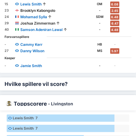
↑
Lewis Smith
15
OM
6.08
Brooklyn Kabongolo
23
-
2.45
↑
Mohamad Sylla
24
SDM
6.48
↑
Joshua Zimmerman
29
-
6.47
↑
Samson Adeniran Lawal
40
-
4.48
Forsvarsspillere
Cammy Kerr
-
HB
-
Danny Wilson
27
MS
5.97
Keeper
Jamie Smith
-
-
-
Hvilke spillere vil score?
Toppscorere
-
Livingston
Lewis Smith 7
Lewis Smith 7