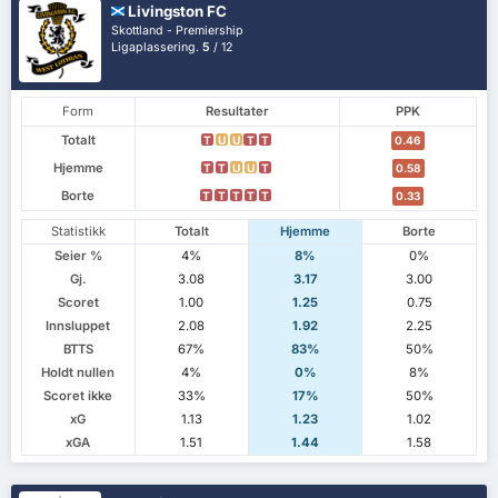
Livingston FC
Skottland - Premiership
Ligaplassering.
5
/ 12
Form
Resultater
PPK
Totalt
T
U
U
T
T
0.46
Hjemme
T
T
U
U
T
0.58
Borte
T
T
T
T
T
0.33
Statistikk
Totalt
Hjemme
Borte
Seier %
4%
8%
0%
Gj.
3.08
3.17
3.00
Scoret
1.00
1.25
0.75
Innsluppet
2.08
1.92
2.25
BTTS
67%
83%
50%
Holdt nullen
4%
0%
8%
Scoret ikke
33%
17%
50%
xG
1.13
1.23
1.02
xGA
1.51
1.44
1.58