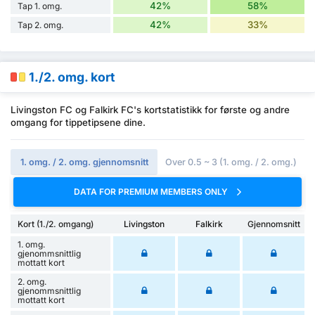
42%
58%
Tap 1. omg.
42%
33%
Tap 2. omg.
1./2. omg. kort
Livingston FC og Falkirk FC's kortstatistikk for første og andre
omgang for tippetipsene dine.
1. omg. / 2. omg. gjennomsnitt
Over 0.5 ~ 3 (1. omg. / 2. omg.)
DATA FOR PREMIUM MEMBERS ONLY
Kort (1./2. omgang)
Livingston
Falkirk
Gjennomsnitt
1. omg.
gjenommsnittlig
mottatt kort
2. omg.
gjenommsnittlig
mottatt kort