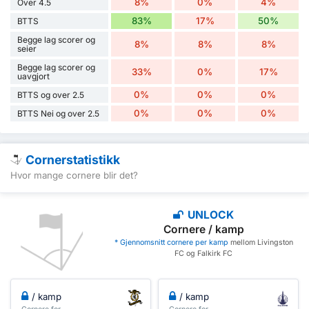
8%
0%
4%
Over 4.5
83%
17%
50%
BTTS
Begge lag scorer og
8%
8%
8%
seier
Begge lag scorer og
33%
0%
17%
uavgjort
0%
0%
0%
BTTS og over 2.5
0%
0%
0%
BTTS Nei og over 2.5
Cornerstatistikk
Hvor mange cornere blir det?
UNLOCK
Cornere / kamp
* Gjennomsnitt cornere per kamp
mellom Livingston
FC og Falkirk FC
/ kamp
/ kamp