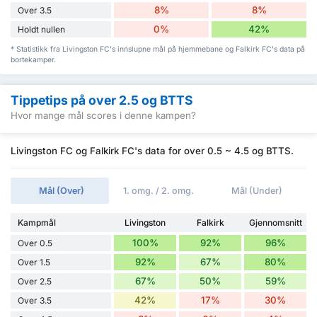
8%
8%
Over 3.5
0%
42%
Holdt nullen
* Statistikk fra Livingston FC's innslupne mål på hjemmebane og Falkirk FC's data på
bortekamper.
Tippetips på over 2.5 og BTTS
Hvor mange mål scores i denne kampen?
Livingston FC og Falkirk FC's data for over 0.5 ~ 4.5 og BTTS.
Mål (Over)
1. omg. / 2. omg.
Mål (Under)
Kampmål
Livingston
Falkirk
Gjennomsnitt
100%
92%
96%
Over 0.5
92%
67%
80%
Over 1.5
67%
50%
59%
Over 2.5
42%
17%
30%
Over 3.5