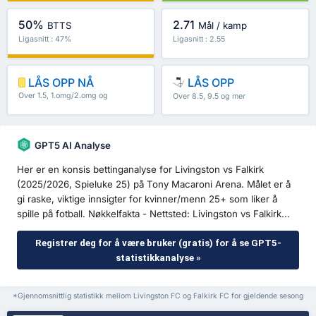
50%
2.71
BTTS
Mål / kamp
Ligasnitt : 47%
Ligasnitt : 2.55
LÅS OPP NÅ
LÅS OPP
Over 1.5, 1.omg/2.omg og
Over 8.5, 9.5 og mer
mer
GPT5 AI Analyse
Her er en konsis bettinganalyse for Livingston vs Falkirk
(2025/2026, Spieluke 25) på Tony Macaroni Arena. Målet er å
gi raske, viktige innsigter for kvinner/menn 25+ som liker å
spille på fotball. Nøkkelfakta - Nettsted: Livingston vs Falkirk...
Registrer deg for å være bruker (gratis) for å se GPT5-
statistikkanalyse »
*Gjennomsnittlig statistikk mellom Livingston FC og Falkirk FC for gjeldende sesong