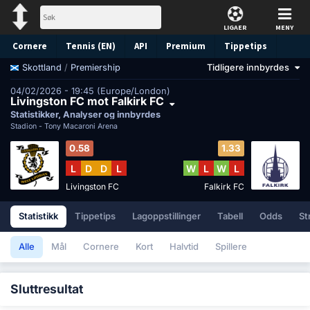
LIGAER
MENY
Cornere
Tennis (EN)
API
Premium
Tippetips
/
Premiership
Tidligere innbyrdes
Skottland
04/02/2026 - 19:45 (Europe/London)
Livingston FC mot Falkirk FC
Statistikker, Analyser og innbyrdes
Stadion -
Tony Macaroni Arena
0.58
1.33
L
D
D
L
W
L
W
L
Livingston FC
Falkirk FC
Statistikk
Tippetips
Lagoppstillinger
Tabell
Odds
St
Alle
Mål
Cornere
Kort
Halvtid
Spillere
Sluttresultat