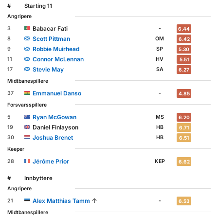
#
Starting 11
Angripere
Babacar Fati
3
-
6.44
Scott Pittman
8
OM
6.42
Robbie Muirhead
9
SP
5.30
Connor McLennan
11
HV
5.51
Stevie May
17
SA
6.27
Midtbanespillere
Emmanuel Danso
37
-
4.85
Forsvarsspillere
Ryan McGowan
5
MS
6.20
Daniel Finlayson
19
HB
6.71
Joshua Brenet
30
HB
6.51
Keeper
Jérôme Prior
28
KEP
6.62
#
Innbyttere
Angripere
↑
Alex Matthias Tamm
21
-
6.53
Midtbanespillere