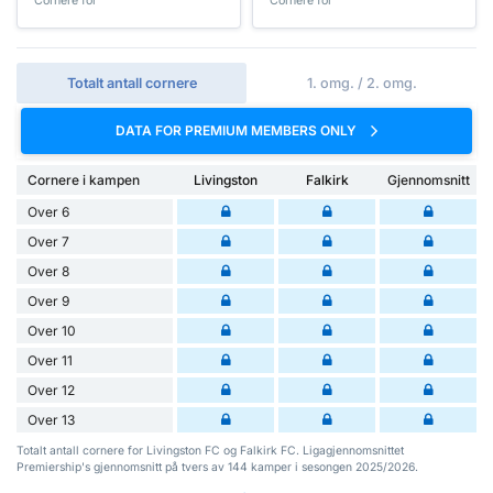
Cornere for
Cornere for
Totalt antall cornere
1. omg. / 2. omg.
DATA FOR PREMIUM MEMBERS ONLY
Cornere i kampen
Livingston
Falkirk
Gjennomsnitt
Over 6
Over 7
Over 8
Over 9
Over 10
Over 11
Over 12
Over 13
Totalt antall cornere for Livingston FC og Falkirk FC. Ligagjennomsnittet
Premiership's gjennomsnitt på tvers av 144 kamper i sesongen 2025/2026.