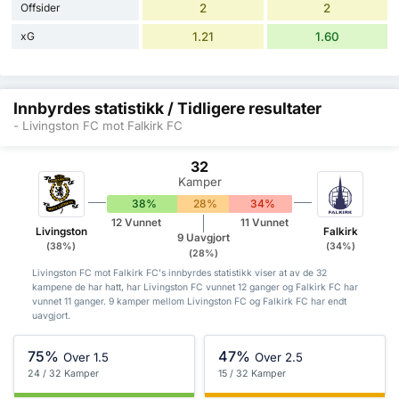
Offsider
2
2
xG
1.21
1.60
Innbyrdes statistikk / Tidligere resultater
- Livingston FC mot Falkirk FC
32
Kamper
38%
28%
34%
12 Vunnet
11 Vunnet
Livingston
Falkirk
9 Uavgjort
(38%)
(34%)
(28%)
Livingston FC mot Falkirk FC's innbyrdes statistikk viser at av de 32
kampene de har hatt, har Livingston FC vunnet 12 ganger og Falkirk FC har
vunnet 11 ganger. 9 kamper mellom Livingston FC og Falkirk FC har endt
uavgjort.
75%
47%
Over 1.5
Over 2.5
24 / 32 Kamper
15 / 32 Kamper