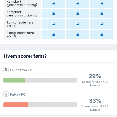
Kampkort
gjennomsnitt (1.omg)
Kampkort
gjennomsnitt (2.omg)
1.omg. hadde flere
kort %
2.omg. hadde flere
kort %
Hvem scorer først?
Livingston FC
29%
Scoret først i 7 / 24
kamper
Falkirk FC
33%
Scoret først i 8 / 24
kamper