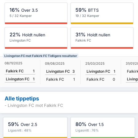
16%
59%
Over 3.5
BTTS
5 / 32 Kamper
19 / 32 Kamper
22%
31%
Holdt nullen
Holdt nullen
Livingston FC
Falkirk FC
Livingston FC mot Falkirk FC Tidligere resultater
08/11/2025
09/08/2025
25/03/2025
31/01/2
Falkirk FC
1
Livingston FC
3
Livingston FC
1
Falkir
Living
Livingston FC
1
Falkirk FC
1
Falkirk FC
0
Alle tippetips
- Livingston FC mot Falkirk FC
59%
80%
Over 2.5
Over 1.5
Ligasnitt : 48%
Ligasnitt : 76%