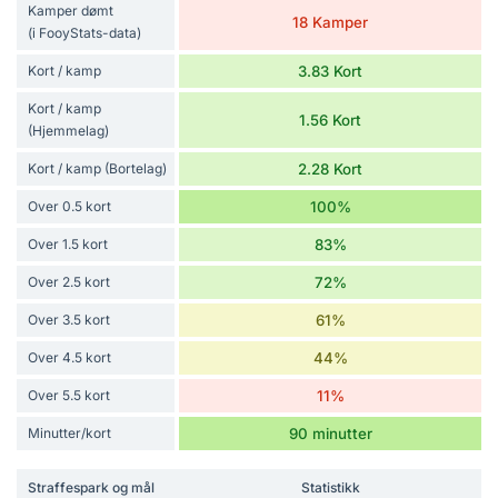
Kamper dømt
18 Kamper
(i FooyStats-data)
Kort / kamp
3.83 Kort
Kort / kamp
1.56 Kort
(Hjemmelag)
Kort / kamp (Bortelag)
2.28 Kort
Over 0.5 kort
100%
Over 1.5 kort
83%
Over 2.5 kort
72%
Over 3.5 kort
61%
Over 4.5 kort
44%
Over 5.5 kort
11%
Minutter/kort
90 minutter
Straffespark og mål
Statistikk