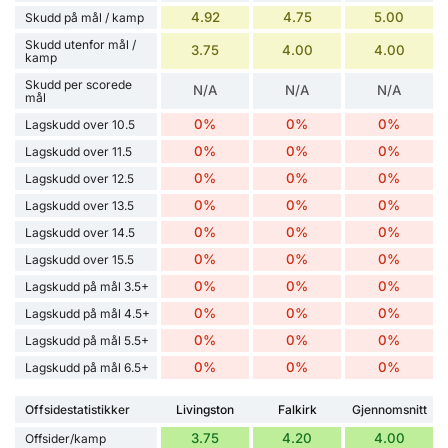
4.92
4.75
5.00
Skudd på mål / kamp
Skudd utenfor mål /
3.75
4.00
4.00
kamp
Skudd per scorede
N/A
N/A
N/A
mål
0%
0%
0%
Lagskudd over 10.5
0%
0%
0%
Lagskudd over 11.5
0%
0%
0%
Lagskudd over 12.5
0%
0%
0%
Lagskudd over 13.5
0%
0%
0%
Lagskudd over 14.5
0%
0%
0%
Lagskudd over 15.5
0%
0%
0%
Lagskudd på mål 3.5+
0%
0%
0%
Lagskudd på mål 4.5+
0%
0%
0%
Lagskudd på mål 5.5+
0%
0%
0%
Lagskudd på mål 6.5+
Offsidestatistikker
Livingston
Falkirk
Gjennomsnitt
3.75
4.20
4.00
Offsider/kamp