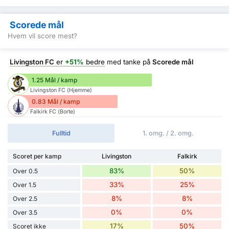
Scorede mål
Hvem vil score mest?
Livingston FC
er
+51%
bedre
med tanke på
Scorede mål
1.25 Mål / kamp
Livingston FC (Hjemme)
0.83 Mål / kamp
Falkirk FC (Borte)
Fulltid
1. omg. / 2. omg.
Scoret per kamp
Livingston
Falkirk
83%
50%
Over 0.5
33%
25%
Over 1.5
8%
8%
Over 2.5
0%
0%
Over 3.5
17%
50%
Scoret ikke