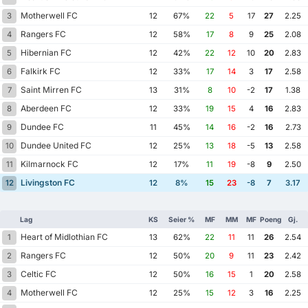
Motherwell FC
3
12
67%
22
5
17
27
2.25
Rangers FC
4
12
58%
17
8
9
25
2.08
Hibernian FC
5
12
42%
22
12
10
20
2.83
Falkirk FC
6
12
33%
17
14
3
17
2.58
Saint Mirren FC
7
13
31%
8
10
-2
17
1.38
Aberdeen FC
8
12
33%
19
15
4
16
2.83
Dundee FC
9
11
45%
14
16
-2
16
2.73
Dundee United FC
10
12
25%
13
18
-5
13
2.58
Kilmarnock FC
11
12
17%
11
19
-8
9
2.50
Livingston FC
12
12
8%
15
23
-8
7
3.17
Lag
KS
Seier %
MF
MM
MF
Poeng
Gj.
Heart of Midlothian FC
1
13
62%
22
11
11
26
2.54
Rangers FC
2
12
50%
20
9
11
23
2.42
Celtic FC
3
12
50%
16
15
1
20
2.58
Motherwell FC
4
12
25%
15
12
3
16
2.25