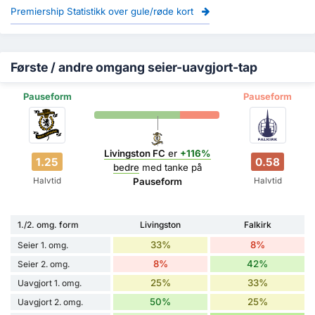
Premiership Statistikk over gule/røde kort
Første / andre omgang seier-uavgjort-tap
Pauseform
Pauseform
Livingston FC
er
+116%
1.25
0.58
bedre
med tanke på
Halvtid
Halvtid
Pauseform
1./2. omg. form
Livingston
Falkirk
33%
8%
Seier 1. omg.
8%
42%
Seier 2. omg.
25%
33%
Uavgjort 1. omg.
50%
25%
Uavgjort 2. omg.