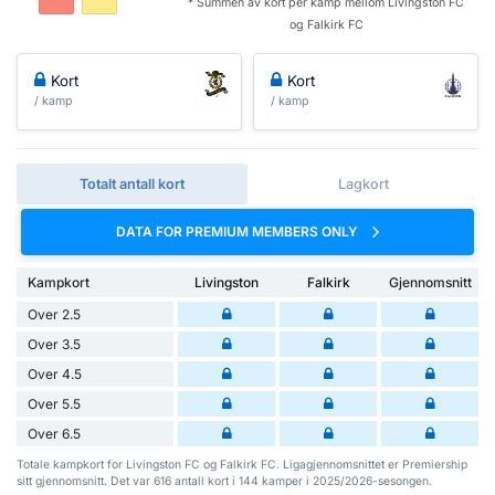
* Summen av kort per kamp mellom Livingston FC
og Falkirk FC
Kort
Kort
/ kamp
/ kamp
Totalt antall kort
Lagkort
DATA FOR PREMIUM MEMBERS ONLY
Kampkort
Livingston
Falkirk
Gjennomsnitt
Over 2.5
Over 3.5
Over 4.5
Over 5.5
Over 6.5
Totale kampkort for Livingston FC og Falkirk FC. Ligagjennomsnittet er Premiership
sitt gjennomsnitt. Det var 616 antall kort i 144 kamper i 2025/2026-sesongen.