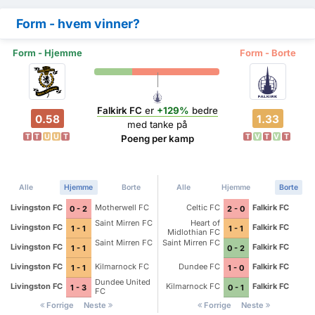
Form - hvem vinner?
Form - Hjemme
Form - Borte
Falkirk FC
er
+129%
bedre
0.58
1.33
med tanke på
T
T
U
U
T
T
V
T
V
T
Poeng per kamp
Alle
Hjemme
Borte
Alle
Hjemme
Borte
Livingston FC
Motherwell FC
Celtic FC
Falkirk FC
0 - 2
2 - 0
Saint Mirren FC
Heart of
Livingston FC
Falkirk FC
1 - 1
1 - 1
Midlothian FC
Saint Mirren FC
Saint Mirren FC
Livingston FC
Falkirk FC
1 - 1
0 - 2
Livingston FC
Kilmarnock FC
Dundee FC
Falkirk FC
1 - 1
1 - 0
Dundee United
Livingston FC
Kilmarnock FC
Falkirk FC
1 - 3
0 - 1
FC
Forrige
Neste
Forrige
Neste