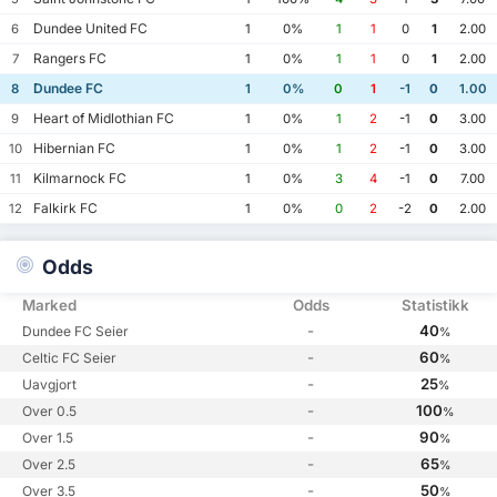
Dundee United FC
6
1
0%
1
1
0
1
2.00
Rangers FC
7
1
0%
1
1
0
1
2.00
Dundee FC
8
1
0%
0
1
-1
0
1.00
Heart of Midlothian FC
9
1
0%
1
2
-1
0
3.00
Hibernian FC
10
1
0%
1
2
-1
0
3.00
Kilmarnock FC
11
1
0%
3
4
-1
0
7.00
Falkirk FC
12
1
0%
0
2
-2
0
2.00
Odds
Marked
Odds
Statistikk
-
40
Dundee FC Seier
%
-
60
Celtic FC Seier
%
-
25
Uavgjort
%
-
100
Over 0.5
%
-
90
Over 1.5
%
-
65
Over 2.5
%
-
50
Over 3.5
%