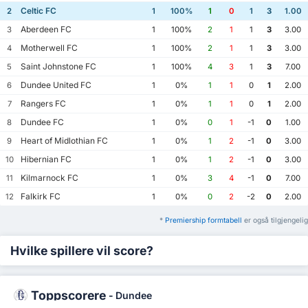
Celtic FC
2
1
100%
1
0
1
3
1.00
Aberdeen FC
3
1
100%
2
1
1
3
3.00
Motherwell FC
4
1
100%
2
1
1
3
3.00
Saint Johnstone FC
5
1
100%
4
3
1
3
7.00
Dundee United FC
6
1
0%
1
1
0
1
2.00
Rangers FC
7
1
0%
1
1
0
1
2.00
Dundee FC
8
1
0%
0
1
-1
0
1.00
Heart of Midlothian FC
9
1
0%
1
2
-1
0
3.00
Hibernian FC
10
1
0%
1
2
-1
0
3.00
Kilmarnock FC
11
1
0%
3
4
-1
0
7.00
Falkirk FC
12
1
0%
0
2
-2
0
2.00
*
Premiership formtabell
er også tilgjengelig
Hvilke spillere vil score?
Toppscorere
-
Dundee