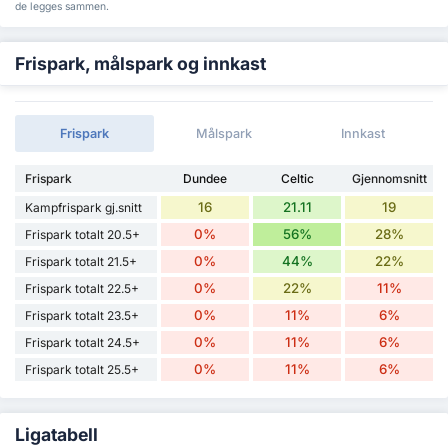
de legges sammen.
Frispark, målspark og innkast
Frispark
Målspark
Innkast
Frispark
Dundee
Celtic
Gjennomsnitt
16
21.11
19
Kampfrispark gj.snitt
0%
56%
28%
Frispark totalt 20.5+
0%
44%
22%
Frispark totalt 21.5+
0%
22%
11%
Frispark totalt 22.5+
0%
11%
6%
Frispark totalt 23.5+
0%
11%
6%
Frispark totalt 24.5+
0%
11%
6%
Frispark totalt 25.5+
Ligatabell