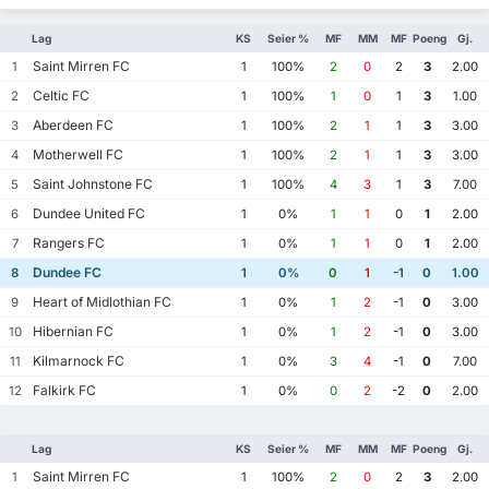
Lag
KS
Seier %
MF
MM
MF
Poeng
Gj.
Saint Mirren FC
1
1
100%
2
0
2
3
2.00
Celtic FC
2
1
100%
1
0
1
3
1.00
Aberdeen FC
3
1
100%
2
1
1
3
3.00
Motherwell FC
4
1
100%
2
1
1
3
3.00
Saint Johnstone FC
5
1
100%
4
3
1
3
7.00
Dundee United FC
6
1
0%
1
1
0
1
2.00
Rangers FC
7
1
0%
1
1
0
1
2.00
Dundee FC
8
1
0%
0
1
-1
0
1.00
Heart of Midlothian FC
9
1
0%
1
2
-1
0
3.00
Hibernian FC
10
1
0%
1
2
-1
0
3.00
Kilmarnock FC
11
1
0%
3
4
-1
0
7.00
Falkirk FC
12
1
0%
0
2
-2
0
2.00
Lag
KS
Seier %
MF
MM
MF
Poeng
Gj.
Saint Mirren FC
1
1
100%
2
0
2
3
2.00