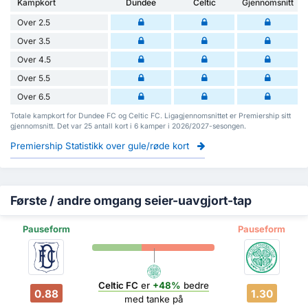
Kampkort
Dundee
Celtic
Gjennomsnitt
Over 2.5
Over 3.5
Over 4.5
Over 5.5
Over 6.5
Totale kampkort for Dundee FC og Celtic FC. Ligagjennomsnittet er Premiership sitt
gjennomsnitt. Det var 25 antall kort i 6 kamper i 2026/2027-sesongen.
Premiership Statistikk over gule/røde kort
Første / andre omgang seier-uavgjort-tap
Pauseform
Pauseform
Celtic FC
er
+48%
bedre
0.88
1.30
med tanke på