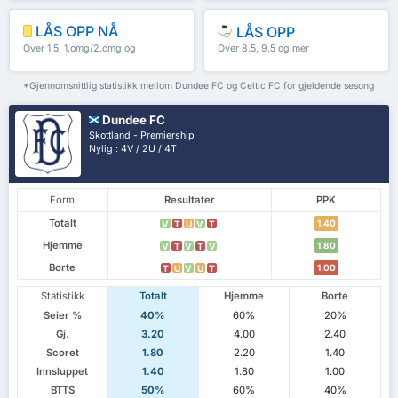
LÅS OPP NÅ
LÅS OPP
Over 1.5, 1.omg/2.omg og
Over 8.5, 9.5 og mer
mer
*Gjennomsnittlig statistikk mellom Dundee FC og Celtic FC for gjeldende sesong
Dundee FC
Skottland - Premiership
Nylig : 4V / 2U / 4T
Form
Resultater
PPK
Totalt
1.40
V
T
U
V
T
Hjemme
1.80
V
T
V
T
V
Borte
1.00
T
U
V
U
T
Statistikk
Totalt
Hjemme
Borte
Seier %
40%
60%
20%
Gj.
3.20
4.00
2.40
Scoret
1.80
2.20
1.40
Innsluppet
1.40
1.80
1.00
BTTS
50%
60%
40%