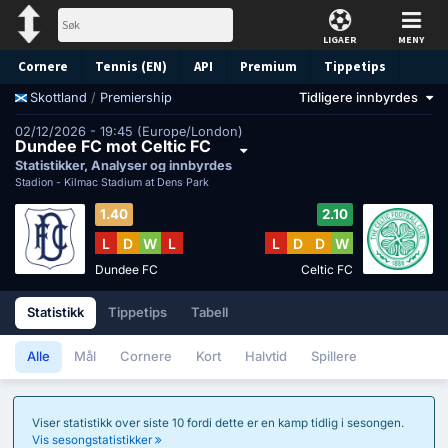
LIGAER
MENY
Cornere
Tennis (EN)
API
Premium
Tippetips
/
Premiership
Tidligere innbyrdes
Skottland
02/12/2026 - 19:45 (Europe/London)
Dundee FC mot Celtic FC
Statistikker, Analyser og innbyrdes
Stadion -
Kilmac Stadium at Dens Park
1.40
2.10
L
D
W
L
L
D
D
W
Dundee FC
Celtic FC
Statistikk
Tippetips
Tabell
Alle
Mål
Cornere
Kort
Halvtid
Spillere
Viser statistikk over siste 10 fordi dette er en kamp tidlig i sesongen.
Vis sesongstatistikker