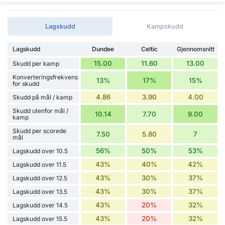
Lagskudd
Kampskudd
Lagskudd
Dundee
Celtic
Gjennomsnitt
15.00
11.60
13.00
Skudd per kamp
Konverteringsfrekvens
13%
17%
15%
for skudd
4.86
3.90
4.00
Skudd på mål / kamp
Skudd utenfor mål /
10.14
7.70
9.00
kamp
Skudd per scorede
7.50
5.80
7
mål
56%
50%
53%
Lagskudd over 10.5
43%
40%
42%
Lagskudd over 11.5
43%
30%
37%
Lagskudd over 12.5
43%
30%
37%
Lagskudd over 13.5
43%
20%
32%
Lagskudd over 14.5
43%
20%
32%
Lagskudd over 15.5