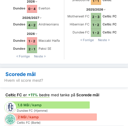
Shelbourne
Celtic
1 - 1
2026
Dundee
Everton
0 - 4
2025/2026
Motherwell FC
Celtic FC
2 - 3
2026/2027
Hibernian FC
Celtic FC
Dundee
Airdrieonians
1 - 2
4 - 2
Dundee FC
Celtic FC
1 - 2
2026
Forrige
Neste
Dundee
Maccabi Haifa
1 - 2
Dundee
Paksi SE
2 - 1
Forrige
Neste
Scorede mål
Hvem vil score mest?
Celtic FC
er
+11%
bedre
med tanke på
Scorede mål
1.8 Mål / kamp
Dundee FC (Hjemme)
2 Mål / kamp
Celtic FC (Borte)