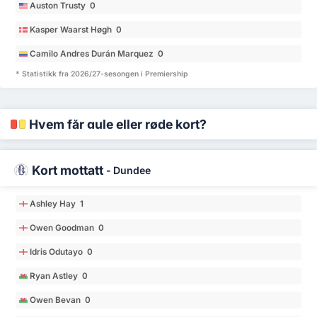
Auston Trusty 0
Kasper Waarst Høgh 0
Camilo Andres Durán Marquez 0
* Statistikk fra 2026/27-sesongen i Premiership
Hvem får gule eller røde kort?
Kort mottatt
-
Dundee
Ashley Hay 1
Owen Goodman 0
Idris Odutayo 0
Ryan Astley 0
Owen Bevan 0