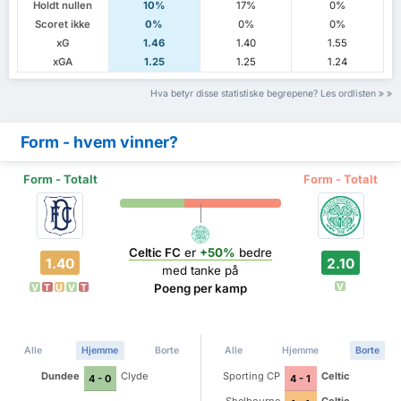
Holdt nullen
10%
17%
0%
Scoret ikke
0%
0%
0%
xG
1.46
1.40
1.55
xGA
1.25
1.25
1.24
Hva betyr disse statistiske begrepene? Les ordlisten
Form - hvem vinner?
Form - Totalt
Form - Totalt
Celtic FC
er
+50%
bedre
1.40
2.10
med tanke på
V
Poeng per kamp
V
T
U
V
T
Alle
Hjemme
Borte
Alle
Hjemme
Borte
Dundee
Clyde
Sporting CP
Celtic
4 - 0
4 - 1