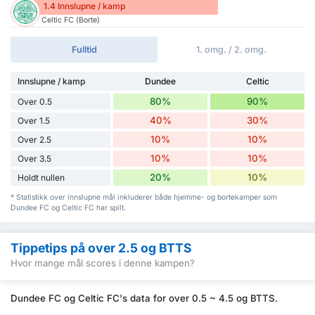
1.4 Innslupne / kamp
Celtic FC (Borte)
Fulltid
1. omg. / 2. omg.
Innslupne / kamp
Dundee
Celtic
80%
90%
Over 0.5
40%
30%
Over 1.5
10%
10%
Over 2.5
10%
10%
Over 3.5
20%
10%
Holdt nullen
* Statistikk over innslupne mål inkluderer både hjemme- og bortekamper som
Dundee FC og Celtic FC har spilt.
Tippetips på over 2.5 og BTTS
Hvor mange mål scores i denne kampen?
Dundee FC og Celtic FC's data for over 0.5 ~ 4.5 og BTTS.