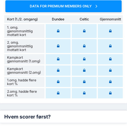
DATA FOR PREMIUM MEMBERS ONLY
Kort (1./2. omgang)
Dundee
Celtic
Gjennomsnitt
1. omg.
gjenommsnittlig
mottatt kort
2. omg.
gjenommsnittlig
mottatt kort
Kampkort
gjennomsnitt (1.omg)
Kampkort
gjennomsnitt (2.omg)
1.omg. hadde flere
kort %
2.omg. hadde flere
kort %
Hvem scorer først?