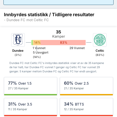
Innbyrdes statistikk / Tidligere resultater
- Dundee FC mot Celtic FC
35
Kamper
3%
14%
83%
1 Vunnet
29 Vunnet
Dundee
Celtic
5 Uavgjort
(3%)
(83%)
(14%)
Dundee FC mot Celtic FC's innbyrdes statistikk viser at av de 35 kampene
de har hatt, har Dundee FC vunnet 1 ganger og Celtic FC har vunnet 29
ganger. 5 kamper mellom Dundee FC og Celtic FC har endt uavgjort.
77%
60%
Over 1.5
Over 2.5
27 / 35 Kamper
21 / 35 Kamper
31%
34%
Over 3.5
BTTS
11 / 35 Kamper
12 / 35 Kamper