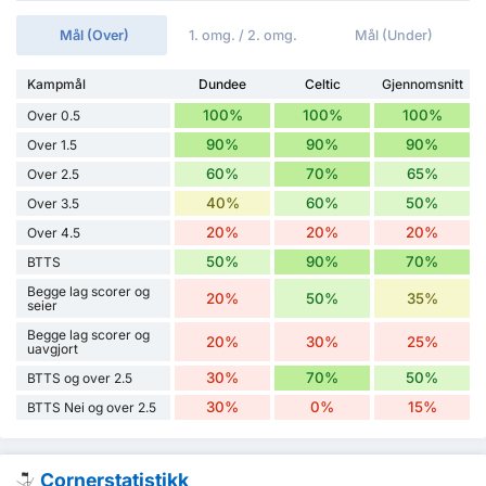
Mål (Over)
1. omg. / 2. omg.
Mål (Under)
Kampmål
Dundee
Celtic
Gjennomsnitt
100%
100%
100%
Over 0.5
90%
90%
90%
Over 1.5
60%
70%
65%
Over 2.5
40%
60%
50%
Over 3.5
20%
20%
20%
Over 4.5
50%
90%
70%
BTTS
Begge lag scorer og
20%
50%
35%
seier
Begge lag scorer og
20%
30%
25%
uavgjort
30%
70%
50%
BTTS og over 2.5
30%
0%
15%
BTTS Nei og over 2.5
Cornerstatistikk