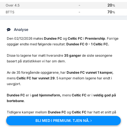
-
20
Over 4.5
%
-
70
BTTS
%
Analyse
Den 02/12/2026 møtes
Dundee FC
og
Celtic FC
i
Premiership
. Forrige
oppgjør endte med følgende resultat:
Dundee FC 0 - 1 Celtic FC.
Disse to lagene har møtt hverandre
35 ganger
de siste sesongene
basert på statistikken vi har om dem.
Av de 35 foregående oppgjørene, har
Dundee FC vunnet 1 kamper,
mens
Celtic FC har vunnet 29
. 5 kamper mellom lagene har endt i
uavgjort.
Dundee FC
er i
god hjemmeform,
mens
Celtic FC
er i
veldig god på
bortebane
.
Tidligere kamper mellom
Dundee FC
og
Celtic FC
har hatt et snitt på
3.11 mål,
mens begge lag scorer har intruffet i
34%
av oppgjørene.
BLI MED I PREMIUM. TJEN NÅ.