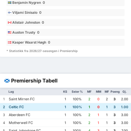
Benjamin Nygren 0
Viljami Sinisalo 0
Alistair Johnston 0
Auston Trusty 0
Kasper Waarst Høgh 0
* Statistikk fra 2026/27-sesongen i Premiership
Premiership Tabell
Lag
KS
Seier %
MF
MM
MF
Poeng
Gj.
Saint Mirren FC
1
1
100%
2
0
2
3
2.00
Celtic FC
2
1
100%
1
0
1
3
1.00
Aberdeen FC
3
1
100%
2
1
1
3
3.00
Motherwell FC
4
1
100%
2
1
1
3
3.00
Saint Johnstone FC
5
1
100%
4
3
1
3
7.00