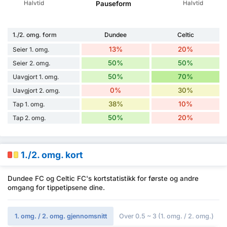
Halvtid
Halvtid
Pauseform
1./2. omg. form
Dundee
Celtic
13%
20%
Seier 1. omg.
50%
50%
Seier 2. omg.
50%
70%
Uavgjort 1. omg.
0%
30%
Uavgjort 2. omg.
38%
10%
Tap 1. omg.
50%
20%
Tap 2. omg.
1./2. omg. kort
Dundee FC og Celtic FC's kortstatistikk for første og andre
omgang for tippetipsene dine.
1. omg. / 2. omg. gjennomsnitt
Over 0.5 ~ 3 (1. omg. / 2. omg.)