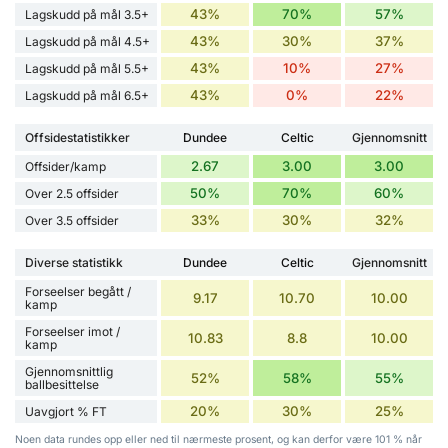
43%
70%
57%
Lagskudd på mål 3.5+
43%
30%
37%
Lagskudd på mål 4.5+
43%
10%
27%
Lagskudd på mål 5.5+
43%
0%
22%
Lagskudd på mål 6.5+
Offsidestatistikker
Dundee
Celtic
Gjennomsnitt
2.67
3.00
3.00
Offsider/kamp
50%
70%
60%
Over 2.5 offsider
33%
30%
32%
Over 3.5 offsider
Diverse statistikk
Dundee
Celtic
Gjennomsnitt
Forseelser begått /
9.17
10.70
10.00
kamp
Forseelser imot /
10.83
8.8
10.00
kamp
Gjennomsnittlig
52%
58%
55%
ballbesittelse
20%
30%
25%
Uavgjort % FT
Noen data rundes opp eller ned til nærmeste prosent, og kan derfor være 101 % når