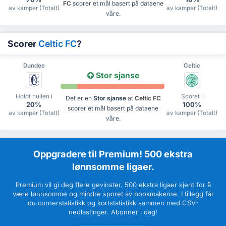
FC
scorer et mål basert på dataene
av kamper (Totalt)
av kamper (Totalt)
våre.
Scorer
Celtic FC
?
Dundee
Celtic
Stor sjanse
Holdt nullen i
Scoret i
Det er en
Stor sjanse
at
Celtic FC
20%
100%
scorer et mål basert på dataene
av kamper (Totalt)
av kamper (Totalt)
våre.
Oppgradere til Premium! 500 ekstra
lønnsomme ligaer.
Premium vil gi deg flere gevinster. 500 ekstra ligaer kjent for å
være lønnsomme og mindre sporet av bookmakerne. I tillegg får
du cornerstatistikk og kortstatistikk sammen med CSV-
nedlastinger. Abonner i dag!