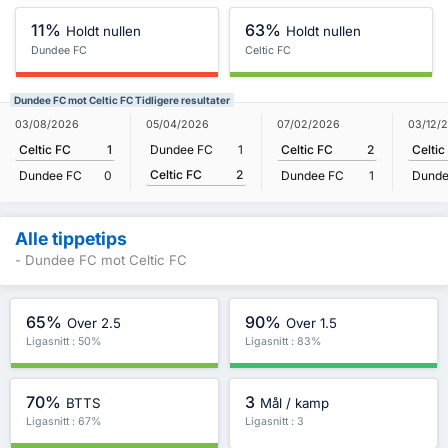
11%
63%
Holdt nullen
Holdt nullen
Dundee FC
Celtic FC
Dundee FC mot Celtic FC Tidligere resultater
03/08/2026
05/04/2026
07/02/2026
03/12/
Celtic FC
1
Dundee FC
1
Celtic FC
2
Celtic
Celtic FC
2
Dundee FC
0
Dundee FC
1
Dunde
Alle tippetips
- Dundee FC mot Celtic FC
65%
90%
Over 2.5
Over 1.5
Ligasnitt : 50%
Ligasnitt : 83%
70%
3
BTTS
Mål / kamp
Ligasnitt : 67%
Ligasnitt : 3