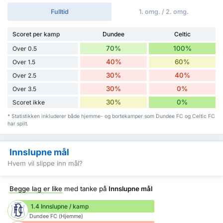
Fulltid
1. omg. / 2. omg.
Scoret per kamp
Dundee
Celtic
70%
100%
Over 0.5
40%
60%
Over 1.5
30%
40%
Over 2.5
30%
0%
Over 3.5
30%
0%
Scoret ikke
* Statistikken inkluderer både hjemme- og bortekamper som Dundee FC og Celtic FC
har spilt.
Innslupne mål
Hvem vil slippe inn mål?
Begge lag er like
med tanke på
Innslupne mål
1.4 Innslupne / kamp
Dundee FC (Hjemme)