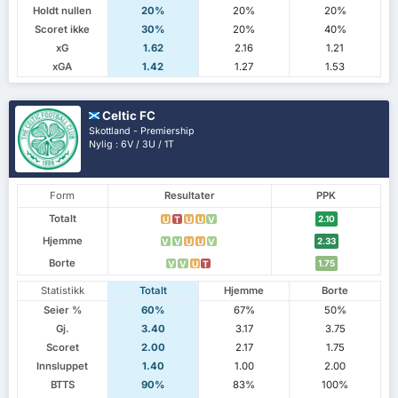
Holdt nullen
20%
20%
20%
Scoret ikke
30%
20%
40%
xG
1.62
2.16
1.21
xGA
1.42
1.27
1.53
Celtic FC
Skottland - Premiership
Nylig : 6V / 3U / 1T
Form
Resultater
PPK
Totalt
2.10
U
T
U
U
V
Hjemme
2.33
V
V
U
U
V
Borte
1.75
V
V
U
T
Statistikk
Totalt
Hjemme
Borte
Seier %
60%
67%
50%
Gj.
3.40
3.17
3.75
Scoret
2.00
2.17
1.75
Innsluppet
1.40
1.00
2.00
BTTS
90%
83%
100%