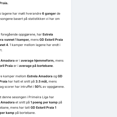
 Praia.
to lagene har møtt hverandre
6 ganger
de
esongene basert på statistikken vi har om
6 foregående oppgjørene, har
Estrela
a vunnet 1 kamper,
mens
GD Estoril Praia
nnet 4
. 1 kamper mellom lagene har endt i
t.
a Amadora
er i
average hjemmeform,
mens
ril Praia
er i
average på bortebane
.
ere kamper mellom
Estrela Amadora
og
GD
 Praia
har hatt et snitt på
3.5 mål,
mens
ag scorer har intruffet i
50%
av oppgjørene.
t denne sesongen i Primeira Liga har
a Amadora
et snitt på
1 poeng per kamp
på
bane, mens har tatt
GD Estoril Praia 1
per kamp
på bortebane.