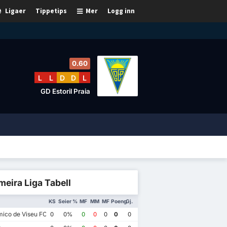
Ligaer
Tippetips
Mer
Logg inn
0.60
L
L
D
D
L
GD Estoril Praia
meira Liga Tabell
KS
Seier %
MF
MM
MF
Poeng
Gj.
ico de Viseu FC
0
0%
0
0
0
0
0