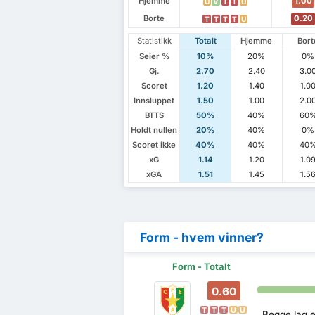
Hjemme
1.00
U
V
T
T
U
Borte
0.20
T
T
T
T
U
Statistikk
Totalt
Hjemme
Bort
Seier %
10%
20%
0%
Gj.
2.70
2.40
3.0
Scoret
1.20
1.40
1.0
Innsluppet
1.50
1.00
2.0
BTTS
50%
40%
60
Holdt nullen
20%
40%
0%
Scoret ikke
40%
40%
40
xG
1.14
1.20
1.0
xGA
1.51
1.45
1.5
Form - hvem vinner?
Form - Totalt
0.60
T
T
T
U
U
Begge lag er