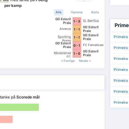
per kamp
Alle
Hjemme
Borte
GD Estoril
SL Benfica
1 - 3
Praia
Primei
GD Estoril
Alverca
1 - 1
Praia
GD Estoril
Primeira
Sporting
1 - 1
Praia
Braga
GD Estoril
FC Famalicao
0 - 1
Praia
Primeira 
GD Estoril
Moreirense
1 - 0
Praia
FC
Primeira 
Forrige
Neste
Primeira
Primeira 
Primeira
tanke på
Scorede mål
Primeira