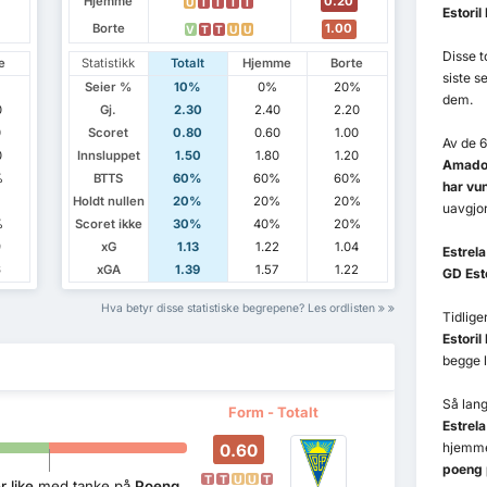
Hjemme
0.20
U
T
T
T
T
Estoril
Borte
1.00
V
T
T
U
U
Disse 
e
Statistikk
Totalt
Hjemme
Borte
siste s
Seier %
10%
0%
20%
dem.
0
Gj.
2.30
2.40
2.20
0
Scoret
0.80
0.60
1.00
Av de 
0
Innsluppet
1.50
1.80
1.20
Amador
%
BTTS
60%
60%
60%
har vu
Holdt nullen
20%
20%
20%
uavgjor
%
Scoret ikke
30%
40%
20%
9
xG
1.13
1.22
1.04
Estrel
6
xGA
1.39
1.57
1.22
GD Esto
Hva betyr disse statistiske begrepene? Les ordlisten
Tidlig
Estoril
begge l
Så lang
Form - Totalt
Estrel
hjemme
0.60
poeng 
T
T
U
U
T
 like
med tanke på
Poeng