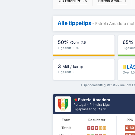
GD Estoril Praia
5
Estrela Amadora
1
Alle tippetips
- Estrela Amadora mot 
50%
65%
Over 2.5
Ligasnitt : 0%
Ligasnit
3
LÅS
Mål / kamp
Ligasnitt : 0
Over 1.
mer
*Gjennomsnittlig statistikk mellom E
Estrela Amadora
Portugal - Primeira Liga
Ligaplassering.
7
/ 18
Form
Resultater
PPK
Totalt
0.60
T
T
T
U
U