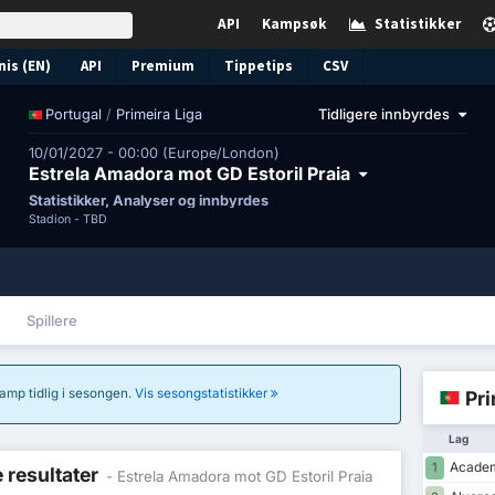
API
Kampsøk
Statistikker
nis (EN)
API
Premium
Tippetips
CSV
/
Primeira Liga
Tidligere innbyrdes
Portugal
10/01/2027 - 00:00 (Europe/London)
Estrela Amadora mot GD Estoril Praia
Statistikker, Analyser og innbyrdes
Stadion -
TBD
Spillere
 kamp tidlig i sesongen.
Vis sesongstatistikker
Pri
Lag
Academ
1
e resultater
- Estrela Amadora mot GD Estoril Praia