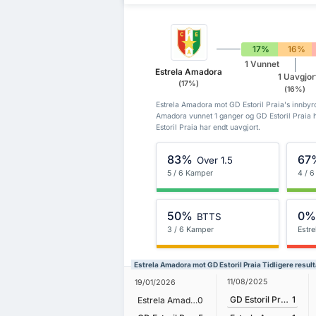
17%
16%
1 Vunnet
Estrela Amadora
1 Uavgjor
(17%)
(16%)
Estrela Amadora mot GD Estoril Praia's innbyrd
Amadora vunnet 1 ganger og GD Estoril Praia
Estoril Praia har endt uavgjort.
83%
67
Over 1.5
5 / 6 Kamper
4 / 
50%
0
BTTS
3 / 6 Kamper
Estr
Estrela Amadora mot GD Estoril Praia Tidligere result
11/08/2025
19/01/2026
GD Estoril Praia
1
Estrela Amadora
0