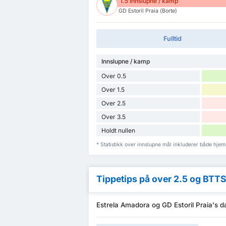
1.5 Innslupne / kamp
GD Estoril Praia (Borte)
Fulltid
Innslupne / kamp
Over 0.5
Over 1.5
Over 2.5
Over 3.5
Holdt nullen
* Statistikk over innslupne mål inkluderer både hje
Tippetips på over 2.5 og BTT
Estrela Amadora og GD Estoril Praia's d