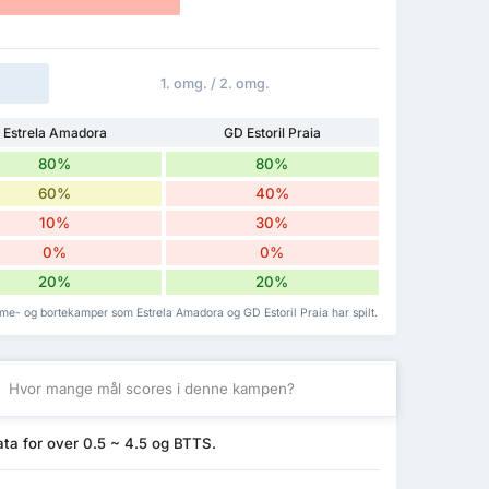
1. omg. / 2. omg.
Estrela Amadora
GD Estoril Praia
80%
80%
60%
40%
10%
30%
0%
0%
20%
20%
mme- og bortekamper som Estrela Amadora og GD Estoril Praia har spilt.
S
Hvor mange mål scores i denne kampen?
ata for over 0.5 ~ 4.5 og BTTS.