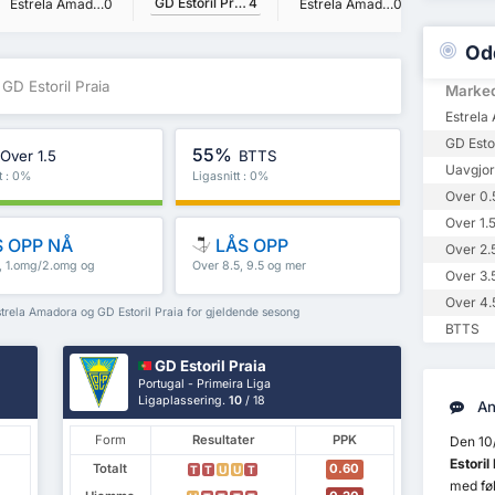
GD Estoril Praia
4
Estrela Amadora
0
Estrela Amadora
0
Od
GD Estoril Praia
Marke
Estrela
GD Estor
55%
Over 1.5
BTTS
Uavgjor
t : 0%
Ligasnitt : 0%
Over 0.
Over 1.
 OPP NÅ
LÅS OPP
Over 2.
5, 1.omg/2.omg og
Over 8.5, 9.5 og mer
Over 3.
Over 4.
strela Amadora og GD Estoril Praia for gjeldende sesong
BTTS
GD Estoril Praia
Portugal - Primeira Liga
Ligaplassering.
10
/ 18
An
Form
Resultater
PPK
Den 10
Estoril
Totalt
0.60
T
T
U
U
T
med føl