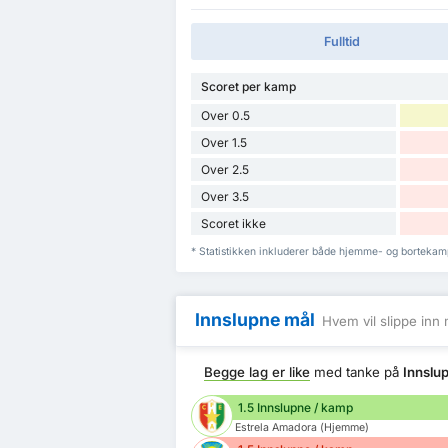
Fulltid
Scoret per kamp
Over 0.5
Over 1.5
Over 2.5
Over 3.5
Scoret ikke
* Statistikken inkluderer både hjemme- og bortekamp
Innslupne mål
Hvem vil slippe inn 
Begge lag er like
med tanke på
Innslu
1.5 Innslupne / kamp
Estrela Amadora (Hjemme)