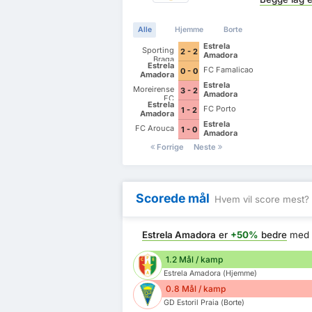
Alle
Hjemme
Borte
Estrela
Sporting
2 - 2
Amadora
Braga
Estrela
FC Famalicao
0 - 0
Amadora
Estrela
Moreirense
3 - 2
Amadora
FC
Estrela
FC Porto
1 - 2
Amadora
Estrela
FC Arouca
1 - 0
Amadora
Forrige
Neste
Scorede mål
Hvem vil score mest?
Estrela Amadora
er
+50%
bedre
med 
1.2 Mål / kamp
Estrela Amadora (Hjemme)
0.8 Mål / kamp
GD Estoril Praia (Borte)