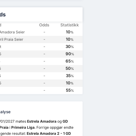
GD Estoril Praia
1
ds
d
Odds
Statistikk
-
10
 Amadora Seier
%
-
10
il Praia Seier
%
-
30
t
%
-
90
5
%
-
65
5
%
-
50
5
%
-
35
5
%
-
10
5
%
-
55
%
alyse
/01/2027 møtes
Estrela Amadora
og
GD
 Praia
i
Primeira Liga
. Forrige oppgjør endte
gende resultat:
Estrela Amadora 2 - 1 GD