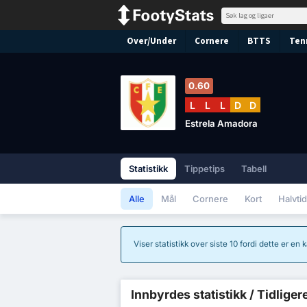
Over/Under
Cornere
BTTS
Ten
0.60
L
L
L
D
D
Estrela Amadora
Statistikk
Tippetips
Tabell
Alle
Mål
Cornere
Kort
Halvtid
Viser statistikk over siste 10 fordi dette er en
Innbyrdes statistikk / Tidliger