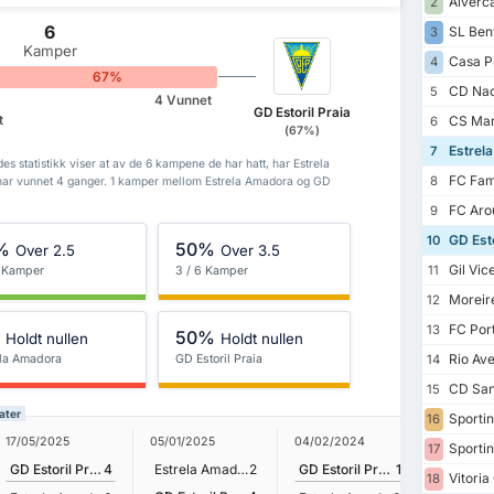
Alverc
2
6
SL Ben
3
Kamper
Casa P
4
67%
CD Nac
5
4 Vunnet
GD Estoril Praia
t
CS Mar
6
(67%)
Estrel
7
es statistikk viser at av de 6 kampene de har hatt, har Estrela
FC Fam
8
 har vunnet 4 ganger. 1 kamper mellom Estrela Amadora og GD
FC Aro
9
GD Esto
10
%
50%
Over 2.5
Over 3.5
Gil Vic
11
6 Kamper
3 / 6 Kamper
Moreir
12
FC Por
13
%
50%
Holdt nullen
Holdt nullen
Rio Av
ela Amadora
GD Estoril Praia
14
CD San
15
ater
Sportin
16
17/05/2025
05/01/2025
04/02/2024
25/08/2
Sportin
17
GD Estoril Praia
4
Estrela Amadora
2
GD Estoril Praia
1
Vitoria
18