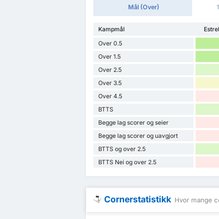
Mål (Over)
Kampmål
Estr
Over 0.5
Over 1.5
Over 2.5
Over 3.5
Over 4.5
BTTS
Begge lag scorer og seier
Begge lag scorer og uavgjort
BTTS og over 2.5
BTTS Nei og over 2.5
Cornerstatistikk
Hvor mange co