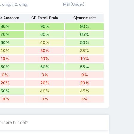
1. omg. / 2. omg.
Mål (Under)
ela Amadora
GD Estoril Praia
Gjennomsnitt
90%
90%
90%
70%
60%
65%
60%
40%
50%
40%
30%
35%
10%
10%
10%
50%
60%
55%
0%
0%
0%
20%
20%
20%
50%
40%
45%
10%
0%
5%
rnere blir det?