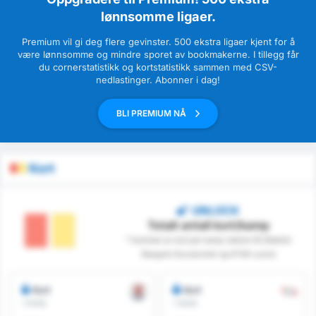
lønnsomme ligaer.
Premium vil gi deg flere gevinster. 500 ekstra ligaer kjent for å
være lønnsomme og mindre sporet av bookmakerne. I tillegg får
du cornerstatistikk og kortstatistikk sammen med CSV-
nedlastinger. Abonner i dag!
BLI PREMIUM NÅ
Kort
UNLOCK
Totalt antall kort/kamp
* Summen av kort per kamp mellom KS Blekitni
Stargard Szczecinski og KTSK Luzino
Kort
Kort
/ kamp
/ kamp