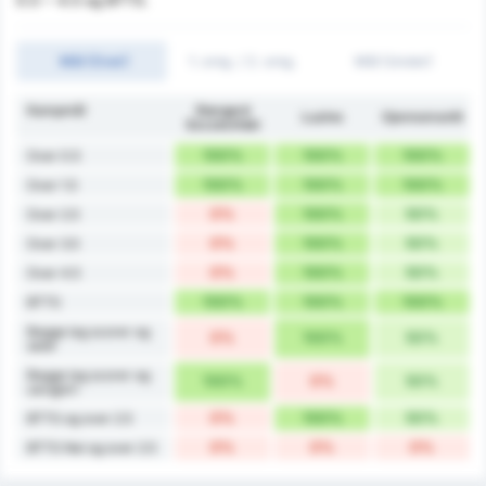
Mål (Over)
1. omg. / 2. omg.
Mål (Under)
Kampmål
Stargard
Luzino
Gjennomsnitt
Szczeciński
100%
100%
100%
Over 0.5
100%
100%
100%
Over 1.5
0%
100%
50%
Over 2.5
0%
100%
50%
Over 3.5
0%
100%
50%
Over 4.5
100%
100%
100%
BTTS
Begge lag scorer og
0%
100%
50%
seier
Begge lag scorer og
100%
0%
50%
uavgjort
0%
100%
50%
BTTS og over 2.5
0%
0%
0%
BTTS Nei og over 2.5