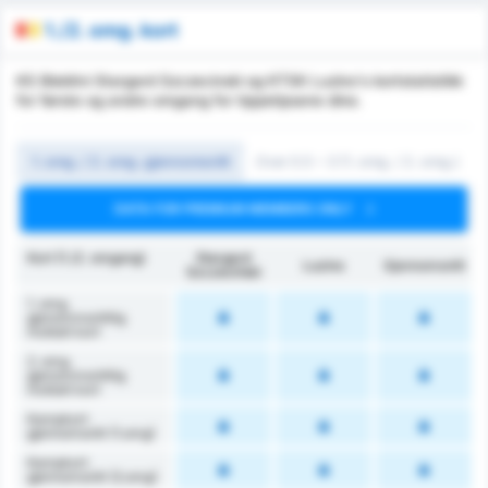
1./2. omg. kort
KS Blekitni Stargard Szczecinski og KTSK Luzino's kortstatistikk
for første og andre omgang for tippetipsene dine.
1. omg. / 2. omg. gjennomsnitt
Over 0.5 ~ 3 (1. omg. / 2. omg.)
DATA FOR PREMIUM MEMBERS ONLY
Kort (1./2. omgang)
Stargard
Luzino
Gjennomsnitt
Szczeciński
1. omg.
gjenommsnittlig
mottatt kort
2. omg.
gjenommsnittlig
mottatt kort
Kampkort
gjennomsnitt (1.omg)
Kampkort
gjennomsnitt (2.omg)