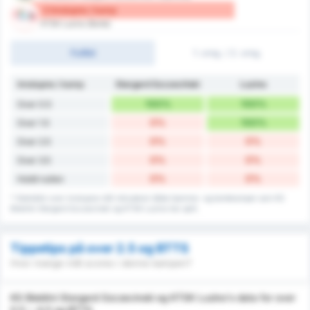
2 Innslupne / kamp
KTSK Luzino (Borte)
Fulltid
1. omg. / 2. omg.
Innslupne / kamp
Stargard Szczeciński
Luzino
100%
100%
Over 0.5
0%
100%
Over 1.5
0%
0%
Over 2.5
0%
0%
Over 3.5
0%
0%
Holdt nullen
* Statistikk over innslupne mål inkluderer både hjemme- og bortekamper som KS
Blekitni Stargard Szczecinski og KTSK Luzino har spilt.
Tippetips på over 2.5 og BTTS
Hvor mange mål scores i denne kampen?
KS Blekitni Stargard Szczecinski og KTSK Luzino's data for over
0.5 ~ 4.5 og BTTS.