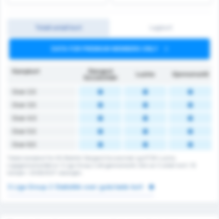
Totalt antall kort
Lagkort
DATA FOR PREMIUM MEMBERS ONLY
Kampkort
Stargard
Luzino
Gjennomsnitt
Szczeciński
Over 2.5
Over 3.5
Over 4.5
Over 5.5
Over 6.5
Totale kampkort for KS Blekitni Stargard Szczecinski og KTSK Luzino.
Ligagjennomsnittet er 3 Liga Group 2 sitt gjennomsnitt. Det var 0 antall kort i 10
kamper i 2026/2027-sesongen.
3 Liga Group 2 Statistikk over gule/røde kort