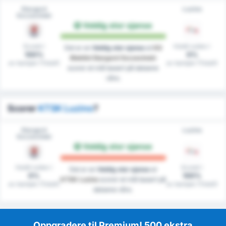
Stargard
Luzino
Szczeciński
Veldig stor sjanse
Scoret i
Holdt nullen i
Det er en
Veldig stor sjanse
at
KS
100%
0%
Blekitni Stargard Szczecinski
av kamper (Totalt)
av kamper (Totalt)
scorer et mål basert på dataene
våre.
Scorer
KTSK Luzino
?
Stargard
Luzino
Szczeciński
Veldig stor sjanse
Holdt nullen i
Scoret i
Det er en
Veldig stor sjanse
at
0%
100%
KTSK Luzino
scorer et mål basert på
av kamper (Totalt)
av kamper (Totalt)
dataene våre.
Oppgradere til Premium! 500 ekstra