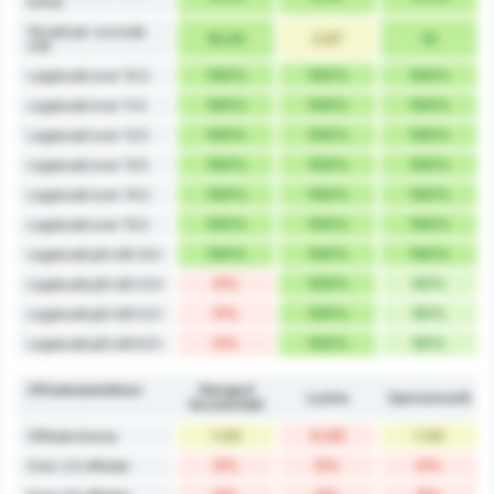
kamp
Skudd per scorede
16.00
3.67
10
mål
100%
100%
100%
Lagskudd over 10.5
100%
100%
100%
Lagskudd over 11.5
100%
100%
100%
Lagskudd over 12.5
100%
100%
100%
Lagskudd over 13.5
100%
100%
100%
Lagskudd over 14.5
100%
100%
100%
Lagskudd over 15.5
100%
100%
100%
Lagskudd på mål 3.5+
0%
100%
50%
Lagskudd på mål 4.5+
0%
100%
50%
Lagskudd på mål 5.5+
0%
100%
50%
Lagskudd på mål 6.5+
Offsidestatistikker
Stargard
Luzino
Gjennomsnitt
Szczeciński
1.00
0.00
1.00
Offsider/kamp
0%
0%
0%
Over 2.5 offsider