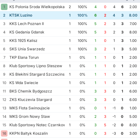
KS Polonia Sroda Wielkopolska
1
2
100%
4
0
4
6
2.00
KTSK Luzino
2
1
100%
6
2
4
3
8.00
KKS Lech Poznan II
3
1
100%
5
2
3
3
7.00
KS Gedania Gdansk
4
1
100%
5
3
2
3
8.00
KKS 1925 Kalisz
5
1
100%
1
0
1
3
1.00
SKS Unia Swarzedz
6
1
100%
3
2
1
3
5.00
TKP Elana Torun
7
1
0%
1
1
0
1
2.00
Klub Sportowy Lipno Steszew
8
1
0%
1
1
0
1
2.00
KS Blekitni Stargard Szczecinski
9
1
0%
1
1
0
1
2.00
KS Wda Swiecie
10
1
0%
1
1
0
1
2.00
BKS Chemik Bydgoszcz
11
1
0%
3
3
0
1
6.00
ZKS Kluczevia Stargard
12
1
0%
3
3
0
1
6.00
MKS Flota Swinoujscie
13
1
0%
0
1
-1
0
1.00
MKS Grom Nowy Staw
14
1
0%
2
3
-1
0
5.00
Klub Sportowy Notec Czarnkow
15
1
0%
3
5
-2
0
8.00
KKPN Baltyk Koszalin
16
1
0%
0
3
-3
0
3.00