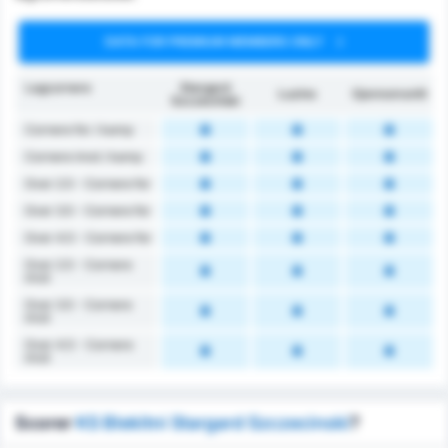
DATA FOR PREMIUM MEMBERS ONLY
Lagcornere
Stargard
Luzino
Gjennomsnitt
Szczeciński
Cornere for / kamp
Cornere imot / kamp
Over 2.5 - Cornere for
Over 3.5 - Cornere for
Over 4.5 - Cornere for
Over 2.5 - Cornere
imot
Over 3.5 - Cornere
imot
Over 4.5 - Cornere
imot
Scorer
KS Blekitni Stargard Szczecinski
?