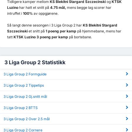
Tidligere kamper mellom
KS Blekitni Stargard Szczecinski
og
KTSK
Luzino
har hatt et snitt på
4.75 mål,
mens begge lag scorer har
intruffet i
100%
av oppgjørene.
Så langt denne sesongen i 3 Liga Group 2 har
KS Blekitni Stargard
Szczecinski
et snitt på
1 poeng per kamp
på hjemmebane, mens har
tatt
KTSK Luzino 3 poeng per kamp
på bortebane.
3 Liga Group 2 Statistikk
3 Liga Group 2 Formguide
3 Liga Group 2 Tippetips
3 Liga Group 2 Gj.snitt mål
3 Liga Group 2 BTTS
3 Liga Group 2 Over 2.5 mål
3 Liga Group 2 Cornere