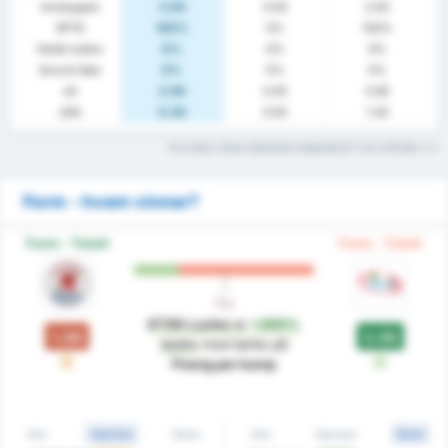
Innsluppet
2.00
0.00
2.00
BTTS
100%
0%
100%
Holdt nullen
0%
0%
0%
Scoret ikke
0%
0%
0%
xG
2.06
0.00
3.06
xGA
0.34
0.00
1.34
Hva betyr disse statistiske begrepene? Les ordlisten
Form - hvem vinner?
Form - Totalt
Form - Totalt
KTSK Luzino
er
+200%
1.00
3.00
bedre
med tanke på
U
V
Poeng per kamp
Alle
Hjemme
Borte
Alle
Hjemme
Borte