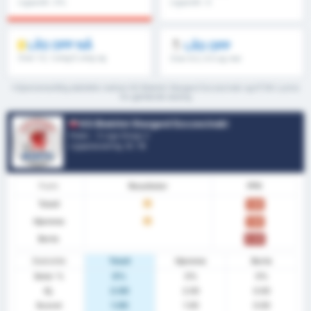
Ligasnitt : 0%
Ligasnitt : 0
LÅS OPP NÅ
LÅS OPP
Over 1.5, 1.omg/2.omg og
Over 8.5, 9.5 og mer
mer
*Gjennomsnittlig statistikk mellom KS Blekitni Stargard Szczecinski og KTSK Luzino
for gjeldende sesong
KS Blekitni Stargard Szczecinski
Polen - 3 Liga Group 2
Ligaplassering.
0
/ 18
Form
Resultater
PPK
Totalt
U
1.00
Hjemme
U
1.00
Borte
0.00
Statistikk
Totalt
Hjemme
Borte
Seier %
0%
0%
0%
Gj.
2.00
2.00
0.00
Scoret
1.00
1.00
0.00