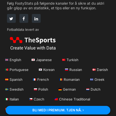
Følg FootyStats på følgende kanaler for å sikre at du aldri
går glipp av en statistikk, et tips eller en ny funksjon.
Fotballdata levert av
English
Japanese
Turkish
Portuguese
Korean
Russian
Danish
Spanish
French
Romanian
Greek
Swedish
Polish
German
Dutch
Italian
Czech
Chinese Traditional
Chinese Simplified
Thai
Croatian
BLI MED I PREMIUM. TJEN NÅ.