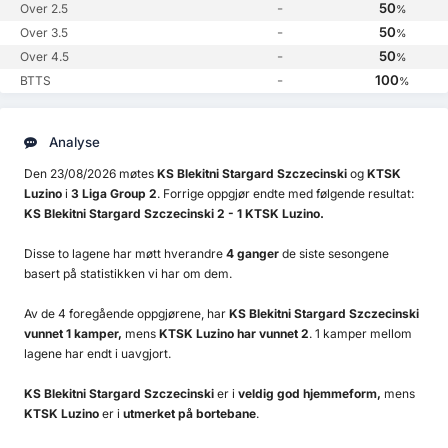
-
50
Over 2.5
%
-
50
Over 3.5
%
-
50
Over 4.5
%
-
100
BTTS
%
Analyse
Den 23/08/2026 møtes
KS Blekitni Stargard Szczecinski
og
KTSK
Luzino
i
3 Liga Group 2
. Forrige oppgjør endte med følgende resultat:
KS Blekitni Stargard Szczecinski 2 - 1 KTSK Luzino.
Disse to lagene har møtt hverandre
4 ganger
de siste sesongene
basert på statistikken vi har om dem.
Av de 4 foregående oppgjørene, har
KS Blekitni Stargard Szczecinski
vunnet 1 kamper,
mens
KTSK Luzino har vunnet 2
. 1 kamper mellom
lagene har endt i uavgjort.
KS Blekitni Stargard Szczecinski
er i
veldig god hjemmeform,
mens
KTSK Luzino
er i
utmerket på bortebane
.