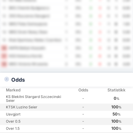
10
1
0%
1
1
0
1
2.00
BKS Chemik Bydgoszcz
11
1
0%
3
3
0
1
6.00
ZKS Kluczevia Stargard
12
1
0%
3
3
0
1
6.00
MKS Flota Swinoujscie
13
1
0%
0
1
-1
0
1.00
MKS Grom Nowy Staw
14
1
0%
2
3
-1
0
5.00
Klub Sportowy Notec Czarnkow
15
1
0%
3
5
-2
0
8.00
KKPN Baltyk Koszalin
16
1
0%
0
3
-3
0
3.00
KSS Kotwica Kornik
17
1
0%
2
6
-4
0
8.00
MKS Victoria Wrzesnia
18
2
0%
2
6
-4
0
4.00
Odds
Marked
Odds
Statistikk
KS Blekitni Stargard Szczecinski
-
0
%
Seier
-
100
KTSK Luzino Seier
%
-
50
Uavgjort
%
-
100
Over 0.5
%
-
100
Over 1.5
%