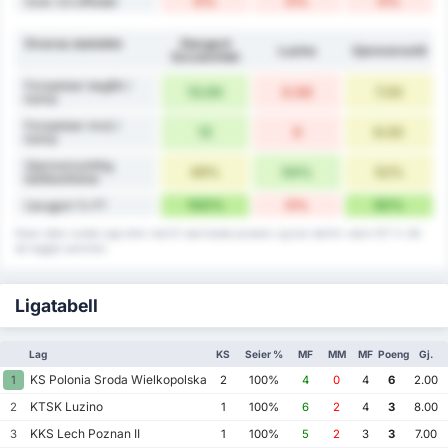
0%
0%
0%
Over 3.5 offsider
Diverse statistikk
Stargard
Luzino
Gjennomsnitt
Szczeciński
Forseelser begått /
13.00
0.00
7.00
kamp
Forseelser imot /
12
0
6.00
kamp
Gjennomsnittlig
49%
54%
52%
ballbesittelse
100%
0%
50%
Uavgjort % FT
Noen data rundes opp eller ned til nærmeste prosent, og kan derfor være 101 % når
de legges sammen.
Ligatabell
Lag
KS
Seier %
MF
MM
MF
Poeng
Gj.
KS Polonia Sroda Wielkopolska
1
2
100%
4
0
4
6
2.00
KTSK Luzino
2
1
100%
6
2
4
3
8.00
KKS Lech Poznan II
3
1
100%
5
2
3
3
7.00