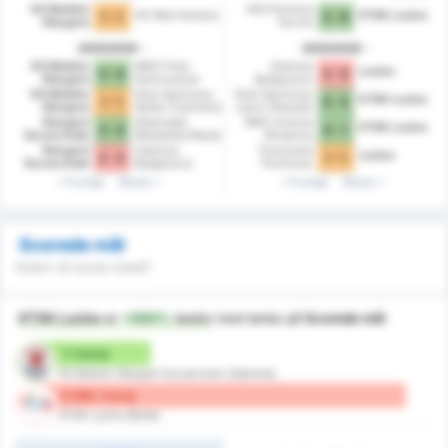
KS Blekitni
KSS Kotwica
KS Wda Swiecie
KTSK Luzino
1 - 1
2 - 6
Stargard
Kornik
Szczecinski
2025/2026
2025/2026
KS Blekitni
MKS Flota
Zawisza
Luzino
3 - 0
2 - 0
Stargard
Swinoujscie
Bydgoszcz
Szczecinski
KS Blekitni
Klub Sportowy
Klub Sportowy
KTSK Luzino
1 - 1
0 - 5
Stargard
Notec Czarnkow
Lipno Steszew
Szczecinski
Stargard
Wybrzeże
MKS Victoria
KTSK Luzino
3 - 0
0 - 1
Szczeciński
Rewalskie Rewal
Wrzesnia
Stargard
Zawisza
Tłuchowia
Luzino
2 - 3
1 - 1
Szczeciński
Bydgoszcz
Tłuchowo
Forrige
Neste
Forrige
Neste
Scorede mål
Hvem vil score mest?
KTSK Luzino
er
+500%
bedre
med tanke på
Scorede mål
1 / kamp
KS Blekitni Stargard Szczecinski (Hjemme)
6 Mål / kamp
KTSK Luzino (Borte)