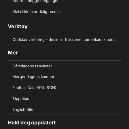
Scoret i begge omganger
Statistikk over riktig resultat
Verktøy
Oddskonvertering - desimal, fraksjoner, amerikansk odds
Mer
Gårsdagens resultater
Morgendagens kamper
Football Data API(JSON)
Tippetips
English Site
Hold deg oppdatert