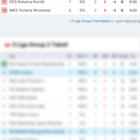
KSS Kotwica Kornik
17
1
0%
2
6
-4
0
8.00
MKS Victoria Wrzesnia
18
2
0%
2
6
-4
0
4.00
*
3 Liga Group 2 formtabell
er også tilgjengelig
3 Liga Group 2 Tabell
Lag
KS
Seier %
MF
MM
MF
Poeng
Gj.
KS Polonia Sroda Wielkopolska
1
2
100%
4
0
4
6
2.00
KTSK Luzino
2
1
100%
6
2
4
3
8.00
KKS Lech Poznan II
3
1
100%
5
2
3
3
7.00
KS Gedania Gdansk
4
1
100%
5
3
2
3
8.00
KKS 1925 Kalisz
5
1
100%
1
0
1
3
1.00
SKS Unia Swarzedz
6
1
100%
3
2
1
3
5.00
TKP Elana Torun
7
1
0%
1
1
0
1
2.00
Klub Sportowy Lipno Steszew
8
1
0%
1
1
0
1
2.00
KS Blekitni Stargard Szczecinski
9
1
0%
1
1
0
1
2.00
KS Wda Swiecie