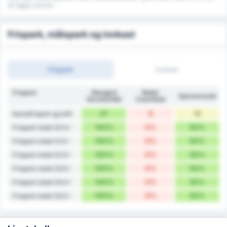
de legges sammen.
Frispark, målspark og innkast
Frispark
Innkast
Frispark
Stargard
Noteć
Gjennomsnitt
Szczeciński
Czarnków
27
8
18
Kampfrispark gj.snitt
100%
0%
50%
Frispark totalt 20.5+
100%
0%
50%
Frispark totalt 21.5+
100%
0%
50%
Frispark totalt 22.5+
100%
0%
50%
Frispark totalt 23.5+
100%
0%
50%
Frispark totalt 24.5+
100%
0%
50%
Frispark totalt 25.5+