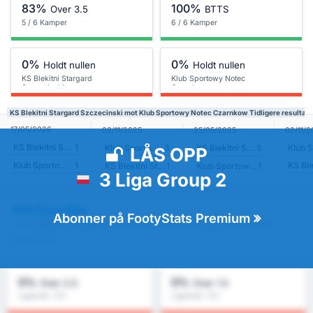
83%
100%
Over 3.5
BTTS
5 / 6 Kamper
6 / 6 Kamper
0%
0%
Holdt nullen
Holdt nullen
KS Blekitni Stargard
Klub Sportowy Notec
Szczecinski
Czarnkow
KS Blekitni Stargard Szczecinski mot Klub Sportowy Notec Czarnkow Tidligere resultate
17/05/2026
02/11/2025
25/05/2025
02/11/
KS Blekitni Stargard Szczecinski
1
Klub Sportowy Notec Czarnkow
3
KS Blekitni Stargard Szczecinski
5
LÅS OPP
Klub Sportowy Notec Czarnkow
1
KS Blekitni Stargard Szczecinski
1
Klub Sportowy Notec Czarnkow
1
3 Liga Group 2
Alle tippetips
Abonner på FootyStats Premium
- KS Blekitni Stargard Szczecinski mot Klub Sportowy Notec
Czarnkow
0%
0%
Over 2.5
Over 1.5
Ligasnitt : 0%
Ligasnitt : 0%