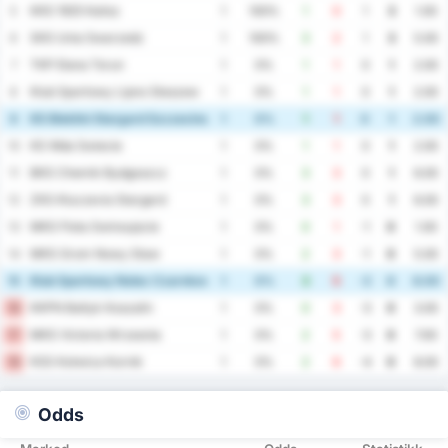
KKS 1925 Kalisz
5
1
100%
1
0
1
3
1.00
SKS Unia Swarzedz
6
1
100%
3
2
1
3
5.00
TKP Elana Torun
7
1
0%
1
1
0
1
2.00
Klub Sportowy Lipno Steszew
8
1
0%
1
1
0
1
2.00
KS Blekitni Stargard Szczecinski
9
1
0%
1
1
0
1
2.00
KS Wda Swiecie
10
1
0%
1
1
0
1
2.00
BKS Chemik Bydgoszcz
11
1
0%
3
3
0
1
6.00
ZKS Kluczevia Stargard
12
1
0%
3
3
0
1
6.00
MKS Flota Swinoujscie
13
1
0%
0
1
-1
0
1.00
MKS Grom Nowy Staw
14
1
0%
2
3
-1
0
5.00
Klub Sportowy Notec Czarnkow
15
1
0%
3
5
-2
0
8.00
KKPN Baltyk Koszalin
16
1
0%
0
3
-3
0
3.00
MKS Victoria Wrzesnia
17
1
0%
2
5
-3
0
7.00
KSS Kotwica Kornik
18
1
0%
2
6
-4
0
8.00
Odds