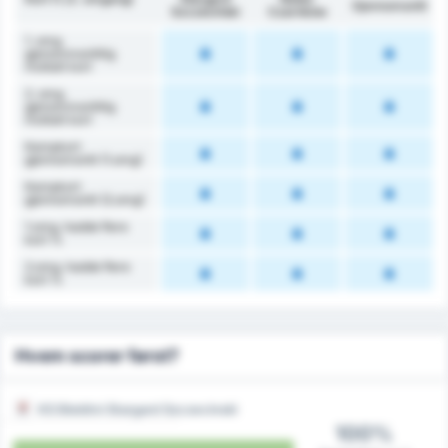
Gjennomsnitt
Szczeciński
Czarnków
1. omg.
gjenommsnittlig
mottatt kort
2. omg.
gjenommsnittlig
mottatt kort
Kampkort
gjennomsnitt (1.omg)
Kampkort
gjennomsnitt (2.omg)
1.omg. hadde flere
kort %
2.omg. hadde flere
kort %
Hvem scorer først?
KS Blekitni Stargard Szczecinski
100%