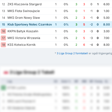
ZKS Kluczevia Stargard
12
1
0%
3
3
0
1
6.00
MKS Flota Swinoujscie
13
1
0%
0
1
-1
0
1.00
MKS Grom Nowy Staw
14
1
0%
2
3
-1
0
5.00
Klub Sportowy Notec Czarnkow
15
1
0%
3
5
-2
0
8.00
KKPN Baltyk Koszalin
16
1
0%
0
3
-3
0
3.00
MKS Victoria Wrzesnia
17
1
0%
2
5
-3
0
7.00
KSS Kotwica Kornik
18
1
0%
2
6
-4
0
8.00
*
3 Liga Group 2 formtabell
er også tilgjengelig
3 Liga Group 2 Tabell
Lag
KS
Seier %
MF
MM
MF
Poeng
Gj.
KTSK Luzino
1
1
100%
6
2
4
3
8.00
KS Polonia Sroda Wielkopolska
2
1
100%
3
0
3
3
3.00
KKS Lech Poznan II
3
1
100%
5
2
3
3
7.00
KS Gedania Gdansk
4
1
100%
5
3
2
3
8.00