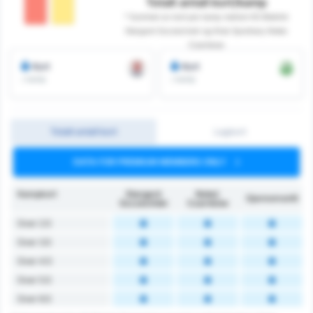
Totalt antall kort/kamp
* Summen av kort per kamp mellom KS Blekitni
Stargard Szczecinski og Klub Sportowy Notec
Czarnkow
Kort
Kort
/ kamp
/ kamp
Totalt antall kort
Lagkort
DATA FOR PREMIUM MEMBERS ONLY
Kampkort
Stargard
Noteć
Gjennomsnitt
Szczeciński
Czarnków
Over 2.5
Over 3.5
Over 4.5
Over 5.5
Over 6.5