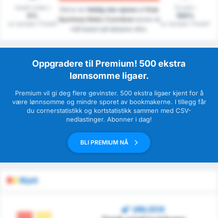
Holdt nullen i
Scoret i
Det er en
Veldig stor sjanse
at
Klub
0%
100%
Sportowy Notec Czarnkow
scorer et
av kamper (Totalt)
av kamper (Totalt)
mål basert på dataene våre.
Oppgradere til Premium! 500 ekstra
lønnsomme ligaer.
Premium vil gi deg flere gevinster. 500 ekstra ligaer kjent for å
være lønnsomme og mindre sporet av bookmakerne. I tillegg får
du cornerstatistikk og kortstatistikk sammen med CSV-
nedlastinger. Abonner i dag!
BLI PREMIUM NÅ
Kort
UNLOCK