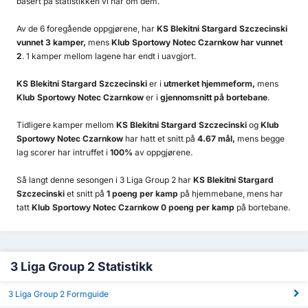
basert på statistikken vi har om dem.
Av de 6 foregående oppgjørene, har
KS Blekitni Stargard Szczecinski
vunnet 3 kamper,
mens
Klub Sportowy Notec Czarnkow har vunnet
2
. 1 kamper mellom lagene har endt i uavgjort.
KS Blekitni Stargard Szczecinski
er i
utmerket hjemmeform,
mens
Klub Sportowy Notec Czarnkow
er i
gjennomsnitt på bortebane
.
Tidligere kamper mellom
KS Blekitni Stargard Szczecinski
og
Klub
Sportowy Notec Czarnkow
har hatt et snitt på
4.67 mål,
mens begge
lag scorer har intruffet i
100%
av oppgjørene.
Så langt denne sesongen i 3 Liga Group 2 har
KS Blekitni Stargard
Szczecinski
et snitt på
1 poeng per kamp
på hjemmebane, mens har
tatt
Klub Sportowy Notec Czarnkow 0 poeng per kamp
på bortebane.
3 Liga Group 2 Statistikk
3 Liga Group 2 Formguide