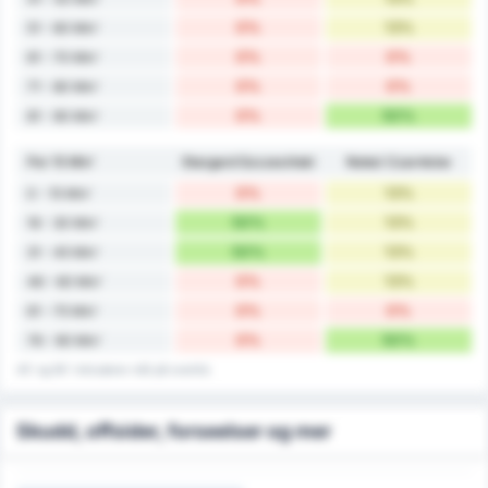
0%
13%
51 - 60 Min'
0%
0%
61 - 70 Min'
0%
0%
71 - 80 Min'
0%
50%
81 - 90 Min'
Per 15 Min'
Stargard Szczeciński
Noteć Czarnków
0%
13%
0 - 15 Min'
50%
13%
16 - 30 Min'
50%
13%
31 - 45 Min'
0%
13%
46 - 60 Min'
0%
0%
61 - 75 Min'
0%
50%
76 - 90 Min'
45' og 90' inkluderer mål på overtid.
Skudd, offsider, forseelser og mer