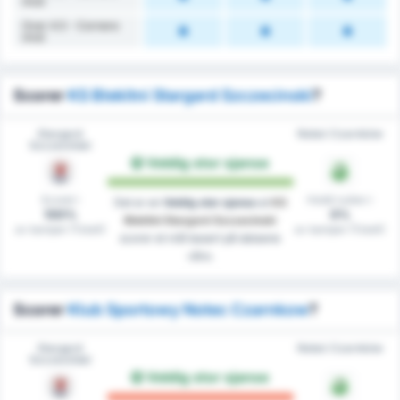
imot
Over 4.5 - Cornere
imot
Scorer
KS Blekitni Stargard Szczecinski
?
Stargard
Noteć Czarnków
Szczeciński
Veldig stor sjanse
Scoret i
Holdt nullen i
Det er en
Veldig stor sjanse
at
KS
100%
0%
Blekitni Stargard Szczecinski
av kamper (Totalt)
av kamper (Totalt)
scorer et mål basert på dataene
våre.
Scorer
Klub Sportowy Notec Czarnkow
?
Stargard
Noteć Czarnków
Szczeciński
Veldig stor sjanse