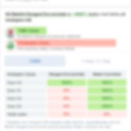
KS Blekitni Stargard Szczecinski
er
+400%
bedre
med tanke på
Innslupne mål
1 Mål / kamp
KS Blekitni Stargard Szczecinski (Hjemme)
5 Innslupne / kamp
Klub Sportowy Notec Czarnkow (Borte)
Fulltid
1. omg. / 2. omg.
Innslupne / kamp
Stargard Szczeciński
Noteć Czarnków
100%
100%
Over 0.5
0%
100%
Over 1.5
0%
100%
Over 2.5
0%
100%
Over 3.5
0%
0%
Holdt nullen
* Statistikk over innslupne mål inkluderer både hjemme- og bortekamper som KS
Blekitni Stargard Szczecinski og Klub Sportowy Notec Czarnkow har spilt.