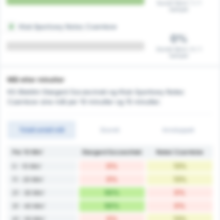
Scoret først i 1 / 1
kamper
Klub Sportowy Notec Czarnkow
0%
Scoret først i 0 / 1
kamper
Mål etter minutter
KS Blekitni Stargard Szczecinski og Klub Sportowy Notec
Czarnkow sine mål per 10 minutter og 15 minutter.
Totalt antall mål
Scoret
Innsluppet
Per 10 Min'
Stargard Szczeciński
Noteć Czarnków
0%
13%
0 - 10 Min'
0%
13%
11 - 20 Min'
50%
0%
21 - 30 Min'
50%
0%
31 - 40 Min'
0%
13%
41 - 50 Min'