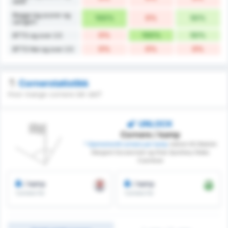
seier
Begge lag scorer og
100%
0%
50%
uavgjort
0%
100%
50%
BTTS og over 2.5
0%
0%
0%
BTTS Nei og over 2.5
Cornerstatistikk
Hvor mange cornere blir det?
UNLOCK
Cornere / kamp
* Gjennomsnitt cornere per kamp
mellom KS Blekitni
Stargard Szczecinski og Klub Sportowy Notec
Czarnkow
/ kamp
/ kamp
Cornere for
Cornere for