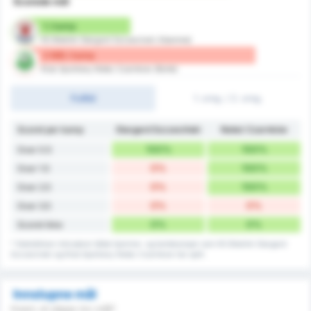
Scorede mål
1 / kamp
KS Blekitni Stargard Szczecinski (Hjemme)
3 Mål / kamp
Klub Sportowy Notec Czarnkow (Borte)
Fulltid
1. omg. / 2. omg.
Scoret per kamp
Stargard Szczeciński
Noteć Czarnków
100%
100%
Over 0.5
0%
100%
Over 1.5
0%
100%
Over 2.5
0%
0%
Over 3.5
0%
0%
Scoret ikke
* Statistikken inkluderer både hjemme- og bortekamper som KS Blekitni Stargard
Szczecinski og Klub Sportowy Notec Czarnkow har spilt.
Innslupne mål
Hvem vil slippe inn mål?