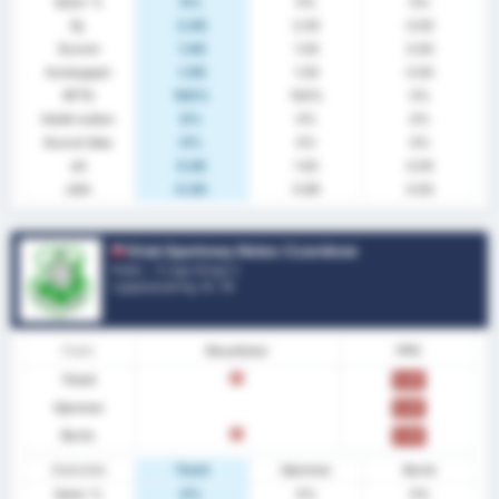
Seier %
0%
0%
0%
Gj.
2.00
2.00
0.00
Scoret
1.00
1.00
0.00
Innsluppet
1.00
1.00
0.00
BTTS
100%
100%
0%
Holdt nullen
0%
0%
0%
Scoret ikke
0%
0%
0%
xG
0.62
1.62
0.00
xGA
0.00
0.99
0.00
Klub Sportowy Notec Czarnkow
Polen - 3 Liga Group 2
Ligaplassering.
0
/ 18
Form
Resultater
PPK
Totalt
T
0.00
Hjemme
0.00
Borte
T
0.00
Statistikk
Totalt
Hjemme
Borte
Seier %
0%
0%
0%