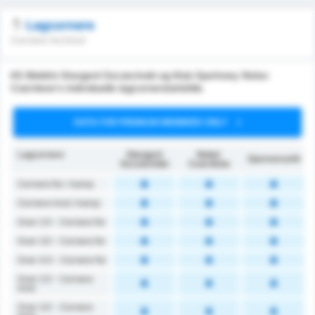
Lagcornere
Cornere for/imot
KS Blekitni Stargard Szczecinski og Klub Sportowy Notec
Czarnkow's individuelle lagcornerstatistikk.
DATA FOR PREMIUM MEMBERS ONLY
Lagcornere
Stargard
Noteć
Gjennomsnitt
Szczeciński
Czarnków
Cornere for / kamp
Cornere imot / kamp
Over 2.5 - Cornere for
Over 3.5 - Cornere for
Over 4.5 - Cornere for
Over 2.5 - Cornere
imot
Over 3.5 - Cornere