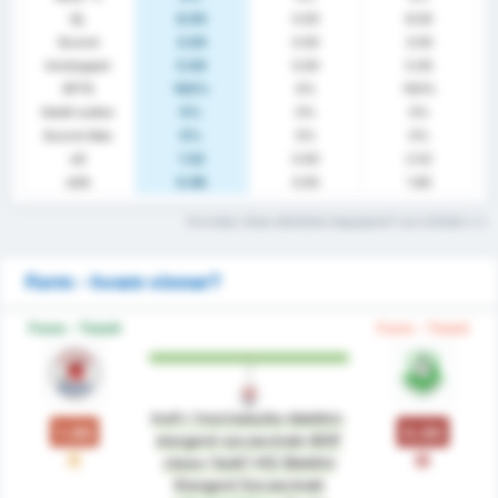
Gj.
8.00
0.00
8.00
Scoret
3.00
0.00
3.00
Innsluppet
5.00
0.00
5.00
BTTS
100%
0%
100%
Holdt nullen
0%
0%
0%
Scoret ikke
0%
0%
0%
xG
1.52
0.00
2.52
xGA
0.60
0.00
1.60
Hva betyr disse statistiske begrepene? Les ordlisten
Form - hvem vinner?
Form - Totalt
Form - Totalt
href='/no/clubs/ks-blekitni-
1.00
0.00
stargard-szczecinski-809'
U
T
class='bold'>KS Blekitni
Stargard Szczecinski