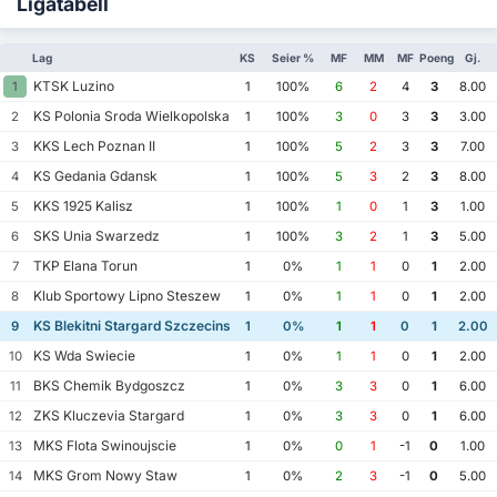
Ligatabell
Lag
KS
Seier %
MF
MM
MF
Poeng
Gj.
KTSK Luzino
1
1
100%
6
2
4
3
8.00
KS Polonia Sroda Wielkopolska
2
1
100%
3
0
3
3
3.00
KKS Lech Poznan II
3
1
100%
5
2
3
3
7.00
KS Gedania Gdansk
4
1
100%
5
3
2
3
8.00
KKS 1925 Kalisz
5
1
100%
1
0
1
3
1.00
SKS Unia Swarzedz
6
1
100%
3
2
1
3
5.00
TKP Elana Torun
7
1
0%
1
1
0
1
2.00
Klub Sportowy Lipno Steszew
8
1
0%
1
1
0
1
2.00
KS Blekitni Stargard Szczecinski
9
1
0%
1
1
0
1
2.00
KS Wda Swiecie
10
1
0%
1
1
0
1
2.00
BKS Chemik Bydgoszcz
11
1
0%
3
3
0
1
6.00
ZKS Kluczevia Stargard
12
1
0%
3
3
0
1
6.00
MKS Flota Swinoujscie
13
1
0%
0
1
-1
0
1.00
MKS Grom Nowy Staw
14
1
0%
2
3
-1
0
5.00