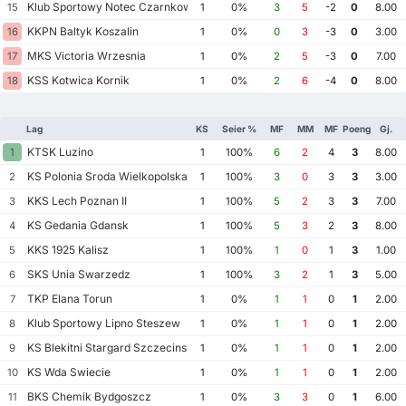
Klub Sportowy Notec Czarnkow
15
1
0%
3
5
-2
0
8.00
KKPN Baltyk Koszalin
16
1
0%
0
3
-3
0
3.00
MKS Victoria Wrzesnia
17
1
0%
2
5
-3
0
7.00
KSS Kotwica Kornik
18
1
0%
2
6
-4
0
8.00
Lag
KS
Seier %
MF
MM
MF
Poeng
Gj.
KTSK Luzino
1
1
100%
6
2
4
3
8.00
KS Polonia Sroda Wielkopolska
2
1
100%
3
0
3
3
3.00
KKS Lech Poznan II
3
1
100%
5
2
3
3
7.00
KS Gedania Gdansk
4
1
100%
5
3
2
3
8.00
KKS 1925 Kalisz
5
1
100%
1
0
1
3
1.00
SKS Unia Swarzedz
6
1
100%
3
2
1
3
5.00
TKP Elana Torun
7
1
0%
1
1
0
1
2.00
Klub Sportowy Lipno Steszew
8
1
0%
1
1
0
1
2.00
KS Blekitni Stargard Szczecinski
9
1
0%
1
1
0
1
2.00
KS Wda Swiecie
10
1
0%
1
1
0
1
2.00
BKS Chemik Bydgoszcz
11
1
0%
3
3
0
1
6.00