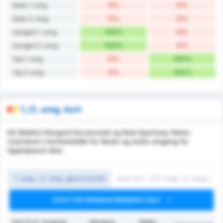
0%
0%
Seier 1. omg.
0%
0%
Seier 2. omg.
100%
0%
Uavgjort 1. omg.
100%
0%
Uavgjort 2. omg.
0%
100%
Tap 1. omg.
0%
100%
Tap 2. omg.
1./2. omg. kort
KS Blekitni Stargard Szczecinski og Klub Sportowy Notec
Czarnkow's kortstatistikk for første og andre omgang for
tippetipsene dine.
1. omg. / 2. omg. gjennomsnitt
Over 0.5 ~ 3 (1. omg. / 2. omg.)
DATA FOR PREMIUM MEMBERS ONLY
Kort (1./2. omgang)
Stargard
Noteć