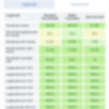
Lagskudd
Kampskudd
Lagskudd
Stargard
Noteć
Gjennomsnitt
Szczeciński
Czarnków
16.00
26.00
21.00
Skudd per kamp
Konverteringsfrekvens
6%
12%
9%
for skudd
4.00
9.00
7.00
Skudd på mål / kamp
Skudd utenfor mål /
12.00
17.00
15.00
kamp
Skudd per scorede
16.00
8.67
12
mål
100%
100%
100%
Lagskudd over 10.5
100%
100%
100%
Lagskudd over 11.5
100%
100%
100%
Lagskudd over 12.5
100%
100%
100%
Lagskudd over 13.5
100%
100%
100%
Lagskudd over 14.5
100%
100%
100%
Lagskudd over 15.5
100%
100%
100%
Lagskudd på mål 3.5+