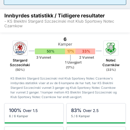
Innbyrdes statistikk / Tidligere resultater
- KS Blekitni Stargard Szczecinski mot Klub Sportowy Notec
Czarnkow
6
Kamper
50%
17%
33%
3 Vunnet
2 Vunnet
Stargard
Noteć
1 Uavgjort
Szczeciński
Czarnków
(17%)
(50%)
(33%)
KS Blekitni Stargard Szczecinski mot Klub Sportowy Notec Czarnkow's
innbyrdes statistikk viser at av de 6 kampene de har hatt, har KS Blekitni
Stargard Szczecinski vunnet 3 ganger og Klub Sportowy Notec Czarnkow
har vunnet 2 ganger. 1 kamper mellom KS Blekitni Stargard Szczecinski og
Klub Sportowy Notec Czarnkow har endt uavgjort.
100%
83%
Over 1.5
Over 2.5
6 / 6 Kamper
5 / 6 Kamper