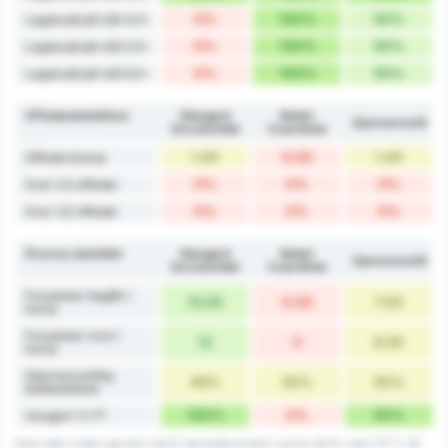
0%
100%
50%
Lagskudd på mål 4.5+
0%
100%
50%
Lagskudd på mål 5.5+
0%
100%
50%
Lagskudd på mål 6.5+
Offsidestatistikker
Stargard
Noteć
Gjennomsnitt
Szczeciński
Czarnków
1.00
0.00
1.00
Offsider/kamp
0%
0%
0%
Over 2.5 offsider
0%
0%
0%
Over 3.5 offsider
Diverse statistikk
Stargard
Noteć
Gjennomsnitt
Szczeciński
Czarnków
Forseelser begått /
13.00
0.00
7.00
kamp
Forseelser imot /
12
0
6.00
kamp
Gjennomsnittlig
49%
50%
50%
ballbesittelse
100%
0%
50%
Uavgjort % FT
Noen data rundes opp eller ned til nærmeste prosent, og kan derfor være 101 % når