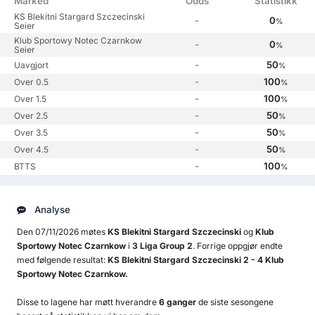
Marked
Odds
Statistikk
KS Blekitni Stargard Szczecinski
-
0
%
Seier
Klub Sportowy Notec Czarnkow
-
0
%
Seier
-
50
Uavgjort
%
-
100
Over 0.5
%
-
100
Over 1.5
%
-
50
Over 2.5
%
-
50
Over 3.5
%
-
50
Over 4.5
%
-
100
BTTS
%
Analyse
Den 07/11/2026 møtes
KS Blekitni Stargard Szczecinski
og
Klub
Sportowy Notec Czarnkow
i
3 Liga Group 2
. Forrige oppgjør endte
med følgende resultat:
KS Blekitni Stargard Szczecinski 2 - 4 Klub
Sportowy Notec Czarnkow.
Disse to lagene har møtt hverandre
6 ganger
de siste sesongene