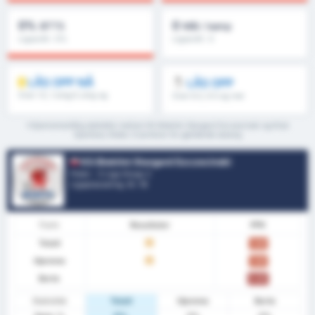
0%
0
BTTS
Mål / kamp
Ligasnitt : 0%
Ligasnitt : 0
LÅS OPP NÅ
LÅS OPP
Over 1.5, 1.omg/2.omg og
Over 8.5, 9.5 og mer
mer
*Gjennomsnittlig statistikk mellom KS Blekitni Stargard Szczecinski og Klub
Sportowy Notec Czarnkow for gjeldende sesong
KS Blekitni Stargard Szczecinski
Polen - 3 Liga Group 2
Ligaplassering.
0
/ 18
Form
Resultater
PPK
Totalt
U
1.00
Hjemme
U
1.00
Borte
0.00
Statistikk
Totalt
Hjemme
Borte