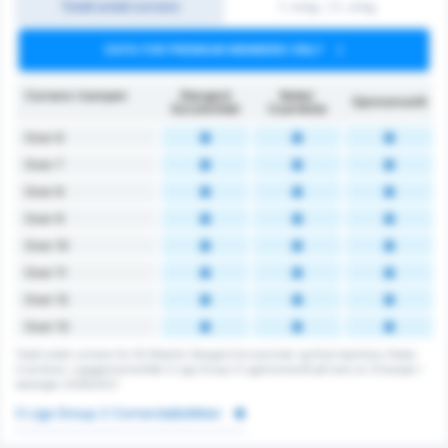
Totalt antall cornere
1. omg. / 2. omg.
DATA FOR PREMIUM MEMBERS ONLY
Cornere i kampen
Stargard
Noteć
Gjennomsnitt
Szczeciński
Czarnków
Over 6
Over 7
Over 8
Over 9
Over 10
Over 11
Over 12
Over 13
Totalt antall cornere for KS Blekitni Stargard Szczecinski og Klub Sportowy Notec
Czarnkow. Ligagjennomsnittet 3 Liga Group 2's gjennomsnitt på tvers av 9 kamper i
sesongen 2026/2027.
3 Liga Group 2 Cornerstatistikker