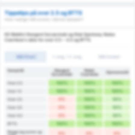
Tippetips på over 2.5 og BTTS
Hvor mange mål scores i denne kampen?
KS Blekitni Stargard Szczecinski og Klub Sportowy Notec
Czarnkow's data for over 0.5 ~ 4.5 og BTTS.
Mål (Over)
1. omg. / 2. omg.
Mål (Under)
Kampmål
Stargard
Noteć
Gjennomsnitt
Szczeciński
Czarnków
100%
100%
100%
Over 0.5
100%
100%
100%
Over 1.5
0%
100%
50%
Over 2.5
0%
100%
50%
Over 3.5
0%
100%
50%
Over 4.5
100%
100%
100%
BTTS
Begge lag scorer og
0%
0%
0%