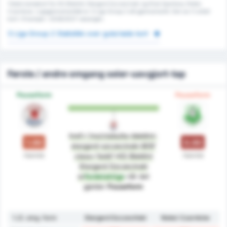
Totale kampkort for KS Blekitni Stargard Szczecinski og Klub Sportowy Notec
Czarnkow. Ligagjennomsnittet er 3 Liga Group 2 sitt gjennomsnitt. Det var 0 antall
kort i 9 kamper i 2026/2027-sesongen.
3 Liga Group 2 Statistikk over gule/røde kort
Første / andre omgang seier-uavgjort-tap
Pauseform
Pauseform
href='/no/clubs/ks-blekitni-
1.00
0.00
stargard-szczecinski-809'
Halvtid
Halvtid
class='bold'>KS Blekitni
Stargard Szczecinski
er
fordelaktige
når det
gjelder
Pauseform
1./2. omg. form
Stargard Szczeciński
Noteć Czarnków