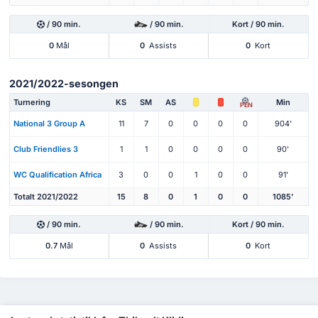
/ 90 min.
/ 90 min.
Kort / 90 min.
0
Mål
0
Assists
0
Kort
2021/2022-sesongen
Turnering
KS
SM
AS
Min
PEN
National 3 Group A
11
7
0
0
0
0
904'
Club Friendlies 3
1
1
0
0
0
0
90'
WC Qualification Africa
3
0
0
1
0
0
91'
Totalt 2021/2022
15
8
0
1
0
0
1085'
/ 90 min.
/ 90 min.
Kort / 90 min.
0.7
Mål
0
Assists
0
Kort