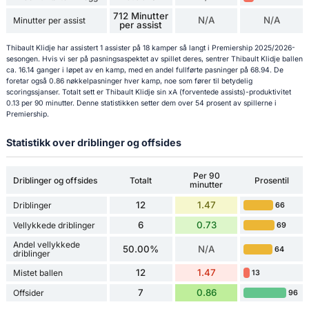
712 Minutter
N/A
N/A
Minutter per assist
per assist
Thibault Klidje har assistert 1 assister på 18 kamper så langt i Premiership 2025/2026-
sesongen. Hvis vi ser på pasningsaspektet av spillet deres, sentrer Thibault Klidje ballen
ca. 16.14 ganger i løpet av en kamp, med en andel fullførte pasninger på 68.94. De
foretar også 0.86 nøkkelpasninger hver kamp, noe som fører til betydelig
scoringssjanser. Totalt sett er Thibault Klidje sin xA (forventede assists)-produktivitet
0.13 per 90 minutter. Denne statistikken setter dem over 54 prosent av spillerne i
Premiership.
Statistikk over driblinger og offsides
Per 90
Driblinger og offsides
Totalt
Prosentil
minutter
12
1.47
Driblinger
66
6
0.73
Vellykkede driblinger
69
Andel vellykkede
50.00%
N/A
64
driblinger
12
1.47
Mistet ballen
13
7
0.86
Offsider
96