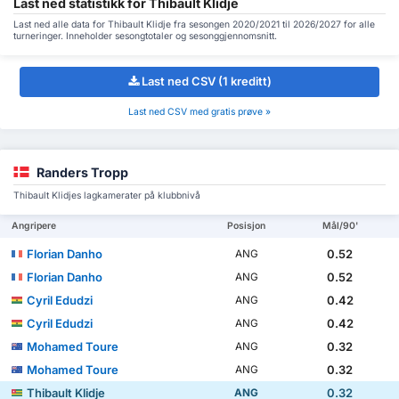
Last ned statistikk for Thibault Klidje
Last ned alle data for Thibault Klidje fra sesongen 2020/2021 til 2026/2027 for alle
turneringer. Inneholder sesongtotaler og sesonggjennomsnitt.
Last ned CSV (1 kreditt)
Last ned CSV med gratis prøve »
Randers Tropp
Thibault Klidjes lagkamerater på klubbnivå
Angripere
Posisjon
Mål/90'
Florian Danho
0.52
ANG
Florian Danho
0.52
ANG
Cyril Edudzi
0.42
ANG
Cyril Edudzi
0.42
ANG
Mohamed Toure
0.32
ANG
Mohamed Toure
0.32
ANG
Thibault Klidje
0.32
ANG