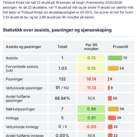
Thibault Klidje har tatt 22 skudd på 18 kamper så langt i Premiership 2025/2026-
sesongen. Av de 22 skuddene, var 11 skudd på mål og de andre 11 skudd var utenfor mål.
Det betyr at Thibault Klidje sin skuddnøyaktighet er 50.00%. De scorer et mål for hvert
7.33 skudd de tar, og tar 2.69 skudd per 90 minutter på banen.
Statistikk over assists, pasninger og sjanseskaping
Per 90
Assists og pasninger
Totalt
Prosentil
minutter
1
0.13
Assists
72
Forventede assists
1.03
0.13
54
(xA)
132
16.14
Pasninger
6
91
11.13
Vellykkede pasninger
9
/ 132
Andel fullførte
68.94%
N/A
20
pasninger
7
0.86
Nøkkelpasninger
56
5
0.61
Innlegg
39
0
0.00
Vellykkede innlegg
22
/ 5
0.00%
N/A
Andel fullførte innlegg
22