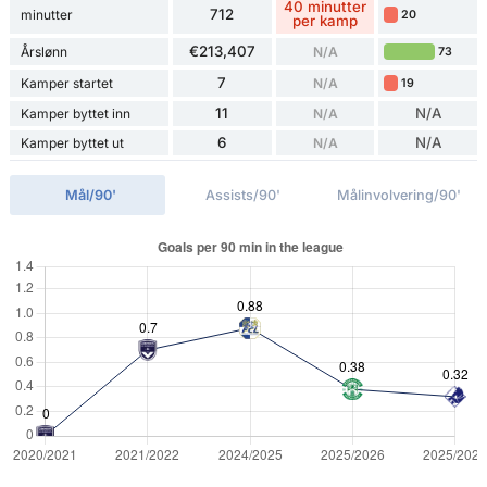
40 minutter
712
minutter
20
per kamp
€213,407
Årslønn
N/A
73
7
Kamper startet
N/A
19
11
N/A
Kamper byttet inn
N/A
6
N/A
Kamper byttet ut
N/A
Mål/90'
Assists/90'
Målinvolvering/90'