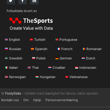
Fotballdata levert av
English
Turkish
Portuguese
Russian
Spanish
French
Romanian
Swedish
Polish
German
Dutch
Italian
Thai
Croatian
Indonesian
Norwegian
Hungarian
Vietnamese
©
FootyStats
- Utviklet med kjærlighet for denne vakre sporten
Kontakt oss
Om
Hjelp
Personvernerklæring