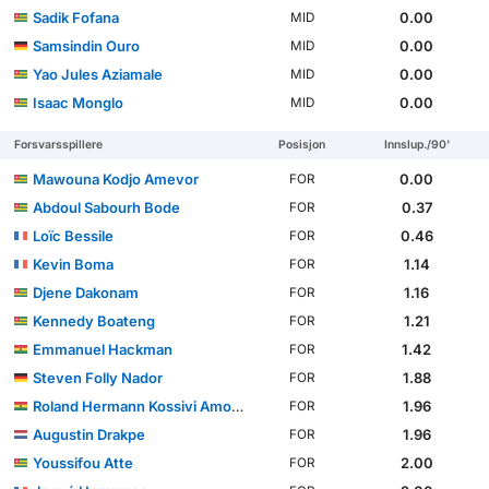
Sadik Fofana
0.00
MID
Samsindin Ouro
0.00
MID
Yao Jules Aziamale
0.00
MID
Isaac Monglo
0.00
MID
Forsvarsspillere
Posisjon
Innslup./90'
Mawouna Kodjo Amevor
0.00
FOR
Abdoul Sabourh Bode
0.37
FOR
Loïc Bessile
0.46
FOR
Kevin Boma
1.14
FOR
Djene Dakonam
1.16
FOR
Kennedy Boateng
1.21
FOR
Emmanuel Hackman
1.42
FOR
Steven Folly Nador
1.88
FOR
Roland Hermann Kossivi Amouzou
1.96
FOR
Augustin Drakpe
1.96
FOR
Youssifou Atte
2.00
FOR