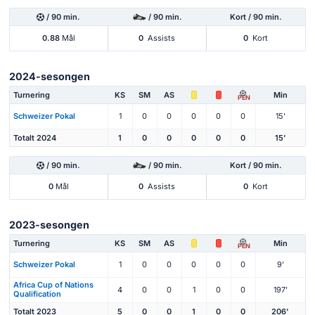
/ 90 min.
/ 90 min.
Kort / 90 min.
0.88
Mål
0
Assists
0
Kort
2024-sesongen
Turnering
KS
SM
AS
Min
PEN
Schweizer Pokal
1
0
0
0
0
0
15'
Totalt 2024
1
0
0
0
0
0
15'
/ 90 min.
/ 90 min.
Kort / 90 min.
0
Mål
0
Assists
0
Kort
2023-sesongen
Turnering
KS
SM
AS
Min
PEN
Schweizer Pokal
1
0
0
0
0
0
9'
Africa Cup of Nations
4
0
0
1
0
0
197'
Qualification
Totalt 2023
5
0
0
1
0
0
206'