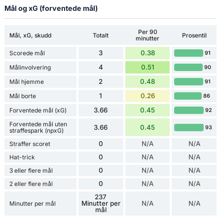
Mål og xG (forventede mål)
Per 90
Mål, xG, skudd
Totalt
Prosentil
minutter
3
0.38
Scorede mål
91
4
0.51
Målinvolvering
90
2
0.48
Mål hjemme
91
1
0.26
Mål borte
86
3.66
0.45
Forventede mål (xG)
92
Forventede mål uten
3.66
0.45
93
straffespark (npxG)
0
N/A
N/A
Straffer scoret
0
N/A
N/A
Hat-trick
0
N/A
N/A
3 eller flere mål
0
N/A
N/A
2 eller flere mål
237
Minutter per
N/A
N/A
Minutter per mål
mål