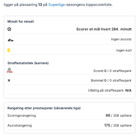
ligger på plassering
13
på
Superliga
-sesongens toppscorerliste.
Minutt for minutt
Scorer et mål hvert 284. minutt
Ingen assists
Ingen kort
Straffestatistikk (karriere)
Scoret
0
/ 0 straffespark
PEN
Bommet
0
/ 0 straffespark
Uttellig på straffespark:
N/A
Rangering etter prestasjoner (nåværende liga)
46
Scoringsrangering
/ 258 spillere
175
Assistrangering
/ 258 spillere