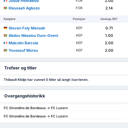
Josué Homawoo
2.00
FOR
Klousseh Agbozo
2.14
FOR
Keepere
Posisjon
Innslup./90'
Steven Foly Mensah
0.71
KEP
Abdou Wassiou Ouro-Gneni
1.00
KEP
Malcolm Barcola
2.00
KEP
Youssouf Morou
2.00
KEP
Trofeer og titler
Thibault Klidje har vunnet 0 titler så langt i karrieren.
Overgangshistorikk
FC Girondins de Bordeaux -> FC Luzern
FC Girondins de Bordeaux -> FC Luzern