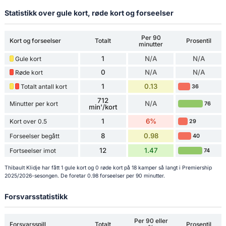
Statistikk over gule kort, røde kort og forseelser
Per 90
Kort og forseelser
Totalt
Prosentil
minutter
1
N/A
N/A
Gule kort
0
N/A
N/A
Røde kort
1
0.13
Totalt antall kort
36
712
N/A
Minutter per kort
76
min'/kort
1
6%
Kort over 0.5
29
8
0.98
Forseelser begått
40
12
1.47
Fortseelser imot
74
Thibault Klidje har fått 1 gule kort og 0 røde kort på 18 kamper så langt i Premiership
2025/2026-sesongen. De foretar 0.98 forseelser per 90 minutter.
Forsvarsstatistikk
Per 90 eller
Forsvarsspill
Totalt
Prosentil