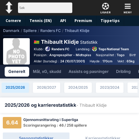
LIGAER
MENY
Cornere
Tennis (EN)
API
Premium
Tippetips
Danmark
/
Spillere
/
Randers FC
/
Thibault Klidje
Thibault Klidje
Statistikk
Klubb :
Randers FC
Landslag :
Togo National Team
Posisjon :
Angrepsspiller - Midtspiss
Nasjonalitet :
Togo
Birthp
Alder (bursdag) :
24 (10/07/2001)
Høyde :
170cm
Vekt :
65kg
Generelt
Mål, xG, skudd
Assists og pasninger
Dribling
2025/2026
2026/2027
2024/2025
2023/2024
202
2025/2026 og karrierestatistikk
- Thibault Klidje
Gjennomsnittsrating i Superliga
6.64
Scoringsrangering : 46 / 258 spillere
Sesongstatistikker
Karrierestatistikker