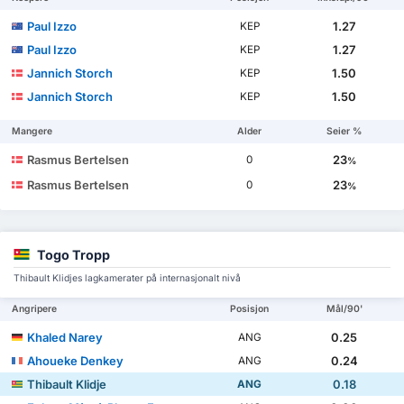
Paul Izzo
1.27
KEP
Paul Izzo
1.27
KEP
Jannich Storch
1.50
KEP
Jannich Storch
1.50
KEP
Mangere
Alder
Seier %
Rasmus Bertelsen
23
0
%
Rasmus Bertelsen
23
0
%
Togo Tropp
Thibault Klidjes lagkamerater på internasjonalt nivå
Angripere
Posisjon
Mål/90'
Khaled Narey
0.25
ANG
Ahoueke Denkey
0.24
ANG
Thibault Klidje
0.18
ANG