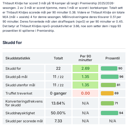
Thibault Klidje har scoret 3 mål på 18 kamper så langt i Premiership 2025/2026-
sesongen. 2 av 3 mål er scoret hjemme, mens 1 mål er scoret i bortekamper. Totalt sett
er Thibault Klidjes scorede mål per 90 minutter 0.38. Videre er Thibault Klidje sin totale
M/A (mål + assists) 4 for denne sesongen. Målinvolveringene deres tilsvarer 0.51 per
90 minutter. Deres forventede mål uten straffespark (npxG) er per 90 minutter er 0.45.
Det betyr at Thibault Klidjes npxG-produktivitet er 3.66, noe som setter dem i topp 93
prosentilen til spillerne i Premiership.
Skudd for
Per 90
Skuddstatistikk
Totalt
Prosentil
minutter
22
2.69
Skudd for
90
11
1.35
Skudd på mål
96
/ 22
11
1.35
Skudd utenfor mål
81
/ 22
0 ganger
0.00
Truffet treverket
69
Konverteringsfrekvens
13.64%
N/A
71
for skudd
50.00%
N/A
Skuddnøyaktighet
94
7.33
N/A
N/A
Skudd per scorede mål