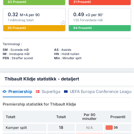
83 Prosentil
31 Prosentil
0.32
0.49
M+A per 90
xG per 90'
1 målbidrag totalt
1.55 Forventede mål
65 Prosentil
94 Prosentil
Terminologi :
SM
: Scorede mål
AS
: Assists
IM
: Innslupne mål
HN
: Holdt nullen
PEN
: Straffer scoret
Min
: Minutter spilt
Thibault Klidje statistikk - detaljert
Premiership
Superliga
UEFA Europa Conference League
Premiership statistikk for Thibault Klidje
Per 90
Totalt
Totalt
Prosentil
minutter
18
Kamper spilt
N/A
36