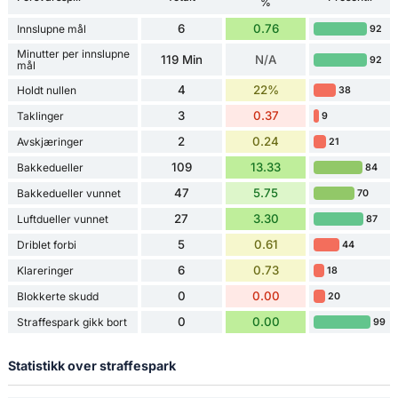
%
6
0.76
Innslupne mål
92
Minutter per innslupne
119 Min
N/A
92
mål
4
22%
Holdt nullen
38
3
0.37
Taklinger
9
2
0.24
Avskjæringer
21
109
13.33
Bakkedueller
84
47
5.75
Bakkedueller vunnet
70
27
3.30
Luftdueller vunnet
87
5
0.61
Driblet forbi
44
6
0.73
Klareringer
18
0
0.00
Blokkerte skudd
20
0
0.00
Straffespark gikk bort
99
Statistikk over straffespark