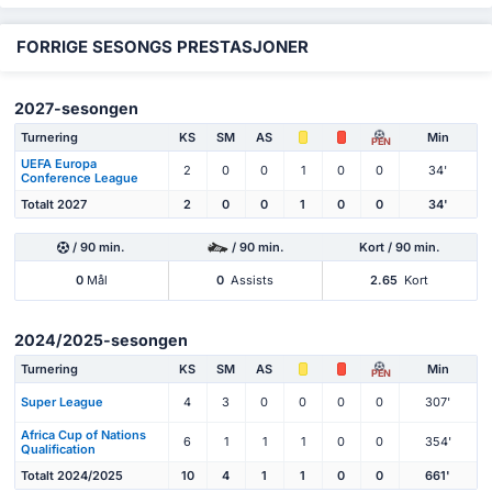
FORRIGE SESONGS PRESTASJONER
2027-sesongen
Turnering
KS
SM
AS
Min
PEN
UEFA Europa
2
0
0
1
0
0
34'
Conference League
Totalt 2027
2
0
0
1
0
0
34'
/ 90 min.
/ 90 min.
Kort / 90 min.
0
Mål
0
Assists
2.65
Kort
2024/2025-sesongen
Turnering
KS
SM
AS
Min
PEN
Super League
4
3
0
0
0
0
307'
Africa Cup of Nations
6
1
1
1
0
0
354'
Qualification
Totalt 2024/2025
10
4
1
1
0
0
661'