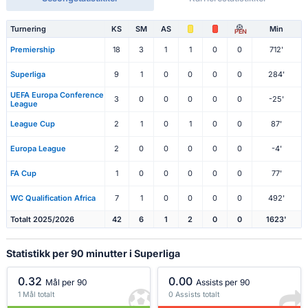
Turnering
KS
SM
AS
Min
PEN
Premiership
18
3
1
1
0
0
712'
Superliga
9
1
0
0
0
0
284'
UEFA Europa Conference
3
0
0
0
0
0
-25'
League
League Cup
2
1
0
1
0
0
87'
Europa League
2
0
0
0
0
0
-4'
FA Cup
1
0
0
0
0
0
77'
WC Qualification Africa
7
1
0
0
0
0
492'
Totalt 2025/2026
42
6
1
2
0
0
1623'
Statistikk per 90 minutter i Superliga
0.32
0.00
Mål per 90
Assists per 90
1 Mål totalt
0 Assists totalt