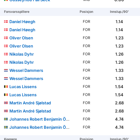
Forsvarsspillere
Posisjon
Innslup./90'
Daniel Høegh
1.14
FOR
Daniel Høegh
1.14
FOR
Oliver Olsen
1.23
FOR
Oliver Olsen
1.23
FOR
Nikolas Dyhr
1.26
FOR
Nikolas Dyhr
1.26
FOR
Wessel Dammers
1.33
FOR
Wessel Dammers
1.33
FOR
Lucas Lissens
1.54
FOR
Lucas Lissens
1.54
FOR
Martin André Sjølstad
2.68
FOR
Martin André Sjølstad
2.68
FOR
Johannes Robert Benjamin Örn
4.74
FOR
Johannes Robert Benjamin Örn
4.74
FOR
Keepere
Posisjon
Innslup./90'