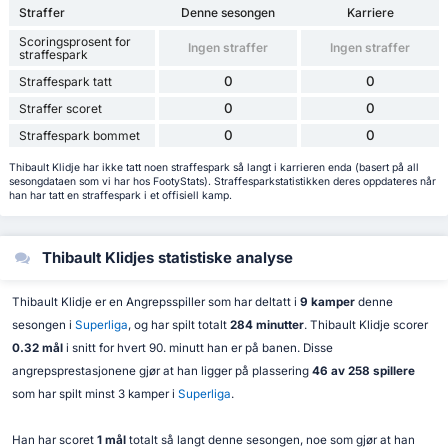
Straffer
Denne sesongen
Karriere
Scoringsprosent for
Ingen straffer
Ingen straffer
straffespark
0
0
Straffespark tatt
0
0
Straffer scoret
0
0
Straffespark bommet
Thibault Klidje har ikke tatt noen straffespark så langt i karrieren enda (basert på all
sesongdataen som vi har hos FootyStats). Straffesparkstatistikken deres oppdateres når
han har tatt en straffespark i et offisiell kamp.
Thibault Klidjes statistiske analyse
Thibault Klidje er en Angrepsspiller som har deltatt i
9 kamper
denne
sesongen i
Superliga
, og har spilt totalt
284 minutter
. Thibault Klidje scorer
0.32 mål
i snitt for hvert 90. minutt han er på banen. Disse
angrepsprestasjonene gjør at han ligger på plassering
46 av 258 spillere
som har spilt minst 3 kamper i
Superliga
.
Han har scoret
1 mål
totalt så langt denne sesongen, noe som gjør at han