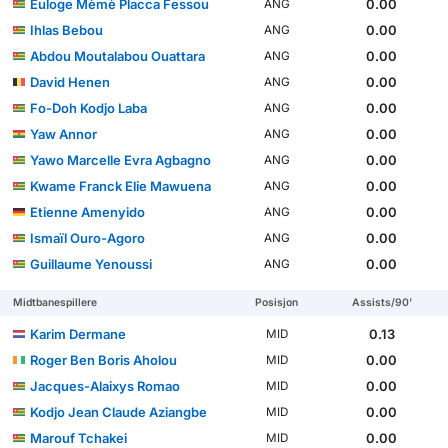
Euloge Mèmè Placca Fessou
0.00
ANG
Ihlas Bebou
0.00
ANG
Abdou Moutalabou Ouattara
0.00
ANG
David Henen
0.00
ANG
Fo-Doh Kodjo Laba
0.00
ANG
Yaw Annor
0.00
ANG
Yawo Marcelle Evra Agbagno
0.00
ANG
Kwame Franck Elie Mawuena
0.00
ANG
Etienne Amenyido
0.00
ANG
Ismaïl Ouro-Agoro
0.00
ANG
Guillaume Yenoussi
0.00
ANG
Midtbanespillere
Posisjon
Assists/90'
Karim Dermane
0.13
MID
Roger Ben Boris Aholou
0.00
MID
Jacques-Alaixys Romao
0.00
MID
Kodjo Jean Claude Aziangbe
0.00
MID
Marouf Tchakei
0.00
MID