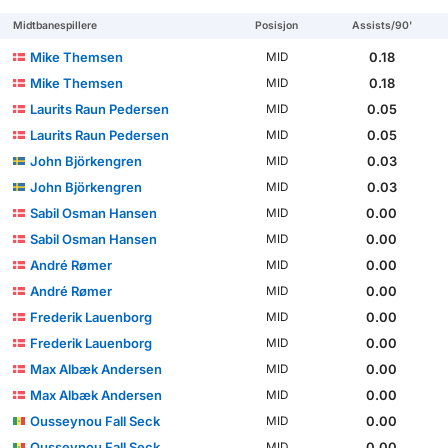
Midtbanespillere
Posisjon
Assists/90'
Mike Themsen
0.18
MID
Mike Themsen
0.18
MID
Laurits Raun Pedersen
0.05
MID
Laurits Raun Pedersen
0.05
MID
John Björkengren
0.03
MID
John Björkengren
0.03
MID
Sabil Osman Hansen
0.00
MID
Sabil Osman Hansen
0.00
MID
André Rømer
0.00
MID
André Rømer
0.00
MID
Frederik Lauenborg
0.00
MID
Frederik Lauenborg
0.00
MID
Max Albæk Andersen
0.00
MID
Max Albæk Andersen
0.00
MID
Ousseynou Fall Seck
0.00
MID
Ousseynou Fall Seck
0.00
MID