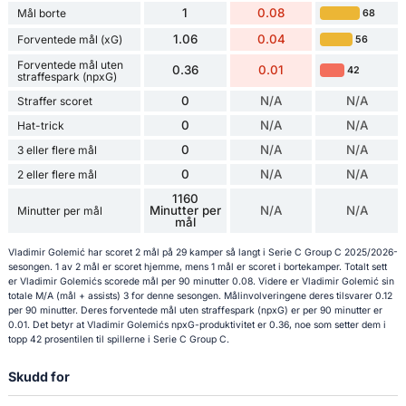
1
0.08
Mål borte
68
1.06
0.04
Forventede mål (xG)
56
Forventede mål uten
0.36
0.01
42
straffespark (npxG)
0
N/A
N/A
Straffer scoret
0
N/A
N/A
Hat-trick
0
N/A
N/A
3 eller flere mål
0
N/A
N/A
2 eller flere mål
1160
Minutter per
N/A
N/A
Minutter per mål
mål
Vladimir Golemić har scoret 2 mål på 29 kamper så langt i Serie C Group C 2025/2026-
sesongen. 1 av 2 mål er scoret hjemme, mens 1 mål er scoret i bortekamper. Totalt sett
er Vladimir Golemićs scorede mål per 90 minutter 0.08. Videre er Vladimir Golemić sin
totale M/A (mål + assists) 3 for denne sesongen. Målinvolveringene deres tilsvarer 0.12
per 90 minutter. Deres forventede mål uten straffespark (npxG) er per 90 minutter er
0.01. Det betyr at Vladimir Golemićs npxG-produktivitet er 0.36, noe som setter dem i
topp 42 prosentilen til spillerne i Serie C Group C.
Skudd for