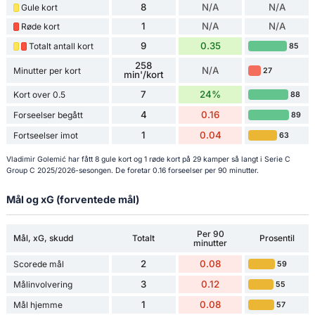
8
N/A
N/A
Gule kort
1
N/A
N/A
Røde kort
9
0.35
Totalt antall kort
85
258
N/A
Minutter per kort
27
min'/kort
7
24%
Kort over 0.5
88
4
0.16
Forseelser begått
89
1
0.04
Fortseelser imot
63
Vladimir Golemić har fått 8 gule kort og 1 røde kort på 29 kamper så langt i Serie C
Group C 2025/2026-sesongen. De foretar 0.16 forseelser per 90 minutter.
Mål og xG (forventede mål)
Per 90
Mål, xG, skudd
Totalt
Prosentil
minutter
2
0.08
Scorede mål
59
3
0.12
Målinvolvering
55
1
0.08
Mål hjemme
57