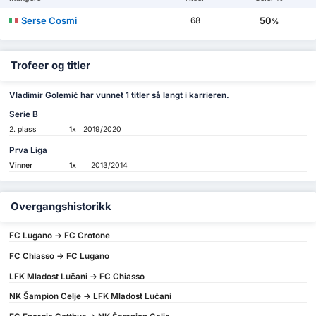
Serse Cosmi
50
68
%
Trofeer og titler
Vladimir Golemić har vunnet 1 titler så langt i karrieren.
Serie B
2. plass
1x
2019/2020
Prva Liga
Vinner
1x
2013/2014
Overgangshistorikk
FC Lugano -> FC Crotone
FC Chiasso -> FC Lugano
LFK Mladost Lučani -> FC Chiasso
NK Šampion Celje -> LFK Mladost Lučani