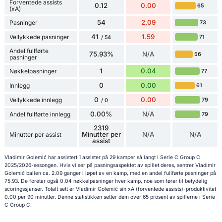
Forventede assists
0.12
0.00
65
(xA)
54
2.09
Pasninger
73
41
1.59
Vellykkede pasninger
71
/ 54
Andel fullførte
75.93%
N/A
56
pasninger
1
0.04
Nøkkelpasninger
77
0
0.00
Innlegg
61
0
0.00
Vellykkede innlegg
79
/ 0
0.00%
N/A
Andel fullførte innlegg
79
2319
Minutter per
N/A
N/A
Minutter per assist
assist
Vladimir Golemić har assistert 1 assister på 29 kamper så langt i Serie C Group C
2025/2026-sesongen. Hvis vi ser på pasningsaspektet av spillet deres, sentrer Vladimir
Golemić ballen ca. 2.09 ganger i løpet av en kamp, med en andel fullførte pasninger på
75.93. De foretar også 0.04 nøkkelpasninger hver kamp, noe som fører til betydelig
scoringssjanser. Totalt sett er Vladimir Golemić sin xA (forventede assists)-produktivitet
0.00 per 90 minutter. Denne statistikken setter dem over 65 prosent av spillerne i Serie
C Group C.