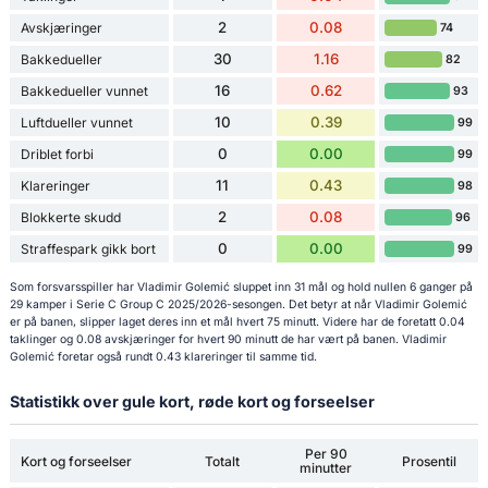
2
0.08
Avskjæringer
74
30
1.16
Bakkedueller
82
16
0.62
Bakkedueller vunnet
93
10
0.39
Luftdueller vunnet
99
0
0.00
Driblet forbi
99
11
0.43
Klareringer
98
2
0.08
Blokkerte skudd
96
0
0.00
Straffespark gikk bort
99
Som forsvarsspiller har Vladimir Golemić sluppet inn 31 mål og hold nullen 6 ganger på
29 kamper i Serie C Group C 2025/2026-sesongen. Det betyr at når Vladimir Golemić
er på banen, slipper laget deres inn et mål hvert 75 minutt. Videre har de foretatt 0.04
taklinger og 0.08 avskjæringer for hvert 90 minutt de har vært på banen. Vladimir
Golemić foretar også rundt 0.43 klareringer til samme tid.
Statistikk over gule kort, røde kort og forseelser
Per 90
Kort og forseelser
Totalt
Prosentil
minutter