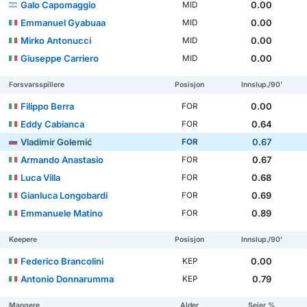
Galo Capomaggio
0.00
MID
Emmanuel Gyabuaa
0.00
MID
Mirko Antonucci
0.00
MID
Giuseppe Carriero
0.00
MID
Forsvarsspillere
Posisjon
Innslup./90'
Filippo Berra
0.00
FOR
Eddy Cabianca
0.64
FOR
Vladimir Golemić
0.67
FOR
Armando Anastasio
0.67
FOR
Luca Villa
0.68
FOR
Gianluca Longobardi
0.69
FOR
Emmanuele Matino
0.89
FOR
Keepere
Posisjon
Innslup./90'
Federico Brancolini
0.00
KEP
Antonio Donnarumma
0.79
KEP
Mangere
Alder
Seier %