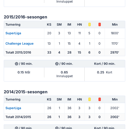
Innsluppet
2015/2016-sesongen
Turnering
KS
SM
IM
HN
Min
SuperLiga
20
3
13
11
5
0
1800'
Challenge League
13
1
15
4
1
0
1170'
Totalt 2015/2016
33
4
28
15
6
0
2970'
/ 90 min.
/ 90 min.
Kort / 90 min.
0.15
Mål
0.65
0.25
Kort
Innsluppet
2014/2015-sesongen
Turnering
KS
SM
IM
HN
Min
SuperLiga
26
1
36
3
3
0
2002'
Totalt 2014/2015
26
1
36
3
3
0
2002'
/ 90 min.
/ 90 min.
Kort / 90 min.