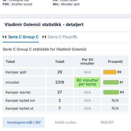
IM
: Innslupne mål
HN
: Holdt nullen
PEN
: Straffer scoret
Min
: Minutter spilt
Vladimir Golemić statistikk - detaljert
Serie C Group C
Serie C Playoffs
Serie C Group C statistikk for Vladimir Golemić
Per 90
Totalt
Totalt
Prosentil
minutter
29
Kamper spilt
N/A
69
80 minutter
2319
minutter
81
per kamp
27
Kamper startet
N/A
83
2
N/A
Kamper byttet inn
N/A
7
N/A
Kamper byttet ut
N/A
Innslupne mål / 90'
Holdt nullen
Mål/90'