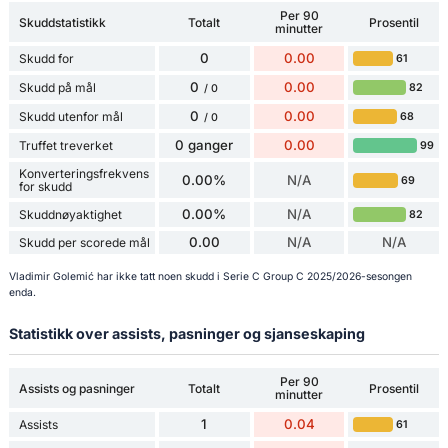
Per 90
Skuddstatistikk
Totalt
Prosentil
minutter
0
0.00
Skudd for
61
0
0.00
Skudd på mål
82
/ 0
0
0.00
Skudd utenfor mål
68
/ 0
0 ganger
0.00
Truffet treverket
99
Konverteringsfrekvens
0.00%
N/A
69
for skudd
0.00%
N/A
Skuddnøyaktighet
82
0.00
N/A
N/A
Skudd per scorede mål
Vladimir Golemić har ikke tatt noen skudd i Serie C Group C 2025/2026-sesongen
enda.
Statistikk over assists, pasninger og sjanseskaping
Per 90
Assists og pasninger
Totalt
Prosentil
minutter
1
0.04
Assists
61