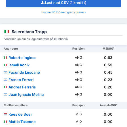
Last ned CSV (1 kreditt)
Last ned CSV med gratis prøve »
Salernitana Tropp
Vladimir Golemićs lagkamerater på klubbnivå
Angripere
Posisjon
Mål/90'
Roberto Inglese
0.63
ANG
Ismail Achik
0.59
ANG
Facundo Lescano
0.45
ANG
Franco Ferrari
0.23
ANG
Andrea Ferraris
0.20
ANG
Juan Ignacio Molina
0.00
ANG
Midtbanespillere
Posisjon
Assists/90'
Kees de Boer
0.00
MID
Mattia Tascone
0.00
MID