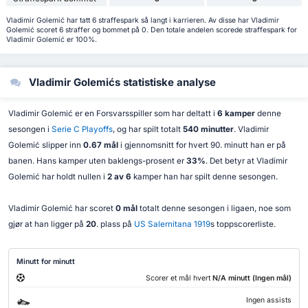
Vladimir Golemić har tatt 6 straffespark så langt i karrieren. Av disse har Vladimir
Golemić scoret 6 straffer og bommet på 0. Den totale andelen scorede straffespark for
Vladimir Golemić er 100%.
Vladimir Golemićs statistiske analyse
Vladimir Golemić er en Forsvarsspiller som har deltatt i
6 kamper
denne
sesongen i
Serie C Playoffs
, og har spilt totalt
540 minutter
. Vladimir
Golemić slipper inn
0.67 mål
i gjennomsnitt for hvert 90. minutt han er på
banen. Hans kamper uten baklengs-prosent er
33%
. Det betyr at Vladimir
Golemić har holdt nullen i
2 av 6
kamper han har spilt denne sesongen.
Vladimir Golemić har scoret
0 mål
totalt denne sesongen i ligaen, noe som
gjør at han ligger på
20
. plass på
US Salernitana 1919
s toppscorerliste.
Minutt for minutt
Scorer et mål hvert
N/A minutt (Ingen mål)
Ingen assists