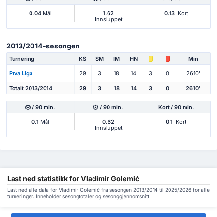
0.04
Mål
1.62
0.13
Kort
Innsluppet
2013/2014-sesongen
Turnering
KS
SM
IM
HN
Min
Prva Liga
29
3
18
14
3
0
2610'
Totalt 2013/2014
29
3
18
14
3
0
2610'
/ 90 min.
/ 90 min.
Kort / 90 min.
0.1
Mål
0.62
0.1
Kort
Innsluppet
Last ned statistikk for Vladimir Golemić
Last ned alle data for Vladimir Golemić fra sesongen 2013/2014 til 2025/2026 for alle
turneringer. Inneholder sesongtotaler og sesonggjennomsnitt.