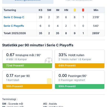
Turnering
KS
SM
IM
HN
Min
Serie C Group C
29
2
31
6
8
1
2319'
Serie C Playoffs
6
0
4
2
1
0
540'
Totalt 2025/2026
35
2
35
8
9
1
2859'
Statistikk per 90 minutter i Serie C Playoffs
0.67
33%
Innslupne mål / 90'
Holdt nullen
4 Mål i 6 Kamper
2 'Holds nullen' i 6 Kamper
72nd Prosentil
64th Prosentil
0.17
0.00
Kort per 90
Pasninger/90'
1 Kort totalt
0 Pasninger registrert
55th Prosentil
99th Prosentil
Terminologi :
SM
: Scorede mål
AS
: Assists