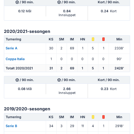
/ 90 min.
/ 90 min.
Kort / 90 min.
0.12
Mål
0.84
0.24
Kort
Innsluppet
2020/2021-sesongen
Turnering
KS
SM
IM
HN
Min
Serie A
30
2
69
1
5
1
2338'
Coppa Italia
1
0
0
0
0
0
90'
Totalt 2020/2021
31
2
69
1
5
1
2428'
/ 90 min.
/ 90 min.
Kort / 90 min.
0.08
Mål
2.66
0.23
Kort
Innsluppet
2019/2020-sesongen
Turnering
KS
SM
IM
HN
Min
Serie B
34
3
29
11
4
1
2918'