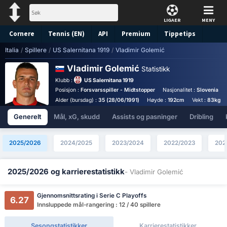
LIGAER
MENY
Cornere
Tennis (EN)
API
Premium
Tippetips
Italia
/
Spillere
/
US Salernitana 1919
/
Vladimir Golemić
Vladimir Golemić
Statistikk
Klubb :
US Salernitana 1919
Posisjon :
Forsvarsspiller - Midtstopper
Nasjonalitet :
Slovenia
Alder (bursdag) :
35 (28/06/1991)
Høyde :
192cm
Vekt :
83kg
Generelt
Mål, xG, skudd
Assists og pasninger
Dribling
2025/2026
2024/2025
2023/2024
2022/2023
202
2025/2026 og karrierestatistikk
- Vladimir Golemić
Gjennomsnittsrating i Serie C Playoffs
6.27
Innsluppede mål-rangering : 12 / 40 spillere
Sesongstatistikker
Karrierestatistikker