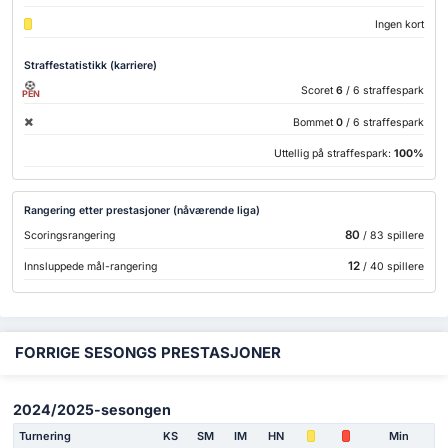
Ingen kort
Straffestatistikk (karriere)
Scoret
6
/ 6 straffespark
PEN
Bommet
0
/ 6 straffespark
Uttellig på straffespark:
100%
Rangering etter prestasjoner (nåværende liga)
80
Scoringsrangering
/ 83 spillere
12
Innsluppede mål-rangering
/ 40 spillere
FORRIGE SESONGS PRESTASJONER
2024/2025-sesongen
Turnering
KS
SM
IM
HN
Min