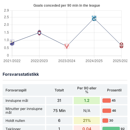
Forsvarsstatistikk
Per 90 eller
Forsvarsspill
Totalt
Prosentil
%
31
1.2
Innslupne mål
45
Minutter per innslupne
75 Min
N/A
46
mål
6
21%
Holdt nullen
30
1
0.04
Taklinger
92