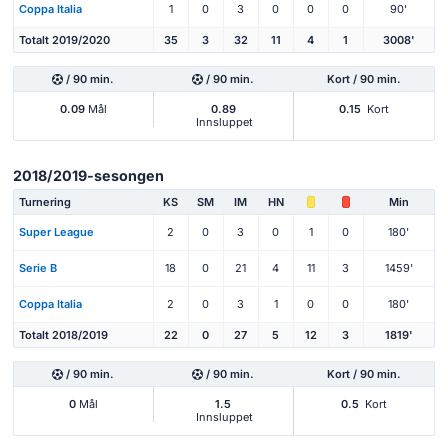
Coppa Italia
1
0
3
0
0
0
90'
Totalt 2019/2020
35
3
32
11
4
1
3008'
/ 90 min.
/ 90 min.
Kort / 90 min.
0.09
Mål
0.89
0.15
Kort
Innsluppet
2018/2019-sesongen
Turnering
KS
SM
IM
HN
Min
Super League
2
0
3
0
1
0
180'
Serie B
18
0
21
4
11
3
1459'
Coppa Italia
2
0
3
1
0
0
180'
Totalt 2018/2019
22
0
27
5
12
3
1819'
/ 90 min.
/ 90 min.
Kort / 90 min.
0
Mål
1.5
0.5
Kort
Innsluppet