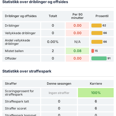
Statistikk over driblinger og offsides
Per 90
Driblinger og offsides
Totalt
Prosentil
minutter
0
0.00
Driblinger
62
0
0.00
Vellykkede driblinger
66
Andel vellykkede
0.00%
N/A
66
driblinger
2
0.08
Mistet ballen
15
0
0.00
Offsider
91
Statistikk over straffespark
Straffer
Denne sesongen
Karriere
Scoringsprosent for
100%
Ingen straffer
straffespark
0
6
Straffespark tatt
0
6
Straffer scoret
0
0
Straffespark bommet