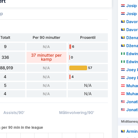
ert
Josip 
p
Josip 
Davor
Davor
Totalt
Per 90 minutter
Prosentil
Džena
Džena
9
N/A
6
Edwin
37 minutter per
336
0
kamp
Edwin
88,919
N/A
57
Joey 
4
N/A
4
Joey 
5
N/A
N/A
Muhar
4
N/A
Muhar
N/A
Jonat
Jonat
Assists/90'
Målinvolvering/90'
Midtbanesp
Armin