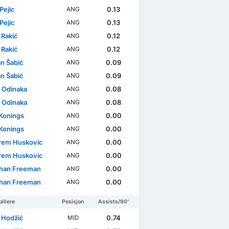
Pejic
0.13
ANG
Pejic
0.13
ANG
 Rakić
0.12
ANG
 Rakić
0.12
ANG
n Šabić
0.09
ANG
n Šabić
0.09
ANG
 Odinaka
0.08
ANG
 Odinaka
0.08
ANG
Konings
0.00
ANG
Konings
0.00
ANG
em Huskovic
0.00
ANG
em Huskovic
0.00
ANG
han Freeman
0.00
ANG
han Freeman
0.00
ANG
illere
Posisjon
Assists/90'
 Hodžić
0.74
MID