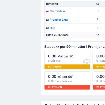
Turnering
KS
9
Ekstraklasa
7
Premijer Liga
1
Cup
Totalt 2025/2026
17
Statistikk per 90 minutter i Premijer L
0.00
0.00
Mål per 90
0 Mål totalt
0 Assis
50 Prosentil
57 Pros
0.00
0.00
xG per 90'
0.00 Forventede mål
0.00 F
36 Prosentil
25 Pros