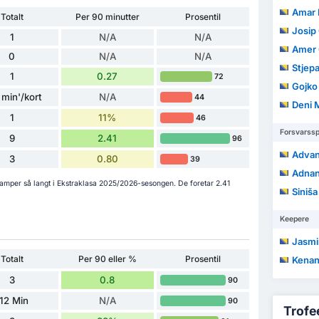
Amar 
Totalt
Per 90 minutter
Prosentil
Josip
1
N/A
N/A
Amer 
0
N/A
N/A
Stjep
1
0.27
72
Gojko
 min'/kort
N/A
44
Deni 
1
11%
46
Forsvarssp
9
2.41
96
Advan
3
0.80
39
Adnan
 kamper så langt i Ekstraklasa 2025/2026-sesongen. De foretar 2.41
Siniša
Keepere
Jasmi
Totalt
Per 90 eller %
Prosentil
Kenan 
3
0.8
90
12 Min
N/A
90
Trofee