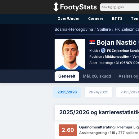
Over/Under
Cornere
BTTS
Ten
Bosnia-Hercegovina
/
Spillere
/
FK Zeljeznic
Bojan Nastić
Klubb :
FK Zeljeznicar Saraj
Posisjon :
Midtbanespiller - Ven
Alder (bursdag) :
31 (06/07/199
Generelt
Mål, xG, skudd
Assists og
2025/2026
2024/2025
2023/202
2025/2026 og karrierestatisti
Gjennomsnittsrating i Premijer Li
2.60
Assistrangering : 119 / 277 spillere