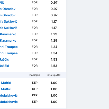
lić
0.97
FOR
n Obradov
0.97
FOR
n Obradov
0.97
FOR
fa Šukilović
1.17
FOR
fa Šukilović
1.17
FOR
 Karamarko
1.29
FOR
 Karamarko
1.29
FOR
nni Troupée
1.34
FOR
nni Troupée
1.34
FOR
Raščić
1.53
FOR
Raščić
1.53
FOR
Posisjon
Innslup./90'
 Muftić
1.00
KEP
 Muftić
1.00
KEP
 Abdulahović
1.00
KEP
 Abdulahović
1.00
KEP