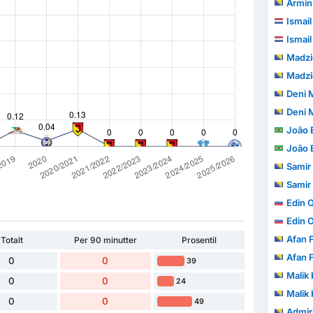
Armin
Ismai
Ismai
Madzi
Madzi
Deni 
Deni 
João Eri
João Eri
Samir
Samir
Edin 
Edin 
Afan 
Totalt
Per 90 minutter
Prosentil
Afan 
0
0
39
Malik 
0
0
24
Malik 
0
0
49
Admir