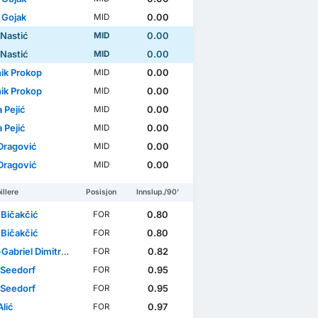
 Gojak
0.00
MID
 Nastić
0.00
MID
 Nastić
0.00
MID
ik Prokop
0.00
MID
ik Prokop
0.00
MID
 Pejić
0.00
MID
 Pejić
0.00
MID
 Dragović
0.00
MID
 Dragović
0.00
MID
illere
Posisjon
Innslup./90'
 Bičakčić
0.80
FOR
 Bičakčić
0.80
FOR
briel Dimitrov Galchev
0.82
FOR
 Seedorf
0.95
FOR
 Seedorf
0.95
FOR
lić
0.97
FOR