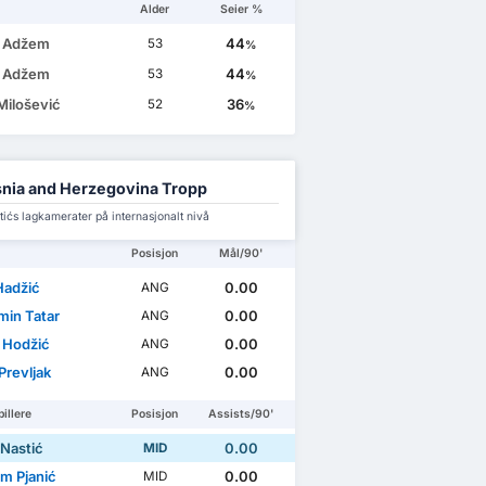
Alder
Seier %
r Adžem
44
53
%
r Adžem
44
53
%
Milošević
36
52
%
nia and Herzegovina Tropp
ićs lagkamerater på internasjonalt nivå
Posisjon
Mål/90'
Hadžić
0.00
ANG
min Tatar
0.00
ANG
 Hodžić
0.00
ANG
Prevljak
0.00
ANG
illere
Posisjon
Assists/90'
 Nastić
0.00
MID
em Pjanić
0.00
MID