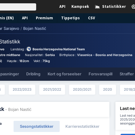
API
Kampsøk
Statistikker
nis (EN)
API
Premium
Tippetips
CSV
ar Sarajevo
/
Bojan Nastić
Statistikk
evo
Landslag :
Bosnia Herzegovina National Team
stre midtbane
Nasjonalitet :
Serbia
Birthplace :
Vlasenica - Bosnia and Herzegovina
4)
Høyde :
182cm
Vekt :
75kg
 pasninger
Dribling
Kort og forseelser
Forsvarsspill
Straffer
4
2022/2023
2021/2022
2020/2021
2020
2018/
Last ne
kk
- Bojan Nastić
Last ned a
2025/2026 
sesonggje
ga
Sesongstatistikker
Karrierestatistikker