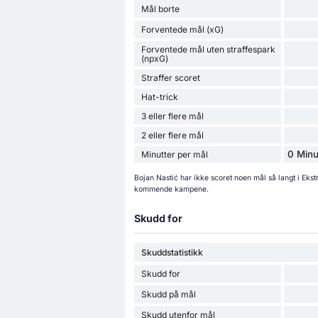
Mål borte
Forventede mål (xG)
Forventede mål uten straffespark
(npxG)
Straffer scoret
Hat-trick
3 eller flere mål
2 eller flere mål
0 Minu
Minutter per mål
Bojan Nastić har ikke scoret noen mål så langt i Eks
kommende kampene.
Skudd for
Skuddstatistikk
Skudd for
Skudd på mål
Skudd utenfor mål