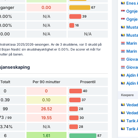
Enes A
 ganger
0.00
67
Ognje
0.00%
N/A
39
Ognje
0.00%
N/A
16
Musta
0.00
N/A
N/A
Musta
Marin
i Ekstraklasa 2025/2026-sesongen. Av de 3 skuddene, var 0 skudd på
t Bojan Nastić sin skuddnøyaktighet er 0.00%. De scorer et mål for
Marin
nutter på banen.
Giova
 sjanseskaping
Giova
Ajdin 
Totalt
Per 90 minutter
Prosentil
Ajdin 
0
0
40
Keepere
0.39
0.10
37
Vedad
99
26.52
28
Vedad
73
19.55
30
/ 99
Tarik
73.74%
N/A
28
Tarik
6
1.61
87