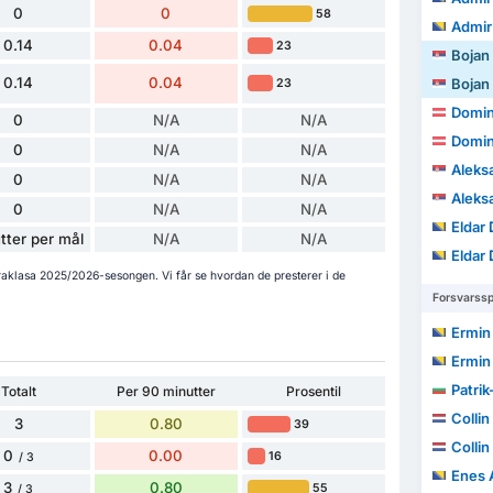
0
0
58
Admir
0.14
0.04
23
Bojan
0.14
0.04
Bojan
23
Domin
0
N/A
N/A
Domin
0
N/A
N/A
Aleksa
0
N/A
N/A
Aleksa
0
N/A
N/A
Eldar
tter per mål
N/A
N/A
Eldar
traklasa 2025/2026-sesongen. Vi får se hvordan de presterer i de
Forsvarssp
Ermin
Ermin
Patrik-Ga
Totalt
Per 90 minutter
Prosentil
Collin
3
0.80
39
Collin
0
0.00
16
/ 3
Enes A
3
0.80
55
/ 3