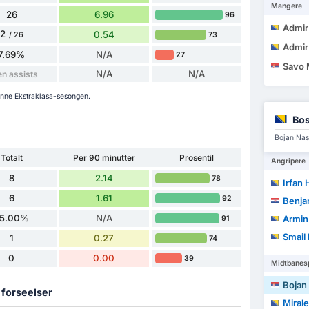
Mangere
26
6.96
96
Admi
2
0.54
73
/ 26
Admi
7.69%
N/A
27
Savo 
N/A
N/A
en assists
denne Ekstraklasa-sesongen.
Bos
Bojan Nast
Totalt
Per 90 minutter
Prosentil
Angripere
8
2.14
78
Irfan 
6
1.61
92
Benja
5.00%
N/A
Armin
91
Smail 
1
0.27
74
0
0.00
39
Midtbanesp
Bojan
g forseelser
Miral