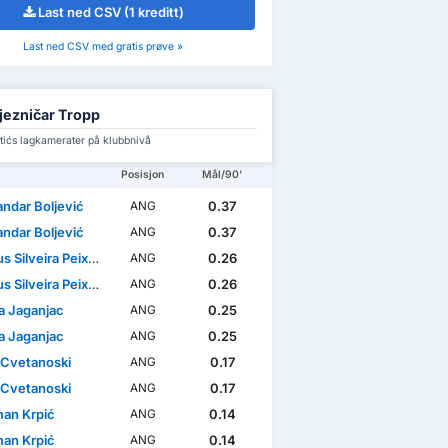
Last ned CSV (1 kreditt)
Last ned CSV med gratis prøve »
jezničar Tropp
tićs lagkamerater på klubbnivå
Posisjon
Mål/90'
andar Boljević
0.37
ANG
andar Boljević
0.37
ANG
s Silveira Peixoto
0.26
ANG
s Silveira Peixoto
0.26
ANG
 Jaganjac
0.25
ANG
 Jaganjac
0.25
ANG
 Cvetanoski
0.17
ANG
 Cvetanoski
0.17
ANG
man Krpić
0.14
ANG
man Krpić
0.14
ANG