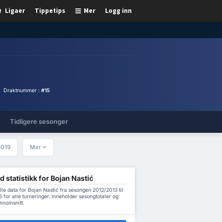
Ligaer
Tippetips
Mer
Logg inn
Draktnummer :
#15
Tidligere sesonger
2019
Mer
d statistikk for Bojan Nastić
lle data for Bojan Nastić fra sesongen 2012/2013 til
for alle turneringer. Inneholder sesongtotaler og
nnomsnitt.