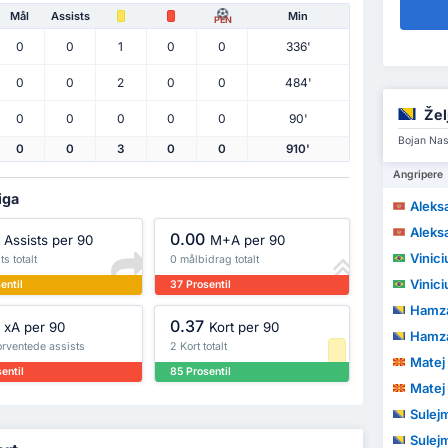
Mål
Assists
Min
PEN
0
0
1
0
0
336'
0
0
2
0
0
484'
Žel
0
0
0
0
0
90'
Bojan Nas
0
0
3
0
0
910'
Angripere
iga
Aleks
Aleks
0.00
Assists per 90
M+A per 90
Viniciu
ts totalt
0 målbidrag totalt
Viniciu
entil
37 Prosentil
Hamza
0.37
xA per 90
Kort per 90
Hamza
orventede assists
2 Kort totalt
Matej
entil
85 Prosentil
Matej
Sulej
Sulej