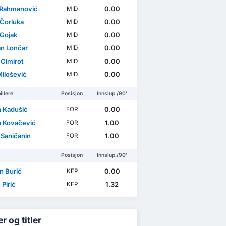
Rahmanović
0.00
MID
 Čorluka
0.00
MID
Gojak
0.00
MID
an Lončar
0.00
MID
 Cimirot
0.00
MID
Milošević
0.00
MID
illere
Posisjon
Innslup./90'
 Kadušić
0.00
FOR
 Kovačević
1.00
FOR
 Saničanin
1.00
FOR
Posisjon
Innslup./90'
n Burić
0.00
KEP
Pirić
1.32
KEP
r og titler