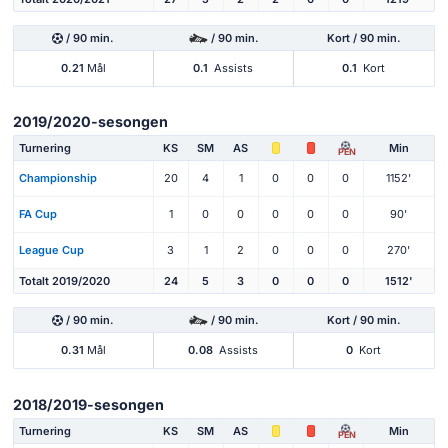
/ 90 min.
/ 90 min.
Kort / 90 min.
0.21
Mål
0.1
Assists
0.1
Kort
2019/2020-sesongen
Turnering
KS
SM
AS
Min
PEN
Championship
20
4
1
0
0
0
1152'
FA Cup
1
0
0
0
0
0
90'
League Cup
3
1
2
0
0
0
270'
Totalt 2019/2020
24
5
3
0
0
0
1512'
/ 90 min.
/ 90 min.
Kort / 90 min.
0.31
Mål
0.08
Assists
0
Kort
2018/2019-sesongen
Turnering
KS
SM
AS
Min
PEN