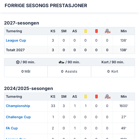
FORRIGE SESONGS PRESTASJONER
2027-sesongen
Turnering
KS
SM
AS
Min
PEN
League Cup
3
0
0
0
0
0
138'
Totalt 2027
3
0
0
0
0
0
138'
/ 90 min.
/ 90 min.
Kort / 90 min.
0
Mål
0
Assists
0
Kort
2024/2025-sesongen
Turnering
KS
SM
AS
Min
PEN
Championship
33
3
1
1
0
0
1600'
Challenge Cup
1
0
0
0
0
0
27'
FA Cup
2
0
1
0
0
0
49'