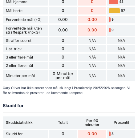
0
0
Mål hjemme
48
0
0
Mål borte
57
0.00
0.00
Forventede mål (xG)
9
Forventede mål uten
0.00
0.00
9
straffespark (npxG)
0
N/A
N/A
Straffer scoret
0
N/A
N/A
Hat-trick
0
N/A
N/A
3 eller flere mål
0
N/A
N/A
2 eller flere mål
0 Minutter
N/A
N/A
Minutter per mål
per mål
Gary Oliver har ikke scoret noen mål så langt i Premiership 2025/2026-sesongen. Vi
får se hvordan de presterer i de kommende kampene.
Skudd for
Per 90
Skuddstatistikk
Totalt
Prosentil
minutter
0
0.00
Skudd for
8