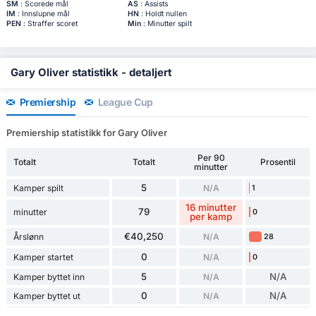
SM
: Scorede mål
AS
: Assists
IM
: Innslupne mål
HN
: Holdt nullen
PEN
: Straffer scoret
Min
: Minutter spilt
Gary Oliver statistikk - detaljert
Premiership
League Cup
Premiership statistikk for Gary Oliver
Per 90
Totalt
Totalt
Prosentil
minutter
5
Kamper spilt
N/A
1
16 minutter
79
minutter
0
per kamp
€40,250
Årslønn
N/A
28
0
Kamper startet
N/A
0
5
N/A
Kamper byttet inn
N/A
0
N/A
Kamper byttet ut
N/A