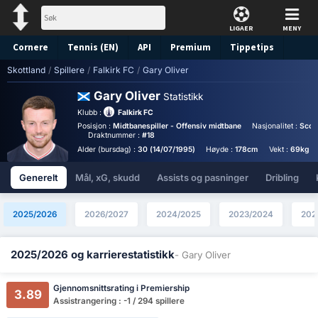
LIGAER
MENY
Cornere
Tennis (EN)
API
Premium
Tippetips
Skottland
/
Spillere
/
Falkirk FC
/
Gary Oliver
Gary Oliver
Statistikk
Klubb :
Falkirk FC
Posisjon :
Midtbanespiller - Offensiv midtbane
Nasjonalitet :
Scot
Draktnummer :
#18
Alder (bursdag) :
30 (14/07/1995)
Høyde :
178cm
Vekt :
69kg
Generelt
Mål, xG, skudd
Assists og pasninger
Dribling
2025/2026
2026/2027
2024/2025
2023/2024
202
2025/2026 og karrierestatistikk
- Gary Oliver
Gjennomsnittsrating i Premiership
3.89
Assistrangering : -1 / 294 spillere