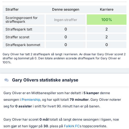
Straffer
Denne sesongen
Karriere
Scoringsprosent for
100%
Ingen straffer
straffespark
0
2
Straffespark tatt
0
2
Straffer scoret
0
0
Straffespark bommet
Gary Oliver har tatt 2 straffespark så langt i karrieren. Av disse har Gary Oliver scoret 2
straffer og bommet på 0. Den totale andelen scorede straffespark for Gary Oliver er
100%.
Gary Olivers statistiske analyse
Gary Oliver er en Midtbanespiller som har deltatt i
5 kamper
denne
sesongen i
Premiership
, og har spilt totalt
79 minutter
. Gary Oliver noterer
seg for
0 assister
i snitt for hvert 90. minutt han er på banen.
Gary Oliver har scoret
0 mål
totalt så langt denne sesongen i ligaen, noe
som gjør at han ligger på
30
. plass på
Falkirk FC
s toppscorerliste.