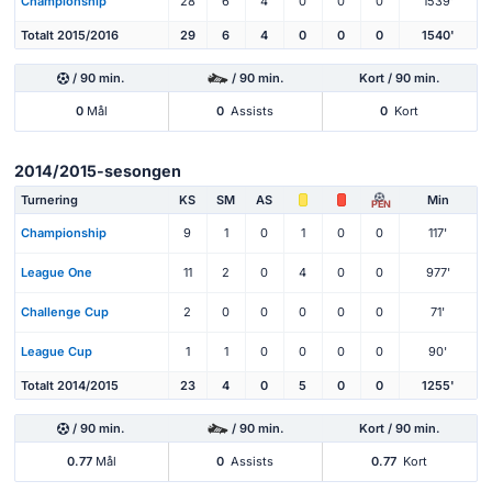
Championship
28
6
4
0
0
0
1539'
Totalt 2015/2016
29
6
4
0
0
0
1540'
/ 90 min.
/ 90 min.
Kort / 90 min.
0
Mål
0
Assists
0
Kort
2014/2015-sesongen
Turnering
KS
SM
AS
Min
PEN
Championship
9
1
0
1
0
0
117'
League One
11
2
0
4
0
0
977'
Challenge Cup
2
0
0
0
0
0
71'
League Cup
1
1
0
0
0
0
90'
Totalt 2014/2015
23
4
0
5
0
0
1255'
/ 90 min.
/ 90 min.
Kort / 90 min.
0.77
Mål
0
Assists
0.77
Kort