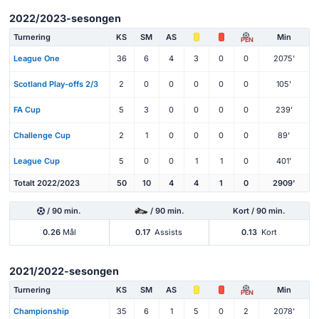
2022/2023-sesongen
Turnering
KS
SM
AS
Min
PEN
League One
36
6
4
3
0
0
2075'
Scotland Play-offs 2/3
2
0
0
0
0
0
105'
FA Cup
5
3
0
0
0
0
239'
Challenge Cup
2
1
0
0
0
0
89'
League Cup
5
0
0
1
1
0
401'
Totalt 2022/2023
50
10
4
4
1
0
2909'
/ 90 min.
/ 90 min.
Kort / 90 min.
0.26
Mål
0.17
Assists
0.13
Kort
2021/2022-sesongen
Turnering
KS
SM
AS
Min
PEN
Championship
35
6
1
5
0
2
2078'