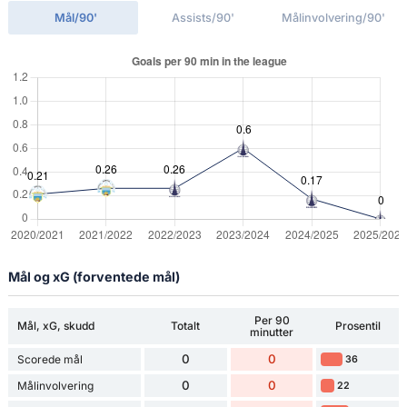
Mål/90'
Assists/90'
Målinvolvering/90'
Mål og xG (forventede mål)
Per 90
Mål, xG, skudd
Totalt
Prosentil
minutter
0
0
Scorede mål
36
0
0
Målinvolvering
22