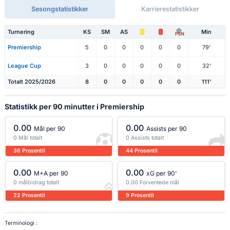
Sesongstatistikker
Karrierestatistikker
Turnering
KS
SM
AS
Min
PEN
Premiership
5
0
0
0
0
0
79'
League Cup
3
0
0
0
0
0
32'
Totalt 2025/2026
8
0
0
0
0
0
111'
Statistikk per 90 minutter i Premiership
0.00
0.00
Mål per 90
Assists per 90
0 Mål totalt
0 Assists totalt
36 Prosentil
44 Prosentil
0.00
0.00
M+A per 90
xG per 90'
0 målbidrag totalt
0.00 Forventede mål
22 Prosentil
9 Prosentil
Terminologi :