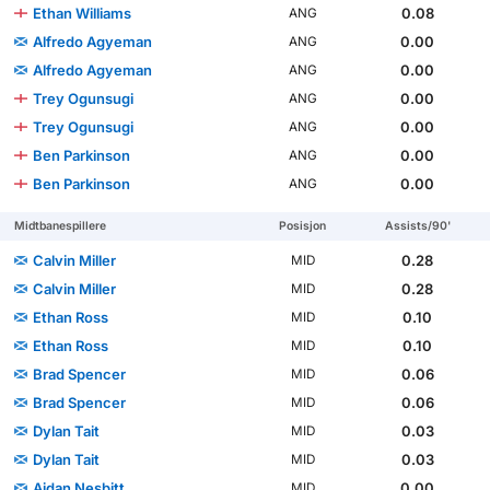
Ethan Williams
0.08
ANG
Alfredo Agyeman
0.00
ANG
Alfredo Agyeman
0.00
ANG
Trey Ogunsugi
0.00
ANG
Trey Ogunsugi
0.00
ANG
Ben Parkinson
0.00
ANG
Ben Parkinson
0.00
ANG
Midtbanespillere
Posisjon
Assists/90'
Calvin Miller
0.28
MID
Calvin Miller
0.28
MID
Ethan Ross
0.10
MID
Ethan Ross
0.10
MID
Brad Spencer
0.06
MID
Brad Spencer
0.06
MID
Dylan Tait
0.03
MID
Dylan Tait
0.03
MID
Aidan Nesbitt
0.00
MID