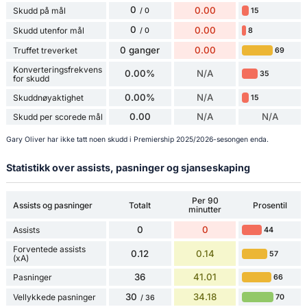
0
0.00
Skudd på mål
15
/ 0
0
0.00
Skudd utenfor mål
8
/ 0
0 ganger
0.00
Truffet treverket
69
Konverteringsfrekvens
0.00%
N/A
35
for skudd
0.00%
N/A
Skuddnøyaktighet
15
0.00
N/A
N/A
Skudd per scorede mål
Gary Oliver har ikke tatt noen skudd i Premiership 2025/2026-sesongen enda.
Statistikk over assists, pasninger og sjanseskaping
Per 90
Assists og pasninger
Totalt
Prosentil
minutter
0
0
Assists
44
Forventede assists
0.12
0.14
57
(xA)
36
41.01
Pasninger
66
30
34.18
Vellykkede pasninger
70
/ 36