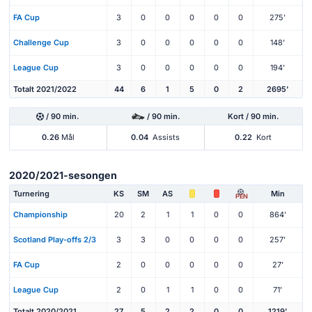
FA Cup
3
0
0
0
0
0
275'
Challenge Cup
3
0
0
0
0
0
148'
League Cup
3
0
0
0
0
0
194'
Totalt 2021/2022
44
6
1
5
0
2
2695'
/ 90 min.
/ 90 min.
Kort / 90 min.
0.26
Mål
0.04
Assists
0.22
Kort
2020/2021-sesongen
Turnering
KS
SM
AS
Min
PEN
Championship
20
2
1
1
0
0
864'
Scotland Play-offs 2/3
3
3
0
0
0
0
257'
FA Cup
2
0
0
0
0
0
27'
League Cup
2
0
1
1
0
0
71'
Totalt 2020/2021
27
5
2
2
0
0
1219'