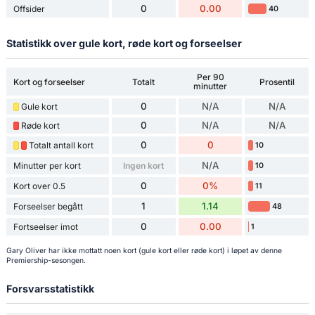
0
0.00
Offsider
40
Statistikk over gule kort, røde kort og forseelser
Per 90
Kort og forseelser
Totalt
Prosentil
minutter
0
N/A
N/A
Gule kort
0
N/A
N/A
Røde kort
0
0
Totalt antall kort
10
N/A
Minutter per kort
Ingen kort
10
0
0%
Kort over 0.5
11
1
1.14
Forseelser begått
48
0
0.00
Fortseelser imot
1
Gary Oliver har ikke mottatt noen kort (gule kort eller røde kort) i løpet av denne
Premiership-sesongen.
Forsvarsstatistikk