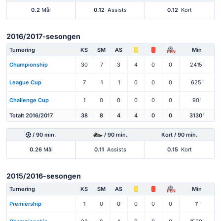
0.2
Mål
0.12
Assists
0.12
Kort
2016/2017-sesongen
Turnering
KS
SM
AS
Min
PEN
Championship
30
7
3
4
0
0
2415'
League Cup
7
1
1
0
0
0
625'
Challenge Cup
1
0
0
0
0
0
90'
Totalt 2016/2017
38
8
4
4
0
0
3130'
/ 90 min.
/ 90 min.
Kort / 90 min.
0.26
Mål
0.11
Assists
0.15
Kort
2015/2016-sesongen
Turnering
KS
SM
AS
Min
PEN
Premiership
1
0
0
0
0
0
1'