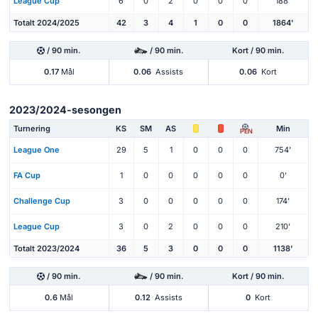
League Cup
6
0
2
0
0
0
188'
Totalt 2024/2025
42
3
4
1
0
0
1864'
/ 90 min.
/ 90 min.
Kort / 90 min.
0.17
Mål
0.06
Assists
0.06
Kort
2023/2024-sesongen
Turnering
KS
SM
AS
Min
PEN
League One
29
5
1
0
0
0
754'
FA Cup
1
0
0
0
0
0
0'
Challenge Cup
3
0
0
0
0
0
174'
League Cup
3
0
2
0
0
0
210'
Totalt 2023/2024
36
5
3
0
0
0
1138'
/ 90 min.
/ 90 min.
Kort / 90 min.
0.6
Mål
0.12
Assists
0
Kort