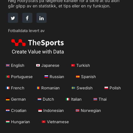
Følg FootyStats på følgende kanaler for å sikre at du aldri
går glipp av en statistikk, et tips eller en ny funksjon.
Fotballdata levert av
English
Japanese
Turkish
Portuguese
Russian
Spanish
French
Romanian
Swedish
Polish
German
Dutch
Italian
Thai
Croatian
Indonesian
Norwegian
Hungarian
Vietnamese