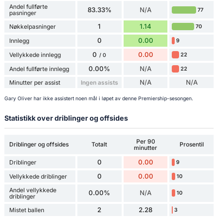
Andel fullførte
83.33%
N/A
77
pasninger
1
1.14
Nøkkelpasninger
70
0
0.00
Innlegg
9
0
0.00
Vellykkede innlegg
22
/ 0
0.00%
N/A
Andel fullførte innlegg
22
N/A
N/A
Minutter per assist
Ingen assists
Gary Oliver har ikke assistert noen mål i løpet av denne Premiership-sesongen.
Statistikk over driblinger og offsides
Per 90
Driblinger og offsides
Totalt
Prosentil
minutter
0
0.00
Driblinger
9
0
0.00
Vellykkede driblinger
10
Andel vellykkede
0.00%
N/A
10
driblinger
2
2.28
Mistet ballen
3