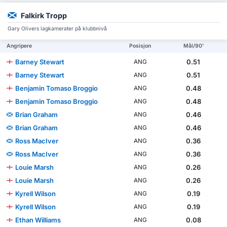
Falkirk Tropp
Gary Olivers lagkamerater på klubbnivå
Angripere
Posisjon
Mål/90'
Barney Stewart
0.51
ANG
Barney Stewart
0.51
ANG
Benjamin Tomaso Broggio
0.48
ANG
Benjamin Tomaso Broggio
0.48
ANG
Brian Graham
0.46
ANG
Brian Graham
0.46
ANG
Ross MacIver
0.36
ANG
Ross MacIver
0.36
ANG
Louie Marsh
0.26
ANG
Louie Marsh
0.26
ANG
Kyrell Wilson
0.19
ANG
Kyrell Wilson
0.19
ANG
Ethan Williams
0.08
ANG