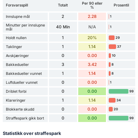
Per 90 eller
Forsvarsspill
Totalt
Prosentil
%
2
2.28
Innslupne mål
1
Minutter per innslupne
40 Min
N/A
1
mål
1
20%
Holdt nullen
29
1
1.14
Taklinger
37
0
0.00
Avskjæringer
10
3
3.42
Bakkedueller
8
1
1.14
Bakkedueller vunnet
8
0
0.00
Luftdueller vunnet
1
0
0.00
Driblet forbi
99
1
1.14
Klareringer
34
0
0.00
Blokkerte skudd
20
0
0.00
Straffespark gikk bort
99
Statistikk over straffespark