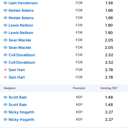
Liam Henderson
1.56
FOR
Keelan Adams
1.66
FOR
Keelan Adams
1.66
FOR
Lewis Neilson
1.90
FOR
Lewis Neilson
1.90
FOR
Sean Mackie
2.05
FOR
Sean Mackie
2.05
FOR
Coll Donaldson
2.52
FOR
Coll Donaldson
2.52
FOR
Sam Hart
2.78
FOR
Sam Hart
2.78
FOR
Keepere
Posisjon
Innslup./90'
Scott Bain
1.48
KEP
Scott Bain
1.48
KEP
Nicky Hogarth
2.27
KEP
Nicky Hogarth
2.27
KEP