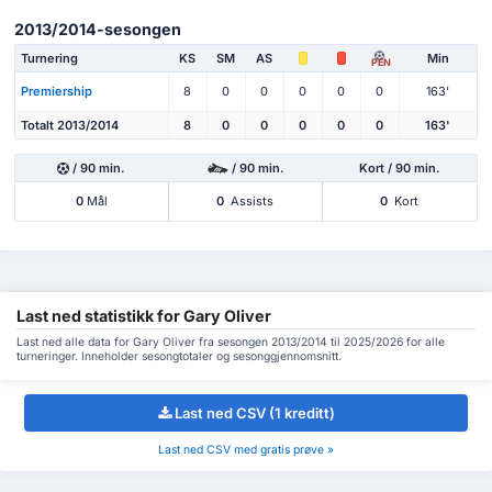
2013/2014-sesongen
Turnering
KS
SM
AS
Min
PEN
Premiership
8
0
0
0
0
0
163'
Totalt 2013/2014
8
0
0
0
0
0
163'
/ 90 min.
/ 90 min.
Kort / 90 min.
0
Mål
0
Assists
0
Kort
Last ned statistikk for Gary Oliver
Last ned alle data for Gary Oliver fra sesongen 2013/2014 til 2025/2026 for alle
turneringer. Inneholder sesongtotaler og sesonggjennomsnitt.
Last ned CSV (1 kreditt)
Last ned CSV med gratis prøve »