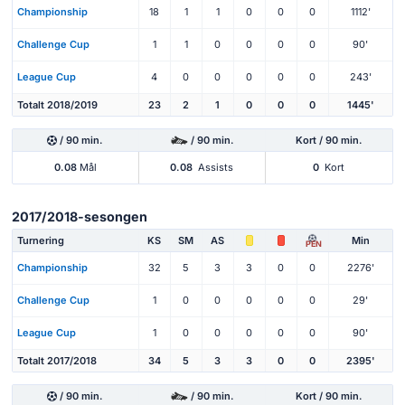
Championship
18
1
1
0
0
0
1112'
Challenge Cup
1
1
0
0
0
0
90'
League Cup
4
0
0
0
0
0
243'
Totalt 2018/2019
23
2
1
0
0
0
1445'
/ 90 min.
/ 90 min.
Kort / 90 min.
0.08
Mål
0.08
Assists
0
Kort
2017/2018-sesongen
Turnering
KS
SM
AS
Min
PEN
Championship
32
5
3
3
0
0
2276'
Challenge Cup
1
0
0
0
0
0
29'
League Cup
1
0
0
0
0
0
90'
Totalt 2017/2018
34
5
3
3
0
0
2395'
/ 90 min.
/ 90 min.
Kort / 90 min.