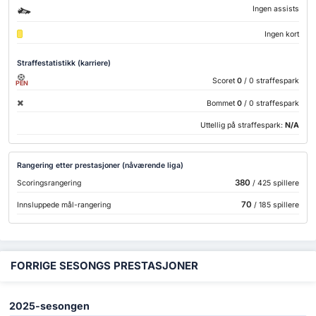
Ingen assists
Ingen kort
Straffestatistikk (karriere)
Scoret
0
/ 0 straffespark
PEN
Bommet
0
/ 0 straffespark
Uttellig på straffespark:
N/A
Rangering etter prestasjoner (nåværende liga)
380
Scoringsrangering
/ 425 spillere
70
Innsluppede mål-rangering
/ 185 spillere
FORRIGE SESONGS PRESTASJONER
2025-sesongen