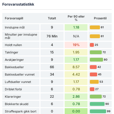
Forsvarsstatistikk
Per 90 eller
Forsvarsspill
Totalt
Prosentil
%
9
1.18
Innslupne mål
61
Minutter per innslupne
76 Min
N/A
61
mål
4
19%
Holdt nullen
25
15
1.95
Taklinger
72
9
1.17
Avskjæringer
80
66
8.57
Bakkedueller
42
34
4.42
Bakkedueller vunnet
45
9
1.17
Luftdueller vunnet
53
6
0.78
Driblet forbi
27
22
2.86
Klareringer
72
6
0.78
Blokkerte skudd
90
0
0.00
Straffespark gikk bort
99