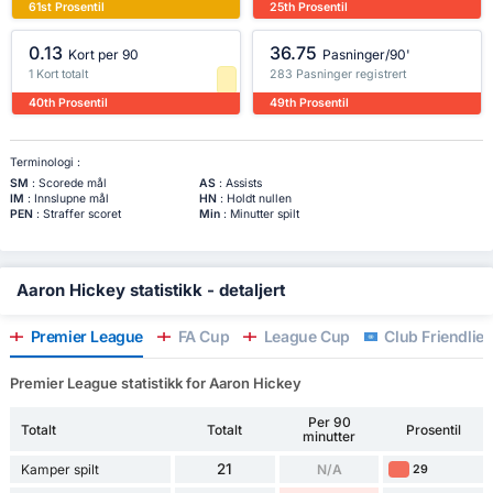
61st Prosentil
25th Prosentil
0.13
36.75
Kort per 90
Pasninger/90'
1 Kort totalt
283 Pasninger registrert
40th Prosentil
49th Prosentil
Terminologi :
SM
: Scorede mål
AS
: Assists
IM
: Innslupne mål
HN
: Holdt nullen
PEN
: Straffer scoret
Min
: Minutter spilt
Aaron Hickey statistikk - detaljert
Premier League
FA Cup
League Cup
Club Friendlies
Premier League statistikk for Aaron Hickey
Per 90
Totalt
Totalt
Prosentil
minutter
21
Kamper spilt
N/A
29