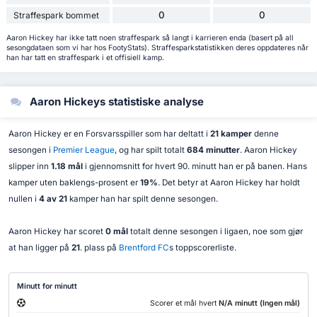
0
0
Straffespark bommet
Aaron Hickey har ikke tatt noen straffespark så langt i karrieren enda (basert på all
sesongdataen som vi har hos FootyStats). Straffesparkstatistikken deres oppdateres når
han har tatt en straffespark i et offisiell kamp.
Aaron Hickeys statistiske analyse
Aaron Hickey er en Forsvarsspiller som har deltatt i
21 kamper
denne
sesongen i
Premier League
, og har spilt totalt
684 minutter
. Aaron Hickey
slipper inn
1.18 mål
i gjennomsnitt for hvert 90. minutt han er på banen. Hans
kamper uten baklengs-prosent er
19%
. Det betyr at Aaron Hickey har holdt
nullen i
4 av 21
kamper han har spilt denne sesongen.
Aaron Hickey har scoret
0 mål
totalt denne sesongen i ligaen, noe som gjør
at han ligger på
21
. plass på
Brentford FC
s toppscorerliste.
Minutt for minutt
Scorer et mål hvert
N/A minutt (Ingen mål)