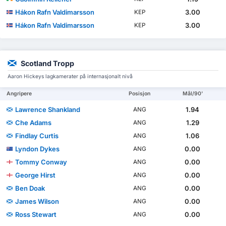
Hákon Rafn Valdimarsson
3.00
KEP
Hákon Rafn Valdimarsson
3.00
KEP
Scotland Tropp
Aaron Hickeys lagkamerater på internasjonalt nivå
Angripere
Posisjon
Mål/90'
Lawrence Shankland
1.94
ANG
Che Adams
1.29
ANG
Findlay Curtis
1.06
ANG
Lyndon Dykes
0.00
ANG
Tommy Conway
0.00
ANG
George Hirst
0.00
ANG
Ben Doak
0.00
ANG
James Wilson
0.00
ANG
Ross Stewart
0.00
ANG