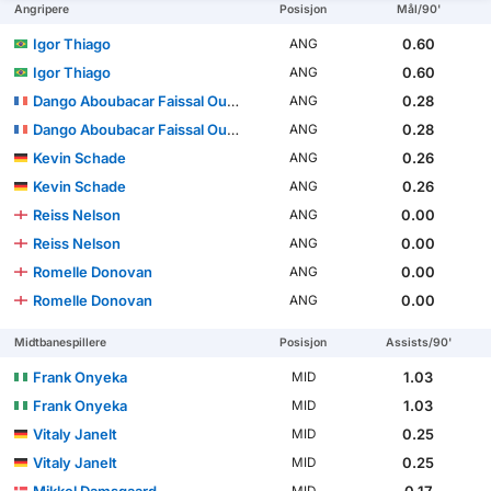
Angripere
Posisjon
Mål/90'
Igor Thiago
0.60
ANG
Igor Thiago
0.60
ANG
Dango Aboubacar Faissal Ouattara
0.28
ANG
Dango Aboubacar Faissal Ouattara
0.28
ANG
Kevin Schade
0.26
ANG
Kevin Schade
0.26
ANG
Reiss Nelson
0.00
ANG
Reiss Nelson
0.00
ANG
Romelle Donovan
0.00
ANG
Romelle Donovan
0.00
ANG
Midtbanespillere
Posisjon
Assists/90'
Frank Onyeka
1.03
MID
Frank Onyeka
1.03
MID
Vitaly Janelt
0.25
MID
Vitaly Janelt
0.25
MID