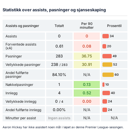
Statistikk over assists, pasninger og sjanseskaping
Per 90
Assists og pasninger
Totalt
Prosentil
minutter
0
0
Assists
34
Forventede assists
0.61
0.08
20
(xA)
283
36.75
Pasninger
49
238
30.91
Vellykkede pasninger
52
/ 283
Andel fullførte
84.10%
N/A
60
pasninger
1
0.13
Nøkkelpasninger
10
4
0.52
Innlegg
40
0
0.00
Vellykkede innlegg
24
/ 4
0.00%
N/A
Andel fullførte innlegg
24
N/A
N/A
Minutter per assist
Ingen assists
Aaron Hickey har ikke assistert noen mål i løpet av denne Premier League-sesongen.