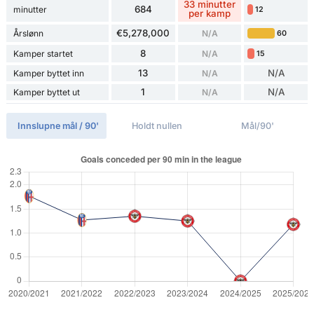
33 minutter
684
minutter
12
per kamp
€5,278,000
Årslønn
N/A
60
8
Kamper startet
N/A
15
13
N/A
Kamper byttet inn
N/A
1
N/A
Kamper byttet ut
N/A
Innslupne mål / 90'
Holdt nullen
Mål/90'