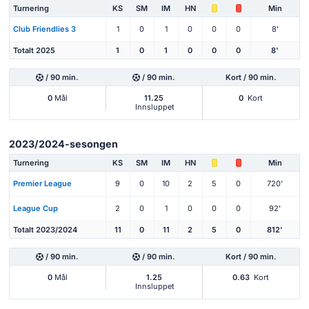
Turnering
KS
SM
IM
HN
Min
Club Friendlies 3
1
0
1
0
0
0
8'
Totalt 2025
1
0
1
0
0
0
8'
/ 90 min.
/ 90 min.
Kort / 90 min.
0
Mål
11.25
0
Kort
Innsluppet
2023/2024-sesongen
Turnering
KS
SM
IM
HN
Min
Premier League
9
0
10
2
5
0
720'
League Cup
2
0
1
0
0
0
92'
Totalt 2023/2024
11
0
11
2
5
0
812'
/ 90 min.
/ 90 min.
Kort / 90 min.
0
Mål
1.25
0.63
Kort
Innsluppet