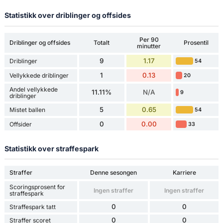
Statistikk over driblinger og offsides
Per 90
Driblinger og offsides
Totalt
Prosentil
minutter
9
1.17
Driblinger
54
1
0.13
Vellykkede driblinger
20
Andel vellykkede
11.11%
N/A
9
driblinger
5
0.65
Mistet ballen
54
0
0.00
Offsider
33
Statistikk over straffespark
Straffer
Denne sesongen
Karriere
Scoringsprosent for
Ingen straffer
Ingen straffer
straffespark
0
0
Straffespark tatt
0
0
Straffer scoret