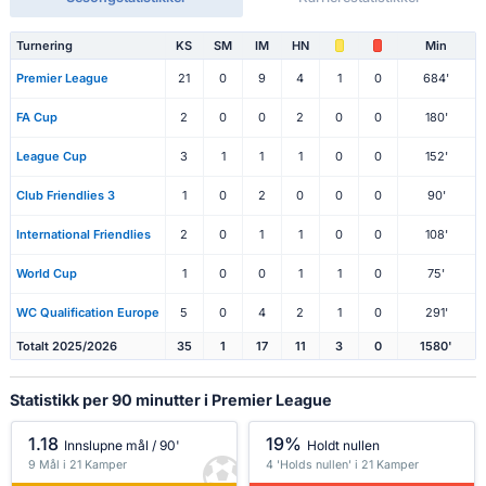
Turnering
KS
SM
IM
HN
Min
Premier League
21
0
9
4
1
0
684'
FA Cup
2
0
0
2
0
0
180'
League Cup
3
1
1
1
0
0
152'
Club Friendlies 3
1
0
2
0
0
0
90'
International Friendlies
2
0
1
1
0
0
108'
World Cup
1
0
0
1
1
0
75'
WC Qualification Europe
5
0
4
2
1
0
291'
Totalt 2025/2026
35
1
17
11
3
0
1580'
Statistikk per 90 minutter i Premier League
1.18
19%
Innslupne mål / 90'
Holdt nullen
9 Mål i 21 Kamper
4 'Holds nullen' i 21 Kamper