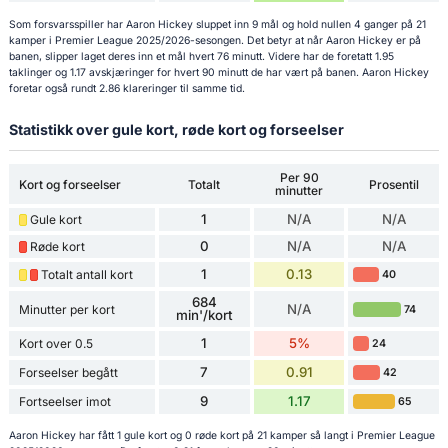
Som forsvarsspiller har Aaron Hickey sluppet inn 9 mål og hold nullen 4 ganger på 21
kamper i Premier League 2025/2026-sesongen. Det betyr at når Aaron Hickey er på
banen, slipper laget deres inn et mål hvert 76 minutt. Videre har de foretatt 1.95
taklinger og 1.17 avskjæringer for hvert 90 minutt de har vært på banen. Aaron Hickey
foretar også rundt 2.86 klareringer til samme tid.
Statistikk over gule kort, røde kort og forseelser
Per 90
Kort og forseelser
Totalt
Prosentil
minutter
1
N/A
N/A
Gule kort
0
N/A
N/A
Røde kort
1
0.13
Totalt antall kort
40
684
N/A
Minutter per kort
74
min'/kort
1
5%
Kort over 0.5
24
7
0.91
Forseelser begått
42
9
1.17
Fortseelser imot
65
Aaron Hickey har fått 1 gule kort og 0 røde kort på 21 kamper så langt i Premier League