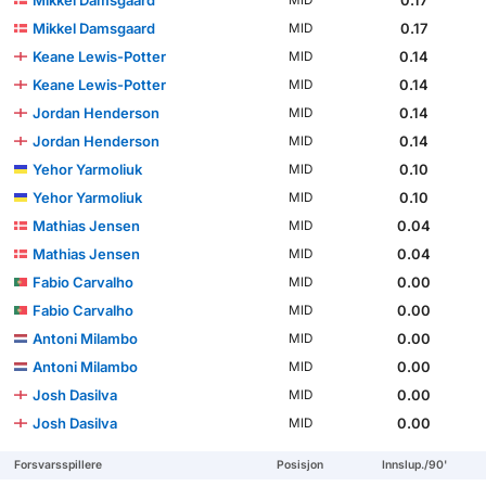
Mikkel Damsgaard
0.17
MID
Mikkel Damsgaard
0.17
MID
Keane Lewis-Potter
0.14
MID
Keane Lewis-Potter
0.14
MID
Jordan Henderson
0.14
MID
Jordan Henderson
0.14
MID
Yehor Yarmoliuk
0.10
MID
Yehor Yarmoliuk
0.10
MID
Mathias Jensen
0.04
MID
Mathias Jensen
0.04
MID
Fabio Carvalho
0.00
MID
Fabio Carvalho
0.00
MID
Antoni Milambo
0.00
MID
Antoni Milambo
0.00
MID
Josh Dasilva
0.00
MID
Josh Dasilva
0.00
MID
Forsvarsspillere
Posisjon
Innslup./90'