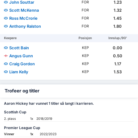
John Souttar
1.23
FOR
Scott McKenna
1.32
FOR
Ross McCrorie
1.45
FOR
Anthony Ralston
1.80
FOR
Keepere
Posisjon
Innslup./90'
Scott Bain
0.00
KEP
Angus Gunn
0.50
KEP
Craig Gordon
1.17
KEP
Liam Kelly
1.53
KEP
Trofeer og titler
Aaron Hickey har vunnet 1 titler så langt i karrieren.
Scottish Cup
2. plass
1x
2018/2019
Premier League Cup
Vinner
1x
2022/2023