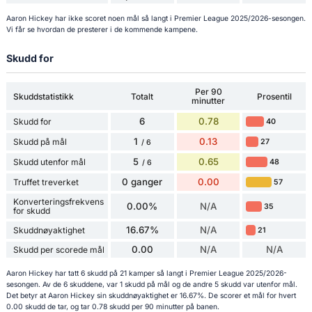
Aaron Hickey har ikke scoret noen mål så langt i Premier League 2025/2026-sesongen.
Vi får se hvordan de presterer i de kommende kampene.
Skudd for
Per 90
Skuddstatistikk
Totalt
Prosentil
minutter
6
0.78
Skudd for
40
1
0.13
Skudd på mål
27
/ 6
5
0.65
Skudd utenfor mål
48
/ 6
0 ganger
0.00
Truffet treverket
57
Konverteringsfrekvens
0.00%
N/A
35
for skudd
16.67%
N/A
Skuddnøyaktighet
21
0.00
N/A
N/A
Skudd per scorede mål
Aaron Hickey har tatt 6 skudd på 21 kamper så langt i Premier League 2025/2026-
sesongen. Av de 6 skuddene, var 1 skudd på mål og de andre 5 skudd var utenfor mål.
Det betyr at Aaron Hickey sin skuddnøyaktighet er 16.67%. De scorer et mål for hvert
0.00 skudd de tar, og tar 0.78 skudd per 90 minutter på banen.