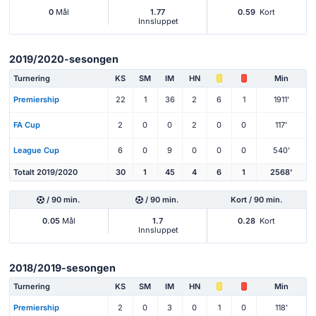
0
Mål
1.77
0.59
Kort
Innsluppet
2019/2020-sesongen
Turnering
KS
SM
IM
HN
Min
Premiership
22
1
36
2
6
1
1911'
FA Cup
2
0
0
2
0
0
117'
League Cup
6
0
9
0
0
0
540'
Totalt 2019/2020
30
1
45
4
6
1
2568'
/ 90 min.
/ 90 min.
Kort / 90 min.
0.05
Mål
1.7
0.28
Kort
Innsluppet
2018/2019-sesongen
Turnering
KS
SM
IM
HN
Min
Premiership
2
0
3
0
1
0
118'