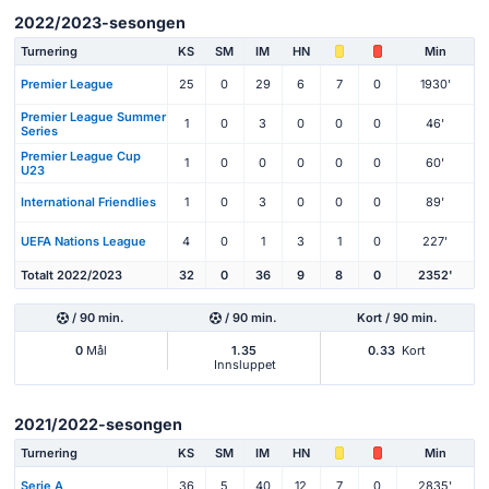
2022/2023-sesongen
Turnering
KS
SM
IM
HN
Min
Premier League
25
0
29
6
7
0
1930'
Premier League Summer
1
0
3
0
0
0
46'
Series
Premier League Cup
1
0
0
0
0
0
60'
U23
International Friendlies
1
0
3
0
0
0
89'
UEFA Nations League
4
0
1
3
1
0
227'
Totalt 2022/2023
32
0
36
9
8
0
2352'
/ 90 min.
/ 90 min.
Kort / 90 min.
0
Mål
1.35
0.33
Kort
Innsluppet
2021/2022-sesongen
Turnering
KS
SM
IM
HN
Min
Serie A
36
5
40
12
7
0
2835'