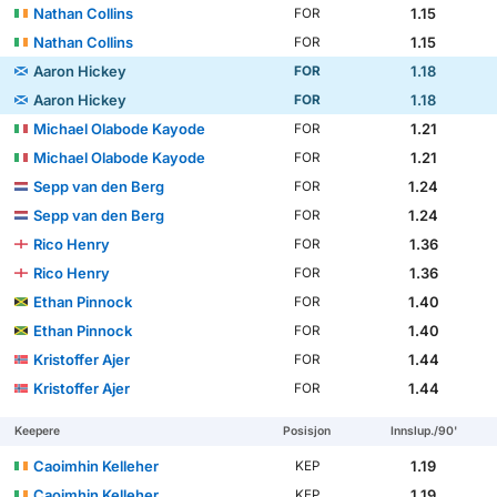
Nathan Collins
1.15
FOR
Nathan Collins
1.15
FOR
Aaron Hickey
1.18
FOR
Aaron Hickey
1.18
FOR
Michael Olabode Kayode
1.21
FOR
Michael Olabode Kayode
1.21
FOR
Sepp van den Berg
1.24
FOR
Sepp van den Berg
1.24
FOR
Rico Henry
1.36
FOR
Rico Henry
1.36
FOR
Ethan Pinnock
1.40
FOR
Ethan Pinnock
1.40
FOR
Kristoffer Ajer
1.44
FOR
Kristoffer Ajer
1.44
FOR
Keepere
Posisjon
Innslup./90'
Caoimhin Kelleher
1.19
KEP
Caoimhin Kelleher
1.19
KEP