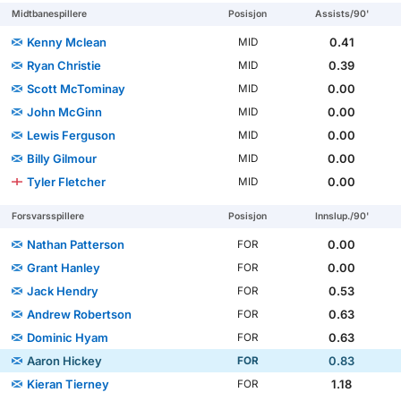
Midtbanespillere
Posisjon
Assists/90'
Kenny Mclean
0.41
MID
Ryan Christie
0.39
MID
Scott McTominay
0.00
MID
John McGinn
0.00
MID
Lewis Ferguson
0.00
MID
Billy Gilmour
0.00
MID
Tyler Fletcher
0.00
MID
Forsvarsspillere
Posisjon
Innslup./90'
Nathan Patterson
0.00
FOR
Grant Hanley
0.00
FOR
Jack Hendry
0.53
FOR
Andrew Robertson
0.63
FOR
Dominic Hyam
0.63
FOR
Aaron Hickey
0.83
FOR
Kieran Tierney
1.18
FOR