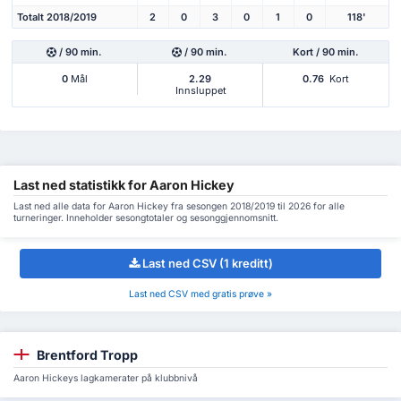
Totalt 2018/2019
2
0
3
0
1
0
118'
/ 90 min.
/ 90 min.
Kort / 90 min.
0
Mål
2.29
0.76
Kort
Innsluppet
Last ned statistikk for Aaron Hickey
Last ned alle data for Aaron Hickey fra sesongen 2018/2019 til 2026 for alle
turneringer. Inneholder sesongtotaler og sesonggjennomsnitt.
Last ned CSV (1 kreditt)
Last ned CSV med gratis prøve »
Brentford Tropp
Aaron Hickeys lagkamerater på klubbnivå