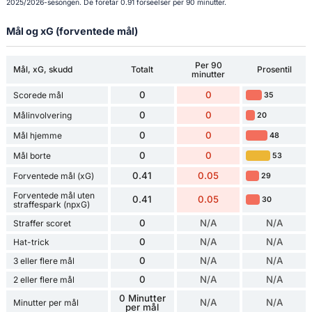
2025/2026-sesongen. De foretar 0.91 forseelser per 90 minutter.
Mål og xG (forventede mål)
Per 90
Mål, xG, skudd
Totalt
Prosentil
minutter
0
0
Scorede mål
35
0
0
Målinvolvering
20
0
0
Mål hjemme
48
0
0
Mål borte
53
0.41
0.05
Forventede mål (xG)
29
Forventede mål uten
0.41
0.05
30
straffespark (npxG)
0
N/A
N/A
Straffer scoret
0
N/A
N/A
Hat-trick
0
N/A
N/A
3 eller flere mål
0
N/A
N/A
2 eller flere mål
0 Minutter
N/A
N/A
Minutter per mål
per mål