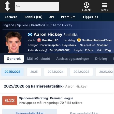
LIGAER
MENY
Cornere
Tennis (EN)
API
Premium
Tippetips
England
/
Spillere
/
Brentford FC
/
Aaron Hickey
Aaron Hickey
Statistikk
Klubb :
Brentford FC
Landslag :
Scotland National Team
Posisjon :
Forsvarsspiller - Høyreback
Nasjonalitet :
Scotland
B
Alder (bursdag) :
24 (10/06/2002)
Høyde :
185cm
Vekt :
72kg
Generelt
Mål, xG, skudd
Assists og pasninger
Dribling
2025/2026
2025
2023/2024
2022/2023
2021/202
2025/2026 og karrierestatistikk
- Aaron Hickey
Gjennomsnittsrating i Premier League
6.22
Innsluppede mål-rangering : 70 / 185 spillere
Sesongstatistikker
Karrierestatistikker