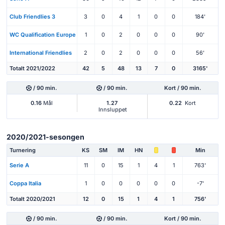
Club Friendlies 3
3
0
4
1
0
0
184'
WC Qualification Europe
1
0
2
0
0
0
90'
International Friendlies
2
0
2
0
0
0
56'
Totalt 2021/2022
42
5
48
13
7
0
3165'
/ 90 min.
/ 90 min.
Kort / 90 min.
0.16
Mål
1.27
0.22
Kort
Innsluppet
2020/2021-sesongen
Turnering
KS
SM
IM
HN
Min
Serie A
11
0
15
1
4
1
763'
Coppa Italia
1
0
0
0
0
0
-7'
Totalt 2020/2021
12
0
15
1
4
1
756'
/ 90 min.
/ 90 min.
Kort / 90 min.