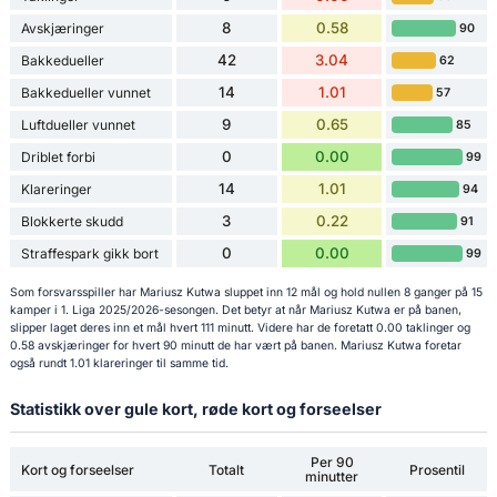
8
0.58
Avskjæringer
90
42
3.04
Bakkedueller
62
14
1.01
Bakkedueller vunnet
57
9
0.65
Luftdueller vunnet
85
0
0.00
Driblet forbi
99
14
1.01
Klareringer
94
3
0.22
Blokkerte skudd
91
0
0.00
Straffespark gikk bort
99
Som forsvarsspiller har Mariusz Kutwa sluppet inn 12 mål og hold nullen 8 ganger på 15
kamper i 1. Liga 2025/2026-sesongen. Det betyr at når Mariusz Kutwa er på banen,
slipper laget deres inn et mål hvert 111 minutt. Videre har de foretatt 0.00 taklinger og
0.58 avskjæringer for hvert 90 minutt de har vært på banen. Mariusz Kutwa foretar
også rundt 1.01 klareringer til samme tid.
Statistikk over gule kort, røde kort og forseelser
Per 90
Kort og forseelser
Totalt
Prosentil
minutter