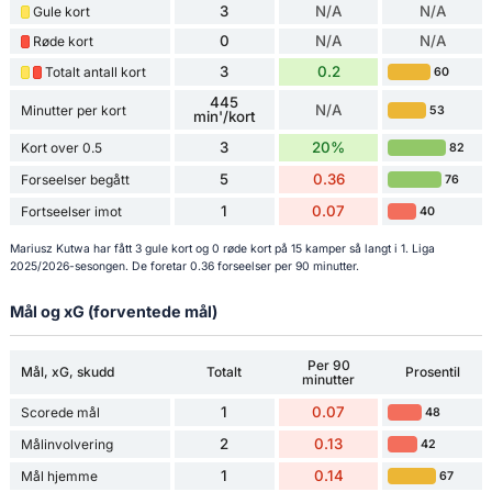
3
N/A
N/A
Gule kort
0
N/A
N/A
Røde kort
3
0.2
Totalt antall kort
60
445
N/A
Minutter per kort
53
min'/kort
3
20%
Kort over 0.5
82
5
0.36
Forseelser begått
76
1
0.07
Fortseelser imot
40
Mariusz Kutwa har fått 3 gule kort og 0 røde kort på 15 kamper så langt i 1. Liga
2025/2026-sesongen. De foretar 0.36 forseelser per 90 minutter.
Mål og xG (forventede mål)
Per 90
Mål, xG, skudd
Totalt
Prosentil
minutter
1
0.07
Scorede mål
48
2
0.13
Målinvolvering
42
1
0.14
Mål hjemme
67