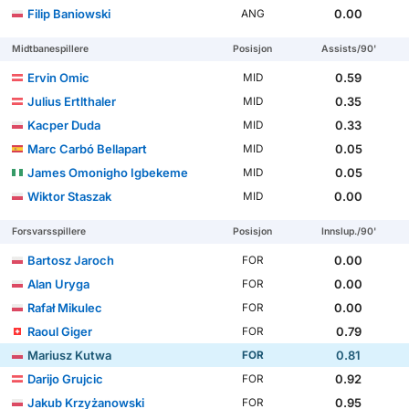
Filip Baniowski
0.00
ANG
Midtbanespillere
Posisjon
Assists/90'
Ervin Omic
0.59
MID
Julius Ertlthaler
0.35
MID
Kacper Duda
0.33
MID
Marc Carbó Bellapart
0.05
MID
James Omonigho Igbekeme
0.05
MID
Wiktor Staszak
0.00
MID
Forsvarsspillere
Posisjon
Innslup./90'
Bartosz Jaroch
0.00
FOR
Alan Uryga
0.00
FOR
Rafał Mikulec
0.00
FOR
Raoul Giger
0.79
FOR
Mariusz Kutwa
0.81
FOR
Darijo Grujcic
0.92
FOR
Jakub Krzyżanowski
0.95
FOR