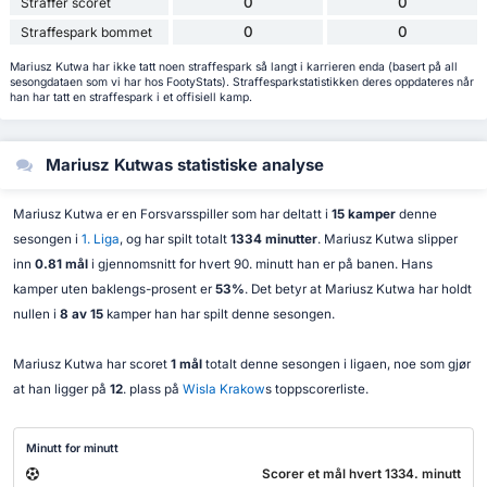
0
0
Straffer scoret
0
0
Straffespark bommet
Mariusz Kutwa har ikke tatt noen straffespark så langt i karrieren enda (basert på all
sesongdataen som vi har hos FootyStats). Straffesparkstatistikken deres oppdateres når
han har tatt en straffespark i et offisiell kamp.
Mariusz Kutwas statistiske analyse
Mariusz Kutwa er en Forsvarsspiller som har deltatt i
15 kamper
denne
sesongen i
1. Liga
, og har spilt totalt
1334 minutter
. Mariusz Kutwa slipper
inn
0.81 mål
i gjennomsnitt for hvert 90. minutt han er på banen. Hans
kamper uten baklengs-prosent er
53%
. Det betyr at Mariusz Kutwa har holdt
nullen i
8 av 15
kamper han har spilt denne sesongen.
Mariusz Kutwa har scoret
1 mål
totalt denne sesongen i ligaen, noe som gjør
at han ligger på
12
. plass på
Wisla Krakow
s toppscorerliste.
Minutt for minutt
Scorer et mål hvert 1334. minutt