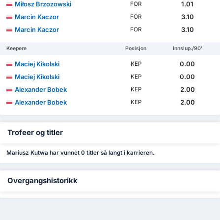
Miłosz Brzozowski
1.01
FOR
Marcin Kaczor
3.10
FOR
Marcin Kaczor
3.10
FOR
Keepere
Posisjon
Innslup./90'
Maciej Kikolski
0.00
KEP
Maciej Kikolski
0.00
KEP
Alexander Bobek
2.00
KEP
Alexander Bobek
2.00
KEP
Trofeer og titler
Mariusz Kutwa har vunnet 0 titler så langt i karrieren.
Overgangshistorikk