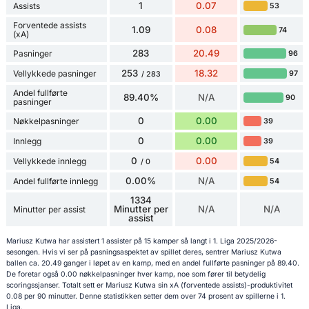
1
0.07
Assists
53
Forventede assists
1.09
0.08
74
(xA)
283
20.49
Pasninger
96
253
18.32
Vellykkede pasninger
97
/ 283
Andel fullførte
89.40%
N/A
90
pasninger
0
0.00
Nøkkelpasninger
39
0
0.00
Innlegg
39
0
0.00
Vellykkede innlegg
54
/ 0
0.00%
N/A
Andel fullførte innlegg
54
1334
Minutter per
N/A
N/A
Minutter per assist
assist
Mariusz Kutwa har assistert 1 assister på 15 kamper så langt i 1. Liga 2025/2026-
sesongen. Hvis vi ser på pasningsaspektet av spillet deres, sentrer Mariusz Kutwa
ballen ca. 20.49 ganger i løpet av en kamp, med en andel fullførte pasninger på 89.40.
De foretar også 0.00 nøkkelpasninger hver kamp, noe som fører til betydelig
scoringssjanser. Totalt sett er Mariusz Kutwa sin xA (forventede assists)-produktivitet
0.08 per 90 minutter. Denne statistikken setter dem over 74 prosent av spillerne i 1.
Liga.