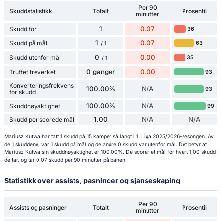
Per 90
Skuddstatistikk
Totalt
Prosentil
minutter
1
0.07
Skudd for
36
1
0.07
Skudd på mål
63
/ 1
0
0.00
Skudd utenfor mål
35
/ 1
0 ganger
0.00
Truffet treverket
93
Konverteringsfrekvens
100.00%
N/A
93
for skudd
100.00%
N/A
Skuddnøyaktighet
99
1.00
N/A
N/A
Skudd per scorede mål
Mariusz Kutwa har tatt 1 skudd på 15 kamper så langt i 1. Liga 2025/2026-sesongen. Av
de 1 skuddene, var 1 skudd på mål og de andre 0 skudd var utenfor mål. Det betyr at
Mariusz Kutwa sin skuddnøyaktighet er 100.00%. De scorer et mål for hvert 1.00 skudd
de tar, og tar 0.07 skudd per 90 minutter på banen.
Statistikk over assists, pasninger og sjanseskaping
Per 90
Assists og pasninger
Totalt
Prosentil
minutter