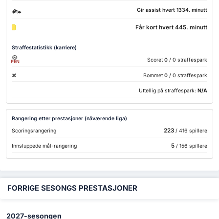
Gir assist hvert 1334. minutt
Får kort hvert 445. minutt
Straffestatistikk (karriere)
Scoret
0
/ 0 straffespark
PEN
Bommet
0
/ 0 straffespark
Uttellig på straffespark:
N/A
Rangering etter prestasjoner (nåværende liga)
223
Scoringsrangering
/ 416 spillere
5
Innsluppede mål-rangering
/ 156 spillere
FORRIGE SESONGS PRESTASJONER
2027-sesongen