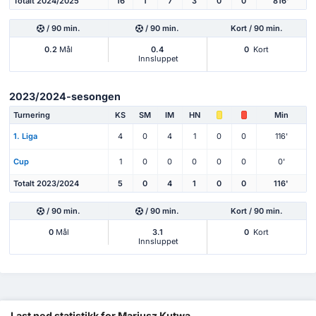
Totalt 2024/2025
16
1
7
3
0
0
816'
/ 90 min.
/ 90 min.
Kort / 90 min.
0.2
Mål
0.4
0
Kort
Innsluppet
2023/2024-sesongen
Turnering
KS
SM
IM
HN
Min
1. Liga
4
0
4
1
0
0
116'
Cup
1
0
0
0
0
0
0'
Totalt 2023/2024
5
0
4
1
0
0
116'
/ 90 min.
/ 90 min.
Kort / 90 min.
0
Mål
3.1
0
Kort
Innsluppet
Last ned statistikk for Mariusz Kutwa