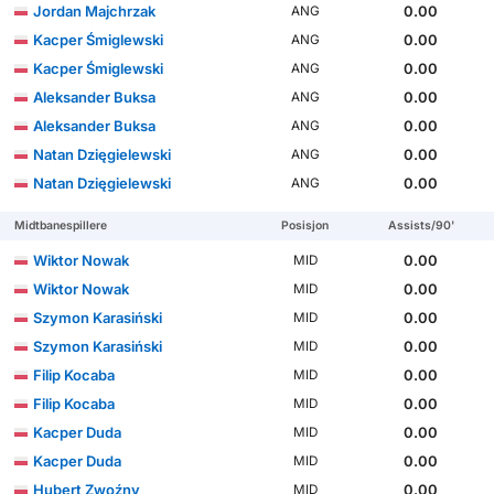
Jordan Majchrzak
0.00
ANG
Kacper Śmiglewski
0.00
ANG
Kacper Śmiglewski
0.00
ANG
Aleksander Buksa
0.00
ANG
Aleksander Buksa
0.00
ANG
Natan Dzięgielewski
0.00
ANG
Natan Dzięgielewski
0.00
ANG
Midtbanespillere
Posisjon
Assists/90'
Wiktor Nowak
0.00
MID
Wiktor Nowak
0.00
MID
Szymon Karasiński
0.00
MID
Szymon Karasiński
0.00
MID
Filip Kocaba
0.00
MID
Filip Kocaba
0.00
MID
Kacper Duda
0.00
MID
Kacper Duda
0.00
MID
Hubert Zwoźny
0.00
MID