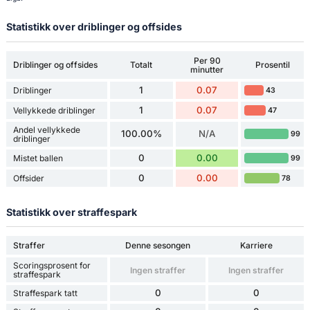
Statistikk over driblinger og offsides
Per 90
Driblinger og offsides
Totalt
Prosentil
minutter
1
0.07
Driblinger
43
1
0.07
Vellykkede driblinger
47
Andel vellykkede
100.00%
N/A
99
driblinger
0
0.00
Mistet ballen
99
0
0.00
Offsider
78
Statistikk over straffespark
Straffer
Denne sesongen
Karriere
Scoringsprosent for
Ingen straffer
Ingen straffer
straffespark
0
0
Straffespark tatt