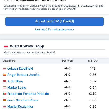
Last ned alle data for Mariusz Kutwa fra sesongen 2023/2024 til 2026/2027 for alle
turneringer. Inneholder sesongtotaler og sesonggjennomsnitt.
Last ned CSV (1 kreditt)
Last ned CSV med gratis prøve »
Wisła Kraków Tropp
Mariusz Kutwas lagkamerater på klubbnivå
Angripere
Posisjon
Mål/90'
Łukasz Zwoliński
1.13
ANG
Ángel Rodado Jareño
0.86
ANG
Ardit Nikaj
0.57
ANG
Marko Bozic
0.54
ANG
Frederico Fonseca Pires de Almeida Duarte
0.40
ANG
Jordi Sánchez Ribas
0.38
ANG
Maciej Kuziemka
0.20
ANG