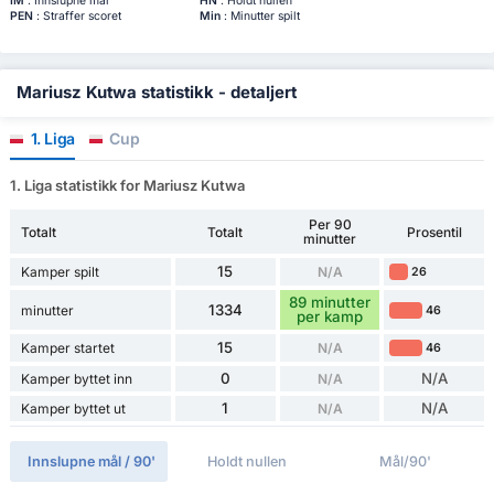
IM
: Innslupne mål
HN
: Holdt nullen
PEN
: Straffer scoret
Min
: Minutter spilt
Mariusz Kutwa statistikk - detaljert
1. Liga
Cup
1. Liga statistikk for Mariusz Kutwa
Per 90
Totalt
Totalt
Prosentil
minutter
15
Kamper spilt
N/A
26
89 minutter
1334
minutter
46
per kamp
15
Kamper startet
N/A
46
0
N/A
Kamper byttet inn
N/A
1
N/A
Kamper byttet ut
N/A
Innslupne mål / 90'
Holdt nullen
Mål/90'