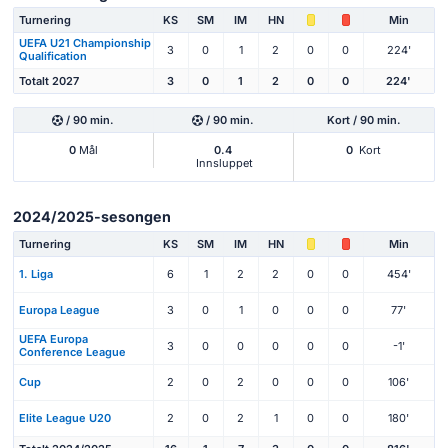
Turnering
KS
SM
IM
HN
Min
UEFA U21 Championship
3
0
1
2
0
0
224'
Qualification
Totalt 2027
3
0
1
2
0
0
224'
/ 90 min.
/ 90 min.
Kort / 90 min.
0
Mål
0.4
0
Kort
Innsluppet
2024/2025-sesongen
Turnering
KS
SM
IM
HN
Min
1. Liga
6
1
2
2
0
0
454'
Europa League
3
0
1
0
0
0
77'
UEFA Europa
3
0
0
0
0
0
-1'
Conference League
Cup
2
0
2
0
0
0
106'
Elite League U20
2
0
2
1
0
0
180'