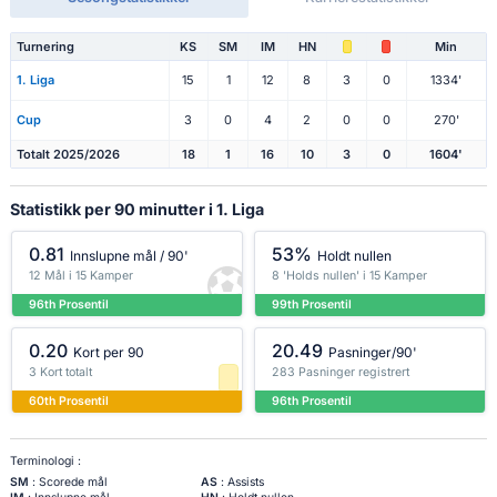
Turnering
KS
SM
IM
HN
Min
1. Liga
15
1
12
8
3
0
1334'
Cup
3
0
4
2
0
0
270'
Totalt 2025/2026
18
1
16
10
3
0
1604'
Statistikk per 90 minutter i 1. Liga
0.81
53%
Innslupne mål / 90'
Holdt nullen
12 Mål i 15 Kamper
8 'Holds nullen' i 15 Kamper
96th Prosentil
99th Prosentil
0.20
20.49
Kort per 90
Pasninger/90'
3 Kort totalt
283 Pasninger registrert
60th Prosentil
96th Prosentil
Terminologi :
SM
: Scorede mål
AS
: Assists