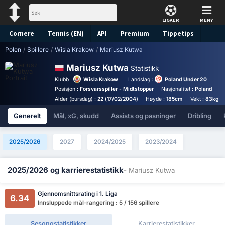
LIGAER
MENY
Cornere
Tennis (EN)
API
Premium
Tippetips
Polen
/
Spillere
/
Wisla Krakow
/
Mariusz Kutwa
Mariusz Kutwa
Statistikk
Klubb :
Wisla Krakow
Landslag :
Poland Under 20
Posisjon :
Forsvarsspiller - Midtstopper
Nasjonalitet :
Poland
Fo
Alder (bursdag) :
22 (17/02/2004)
Høyde :
185cm
Vekt :
83kg
Generelt
Mål, xG, skudd
Assists og pasninger
Dribling
2025/2026
2027
2024/2025
2023/2024
2025/2026 og karrierestatistikk
- Mariusz Kutwa
Gjennomsnittsrating i 1. Liga
6.34
Innsluppede mål-rangering : 5 / 156 spillere
Sesongstatistikker
Karrierestatistikker