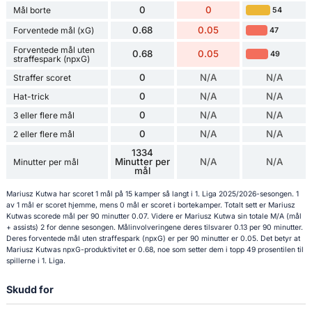
0
0
Mål borte
54
0.68
0.05
Forventede mål (xG)
47
Forventede mål uten
0.68
0.05
49
straffespark (npxG)
0
N/A
N/A
Straffer scoret
0
N/A
N/A
Hat-trick
0
N/A
N/A
3 eller flere mål
0
N/A
N/A
2 eller flere mål
1334
Minutter per
N/A
N/A
Minutter per mål
mål
Mariusz Kutwa har scoret 1 mål på 15 kamper så langt i 1. Liga 2025/2026-sesongen. 1
av 1 mål er scoret hjemme, mens 0 mål er scoret i bortekamper. Totalt sett er Mariusz
Kutwas scorede mål per 90 minutter 0.07. Videre er Mariusz Kutwa sin totale M/A (mål
+ assists) 2 for denne sesongen. Målinvolveringene deres tilsvarer 0.13 per 90 minutter.
Deres forventede mål uten straffespark (npxG) er per 90 minutter er 0.05. Det betyr at
Mariusz Kutwas npxG-produktivitet er 0.68, noe som setter dem i topp 49 prosentilen til
spillerne i 1. Liga.
Skudd for