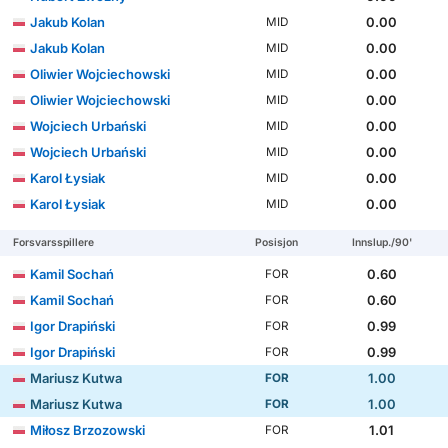
Jakub Kolan
0.00
MID
Jakub Kolan
0.00
MID
Oliwier Wojciechowski
0.00
MID
Oliwier Wojciechowski
0.00
MID
Wojciech Urbański
0.00
MID
Wojciech Urbański
0.00
MID
Karol Łysiak
0.00
MID
Karol Łysiak
0.00
MID
Forsvarsspillere
Posisjon
Innslup./90'
Kamil Sochań
0.60
FOR
Kamil Sochań
0.60
FOR
Igor Drapiński
0.99
FOR
Igor Drapiński
0.99
FOR
Mariusz Kutwa
1.00
FOR
Mariusz Kutwa
1.00
FOR
Miłosz Brzozowski
1.01
FOR