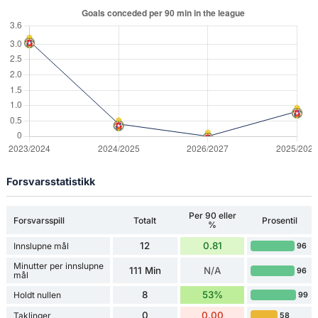
Forsvarsstatistikk
Per 90 eller
Forsvarsspill
Totalt
Prosentil
%
12
0.81
Innslupne mål
96
Minutter per innslupne
111 Min
N/A
96
mål
8
53%
Holdt nullen
99
0
0.00
Taklinger
58