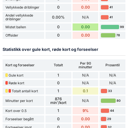
0
0.00
Vellykkede driblinger
41
Andel vellykkede
0.00%
N/A
41
driblinger
0
0.00
Mistet ballen
99
0
0.00
Offsider
78
Statistikk over gule kort, røde kort og forseelser
Per 90
Kort og forseelser
Totalt
Prosentil
minutter
1
N/A
N/A
Gule kort
0
N/A
N/A
Røde kort
1
0.1
Totalt antall kort
33
876
N/A
Minutter per kort
80
min'/kort
1
9%
Kort over 0.5
44
0
0.00
Forseelser begått
29
0
0.00
Fortseelser imot
32