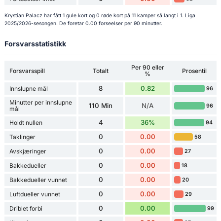
Krystian Palacz har fått 1 gule kort og 0 røde kort på 11 kamper så langt i 1. Liga
2025/2026-sesongen. De foretar 0.00 forseelser per 90 minutter.
Forsvarsstatistikk
Per 90 eller
Forsvarsspill
Totalt
Prosentil
%
8
0.82
Innslupne mål
96
Minutter per innslupne
110 Min
N/A
96
mål
4
36%
Holdt nullen
94
0
0.00
Taklinger
58
0
0.00
Avskjæringer
27
0
0.00
Bakkedueller
18
0
0.00
Bakkedueller vunnet
20
0
0.00
Luftdueller vunnet
29
0
0.00
Driblet forbi
99