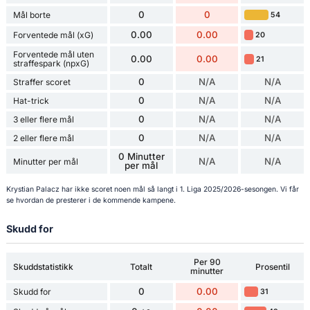
0
0
Mål borte
54
0.00
0.00
Forventede mål (xG)
20
Forventede mål uten
0.00
0.00
21
straffespark (npxG)
0
N/A
N/A
Straffer scoret
0
N/A
N/A
Hat-trick
0
N/A
N/A
3 eller flere mål
0
N/A
N/A
2 eller flere mål
0 Minutter
N/A
N/A
Minutter per mål
per mål
Krystian Palacz har ikke scoret noen mål så langt i 1. Liga 2025/2026-sesongen. Vi får
se hvordan de presterer i de kommende kampene.
Skudd for
Per 90
Skuddstatistikk
Totalt
Prosentil
minutter
0
0.00
Skudd for
31