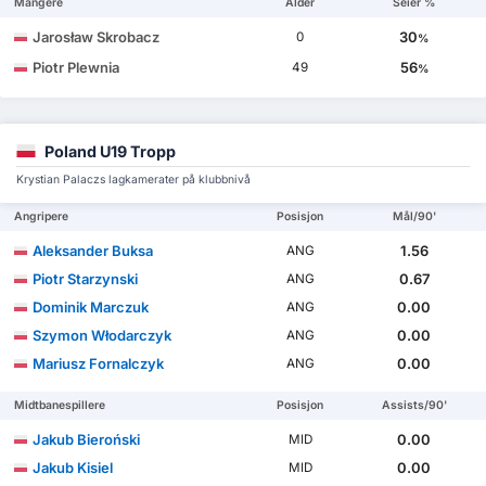
Mangere
Alder
Seier %
Jarosław Skrobacz
30
0
%
Piotr Plewnia
56
49
%
Poland U19 Tropp
Krystian Palaczs lagkamerater på klubbnivå
Angripere
Posisjon
Mål/90'
Aleksander Buksa
1.56
ANG
Piotr Starzynski
0.67
ANG
Dominik Marczuk
0.00
ANG
Szymon Włodarczyk
0.00
ANG
Mariusz Fornalczyk
0.00
ANG
Midtbanespillere
Posisjon
Assists/90'
Jakub Bieroński
0.00
MID
Jakub Kisiel
0.00
MID