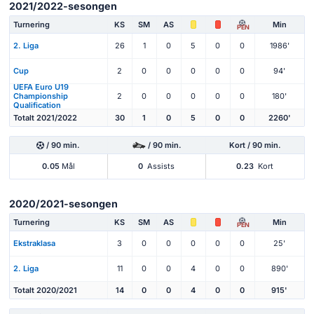
2021/2022-sesongen
Turnering
KS
SM
AS
Min
PEN
2. Liga
26
1
0
5
0
0
1986'
Cup
2
0
0
0
0
0
94'
UEFA Euro U19
Championship
2
0
0
0
0
0
180'
Qualification
Totalt 2021/2022
30
1
0
5
0
0
2260'
/ 90 min.
/ 90 min.
Kort / 90 min.
0.05
Mål
0
Assists
0.23
Kort
2020/2021-sesongen
Turnering
KS
SM
AS
Min
PEN
Ekstraklasa
3
0
0
0
0
0
25'
2. Liga
11
0
0
4
0
0
890'
Totalt 2020/2021
14
0
0
4
0
0
915'