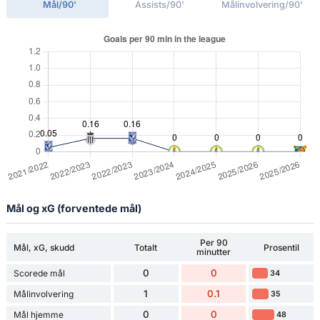
Mål/90'
Assists/90'
Målinvolvering/90'
Mål og xG (forventede mål)
Per 90
Mål, xG, skudd
Totalt
Prosentil
minutter
0
0
Scorede mål
34
1
0.1
Målinvolvering
35
0
0
Mål hjemme
48