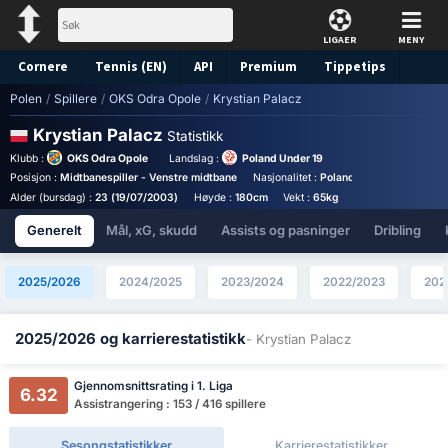
LIGAER
MENY
Cornere
Tennis (EN)
API
Premium
Tippetips
Polen
/
Spillere
/
OKS Odra Opole
/
Krystian Palacz
Krystian Palacz
Statistikk
Klubb :
OKS Odra Opole
Landslag :
Poland Under 19
Posisjon :
Midtbanespiller - Venstre midtbane
Nasjonalitet :
Poland
Fot :
Venstrefot
Alder (bursdag) :
23 (19/07/2003)
Høyde :
180cm
Vekt :
65kg
Generelt
Mål, xG, skudd
Assists og pasninger
Dribling
2025/2026
2024/2025
2023/2024
2022/2023
202
2025/2026 og karrierestatistikk
- Krystian Palacz
Gjennomsnittsrating i 1. Liga
6.32
Assistrangering : 153 / 416 spillere
Sesongstatistikker
Karrierestatistikker