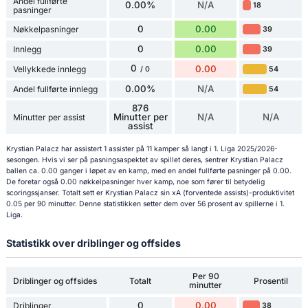
Andel fullførte
0.00%
N/A
18
pasninger
0
0.00
Nøkkelpasninger
39
0
0.00
Innlegg
39
0
0.00
Vellykkede innlegg
54
/ 0
0.00%
N/A
Andel fullførte innlegg
54
876
Minutter per
N/A
N/A
Minutter per assist
assist
Krystian Palacz har assistert 1 assister på 11 kamper så langt i 1. Liga 2025/2026-
sesongen. Hvis vi ser på pasningsaspektet av spillet deres, sentrer Krystian Palacz
ballen ca. 0.00 ganger i løpet av en kamp, med en andel fullførte pasninger på 0.00.
De foretar også 0.00 nøkkelpasninger hver kamp, noe som fører til betydelig
scoringssjanser. Totalt sett er Krystian Palacz sin xA (forventede assists)-produktivitet
0.05 per 90 minutter. Denne statistikken setter dem over 56 prosent av spillerne i 1.
Liga.
Statistikk over driblinger og offsides
Per 90
Driblinger og offsides
Totalt
Prosentil
minutter
0
0.00
Driblinger
38