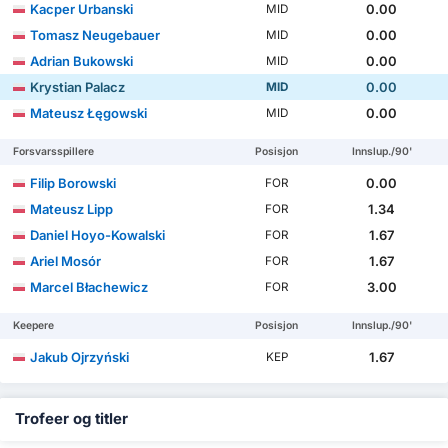
Kacper Urbanski
0.00
MID
Tomasz Neugebauer
0.00
MID
Adrian Bukowski
0.00
MID
Krystian Palacz
0.00
MID
Mateusz Łęgowski
0.00
MID
Forsvarsspillere
Posisjon
Innslup./90'
Filip Borowski
0.00
FOR
Mateusz Lipp
1.34
FOR
Daniel Hoyo-Kowalski
1.67
FOR
Ariel Mosór
1.67
FOR
Marcel Błachewicz
3.00
FOR
Keepere
Posisjon
Innslup./90'
Jakub Ojrzyński
1.67
KEP
Trofeer og titler