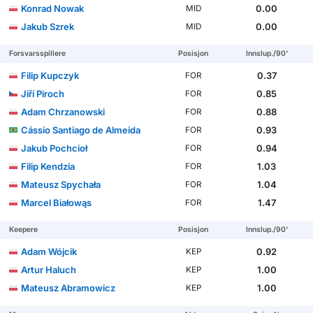
Konrad Nowak
0.00
MID
Jakub Szrek
0.00
MID
Forsvarsspillere
Posisjon
Innslup./90'
Filip Kupczyk
0.37
FOR
Jiří Piroch
0.85
FOR
Adam Chrzanowski
0.88
FOR
Cássio Santiago de Almeida
0.93
FOR
Jakub Pochcioł
0.94
FOR
Filip Kendzia
1.03
FOR
Mateusz Spychała
1.04
FOR
Marcel Białowąs
1.47
FOR
Keepere
Posisjon
Innslup./90'
Adam Wójcik
0.92
KEP
Artur Haluch
1.00
KEP
Mateusz Abramowicz
1.00
KEP