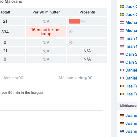
dro Maiorano
Jack 
Totalt
Per 90 minutter
Prosentil
Jack 
21
N/A
38
Michae
16 minutter per
Michae
334
0
kamp
Iman G
0
N/A
0
Iman G
21
N/A
N/A
Cain 
0
N/A
N/A
Cain 
Daniel
Assists/90'
Målinvolvering/90'
Daniel
Ilias 
Ilias 
Midtbanesp
Joshu
Joshu
Joshu