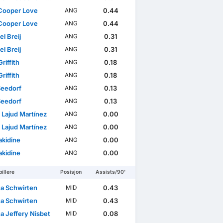
Cooper Love
0.44
ANG
Cooper Love
0.44
ANG
l Breij
0.31
ANG
l Breij
0.31
ANG
riffith
0.18
ANG
riffith
0.18
ANG
Seedorf
0.13
ANG
Seedorf
0.13
ANG
 Lajud Martínez
0.00
ANG
 Lajud Martínez
0.00
ANG
Takidine
0.00
ANG
Takidine
0.00
ANG
illere
Posisjon
Assists/90'
a Schwirten
0.43
MID
a Schwirten
0.43
MID
a Jeffery Nisbet
0.08
MID