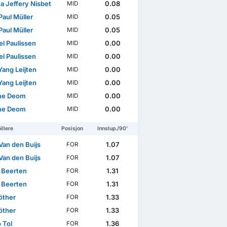
a Jeffery Nisbet
0.08
MID
Paul Müller
0.05
MID
Paul Müller
0.05
MID
el Paulissen
0.00
MID
el Paulissen
0.00
MID
Yang Leijten
0.00
MID
Yang Leijten
0.00
MID
me Deom
0.00
MID
me Deom
0.00
MID
illere
Posisjon
Innslup./90'
Van den Buijs
1.07
FOR
Van den Buijs
1.07
FOR
 Beerten
1.31
FOR
 Beerten
1.31
FOR
öther
1.33
FOR
öther
1.33
FOR
 Tol
1.36
FOR