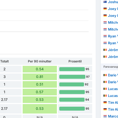
Joshu
Joey 
Joey 
Mitch
Mitch
Ryan 
Ryan 
Jérô
Jérô
Totalt
Per 90 minutter
Prosentil
Forsvarssp
2
0.54
95
Dario 
3
0.81
97
Dario 
1
0.51
92
Lucas
1
0.57
95
Lucas
2.17
0.53
94
Tim K
2.17
0.53
95
Tim K
Marco
0
N/A
N/A