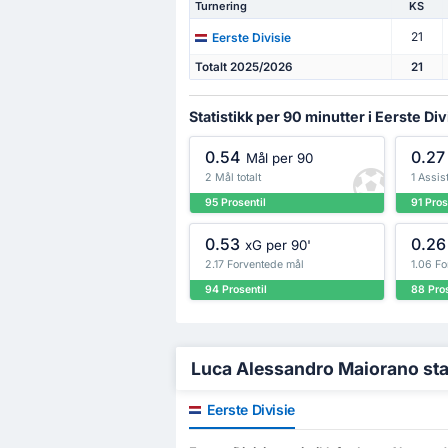
Turnering
KS
21
Eerste Divisie
Totalt 2025/2026
21
Statistikk per 90 minutter i Eerste Div
0.54
0.27
Mål per 90
2 Mål totalt
1 Assist
95 Prosentil
91 Pros
0.53
0.26
xG per 90'
2.17 Forventede mål
1.06 Fo
94 Prosentil
88 Pros
Luca Alessandro Maiorano stati
Eerste Divisie