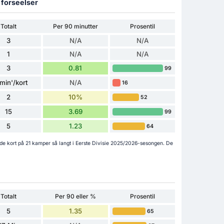
g forseelser
Totalt
Per 90 minutter
Prosentil
3
N/A
N/A
1
N/A
N/A
3
0.81
99
 min'/kort
N/A
16
2
10%
52
15
3.69
99
5
1.23
64
øde kort på 21 kamper så langt i Eerste Divisie 2025/2026-sesongen. De
Totalt
Per 90 eller %
Prosentil
5
1.35
65