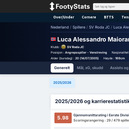
Over/Under
Cornere
BTTS
Ten
Nederland
/
Spillere
/
SV Roda JC
/
Luca Al
Luca Alessandro Maior
Klubb :
SV Roda JC
Posisjon :
Angrepsspiller - Venstreving
Nasjonalitet
Alder (bursdag) :
20 (14/07/2005)
Høyde :
169cm
Generelt
Mål, xG, skudd
Assists og
2025/2026
2025/2026 og karrierestatisti
Gjennomsnittsrating i Eerste Divis
5.98
Scoringsrangering : 29 / 479 spill