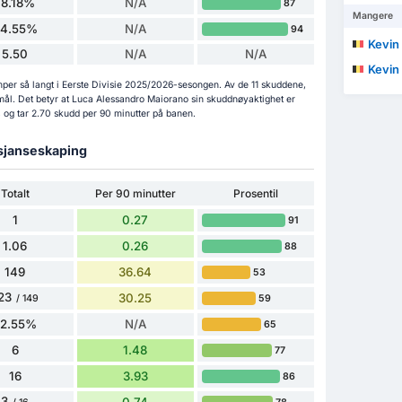
18.18%
N/A
87
Mangere
54.55%
N/A
94
Kevin
5.50
N/A
N/A
Kevin
mper så langt i Eerste Divisie 2025/2026-sesongen. Av de 11 skuddene,
mål. Det betyr at Luca Alessandro Maiorano sin skuddnøyaktighet er
, og tar 2.70 skudd per 90 minutter på banen.
 sjanseskaping
Totalt
Per 90 minutter
Prosentil
1
0.27
91
1.06
0.26
88
149
36.64
53
23
30.25
59
/ 149
82.55%
N/A
65
6
1.48
77
16
3.93
86
3
0.74