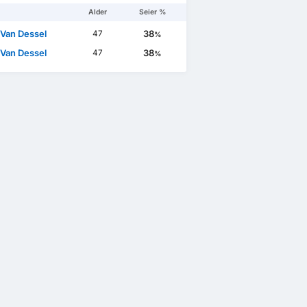
Alder
Seier %
 Van Dessel
38
47
%
 Van Dessel
38
47
%