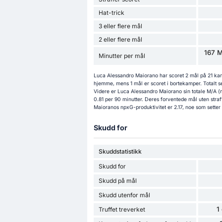
Hat-trick
3 eller flere mål
2 eller flere mål
167 M
Minutter per mål
Luca Alessandro Maiorano har scoret 2 mål på 21 kam
hjemme, mens 1 mål er scoret i bortekamper. Totalt 
Videre er Luca Alessandro Maiorano sin totale M/A (m
0.81 per 90 minutter. Deres forventede mål uten stra
Maioranos npxG-produktivitet er 2.17, noe som setter de
Skudd for
Skuddstatistikk
Skudd for
Skudd på mål
Skudd utenfor mål
1
Truffet treverket