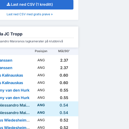
Last ned CSV (1 kreditt)
Last ned CSV med gratis prøve »
a JC Tropp
sandro Maioranos lagkamerater på klubbnivå
Posisjon
Mål/90'
Janssen
2.37
ANG
Janssen
2.37
ANG
 Kalinauskas
0.60
ANG
 Kalinauskas
0.60
ANG
ny van den Hurk
0.55
ANG
ny van den Hurk
0.55
ANG
essandro Maiorano
0.54
ANG
essandro Maiorano
0.54
ANG
 Wiedesheim-Paul
0.52
ANG
 Wiedesheim-Paul
0.52
ANG