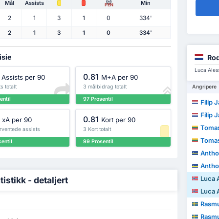
Mål
Assists
Min
PEN
2
1
3
1
0
334'
2
1
3
1
0
334'
isie
Rod
Luca Ales
0.81
Assists per 90
M+A per 90
s totalt
3 målbidrag totalt
Angripere
entil
97 Prosentil
Filip 
Filip 
0.81
xA per 90
Kort per 90
Tomas
rventede assists
3 Kort totalt
Tomas
entil
99 Prosentil
Antho
Antho
Luca Al
stikk - detaljert
Luca Al
Rasmus
Rasmus