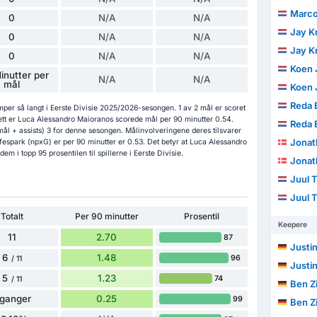
Marco
0
N/A
N/A
Jay K
0
N/A
N/A
Jay K
0
N/A
N/A
Koen 
inutter per
N/A
N/A
mål
Koen 
Reda E
per så langt i Eerste Divisie 2025/2026-sesongen. 1 av 2 mål er scoret
sett er Luca Alessandro Maioranos scorede mål per 90 minutter 0.54.
Reda E
ål + assists) 3 for denne sesongen. Målinvolveringene deres tilsvarer
Jonat
ffespark (npxG) er per 90 minutter er 0.53. Det betyr at Luca Alessandro
m i topp 95 prosentilen til spillerne i Eerste Divisie.
Jonat
Juul 
Juul 
Totalt
Per 90 minutter
Prosentil
Keepere
11
2.70
87
Justin
6
1.48
96
/ 11
Justin
5
1.23
74
/ 11
Ben Z
 ganger
0.25
99
Ben Z