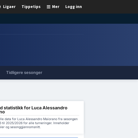
Ligaer
Tippetips
Mer
Logg inn
Tidligere sesonger
d statistikk for Luca Alessandro
no
alle data for Luca Alessandro Maiorano fra sesongen
til 2025/2026 for alle turneringer. Inneholder
aler og sesonggjennomsnitt.