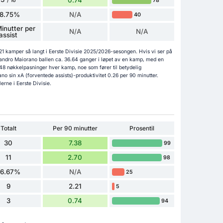
78
/ 16
18.75%
N/A
40
inutter per
N/A
N/A
assist
 21 kamper så langt i Eerste Divisie 2025/2026-sesongen. Hvis vi ser på
sandro Maiorano ballen ca. 36.64 ganger i løpet av en kamp, med en
.48 nøkkelpasninger hver kamp, noe som fører til betydelig
ano sin xA (forventede assists)-produktivitet 0.26 per 90 minutter.
erne i Eerste Divisie.
Totalt
Per 90 minutter
Prosentil
30
7.38
99
11
2.70
98
36.67%
N/A
25
9
2.21
5
3
0.74
94