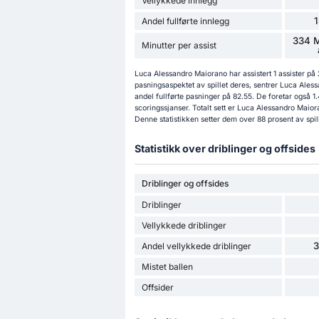
Vellykkede innlegg
Andel fullførte innlegg
334 M
Minutter per assist
Luca Alessandro Maiorano har assistert 1 assister på
pasningsaspektet av spillet deres, sentrer Luca Ales
andel fullførte pasninger på 82.55. De foretar også 1
scoringssjanser. Totalt sett er Luca Alessandro Maior
Denne statistikken setter dem over 88 prosent av spill
Statistikk over driblinger og offsides
Driblinger og offsides
Driblinger
Vellykkede driblinger
Andel vellykkede driblinger
Mistet ballen
Offsider