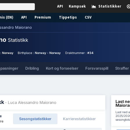
API
Kampsøk
Statistikker
nis (EN)
API
Premium
Tippetips
CSV
essandro Maiorano
ano
Statistikk
 :
Norway
Birthplace :
Norway - Norway
Draktnummer :
#34
 pasninger
Dribling
Kort og forseelser
Forsvarsspill
Straffer
Last ne
kk
- Luca Alessandro Maiorano
Maiora
Last ned 
2025/2026 
ie
Sesongstatistikker
Karrierestatistikker
sesongtot
ere