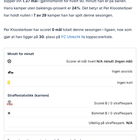
slipper inn
1.37 mål
i gjennomsnitt for hvert 90. minutt han er på banen.
Hans kamper uten baklengs-prosent er
24%
. Det betyr at Per Kloosterboer
har holdt nullen i
7 av 29
kamper han har spilt denne sesongen.
Per Kloosterboer har scoret
0 mål
totalt denne sesongen i ligaen, noe som
gjør at han ligger på
30
. plass på
FC Utrecht II
s toppscorerliste.
Minutt for minutt
Scorer et mål hvert
N/A minutt (Ingen mål)
Ingen assists
Ingen kort
Straffestatistikk (karriere)
Scoret
0
/ 0 straffespark
PEN
Bommet
0
/ 0 straffespark
Uttellig på straffespark:
N/A