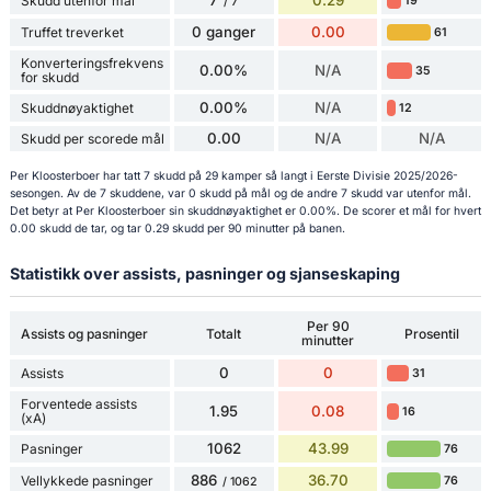
0.29
Skudd utenfor mål
19
/ 7
0 ganger
0.00
Truffet treverket
61
Konverteringsfrekvens
0.00%
N/A
35
for skudd
0.00%
N/A
Skuddnøyaktighet
12
0.00
N/A
N/A
Skudd per scorede mål
Per Kloosterboer har tatt 7 skudd på 29 kamper så langt i Eerste Divisie 2025/2026-
sesongen. Av de 7 skuddene, var 0 skudd på mål og de andre 7 skudd var utenfor mål.
Det betyr at Per Kloosterboer sin skuddnøyaktighet er 0.00%. De scorer et mål for hvert
0.00 skudd de tar, og tar 0.29 skudd per 90 minutter på banen.
Statistikk over assists, pasninger og sjanseskaping
Per 90
Assists og pasninger
Totalt
Prosentil
minutter
0
0
Assists
31
Forventede assists
1.95
0.08
16
(xA)
1062
43.99
Pasninger
76
886
36.70
Vellykkede pasninger
76
/ 1062