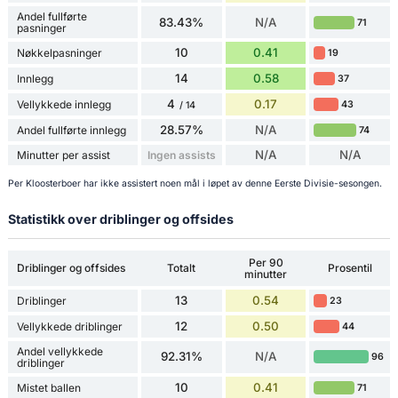
Andel fullførte
83.43%
N/A
71
pasninger
10
0.41
Nøkkelpasninger
19
14
0.58
Innlegg
37
4
0.17
Vellykkede innlegg
43
/ 14
28.57%
N/A
Andel fullførte innlegg
74
N/A
N/A
Minutter per assist
Ingen assists
Per Kloosterboer har ikke assistert noen mål i løpet av denne Eerste Divisie-sesongen.
Statistikk over driblinger og offsides
Per 90
Driblinger og offsides
Totalt
Prosentil
minutter
13
0.54
Driblinger
23
12
0.50
Vellykkede driblinger
44
Andel vellykkede
92.31%
N/A
96
driblinger
10
0.41
Mistet ballen
71