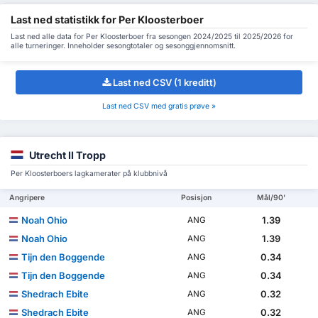
Last ned statistikk for Per Kloosterboer
Last ned alle data for Per Kloosterboer fra sesongen 2024/2025 til 2025/2026 for
alle turneringer. Inneholder sesongtotaler og sesonggjennomsnitt.
Last ned CSV (1 kreditt)
Last ned CSV med gratis prøve »
Utrecht II Tropp
Per Kloosterboers lagkamerater på klubbnivå
Angripere
Posisjon
Mål/90'
Noah Ohio
1.39
ANG
Noah Ohio
1.39
ANG
Tijn den Boggende
0.34
ANG
Tijn den Boggende
0.34
ANG
Shedrach Ebite
0.32
ANG
Shedrach Ebite
0.32
ANG