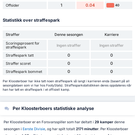
1
0.04
Offsider
40
Statistikk over straffespark
Straffer
Denne sesongen
Karriere
Scoringsprosent for
Ingen straffer
Ingen straffer
straffespark
0
0
Straffespark tatt
0
0
Straffer scoret
0
0
Straffespark bommet
Per Kloosterboer har ikke tatt noen straffespark så langt i karrieren enda (basert på all
sesongdataen som vi har hos FootyStats). Straffesparkstatistikken deres oppdateres når
han har tatt en straffespark i et offisiell kamp.
Per Kloosterboers statistiske analyse
Per Kloosterboer er en Forsvarsspiller som har deltatt i
29 kamper
denne
sesongen i
Eerste Divisie
, og har spilt totalt
2171 minutter
. Per Kloosterboer