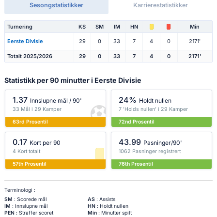
Sesongstatistikker
Karrierestatistikker
Turnering
KS
SM
IM
HN
Min
Eerste Divisie
29
0
33
7
4
0
2171'
Totalt 2025/2026
29
0
33
7
4
0
2171'
Statistikk per 90 minutter i Eerste Divisie
1.37
24%
Innslupne mål / 90'
Holdt nullen
33 Mål i 29 Kamper
7 'Holds nullen' i 29 Kamper
63rd Prosentil
72nd Prosentil
0.17
43.99
Kort per 90
Pasninger/90'
4 Kort totalt
1062 Pasninger registrert
57th Prosentil
76th Prosentil
Terminologi :
SM
: Scorede mål
AS
: Assists
IM
: Innslupne mål
HN
: Holdt nullen
PEN
: Straffer scoret
Min
: Minutter spilt