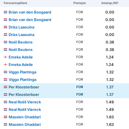
Forsvarsspillere
Posisjon
Innslup./90'
Brian van den Boogaard
0.00
FOR
Brian van den Boogaard
0.00
FOR
Driss Laaouina
0.00
FOR
Driss Laaouina
0.00
FOR
Noël Beulens
0.38
FOR
Noël Beulens
0.38
FOR
Emeka Adeile
1.24
FOR
Emeka Adeile
1.24
FOR
Viggo Plantinga
1.32
FOR
Viggo Plantinga
1.32
FOR
Per Kloosterboer
1.37
FOR
Per Kloosterboer
1.37
FOR
Neal Roëll Viereck
1.49
FOR
Neal Roëll Viereck
1.49
FOR
Massien Ghaddari
1.63
FOR
Massien Ghaddari
1.63
FOR