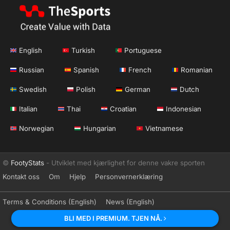
English
Turkish
Portuguese
Russian
Spanish
French
Romanian
Swedish
Polish
German
Dutch
Italian
Thai
Croatian
Indonesian
Norwegian
Hungarian
Vietnamese
©
FootyStats
- Utviklet med kjærlighet for denne vakre sporten
Kontakt oss
Om
Hjelp
Personvernerklæring
Terms & Conditions (English)
News (English)
BLI MED I PREMIUM. TJEN NÅ.