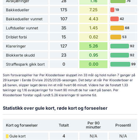
28
1.16
Avskjæringer
76
175
7.25
Bakkedueller
19
107
4.43
Bakkedueller vunnet
42
35
1.45
Luftdueller vunnet
68
15
0.62
Driblet forbi
53
127
5.26
Klareringer
92
23
0.95
Blokkerte skudd
92
0
0.00
Straffespark gikk bort
99
Som forsvarsspiller har Per Kloosterboer sluppet inn 33 mål og hold nullen 7 ganger på
29 kamper i Eerste Divisie 2025/2026-sesongen. Det betyr at når Per Kloosterboer er
på banen, slipper laget deres inn et mål hvert 66 minutt. Videre har de foretatt 1.33
taklinger og 1.16 avskjæringer for hvert 90 minutt de har vært på banen. Per
Kloosterboer foretar også rundt 5.26 klareringer til samme tid.
Statistikk over gule kort, røde kort og forseelser
Per 90
Kort og forseelser
Totalt
Prosentil
minutter
4
N/A
N/A
Gule kort