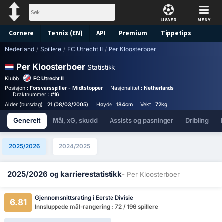
LIGAER
MENY
Cornere
Tennis (EN)
API
Premium
Tippetips
Nederland
/
Spillere
/
FC Utrecht II
/
Per Kloosterboer
Per Kloosterboer
Statistikk
Klubb :
FC Utrecht II
Posisjon :
Forsvarsspiller - Midtstopper
Nasjonalitet :
Netherlands
Birthplace :
Neth
Draktnummer :
#16
Alder (bursdag) :
21 (08/03/2005)
Høyde :
184cm
Vekt :
72kg
Generelt
Mål, xG, skudd
Assists og pasninger
Dribling
2025/2026
2024/2025
2025/2026 og karrierestatistikk
- Per Kloosterboer
Gjennomsnittsrating i Eerste Divisie
6.81
Innsluppede mål-rangering : 72 / 196 spillere