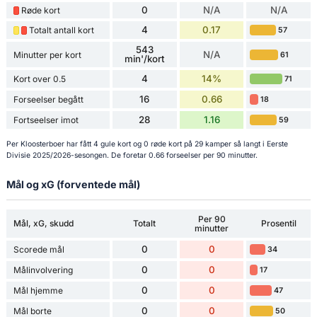
0
N/A
N/A
Røde kort
4
0.17
Totalt antall kort
57
543
N/A
Minutter per kort
61
min'/kort
4
14%
Kort over 0.5
71
16
0.66
Forseelser begått
18
28
1.16
Fortseelser imot
59
Per Kloosterboer har fått 4 gule kort og 0 røde kort på 29 kamper så langt i Eerste
Divisie 2025/2026-sesongen. De foretar 0.66 forseelser per 90 minutter.
Mål og xG (forventede mål)
Per 90
Mål, xG, skudd
Totalt
Prosentil
minutter
0
0
Scorede mål
34
0
0
Målinvolvering
17
0
0
Mål hjemme
47
0
0
Mål borte
50