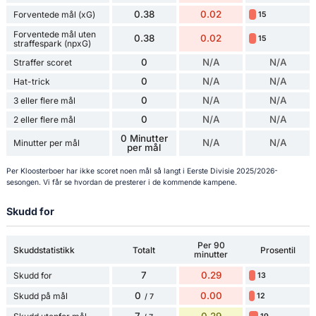
0.38
0.02
Forventede mål (xG)
15
Forventede mål uten
0.38
0.02
15
straffespark (npxG)
0
N/A
N/A
Straffer scoret
0
N/A
N/A
Hat-trick
0
N/A
N/A
3 eller flere mål
0
N/A
N/A
2 eller flere mål
0 Minutter
N/A
N/A
Minutter per mål
per mål
Per Kloosterboer har ikke scoret noen mål så langt i Eerste Divisie 2025/2026-
sesongen. Vi får se hvordan de presterer i de kommende kampene.
Skudd for
Per 90
Skuddstatistikk
Totalt
Prosentil
minutter
7
0.29
Skudd for
13
0
0.00
Skudd på mål
12
/ 7
7