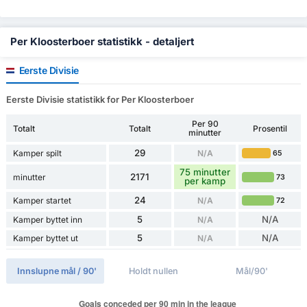
Per Kloosterboer statistikk - detaljert
Eerste Divisie
Eerste Divisie statistikk for Per Kloosterboer
Per 90
Totalt
Totalt
Prosentil
minutter
29
Kamper spilt
N/A
65
75 minutter
2171
minutter
73
per kamp
24
Kamper startet
N/A
72
5
N/A
Kamper byttet inn
N/A
5
N/A
Kamper byttet ut
N/A
Innslupne mål / 90'
Holdt nullen
Mål/90'