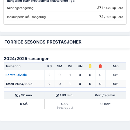
Rangering etter prestasjoner (nåværende liga)
371
Scoringsrangering
/ 479 spillere
72
Innsluppede mål-rangering
/ 196 spillere
FORRIGE SESONGS PRESTASJONER
2024/2025-sesongen
Turnering
KS
SM
IM
HN
Min
Eerste Divisie
2
0
1
0
0
0
98'
Totalt 2024/2025
2
0
1
0
0
0
98'
/ 90 min.
/ 90 min.
Kort / 90 min.
0
Mål
0.92
0
Kort
Innsluppet