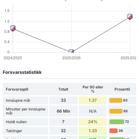
Forsvarsstatistikk
Per 90 eller
Forsvarsspill
Totalt
Prosentil
%
33
1.37
Innslupne mål
63
Minutter per innslupne
66 Min
N/A
65
mål
7
24%
Holdt nullen
72
32
1.33
Taklinger
39