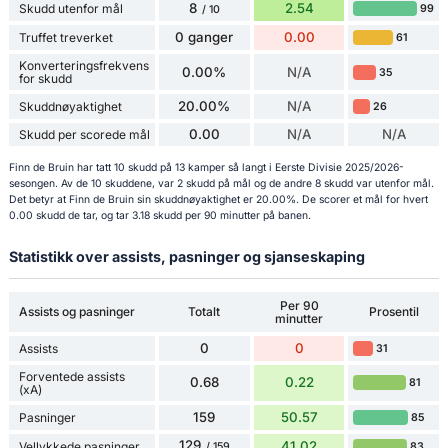
8
2.54
Skudd utenfor mål
99
/ 10
0 ganger
0.00
Truffet treverket
61
Konverteringsfrekvens
0.00%
N/A
35
for skudd
20.00%
N/A
Skuddnøyaktighet
26
0.00
N/A
N/A
Skudd per scorede mål
Finn de Bruin har tatt 10 skudd på 13 kamper så langt i Eerste Divisie 2025/2026-
sesongen. Av de 10 skuddene, var 2 skudd på mål og de andre 8 skudd var utenfor mål.
Det betyr at Finn de Bruin sin skuddnøyaktighet er 20.00%. De scorer et mål for hvert
0.00 skudd de tar, og tar 3.18 skudd per 90 minutter på banen.
Statistikk over assists, pasninger og sjanseskaping
Per 90
Assists og pasninger
Totalt
Prosentil
minutter
0
0
Assists
31
Forventede assists
0.68
0.22
81
(xA)
159
50.57
Pasninger
85
129
41.02
Vellykkede pasninger
83
/ 159