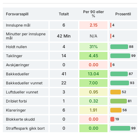
Per 90 eller
Forsvarsspill
Totalt
Prosentil
%
6
2.15
Innslupne mål
4
Minutter per innslupne
42 Min
N/A
4
mål
4
31%
Holdt nullen
88
14
4.45
Taklinger
99
0
0.00
Avskjæringer
6
41
13.04
Bakkedueller
87
22
7.00
Bakkedueller vunnet
93
3
0.95
Luftdueller vunnet
52
1
0.32
Driblet forbi
81
6
1.91
Klareringer
56
0
0.00
Blokkerte skudd
19
0
0.00
Straffespark gikk bort
99