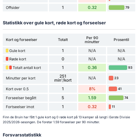
1
0.32
Offsider
79
Statistikk over gule kort, røde kort og forseelser
Per 90
Kort og forseelser
Totalt
Prosentil
minutter
1
N/A
N/A
Gule kort
0
N/A
N/A
Røde kort
1
0.36
Totalt antall kort
93
251
N/A
Minutter per kort
23
min'/kort
1
8%
Kort over 0.5
41
5
1.59
Forseelser begått
74
1
0.32
Fortseelser imot
11
Finn de Bruin har fått 1 gule kort og 0 røde kort på 13 kamper så langt i Eerste Divisie
2025/2026-sesongen. De foretar 1.59 forseelser per 90 minutter.
Forsvarsstatistikk