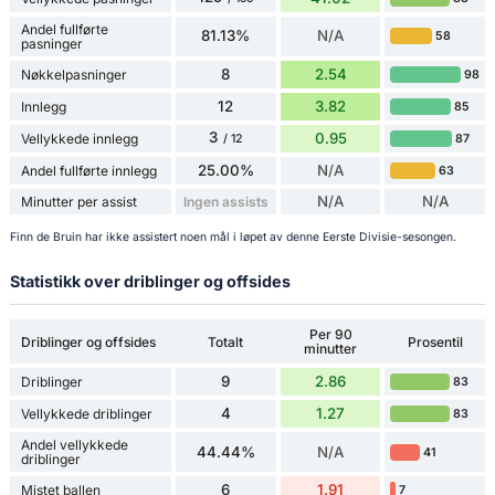
Andel fullførte
81.13%
N/A
58
pasninger
8
2.54
Nøkkelpasninger
98
12
3.82
Innlegg
85
3
0.95
Vellykkede innlegg
87
/ 12
25.00%
N/A
Andel fullførte innlegg
63
N/A
N/A
Minutter per assist
Ingen assists
Finn de Bruin har ikke assistert noen mål i løpet av denne Eerste Divisie-sesongen.
Statistikk over driblinger og offsides
Per 90
Driblinger og offsides
Totalt
Prosentil
minutter
9
2.86
Driblinger
83
4
1.27
Vellykkede driblinger
83
Andel vellykkede
44.44%
N/A
41
driblinger
6
1.91
Mistet ballen
7