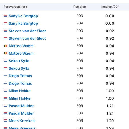
Forsvarsspillere
Posisjon
Innslup./90'
Sanyika Bergtop
0.00
FOR
Sanyika Bergtop
0.00
FOR
Steven van der Sloot
0.92
FOR
Steven van der Sloot
0.92
FOR
Matteo Waem
0.94
FOR
Matteo Waem
0.94
FOR
Sekou Sylla
0.94
FOR
Sekou Sylla
0.94
FOR
Diogo Tomas
0.94
FOR
Diogo Tomas
0.94
FOR
Milan Hokke
1.00
FOR
Milan Hokke
1.00
FOR
Pascal Mulder
1.21
FOR
Pascal Mulder
1.21
FOR
Mees Kreekels
1.29
FOR
Mees Kreekels
1.29
FOR