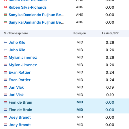
Ruben Silva-Richards
0.00
ANG
Sanyika Damiando Puljhun Bergtop
0.00
ANG
Sanyika Damiando Puljhun Bergtop
0.00
ANG
Midtbanespillere
Posisjon
Assists/90'
Juho Kilo
0.26
MID
Juho Kilo
0.26
MID
Mylian Jimenez
0.26
MID
Mylian Jimenez
0.26
MID
Evan Rottier
0.24
MID
Evan Rottier
0.24
MID
Jari Vlak
0.19
MID
Jari Vlak
0.19
MID
Finn de Bruin
0.00
MID
Finn de Bruin
0.00
MID
Joey Brandt
0.00
MID
Joey Brandt
0.00
MID