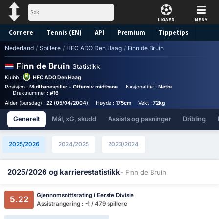
LIGAER
MENY
Cornere
Tennis (EN)
API
Premium
Tippetips
Nederland
/
Spillere
/
HFC ADO Den Haag
/
Finn de Bruin
Finn de Bruin
Statistikk
Klubb :
HFC ADO Den Haag
Posisjon :
Midtbanespiller - Offensiv midtbane
Nasjonalitet :
Netherlands
Birthplac
Draktnummer :
#16
Alder (bursdag) :
22 (05/04/2004)
Høyde :
175cm
Vekt :
72kg
Generelt
Mål, xG, skudd
Assists og pasninger
Dribling
2025/2026
2024/2025
2023/2024
2025/2026 og karrierestatistikk
- Finn de Bruin
Gjennomsnittsrating i Eerste Divisie
5.22
Assistrangering : -1 / 479 spillere