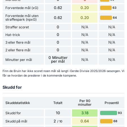
0.62
0.20
Forventede mål (xG)
63
Forventede mål uten
0.62
0.20
64
straffespark (npxG)
0
N/A
N/A
Straffer scoret
0
N/A
N/A
Hat-trick
0
N/A
N/A
3 eller flere mål
0
N/A
N/A
2 eller flere mål
0 Minutter
N/A
N/A
Minutter per mål
per mål
Finn de Bruin har ikke scoret noen mål så langt i Eerste Divisie 2025/2026-sesongen. Vi
får se hvordan de presterer i de kommende kampene.
Skudd for
Per 90
Skuddstatistikk
Totalt
Prosentil
minutter
10
3.18
Skudd for
93
2
0.64
Skudd på mål
68
/ 10