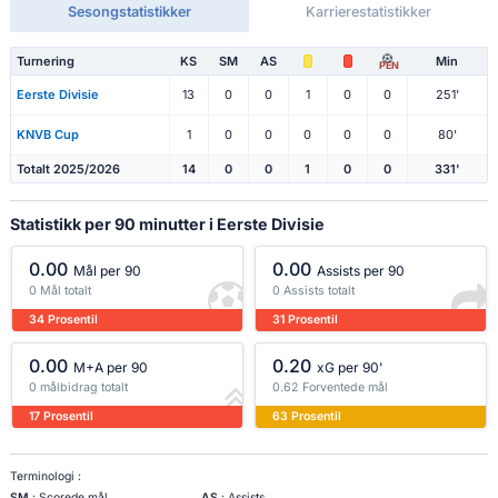
Sesongstatistikker
Karrierestatistikker
Turnering
KS
SM
AS
Min
PEN
Eerste Divisie
13
0
0
1
0
0
251'
KNVB Cup
1
0
0
0
0
0
80'
Totalt 2025/2026
14
0
0
1
0
0
331'
Statistikk per 90 minutter i Eerste Divisie
0.00
0.00
Mål per 90
Assists per 90
0 Mål totalt
0 Assists totalt
34 Prosentil
31 Prosentil
0.00
0.20
M+A per 90
xG per 90'
0 målbidrag totalt
0.62 Forventede mål
17 Prosentil
63 Prosentil
Terminologi :
SM
: Scorede mål
AS
: Assists