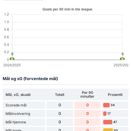
Mål og xG (forventede mål)
Per 90
Mål, xG, skudd
Totalt
Prosentil
minutter
0
0
Scorede mål
34
0
0
Målinvolvering
17
0
0
Mål hjemme
47
0
0
Mål borte
50