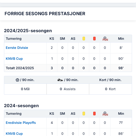
FORRIGE SESONGS PRESTASJONER
2024/2025-sesongen
Turnering
KS
SM
AS
Min
PEN
Eerste Divisie
2
0
0
0
0
0
8'
KNVB Cup
1
0
0
0
0
0
90'
Totalt 2024/2025
3
0
0
0
0
0
98'
/ 90 min.
/ 90 min.
Kort / 90 min.
0
Mål
0
Assists
0
Kort
2024-sesongen
Turnering
KS
SM
AS
Min
PEN
Eredivisie Playoffs
4
0
0
0
0
0
71'
KNVB Cup
1
0
0
0
0
0
86'