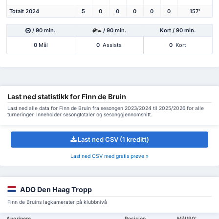
Totalt 2024
5
0
0
0
0
0
157'
/ 90 min.
/ 90 min.
Kort / 90 min.
0
Mål
0
Assists
0
Kort
Last ned statistikk for Finn de Bruin
Last ned alle data for Finn de Bruin fra sesongen 2023/2024 til 2025/2026 for alle
turneringer. Inneholder sesongtotaler og sesonggjennomsnitt.
Last ned CSV (1 kreditt)
Last ned CSV med gratis prøve »
ADO Den Haag Tropp
Finn de Bruins lagkamerater på klubbnivå
Angripere
Posisjon
Mål/90'