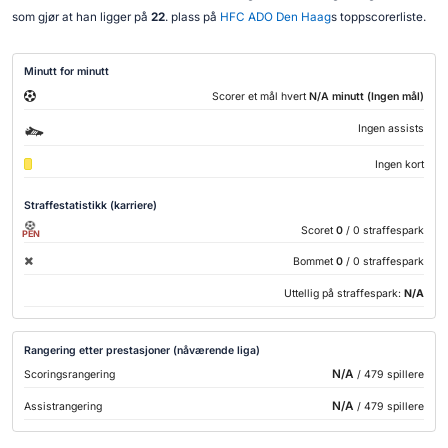
som gjør at han ligger på
22
. plass på
HFC ADO Den Haag
s toppscorerliste.
Minutt for minutt
Scorer et mål hvert
N/A minutt (Ingen mål)
Ingen assists
Ingen kort
Straffestatistikk (karriere)
Scoret
0
/ 0 straffespark
PEN
Bommet
0
/ 0 straffespark
Uttellig på straffespark:
N/A
Rangering etter prestasjoner (nåværende liga)
N/A
Scoringsrangering
/ 479 spillere
N/A
Assistrangering
/ 479 spillere