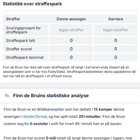
Statistikk over straffespark
Straffer
Denne sesongen
Karriere
Scoringsprosent for
Ingen straffer
Ingen straffer
straffespark
0
0
Straffespark tatt
0
0
Straffer scoret
0
0
Straffespark bommet
Finn de Bruin har ikke tatt noen straffespark så langt i karrieren enda (basert på all
sesongdataen som vi har hos FootyStats). Straffesparkstatistikken deres oppdateres når
han har tatt en straffespark i et offisiell kamp.
Finn de Bruins statistiske analyse
Finn de Bruin er en Midtbanespiller som har deltatt i
13 kamper
denne
sesongen i
Eerste Divisie
, og har spilt totalt
251 minutter
. Finn de Bruin
noterer seg for
0 assister
i snitt for hvert 90. minutt han er på banen.
Finn de Bruin har scoret
0 mål
totalt så langt denne sesongen i ligaen, noe