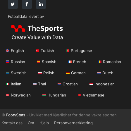
Fotballdata levert av
English
Turkish
Portuguese
Russian
Spanish
French
Romanian
Swedish
Polish
German
Dutch
Italian
Thai
Croatian
Indonesian
Norwegian
Hungarian
Vietnamese
©
FootyStats
- Utviklet med kjærlighet for denne vakre sporten
Kontakt oss
Om
Hjelp
Personvernerklæring