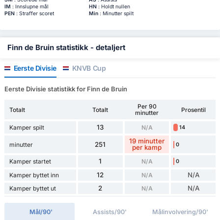
IM
: Innslupne mål
HN
: Holdt nullen
PEN
: Straffer scoret
Min
: Minutter spilt
Finn de Bruin statistikk - detaljert
Eerste Divisie
KNVB Cup
Eerste Divisie statistikk for Finn de Bruin
Per 90
Totalt
Totalt
Prosentil
minutter
13
Kamper spilt
N/A
14
19 minutter
251
minutter
0
per kamp
1
Kamper startet
N/A
0
12
N/A
Kamper byttet inn
N/A
2
N/A
Kamper byttet ut
N/A
Mål/90'
Assists/90'
Målinvolvering/90'