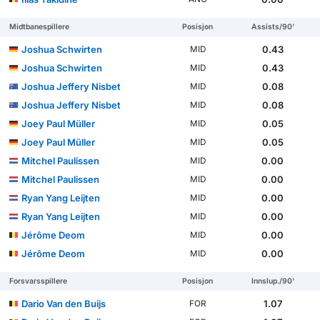
Midtbanespillere
Posisjon
Assists/90'
Joshua Schwirten
0.43
MID
Joshua Schwirten
0.43
MID
Joshua Jeffery Nisbet
0.08
MID
Joshua Jeffery Nisbet
0.08
MID
Joey Paul Müller
0.05
MID
Joey Paul Müller
0.05
MID
Mitchel Paulissen
0.00
MID
Mitchel Paulissen
0.00
MID
Ryan Yang Leijten
0.00
MID
Ryan Yang Leijten
0.00
MID
Jérôme Deom
0.00
MID
Jérôme Deom
0.00
MID
Forsvarsspillere
Posisjon
Innslup./90'
Dario Van den Buijs
1.07
FOR