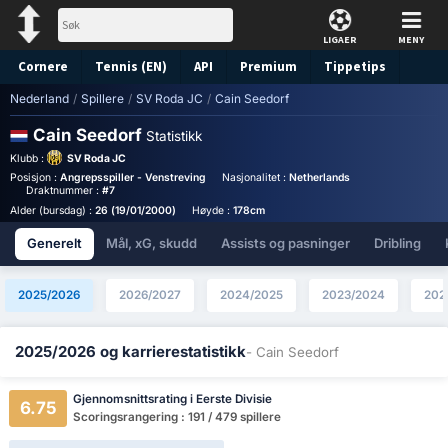
LIGAER
MENY
Cornere
Tennis (EN)
API
Premium
Tippetips
Nederland
/
Spillere
/
SV Roda JC
/
Cain Seedorf
Cain Seedorf
Statistikk
Klubb :
SV Roda JC
Posisjon :
Angrepsspiller - Venstreving
Nasjonalitet :
Netherlands
Birthplace :
Neth
Draktnummer :
#7
Alder (bursdag) :
26 (19/01/2000)
Høyde :
178cm
Generelt
Mål, xG, skudd
Assists og pasninger
Dribling
2025/2026
2026/2027
2024/2025
2023/2024
202
2025/2026 og karrierestatistikk
- Cain Seedorf
Gjennomsnittsrating i Eerste Divisie
6.75
Scoringsrangering : 191 / 479 spillere