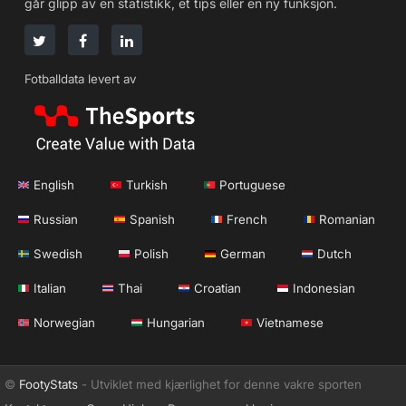
går glipp av en statistikk, et tips eller en ny funksjon.
Fotballdata levert av
English
Turkish
Portuguese
Russian
Spanish
French
Romanian
Swedish
Polish
German
Dutch
Italian
Thai
Croatian
Indonesian
Norwegian
Hungarian
Vietnamese
©
FootyStats
- Utviklet med kjærlighet for denne vakre sporten