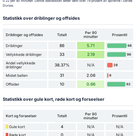
0.22 per 90 minutter. Denne statistikken setter dem over 79 prosent av spillerne i Eerste
Divisie.
Statistikk over driblinger og offsides
Per 90
Driblinger og offsides
Totalt
Prosentil
minutter
86
5.71
Driblinger
98
33
2.19
Vellykkede driblinger
96
Andel vellykkede
38.37%
N/A
28
driblinger
31
2.06
Mistet ballen
6
10
0.66
Offsider
92
Statistikk over gule kort, røde kort og forseelser
Per 90
Kort og forseelser
Totalt
Prosentil
minutter
4
N/A
N/A
Gule kort
0
N/A
N/A
Røde kort