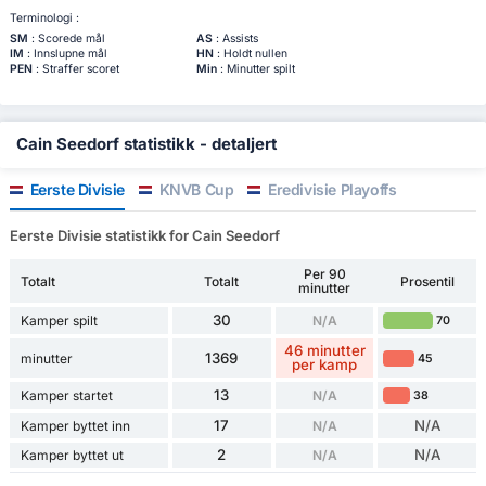
Terminologi :
SM
: Scorede mål
AS
: Assists
IM
: Innslupne mål
HN
: Holdt nullen
PEN
: Straffer scoret
Min
: Minutter spilt
Cain Seedorf statistikk - detaljert
Eerste Divisie
KNVB Cup
Eredivisie Playoffs
Eerste Divisie statistikk for Cain Seedorf
Per 90
Totalt
Totalt
Prosentil
minutter
30
Kamper spilt
N/A
70
46 minutter
1369
minutter
45
per kamp
13
Kamper startet
N/A
38
17
N/A
Kamper byttet inn
N/A
2
N/A
Kamper byttet ut
N/A