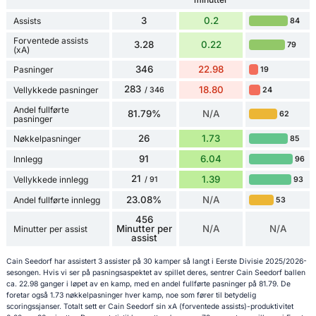
3
0.2
Assists
84
Forventede assists
3.28
0.22
79
(xA)
346
22.98
Pasninger
19
283
18.80
Vellykkede pasninger
24
/ 346
Andel fullførte
81.79%
N/A
62
pasninger
26
1.73
Nøkkelpasninger
85
91
6.04
Innlegg
96
21
1.39
Vellykkede innlegg
93
/ 91
23.08%
N/A
Andel fullførte innlegg
53
456
Minutter per
N/A
N/A
Minutter per assist
assist
Cain Seedorf har assistert 3 assister på 30 kamper så langt i Eerste Divisie 2025/2026-
sesongen. Hvis vi ser på pasningsaspektet av spillet deres, sentrer Cain Seedorf ballen
ca. 22.98 ganger i løpet av en kamp, med en andel fullførte pasninger på 81.79. De
foretar også 1.73 nøkkelpasninger hver kamp, noe som fører til betydelig
scoringssjanser. Totalt sett er Cain Seedorf sin xA (forventede assists)-produktivitet