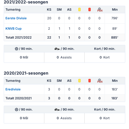
2021/2022-sesongen
Turnering
KS
SM
AS
Min
PEN
Eerste Divisie
20
0
0
0
0
0
796'
KNVB Cup
2
1
1
0
0
0
89'
Totalt 2021/2022
22
1
1
0
0
0
885'
/ 90 min.
/ 90 min.
Kort / 90 min.
0
Mål
0
Assists
0
Kort
2020/2021-sesongen
Turnering
KS
SM
AS
Min
PEN
Eredivisie
3
0
0
0
0
0
183'
Totalt 2020/2021
3
0
0
0
0
0
183'
/ 90 min.
/ 90 min.
Kort / 90 min.
0
Mål
0
Assists
0
Kort