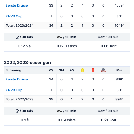
Eerste Divisie
33
2
2
1
0
0
1559'
KNVB Cup
1
0
0
0
0
0
90'
Totalt 2023/2024
34
2
2
1
0
0
1649'
/ 90 min.
/ 90 min.
Kort / 90 min.
0.12
Mål
0.12
Assists
0.06
Kort
2022/2023-sesongen
Turnering
KS
SM
AS
Min
PEN
Eerste Divisie
24
0
1
2
0
0
866'
KNVB Cup
1
0
0
0
0
0
30'
Totalt 2022/2023
25
0
1
2
0
0
896'
/ 90 min.
/ 90 min.
Kort / 90 min.
0
Mål
0.1
Assists
0.21
Kort