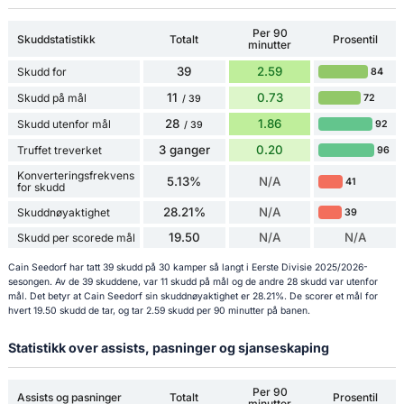
Per 90
Skuddstatistikk
Totalt
Prosentil
minutter
39
2.59
Skudd for
84
11
0.73
Skudd på mål
72
/ 39
28
1.86
Skudd utenfor mål
92
/ 39
3 ganger
0.20
Truffet treverket
96
Konverteringsfrekvens
5.13%
N/A
41
for skudd
28.21%
N/A
Skuddnøyaktighet
39
19.50
N/A
N/A
Skudd per scorede mål
Cain Seedorf har tatt 39 skudd på 30 kamper så langt i Eerste Divisie 2025/2026-
sesongen. Av de 39 skuddene, var 11 skudd på mål og de andre 28 skudd var utenfor
mål. Det betyr at Cain Seedorf sin skuddnøyaktighet er 28.21%. De scorer et mål for
hvert 19.50 skudd de tar, og tar 2.59 skudd per 90 minutter på banen.
Statistikk over assists, pasninger og sjanseskaping
Per 90
Assists og pasninger
Totalt
Prosentil
minutter