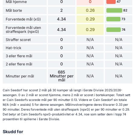
0
0
Mål hjemme
47
2
0.26
Mål borte
82
4.34
0.29
Forventede mål (xG)
73
Forventede mål uten
4.34
0.29
74
straffespark (npxG)
0
N/A
N/A
Straffer scoret
0
N/A
N/A
Hat-trick
0
N/A
N/A
3 eller flere mål
0
N/A
N/A
2 eller flere mål
685
Minutter per
N/A
N/A
Minutter per mål
mål
Cain Seedorf har scoret 2 mål på 30 kamper så langt i Eerste Divisie 2025/2026-
sesongen. 0 av 2 mål er scoret hjemme, mens 2 mål er scoret i bortekamper. Totalt sett
er Cain Seedorfs scorede mål per 90 minutter 0.13. Videre er Cain Seedorf sin totale
M/A (mål + assists) 5 for denne sesongen. Målinvolveringene deres tilsvarer 0.33 per
90 minutter. Deres forventede mål uten straffespark (npxG) er per 90 minutter er 0.29.
Det betyr at Cain Seedorfs npxG-produktivitet er 4.34, noe som setter dem i topp 74
prosentilen til spillerne i Eerste Divisie.
Skudd for