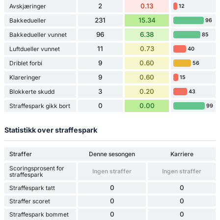
2
0.13
Avskjæringer
12
231
15.34
Bakkedueller
96
96
6.38
Bakkedueller vunnet
85
11
0.73
Luftdueller vunnet
40
9
0.60
Driblet forbi
56
9
0.60
Klareringer
15
3
0.20
Blokkerte skudd
43
0
0.00
Straffespark gikk bort
99
Statistikk over straffespark
Straffer
Denne sesongen
Karriere
Scoringsprosent for
Ingen straffer
Ingen straffer
straffespark
0
0
Straffespark tatt
0
0
Straffer scoret
0
0
Straffespark bommet