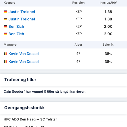
Keepere
Posisjon
Innslup./90'
Justin Treichel
1.38
KEP
Justin Treichel
1.38
KEP
Ben Zich
2.00
KEP
Ben Zich
2.00
KEP
Mangere
Alder
Seier %
Kevin Van Dessel
38
47
%
Kevin Van Dessel
38
47
%
Trofeer og titler
Cain Seedorf har vunnet 0 titler så langt i karrieren.
Overgangshistorikk
HFC ADO Den Haag -> SC Telstar