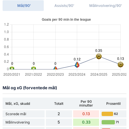
Mål/90'
Assists/90'
Målinvolvering/90'
Mål og xG (forventede mål)
Per 90
Mål, xG, skudd
Totalt
Prosentil
minutter
2
0.13
Scorede mål
62
5
0.33
Målinvolvering
71