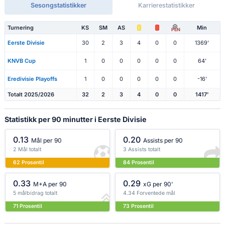
Sesongstatistikker
Karrierestatistikker
Turnering
KS
SM
AS
Min
PEN
Eerste Divisie
30
2
3
4
0
0
1369'
KNVB Cup
1
0
0
0
0
0
64'
Eredivisie Playoffs
1
0
0
0
0
0
-16'
Totalt 2025/2026
32
2
3
4
0
0
1417'
Statistikk per 90 minutter i Eerste Divisie
0.13
0.20
Mål per 90
Assists per 90
2 Mål totalt
3 Assists totalt
62 Prosentil
84 Prosentil
0.33
0.29
M+A per 90
xG per 90'
5 målbidrag totalt
4.34 Forventede mål
71 Prosentil
73 Prosentil