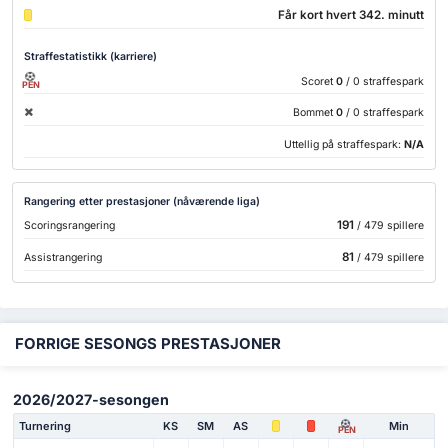
Får kort hvert 342. minutt
Straffestatistikk (karriere)
Scoret
0
/ 0 straffespark
PEN
Bommet
0
/ 0 straffespark
Uttellig på straffespark:
N/A
Rangering etter prestasjoner (nåværende liga)
191
Scoringsrangering
/ 479 spillere
81
Assistrangering
/ 479 spillere
FORRIGE SESONGS PRESTASJONER
2026/2027-sesongen
Turnering
KS
SM
AS
Min
PEN