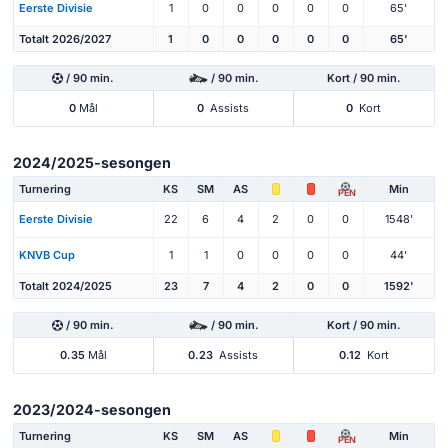
Eerste Divisie
1
0
0
0
0
0
65'
Totalt 2026/2027
1
0
0
0
0
0
65'
/ 90 min.
/ 90 min.
Kort / 90 min.
0
Mål
0
Assists
0
Kort
2024/2025-sesongen
Turnering
KS
SM
AS
Min
PEN
Eerste Divisie
22
6
4
2
0
0
1548'
KNVB Cup
1
1
0
0
0
0
44'
Totalt 2024/2025
23
7
4
2
0
0
1592'
/ 90 min.
/ 90 min.
Kort / 90 min.
0.35
Mål
0.23
Assists
0.12
Kort
2023/2024-sesongen
Turnering
KS
SM
AS
Min
PEN