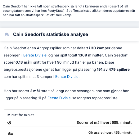
Cain Seedorf har ikke tatt noen straffespark så langt i karrieren enda (basert på all
sesongdataen som vi har hos FootyStats). Straffesparkstatistikken deres oppdateres når
han har tatt en straffespark i et offisiell kamp.
Cain Seedorfs statistiske analyse
Cain Seedorf er en Angrepsspiller som har deltatt i
30 kamper
denne
sesongen i
Eerste Divisie
, og har spilt totalt
1369 minutter
. Cain Seedorf
scorer
0.13 mål
i snitt for hvert 90. minutt han er på banen. Disse
angrepsprestasjonene gjør at han ligger på plassering
191 av 479 spillere
som har spilt minst 3 kamper i
Eerste Divisie
.
Han har scoret
2 mål
totalt så langt denne sesongen, noe som gjør at han
ligger på plassering
11
på
Eerste Divisie
-sesongens toppscorerliste.
Minutt for minutt
Scorer et mål hvert 685. minutt
Gir assist hvert 456. minutt