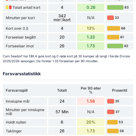
4
0.26
Totalt antall kort
83
342
N/A
Minutter per kort
33
min'/kort
4
13%
Kort over 0.5
66
20
1.33
Forseelser begått
61
26
1.73
Fortseelser imot
82
Cain Seedorf har fått 4 gule kort og 0 røde kort på 30 kamper så langt i Eerste Divisie
2025/2026-sesongen. De foretar 1.33 forseelser per 90 minutter.
Forsvarsstatistikk
Per 90 eller
Forsvarsspill
Totalt
Prosentil
%
24
1.58
Innslupne mål
35
Minutter per innslupne
57 Min
N/A
37
mål
6
20%
Holdt nullen
53
26
1.73
Taklinger
58