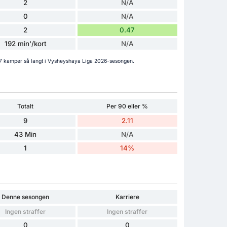
2
N/A
0
N/A
2
0.47
192 min'/kort
N/A
på 7 kamper så langt i Vysheyshaya Liga 2026-sesongen.
Totalt
Per 90 eller %
9
2.11
43 Min
N/A
1
14%
Denne sesongen
Karriere
Ingen straffer
Ingen straffer
0
0