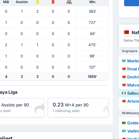
Mål
Assists
Min
PEN
0
1
2
0
0
383'
1
0
0
0
0
727'
Naf
0
0
0
0
0
46'
Saliou Th
2
1
1
0
0
475'
Angripere
1
0
0
0
0
88'
Marle
0
0
0
0
0
137'
İhnat
Dmitr
4
2
3
0
0
1856'
Matve
aya Liga
Salio
Artem
0.23
Assists per 90
M+A per 90
s totalt
1 målbidrag totalt
Midtbanesp
Golde
Vadim
ljert