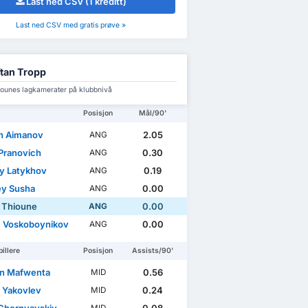
Last ned CSV (1 kreditt)
Last ned CSV med gratis prøve »
tan Tropp
iounes lagkamerater på klubbnivå
Posisjon
Mål/90'
n Aimanov
2.05
ANG
 Pranovich
0.30
ANG
iy Latykhov
0.19
ANG
y Susha
0.00
ANG
u Thioune
0.00
ANG
 Voskoboynikov
0.00
ANG
illere
Posisjon
Assists/90'
n Mafwenta
0.56
MID
 Yakovlev
0.24
MID