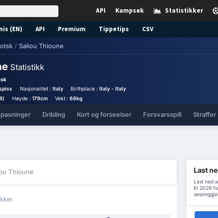
API
Kampsøk
Statistikker
nis (EN)
API
Premium
Tippetips
CSV
otsk
/
Saliou Thioune
ne
Statistikk
tsk
spiss
Nasjonalitet :
Italy
Birthplace :
Italy - Italy
4)
Høyde :
179cm
Vekt :
68kg
 pasninger
Dribling
Kort og forseelser
Forsvarsspill
Straffer
Last ne
iou Thioune
Last ned 
til 2026 f
sesonggje
ikker