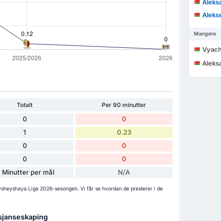
Aleks
Aleks
Mangere
Vyache
Aleksa
Totalt
Per 90 minutter
0
0
1
0.23
0
0
0
0
 Minutter per mål
N/A
Vysheyshaya Liga 2026-sesongen. Vi får se hvordan de presterer i de
 sjanseskaping