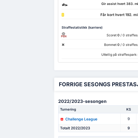
Gir assist hvert 383. m
Får kort hvert 192. mi
Straffestatistikk (karriere)
Scoret
0
/ 0 straffe
PEN
Bommet
0
/ 0 straffe
Uttellig på straffespark
FORRIGE SESONGS PRESTA
2022/2023-sesongen
Turnering
KS
9
Challenge League
Totalt 2022/2023
9