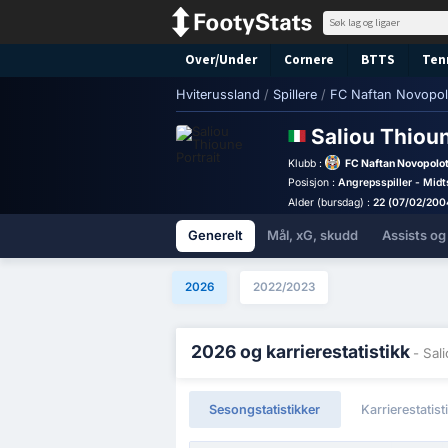
Over/Under
Cornere
BTTS
Ten
Hviterussland
/
Spillere
/
FC Naftan Novopol
Saliou Thiou
Klubb :
FC Naftan Novopolo
Posisjon :
Angrepsspiller - Midt
Alder (bursdag) :
22 (07/02/200
Generelt
Mål, xG, skudd
Assists og
2026
2022/2023
2026 og karrierestatistikk
- Sal
Sesongstatistikker
Karrierestatist