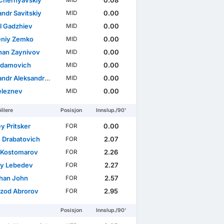
i Chernyavskiy
0.08
MID
andr Savitskiy
0.00
MID
ague
Europa League
l Gadzhiev
0.00
MID
niy Zemko
0.00
MID
han Zaynivov
0.00
MID
 Adamovich
0.00
MID
dr Aleksandrovich
0.00
MID
Seleznev
0.00
MID
illere
Posisjon
Innslup./90'
y Pritsker
0.00
FOR
 Drabatovich
2.07
FOR
a Kostomarov
2.26
FOR
y Lebedev
2.27
FOR
han John
2.57
FOR
zod Abrorov
2.95
FOR
Posisjon
Innslup./90'