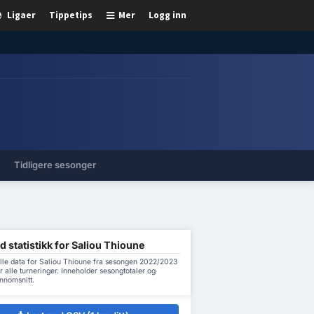
Ligaer
Tippetips
Mer
Logg inn
Tidligere sesonger
d statistikk for Saliou Thioune
alle data for Saliou Thioune fra sesongen 2022/2023
or alle turneringer. Inneholder sesongtotaler og
nnomsnitt.