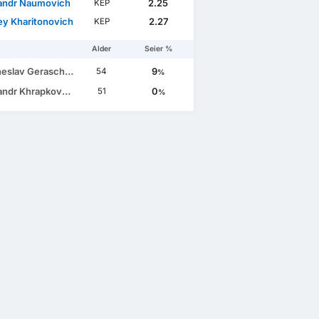
andr Naumovich
2.25
KEP
ey Kharitonovich
2.27
KEP
Alder
Seier %
slav Geraschenko
9
54
%
ndr Khrapkovskiy
0
51
%