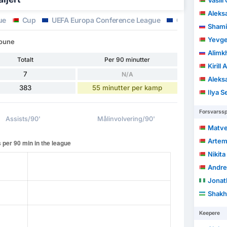
Vasil
Aleks
ue
Cup
UEFA Europa Conference League
Champions Le
Shami
Yevge
ioune
Alimk
Totalt
Per 90 minutter
Kirill
7
N/A
Aleksan
383
55 minutter per kamp
Ilya 
Forsvarssp
Assists/90'
Målinvolvering/90'
Matve
Artem
Nikit
Andre
Jonat
Shakh
Keepere