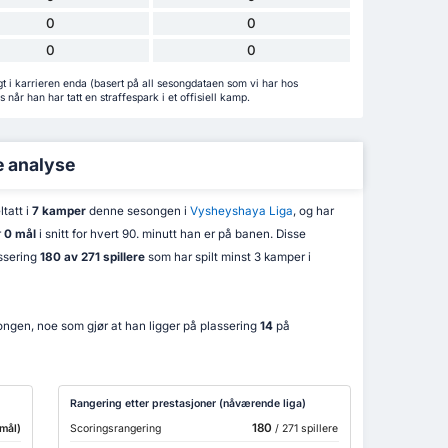
0
0
0
0
gt i karrieren enda (basert på all sesongdataen som vi har hos
når han har tatt en straffespark i et offisiell kamp.
e analyse
tatt i
7 kamper
denne sesongen i
Vysheyshaya Liga
, og har
r
0 mål
i snitt for hvert 90. minutt han er på banen. Disse
assering
180 av 271 spillere
som har spilt minst 3 kamper i
ongen, noe som gjør at han ligger på plassering
14
på
Rangering etter prestasjoner (nåværende liga)
180
mål)
Scoringsrangering
/ 271 spillere