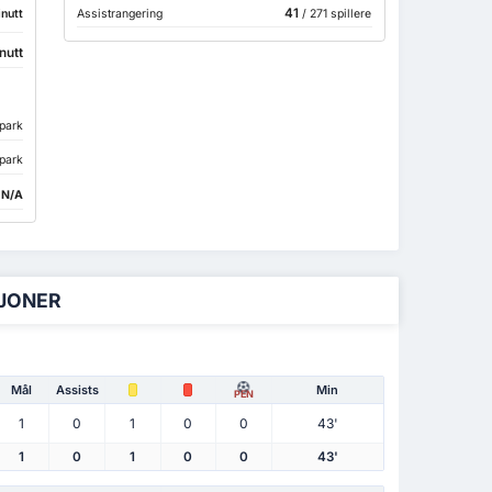
41
inutt
Assistrangering
/ 271 spillere
nutt
spark
spark
:
N/A
SJONER
Mål
Assists
Min
PEN
1
0
1
0
0
43'
1
0
1
0
0
43'