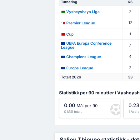
Turnering
KS
7
Vysheyshaya Liga
12
Premier League
1
Cup
UEFA Europa Conference
7
League
4
Champions League
2
Europa League
Totalt 2026
33
Statistikk per 90 minutter i Vysheysh
0.00
0.23
Mål per 90
0 Mål totalt
1 Assist
Saliou Thioune statistikk - deta