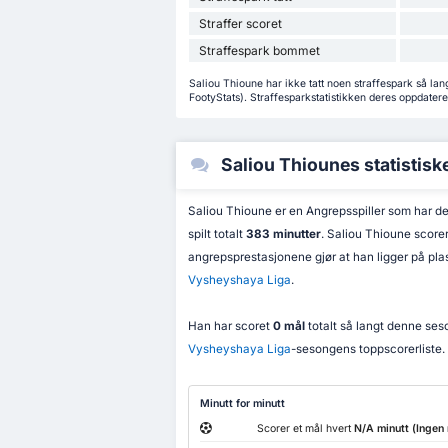
Straffer scoret
Straffespark bommet
Saliou Thioune har ikke tatt noen straffespark så lan
FootyStats). Straffesparkstatistikken deres oppdateres 
Saliou Thiounes statistisk
Saliou Thioune er en Angrepsspiller som har del
spilt totalt
383 minutter
. Saliou Thioune score
angrepsprestasjonene gjør at han ligger på pl
Vysheyshaya Liga
.
Han har scoret
0 mål
totalt så langt denne ses
Vysheyshaya Liga
-sesongens toppscorerliste.
Minutt for minutt
Scorer et mål hvert
N/A minutt (Ingen 