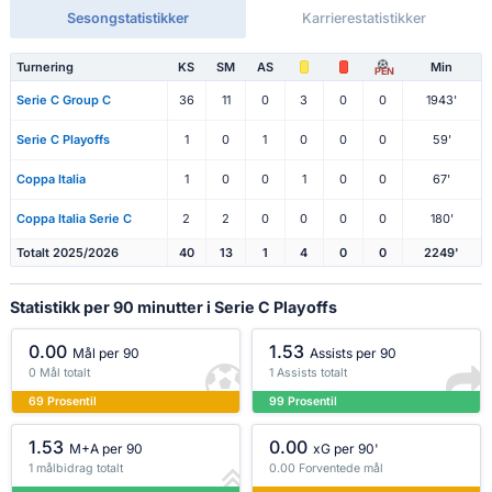
Sesongstatistikker
Karrierestatistikker
Turnering
KS
SM
AS
Min
PEN
Serie C Group C
36
11
0
3
0
0
1943'
Serie C Playoffs
1
0
1
0
0
0
59'
Coppa Italia
1
0
0
1
0
0
67'
Coppa Italia Serie C
2
2
0
0
0
0
180'
Totalt 2025/2026
40
13
1
4
0
0
2249'
Statistikk per 90 minutter i Serie C Playoffs
0.00
1.53
Mål per 90
Assists per 90
0 Mål totalt
1 Assists totalt
69 Prosentil
99 Prosentil
1.53
0.00
M+A per 90
xG per 90'
1 målbidrag totalt
0.00 Forventede mål