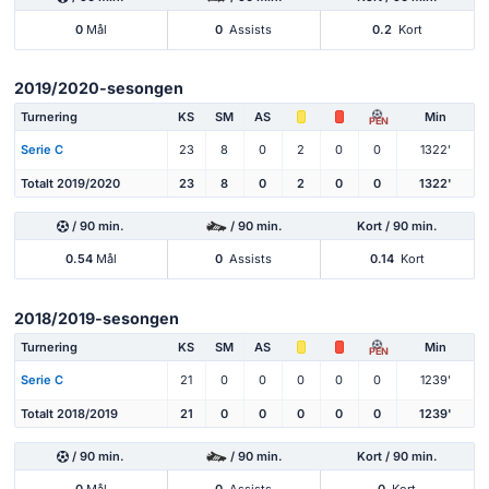
0
Mål
0
Assists
0.2
Kort
2019/2020-sesongen
Turnering
KS
SM
AS
Min
PEN
Serie C
23
8
0
2
0
0
1322'
Totalt 2019/2020
23
8
0
2
0
0
1322'
/ 90 min.
/ 90 min.
Kort / 90 min.
0.54
Mål
0
Assists
0.14
Kort
2018/2019-sesongen
Turnering
KS
SM
AS
Min
PEN
Serie C
21
0
0
0
0
0
1239'
Totalt 2018/2019
21
0
0
0
0
0
1239'
/ 90 min.
/ 90 min.
Kort / 90 min.
0
Mål
0
Assists
0
Kort