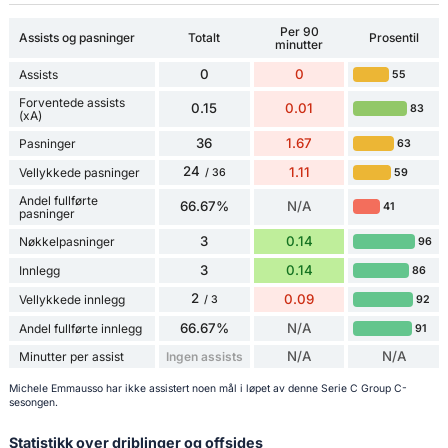
Per 90
Assists og pasninger
Totalt
Prosentil
minutter
0
0
Assists
55
Forventede assists
0.15
0.01
83
(xA)
36
1.67
Pasninger
63
24
1.11
Vellykkede pasninger
59
/ 36
Andel fullførte
66.67%
N/A
41
pasninger
3
0.14
Nøkkelpasninger
96
3
0.14
Innlegg
86
2
0.09
Vellykkede innlegg
92
/ 3
66.67%
N/A
Andel fullførte innlegg
91
N/A
N/A
Minutter per assist
Ingen assists
Michele Emmausso har ikke assistert noen mål i løpet av denne Serie C Group C-
sesongen.
Statistikk over driblinger og offsides