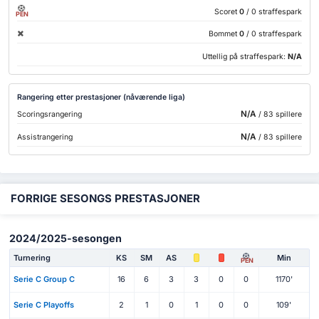
Scoret
0
/ 0 straffespark
PEN
Bommet
0
/ 0 straffespark
Uttellig på straffespark:
N/A
Rangering etter prestasjoner (nåværende liga)
N/A
Scoringsrangering
/ 83 spillere
N/A
Assistrangering
/ 83 spillere
FORRIGE SESONGS PRESTASJONER
2024/2025-sesongen
Turnering
KS
SM
AS
Min
PEN
Serie C Group C
16
6
3
3
0
0
1170'
Serie C Playoffs
2
1
0
1
0
0
109'