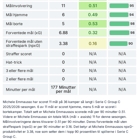
11
0.51
Målinvolvering
95
6
0.49
Mål hjemme
94
5
0.53
Mål borte
98
6.88
0.32
Forventede mål (xG)
98
Forventede mål uten
3.38
0.16
90
straffespark (npxG)
0
N/A
N/A
Straffer scoret
0
N/A
N/A
Hat-trick
0
N/A
N/A
3 eller flere mål
0
N/A
N/A
2 eller flere mål
177 Minutter
N/A
N/A
Minutter per mål
per mål
Michele Emmausso har scoret 11 mål på 36 kamper så langt i Serie C Group C
2025/2026-sesongen. 6 av 11 mål er scoret hjemme, mens 5 mål er scoret i
bortekamper. Totalt sett er Michele Emmaussos scorede mål per 90 minutter 0.51.
Videre er Michele Emmausso sin totale M/A (mål + assists) 11 for denne sesongen.
Målinvolveringene deres tilsvarer 0.51 per 90 minutter. Deres forventede mål uten
straffespark (npxG) er per 90 minutter er 0.16. Det betyr at Michele Emmaussos npxG-
produktivitet er 3.38, noe som setter dem i topp 90 prosentilen til spillerne i Serie C
Group C.