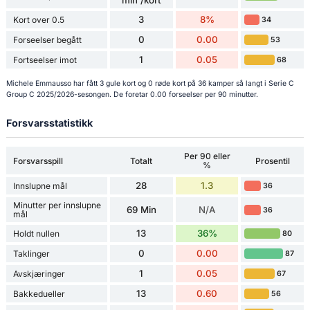
3
8%
Kort over 0.5
34
0
0.00
Forseelser begått
53
1
0.05
Fortseelser imot
68
Michele Emmausso har fått 3 gule kort og 0 røde kort på 36 kamper så langt i Serie C
Group C 2025/2026-sesongen. De foretar 0.00 forseelser per 90 minutter.
Forsvarsstatistikk
Per 90 eller
Forsvarsspill
Totalt
Prosentil
%
28
1.3
Innslupne mål
36
Minutter per innslupne
69 Min
N/A
36
mål
13
36%
Holdt nullen
80
0
0.00
Taklinger
87
1
0.05
Avskjæringer
67
13
0.60
Bakkedueller
56