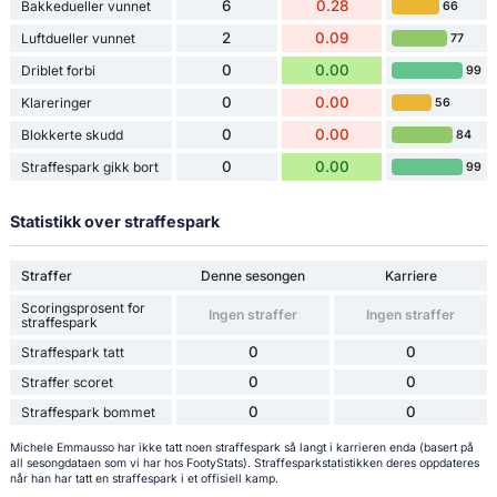
6
0.28
Bakkedueller vunnet
66
2
0.09
Luftdueller vunnet
77
0
0.00
Driblet forbi
99
0
0.00
Klareringer
56
0
0.00
Blokkerte skudd
84
0
0.00
Straffespark gikk bort
99
Statistikk over straffespark
Straffer
Denne sesongen
Karriere
Scoringsprosent for
Ingen straffer
Ingen straffer
straffespark
0
0
Straffespark tatt
0
0
Straffer scoret
0
0
Straffespark bommet
Michele Emmausso har ikke tatt noen straffespark så langt i karrieren enda (basert på
all sesongdataen som vi har hos FootyStats). Straffesparkstatistikken deres oppdateres
når han har tatt en straffespark i et offisiell kamp.