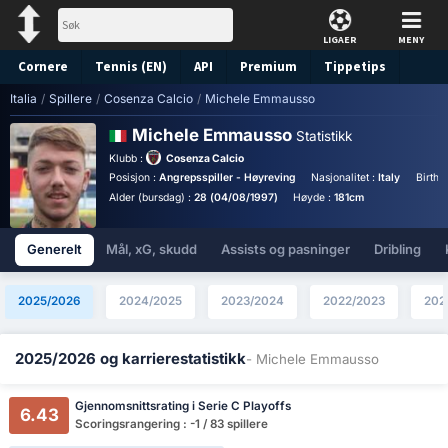
LIGAER
MENY
Cornere
Tennis (EN)
API
Premium
Tippetips
Italia
/
Spillere
/
Cosenza Calcio
/
Michele Emmausso
Michele Emmausso
Statistikk
Klubb :
Cosenza Calcio
Posisjon :
Angrepsspiller - Høyreving
Nasjonalitet :
Italy
Birthp
Alder (bursdag) :
28 (04/08/1997)
Høyde :
181cm
Generelt
Mål, xG, skudd
Assists og pasninger
Dribling
2025/2026
2024/2025
2023/2024
2022/2023
202
2025/2026 og karrierestatistikk
- Michele Emmausso
Gjennomsnittsrating i Serie C Playoffs
6.43
Scoringsrangering : -1 / 83 spillere