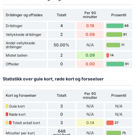
Per 90
Driblinger og offsides
Totalt
Prosentil
minutter
4
0.19
Driblinger
88
2
0.09
Vellykkede driblinger
81
Andel vellykkede
50.00%
N/A
71
driblinger
2
0.09
Mistet ballen
14
0
0.00
Offsider
91
Statistikk over gule kort, røde kort og forseelser
Per 90
Kort og forseelser
Totalt
Prosentil
minutter
3
N/A
N/A
Gule kort
0
N/A
N/A
Røde kort
3
0.14
Totalt antall kort
37
648
N/A
Minutter per kort
75
min'/kort