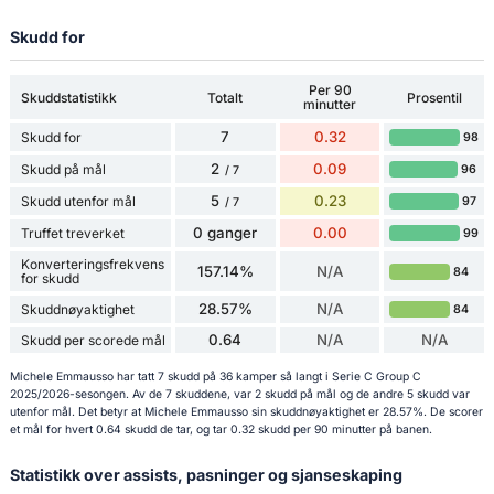
Skudd for
Per 90
Skuddstatistikk
Totalt
Prosentil
minutter
7
0.32
Skudd for
98
2
0.09
Skudd på mål
96
/ 7
5
0.23
Skudd utenfor mål
97
/ 7
0 ganger
0.00
Truffet treverket
99
Konverteringsfrekvens
157.14%
N/A
84
for skudd
28.57%
N/A
Skuddnøyaktighet
84
0.64
N/A
N/A
Skudd per scorede mål
Michele Emmausso har tatt 7 skudd på 36 kamper så langt i Serie C Group C
2025/2026-sesongen. Av de 7 skuddene, var 2 skudd på mål og de andre 5 skudd var
utenfor mål. Det betyr at Michele Emmausso sin skuddnøyaktighet er 28.57%. De scorer
et mål for hvert 0.64 skudd de tar, og tar 0.32 skudd per 90 minutter på banen.
Statistikk over assists, pasninger og sjanseskaping