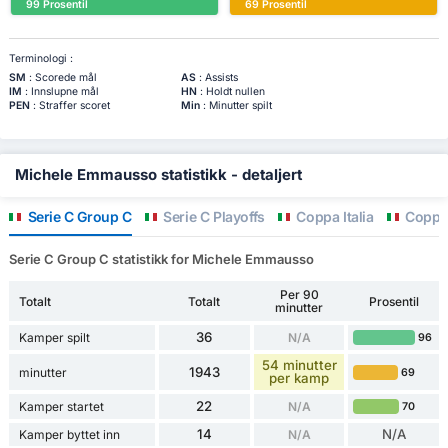
99 Prosentil
69 Prosentil
Terminologi :
SM
: Scorede mål
AS
: Assists
IM
: Innslupne mål
HN
: Holdt nullen
PEN
: Straffer scoret
Min
: Minutter spilt
Michele Emmausso statistikk - detaljert
Serie C Group C
Serie C Playoffs
Coppa Italia
Coppa I
Serie C Group C statistikk for Michele Emmausso
Per 90
Totalt
Totalt
Prosentil
minutter
36
Kamper spilt
N/A
96
54 minutter
1943
minutter
69
per kamp
22
Kamper startet
N/A
70
14
N/A
Kamper byttet inn
N/A