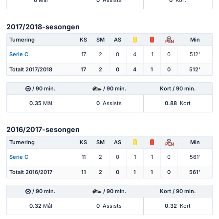
2017/2018-sesongen
Turnering
KS
SM
AS
Min
PEN
Serie C
17
2
0
4
1
0
512'
Totalt 2017/2018
17
2
0
4
1
0
512'
/ 90 min.
/ 90 min.
Kort / 90 min.
0.35
Mål
0
Assists
0.88
Kort
2016/2017-sesongen
Turnering
KS
SM
AS
Min
PEN
Serie C
11
2
0
1
1
0
561'
Totalt 2016/2017
11
2
0
1
1
0
561'
/ 90 min.
/ 90 min.
Kort / 90 min.
0.32
Mål
0
Assists
0.32
Kort