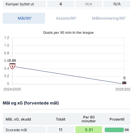
4
N/A
Kamper byttet ut
N/A
Mål/90'
Assists/90'
Målinvolvering/90'
Mål og xG (forventede mål)
Per 90
Mål, xG, skudd
Totalt
Prosentil
minutter
11
0.51
Scorede mål
98