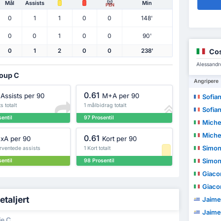
Mål
Assists
Min
PEN
0
1
1
0
0
148'
0
0
1
0
0
90'
Co
0
1
2
0
0
238'
Alessandr
roup C
Angripere
0.61
Assists per 90
M+A per 90
Sofia
s totalt
1 målbidrag totalt
Sofia
entil
97 Prosentil
Miche
Miche
0.61
xA per 90
Kort per 90
Simon
rventede assists
1 Kort totalt
Simon
entil
98 Prosentil
Giaco
Giaco
etaljert
Jaime
Jaime
ie C