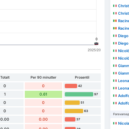
Christ
Christ
Racin
Racin
Diego
Diego
Nicolò
Nicolò
Gianm
Gianm
Totalt
Per 90 minutter
Prosentil
Leona
0
0
42
Leona
1
0.61
97
Adolf
0
0
51
Adolf
0
0
63
Forsvarssp
0.00
0.00
37
Nicola