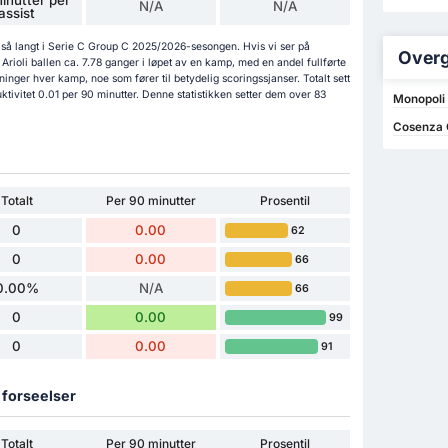
N/A
N/A
assist
er så langt i Serie C Group C 2025/2026-sesongen. Hvis vi ser på
Overg
Arioli ballen ca. 7.78 ganger i løpet av en kamp, med en andel fullførte
nger hver kamp, noe som fører til betydelig scoringssjanser. Totalt sett
ktivitet 0.01 per 90 minutter. Denne statistikken setter dem over 83
Monopoli 
Cosenza C
Totalt
Per 90 minutter
Prosentil
0
0.00
62
0
0.00
66
0.00%
N/A
66
0
0.00
99
0
0.00
91
g forseelser
Totalt
Per 90 minutter
Prosentil