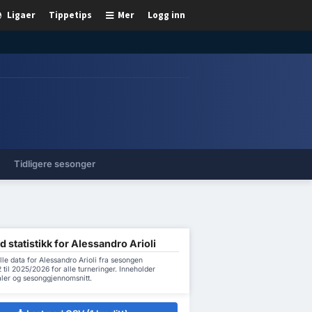
Ligaer
Tippetips
Mer
Logg inn
Tidligere sesonger
d statistikk for Alessandro Arioli
lle data for Alessandro Arioli fra sesongen
til 2025/2026 for alle turneringer. Inneholder
aler og sesonggjennomsnitt.