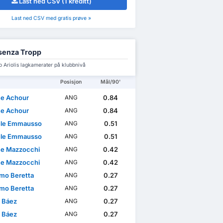
Last ned CSV (1 kreditt)
Last ned CSV med gratis prøve »
senza Tropp
o Ariolis lagkamerater på klubbnivå
Posisjon
Mål/90'
ne Achour
0.84
ANG
ne Achour
0.84
ANG
le Emmausso
0.51
ANG
le Emmausso
0.51
ANG
e Mazzocchi
0.42
ANG
e Mazzocchi
0.42
ANG
mo Beretta
0.27
ANG
mo Beretta
0.27
ANG
 Báez
0.27
ANG
 Báez
0.27
ANG