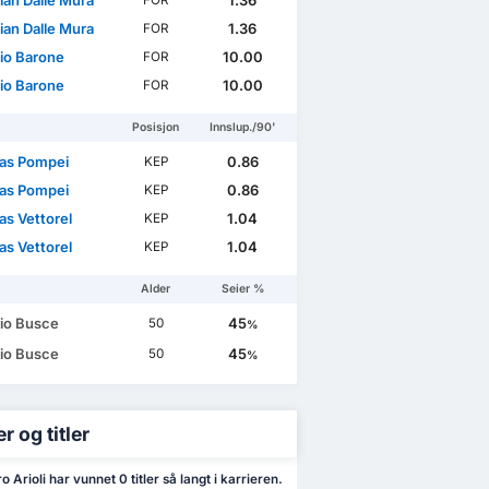
ian Dalle Mura
1.36
FOR
ian Dalle Mura
1.36
FOR
io Barone
10.00
FOR
io Barone
10.00
FOR
Posisjon
Innslup./90'
as Pompei
0.86
KEP
as Pompei
0.86
KEP
s Vettorel
1.04
KEP
s Vettorel
1.04
KEP
Alder
Seier %
io Busce
45
50
%
io Busce
45
50
%
r og titler
 Arioli har vunnet 0 titler så langt i karrieren.