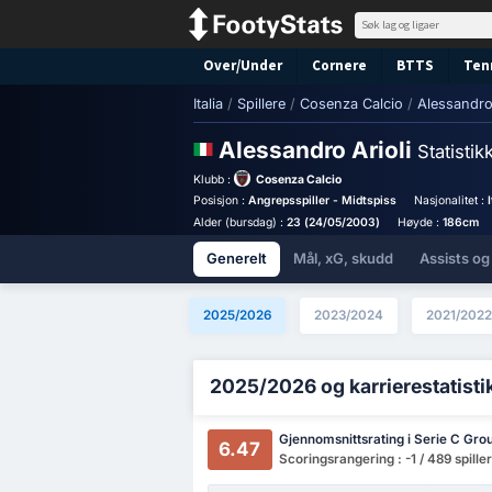
Over/Under
Cornere
BTTS
Ten
Italia
/
Spillere
/
Cosenza Calcio
/
Alessandro 
Alessandro Arioli
Statistik
Klubb :
Cosenza Calcio
Posisjon :
Angrepsspiller - Midtspiss
Nasjonalitet :
I
Alder (bursdag) :
23 (24/05/2003)
Høyde :
186cm
Generelt
Mål, xG, skudd
Assists og
2025/2026
2023/2024
2021/2022
2025/2026 og karrierestatisti
Gjennomsnittsrating i Serie C Gro
6.47
Scoringsrangering : -1 / 489 spille