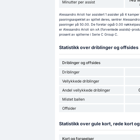
Minutter per assist
Alessandro Arioli har assistert 1 assister på 4 kamp
pasningsaspektet av spillet deres, sentrer Alessandro 
pasninger på 50.00. De foretar også 0.00 nøkkelpasni
er Alessandro Arioli sin xA (forventede assists)-produ
prosent av spillerne i Serie C Group C.
Statistikk over driblinger og offsides
Driblinger og offsides
Driblinger
Vellykkede driblinger
Andel vellykkede driblinger
Mistet ballen
Offsider
Statistikk over gule kort, røde kort o
Kort og forseelser