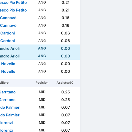
esco Pio Petito
0.21
ANG
esco Pio Petito
0.21
ANG
 Cannavò
0.16
ANG
 Cannavò
0.16
ANG
 Cardoni
0.06
ANG
 Cardoni
0.06
ANG
ndro Arioli
0.00
ANG
ndro Arioli
0.00
ANG
 Novello
0.00
ANG
 Novello
0.00
ANG
illere
Posisjon
Assists/90'
Garritano
0.25
MID
Garritano
0.25
MID
do Palmieri
0.07
MID
do Palmieri
0.07
MID
lorenzi
0.07
MID
lorenzi
0.07
MID