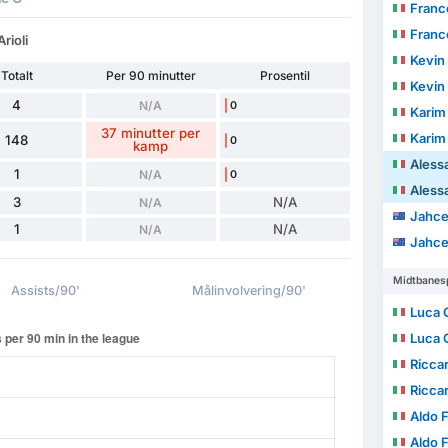
Franc
Franc
rioli
Kevin
Totalt
Per 90 minutter
Prosentil
Kevin
4
N/A
0
Karim
37 minutter per
Karim
148
0
kamp
Alessa
1
N/A
0
Alessa
3
N/A
N/A
Jahce
1
N/A
N/A
Jahce
Midtbanesp
Assists/90'
Målinvolvering/90'
Luca 
Luca 
Riccar
Riccar
Aldo F
Aldo F