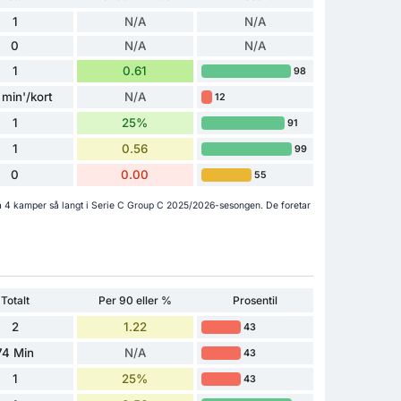
1
N/A
N/A
0
N/A
N/A
1
0.61
98
 min'/kort
N/A
12
1
25%
91
1
0.56
99
0
0.00
55
t på 4 kamper så langt i Serie C Group C 2025/2026-sesongen. De foretar
Totalt
Per 90 eller %
Prosentil
2
1.22
43
74 Min
N/A
43
1
25%
43