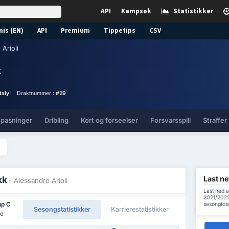
API
Kampsøk
Statistikker
nis (EN)
API
Premium
Tippetips
CSV
Arioli
k
taly
Draktnummer :
#29
 pasninger
Dribling
Kort og forseelser
Forsvarsspill
Straffer
Last ne
kk
- Alessandro Arioli
Last ned a
2021/2022 
sesongtot
up C
Sesongstatistikker
Karrierestatistikker
re