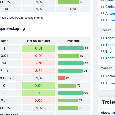
Christ
0.00%
N/A
82
Christ
0.00
N/A
N/A
Anton
C Group C 2025/2026-sesongen enda.
Anton
 sjanseskaping
Keepere
Thom
Totalt
Per 90 minutter
Prosentil
Thom
1
0.61
99
Thoma
0.01
0.01
83
Thoma
14
7.78
99
Mangere
7
3.89
96
/ 14
Anton
0.00%
N/A
29
Anton
0
0.00
72
2
1.11
99
0
0.00
79
/ 2
Trofee
0.00%
N/A
79
Alessandro
inutter per