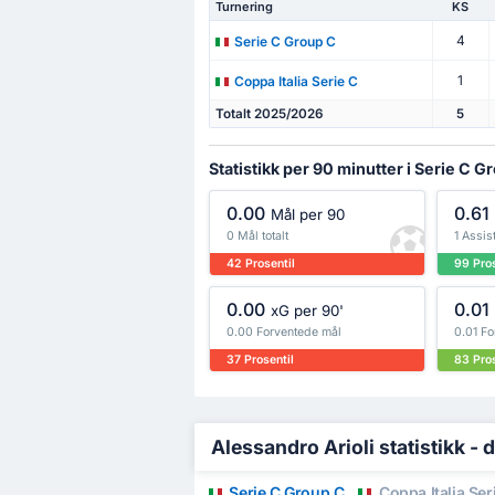
Turnering
KS
4
Serie C Group C
1
Coppa Italia Serie C
Totalt 2025/2026
5
Statistikk per 90 minutter i Serie C G
0.00
0.61
Mål per 90
0 Mål totalt
1 Assist
42 Prosentil
99 Pros
0.00
0.01
xG per 90'
0.00 Forventede mål
0.01 Fo
37 Prosentil
83 Pros
Alessandro Arioli statistikk - d
Serie C Group C
Coppa Italia Ser