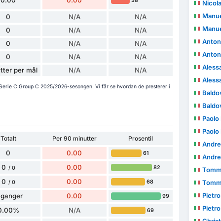
0.00
0.00
38
Nicola
Manue
0
N/A
N/A
Manue
0
N/A
N/A
Anton
0
N/A
N/A
Anton
0
N/A
N/A
Aless
tter per mål
N/A
N/A
Aless
i Serie C Group C 2025/2026-sesongen. Vi får se hvordan de presterer i
Baldo
Baldo
Paolo
Paolo
Totalt
Per 90 minutter
Prosentil
Andre
0
0.00
61
Andre
0
0.00
82
/ 0
Tomma
0
0.00
68
Tomma
/ 0
Pietro
 ganger
0.00
99
Pietro
0.00%
N/A
69