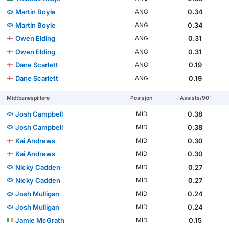
Martin Boyle
0.34
ANG
Martin Boyle
0.34
ANG
Owen Elding
0.31
ANG
Owen Elding
0.31
ANG
Dane Scarlett
0.19
ANG
Dane Scarlett
0.19
ANG
Midtbanespillere
Posisjon
Assists/90'
Josh Campbell
0.38
MID
Josh Campbell
0.38
MID
Kai Andrews
0.30
MID
Kai Andrews
0.30
MID
Nicky Cadden
0.27
MID
Nicky Cadden
0.27
MID
Josh Mulligan
0.24
MID
Josh Mulligan
0.24
MID
Jamie McGrath
0.15
MID