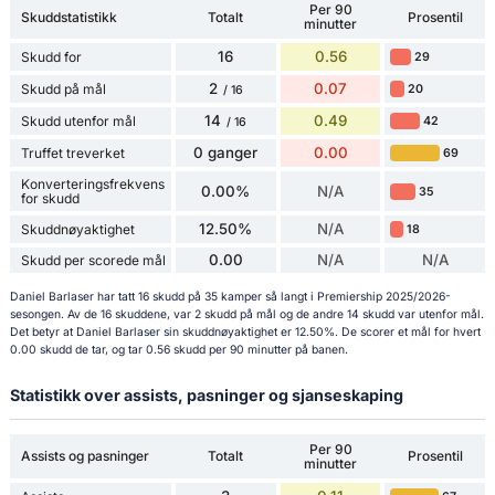
Per 90
Skuddstatistikk
Totalt
Prosentil
minutter
16
0.56
Skudd for
29
2
0.07
Skudd på mål
20
/ 16
14
0.49
Skudd utenfor mål
42
/ 16
0 ganger
0.00
Truffet treverket
69
Konverteringsfrekvens
0.00%
N/A
35
for skudd
12.50%
N/A
Skuddnøyaktighet
18
0.00
N/A
N/A
Skudd per scorede mål
Daniel Barlaser har tatt 16 skudd på 35 kamper så langt i Premiership 2025/2026-
sesongen. Av de 16 skuddene, var 2 skudd på mål og de andre 14 skudd var utenfor mål.
Det betyr at Daniel Barlaser sin skuddnøyaktighet er 12.50%. De scorer et mål for hvert
0.00 skudd de tar, og tar 0.56 skudd per 90 minutter på banen.
Statistikk over assists, pasninger og sjanseskaping
Per 90
Assists og pasninger
Totalt
Prosentil
minutter