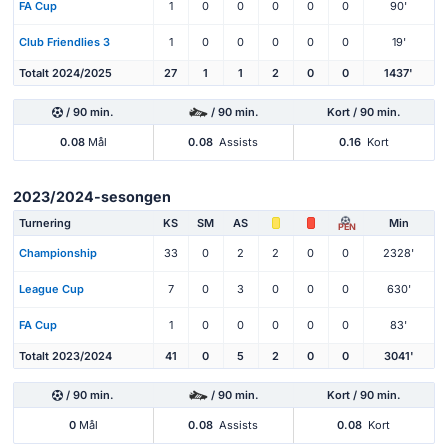
FA Cup
1
0
0
0
0
0
90'
Club Friendlies 3
1
0
0
0
0
0
19'
Totalt 2024/2025
27
1
1
2
0
0
1437'
/ 90 min.
/ 90 min.
Kort / 90 min.
0.08
Mål
0.08
Assists
0.16
Kort
2023/2024-sesongen
Turnering
KS
SM
AS
Min
PEN
Championship
33
0
2
2
0
0
2328'
League Cup
7
0
3
0
0
0
630'
FA Cup
1
0
0
0
0
0
83'
Totalt 2023/2024
41
0
5
2
0
0
3041'
/ 90 min.
/ 90 min.
Kort / 90 min.
0
Mål
0.08
Assists
0.08
Kort