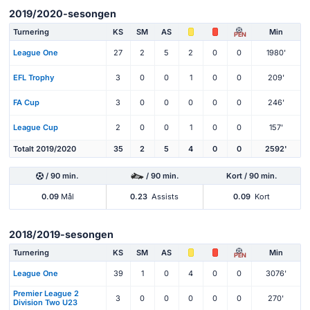
2019/2020-sesongen
Turnering
KS
SM
AS
Min
PEN
League One
27
2
5
2
0
0
1980'
EFL Trophy
3
0
0
1
0
0
209'
FA Cup
3
0
0
0
0
0
246'
League Cup
2
0
0
1
0
0
157'
Totalt 2019/2020
35
2
5
4
0
0
2592'
/ 90 min.
/ 90 min.
Kort / 90 min.
0.09
Mål
0.23
Assists
0.09
Kort
2018/2019-sesongen
Turnering
KS
SM
AS
Min
PEN
League One
39
1
0
4
0
0
3076'
Premier League 2
3
0
0
0
0
0
270'
Division Two U23