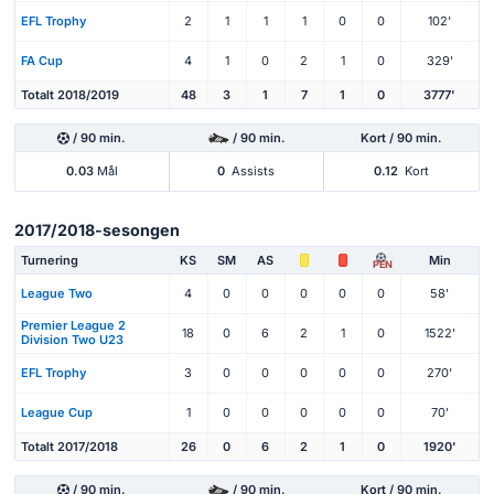
EFL Trophy
2
1
1
1
0
0
102'
FA Cup
4
1
0
2
1
0
329'
Totalt 2018/2019
48
3
1
7
1
0
3777'
/ 90 min.
/ 90 min.
Kort / 90 min.
0.03
Mål
0
Assists
0.12
Kort
2017/2018-sesongen
Turnering
KS
SM
AS
Min
PEN
League Two
4
0
0
0
0
0
58'
Premier League 2
18
0
6
2
1
0
1522'
Division Two U23
EFL Trophy
3
0
0
0
0
0
270'
League Cup
1
0
0
0
0
0
70'
Totalt 2017/2018
26
0
6
2
1
0
1920'
/ 90 min.
/ 90 min.
Kort / 90 min.