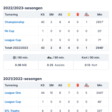
2022/2023-sesongen
Turnering
KS
SM
AS
Min
PEN
Championship
40
2
8
4
0
1
2857'
FA Cup
1
0
0
0
0
0
20'
League Cup
2
0
0
0
0
0
71'
Totalt 2022/2023
43
2
8
4
0
1
2948'
/ 90 min.
/ 90 min.
Kort / 90 min.
0.06
Mål
0.25
Assists
0.13
Kort
2021/2022-sesongen
Turnering
KS
SM
AS
Min
PEN
League One
44
10
6
7
0
5
3441'
League Cup
1
0
0
0
0
0
46'
EFL Trophy
4
0
3
0
0
0
331'