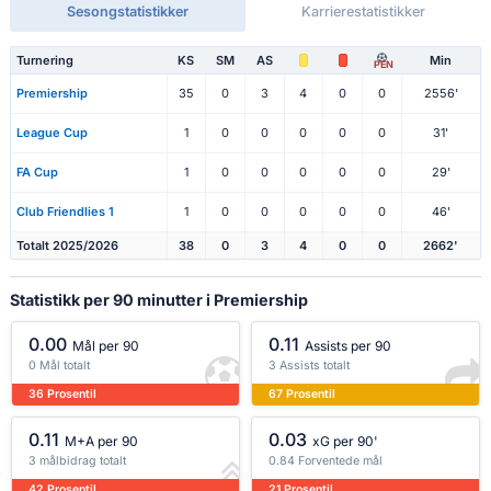
Sesongstatistikker
Karrierestatistikker
Turnering
KS
SM
AS
Min
PEN
Premiership
35
0
3
4
0
0
2556'
League Cup
1
0
0
0
0
0
31'
FA Cup
1
0
0
0
0
0
29'
Club Friendlies 1
1
0
0
0
0
0
46'
Totalt 2025/2026
38
0
3
4
0
0
2662'
Statistikk per 90 minutter i Premiership
0.00
0.11
Mål per 90
Assists per 90
0 Mål totalt
3 Assists totalt
36 Prosentil
67 Prosentil
0.11
0.03
M+A per 90
xG per 90'
3 målbidrag totalt
0.84 Forventede mål
42 Prosentil
21 Prosentil