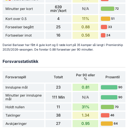
639
N/A
Minutter per kort
72
min'/kort
4
11%
Kort over 0.5
51
25
0.88
Forseelser begått
33
16
0.56
Fortseelser imot
24
Daniel Barlaser har fått 4 gule kort og 0 røde kort på 35 kamper så langt i Premiership
2025/2026-sesongen. De foretar 0.88 forseelser per 90 minutter.
Forsvarsstatistikk
Per 90 eller
Forsvarsspill
Totalt
Prosentil
%
23
0.81
Innslupne mål
90
Minutter per innslupne
111 Min
N/A
90
mål
11
31%
Holdt nullen
70
38
1.34
Taklinger
46
27
0.95
Avskjæringer
64