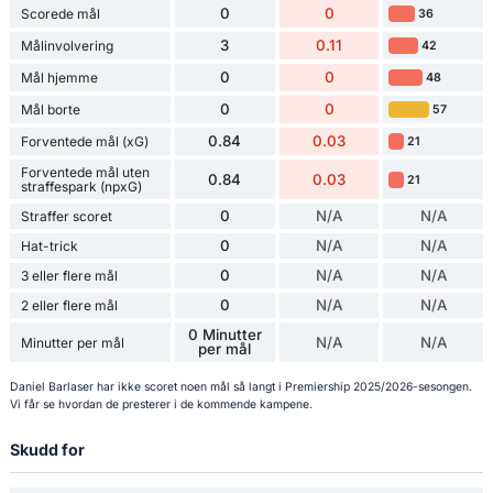
0
0
Scorede mål
36
3
0.11
Målinvolvering
42
0
0
Mål hjemme
48
0
0
Mål borte
57
0.84
0.03
Forventede mål (xG)
21
Forventede mål uten
0.84
0.03
21
straffespark (npxG)
0
N/A
N/A
Straffer scoret
0
N/A
N/A
Hat-trick
0
N/A
N/A
3 eller flere mål
0
N/A
N/A
2 eller flere mål
0 Minutter
N/A
N/A
Minutter per mål
per mål
Daniel Barlaser har ikke scoret noen mål så langt i Premiership 2025/2026-sesongen.
Vi får se hvordan de presterer i de kommende kampene.
Skudd for