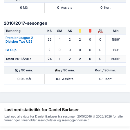
0
Mål
0
Assists
0
Kort
2016/2017-sesongen
Turnering
KS
SM
AS
Min
PEN
Premier League 2
22
1
2
2
0
0
1886'
Division Two U23
FA Cup
2
0
0
0
0
0
180'
Totalt 2016/2017
24
1
2
2
0
0
2066'
/ 90 min.
/ 90 min.
Kort / 90 min.
0.05
Mål
0.1
Assists
0.1
Kort
Last ned statistikk for Daniel Barlaser
Last ned alle data for Daniel Barlaser fra sesongen 2015/2016 til 2025/2026 for alle
turneringer. Inneholder sesongtotaler og sesonggjennomsnitt.