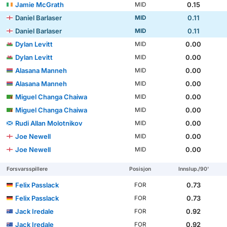
Jamie McGrath
0.15
MID
Daniel Barlaser
0.11
MID
Daniel Barlaser
0.11
MID
Dylan Levitt
0.00
MID
Dylan Levitt
0.00
MID
Alasana Manneh
0.00
MID
Alasana Manneh
0.00
MID
Miguel Changa Chaiwa
0.00
MID
Miguel Changa Chaiwa
0.00
MID
Rudi Allan Molotnikov
0.00
MID
Joe Newell
0.00
MID
Joe Newell
0.00
MID
Forsvarsspillere
Posisjon
Innslup./90'
Felix Passlack
0.73
FOR
Felix Passlack
0.73
FOR
Jack Iredale
0.92
FOR
Jack Iredale
0.92
FOR