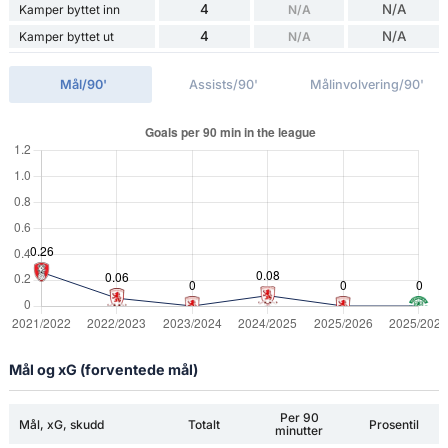
4
N/A
Kamper byttet inn
N/A
4
N/A
Kamper byttet ut
N/A
Mål/90'
Assists/90'
Målinvolvering/90'
Mål og xG (forventede mål)
Per 90
Mål, xG, skudd
Totalt
Prosentil
minutter