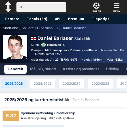
LIGAER
MENY
Cornere
Tennis (EN)
API
Premium
Tippetips
Skottland
/
Spillere
/
Hibernian FC
/
Daniel Barlaser
Daniel Barlaser
Statistikk
Klubb :
Hibernian FC
Posisjon :
Midtbanespiller - Defensiv midtbane
Nasjonalitet :
Engl
Draktnummer :
#22
Alder (bursdag) :
29 (18/01/1997)
Høyde :
184cm
Vekt :
62kg
Generelt
Mål, xG, skudd
Assists og pasninger
Dribling
2025/2026
2024/2025
2023/2024
2022/2023
202
2025/2026 og karrierestatistikk
- Daniel Barlaser
Gjennomsnittsrating i Premiership
6.87
Assistrangering : 98 / 294 spillere