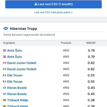
Last ned CSV (1 kreditt)
Last ned CSV med gratis prøve »
Hibernian Tropp
Daniel Barlasers lagkamerater på klubbnivå
Angripere
Posisjon
Mål/90'
Ante Šuto
0.79
ANG
Ante Šuto
0.79
ANG
David Junior Hoilett
0.62
ANG
David Junior Hoilett
0.62
ANG
Elie Youan
0.55
ANG
Elie Youan
0.55
ANG
Kieran Bowie
0.45
ANG
Kieran Bowie
0.45
ANG
Thibault Klidje
0.38
ANG
Thibault Klidje
0.38
ANG