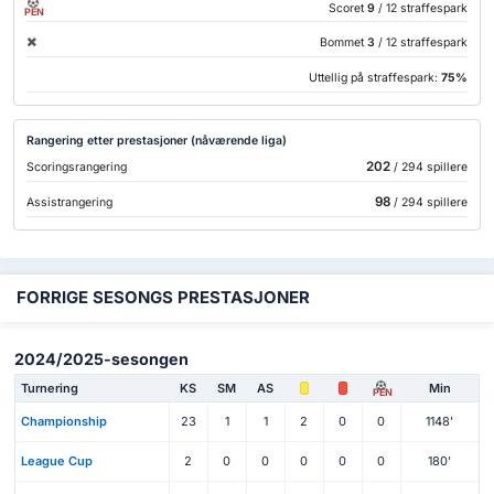
Scoret
9
/ 12 straffespark
PEN
Bommet
3
/ 12 straffespark
Uttellig på straffespark:
75%
Rangering etter prestasjoner (nåværende liga)
202
Scoringsrangering
/ 294 spillere
98
Assistrangering
/ 294 spillere
FORRIGE SESONGS PRESTASJONER
2024/2025-sesongen
Turnering
KS
SM
AS
Min
PEN
Championship
23
1
1
2
0
0
1148'
League Cup
2
0
0
0
0
0
180'