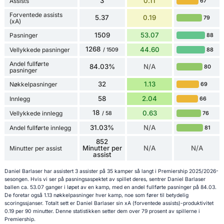
3
0.11
Assists
67
Forventede assists
5.37
0.19
79
(xA)
1509
53.07
Pasninger
88
1268
44.60
Vellykkede pasninger
88
/ 1509
Andel fullførte
84.03%
N/A
80
pasninger
32
1.13
Nøkkelpasninger
69
58
2.04
Innlegg
66
18
0.63
Vellykkede innlegg
76
/ 58
31.03%
N/A
Andel fullførte innlegg
81
852
Minutter per
N/A
N/A
Minutter per assist
assist
Daniel Barlaser har assistert 3 assister på 35 kamper så langt i Premiership 2025/2026-
sesongen. Hvis vi ser på pasningsaspektet av spillet deres, sentrer Daniel Barlaser
ballen ca. 53.07 ganger i løpet av en kamp, med en andel fullførte pasninger på 84.03.
De foretar også 1.13 nøkkelpasninger hver kamp, noe som fører til betydelig
scoringssjanser. Totalt sett er Daniel Barlaser sin xA (forventede assists)-produktivitet
0.19 per 90 minutter. Denne statistikken setter dem over 79 prosent av spillerne i
Premiership.