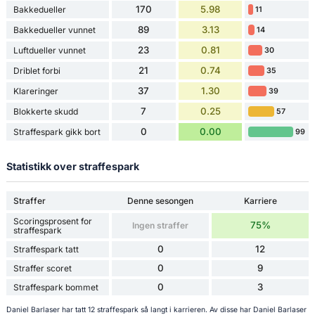
170
5.98
Bakkedueller
11
89
3.13
Bakkedueller vunnet
14
23
0.81
Luftdueller vunnet
30
21
0.74
Driblet forbi
35
37
1.30
Klareringer
39
7
0.25
Blokkerte skudd
57
0
0.00
Straffespark gikk bort
99
Statistikk over straffespark
Straffer
Denne sesongen
Karriere
Scoringsprosent for
75%
Ingen straffer
straffespark
0
12
Straffespark tatt
0
9
Straffer scoret
0
3
Straffespark bommet
Daniel Barlaser har tatt 12 straffespark så langt i karrieren. Av disse har Daniel Barlaser