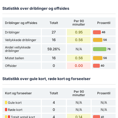
Statistikk over driblinger og offsides
Per 90
Driblinger og offsides
Totalt
Prosentil
minutter
27
0.95
Driblinger
46
16
0.56
Vellykkede driblinger
56
Andel vellykkede
59.26%
N/A
78
driblinger
16
0.56
Mistet ballen
56
0
0.00
Offsider
40
Statistikk over gule kort, røde kort og forseelser
Per 90
Kort og forseelser
Totalt
Prosentil
minutter
4
N/A
N/A
Gule kort
0
N/A
N/A
Røde kort
4
0.14
Totalt antall kort
41