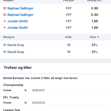
Keepere
Posisjon
Innslup./90'
Raphael Sallinger
0.90
KEP
Raphael Sallinger
0.90
KEP
Jordan Smith
1.89
KEP
Jordan Smith
1.89
KEP
Mangere
Alder
Seier %
David Gray
37
38
%
David Gray
37
38
%
Trofeer og titler
Daniel Barlaser har vunnet 2 titler så langt i karrieren.
Championship
Vinner
1x
2016/2017
EFL Trophy
Vinner
1x
2021/2022
League One