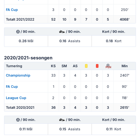
FA Cup
3
0
0
0
0
0
250'
Totalt 2021/2022
52
10
9
7
0
5
4068'
/ 90 min.
/ 90 min.
Kort / 90 min.
0.26
Mål
0.16
Assists
0.18
Kort
2020/2021-sesongen
Turnering
KS
SM
AS
Min
PEN
Championship
33
3
4
3
0
3
2407'
FA Cup
1
0
0
0
0
0
90'
League Cup
2
0
0
0
0
0
118'
Totalt 2020/2021
36
3
4
3
0
3
2615'
/ 90 min.
/ 90 min.
Kort / 90 min.
0.11
Mål
0.15
Assists
0.11
Kort