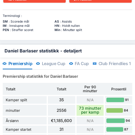
Terminologi :
SM
: Scorede mål
AS
: Assists
IM
: Innslupne mål
HN
: Holdt nullen
PEN
: Straffer scoret
Min
: Minutter spilt
Daniel Barlaser statistikk - detaljert
Premiership
League Cup
FA Cup
Club Friendlies 1
Premiership statistikk for Daniel Barlaser
Per 90
Totalt
Totalt
Prosentil
minutter
35
Kamper spilt
N/A
91
73 minutter
2556
minutter
84
per kamp
€1,185,600
Årslønn
N/A
94
31
Kamper startet
N/A
87